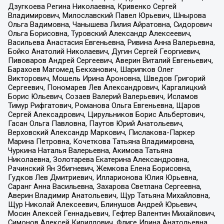
Дзугкоева Регина Николаевна, Кривенко Сергей
Владимирович, Милославский Павел Юрьевич, Шнырова
Ольга Вадимовна, Чанышева Лилия Айратовна, Сидорович
Ольга Борисовна, Туровский Александр Алексеевич,
Васильева Анастасия Евгеньевна, Ривина Анна Валерьевна,
Бойко Анатолий Николаевич, Дугин Сергей Георгиевич,
Пивоваров Андрей Сергеевич, Аверин Виталий Евгеньевич,
Барахоев Магомед Бекханович, Шарипков Олег
Викторович, Мошель Ирина Ароновна, Шведов Григорий
Сергеевич, Пономарев Лев Александрович, Каргалицкий
Борис Юльевич, Созаев Валерий Валерьевич, Исламов
Тимур Рифгатович, Романова Ольга Евгеньевна, Щаров
Сергей Алексадрович, Цирульников Борис Альбертович,
Гасан Ольга Павловна, Паутов Юрий Анатольевич,
Верховский Александр Маркович, Пислакова-Паркер
Марина Петровна, Кочеткова Татьяна Владимировна,
Чуркина Наталья Валерьевна, Акимова Татьяна
Николаевна, Золотарева Екатерина Александровна,
Рачинский Ян Збигневич, Жемкова Елена Борисовна,
Гудков Лев Дмитриевич, Илларионова Юлия Юрьевна,
Саранг Анна Васильевна, Захарова Светлана Сергеевна,
Аверин Владимир Анатольевич, Щур Татьяна Михайловна,
Щур Николай Алексеевич, Блинушов Андрей Юрьевич,
Мосин Алексей Геннадьевич, Гефтер Валентин Михайлович,
Симонов Алексей Кириллович, Флиге Ирина Анатольевна,