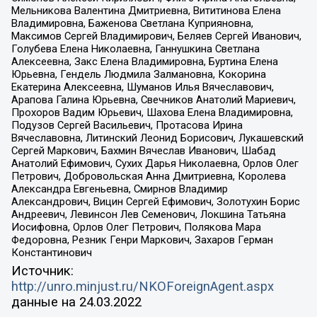
Мельникова Валентина Дмитриевна, Вититинова Елена
Владимировна, Баженова Светлана Куприяновна,
Максимов Сергей Владимирович, Беляев Сергей Иванович,
Голубева Елена Николаевна, Ганнушкина Светлана
Алексеевна, Закс Елена Владимировна, Буртина Елена
Юрьевна, Гендель Людмила Залмановна, Кокорина
Екатерина Алексеевна, Шуманов Илья Вячеславович,
Арапова Галина Юрьевна, Свечников Анатолий Мариевич,
Прохоров Вадим Юрьевич, Шахова Елена Владимировна,
Подузов Сергей Васильевич, Протасова Ирина
Вячеславовна, Литинский Леонид Борисович, Лукашевский
Сергей Маркович, Бахмин Вячеслав Иванович, Шабад
Анатолий Ефимович, Сухих Дарья Николаевна, Орлов Олег
Петрович, Добровольская Анна Дмитриевна, Королева
Александра Евгеньевна, Смирнов Владимир
Александрович, Вицин Сергей Ефимович, Золотухин Борис
Андреевич, Левинсон Лев Семенович, Локшина Татьяна
Иосифовна, Орлов Олег Петрович, Полякова Мара
Федоровна, Резник Генри Маркович, Захаров Герман
Константинович
Источник:
http://unro.minjust.ru/NKOForeignAgent.aspx
данные на
24.03.2022