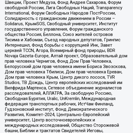
Швеции, Проект Медуза, Фонд Андрея Сахарова, Форум
свободной России, Лига Свободных Наций, Transparеncy
International, Форум Свободных Народов ПостРоссии,
Солидарность с гражданским движением в России –
Solidarus, КрымSOS, Свободный университет, Институт
государственного управления, Форум гражданского
общества Россия, Беллона, Союз жителей островов
Тисима и Хабомаи, Съезд народных депутатов, Гринпис
Интернешнл, Фонд борьбы с коррупцией Инк, Завет
церквей TCCN, Агора, Всемирный фонд природы, BDR
Novaja Gazeta-Europe, Алтай проект, Образовательный дом
прав человека Чернигов, Фонд Дом Прав Человека,
Белорусский дом прав человека имени Бориса Звозскова,
Дом прав человека Тбилиси, Дом прав человека Ереван,
Дом прав человека Крым, Центр дикого лосося, TVR
Studios, ТВ Дождь, Центр европейских исследований им
Вилфрида Мартенса, Сетевое объединение журналистов
расследователей, АЛЛАТРА, За свободную Россию,
Свободная Бурятия, Uralic, UnKremlin, Международная
федерация транспортных рабочих, ИстЧам Финланд,
Гудзоновский институт, Фонд Демократического
Развития, Комитет-2024, Центрально-Европейский
университет, Центр восточноевропейских и
международных исследований, Общество Сторожевой
башни, Библии и трактатов Свидетелей Иеговы,