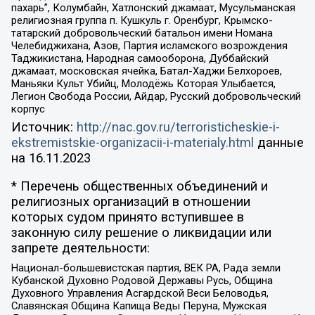
пахарь”, Колумбайн, Хатлонский джамаат, Мусульманская
религиозная группа п. Кушкуль г. Оренбург, Крымско-
татарский добровольческий батальон имени Номана
Челебиджихана, Азов, Партия исламского возрождения
Таджикистана, Народная самооборона, Дуббайский
джамаат, московская ячейка, Батал-Хаджи Белхороев,
Маньяки Культ Убийц, Молодёжь Которая Улыбается,
Легион Свобода России, Айдар, Русский добровольческий
корпус
Источник:
http://nac.gov.ru/terroristicheskie-i-
ekstremistskie-organizacii-i-materialy.html
данные
на
16.11.2023
* Перечень общественных объединений и
религиозных организаций в отношении
которых судом принято вступившее в
законную силу решение о ликвидации или
запрете деятельности:
Национал-большевистская партия, ВЕК РА, Рада земли
Кубанской Духовно Родовой Державы Русь, Община
Духовного Управления Асгардской Веси Беловодья,
Славянская Община Капища Веды Перуна, Мужская