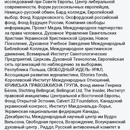
исследований при Совете Европы, Центр либеральной
современности, Форум русскоязычных европейцев,
Немецко-русский обмен, Бард колледж, Европейский
выбор, Фонд Ходорковского, Оксфордский российский
фонд, Фонд Будущее России, Компания свободы
информации, Проект Медиа, Международное партнерство
за права человека, Духовное Управление Евангельских
Христиан Украинской Христианской Церкви, Новое
Поколение, Духовное Учебное Заведение Международный
Библейский Колледж, Международное христианское
движение, Всемирный Институт Саентологических
Предприятий, Церковь Духовной Технологии, Европейская
сеть организаций по наблюдению за выборами,
Республика Польша, СВОБОДНЫЙ ИДЕЛЬ-УРАЛ,
Ассоциация развития журналистики, IStories fonds,
Королевский Институт Международных Отношений,
КРИМСЬКА ПРАВОЗАХИСНА ГРУПА, Фонд имени Генриха
Бёлля, Stichting Bellingcat, Bellingcat Ltd, The Insider, Институт
правовой инициативы Центральной и Восточной Европы,
Фонд Открытой Эстонии, Calvert 22 Foundation, Канадский
украинский конгресс, Институт Макдональда-Лорье,
Украинская национальная федерация Канады,
Декабристы, Международный научный центр им Вудро
Вильсона, Свободная пресса, Возрождение, Всеукраинский
духовный центр , Риддл, Русский антивоенный комитет в