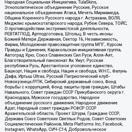
Народная Социальная Инициатива, TulaSkins,
Этнополитическое объединение Русские, Русское
национальное объединение Атака, Мечеть Мирмамеда,
Община Коренного Русского народа г. Астрахани, ВОЛЯ,
Меджлис крымскотатарского народа, Рубеж Севера, ТОЙС,
О противодействии экстремистской деятельности,
РЕВТАТПОД, Артподготовка, Штольц, В честь иконы
Божией Матери Державная, Сектор 16, Независимость,
Фирма, Молодежная правозащитная группа МПГ, Курсом
Правды и Единения, Каракольская инициативная группа,
Автоград Крю, Союз Славянских Сил Руси, Алля-Аят,
Благотворительный пансионат Ак Умут, Русская
республика Русь, Арестантское уголовное единство,
Башкорт, Нация и свобода, Нация и свобода, W.H.С., Фалунь
Дафа, Иртыш Ultras, Русский Патриотический клуб-
Новокузнецк/РПК, Сибирский державный союз, Фонд
борьбы с коррупцией, Фонд защиты прав граждан, Штабы
Навального, Совет граждан СССР Прикубанского округа г.
Краснодара, Мужское государство, Народное
объединение русского движения, Народное движение
Адат, Народный совет граждан РСФСР СССР
Архангельской области, Проект Штурм, Граждане СССР,
Держава Союз Советских Светлых Родов, Совет Советских
Социалистических Районов, Meta Platforms Inc, Facebook,
Instagram, WhatsApp, СИЧ-С14, Добровольческое