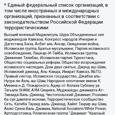
* Единый федеральный список организаций, в
том числе иностранных и международных
организаций, признанных в соответствии с
законодательством Российской Федерации
террористическими:
Высший военный Маджлисуль Шура Объединенных сил
моджахедов Кавказа, Конгресс народов Ичкерии и
Дагестана, База, Асбат аль-Ансар, Священная война,
Исламская группа, Братья-мусульмане, Партия исламского
освобождения, Лашкар-И-Тайба, Исламская группа,
Движение Талибан, Исламская партия Туркестана,
Общество социальных реформ, Общество возрождения
исламского наследия, Дом двух святых, Джунд аш-Шам,
Исламский джихад, Аль-Каида, Имарат Кавказ, АБТО,
Правый сектор, Исламское государство, Джабха аль-
Нусра ли-Ахль аш-Шам, Народное ополчение имени К.
Минина и Д. Пожарского, Аджр от Аллаха Субхану уа
Тагьаля SHAM, АУМ Синрике, Муджахеды джамаата Ат-
Тавхида Валь-Джихад, Чистопольский Джамаат, Рохнамо
ба суи давлати исломи, Террористическое сообщество
Сеть, Катиба Таухид валь-Джихад, Хайят Тахрир аш-Шам,
Ахлю Сунна Валь Джамаа, National Socialism/White Power,
Артподготовка, Религиозная группа “Джамаат “Красный