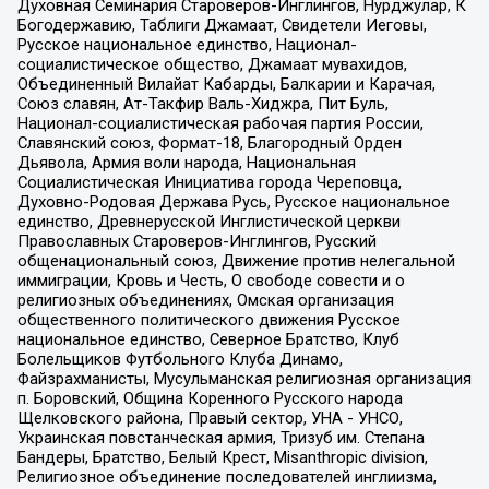
Духовная Семинария Староверов-Инглингов, Нурджулар, К
Богодержавию, Таблиги Джамаат, Свидетели Иеговы,
Русское национальное единство, Национал-
социалистическое общество, Джамаат мувахидов,
Объединенный Вилайат Кабарды, Балкарии и Карачая,
Союз славян, Ат-Такфир Валь-Хиджра, Пит Буль,
Национал-социалистическая рабочая партия России,
Славянский союз, Формат-18, Благородный Орден
Дьявола, Армия воли народа, Национальная
Социалистическая Инициатива города Череповца,
Духовно-Родовая Держава Русь, Русское национальное
единство, Древнерусской Инглистической церкви
Православных Староверов-Инглингов, Русский
общенациональный союз, Движение против нелегальной
иммиграции, Кровь и Честь, О свободе совести и о
религиозных объединениях, Омская организация
общественного политического движения Русское
национальное единство, Северное Братство, Клуб
Болельщиков Футбольного Клуба Динамо,
Файзрахманисты, Мусульманская религиозная организация
п. Боровский, Община Коренного Русского народа
Щелковского района, Правый сектор, УНА - УНСО,
Украинская повстанческая армия, Тризуб им. Степана
Бандеры, Братство, Белый Крест, Misanthropic division,
Религиозное объединение последователей инглиизма,