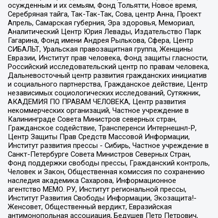
осужденным и их семьям, Фонд Тольятти, Новое время,
Серебряная тайга, Так-Так-Так, Сова, центр Анна, Проект
Апрель, Самарская губерния, Эра здоровья, Мемориал,
Аналитический Центр Юрия Левады, Издательство Парк
Гагарина, Фонд имени Андрея Рылькова, Сфера, Центр
СИБАЛЬТ, Уральская правозащитная группа, Женщины
Евразии, Институт прав человека, Фонд защиты гласности,
Российский исследовательский центр по правам человека,
Дальневосточный центр развития гражданских инициатив
и социального партнерства, Гражданское действие, Центр
независимых социологических исследований, Сутяжник,
АКАДЕМИЯ ПО ПРАВАМ ЧЕЛОВЕКА, Центр развития
некоммерческих организаций, Частное учреждение в
Калининграде Совета Министров северных стран,
Гражданское содействие, Трансперенси Интернешнл-Р,
Центр Защиты Прав Средств Массовой Информации,
Институт развития прессы - Сибирь, Частное учреждение в
Санкт-Петербурге Совета Министров Северных Стран,
Фонд поддержки свободы прессы, Гражданский контроль,
Человек и Закон, Общественная комиссия по сохранению
наследия академика Сахарова, Информационное
агентство МЕМО. РУ, Институт региональной прессы,
Институт Развития Свободы Информации, Экозащита!-
Женсовет, Общественный вердикт, Евразийская
антимонопольная ассоциация, Бедушев Петр Петрович,