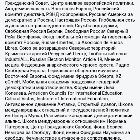
Гражданский Совет, Центр анализа европейской политики,
Академическая сеть Восточная Европа, Российский
комитет действия, РЭНД корпорейшн, Русская Америка за
демократию в России, Настоящая Россия, Глобальная сеть
журналистов-расследователей, Служба поддержки,
Свободная Россия Берлин, Свободная Россия Северный
Рейн-Вестфалия, Фонд глобальной помощи, Антивоенный
комитет России, Russie-Libertes, La Asocicion de Rusos
Libres, Союз за возвращение Северных территорий,
Крымскотатарский Ресурсный Центр, Глобальный союз
IndustriALL, Russian Election Monitor, Article 19, Мнение
медиа, Федерация анархического черного креста, Радио
Свободная Европа, Германское общество изучения
Восточной Европы, Фонд имени Фридриха Эберта, XZ
gGmbH, Мобильная академия поддержки гендерной
демократии и миротворчества, Форум имени Льва
Копелева, American Councils for International Education,
Cultural Vistas, Institute of International Education,
Антивоенное движение Антальи, Открытый диалог, Школа
международных отношений и государственной политики
им Питера Мунка, Российско-канадский демократический
альянс, Школа международных отношений им Нормана
Патерсона, Центр Гражданских Свобод, Фонд Бориса
Немцова за Свободу, Фонд имени Фридриха Науманна за
свободу, Феминистское антивоенное сопротивление,