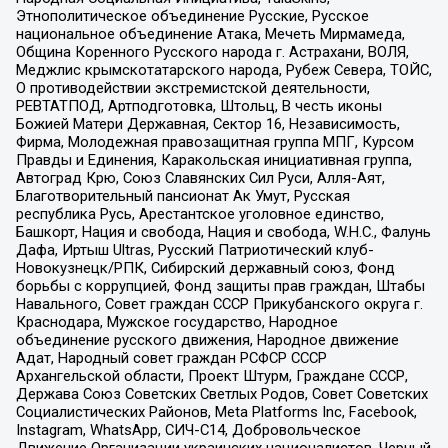
Этнополитическое объединение Русские, Русское
национальное объединение Атака, Мечеть Мирмамеда,
Община Коренного Русского народа г. Астрахани, ВОЛЯ,
Меджлис крымскотатарского народа, Рубеж Севера, ТОЙС,
О противодействии экстремистской деятельности,
РЕВТАТПОД, Артподготовка, Штольц, В честь иконы
Божией Матери Державная, Сектор 16, Независимость,
Фирма, Молодежная правозащитная группа МПГ, Курсом
Правды и Единения, Каракольская инициативная группа,
Автоград Крю, Союз Славянских Сил Руси, Алля-Аят,
Благотворительный пансионат Ак Умут, Русская
республика Русь, Арестантское уголовное единство,
Башкорт, Нация и свобода, Нация и свобода, W.H.С., Фалунь
Дафа, Иртыш Ultras, Русский Патриотический клуб-
Новокузнецк/РПК, Сибирский державный союз, Фонд
борьбы с коррупцией, Фонд защиты прав граждан, Штабы
Навального, Совет граждан СССР Прикубанского округа г.
Краснодара, Мужское государство, Народное
объединение русского движения, Народное движение
Адат, Народный совет граждан РСФСР СССР
Архангельской области, Проект Штурм, Граждане СССР,
Держава Союз Советских Светлых Родов, Совет Советских
Социалистических Районов, Meta Platforms Inc, Facebook,
Instagram, WhatsApp, СИЧ-С14, Добровольческое
Движение Организации украинских националистов, Черный