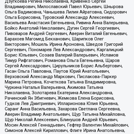
Дзугкоева Регина Николаевна, Кривенко Сергей
Владимирович, Милославский Павел Юрьевич, Шнырова
Ольга Вадимовна, Чанышева Лилия Айратовна, Сидорович
Ольга Борисовна, Туровский Александр Алексеевич,
Васильева Анастасия Евгеньевна, Ривина Анна Валерьевна,
Бойко Анатолий Николаевич, Дугин Сергей Георгиевич,
Пивоваров Андрей Сергеевич, Аверин Виталий Евгеньевич,
Барахоев Магомед Бекханович, Шарипков Олег
Викторович, Мошель Ирина Ароновна, Шведов Григорий
Сергеевич, Пономарев Лев Александрович, Каргалицкий
Борис Юльевич, Созаев Валерий Валерьевич, Исламов
Тимур Рифгатович, Романова Ольга Евгеньевна, Щаров
Сергей Алексадрович, Цирульников Борис Альбертович,
Гасан Ольга Павловна, Паутов Юрий Анатольевич,
Верховский Александр Маркович, Пислакова-Паркер
Марина Петровна, Кочеткова Татьяна Владимировна,
Чуркина Наталья Валерьевна, Акимова Татьяна
Николаевна, Золотарева Екатерина Александровна,
Рачинский Ян Збигневич, Жемкова Елена Борисовна,
Гудков Лев Дмитриевич, Илларионова Юлия Юрьевна,
Саранг Анна Васильевна, Захарова Светлана Сергеевна,
Аверин Владимир Анатольевич, Щур Татьяна Михайловна,
Щур Николай Алексеевич, Блинушов Андрей Юрьевич,
Мосин Алексей Геннадьевич, Гефтер Валентин Михайлович,
Симонов Алексей Кириллович, Флиге Ирина Анатольевна,