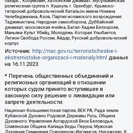
пахарь”, Колумбайн, Хатлонский джамаат, Мусульманская
религиозная группа п. Кушкуль г. Оренбург, Крымско-
татарский добровольческий батальон имени Номана
Челебиджихана, Азов, Партия исламского возрождения
Таджикистана, Народная самооборона, Дуббайский
джамаат, московская ячейка, Батал-Хаджи Белхороев,
Маньяки Культ Убийц, Молодёжь Которая Улыбается,
Легион Свобода России, Айдар, Русский добровольческий
корпус
Источник:
http://nac.gov.ru/terroristicheskie-i-
ekstremistskie-organizacii-i-materialy.html
данные
на
16.11.2023
* Перечень общественных объединений и
религиозных организаций в отношении
которых судом принято вступившее в
законную силу решение о ликвидации или
запрете деятельности:
Национал-большевистская партия, ВЕК РА, Рада земли
Кубанской Духовно Родовой Державы Русь, Община
Духовного Управления Асгардской Веси Беловодья,
Славянская Община Капища Веды Перуна, Мужская
Духовная Семинария Староверов-Инглингов, Нурджулар, К