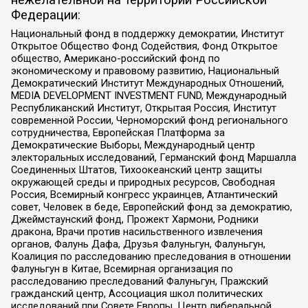
Федерации:
Национальный фонд в поддержку демократии, Институт
Открытое Общество Фонд Содействия, Фонд Открытое
общество, Американо-российский фонд по
экономическому и правовому развитию, Национальный
Демократический Институт Международных Отношений,
MEDIA DEVELOPMENT INVESTMENT FUND, Международный
Республиканский Институт, Открытая Россия, Институт
современной России, Черноморский фонд регионального
сотрудничества, Европейская Платформа за
Демократические Выборы, Международный центр
электоральных исследований, Германский фонд Маршалла
Соединенных Штатов, Тихоокеанский центр защиты
окружающей среды и природных ресурсов, Свободная
Россия, Всемирный конгресс украинцев, Атлантический
совет, Человек в беде, Европейский фонд за демократию,
Джеймстаунский фонд, Прожект Хармони, Родники
дракона, Врачи против насильственного извлечения
органов, Фалунь Дафа, Друзья Фалуньгун, Фалуньгун,
Коалиция по расследованию преследования в отношении
Фалуньгун в Китае, Всемирная организация по
расследованию преследований Фалуньгун, Пражский
гражданский центр, Ассоциация школ политических
исследований при Совете Европы, Центр либеральной