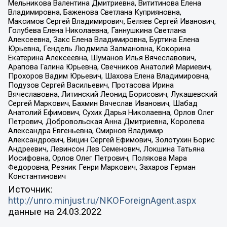
Мельникова Валентина Дмитриевна, Вититинова Елена
Владимировна, Баженова Светлана Куприяновна,
Максимов Сергей Владимирович, Беляев Сергей Иванович,
Голубева Елена Николаевна, Ганнушкина Светлана
Алексеевна, Закс Елена Владимировна, Буртина Елена
Юрьевна, Гендель Людмила Залмановна, Кокорина
Екатерина Алексеевна, Шуманов Илья Вячеславович,
Арапова Галина Юрьевна, Свечников Анатолий Мариевич,
Прохоров Вадим Юрьевич, Шахова Елена Владимировна,
Подузов Сергей Васильевич, Протасова Ирина
Вячеславовна, Литинский Леонид Борисович, Лукашевский
Сергей Маркович, Бахмин Вячеслав Иванович, Шабад
Анатолий Ефимович, Сухих Дарья Николаевна, Орлов Олег
Петрович, Добровольская Анна Дмитриевна, Королева
Александра Евгеньевна, Смирнов Владимир
Александрович, Вицин Сергей Ефимович, Золотухин Борис
Андреевич, Левинсон Лев Семенович, Локшина Татьяна
Иосифовна, Орлов Олег Петрович, Полякова Мара
Федоровна, Резник Генри Маркович, Захаров Герман
Константинович
Источник:
http://unro.minjust.ru/NKOForeignAgent.aspx
данные на
24.03.2022