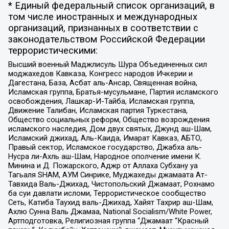
* Единый федеральный список организаций, в
том числе иностранных и международных
организаций, признанных в соответствии с
законодательством Российской Федерации
террористическими:
Высший военный Маджлисуль Шура Объединенных сил
моджахедов Кавказа, Конгресс народов Ичкерии и
Дагестана, База, Асбат аль-Ансар, Священная война,
Исламская группа, Братья-мусульмане, Партия исламского
освобождения, Лашкар-И-Тайба, Исламская группа,
Движение Талибан, Исламская партия Туркестана,
Общество социальных реформ, Общество возрождения
исламского наследия, Дом двух святых, Джунд аш-Шам,
Исламский джихад, Аль-Каида, Имарат Кавказ, АБТО,
Правый сектор, Исламское государство, Джабха аль-
Нусра ли-Ахль аш-Шам, Народное ополчение имени К.
Минина и Д. Пожарского, Аджр от Аллаха Субхану уа
Тагьаля SHAM, АУМ Синрике, Муджахеды джамаата Ат-
Тавхида Валь-Джихад, Чистопольский Джамаат, Рохнамо
ба суи давлати исломи, Террористическое сообщество
Сеть, Катиба Таухид валь-Джихад, Хайят Тахрир аш-Шам,
Ахлю Сунна Валь Джамаа, National Socialism/White Power,
Артподготовка, Религиозная группа “Джамаат “Красный