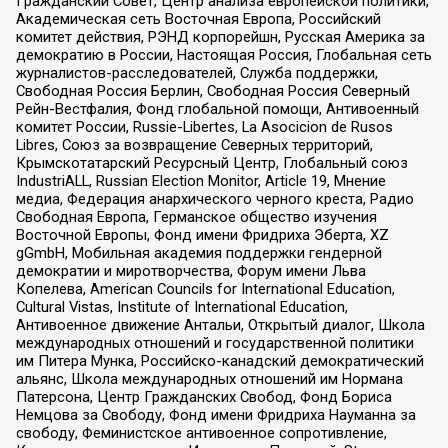
Гражданский Совет, Центр анализа европейской политики,
Академическая сеть Восточная Европа, Российский
комитет действия, РЭНД корпорейшн, Русская Америка за
демократию в России, Настоящая Россия, Глобальная сеть
журналистов-расследователей, Служба поддержки,
Свободная Россия Берлин, Свободная Россия Северный
Рейн-Вестфалия, Фонд глобальной помощи, Антивоенный
комитет России, Russie-Libertes, La Asocicion de Rusos
Libres, Союз за возвращение Северных территорий,
Крымскотатарский Ресурсный Центр, Глобальный союз
IndustriALL, Russian Election Monitor, Article 19, Мнение
медиа, Федерация анархического черного креста, Радио
Свободная Европа, Германское общество изучения
Восточной Европы, Фонд имени Фридриха Эберта, XZ
gGmbH, Мобильная академия поддержки гендерной
демократии и миротворчества, Форум имени Льва
Копелева, American Councils for International Education,
Cultural Vistas, Institute of International Education,
Антивоенное движение Антальи, Открытый диалог, Школа
международных отношений и государственной политики
им Питера Мунка, Российско-канадский демократический
альянс, Школа международных отношений им Нормана
Патерсона, Центр Гражданских Свобод, Фонд Бориса
Немцова за Свободу, Фонд имени Фридриха Науманна за
свободу, Феминистское антивоенное сопротивление,