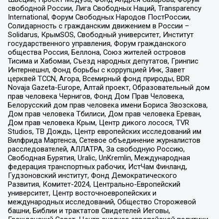
свободной России, Лига Свободных Наций, Transparеncy
International, Форум Свободных Народов ПостРоссии,
Солидарность с гражданским движением в России –
Solidarus, КрымSOS, Свободный университет, Институт
государственного управления, Форум гражданского
общества Россия, Беллона, Союз жителей островов
Тисима и Хабомаи, Съезд народных депутатов, Гринпис
Интернешнл, Фонд борьбы с коррупцией Инк, Завет
церквей TCCN, Агора, Всемирный фонд природы, BDR
Novaja Gazeta-Europe, Алтай проект, Образовательный дом
прав человека Чернигов, Фонд Дом Прав Человека,
Белорусский дом прав человека имени Бориса Звозскова,
Дом прав человека Тбилиси, Дом прав человека Ереван,
Дом прав человека Крым, Центр дикого лосося, TVR
Studios, ТВ Дождь, Центр европейских исследований им
Вилфрида Мартенса, Сетевое объединение журналистов
расследователей, АЛЛАТРА, За свободную Россию,
Свободная Бурятия, Uralic, UnKremlin, Международная
федерация транспортных рабочих, ИстЧам Финланд,
Гудзоновский институт, Фонд Демократического
Развития, Комитет-2024, Центрально-Европейский
университет, Центр восточноевропейских и
международных исследований, Общество Сторожевой
башни, Библии и трактатов Свидетелей Иеговы,