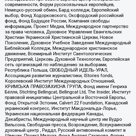
современности, Форум русскоязычных европейцев,
Немецко-русский обмен, Бард колледж, Европейский
выбор, Фонд Ходорковского, Оксфордский российский
фонд, Фонд Будущее России, Компания свободы
информации, Проект Медиа, Международное партнерство
за права человека, Духовное Управление Евангельских
Христиан Украинской Христианской Церкви, Новое
Поколение, Духовное Учебное Заведение Международный
Библейский Колледж, Международное христианское
движение, Всемирный Институт Саентологических
Предприятий, Церковь Духовной Технологии, Европейская
сеть организаций по наблюдению за выборами,
Республика Польша, СВОБОДНЫЙ ИДЕЛЬ-УРАЛ,
Ассоциация развития журналистики, IStories fonds,
Королевский Институт Международных Отношений,
КРИМСЬКА ПРАВОЗАХИСНА ГРУПА, Фонд имени Генриха
Бёлля, Stichting Bellingcat, Bellingcat Ltd, The Insider, Институт
правовой инициативы Центральной и Восточной Европы,
Фонд Открытой Эстонии, Calvert 22 Foundation, Канадский
украинский конгресс, Институт Макдональда-Лорье,
Украинская национальная федерация Канады,
Декабристы, Международный научный центр им Вудро
Вильсона, Свободная пресса, Возрождение, Всеукраинский
духовный центр , Риддл, Русский антивоенный комитет в
Швеции, Проект Медуза, Фонд Андрея Сахарова, Форум