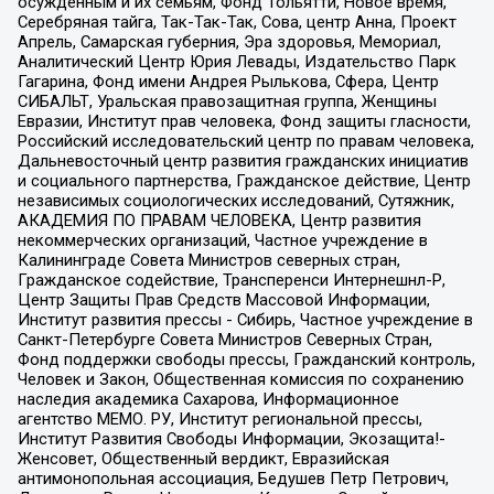
осужденным и их семьям, Фонд Тольятти, Новое время,
Серебряная тайга, Так-Так-Так, Сова, центр Анна, Проект
Апрель, Самарская губерния, Эра здоровья, Мемориал,
Аналитический Центр Юрия Левады, Издательство Парк
Гагарина, Фонд имени Андрея Рылькова, Сфера, Центр
СИБАЛЬТ, Уральская правозащитная группа, Женщины
Евразии, Институт прав человека, Фонд защиты гласности,
Российский исследовательский центр по правам человека,
Дальневосточный центр развития гражданских инициатив
и социального партнерства, Гражданское действие, Центр
независимых социологических исследований, Сутяжник,
АКАДЕМИЯ ПО ПРАВАМ ЧЕЛОВЕКА, Центр развития
некоммерческих организаций, Частное учреждение в
Калининграде Совета Министров северных стран,
Гражданское содействие, Трансперенси Интернешнл-Р,
Центр Защиты Прав Средств Массовой Информации,
Институт развития прессы - Сибирь, Частное учреждение в
Санкт-Петербурге Совета Министров Северных Стран,
Фонд поддержки свободы прессы, Гражданский контроль,
Человек и Закон, Общественная комиссия по сохранению
наследия академика Сахарова, Информационное
агентство МЕМО. РУ, Институт региональной прессы,
Институт Развития Свободы Информации, Экозащита!-
Женсовет, Общественный вердикт, Евразийская
антимонопольная ассоциация, Бедушев Петр Петрович,