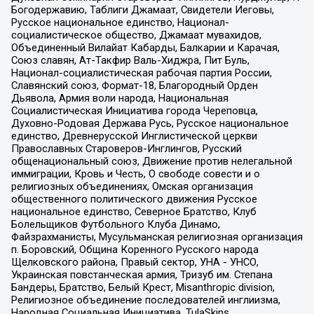
Богодержавию, Таблиги Джамаат, Свидетели Иеговы,
Русское национальное единство, Национал-
социалистическое общество, Джамаат мувахидов,
Объединенный Вилайат Кабарды, Балкарии и Карачая,
Союз славян, Ат-Такфир Валь-Хиджра, Пит Буль,
Национал-социалистическая рабочая партия России,
Славянский союз, Формат-18, Благородный Орден
Дьявола, Армия воли народа, Национальная
Социалистическая Инициатива города Череповца,
Духовно-Родовая Держава Русь, Русское национальное
единство, Древнерусской Инглистической церкви
Православных Староверов-Инглингов, Русский
общенациональный союз, Движение против нелегальной
иммиграции, Кровь и Честь, О свободе совести и о
религиозных объединениях, Омская организация
общественного политического движения Русское
национальное единство, Северное Братство, Клуб
Болельщиков Футбольного Клуба Динамо,
Файзрахманисты, Мусульманская религиозная организация
п. Боровский, Община Коренного Русского народа
Щелковского района, Правый сектор, УНА - УНСО,
Украинская повстанческая армия, Тризуб им. Степана
Бандеры, Братство, Белый Крест, Misanthropic division,
Религиозное объединение последователей инглиизма,
Народная Социальная Инициатива, TulaSkins,