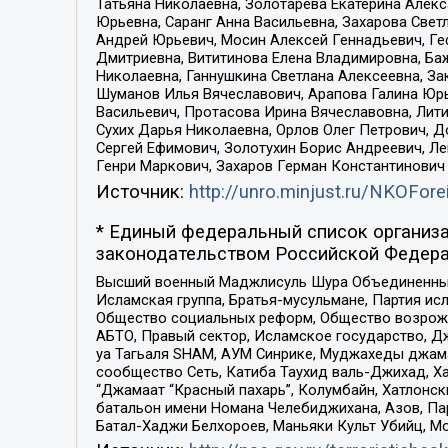
Татьяна Николаевна, Золотарева Екатерина Алек
Юрьевна, Саранг Анна Васильевна, Захарова Свет
Андрей Юрьевич, Мосин Алексей Геннадьевич, Ге
Дмитриевна, Вититинова Елена Владимировна, Ба
Николаевна, Ганнушкина Светлана Алексеевна, За
Шуманов Илья Вячеславович, Арапова Галина Юрь
Васильевич, Протасова Ирина Вячеславовна, Лит
Сухих Дарья Николаевна, Орлов Олег Петрович, 
Сергей Ефимович, Золотухин Борис Андреевич, Л
Генри Маркович, Захаров Герман Константинович
Источник:
http://unro.minjust.ru/NKOFore
* Единый федеральный список организа
законодательством Российской Федера
Высший военный Маджлисуль Шура Объединенных с
Исламская группа, Братья-мусульмане, Партия ис
Общество социальных реформ, Общество возрожд
АБТО, Правый сектор, Исламское государство, Д
уа Тагьаля SHAM, АУМ Синрике, Муджахеды джама
сообщество Сеть, Катиба Таухид валь-Джихад, Хай
“Джамаат “Красный пахарь”, Колумбайн, Хатлонск
батальон имени Номана Челебиджихана, Азов, Па
Батал-Хаджи Белхороев, Маньяки Культ Убийц, М