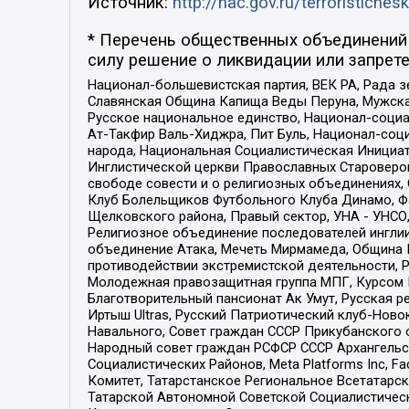
Источник:
http://nac.gov.ru/terroristichesk
* Перечень общественных объединений 
силу решение о ликвидации или запрете
Национал-большевистская партия, ВЕК РА, Рада 
Славянская Община Капища Веды Перуна, Мужская
Русское национальное единство, Национал-социа
Ат-Такфир Валь-Хиджра, Пит Буль, Национал-соц
народа, Национальная Социалистическая Инициат
Инглистической церкви Православных Староверов
свободе совести и о религиозных объединениях,
Клуб Болельщиков Футбольного Клуба Динамо, Фа
Щелковского района, Правый сектор, УНА - УНСО, У
Религиозное объединение последователей инглии
объединение Атака, Мечеть Мирмамеда, Община К
противодействии экстремистской деятельности, 
Молодежная правозащитная группа МПГ, Курсом П
Благотворительный пансионат Ак Умут, Русская ре
Иртыш Ultras, Русский Патриотический клуб-Нов
Навального, Совет граждан СССР Прикубанского 
Народный совет граждан РСФСР СССР Архангельск
Социалистических Районов, Meta Platforms Inc, 
Комитет, Татарстанское Региональное Всетатар
Татарской Автономной Советской Социалистическ