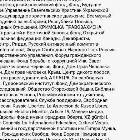
 Оксфордский российский фонд, Фонд Будущее
е Управление Евангельских Христиан Украинской
еждународное христианское движение, Всемирный
людению за выборами, Республика Польша,
народных Отношений, КРИМСЬКА ПРАВОЗАХИСНА
ы Центральной и Восточной Европы, Фонд Открытой
иональная федерация Канады, Декабристы,
тр , Риддл, Русский антивоенный комитет в
nternational, Форум Свободных Народов ПостРоссии,
дарственного управления, Форум гражданского
рнешнл, Фонд борьбы с коррупцией Инк, Завет
прав человека Чернигов, Фонд Дом Прав Человека,
н, Дом прав человека Крым, Центр дикого лосося,
стов расследователей, АЛЛАТРА, За свободную
д, Гудзоновский институт, Фонд Демократического
сследований, Общество Сторожевой башни, Библии и
сточная Европа, Российский комитет действия,
-расследователей, Служба поддержки, Свободная
 Russie-Libertes, La Asocicion de Rusos Libres,
an Election Monitor, Article 19, Мнение медиа,
Европы, Фонд имени Фридриха Эберта, XZ gGmbH,
ls for International Education, Cultural Vistas,
ошений и государственной политики им Питера Мунка,
 Гражданских Свобод, Фонд Бориса Немцова за
имости Ингушетии, Прометей, Stop Occupation of