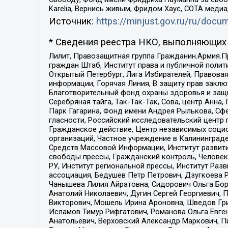
Karelia, Вернись живым, Фридом Хаус, СОТА меди
Источник:
https://minjust.gov.ru/ru/doc
* Сведения реестра НКО, выполняющих 
Лилит, Правозащитная группа Гражданин.Армия.П
граждан Штаб, Институт права и публичной поли
Открытый Петербург, Лига Избирателей, Правова
информации, Горячая Линия, В защиту прав закл
Благотворительный фонд охраны здоровья и защи
Серебряная тайга, Так-Так-Так, Сова, центр Анн
Парк Гагарина, Фонд имени Андрея Рылькова, Сф
гласности, Российский исследовательский центр 
Гражданское действие, Центр независимых соци
организаций, Частное учреждение в Калининград
Средств Массовой Информации, Институт развити
свободы прессы, Гражданский контроль, Человек
РУ, Институт региональной прессы, Институт Ра
ассоциация, Бедушев Петр Петрович, Дзугкоева 
Чанышева Лилия Айратовна, Сидорович Ольга Бори
Анатолий Николаевич, Дугин Сергей Георгиевич, 
Викторович, Мошель Ирина Ароновна, Шведов Гри
Исламов Тимур Рифгатович, Романова Ольга Евге
Анатольевич, Верховский Александр Маркович, П