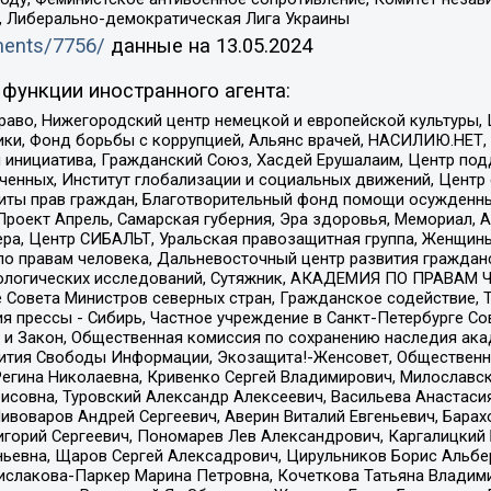
а, Либерально-демократическая Лига Украины
uments/7756/
данные на
13.05.2024
функции иностранного агента:
раво, Нижегородский центр немецкой и европейской культуры,
тики, Фонд борьбы с коррупцией, Альянс врачей, НАСИЛИЮ.НЕТ,
я инициатива, Гражданский Союз, Хасдей Ерушалаим, Центр по
юченных, Институт глобализации и социальных движений, Цент
ты прав граждан, Благотворительный фонд помощи осужденным
а, Проект Апрель, Самарская губерния, Эра здоровья, Мемориал
ера, Центр СИБАЛЬТ, Уральская правозащитная группа, Женщины
по правам человека, Дальневосточный центр развития гражданс
ологических исследований, Сутяжник, АКАДЕМИЯ ПО ПРАВАМ Ч
е Совета Министров северных стран, Гражданское содействие,
я прессы - Сибирь, Частное учреждение в Санкт-Петербурге С
 и Закон, Общественная комиссия по сохранению наследия ак
звития Свободы Информации, Экозащита!-Женсовет, Общественн
Регина Николаевна, Кривенко Сергей Владимирович, Милославс
совна, Туровский Александр Алексеевич, Васильева Анастасия
Пивоваров Андрей Сергеевич, Аверин Виталий Евгеньевич, Бара
горий Сергеевич, Пономарев Лев Александрович, Каргалицкий 
ньевна, Щаров Сергей Алексадрович, Цирульников Борис Альбер
ислакова-Паркер Марина Петровна, Кочеткова Татьяна Владими