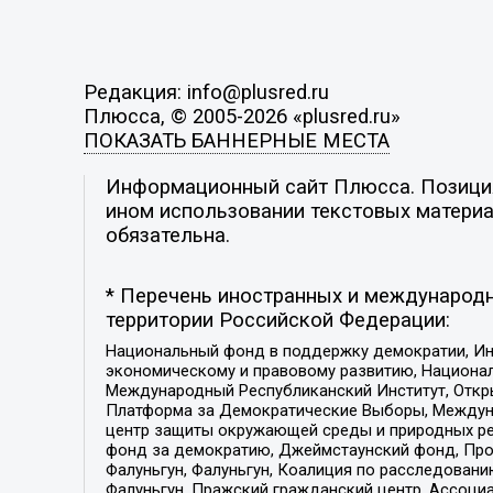
Редакция: info@plusred.ru
Плюсса, © 2005-2026 «plusred.ru»
ПОКАЗАТЬ БАННЕРНЫЕ МЕСТА
Информационный сайт Плюсса. Позиция 
ином использовании текстовых материал
обязательна.
* Перечень иностранных и международн
территории Российской Федерации:
Национальный фонд в поддержку демократии, Ин
экономическому и правовому развитию, Национ
Международный Республиканский Институт, Откры
Платформа за Демократические Выборы, Междуна
центр защиты окружающей среды и природных ресу
фонд за демократию, Джеймстаунский фонд, Прож
Фалуньгун, Фалуньгун, Коалиция по расследован
Фалуньгун, Пражский гражданский центр, Ассоци