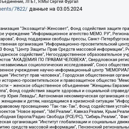
бъединение, ЛГБТ, Я.МЫ Сергей Фургал
uments/7822/
данные на
03.05.2024
Общество с ограниченной ответственностью "Радио Свободная Европа/Радио Свобода", Чешское информационное агентство "MEDIUM-ORIENT", Красноярская региональная общественная организация "Мы против СПИДа", Камалягин Денис Николаевич, Маркелов Сергей Евгеньевич, Пономарев Лев Александрович, Савицкая Людмила Алексеевна, Автономная некоммерческая организация "Центр по работе с проблемой насилия "НАСИЛИЮ.НЕТ", Межрегиональный профессиональный союз работников здравоохранения "Альянс врачей", Юридическое лицо, зарегистрированное в Латвийской Республике, SIA "Medusa Project" (регистрационный номер 40103797863, дата регистрации 10.06.2014), Некоммерческая организация "Фонд по борьбе с коррупцией", Автономная некоммерческая организация "Институт права и публичной политики", Баданин Роман Сергеевич, Гликин Максим Александрович, Железнова Мария Михайловна, Лукьянова Юлия Сергеевна, Маетная Елизавета Витальевна, Маняхин Петр Борисович, Чуракова Ольга Владимировна, Ярош Юлия Петровна, Юридическое лицо "The Insider SIA", зарегистрированное в Риге, Латвийская Республика (дата регистрации 26.06.2015), являющееся администратором доменного имени интернет-издания "The Insider SIA", https://theins.ru, Постернак Алексей Евгеньевич, Рубин Михаил Аркадьевич, Анин Роман Александрович, Юридическое лицо Istories fonds, зарегистрированное в Латвийской Республике (регистрационный номер 50008295751, дата регистрации 24.02.2020), Великовский Дмитрий Александрович, Долинина Ирина Николаевна, Мароховская Алеся Алексеевна, Шлейнов Роман Юрьевич, Шмагун Олеся Валентиновна, Общество с ограниченной ответственностью "Альтаир 2021", Общество с ограниченной ответственностью "Вега 2021", Общество с ограниченной ответственностью "Главный редактор 2021", Общество с ограниченной ответственностью "Ромашки монолит", Важенков Артем Валерьевич, Ивановская областная общественная организация "Центр гендерных исследований", Гурман Юрий Альбертович, Медиапроект "ОВД-Инфо", Егоров Владимир Владимирович, Жилинский Владимир Александрович, Общество с ограниченной ответственностью "ЗП", Иванова София Юрьевна, Карезина Инна Павловна, Кильтау Екатерина Викторовна, Петров Алексей Викторович, Пискунов Сергей Евгеньевич, Смирнов Сергей Сергеевич, Тихонов Михаил Сергеевич, Общество с ограниченной ответственностью "ЖУРНАЛИСТ-ИНОСТРАННЫЙ АГЕНТ", Арапова Галина Юрьевна, Вольтская Татьяна Анатольевна, Американская компания "Mason G.E.S. Anonymous Foundation" (США), являющаяся владельцем интернет-издания https://mnews.world/, Компания "Stichting Bellingcat", зарегистрированная в Нидерландах (дата регистрации 11.07.2018), Захаров Андрей Вячеславович, Клепиковская Екатерина Дмитриевна, Общество с ограниченной ответственностью "МЕМО", Перл Роман Александрович, Симонов Евгений Алексеевич, Соловьева Елена Анатольевна, Сотников Даниил Владимирович, Сурначева Елизавета Дмитриевна, Автономная некоммерческая организация по защите прав человека и информированию населения "Якутия – Наше Мнение", Общество с ограниченной ответственностью "Москоу диджитал медиа", с 26.01.2023 Общество с ограниченной ответственностью "Чайка Белые сады", Ветошкина Валерия Валерьевна, Заговора Максим Александрович, Межрегиональное общественное движение "Российская ЛГБТ - сеть", Оленичев Максим Владимирович, Павлов Иван Юрьевич, Скворцова Елена Сергеевна, Общество с ограниченной ответственностью "Как бы инагент", Кочетков Игорь Викторович, Общество с ограниченной ответственностью "Честные выборы", Еланчик Олег Александрович, Общество с ограниченной ответственностью "Нобелевский призыв", Гималова Регина Эмилевна, Григорьев Андрей Валерьевич, Григорьева Алина Александровна, Ассоциация по содействию защите прав призывников, альтернативнослужащих и военнослужащих "Правозащитная группа "Гражданин.Армия.Право", Хисамова Регина Фаритовна, Автономная некоммерческая организация по реализа