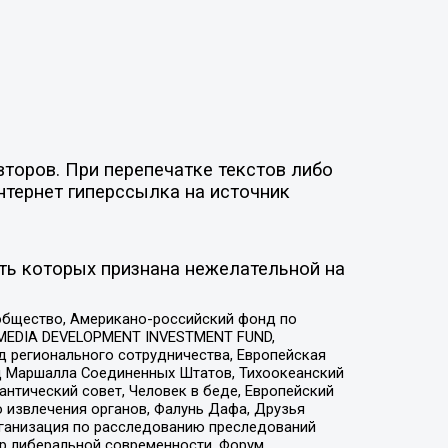
торов. При перепечатке текстов либо
нтернет гиперссылка на источник
ть которых признана нежелательной на
общество, Американо-российский фонд по
 MEDIA DEVELOPMENT INVESTMENT FUND,
 регионального сотрудничества, Европейская
 Маршалла Соединенных Штатов, Тихоокеанский
нтический совет, Человек в беде, Европейский
 извлечения органов, Фалунь Дафа, Друзья
рганизация по расследованию преследований
тр либеральной современности, Форум