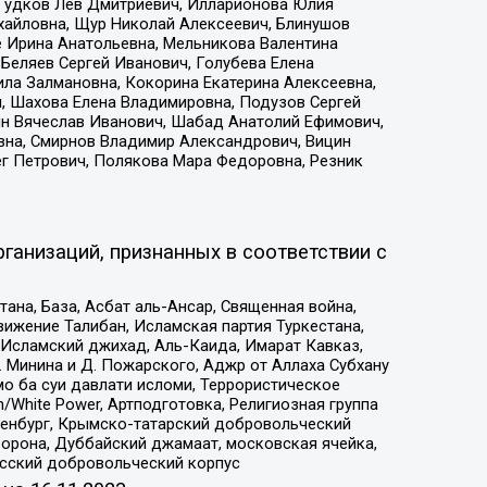
 Гудков Лев Дмитриевич, Илларионова Юлия
ихайловна, Щур Николай Алексеевич, Блинушов
е Ирина Анатольевна, Мельникова Валентина
Беляев Сергей Иванович, Голубева Елена
ила Залмановна, Кокорина Екатерина Алексеевна,
, Шахова Елена Владимировна, Подузов Сергей
ин Вячеслав Иванович, Шабад Анатолий Ефимович,
вна, Смирнов Владимир Александрович, Вицин
ег Петрович, Полякова Мара Федоровна, Резник
ганизаций, признанных в соответствии с
на, База, Асбат аль-Ансар, Священная война,
ижение Талибан, Исламская партия Туркестана,
Исламский джихад, Аль-Каида, Имарат Кавказ,
 Минина и Д. Пожарского, Аджр от Аллаха Субхану
о ба суи давлати исломи, Террористическое
/White Power, Артподготовка, Религиозная группа
Оренбург, Крымско-татарский добровольческий
орона, Дуббайский джамаат, московская ячейка,
усский добровольческий корпус