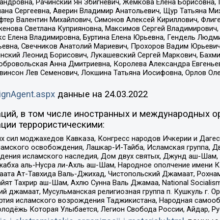
сандровна, Рачинский Ян Збигневич, Жемкова Елена Борисовна,
лана Сергеевна, Аверин Владимир Анатольевич, Щур Татьяна М
фтер Валентин Михайлович, Симонов Алексей Кириллович, Флиг
женова Светлана Куприяновна, Максимов Сергей Владимирович, 
кс Елена Владимировна, Буртина Елена Юрьевна, Гендель Людм
евна, Свечников Анатолий Мариевич, Прохоров Вадим Юрьевич
инский Леонид Борисович, Лукашевский Сергей Маркович, Бахм
Добровольская Анна Дмитриевна, Королева Александра Евгенье
евинсон Лев Семенович, Локшина Татьяна Иосифовна, Орлов Ол
ignAgent.aspx
данные на
24.03.2022
ций, в том числе иностранных и международных ор
ции террористическими:
ил моджахедов Кавказа, Конгресс народов Ичкерии и Дагеста
ламского освобождения, Лашкар-И-Тайба, Исламская группа, Дв
ения исламского наследия, Дом двух святых, Джунд аш-Шам, 
жабха аль-Нусра ли-Ахль аш-Шам, Народное ополчение имени К.
ата Ат-Тавхида Валь-Джихад, Чистопольский Джамаат, Рохнам
ят Тахрир аш-Шам, Ахлю Сунна Валь Джамаа, National Socialism
ий джамаат, Мусульманская религиозная группа п. Кушкуль г. 
ртия исламского возрождения Таджикистана, Народная самооб
олодёжь Которая Улыбается, Легион Свобода России, Айдар, Р