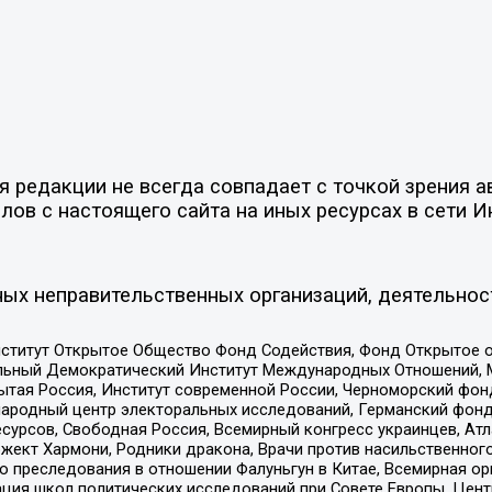
редакции не всегда совпадает с точкой зрения ав
ов с настоящего сайта на иных ресурсах в сети И
ых неправительственных организаций, деятельнос
ститут Открытое Общество Фонд Содействия, Фонд Открытое 
альный Демократический Институт Международных Отношений,
тая Россия, Институт современной России, Черноморский фонд
родный центр электоральных исследований, Германский фонд
рсов, Свободная Россия, Всемирный конгресс украинцев, Атла
ект Хармони, Родники дракона, Врачи против насильственного
ию преследования в отношении Фалуньгун в Китае, Всемирная о
ация школ политических исследований при Совете Европы, Цен