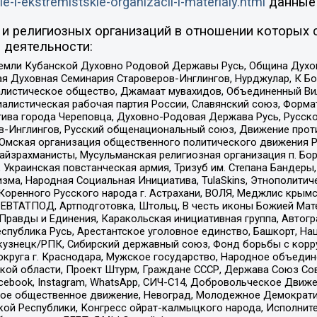
ie-i-ekstremistskie-organizacii-i-materialy.html
данные
и религиозных организаций в отношении которых 
 деятельности:
земли Кубанской Духовно Родовой Державы Русь, Община Духо
 Духовная Семинария Староверов-Инглингов, Нурджулар, К Бо
листическое общество, Джамаат мувахидов, Объединенный Вил
иалистическая рабочая партия России, Славянский союз, Форма
ива города Череповца, Духовно-Родовая Держава Русь, Русск
-Инглингов, Русский общенациональный союз, Движение против
 Омская организация общественного политического движения Р
йзрахманисты, Мусульманская религиозная организация п. Бо
краинская повстанческая армия, Тризуб им. Степана Бандеры, Бр
зма, Народная Социальная Инициатива, TulaSkins, Этнополитич
оренного Русского народа г. Астрахани, ВОЛЯ, Меджлис крымс
РЕВТАТПОД, Артподготовка, Штольц, В честь иконы Божией Мате
равды и Единения, Каракольская инициативная группа, Автогра
спублика Русь, Арестантское уголовное единство, Башкорт, Наци
окузнецк/РПК, Сибирский державный союз, Фонд борьбы с кор
округа г. Краснодара, Мужское государство, Народное объедин
ой области, Проект Штурм, Граждане СССР, Держава Союз Сов
Facebook, Instagram, WhatsApp, СИЧ-С14, Добровольческое Движ
ское общественное движение, Невоград, Молодежное Демократ
ой Республики, Конгресс ойрат-калмыцкого народа, Исполнит