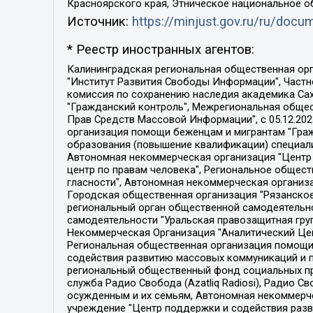
Красноярского края, Этническое национальное о
Источник:
https://minjust.gov.ru/ru/doc
* Реестр иностранных агентов:
Калининградская региональная общественная организация "Экозащита!-Женсовет", Фонд содействия защите прав и свобод граждан "Общественный вердикт", Фонд "Институт Развития Свободы Информации", Частное учреждение "Информационное агентство МЕМО. РУ", Региональная общественная организация "Общественная комиссия по сохранению наследия академика Сахарова", Фонд поддержки свободы прессы, Санкт-Петербургская общественная правозащитная организация "Гражданский контроль", Межрегиональная общественная организация "Информационно-просветительский центр "Мемориал", Региональный Фонд "Центр Защиты Прав Средств Массовой Информации", с 05.12.2023 Фонд "Центр Защиты Прав Средств массовой информации", Региональная общественная благотворительная организация помощи беженцам и мигрантам "Гражданское содействие", Негосударственное образовательное учреждение дополнительного профессионального образования (повышение квалификации) специалистов "АКАДЕМИЯ ПО ПРАВАМ ЧЕЛОВЕКА", Свердловская региональная общественная организация "Сутяжник", Автономная некоммерческая организация "Центр независимых социологических исследований", Союз общественных объединений "Российский исследовательский центр по правам человека", Региональное общественное учреждение научно-информационный центр "МЕМОРИАЛ", Некоммерческая организация "Фонд защиты гласности", Автономная некоммерческая организация "Институт прав человека", Городская общественная организация "Екатеринбургское общество "МЕМОРИАЛ", Городская общественная организация "Рязанское историко-просветительское и правозащитное общество "Мемориал" (Рязанский Мемориал), Челябинский региональный орган общественной самодеятельности – женское общественное объединение "Женщины Евразии", Челябинский региональный орган общественной самодеятельности "Уральская правозащитная группа", Фонд содействия защите здоровья и социальной справедливости имени Андрея Рылькова, Автономная Некоммерческая Организация "Аналитический Центр Юрия Левады", Автономная некоммерческая организация социальной поддержки населения "Проект Апрель", Региональная общественная организация помощи женщинам и детям, находящимся в кризисной ситуации "Информационно-методический центр "Анна", Фонд содействия развитию массовых коммуникаций и правовому просвещению "Так-так-Так", Фонд содействия устойчивому развитию "Серебряная тайга", Свердловский региональный общественный фонд социальных проектов "Новое время", "Idel.Реалии", Кавказ.Реалии, Крым.Реалии, Телеканал Настоящее Время, Татаро-башкирская служба Радио Свобода (Azatliq Radiosi), Радио Свободная Европа/Радио Свобода (PCE/PC), "Сибирь.Реалии", "Фактограф", Благотворительный фонд помощи осужденным и их семьям, Автономная некоммерческая организация "Институт глобализации и социальных движений", Фонд "В защиту прав заключенных", Частное учреждение "Центр поддержки и содействия развитию средств массовой информации", Пензенский региональный общественный благотворительный фонд "Гражданский союз", "Север.Реалии", Некоммерческая организация Фонд "Правовая инициатива", 