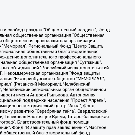
ции социально-правовых программ "Лилит", Дальневосточное общественное движение "Маяк", Санкт-Петербургская ЛГБТ-инициативная группа "Выход", Инициативная группа ЛГБТ+ "Реверс", Алексеев Андрей Викторович, Бекбулатова Таисия Львовна, Беляев Иван Михайлович, Владыкина Елена Сергеевна, Гельман Марат Александрович, Никульшина Вероника Юрьевна, Толоконникова Надежда Андреевна, Шендерович Виктор Анатольевич, Общество с ограниченной ответственностью "Данное сообщение", Общество с ограниченной ответственностью Издательский дом "Новая глава", Айнбиндер Александра Александровна, Московский комьюнити-центр для ЛГБТ+инициатив, Благотворительный фонд развития филантропии, Deutsche Welle (Германия, Kurt-Schumacher-Strasse 3, 53113 Bonn), Борзунова Мария Михайловна, Воробьев Виктор Викторович, Голубева Анна Львовна, Константинова Алла Михайловна, Малкова Ирина Владимировна, Мурадов Мурад Абдулгалимович, Осетинская Елизавета Николаевна, Понасенков Евгений Николаевич, Ганапольский Матвей Юрьевич, Киселев Евгений Алексеевич, Борухович Ирина Григорьевна, Дремин Иван Тимофеевич, Дубровский Дмитрий Викторович, Красноярская региональная общественная организация поддержки и развития альтернативных образовательных технологий и межкультурных коммуникаций "ИНТЕРРА", Маяковская Екатерина Алексеевна, Фейгин Марк Захарович, Филимонов Андрей Викторович, Дзугкоева Регина Николаевна, Доброхотов Роман Александрович, Дудь Юрий Александрович, Елкин Сергей Владимирович, Кругликов Кирилл Игоревич, Сабунаева Мария Леонидовна, Семенов Алексей Владимирович, Шаинян Карен Багратович, Шульман Екатерина Михайловна, Асафьев Артур Валерьевич, Вахштайн Виктор Семенович, Венедиктов Алексей Алексеевич, Лушникова Екатерина Евгеньевна, Волков Леонид Михайлович, Невзоров Александр Глебович, Пархоменко Сергей Борисович, Сироткин Ярослав Николаевич, Кара-Мурза Владимир Владимирович, Баранова Наталья Владимировна, Гозман Леонид Яковлевич, Кагарлицкий Борис Юльевич, Климарев Михаил Валерьевич, Милов Владимир Станиславович, Автономная некоммерческая организация Краснодарский центр современного искусства "Типография", Моргенштерн Алишер Тагирович, Соболь Любовь Эдуардовна, Общество с ограниченной ответственностью "ЛИЗА НОРМ", Каспаров Гарри Кимович, Ходорковский Михаил Борисович, Общество с ограниченной ответственностью "Апрельские тезисы", Данилович Ирина Брониславовна, Кашин Олег Владимирович, Петров Николай Владимирович, Пивоваров Алексей Владимирович, Соколов Михаил Владимирович, Цветкова Юлия Владимировна, Чичваркин Евгений Александрович, Комитет против пыток/Команда против пыток, Общество с ограниченной ответственностью "Первый научный", Общество с ограниченной ответственностью "Вертолет и ко", Белоцерковская Вероника Борисовна, Кац Максим Евгеньевич, Лазарева Татьяна Юрьевна, Шаведдинов Руслан Табризович, Яшин Илья Валерьевич, Общество с ограниченной ответственностью "Иноагент ААВ", Алешковский Дмитрий Петрович, Альбац Евгения Марковна, Быков Дмитрий Львович, Галямина Юлия Евгеньевна, Лойко Сергей Леонидович, Мартынов Кирилл Константинович, Медведев Сергей Александрович, Крашенинников Федор Геннадиевич, Гордеева Катерина Вл