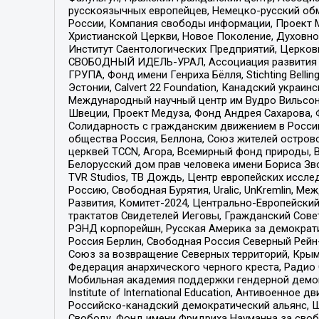
русскоязычных европейцев, Немецко-русский об
России, Компания свободы информации, Проект М
Христианской Церкви, Новое Поколение, Духовн
Институт Саентологических Предприятий, Церков
СВОБОДНЫЙ ИДЕЛЬ-УРАЛ, Ассоциация развития ж
ГРУПА, Фонд имени Генриха Бёлля, Stichting Bellin
Эстонии, Calvert 22 Foundation, Канадский укра
Международный научный центр им Вудро Вильсона
Швеции, Проект Медуза, Фонд Андрея Сахарова, Ф
Солидарность с гражданским движением в России 
общества Россия, Беллона, Союз жителей острово
церквей TCCN, Агора, Всемирный фонд природы, B
Белорусский дом прав человека имени Бориса Зво
TVR Studios, ТВ Дождь, Центр европейских иссл
Россию, Свободная Бурятия, Uralic, UnKremlin, 
Развития, Комитет-2024, Центрально-Европейски
трактатов Свидетелей Иеговы, Гражданский Совет
РЭНД корпорейшн, Русская Америка за демократи
Россия Берлин, Свободная Россия Северный Рейн-В
Союз за возвращение Северных территорий, Крымско
Федерация анархического черного креста, Радио
Мобильная академия поддержки гендерной демократи
Institute of International Education, Антивоенн
Российско-канадский демократический альянс, 
Свободу, Фонд имени Фридриха Науманна за свобо