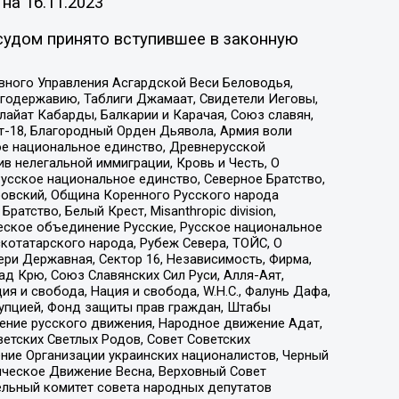
 на
16.11.2023
судом принято вступившее в законную
вного Управления Асгардской Веси Беловодья,
годержавию, Таблиги Джамаат, Свидетели Иеговы,
айат Кабарды, Балкарии и Карачая, Союз славян,
т-18, Благородный Орден Дьявола, Армия воли
ое национальное единство, Древнерусской
 нелегальной иммиграции, Кровь и Честь, О
усское национальное единство, Северное Братство,
ровский, Община Коренного Русского народа
атство, Белый Крест, Misanthropic division,
еское объединение Русские, Русское национальное
котатарского народа, Рубеж Севера, ТОЙС, О
ри Державная, Сектор 16, Независимость, Фирма,
д Крю, Союз Славянских Сил Руси, Алля-Аят,
я и свобода, Нация и свобода, W.H.С., Фалунь Дафа,
рупцией, Фонд защиты прав граждан, Штабы
ение русского движения, Народное движение Адат,
етских Светлых Родов, Совет Советских
ение Организации украинских националистов, Черный
ическое Движение Весна, Верховный Совет
ельный комитет совета народных депутатов