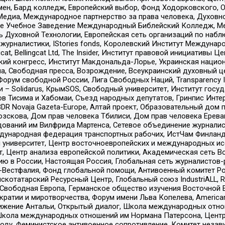
мен, Бард колледж, Европейский выбор, Фонд Ходорковского,
едиа, Международное партнерство за права человека, Духовно
ое Учебное Заведение Международный Библейский Колледж, М
ь Духовной Технологии, Европейская сеть организаций по наб
урналистики, IStories fonds, Королевский Институт Между
gcat, Bellingcat Ltd, The Insider, Институт правовой инициатив
инский конгресс, Институт Макдональда-Лорье, Украинская нац
, Свободная пресса, Возрождение, Всеукраинский духовный цен
орум свободной России, Лига Свободных Наций, Transparеncy I
– Solidarus, КрымSOS, Свободный университет, Институт госу
в Тисима и Хабомаи, Съезд народных депутатов, Гринпис Инте
DR Novaja Gazeta-Europe, Алтай проект, Образовательный дом 
зскова, Дом прав человека Тбилиси, Дом прав человека Ерева
едований им Вилфрида Мартенса, Сетевое объединение журнали
Международная федерация транспортных рабочих, ИстЧам Финлан
й университет, Центр восточноевропейских и международных и
, Центр анализа европейской политики, Академическая сеть Во
ю в России, Настоящая Россия, Глобальная сеть журналистов
естфалия, Фонд глобальной помощи, Антивоенный комитет России,
татарский Ресурсный Центр, Глобальный союз IndustriALL, Russi
 Свободная Европа, Германское общество изучения Восточной 
и и миротворчества, Форум имени Льва Копелева, American Counci
ое движение Антальи, Открытый диалог, Школа международных отн
Школа международных отношений им Нормана Патерсона, Центр
ду, Феминистское антивоенное сопротивление, Комитет независ