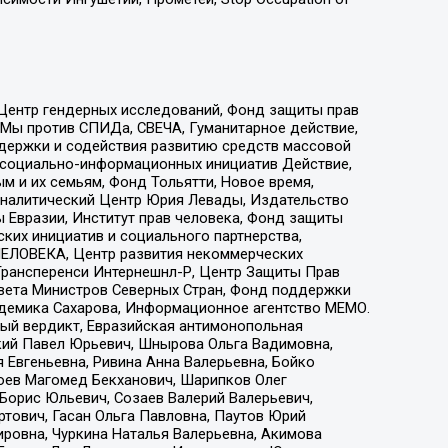
 Центр гендерных исследований, Фонд защиты прав
 Мы против СПИДа, СВЕЧА, Гуманитарное действие,
ддержки и содействия развитию средств массовой
р социально-информационных инициатив Действие,
 и их семьям, Фонд Тольятти, Новое время,
, Аналитический Центр Юрия Левады, Издательство
 Евразии, Институт прав человека, Фонд защиты
ких инициатив и социального партнерства,
ЕЛОВЕКА, Центр развития некоммерческих
 Трансперенси Интернешнл-Р, Центр Защиты Прав
овета Министров Северных Стран, Фонд поддержки
адемика Сахарова, Информационное агентство МЕМО.
ый вердикт, Евразийская антимонопольная
кий Павел Юрьевич, Шнырова Ольга Вадимовна,
 Евгеньевна, Ривина Анна Валерьевна, Бойко
хоев Магомед Бекханович, Шарипков Олег
Борис Юльевич, Созаев Валерий Валерьевич,
тович, Гасан Ольга Павловна, Паутов Юрий
ровна, Чуркина Наталья Валерьевна, Акимова