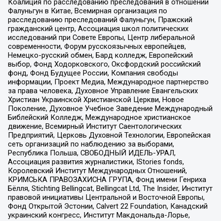
Коалиция по расследованию преследования в отношении
Фалуньгун в Китае, Всемирная организация по
расследованию преследований Фалуньгун, Пражский
гражданский центр, Ассоциация школ политических
исследований при Совете Европы, Центр либеральной
современности, Форум русскоязычных европейцев,
Немецко-русский обмен, Бард колледж, Европейский
выбор, Фонд Ходорковского, Оксфордский российский
фонд, Фонд Будущее России, Компания свободы
информации, Проект Медиа, Международное партнерство
за права человека, Духовное Управление Евангельских
Христиан Украинской Христианской Церкви, Новое
Поколение, Духовное Учебное Заведение Международный
Библейский Колледж, Международное христианское
движение, Всемирный Институт Саентологических
Предприятий, Церковь Духовной Технологии, Европейская
сеть организаций по наблюдению за выборами,
Республика Польша, СВОБОДНЫЙ ИДЕЛЬ-УРАЛ,
Ассоциация развития журналистики, IStories fonds,
Королевский Институт Международных Отношений,
КРИМСЬКА ПРАВОЗАХИСНА ГРУПА, Фонд имени Генриха
Бёлля, Stichting Bellingcat, Bellingcat Ltd, The Insider, Институт
правовой инициативы Центральной и Восточной Европы,
Фонд Открытой Эстонии, Calvert 22 Foundation, Канадский
украинский конгресс, Институт Макдональда-Лорье,