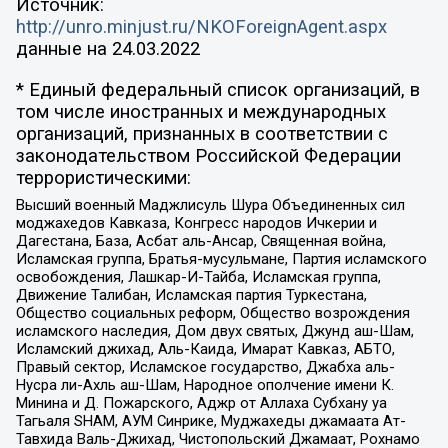
Источник:
http://unro.minjust.ru/NKOForeignAgent.aspx
данные на
24.03.2022
* Единый федеральный список организаций, в
том числе иностранных и международных
организаций, признанных в соответствии с
законодательством Российской Федерации
террористическими:
Высший военный Маджлисуль Шура Объединенных сил
моджахедов Кавказа, Конгресс народов Ичкерии и
Дагестана, База, Асбат аль-Ансар, Священная война,
Исламская группа, Братья-мусульмане, Партия исламского
освобождения, Лашкар-И-Тайба, Исламская группа,
Движение Талибан, Исламская партия Туркестана,
Общество социальных реформ, Общество возрождения
исламского наследия, Дом двух святых, Джунд аш-Шам,
Исламский джихад, Аль-Каида, Имарат Кавказ, АБТО,
Правый сектор, Исламское государство, Джабха аль-
Нусра ли-Ахль аш-Шам, Народное ополчение имени К.
Минина и Д. Пожарского, Аджр от Аллаха Субхану уа
Тагьаля SHAM, АУМ Синрике, Муджахеды джамаата Ат-
Тавхида Валь-Джихад, Чистопольский Джамаат, Рохнамо