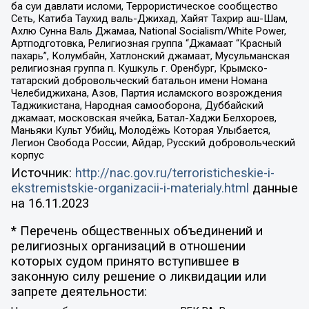
ба суи давлати исломи, Террористическое сообщество
Сеть, Катиба Таухид валь-Джихад, Хайят Тахрир аш-Шам,
Ахлю Сунна Валь Джамаа, National Socialism/White Power,
Артподготовка, Религиозная группа “Джамаат “Красный
пахарь”, Колумбайн, Хатлонский джамаат, Мусульманская
религиозная группа п. Кушкуль г. Оренбург, Крымско-
татарский добровольческий батальон имени Номана
Челебиджихана, Азов, Партия исламского возрождения
Таджикистана, Народная самооборона, Дуббайский
джамаат, московская ячейка, Батал-Хаджи Белхороев,
Маньяки Культ Убийц, Молодёжь Которая Улыбается,
Легион Свобода России, Айдар, Русский добровольческий
корпус
Источник:
http://nac.gov.ru/terroristicheskie-i-
ekstremistskie-organizacii-i-materialy.html
данные
на
16.11.2023
* Перечень общественных объединений и
религиозных организаций в отношении
которых судом принято вступившее в
законную силу решение о ликвидации или
запрете деятельности: