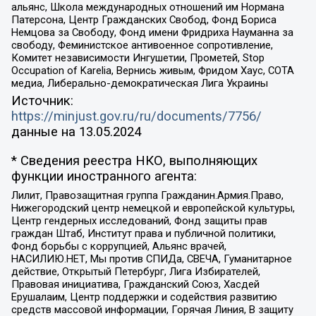
альянс, Школа международных отношений им Нормана
Патерсона, Центр Гражданских Свобод, Фонд Бориса
Немцова за Свободу, Фонд имени Фридриха Науманна за
свободу, Феминистское антивоенное сопротивление,
Комитет независимости Ингушетии, Прометей, Stop
Occupation of Karelia, Вернись живым, Фридом Хаус, СОТА
медиа, Либерально-демократическая Лига Украины
Источник:
https://minjust.gov.ru/ru/documents/7756/
данные на
13.05.2024
* Сведения реестра НКО, выполняющих
функции иностранного агента:
Лилит, Правозащитная группа Гражданин.Армия.Право,
Нижегородский центр немецкой и европейской культуры,
Центр гендерных исследований, Фонд защиты прав
граждан Штаб, Институт права и публичной политики,
Фонд борьбы с коррупцией, Альянс врачей,
НАСИЛИЮ.НЕТ, Мы против СПИДа, СВЕЧА, Гуманитарное
действие, Открытый Петербург, Лига Избирателей,
Правовая инициатива, Гражданский Союз, Хасдей
Ерушалаим, Центр поддержки и содействия развитию
средств массовой информации, Горячая Линия, В защиту