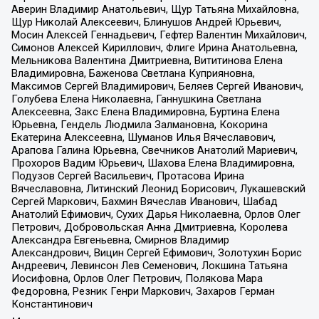
Аверин Владимир Анатольевич, Щур Татьяна Михайловна,
Щур Николай Алексеевич, Блинушов Андрей Юрьевич,
Мосин Алексей Геннадьевич, Гефтер Валентин Михайлович,
Симонов Алексей Кириллович, Флиге Ирина Анатольевна,
Мельникова Валентина Дмитриевна, Вититинова Елена
Владимировна, Баженова Светлана Куприяновна,
Максимов Сергей Владимирович, Беляев Сергей Иванович,
Голубева Елена Николаевна, Ганнушкина Светлана
Алексеевна, Закс Елена Владимировна, Буртина Елена
Юрьевна, Гендель Людмила Залмановна, Кокорина
Екатерина Алексеевна, Шуманов Илья Вячеславович,
Арапова Галина Юрьевна, Свечников Анатолий Мариевич,
Прохоров Вадим Юрьевич, Шахова Елена Владимировна,
Подузов Сергей Васильевич, Протасова Ирина
Вячеславовна, Литинский Леонид Борисович, Лукашевский
Сергей Маркович, Бахмин Вячеслав Иванович, Шабад
Анатолий Ефимович, Сухих Дарья Николаевна, Орлов Олег
Петрович, Добровольская Анна Дмитриевна, Королева
Александра Евгеньевна, Смирнов Владимир
Александрович, Вицин Сергей Ефимович, Золотухин Борис
Андреевич, Левинсон Лев Семенович, Локшина Татьяна
Иосифовна, Орлов Олег Петрович, Полякова Мара
Федоровна, Резник Генри Маркович, Захаров Герман
Константинович