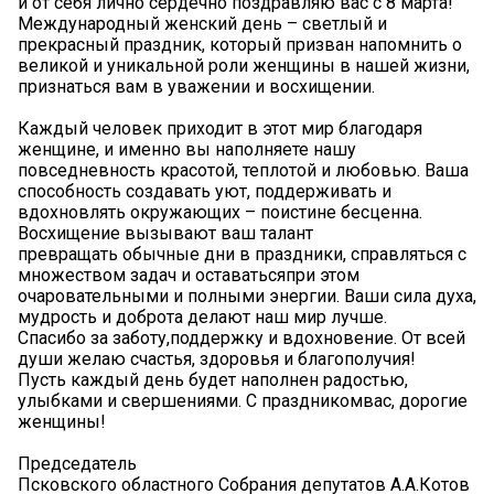
и от себя лично сердечно поздравляю вас с 8 марта!
Международный женский день – светлый и
прекрасный праздник, который призван напомнить о
великой и уникальной роли женщины в нашей жизни,
признаться вам в уважении и восхищении.
Каждый человек приходит в этот мир благодаря
женщине, и именно вы наполняете нашу
повседневность красотой, теплотой и любовью. Ваша
способность создавать уют, поддерживать и
вдохновлять окружающих – поистине бесценна.
Восхищение вызывают ваш талант
превращать обычные дни в праздники, справляться с
множеством задач и оставатьсяпри этом
очаровательными и полными энергии. Ваши сила духа,
мудрость и доброта делают наш мир лучше.
Спасибо за заботу,поддержку и вдохновение. От всей
души желаю счастья, здоровья и благополучия!
Пусть каждый день будет наполнен радостью,
улыбками и свершениями. С праздникомвас, дорогие
женщины!
Председатель
Псковского областного Собрания депутатов А.А.Котов