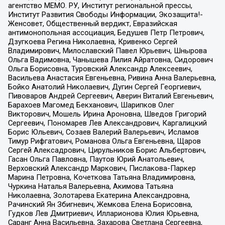
агентство МЕМО. РУ, Институт региональной прессы,
Институт Развития Свободы Информации, Экозащита!-
Женсовет, Общественный вердикт, Евразийская
антимонопольная ассоциация, Бедушев Петр Петрович,
Дзугкоева Регина Николаевна, Кривенко Сергей
Владимирович, Милославский Павел Юрьевич, Шнырова
Ольга Вадимовна, Чанышева Лилия Айратовна, Сидорович
Ольга Борисовна, Туровский Александр Алексеевич,
Васильева Анастасия Евгеньевна, Ривина Анна Валерьевна,
Бойко Анатолий Николаевич, Дугин Сергей Георгиевич,
Пивоваров Андрей Сергеевич, Аверин Виталий Евгеньевич,
Барахоев Магомед Бекханович, Шарипков Олег
Викторович, Мошель Ирина Ароновна, Шведов Григорий
Сергеевич, Пономарев Лев Александрович, Каргалицкий
Борис Юльевич, Созаев Валерий Валерьевич, Исламов
Тимур Рифгатович, Романова Ольга Евгеньевна, Щаров
Сергей Алексадрович, Цирульников Борис Альбертович,
Гасан Ольга Павловна, Паутов Юрий Анатольевич,
Верховский Александр Маркович, Пислакова-Паркер
Марина Петровна, Кочеткова Татьяна Владимировна,
Чуркина Наталья Валерьевна, Акимова Татьяна
Николаевна, Золотарева Екатерина Александровна,
Рачинский Ян Збигневич, Жемкова Елена Борисовна,
Гудков Лев Дмитриевич, Илларионова Юлия Юрьевна,
Саранг Анна Васильевна, Захарова Светлана Сергеевна,