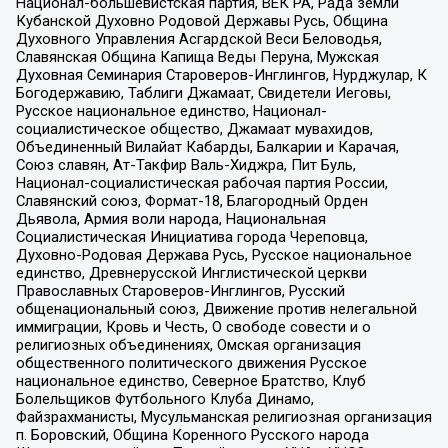
Национал-большевистская партия, ВЕК РА, Рада земли
Кубанской Духовно Родовой Державы Русь, Община
Духовного Управления Асгардской Веси Беловодья,
Славянская Община Капища Веды Перуна, Мужская
Духовная Семинария Староверов-Инглингов, Нурджулар, К
Богодержавию, Таблиги Джамаат, Свидетели Иеговы,
Русское национальное единство, Национал-
социалистическое общество, Джамаат мувахидов,
Объединенный Вилайат Кабарды, Балкарии и Карачая,
Союз славян, Ат-Такфир Валь-Хиджра, Пит Буль,
Национал-социалистическая рабочая партия России,
Славянский союз, Формат-18, Благородный Орден
Дьявола, Армия воли народа, Национальная
Социалистическая Инициатива города Череповца,
Духовно-Родовая Держава Русь, Русское национальное
единство, Древнерусской Инглистической церкви
Православных Староверов-Инглингов, Русский
общенациональный союз, Движение против нелегальной
иммиграции, Кровь и Честь, О свободе совести и о
религиозных объединениях, Омская организация
общественного политического движения Русское
национальное единство, Северное Братство, Клуб
Болельщиков Футбольного Клуба Динамо,
Файзрахманисты, Мусульманская религиозная организация
п. Боровский, Община Коренного Русского народа