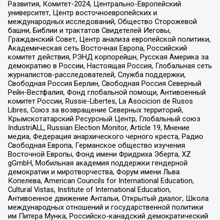
Развития, Комитет-2024, Центрально-Европейский
университет, Центр восточноевропейских и
международных исследований, Общество Сторожевой
башни, Библии и трактатов Свидетелей Иеговы,
Гражданский Совет, Центр анализа европейской политики,
Академическая сеть Восточная Европа, Российский
комитет действия, РЭНД корпорейшн, Русская Америка за
демократию в России, Настоящая Россия, Глобальная сеть
журналистов-расследователей, Служба поддержки,
Свободная Россия Берлин, Свободная Россия Северный
Рейн-Вестфалия, Фонд глобальной помощи, Антивоенный
комитет России, Russie-Libertes, La Asocicion de Rusos
Libres, Союз за возвращение Северных территорий,
Крымскотатарский Ресурсный Центр, Глобальный союз
IndustriALL, Russian Election Monitor, Article 19, Мнение
медиа, Федерация анархического черного креста, Радио
Свободная Европа, Германское общество изучения
Восточной Европы, Фонд имени Фридриха Эберта, XZ
gGmbH, Мобильная академия поддержки гендерной
демократии и миротворчества, Форум имени Льва
Копелева, American Councils for International Education,
Cultural Vistas, Institute of International Education,
Антивоенное движение Антальи, Открытый диалог, Школа
международных отношений и государственной политики
им Питера Мунка, Российско-канадский демократический