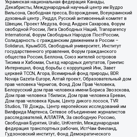
Украинская национальная федерация Канады,
Декабристы, Международный научный центр им Вудро
Вильсона, Свободная пресса, Возрождение, Всеукраинский
духовный центр , Риддл, Русский антивоенный комитет в
Швеции, Проект Медуза, Фонд Андрея Сахарова, Форум
свободной России, Лига Свободных Наций, Transparеncy
International, Форум Свободных Народов ПостРоссии,
Солидарность с гражданским движением в России –
Solidarus, КрымSOS, Свободный университет, Институт
государственного управления, Форум гражданского
общества Россия, Беллона, Союз жителей островов
Тисима и Хабомаи, Съезд народных депутатов, Гринпис
Интернешнл, Фонд борьбы с коррупцией Инк, Завет
церквей TCCN, Агора, Всемирный фонд природы, BDR
Novaja Gazeta-Europe, Алтай проект, Образовательный дом
прав человека Чернигов, Фонд Дом Прав Человека,
Белорусский дом прав человека имени Бориса Звозскова,
Дом прав человека Тбилиси, Дом прав человека Ереван,
Дом прав человека Крым, Центр дикого лосося, TVR
Studios, ТВ Дождь, Центр европейских исследований им
Вилфрида Мартенса, Сетевое объединение журналистов
расследователей, АЛЛАТРА, За свободную Россию,
Свободная Бурятия, Uralic, UnKremlin, Международная
федерация транспортных рабочих, ИстЧам Финланд,
Гудзоновский институт, Фонд Демократического