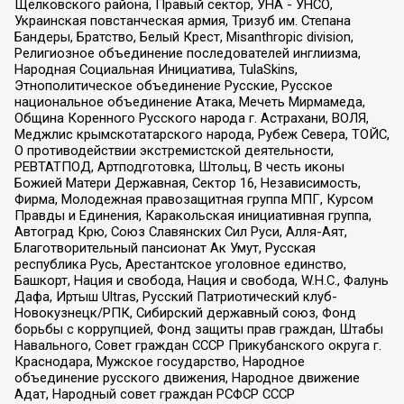
Щелковского района, Правый сектор, УНА - УНСО,
Украинская повстанческая армия, Тризуб им. Степана
Бандеры, Братство, Белый Крест, Misanthropic division,
Религиозное объединение последователей инглиизма,
Народная Социальная Инициатива, TulaSkins,
Этнополитическое объединение Русские, Русское
национальное объединение Атака, Мечеть Мирмамеда,
Община Коренного Русского народа г. Астрахани, ВОЛЯ,
Меджлис крымскотатарского народа, Рубеж Севера, ТОЙС,
О противодействии экстремистской деятельности,
РЕВТАТПОД, Артподготовка, Штольц, В честь иконы
Божией Матери Державная, Сектор 16, Независимость,
Фирма, Молодежная правозащитная группа МПГ, Курсом
Правды и Единения, Каракольская инициативная группа,
Автоград Крю, Союз Славянских Сил Руси, Алля-Аят,
Благотворительный пансионат Ак Умут, Русская
республика Русь, Арестантское уголовное единство,
Башкорт, Нация и свобода, Нация и свобода, W.H.С., Фалунь
Дафа, Иртыш Ultras, Русский Патриотический клуб-
Новокузнецк/РПК, Сибирский державный союз, Фонд
борьбы с коррупцией, Фонд защиты прав граждан, Штабы
Навального, Совет граждан СССР Прикубанского округа г.
Краснодара, Мужское государство, Народное
объединение русского движения, Народное движение
Адат, Народный совет граждан РСФСР СССР