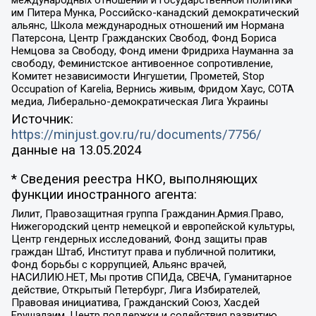
им Питера Мунка, Российско-канадский демократический
альянс, Школа международных отношений им Нормана
Патерсона, Центр Гражданских Свобод, Фонд Бориса
Немцова за Свободу, Фонд имени Фридриха Науманна за
свободу, Феминистское антивоенное сопротивление,
Комитет независимости Ингушетии, Прометей, Stop
Occupation of Karelia, Вернись живым, Фридом Хаус, СОТА
медиа, Либерально-демократическая Лига Украины
Источник:
https://minjust.gov.ru/ru/documents/7756/
данные на
13.05.2024
* Сведения реестра НКО, выполняющих
функции иностранного агента:
Лилит, Правозащитная группа Гражданин.Армия.Право,
Нижегородский центр немецкой и европейской культуры,
Центр гендерных исследований, Фонд защиты прав
граждан Штаб, Институт права и публичной политики,
Фонд борьбы с коррупцией, Альянс врачей,
НАСИЛИЮ.НЕТ, Мы против СПИДа, СВЕЧА, Гуманитарное
действие, Открытый Петербург, Лига Избирателей,
Правовая инициатива, Гражданский Союз, Хасдей
Ерушалаим, Центр поддержки и содействия развитию