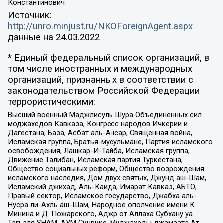
Константинович
Источник:
http://unro.minjust.ru/NKOForeignAgent.aspx
данные на
24.03.2022
* Единый федеральный список организаций, в
том числе иностранных и международных
организаций, признанных в соответствии с
законодательством Российской Федерации
террористическими:
Высший военный Маджлисуль Шура Объединенных сил
моджахедов Кавказа, Конгресс народов Ичкерии и
Дагестана, База, Асбат аль-Ансар, Священная война,
Исламская группа, Братья-мусульмане, Партия исламского
освобождения, Лашкар-И-Тайба, Исламская группа,
Движение Талибан, Исламская партия Туркестана,
Общество социальных реформ, Общество возрождения
исламского наследия, Дом двух святых, Джунд аш-Шам,
Исламский джихад, Аль-Каида, Имарат Кавказ, АБТО,
Правый сектор, Исламское государство, Джабха аль-
Нусра ли-Ахль аш-Шам, Народное ополчение имени К.
Минина и Д. Пожарского, Аджр от Аллаха Субхану уа
Тагьаля SHAM, АУМ Синрике, Муджахеды джамаата Ат-