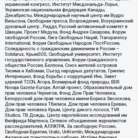
украинский конгресс, Институт Макдональда-Лорье,
Украинская национальная федерация Канады,
Декабристы, Международный научный центр им Вудро
Вильсона, Свободная пресса, Возрождение, Всеукраинский
духовный центр , Риддл, Русский антивоенный комитет в
Швеции, Проект Медуза, Фонд Андрея Сахарова, Форум
свободной России, Лига Свободных Наций, Transparеncy
International, Форум Свободных Народов ПостРоссии,
Солидарность с гражданским движением в России –
Solidarus, КрымSOS, Свободный университет, Институт
государственного управления, Форум гражданского
общества Россия, Беллона, Союз жителей островов
Тисима и Хабомаи, Съезд народных депутатов, Гринпис
Интернешнл, Фонд борьбы с коррупцией Инк, Завет
церквей TCCN, Агора, Всемирный фонд природы, BDR
Novaja Gazeta-Europe, Алтай проект, Образовательный дом
прав человека Чернигов, Фонд Дом Прав Человека,
Белорусский дом прав человека имени Бориса Звозскова,
Дом прав человека Тбилиси, Дом прав человека Ереван,
Дом прав человека Крым, Центр дикого лосося, TVR
Studios, ТВ Дождь, Центр европейских исследований им
Вилфрида Мартенса, Сетевое объединение журналистов
расследователей, АЛЛАТРА, За свободную Россию,
Свободная Бурятия, Uralic, UnKremlin, Международная
федерация транспортных рабочих, ИстЧам Финланд,