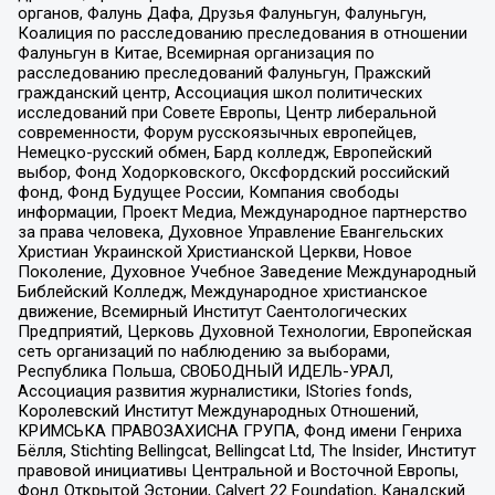
органов, Фалунь Дафа, Друзья Фалуньгун, Фалуньгун,
Коалиция по расследованию преследования в отношении
Фалуньгун в Китае, Всемирная организация по
расследованию преследований Фалуньгун, Пражский
гражданский центр, Ассоциация школ политических
исследований при Совете Европы, Центр либеральной
современности, Форум русскоязычных европейцев,
Немецко-русский обмен, Бард колледж, Европейский
выбор, Фонд Ходорковского, Оксфордский российский
фонд, Фонд Будущее России, Компания свободы
информации, Проект Медиа, Международное партнерство
за права человека, Духовное Управление Евангельских
Христиан Украинской Христианской Церкви, Новое
Поколение, Духовное Учебное Заведение Международный
Библейский Колледж, Международное христианское
движение, Всемирный Институт Саентологических
Предприятий, Церковь Духовной Технологии, Европейская
сеть организаций по наблюдению за выборами,
Республика Польша, СВОБОДНЫЙ ИДЕЛЬ-УРАЛ,
Ассоциация развития журналистики, IStories fonds,
Королевский Институт Международных Отношений,
КРИМСЬКА ПРАВОЗАХИСНА ГРУПА, Фонд имени Генриха
Бёлля, Stichting Bellingcat, Bellingcat Ltd, The Insider, Институт
правовой инициативы Центральной и Восточной Европы,
Фонд Открытой Эстонии, Calvert 22 Foundation, Канадский