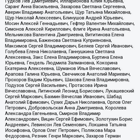
Гудков Лев Дмитриевич, Илларионова Юлия Юрьевна,
Саранг Анна Васильевна, Захарова Светлана Сергеевна,
Аверин Владимир Анатольевич, Щур Татьяна Михайловна,
Щур Николай Алексеевич, Блинушов Андрей Юрьевич,
Мосин Алексей Геннадьевич, Гефтер Валентин Михайлович,
Симонов Алексей Кириллович, Флиге Ирина Анатольевна,
Мельникова Валентина Дмитриевна, Вититинова Елена
Владимировна, Баженова Светлана Куприяновна,
Максимов Сергей Владимирович, Беляев Сергей Иванович,
Голубева Елена Николаевна, Ганнушкина Светлана
Алексеевна, Закс Елена Владимировна, Буртина Елена
Юрьевна, Гендель Людмила Залмановна, Кокорина
Екатерина Алексеевна, Шуманов Илья Вячеславович,
Арапова Галина Юрьевна, Свечников Анатолий Мариевич,
Прохоров Вадим Юрьевич, Шахова Елена Владимировна,
Подузов Сергей Васильевич, Протасова Ирина
Вячеславовна, Литинский Леонид Борисович, Лукашевский
Сергей Маркович, Бахмин Вячеслав Иванович, Шабад
Анатолий Ефимович, Сухих Дарья Николаевна, Орлов Олег
Петрович, Добровольская Анна Дмитриевна, Королева
Александра Евгеньевна, Смирнов Владимир
Александрович, Вицин Сергей Ефимович, Золотухин Борис
Андреевич, Левинсон Лев Семенович, Локшина Татьяна
Иосифовна, Орлов Олег Петрович, Полякова Мара
Федоровна, Резник Генри Маркович, Захаров Герман