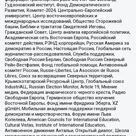
Гудзоновский институт, Фонд Демократического
Развития, Комитет-2024, Центрально-Европейский
университет, Центр восточноевропейских и
международных исследований, Общество Сторожевой
башни, Библии и трактатов Свидетелей Иеговы,
Гражданский Совет, Центр анализа европейской политики,
Академическая сеть Восточная Европа, Российский
комитет действия, РЭНД корпорейшн, Русская Америка за
демократию в России, Настоящая Россия, Глобальная сеть
журналистов-расследователей, Служба поддержки,
Свободная Россия Берлин, Свободная Россия Северный
Рейн-Вестфалия, Фонд глобальной помощи, Антивоенный
комитет России, Russie-Libertes, La Asocicion de Rusos
Libres, Союз за возвращение Северных территорий,
Крымскотатарский Ресурсный Центр, Глобальный союз
IndustriALL, Russian Election Monitor, Article 19, Мнение
медиа, Федерация анархического черного креста, Радио
Свободная Европа, Германское общество изучения
Восточной Европы, Фонд имени Фридриха Эберта, XZ
gGmbH, Мобильная академия поддержки гендерной
демократии и миротворчества, Форум имени Льва
Копелева, American Councils for International Education,
Cultural Vistas, Institute of International Education,
Антивоенное движение Антальи, Открытый диалог, Школа
международных отношений и государственной политики