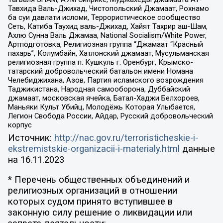
Тавхида Валь-Джихад, Чистопольский Джамаат, Рохнамо
ба суи давлати исломи, Террористическое сообщество
Сеть, Катиба Таухид валь-Джихад, Хайят Тахрир аш-Шам,
Ахлю Сунна Валь Джамаа, National Socialism/White Power,
Артподготовка, Религиозная группа “Джамаат “Красный
пахарь”, Колумбайн, Хатлонский джамаат, Мусульманская
религиозная группа п. Кушкуль г. Оренбург, Крымско-
татарский добровольческий батальон имени Номана
Челебиджихана, Азов, Партия исламского возрождения
Таджикистана, Народная самооборона, Дуббайский
джамаат, московская ячейка, Батал-Хаджи Белхороев,
Маньяки Культ Убийц, Молодёжь Которая Улыбается,
Легион Свобода России, Айдар, Русский добровольческий
корпус
Источник:
http://nac.gov.ru/terroristicheskie-i-
ekstremistskie-organizacii-i-materialy.html
данные
на
16.11.2023
* Перечень общественных объединений и
религиозных организаций в отношении
которых судом принято вступившее в
законную силу решение о ликвидации или