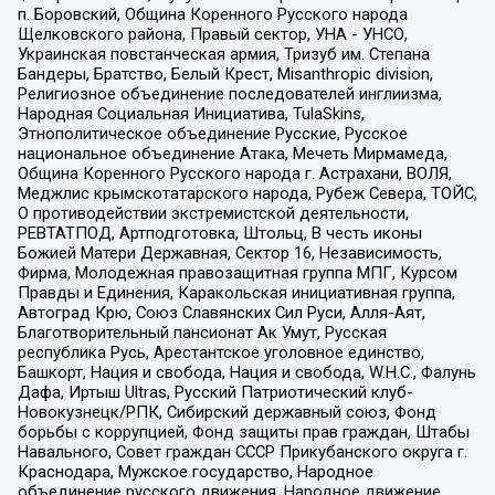
п. Боровский, Община Коренного Русского народа
Щелковского района, Правый сектор, УНА - УНСО,
Украинская повстанческая армия, Тризуб им. Степана
Бандеры, Братство, Белый Крест, Misanthropic division,
Религиозное объединение последователей инглиизма,
Народная Социальная Инициатива, TulaSkins,
Этнополитическое объединение Русские, Русское
национальное объединение Атака, Мечеть Мирмамеда,
Община Коренного Русского народа г. Астрахани, ВОЛЯ,
Меджлис крымскотатарского народа, Рубеж Севера, ТОЙС,
О противодействии экстремистской деятельности,
РЕВТАТПОД, Артподготовка, Штольц, В честь иконы
Божией Матери Державная, Сектор 16, Независимость,
Фирма, Молодежная правозащитная группа МПГ, Курсом
Правды и Единения, Каракольская инициативная группа,
Автоград Крю, Союз Славянских Сил Руси, Алля-Аят,
Благотворительный пансионат Ак Умут, Русская
республика Русь, Арестантское уголовное единство,
Башкорт, Нация и свобода, Нация и свобода, W.H.С., Фалунь
Дафа, Иртыш Ultras, Русский Патриотический клуб-
Новокузнецк/РПК, Сибирский державный союз, Фонд
борьбы с коррупцией, Фонд защиты прав граждан, Штабы
Навального, Совет граждан СССР Прикубанского округа г.
Краснодара, Мужское государство, Народное
объединение русского движения, Народное движение