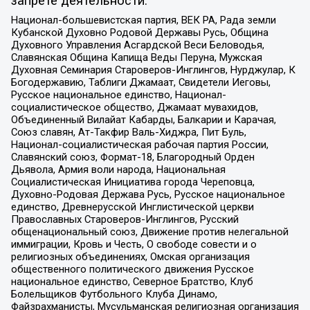
запрете деятельности:
Национал-большевистская партия, ВЕК РА, Рада земли
Кубанской Духовно Родовой Державы Русь, Община
Духовного Управления Асгардской Веси Беловодья,
Славянская Община Капища Веды Перуна, Мужская
Духовная Семинария Староверов-Инглингов, Нурджулар, К
Богодержавию, Таблиги Джамаат, Свидетели Иеговы,
Русское национальное единство, Национал-
социалистическое общество, Джамаат мувахидов,
Объединенный Вилайат Кабарды, Балкарии и Карачая,
Союз славян, Ат-Такфир Валь-Хиджра, Пит Буль,
Национал-социалистическая рабочая партия России,
Славянский союз, Формат-18, Благородный Орден
Дьявола, Армия воли народа, Национальная
Социалистическая Инициатива города Череповца,
Духовно-Родовая Держава Русь, Русское национальное
единство, Древнерусской Инглистической церкви
Православных Староверов-Инглингов, Русский
общенациональный союз, Движение против нелегальной
иммиграции, Кровь и Честь, О свободе совести и о
религиозных объединениях, Омская организация
общественного политического движения Русское
национальное единство, Северное Братство, Клуб
Болельщиков Футбольного Клуба Динамо,
Файзрахманисты, Мусульманская религиозная организация