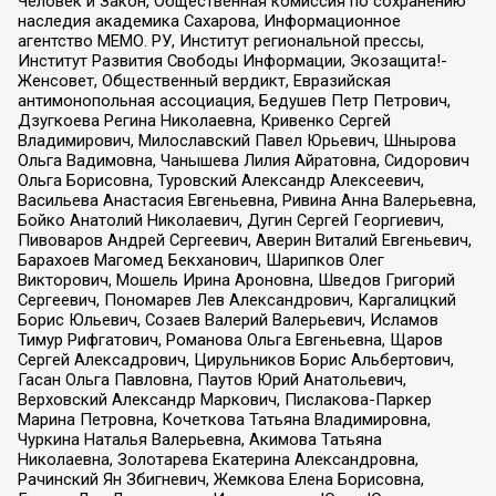
Человек и Закон, Общественная комиссия по сохранению
наследия академика Сахарова, Информационное
агентство МЕМО. РУ, Институт региональной прессы,
Институт Развития Свободы Информации, Экозащита!-
Женсовет, Общественный вердикт, Евразийская
антимонопольная ассоциация, Бедушев Петр Петрович,
Дзугкоева Регина Николаевна, Кривенко Сергей
Владимирович, Милославский Павел Юрьевич, Шнырова
Ольга Вадимовна, Чанышева Лилия Айратовна, Сидорович
Ольга Борисовна, Туровский Александр Алексеевич,
Васильева Анастасия Евгеньевна, Ривина Анна Валерьевна,
Бойко Анатолий Николаевич, Дугин Сергей Георгиевич,
Пивоваров Андрей Сергеевич, Аверин Виталий Евгеньевич,
Барахоев Магомед Бекханович, Шарипков Олег
Викторович, Мошель Ирина Ароновна, Шведов Григорий
Сергеевич, Пономарев Лев Александрович, Каргалицкий
Борис Юльевич, Созаев Валерий Валерьевич, Исламов
Тимур Рифгатович, Романова Ольга Евгеньевна, Щаров
Сергей Алексадрович, Цирульников Борис Альбертович,
Гасан Ольга Павловна, Паутов Юрий Анатольевич,
Верховский Александр Маркович, Пислакова-Паркер
Марина Петровна, Кочеткова Татьяна Владимировна,
Чуркина Наталья Валерьевна, Акимова Татьяна
Николаевна, Золотарева Екатерина Александровна,
Рачинский Ян Збигневич, Жемкова Елена Борисовна,