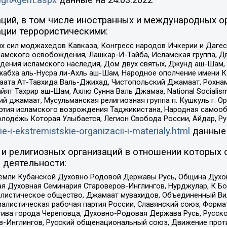
ций, в том числе иностранных и международных ор
ции террористическими:
ил моджахедов Кавказа, Конгресс народов Ичкерии и Дагеста
ламского освобождения, Лашкар-И-Тайба, Исламская группа, Дв
ения исламского наследия, Дом двух святых, Джунд аш-Шам, 
жабха аль-Нусра ли-Ахль аш-Шам, Народное ополчение имени К.
ата Ат-Тавхида Валь-Джихад, Чистопольский Джамаат, Рохнам
ят Тахрир аш-Шам, Ахлю Сунна Валь Джамаа, National Socialism
ий джамаат, Мусульманская религиозная группа п. Кушкуль г. 
ртия исламского возрождения Таджикистана, Народная самооб
олодёжь Которая Улыбается, Легион Свобода России, Айдар, Р
ie-i-ekstremistskie-organizacii-i-materialy.html
данные
и религиозных организаций в отношении которых 
 деятельности:
земли Кубанской Духовно Родовой Державы Русь, Община Духо
 Духовная Семинария Староверов-Инглингов, Нурджулар, К Бо
листическое общество, Джамаат мувахидов, Объединенный Вил
иалистическая рабочая партия России, Славянский союз, Форма
ива города Череповца, Духовно-Родовая Держава Русь, Русск
-Инглингов, Русский общенациональный союз, Движение против