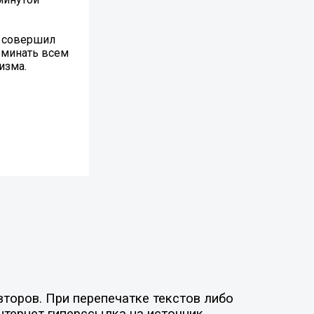
о совершил
оминать всем
изма.
торов. При перепечатке текстов либо
нтернет гиперссылка на источник