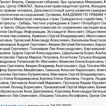
а, Проект Апрель, Самарская губерния, Эра здоровья, Мемориал
ера, Центр СИБАЛЬТ, Уральская правозащитная группа, Женщины
по правам человека, Дальневосточный центр развития гражданс
ологических исследований, Сутяжник, АКАДЕМИЯ ПО ПРАВАМ Ч
е Совета Министров северных стран, Гражданское содействие,
я прессы - Сибирь, Частное учреждение в Санкт-Петербурге С
 и Закон, Общественная комиссия по сохранению наследия ак
звития Свободы Информации, Экозащита!-Женсовет, Общественн
Регина Николаевна, Кривенко Сергей Владимирович, Милославс
совна, Туровский Александр Алексеевич, Васильева Анастасия
Пивоваров Андрей Сергеевич, Аверин Виталий Евгеньевич, Бара
горий Сергеевич, Пономарев Лев Александрович, Каргалицкий 
ньевна, Щаров Сергей Алексадрович, Цирульников Борис Альбер
ислакова-Паркер Марина Петровна, Кочеткова Татьяна Владими
сандровна, Рачинский Ян Збигневич, Жемкова Елена Борисовна,
лана Сергеевна, Аверин Владимир Анатольевич, Щур Татьяна М
фтер Валентин Михайлович, Симонов Алексей Кириллович, Флиг
женова Светлана Куприяновна, Максимов Сергей Владимирович, 
кс Елена Владимировна, Буртина Елена Юрьевна, Гендель Людм
евна, Свечников Анатолий Мариевич, Прохоров Вадим Юрьевич
инский Леонид Борисович, Лукашевский Сергей Маркович, Бахм
Добровольская Анна Дмитриевна, Королева Александра Евгенье
евинсон Лев Семенович, Локшина Татьяна Иосифовна, Орлов Ол
ignAgent.aspx
данные на
24.03.2022