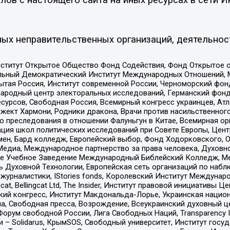
ых неправительственных организаций, деятельнос
ститут Открытое Общество Фонд Содействия, Фонд Открытое 
альный Демократический Институт Международных Отношений,
тая Россия, Институт современной России, Черноморский фонд
родный центр электоральных исследований, Германский фонд
рсов, Свободная Россия, Всемирный конгресс украинцев, Атла
ект Хармони, Родники дракона, Врачи против насильственного
ию преследования в отношении Фалуньгун в Китае, Всемирная о
ация школ политических исследований при Совете Европы, Цен
мен, Бард колледж, Европейский выбор, Фонд Ходорковского,
едиа, Международное партнерство за права человека, Духовно
ое Учебное Заведение Международный Библейский Колледж, М
ь Духовной Технологии, Европейская сеть организаций по наб
урналистики, IStories fonds, Королевский Институт Между
gcat, Bellingcat Ltd, The Insider, Институт правовой инициатив
инский конгресс, Институт Макдональда-Лорье, Украинская нац
, Свободная пресса, Возрождение, Всеукраинский духовный цен
орум свободной России, Лига Свободных Наций, Transparеncy I
– Solidarus, КрымSOS, Свободный университет, Институт госу