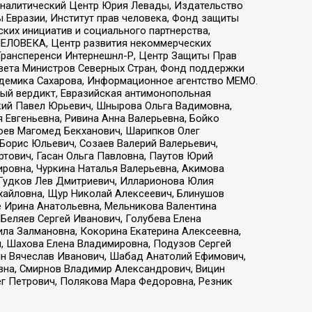
, Аналитический Центр Юрия Левады, Издательство
 Евразии, Институт прав человека, Фонд защиты
ких инициатив и социального партнерства,
ЕЛОВЕКА, Центр развития некоммерческих
 Трансперенси Интернешнл-Р, Центр Защиты Прав
овета Министров Северных Стран, Фонд поддержки
адемика Сахарова, Информационное агентство МЕМО.
ый вердикт, Евразийская антимонопольная
кий Павел Юрьевич, Шнырова Ольга Вадимовна,
 Евгеньевна, Ривина Анна Валерьевна, Бойко
хоев Магомед Бекханович, Шарипков Олег
Борис Юльевич, Созаев Валерий Валерьевич,
тович, Гасан Ольга Павловна, Паутов Юрий
ровна, Чуркина Наталья Валерьевна, Акимова
 Гудков Лев Дмитриевич, Илларионова Юлия
ихайловна, Щур Николай Алексеевич, Блинушов
е Ирина Анатольевна, Мельникова Валентина
Беляев Сергей Иванович, Голубева Елена
ила Залмановна, Кокорина Екатерина Алексеевна,
, Шахова Елена Владимировна, Подузов Сергей
ин Вячеслав Иванович, Шабад Анатолий Ефимович,
вна, Смирнов Владимир Александрович, Вицин
ег Петрович, Полякова Мара Федоровна, Резник