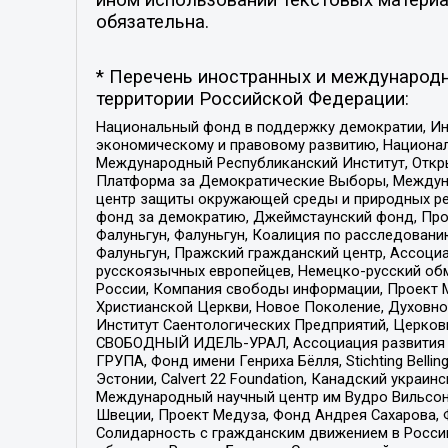
обязательна.
* Перечень иностранных и международн
территории Российской Федерации:
Национальный фонд в поддержку демократии, Ин
экономическому и правовому развитию, Национ
Международный Республиканский Институт, Откры
Платформа за Демократические Выборы, Междуна
центр защиты окружающей среды и природных ресу
фонд за демократию, Джеймстаунский фонд, Прож
Фалуньгун, Фалуньгун, Коалиция по расследован
Фалуньгун, Пражский гражданский центр, Ассоци
русскоязычных европейцев, Немецко-русский об
России, Компания свободы информации, Проект М
Христианской Церкви, Новое Поколение, Духовн
Институт Саентологических Предприятий, Церков
СВОБОДНЫЙ ИДЕЛЬ-УРАЛ, Ассоциация развития ж
ГРУПА, Фонд имени Генриха Бёлля, Stichting Bellin
Эстонии, Calvert 22 Foundation, Канадский укра
Международный научный центр им Вудро Вильсона
Швеции, Проект Медуза, Фонд Андрея Сахарова, Ф
Солидарность с гражданским движением в России 