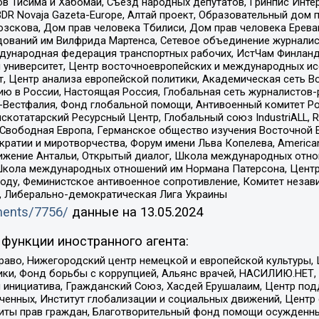
в Тисима и Хабомаи, Съезд народных депутатов, Гринпис Инте
DR Novaja Gazeta-Europe, Алтай проект, Образовательный дом 
зскова, Дом прав человека Тбилиси, Дом прав человека Ерева
едований им Вилфрида Мартенса, Сетевое объединение журнали
Международная федерация транспортных рабочих, ИстЧам Финлан
й университет, Центр восточноевропейских и международных и
, Центр анализа европейской политики, Академическая сеть Во
ю в России, Настоящая Россия, Глобальная сеть журналистов
естфалия, Фонд глобальной помощи, Антивоенный комитет России,
татарский Ресурсный Центр, Глобальный союз IndustriALL, Russi
 Свободная Европа, Германское общество изучения Восточной 
и и миротворчества, Форум имени Льва Копелева, American Counci
ое движение Антальи, Открытый диалог, Школа международных отн
Школа международных отношений им Нормана Патерсона, Центр
ду, Феминистское антивоенное сопротивление, Комитет независ
а, Либерально-демократическая Лига Украины
uments/7756/
данные на
13.05.2024
функции иностранного агента:
раво, Нижегородский центр немецкой и европейской культуры,
тики, Фонд борьбы с коррупцией, Альянс врачей, НАСИЛИЮ.НЕТ,
я инициатива, Гражданский Союз, Хасдей Ерушалаим, Центр по
юченных, Институт глобализации и социальных движений, Цент
ты прав граждан, Благотворительный фонд помощи осужденным