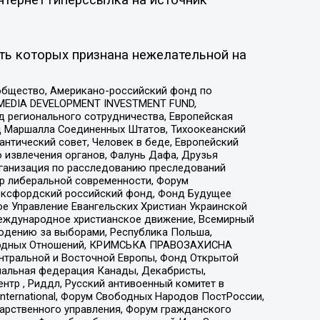
ть которых признана нежелательной на
общество, Американо-российский фонд по
 MEDIA DEVELOPMENT INVESTMENT FUND,
 регионального сотрудничества, Европейская
 Маршалла Соединенных Штатов, Тихоокеанский
нтический совет, Человек в беде, Европейский
 извлечения органов, Фалунь Дафа, Друзья
рганизация по расследованию преследований
тр либеральной современности, Форум
 Оксфордский российский фонд, Фонд Будущее
е Управление Евангельских Христиан Украинской
еждународное христианское движение, Всемирный
людению за выборами, Республика Польша,
народных Отношений, КРИМСЬКА ПРАВОЗАХИСНА
ы Центральной и Восточной Европы, Фонд Открытой
иональная федерация Канады, Декабристы,
тр , Риддл, Русский антивоенный комитет в
nternational, Форум Свободных Народов ПостРоссии,
дарственного управления, Форум гражданского