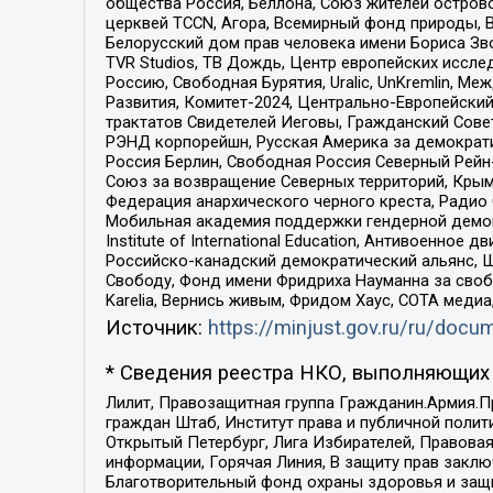
общества Россия, Беллона, Союз жителей острово
церквей TCCN, Агора, Всемирный фонд природы, B
Белорусский дом прав человека имени Бориса Зво
TVR Studios, ТВ Дождь, Центр европейских иссл
Россию, Свободная Бурятия, Uralic, UnKremlin, 
Развития, Комитет-2024, Центрально-Европейски
трактатов Свидетелей Иеговы, Гражданский Совет
РЭНД корпорейшн, Русская Америка за демократи
Россия Берлин, Свободная Россия Северный Рейн-В
Союз за возвращение Северных территорий, Крымско
Федерация анархического черного креста, Радио
Мобильная академия поддержки гендерной демократи
Institute of International Education, Антивоенн
Российско-канадский демократический альянс, 
Свободу, Фонд имени Фридриха Науманна за свобо
Karelia, Вернись живым, Фридом Хаус, СОТА меди
Источник:
https://minjust.gov.ru/ru/doc
* Сведения реестра НКО, выполняющих 
Лилит, Правозащитная группа Гражданин.Армия.П
граждан Штаб, Институт права и публичной поли
Открытый Петербург, Лига Избирателей, Правова
информации, Горячая Линия, В защиту прав закл
Благотворительный фонд охраны здоровья и защи