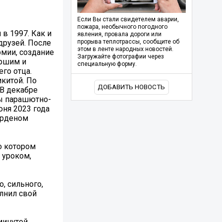
Если Вы стали свидетелем аварии,
пожара, необычного погодного
в 1997. Как и
явления, провала дороги или
друзей. После
прорыва теплотрассы, сообщите об
этом в ленте народных новостей.
рмии, создание
Загружайте фотографии через
аршим и
специальную форму.
го отца.
китой. По
ДОБАВИТЬ НОВОСТЬ
 В декабре
ты парашютно-
юня 2023 года
Орденом
о котором
 уроком,
, сильного,
лнил свой
минутой