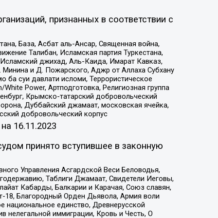
ганизаций, признанных в соответствии с
на, База, Асбат аль-Ансар, Священная война,
ижение Талибан, Исламская партия Туркестана,
Исламский джихад, Аль-Каида, Имарат Кавказ,
 Минина и Д. Пожарского, Аджр от Аллаха Субхану
о ба суи давлати исломи, Террористическое
/White Power, Артподготовка, Религиозная группа
Оренбург, Крымско-татарский добровольческий
орона, Дуббайский джамаат, московская ячейка,
усский добровольческий корпус
 на
16.11.2023
судом принято вступившее в законную
вного Управления Асгардской Веси Беловодья,
годержавию, Таблиги Джамаат, Свидетели Иеговы,
айат Кабарды, Балкарии и Карачая, Союз славян,
т-18, Благородный Орден Дьявола, Армия воли
ое национальное единство, Древнерусской
 нелегальной иммиграции, Кровь и Честь, О