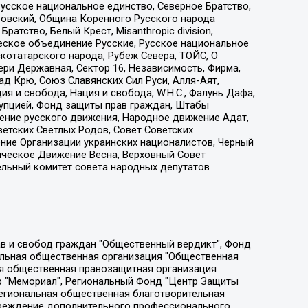
усское национальное единство, Северное Братство,
ровский, Община Коренного Русского народа
атство, Белый Крест, Misanthropic division,
еское объединение Русские, Русское национальное
котатарского народа, Рубеж Севера, ТОЙС, О
ри Державная, Сектор 16, Независимость, Фирма,
д Крю, Союз Славянских Сил Руси, Алля-Аят,
я и свобода, Нация и свобода, W.H.С., Фалунь Дафа,
рупцией, Фонд защиты прав граждан, Штабы
ение русского движения, Народное движение Адат,
етских Светлых Родов, Совет Советских
ение Организации украинских националистов, Черный
ическое Движение Весна, Верховный Совет
ельный комитет совета народных депутатов
ции социально-правовых программ "Лилит", Дальневосточное общественное движение "Маяк", Санкт-Петербургская ЛГБТ-инициативная группа "Выход", Инициативная группа ЛГБТ+ "Реверс", Алексеев Андрей Викторович, Бекбулатова Таисия Львовна, Беляев Иван Михайлович, Владыкина Елена Сергеевна, Гельман Марат Александрович, Никульшина Вероника Юрьевна, Толоконникова Надежда Андреевна, Шендерович Виктор Анатольевич, Общество с ограниченной ответственностью "Данное сообщение", Общество с ограниченной ответственностью Издательский дом "Новая глава", Айнбиндер Александра Александровна, Московский комьюнити-центр для ЛГБТ+инициатив, Благотворительный фонд развития филантропии, Deutsche Welle (Германия, Kurt-Schumacher-Strasse 3, 53113 Bonn), Борзунова Мария Михайловна, Воробьев Виктор Викторович, Голубева Анна Львовна, Константинова Алла Михайловна, Малкова Ирина Владимировна, Мурадов Мурад Абдулгалимович, Осетинская Елизавета Николаевна, Понасенков Евгений Николаевич, Ганапольский Матвей Юрьевич, Киселев Евгений Алексеевич, Борухович Ирина Григорьевна, Дремин Иван Тимофеевич, Дубровский Дмитрий Викторович, Красноярская региональная общественная организация поддержки и развития альтернативных образовательных технологий и межкультурных коммуникаций "ИНТЕРРА", Маяковская Екатерина Алексеевна, Фейгин Марк Захарович, Филимонов Андрей Викторович, Дзугкоева Регина Николаевна, Доброхотов Роман Александрович, Дудь Юрий Александрович, Елкин Сергей Владимирович, Кругликов Кирилл Игоревич, Сабунаева Мария Леонидовна, Семенов Алексей Владимирович, Шаинян Карен Багратович, Шульман Екатерина Михайловна, Асафьев Артур Валерьевич, Вахштайн Виктор Семенович, Венедиктов Алексей Алексеевич, Лушникова Екатерина Евгеньевна, Волков Леонид Михайлович, Невзоров Александр Глебович, Пархоменко Сергей Борисович, Сироткин Ярослав Николаевич, Кара-Мурза Владимир Владимирович, Баранова Наталья Владимировна, Гозман Леонид Яковлевич, Кагарлицкий Борис Юльевич, Климарев Михаил Валерьевич, Милов Владимир Станиславович, Автономная некоммерческая организация Краснодарский центр современного искусства "Типография", Моргенштерн Алишер Тагирович, Соболь Любовь Эдуардовна, Общество с ограниченной ответственностью "ЛИЗА НОРМ", Каспаров Гарри Кимович, Ходорковский Михаил Борисович, Общество с ограниченной ответственностью "Апрельские тезисы", Данилович Ирина Брониславовна, Кашин Олег Владимирович, Петров Николай Владимирович, Пивоваров Алексей Владимирович, Соколов Михаил Владимирович, Цветкова Юлия Владимировна, Чичваркин Евгений Александрович, Комитет против пыток/Команда против пыток, Общество с ограниченной ответственностью "Первый научный", Общество с ограниченной ответственностью "Вертолет и ко", Белоцерковская Вероника Борисовна, Кац Максим Евгеньевич, Лазарева Татьяна Юрьевна, Шаведдинов Руслан Табризович, Яшин Илья Валерьевич, Общество с ограниченной ответственностью "Иноагент ААВ", Алешковский Дмитрий Петрович, Альбац Евгения Марковна, Быков Дмитрий Львович, Галямина Юлия Евгеньевна, Лойко Сергей Леонидович, Мартынов Кирилл Константинович, Медведев Сергей Александрович, Крашенинников Федор Геннадиевич, Гордеева Катерина Вл