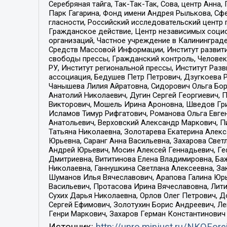
Серебряная тайга, Так-Так-Так, Сова, центр Анн
Парк Гагарина, Фонд имени Андрея Рылькова, Сф
гласности, Российский исследовательский центр 
Гражданское действие, Центр независимых соци
организаций, Частное учреждение в Калининград
Средств Массовой Информации, Институт развити
свободы прессы, Гражданский контроль, Человек
РУ, Институт региональной прессы, Институт Ра
ассоциация, Бедушев Петр Петрович, Дзугкоева 
Чанышева Лилия Айратовна, Сидорович Ольга Бори
Анатолий Николаевич, Дугин Сергей Георгиевич, 
Викторович, Мошель Ирина Ароновна, Шведов Гри
Исламов Тимур Рифгатович, Романова Ольга Евге
Анатольевич, Верховский Александр Маркович, П
Татьяна Николаевна, Золотарева Екатерина Алек
Юрьевна, Саранг Анна Васильевна, Захарова Свет
Андрей Юрьевич, Мосин Алексей Геннадьевич, Ге
Дмитриевна, Вититинова Елена Владимировна, Ба
Николаевна, Ганнушкина Светлана Алексеевна, За
Шуманов Илья Вячеславович, Арапова Галина Юрь
Васильевич, Протасова Ирина Вячеславовна, Лит
Сухих Дарья Николаевна, Орлов Олег Петрович, 
Сергей Ефимович, Золотухин Борис Андреевич, Л
Генри Маркович, Захаров Герман Константинович
Источник:
http://unro.minjust.ru/NKOFore