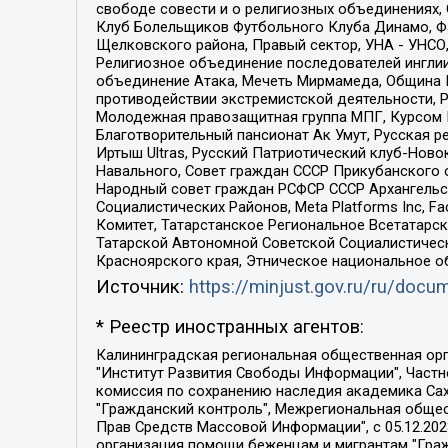
свободе совести и о религиозных объединениях,
Клуб Болельщиков Футбольного Клуба Динамо, Фа
Щелковского района, Правый сектор, УНА - УНСО, У
Религиозное объединение последователей инглии
объединение Атака, Мечеть Мирмамеда, Община К
противодействии экстремистской деятельности, 
Молодежная правозащитная группа МПГ, Курсом П
Благотворительный пансионат Ак Умут, Русская ре
Иртыш Ultras, Русский Патриотический клуб-Нов
Навального, Совет граждан СССР Прикубанского 
Народный совет граждан РСФСР СССР Архангельск
Социалистических Районов, Meta Platforms Inc, 
Комитет, Татарстанское Региональное Всетатар
Татарской Автономной Советской Социалистическ
Красноярского края, Этническое национальное о
Источник:
https://minjust.gov.ru/ru/doc
* Реестр иностранных агентов:
Калининградская региональная общественная организация "Экозащита!-Женсовет", Фонд содействия защите прав и свобод граждан "Общественный вердикт", Фонд "Институт Развития Свободы Информации", Частное учреждение "Информационное агентство МЕМО. РУ", Региональная общественная организация "Общественная комиссия по сохранению наследия академика Сахарова", Фонд поддержки свободы прессы, Санкт-Петербургская общественная правозащитная организация "Гражданский контроль", Межрегиональная общественная организация "Информационно-просветительский центр "Мемориал", Региональный Фонд "Центр Защиты Прав Средств Массовой Информации", с 05.12.2023 Фонд "Центр Защиты Прав Средств массовой информации", Региональная общественная благотворительная организация помощи беженцам и мигрантам "Гражданское содействие", Негосударственное образовательное учреждение дополнительного профессионального образования (повышение квалификации) специалистов "АКАДЕМИЯ ПО ПРАВАМ ЧЕЛОВЕКА", Свердловская региональная общественная организация "Сутяжник", Автономная некоммерческая организация "Центр независимых социологических исследований", Союз общественных объединений "Российский исследовательский центр по правам человека", Региональное общественное учреждение научно-информационный центр "МЕМОРИАЛ", Некоммерческая организация "Фонд защиты гласности", Автономная некоммерческая организация "Институт прав человека", Городская общественная организация "Екатеринбургское общество "МЕМОРИАЛ", Городская общественная организация "Рязанское историко-просветительское и правозащитное общество "Мемориал" (Рязанский Мемориал), Челябинский региональный орган общественной самодеятельности – женское общественное объединение "Женщины Евразии", Челябинский региональный орган общественной самодеятельности "Уральская правозащитная группа", Фонд содействия защите здоровья и социальной справедливости имени Андрея Рылькова, Автономная Некоммерческая Организация "Аналитический Центр Юрия Левады", Автономная некоммерческая организация социальной поддержки населения "Проект Апрель", Региональная общественная организация помощи женщинам и детям, находящимся в кризисной ситуации "Информационно-методический центр "Анна", Фонд содействия развитию массовых коммуникаций и правовому просвещению "Так-так-Так", Фонд содействия устойчивому развитию "Серебряная тайга", Свердловский региональный общественный фонд социальных проектов "Новое время", "Idel.Реалии", Кавказ.Реалии, Крым.Реалии, Телеканал Настоящее Время, Татаро-башкирская служба Радио Свобода (Azatliq Radiosi), Радио Свободная Европа/Радио Свобода (PCE/PC), "Сибирь.Реалии", "Фактограф", Благотворительный фонд помощи осужденным и их семьям, Автономная некоммерческая организация "Институт глобализации и социальных движений", Фонд "В защиту прав заключенных", Частное учреждение "Центр поддержки и содействия развитию средств массовой информации", Пензенский региональный общественный благотворительный фонд "Гражданский союз", "Север.Реалии", Некоммерческая организация Фонд "Правовая инициатива", 