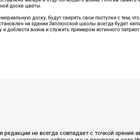
ной доске цветы.
емориальную доску, будут сверять свои поступки с тем, чт
 установлен на здании Заплюсской школы всегда будет нап
 и доблести воина и служить примером истинного патриот
редакции не всегда совпадает с точкой зрения ав
ов с настоящего сайта на иных ресурсах в сети И