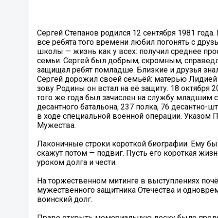
Сергей Степанов родился 12 сентября 1981 года.
все ребята того времени любил погонять с дру
школы — жизнь как у всех: получил среднее про
семьи. Сергей был добрым, скромным, справед
защищал ребят помладше. Близкие и друзья знал
Сергей дорожил своей семьёй: матерью Лидией
зову Родины он встал на её защиту. 18 октября 
того же года был зачислен на службу младшим
десантного батальона, 237 полка, 76 десантно-ш
в ходе специальной военной операции. Указом
Мужества.
Лаконичные строки короткой биографии. Ему было
скажут потом — подвиг. Пусть его короткая жиз
уроком долга и чести.
На торжественном митинге в выступлениях почёт
мужественного защитника Отечества и одноврем
воинский долг.
Право открыть мемориальную доску было предос