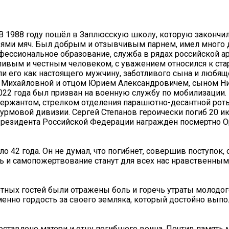
 В 1988 году пошёл в Заплюсскую школу, которую закончил 
зьями мяч. Был добрым и отзывчивым парнем, имел много 
фессиональное образование, служба в рядах российской а
ливым и честным человеком, с уважением относился к ст
и его как настоящего мужчину, заботливого сына и любяще
 Михайловной и отцом Юрием Александровичем, сыном Ни
2022 года был призван на военную службу по мобилизации.
 сержантом, стрелком отделения парашютно-десантной ро
турмовой дивизии. Сергей Степанов героически погиб 20 и
 Президента Российской Федерации награждён посмертно 
 42 года. Он не думал, что погибнет, совершив поступок, 
нь и самопожертвование станут для всех нас нравственным
ных гостей были отражены боль и горечь утраты молодого
енно гордость за своего земляка, который достойно выпо
тавлено матери и отцу погибшего воина. Почтив память 