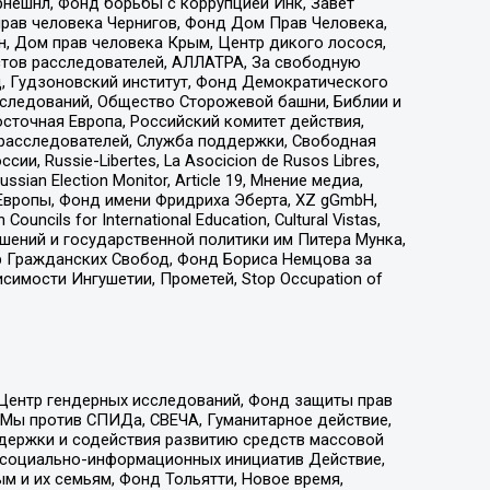
рнешнл, Фонд борьбы с коррупцией Инк, Завет
прав человека Чернигов, Фонд Дом Прав Человека,
н, Дом прав человека Крым, Центр дикого лосося,
стов расследователей, АЛЛАТРА, За свободную
д, Гудзоновский институт, Фонд Демократического
сследований, Общество Сторожевой башни, Библии и
сточная Европа, Российский комитет действия,
-расследователей, Служба поддержки, Свободная
 Russie-Libertes, La Asocicion de Rusos Libres,
an Election Monitor, Article 19, Мнение медиа,
Европы, Фонд имени Фридриха Эберта, XZ gGmbH,
ls for International Education, Cultural Vistas,
ошений и государственной политики им Питера Мунка,
 Гражданских Свобод, Фонд Бориса Немцова за
имости Ингушетии, Прометей, Stop Occupation of
 Центр гендерных исследований, Фонд защиты прав
 Мы против СПИДа, СВЕЧА, Гуманитарное действие,
ддержки и содействия развитию средств массовой
р социально-информационных инициатив Действие,
 и их семьям, Фонд Тольятти, Новое время,