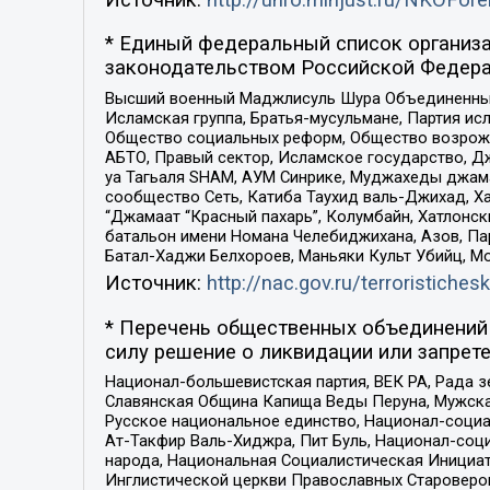
* Единый федеральный список организа
законодательством Российской Федера
Высший военный Маджлисуль Шура Объединенных с
Исламская группа, Братья-мусульмане, Партия ис
Общество социальных реформ, Общество возрожд
АБТО, Правый сектор, Исламское государство, Д
уа Тагьаля SHAM, АУМ Синрике, Муджахеды джама
сообщество Сеть, Катиба Таухид валь-Джихад, Хай
“Джамаат “Красный пахарь”, Колумбайн, Хатлонск
батальон имени Номана Челебиджихана, Азов, Па
Батал-Хаджи Белхороев, Маньяки Культ Убийц, М
Источник:
http://nac.gov.ru/terroristichesk
* Перечень общественных объединений 
силу решение о ликвидации или запрете
Национал-большевистская партия, ВЕК РА, Рада 
Славянская Община Капища Веды Перуна, Мужская
Русское национальное единство, Национал-социа
Ат-Такфир Валь-Хиджра, Пит Буль, Национал-соц
народа, Национальная Социалистическая Инициат
Инглистической церкви Православных Староверов