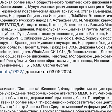
 Омская организация общественного политического движения Р
йзрахманисты, Мусульманская религиозная организация п. Бо
краинская повстанческая армия, Тризуб им. Степана Бандеры, Бр
зма, Народная Социальная Инициатива, TulaSkins, Этнополитич
оренного Русского народа г. Астрахани, ВОЛЯ, Меджлис крымс
РЕВТАТПОД, Артподготовка, Штольц, В честь иконы Божией Мате
равды и Единения, Каракольская инициативная группа, Автогра
спублика Русь, Арестантское уголовное единство, Башкорт, Наци
окузнецк/РПК, Сибирский державный союз, Фонд борьбы с кор
округа г. Краснодара, Мужское государство, Народное объедин
ой области, Проект Штурм, Граждане СССР, Держава Союз Сов
Facebook, Instagram, WhatsApp, СИЧ-С14, Добровольческое Движ
ское общественное движение, Невоград, Молодежное Демократ
ой Республики, Конгресс ойрат-калмыцкого народа, Исполнит
бъединение, ЛГБТ, Я.МЫ Сергей Фургал
uments/7822/
данные на
03.05.2024
Общество с ограниченной ответственностью "Радио Свободная Европа/Радио Свобода", Чешское информационное агентство "MEDIUM-ORIENT", Красноярская региональная общественная организация "Мы против СПИДа", Камалягин Денис Николаевич, Маркелов Сергей Евгеньевич, Пономарев Лев Александрович, Савицкая Людмила Алексеевна, Автономная некоммерческая организация "Центр по работе с проблемой насилия "НАСИЛИЮ.НЕТ", Межрегиональный профессиональный союз работников здравоохранения "Альянс врачей", Юридическое лицо, зарегистрированное в Латвийской Республике, SIA "Medusa Project" (регистрационный номер 40103797863, дата регистрации 10.06.2014), Некоммерческая организация "Фонд по борьбе с коррупцией", Автономная некоммерческая организация "Институт права и публичной политики", Баданин Роман Сергеевич, Гликин Максим Александрович, Железнова Мария Михайловна, Лукьянова Юлия Сергеевна, Маетная Елизавета Витальевна, Маняхин Петр Борисович, Чуракова Ольга Владимировна, Ярош Юлия Петровна, Юридическое лицо "The Insider SIA", зарегистрированное в Риге, Латвийская Республика (дата регистрации 26.06.2015), являющееся администратором доменного имени интернет-издания "The Insider SIA", https://theins.ru, Постернак Алексей Евгеньевич, Рубин Михаил Аркадьевич, Анин Роман Александрович, Юридическое лицо Istories fonds, зарегистрированное в Латвийской Республике (регистрационный номер 50008295751, дата регистрации 24.02.2020), Великовский Дмитрий Александрович, Долинина Ирина Николаевна, Мароховская Алеся Алексеевна, Шлейнов Роман Юрьевич, Шмагун Олеся Валентиновна, Общество с ограниченной ответственностью "Альтаир 2021", Общество с ограниченной ответственностью "Вега 2021", Общество с ограниченной ответственностью "Главный редактор 2021", Общество с ограниченной ответственностью "Ромашки монолит", Важенков Артем Валерьевич, Ивановская областная общественная организация "Центр гендерных исследований", Гурман Юрий Альбертович, Медиапроект "ОВД-Инфо", Егоров Владимир Владимирович, Жилинский Владимир Александрович, Общество с ограниченной ответственностью "ЗП", Иванова София Юрьевна, Карезина Инна Павловна, Кильтау Екатерина Викторовна, Петров Алексей Викторович, Пискунов Сергей Евгеньевич, Смирнов Сергей Сергеевич, Тихонов Михаил Сергеевич, Общество с ограниченной ответственностью "ЖУРНАЛИСТ-ИНОСТРАННЫЙ АГЕНТ", Арапова Галина Юрьевна, Вольтская Татьяна Анатольевна, Американская компания "Mason G.E.S. Anonymous Foundation" (США), являющаяся владельцем интернет-издания https://mnews.world/, Компания "Stichting Bellingcat", зарегистрированная в Нидерландах (дата регистрации 11.07.2018), Захаров Андрей Вячеславович, Клепиковская Екатерина Дмитриевна, Общество с ограниченной ответственностью "МЕМО", Перл Роман Александрович, Симонов Евгений Алексеевич, Соловьева Елена Анатольевна, Сотников Даниил Владимирович, Сурначева Елизавета Дмитриевна, Автономная некоммерческая организация по защите прав человека и информированию населения "Якутия – Наше Мнение", Общество с ограниченной ответственностью "Москоу диджитал медиа", с 26.01.2023 Общество с ограниченной ответственностью "Чайка Белые сады", Ветошкина Валерия Валерьевна, Заговора Максим Александрович, Межрегиональное общественное движение "Российская ЛГБТ - сеть", Оленичев Максим Владимирович, Павлов Иван Юрьевич, Скворцова Елена Сергеевна, Общество с ограниченной ответственностью "Как бы инагент", Кочетков Игорь Викторович, Общество с ограниченной ответственностью "Честные выборы", Еланчик Олег Александрович, Общество с ограниченной ответственностью "Нобелевский призыв", Гималова Регина Эмилевна, Григорьев Андрей Валерьевич, Григорьева Алина Александровна, Ассоциация по содействию защите прав призывников, альтернативнослужащих и военнослужащих "Правозащитная группа "Гражданин.Армия.Право", Хисамова Регина Фаритовна, Автономная некоммерческая организация по реализа