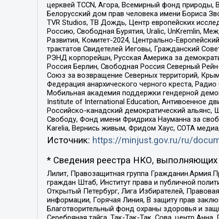
церквей TCCN, Агора, Всемирный фонд природы, B
Белорусский дом прав человека имени Бориса Зво
TVR Studios, ТВ Дождь, Центр европейских иссл
Россию, Свободная Бурятия, Uralic, UnKremlin, 
Развития, Комитет-2024, Центрально-Европейски
трактатов Свидетелей Иеговы, Гражданский Совет
РЭНД корпорейшн, Русская Америка за демократи
Россия Берлин, Свободная Россия Северный Рейн-В
Союз за возвращение Северных территорий, Крымско
Федерация анархического черного креста, Радио
Мобильная академия поддержки гендерной демократи
Institute of International Education, Антивоенн
Российско-канадский демократический альянс, 
Свободу, Фонд имени Фридриха Науманна за свобо
Karelia, Вернись живым, Фридом Хаус, СОТА меди
Источник:
https://minjust.gov.ru/ru/doc
* Сведения реестра НКО, выполняющих 
Лилит, Правозащитная группа Гражданин.Армия.П
граждан Штаб, Институт права и публичной поли
Открытый Петербург, Лига Избирателей, Правова
информации, Горячая Линия, В защиту прав закл
Благотворительный фонд охраны здоровья и защи
Серебряная тайга, Так-Так-Так, Сова, центр Анн