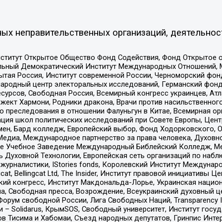
ых неправительственных организаций, деятельнос
ститут Открытое Общество Фонд Содействия, Фонд Открытое 
альный Демократический Институт Международных Отношений,
тая Россия, Институт современной России, Черноморский фонд
родный центр электоральных исследований, Германский фонд
рсов, Свободная Россия, Всемирный конгресс украинцев, Атла
ект Хармони, Родники дракона, Врачи против насильственного
ию преследования в отношении Фалуньгун в Китае, Всемирная о
ация школ политических исследований при Совете Европы, Цен
мен, Бард колледж, Европейский выбор, Фонд Ходорковского,
едиа, Международное партнерство за права человека, Духовно
ое Учебное Заведение Международный Библейский Колледж, М
ь Духовной Технологии, Европейская сеть организаций по наб
урналистики, IStories fonds, Королевский Институт Между
gcat, Bellingcat Ltd, The Insider, Институт правовой инициатив
инский конгресс, Институт Макдональда-Лорье, Украинская нац
, Свободная пресса, Возрождение, Всеукраинский духовный цен
орум свободной России, Лига Свободных Наций, Transparеncy I
– Solidarus, КрымSOS, Свободный университет, Институт госу
в Тисима и Хабомаи, Съезд народных депутатов, Гринпис Инте