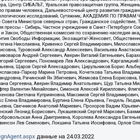
ера, Центр СИБАЛЬТ, Уральская правозащитная группа, Женщины
по правам человека, Дальневосточный центр развития гражданс
ологических исследований, Сутяжник, АКАДЕМИЯ ПО ПРАВАМ Ч
е Совета Министров северных стран, Гражданское содействие,
я прессы - Сибирь, Частное учреждение в Санкт-Петербурге С
 и Закон, Общественная комиссия по сохранению наследия ак
звития Свободы Информации, Экозащита!-Женсовет, Общественн
Регина Николаевна, Кривенко Сергей Владимирович, Милославс
совна, Туровский Александр Алексеевич, Васильева Анастасия
Пивоваров Андрей Сергеевич, Аверин Виталий Евгеньевич, Бара
горий Сергеевич, Пономарев Лев Александрович, Каргалицкий 
ньевна, Щаров Сергей Алексадрович, Цирульников Борис Альбер
ислакова-Паркер Марина Петровна, Кочеткова Татьяна Владими
сандровна, Рачинский Ян Збигневич, Жемкова Елена Борисовна,
лана Сергеевна, Аверин Владимир Анатольевич, Щур Татьяна М
фтер Валентин Михайлович, Симонов Алексей Кириллович, Флиг
женова Светлана Куприяновна, Максимов Сергей Владимирович, 
кс Елена Владимировна, Буртина Елена Юрьевна, Гендель Людм
евна, Свечников Анатолий Мариевич, Прохоров Вадим Юрьевич
инский Леонид Борисович, Лукашевский Сергей Маркович, Бахм
Добровольская Анна Дмитриевна, Королева Александра Евгенье
евинсон Лев Семенович, Локшина Татьяна Иосифовна, Орлов Ол
ignAgent.aspx
данные на
24.03.2022