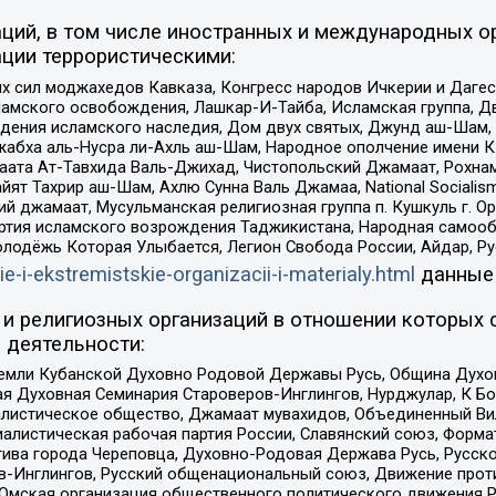
ций, в том числе иностранных и международных ор
ции террористическими:
ил моджахедов Кавказа, Конгресс народов Ичкерии и Дагеста
ламского освобождения, Лашкар-И-Тайба, Исламская группа, Дв
ения исламского наследия, Дом двух святых, Джунд аш-Шам, 
жабха аль-Нусра ли-Ахль аш-Шам, Народное ополчение имени К.
ата Ат-Тавхида Валь-Джихад, Чистопольский Джамаат, Рохнам
ят Тахрир аш-Шам, Ахлю Сунна Валь Джамаа, National Socialism
ий джамаат, Мусульманская религиозная группа п. Кушкуль г. 
ртия исламского возрождения Таджикистана, Народная самооб
олодёжь Которая Улыбается, Легион Свобода России, Айдар, Р
ie-i-ekstremistskie-organizacii-i-materialy.html
данные
и религиозных организаций в отношении которых 
 деятельности:
земли Кубанской Духовно Родовой Державы Русь, Община Духо
 Духовная Семинария Староверов-Инглингов, Нурджулар, К Бо
листическое общество, Джамаат мувахидов, Объединенный Вил
иалистическая рабочая партия России, Славянский союз, Форма
ива города Череповца, Духовно-Родовая Держава Русь, Русск
-Инглингов, Русский общенациональный союз, Движение против
 Омская организация общественного политического движения Р