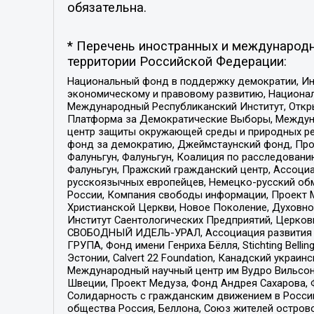
обязательна.
* Перечень иностранных и международн
территории Российской Федерации:
Национальный фонд в поддержку демократии, Ин
экономическому и правовому развитию, Национ
Международный Республиканский Институт, Откры
Платформа за Демократические Выборы, Междуна
центр защиты окружающей среды и природных ресу
фонд за демократию, Джеймстаунский фонд, Прож
Фалуньгун, Фалуньгун, Коалиция по расследован
Фалуньгун, Пражский гражданский центр, Ассоци
русскоязычных европейцев, Немецко-русский об
России, Компания свободы информации, Проект М
Христианской Церкви, Новое Поколение, Духовн
Институт Саентологических Предприятий, Церков
СВОБОДНЫЙ ИДЕЛЬ-УРАЛ, Ассоциация развития ж
ГРУПА, Фонд имени Генриха Бёлля, Stichting Bellin
Эстонии, Calvert 22 Foundation, Канадский укра
Международный научный центр им Вудро Вильсона
Швеции, Проект Медуза, Фонд Андрея Сахарова, Ф
Солидарность с гражданским движением в России 
общества Россия, Беллона, Союз жителей острово