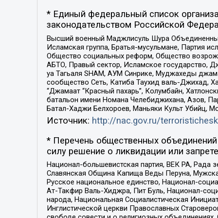
* Единый федеральный список организа
законодательством Российской Федера
Высший военный Маджлисуль Шура Объединенных с
Исламская группа, Братья-мусульмане, Партия ис
Общество социальных реформ, Общество возрожд
АБТО, Правый сектор, Исламское государство, Д
уа Тагьаля SHAM, АУМ Синрике, Муджахеды джама
сообщество Сеть, Катиба Таухид валь-Джихад, Хай
“Джамаат “Красный пахарь”, Колумбайн, Хатлонск
батальон имени Номана Челебиджихана, Азов, Па
Батал-Хаджи Белхороев, Маньяки Культ Убийц, М
Источник:
http://nac.gov.ru/terroristichesk
* Перечень общественных объединений 
силу решение о ликвидации или запрете
Национал-большевистская партия, ВЕК РА, Рада 
Славянская Община Капища Веды Перуна, Мужская
Русское национальное единство, Национал-социа
Ат-Такфир Валь-Хиджра, Пит Буль, Национал-соц
народа, Национальная Социалистическая Инициат
Инглистической церкви Православных Староверов
свободе совести и о религиозных объединениях,