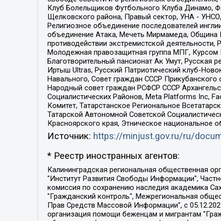
Клуб Болельщиков Футбольного Клуба Динамо, Фа
Щелковского района, Правый сектор, УНА - УНСО, У
Религиозное объединение последователей инглии
объединение Атака, Мечеть Мирмамеда, Община К
противодействии экстремистской деятельности, 
Молодежная правозащитная группа МПГ, Курсом П
Благотворительный пансионат Ак Умут, Русская ре
Иртыш Ultras, Русский Патриотический клуб-Нов
Навального, Совет граждан СССР Прикубанского 
Народный совет граждан РСФСР СССР Архангельск
Социалистических Районов, Meta Platforms Inc, 
Комитет, Татарстанское Региональное Всетатар
Татарской Автономной Советской Социалистическ
Красноярского края, Этническое национальное о
Источник:
https://minjust.gov.ru/ru/doc
* Реестр иностранных агентов:
Калининградская региональная общественная организация "Экозащита!-Женсовет", Фонд содействия защите прав и свобод граждан "Общественный вердикт", Фонд "Институт Развития Свободы Информации", Частное учреждение "Информационное агентство МЕМО. РУ", Региональная общественная организация "Общественная комиссия по сохранению наследия академика Сахарова", Фонд поддержки свободы прессы, Санкт-Петербургская общественная правозащитная организация "Гражданский контроль", Межрегиональная общественная организация "Информационно-просветительский центр "Мемориал", Региональный Фонд "Центр Защиты Прав Средств Массовой Информации", с 05.12.2023 Фонд "Центр Защиты Прав Средств массовой информации", Региональная общественная благотворительная организация помощи беженцам и мигрантам "Гражданское содействие", Негосударственное образовательное учреждение дополнительного профессионального образования (повышение квалификации) специалистов "АКАДЕМИЯ ПО ПРАВАМ ЧЕЛОВЕКА", Свердловская региональная общественная организация "Сутяжник", Автономная некоммерческая организация "Центр независимых социологических исследований", Союз общественных объединений "Российский исследовательский центр по правам человека", Региональное общественное учреждение научно-информационный центр "МЕМОРИАЛ", Некоммерческая организация "Фонд защиты гласности", Автономная некоммерческая организация "Институт прав человека", Городская общественная организация "Екатеринбургское общество "МЕМОРИАЛ", Городская общественная организация "Рязанское историко-просветительское и правозащитное общество "Мемориал" (Рязанский Мемориал), Челябинский региональный орган общественной самодеятельности – женское общественное объединение "Женщины Евразии", Челябинский региональный орган общественной самодеятельности "Уральская правозащитная группа", Фонд содействия защите здоровья и социальной справедливости имени Андрея Рылькова, Автономная Некоммерческая Организация "Аналитический Центр Юрия Левады", Автономная некоммерческая организация социальной поддержки населения "Проект Апрель", Региональная общественная организация помощи женщинам и детям, находящимся в кризисной ситуации "Информационно-методический центр "Анна", Фонд содействия развитию массовых коммуникаций и правовому просвещению "Так-так-Так", Фонд содействия устойчивому развитию "Серебряная тайга", Свердловский региональный общественный фонд социальных проектов "Новое время", "Idel.Реалии", Кавказ.Реалии, Крым.Реалии, Телеканал Настоящее Время, Татаро-башкирская служба Радио Свобода (Azatliq Radiosi), Радио Свободная Европа/Радио Свобода (PCE/PC), "Сибирь.Реалии", "Фактограф", Благотворительный фонд помощи осужденным и их семьям, Автономная некоммерческая организация "Институт глобализации и социальных движений", Фонд "В защиту прав заключенных", Частное учреждение "Центр поддержки и содействия развитию средств массовой информации", Пензенский региональный общественный благотворительный фонд "Гражданский союз", "Север.Реалии", Некоммерческая организация Фонд "Правовая инициатива", 