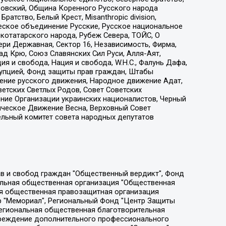
ровский, Община Коренного Русского народа
атство, Белый Крест, Misanthropic division,
еское объединение Русские, Русское национальное
котатарского народа, Рубеж Севера, ТОЙС, О
ри Державная, Сектор 16, Независимость, Фирма,
д Крю, Союз Славянских Сил Руси, Алля-Аят,
я и свобода, Нация и свобода, W.H.С., Фалунь Дафа,
рупцией, Фонд защиты прав граждан, Штабы
ение русского движения, Народное движение Адат,
етских Светлых Родов, Совет Советских
ение Организации украинских националистов, Черный
ическое Движение Весна, Верховный Совет
ельный комитет совета народных депутатов
ции социально-правовых программ "Лилит", Дальневосточное общественное движение "Маяк", Санкт-Петербургская ЛГБТ-инициативная группа "Выход", Инициативная группа ЛГБТ+ "Реверс", Алексеев Андрей Викторович, Бекбулатова Таисия Львовна, Беляев Иван Михайлович, Владыкина Елена Сергеевна, Гельман Марат Александрович, Никульшина Вероника Юрьевна, Толоконникова Надежда Андреевна, Шендерович Виктор Анатольевич, Общество с ограниченной ответственностью "Данное сообщение", Общество с ограниченной ответственностью Издательский дом "Новая глава", Айнбиндер Александра Александровна, Московский комьюнити-центр для ЛГБТ+инициатив, Благотворительный фонд развития филантропии, Deutsche Welle (Германия, Kurt-Schumacher-Strasse 3, 53113 Bonn), Борзунова Мария Михайловна, Воробьев Виктор Викторович, Голубева Анна Львовна, Константинова Алла Михайловна, Малкова Ирина Владимировна, Мурадов Мурад Абдулгалимович, Осетинская Елизавета Николаевна, Понасенков Евгений Николаевич, Ганапольский Матвей Юрьевич, Киселев Евгений Алексеевич, Борухович Ирина Григорьевна, Дремин Иван Тимофеевич, Дубровский Дмитрий Викторович, Красноярская региональная общественная организация поддержки и развития альтернативных образовательных технологий и межкультурных коммуникаций "ИНТЕРРА", Маяковская Екатерина Алексеевна, Фейгин Марк Захарович, Филимонов Андрей Викторович, Дзугкоева Регина Николаевна, Доброхотов Роман Александрович, Дудь Юрий Александрович, Елкин Сергей Владимирович, Кругликов Кирилл Игоревич, Сабунаева Мария Леонидовна, Семенов Алексей Владимирович, Шаинян Карен Багратович, Шульман Екатерина Михайловна, Асафьев Артур Валерьевич, Вахштайн Виктор Семенович, Венедиктов Алексей Алексеевич, Лушникова Екатерина Евгеньевна, Волков Леонид Михайлович, Невзоров Александр Глебович, Пархоменко Сергей Борисович, Сироткин Ярослав Николаевич, Кара-Мурза Владимир Владимирович, Баранова Наталья Владимировна, Гозман Леонид Яковлевич, Кагарлицкий Борис Юльевич, Климарев Михаил Валерьевич, Милов Владимир Станиславович, Автономная некоммерческая организация Краснодарский центр современного искусства "Типография", Моргенштерн Алишер Тагирович, Соболь Любовь Эдуардовна, Общество с ограниченной ответственностью "ЛИЗА НОРМ", Каспаров Гарри Кимович, Ходорковский Михаил Борисович, Общество с ограниченной ответственностью "Апрельские тезисы", Данилович Ирина Брониславовна, Кашин Олег Владимирович, Петров Николай Владимирович, Пивоваров Алексей Владимирович, Соколов Михаил Владимирович, Цветкова Юлия Владимировна, Чичваркин Евгений Александрович, Комитет против пыток/Команда против пыток, Общество с ограниченной ответственностью "Первый научный", Общество с ограниченной ответственностью "Вертолет и ко", Белоцерковская Вероника Борисовна, Кац Максим Евгеньевич, Лазарева Татьяна Юрьевна, Шаведдинов Руслан Табризович, Яшин Илья Валерьевич, Общество с ограниченной ответственностью "Иноагент ААВ", Алешковский Дмитрий Петрович, Альбац Евгения Марковна, Быков Дмитрий Львович, Галямина Юлия Евгеньевна, Лойко Сергей Леонидович, Мартынов Кирилл Константинович, Медведев Сергей Александрович, Крашенинников Федор Геннадиевич, Гордеева Катерина Вл