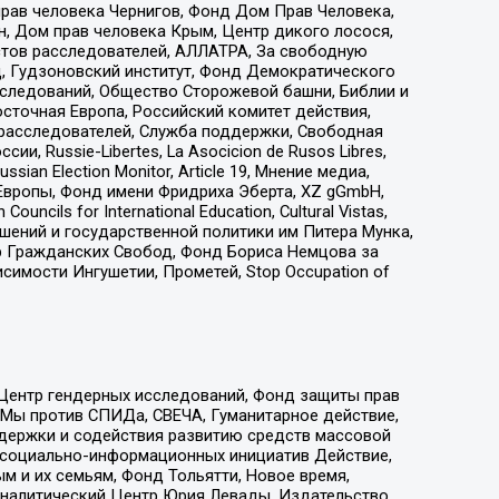
прав человека Чернигов, Фонд Дом Прав Человека,
н, Дом прав человека Крым, Центр дикого лосося,
стов расследователей, АЛЛАТРА, За свободную
д, Гудзоновский институт, Фонд Демократического
сследований, Общество Сторожевой башни, Библии и
сточная Европа, Российский комитет действия,
-расследователей, Служба поддержки, Свободная
 Russie-Libertes, La Asocicion de Rusos Libres,
an Election Monitor, Article 19, Мнение медиа,
Европы, Фонд имени Фридриха Эберта, XZ gGmbH,
ls for International Education, Cultural Vistas,
ошений и государственной политики им Питера Мунка,
 Гражданских Свобод, Фонд Бориса Немцова за
имости Ингушетии, Прометей, Stop Occupation of
 Центр гендерных исследований, Фонд защиты прав
 Мы против СПИДа, СВЕЧА, Гуманитарное действие,
ддержки и содействия развитию средств массовой
р социально-информационных инициатив Действие,
 и их семьям, Фонд Тольятти, Новое время,
, Аналитический Центр Юрия Левады, Издательство