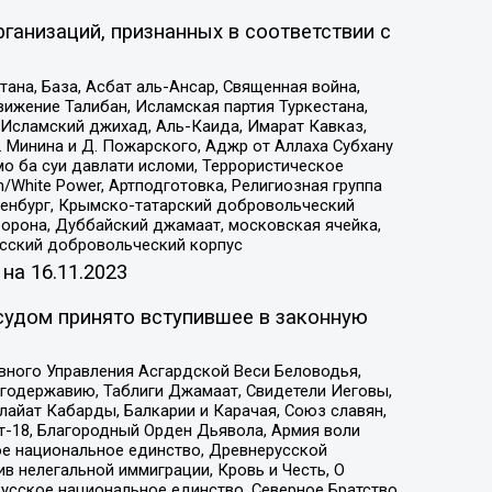
ганизаций, признанных в соответствии с
на, База, Асбат аль-Ансар, Священная война,
ижение Талибан, Исламская партия Туркестана,
Исламский джихад, Аль-Каида, Имарат Кавказ,
 Минина и Д. Пожарского, Аджр от Аллаха Субхану
о ба суи давлати исломи, Террористическое
/White Power, Артподготовка, Религиозная группа
Оренбург, Крымско-татарский добровольческий
орона, Дуббайский джамаат, московская ячейка,
усский добровольческий корпус
 на
16.11.2023
судом принято вступившее в законную
вного Управления Асгардской Веси Беловодья,
годержавию, Таблиги Джамаат, Свидетели Иеговы,
айат Кабарды, Балкарии и Карачая, Союз славян,
т-18, Благородный Орден Дьявола, Армия воли
ое национальное единство, Древнерусской
 нелегальной иммиграции, Кровь и Честь, О
усское национальное единство, Северное Братство,