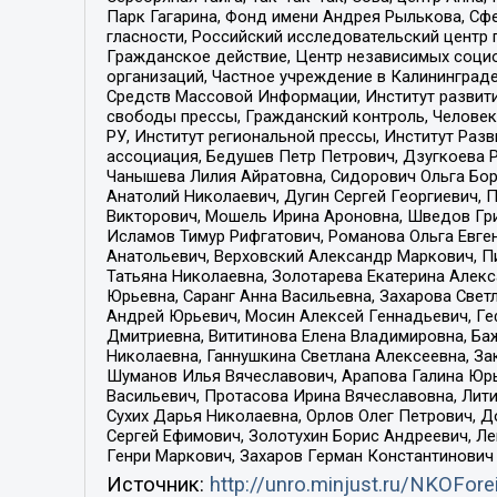
Парк Гагарина, Фонд имени Андрея Рылькова, Сф
гласности, Российский исследовательский центр 
Гражданское действие, Центр независимых соци
организаций, Частное учреждение в Калининград
Средств Массовой Информации, Институт развити
свободы прессы, Гражданский контроль, Человек
РУ, Институт региональной прессы, Институт Ра
ассоциация, Бедушев Петр Петрович, Дзугкоева 
Чанышева Лилия Айратовна, Сидорович Ольга Бори
Анатолий Николаевич, Дугин Сергей Георгиевич, 
Викторович, Мошель Ирина Ароновна, Шведов Гри
Исламов Тимур Рифгатович, Романова Ольга Евге
Анатольевич, Верховский Александр Маркович, П
Татьяна Николаевна, Золотарева Екатерина Алек
Юрьевна, Саранг Анна Васильевна, Захарова Свет
Андрей Юрьевич, Мосин Алексей Геннадьевич, Ге
Дмитриевна, Вититинова Елена Владимировна, Ба
Николаевна, Ганнушкина Светлана Алексеевна, За
Шуманов Илья Вячеславович, Арапова Галина Юрь
Васильевич, Протасова Ирина Вячеславовна, Лит
Сухих Дарья Николаевна, Орлов Олег Петрович, 
Сергей Ефимович, Золотухин Борис Андреевич, Л
Генри Маркович, Захаров Герман Константинович
Источник:
http://unro.minjust.ru/NKOFore