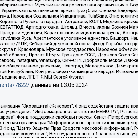
йзрахманисты, Мусульманская религиозная организация п. Бо
краинская повстанческая армия, Тризуб им. Степана Бандеры, Бр
зма, Народная Социальная Инициатива, TulaSkins, Этнополитич
оренного Русского народа г. Астрахани, ВОЛЯ, Меджлис крымс
РЕВТАТПОД, Артподготовка, Штольц, В честь иконы Божией Мате
равды и Единения, Каракольская инициативная группа, Автогра
спублика Русь, Арестантское уголовное единство, Башкорт, Наци
окузнецк/РПК, Сибирский державный союз, Фонд борьбы с кор
округа г. Краснодара, Мужское государство, Народное объедин
ой области, Проект Штурм, Граждане СССР, Держава Союз Сов
Facebook, Instagram, WhatsApp, СИЧ-С14, Добровольческое Движ
ское общественное движение, Невоград, Молодежное Демократ
ой Республики, Конгресс ойрат-калмыцкого народа, Исполнит
бъединение, ЛГБТ, Я.МЫ Сергей Фургал
uments/7822/
данные на
03.05.2024
Общество с ограниченной ответственностью "Радио Свободная Европа/Радио Свобода", Чешское информационное агентство "MEDIUM-ORIENT", Красноярская региональная общественная организация "Мы против СПИДа", Камалягин Денис Николаевич, Маркелов Сергей Евгеньевич, Пономарев Лев Александрович, Савицкая Людмила Алексеевна, Автономная некоммерческая организация "Центр по работе с проблемой насилия "НАСИЛИЮ.НЕТ", Межрегиональный профессиональный союз работников здравоохранения "Альянс врачей", Юридическое лицо, зарегистрированное в Латвийской Республике, SIA "Medusa Project" (регистрационный номер 40103797863, дата регистрации 10.06.2014), Некоммерческая организация "Фонд по борьбе с коррупцией", Автономная некоммерческая организация "Институт права и публичной политики", Баданин Роман Сергеевич, Гликин Максим Александрович, Железнова Мария Михайловна, Лукьянова Юлия Сергеевна, Маетная Елизавета Витальевна, Маняхин Петр Борисович, Чуракова Ольга Владимировна, Ярош Юлия Петровна, Юридическое лицо "The Insider SIA", зарегистрированное в Риге, Латвийская Республика (дата регистрации 26.06.2015), являющееся администратором доменного имени интернет-издания "The Insider SIA", https://theins.ru, Постернак Алексей Евгеньевич, Рубин Михаил Аркадьевич, Анин Роман Александрович, Юридическое лицо Istories fonds, зарегистрированное в Латвийской Республике (регистрационный номер 50008295751, дата регистрации 24.02.2020), Великовский Дмитрий Александрович, Долинина Ирина Николаевна, Мароховская Алеся Алексеевна, Шлейнов Роман Юрьевич, Шмагун Олеся Валентиновна, Общество с ограниченной ответственностью "Альтаир 2021", Общество с ограниченной ответственностью "Вега 2021", Общество с ограниченной ответственностью "Главный редактор 2021", Общество с ограниченной ответственностью "Ромашки монолит", Важенков Артем Валерьевич, Ивановская областная общественная организация "Центр гендерных исследований", Гурман Юрий Альбертович, Медиапроект "ОВД-Инфо", Егоров Владимир Владимирович, Жилинский Владимир Александрович, Общество с ограниченной ответственностью "ЗП", Иванова София Юрьевна, Карезина Инна Павловна, Кильтау Екатерина Викторовна, Петров Алексей Викторович, Пискунов Сергей Евгеньевич, Смирнов Сергей Сергеевич, Тихонов Михаил Сергеевич, Общество с ограниченной ответственностью "ЖУРНАЛИСТ-ИНОСТРАННЫЙ АГЕНТ", Арапова Галина Юрьевна, Вольтская Татьяна Анатольевна, Американская компания "Mason G.E.S. Anonymous Foundation" (США), являющаяся владельцем интернет-издания https://mnews.world/, Компания "Stichting Bellingcat", зарегистрированная в Нидерландах (дата регистрации 11.07.2018), Захаров Андрей Вячеславович, Клепиковская Екатерина Дмитриевна, Общество с ограниченной ответственностью "МЕМО", Перл Роман Александрович, Симонов Евгений Алексеевич, Соловьева Елена Анатольевна, Сотников Даниил Владимирович, Сурначева Елизавета Дмитриевна, Автономная некоммерческая организация по защите прав человека и информированию населения "Якутия – Наше Мнение", Общество с ограниченной ответственностью "Москоу диджитал медиа", с 26.01.2023 Общество с ограниченной ответственностью "Чайка Белые сады", Ветошкина Валерия Валерьевна, Заговора Максим Александрович, Межрегиональное общественное движение "Российская ЛГБТ - сеть", Оленичев Максим Владимирович, Павлов Иван Юрьевич, Скворцова Елена Сергеевна, Общество с ограниченной ответственностью "Как бы инагент", Кочетков Игорь Викторович, Общество с ограниченной ответственностью "Честные выборы", Еланчик Олег Александрович, Общество с ограниченной ответственностью "Нобелевский призыв", Гималова Регина Эмилевна, Григорьев Андрей Валерьевич, Григорьева Алина Александровна, Ассоциация по содействию защите прав призывников, альтернативнослужащих и военнослужащих "Правозащитная группа "Гражданин.Армия.Право", Хисамова Регина Фаритовна, Автономная некоммерческая организация по реализа