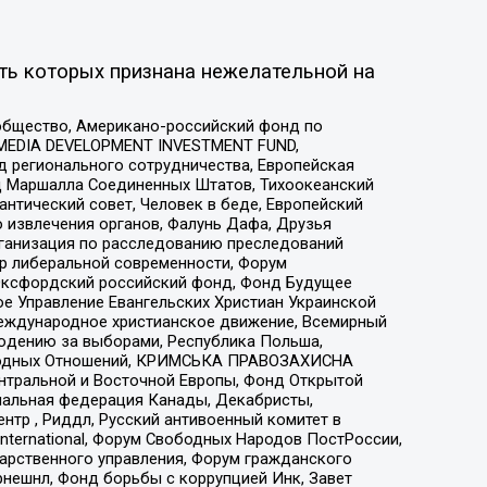
ть которых признана нежелательной на
общество, Американо-российский фонд по
 MEDIA DEVELOPMENT INVESTMENT FUND,
 регионального сотрудничества, Европейская
 Маршалла Соединенных Штатов, Тихоокеанский
нтический совет, Человек в беде, Европейский
 извлечения органов, Фалунь Дафа, Друзья
рганизация по расследованию преследований
тр либеральной современности, Форум
 Оксфордский российский фонд, Фонд Будущее
е Управление Евангельских Христиан Украинской
еждународное христианское движение, Всемирный
людению за выборами, Республика Польша,
народных Отношений, КРИМСЬКА ПРАВОЗАХИСНА
ы Центральной и Восточной Европы, Фонд Открытой
иональная федерация Канады, Декабристы,
тр , Риддл, Русский антивоенный комитет в
nternational, Форум Свободных Народов ПостРоссии,
дарственного управления, Форум гражданского
рнешнл, Фонд борьбы с коррупцией Инк, Завет