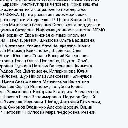
 Евразии, Институт прав человека, Фонд защиты
ких инициатив и социального партнерства,
ЕЛОВЕКА, Центр развития некоммерческих
 Трансперенси Интернешнл-Р, Центр Защиты Прав
овета Министров Северных Стран, Фонд поддержки
адемика Сахарова, Информационное агентство МЕМО.
ый вердикт, Евразийская антимонопольная
кий Павел Юрьевич, Шнырова Ольга Вадимовна,
 Евгеньевна, Ривина Анна Валерьевна, Бойко
хоев Магомед Бекханович, Шарипков Олег
Борис Юльевич, Созаев Валерий Валерьевич,
тович, Гасан Ольга Павловна, Паутов Юрий
ровна, Чуркина Наталья Валерьевна, Акимова
 Гудков Лев Дмитриевич, Илларионова Юлия
ихайловна, Щур Николай Алексеевич, Блинушов
е Ирина Анатольевна, Мельникова Валентина
Беляев Сергей Иванович, Голубева Елена
ила Залмановна, Кокорина Екатерина Алексеевна,
, Шахова Елена Владимировна, Подузов Сергей
ин Вячеслав Иванович, Шабад Анатолий Ефимович,
вна, Смирнов Владимир Александрович, Вицин
ег Петрович, Полякова Мара Федоровна, Резник