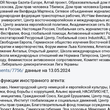
DR Novaja Gazeta-Europe, Алтай проект, Образовательный дом 
зскова, Дом прав человека Тбилиси, Дом прав человека Ерева
едований им Вилфрида Мартенса, Сетевое объединение журнали
Международная федерация транспортных рабочих, ИстЧам Финлан
й университет, Центр восточноевропейских и международных и
, Центр анализа европейской политики, Академическая сеть Во
ю в России, Настоящая Россия, Глобальная сеть журналистов
естфалия, Фонд глобальной помощи, Антивоенный комитет России,
татарский Ресурсный Центр, Глобальный союз IndustriALL, Russi
 Свободная Европа, Германское общество изучения Восточной 
и и миротворчества, Форум имени Льва Копелева, American Counci
ое движение Антальи, Открытый диалог, Школа международных отн
Школа международных отношений им Нормана Патерсона, Центр
ду, Феминистское антивоенное сопротивление, Комитет независ
а, Либерально-демократическая Лига Украины
uments/7756/
данные на
13.05.2024
функции иностранного агента:
раво, Нижегородский центр немецкой и европейской культуры,
тики, Фонд борьбы с коррупцией, Альянс врачей, НАСИЛИЮ.НЕТ,
я инициатива, Гражданский Союз, Хасдей Ерушалаим, Центр по
юченных, Институт глобализации и социальных движений, Цент
ты прав граждан, Благотворительный фонд помощи осужденным
а, Проект Апрель, Самарская губерния, Эра здоровья, Мемориал