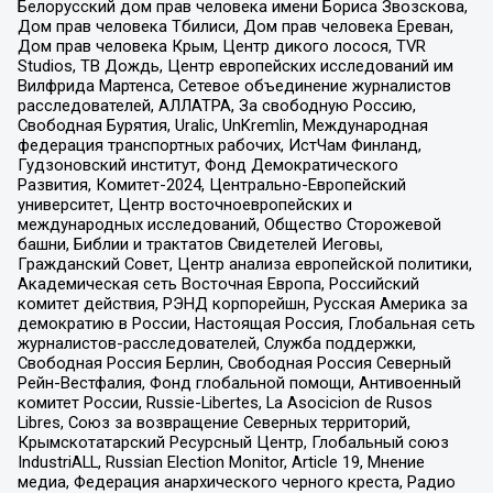
Белорусский дом прав человека имени Бориса Звозскова,
Дом прав человека Тбилиси, Дом прав человека Ереван,
Дом прав человека Крым, Центр дикого лосося, TVR
Studios, ТВ Дождь, Центр европейских исследований им
Вилфрида Мартенса, Сетевое объединение журналистов
расследователей, АЛЛАТРА, За свободную Россию,
Свободная Бурятия, Uralic, UnKremlin, Международная
федерация транспортных рабочих, ИстЧам Финланд,
Гудзоновский институт, Фонд Демократического
Развития, Комитет-2024, Центрально-Европейский
университет, Центр восточноевропейских и
международных исследований, Общество Сторожевой
башни, Библии и трактатов Свидетелей Иеговы,
Гражданский Совет, Центр анализа европейской политики,
Академическая сеть Восточная Европа, Российский
комитет действия, РЭНД корпорейшн, Русская Америка за
демократию в России, Настоящая Россия, Глобальная сеть
журналистов-расследователей, Служба поддержки,
Свободная Россия Берлин, Свободная Россия Северный
Рейн-Вестфалия, Фонд глобальной помощи, Антивоенный
комитет России, Russie-Libertes, La Asocicion de Rusos
Libres, Союз за возвращение Северных территорий,
Крымскотатарский Ресурсный Центр, Глобальный союз
IndustriALL, Russian Election Monitor, Article 19, Мнение
медиа, Федерация анархического черного креста, Радио