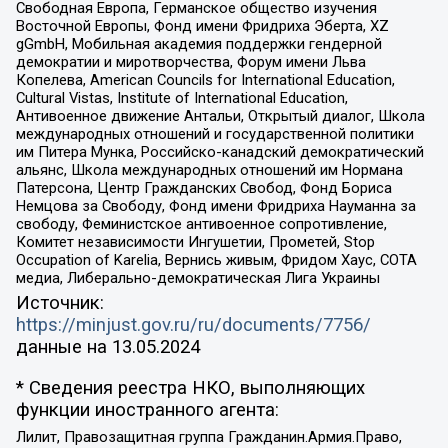
Свободная Европа, Германское общество изучения
Восточной Европы, Фонд имени Фридриха Эберта, XZ
gGmbH, Мобильная академия поддержки гендерной
демократии и миротворчества, Форум имени Льва
Копелева, American Councils for International Education,
Cultural Vistas, Institute of International Education,
Антивоенное движение Антальи, Открытый диалог, Школа
международных отношений и государственной политики
им Питера Мунка, Российско-канадский демократический
альянс, Школа международных отношений им Нормана
Патерсона, Центр Гражданских Свобод, Фонд Бориса
Немцова за Свободу, Фонд имени Фридриха Науманна за
свободу, Феминистское антивоенное сопротивление,
Комитет независимости Ингушетии, Прометей, Stop
Occupation of Karelia, Вернись живым, Фридом Хаус, СОТА
медиа, Либерально-демократическая Лига Украины
Источник:
https://minjust.gov.ru/ru/documents/7756/
данные на
13.05.2024
* Сведения реестра НКО, выполняющих
функции иностранного агента:
Лилит, Правозащитная группа Гражданин.Армия.Право,