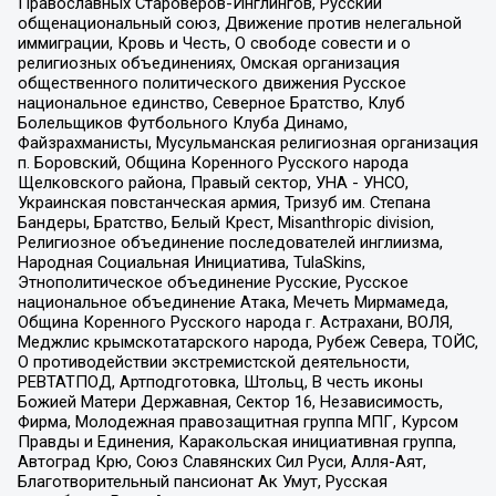
Православных Староверов-Инглингов, Русский
общенациональный союз, Движение против нелегальной
иммиграции, Кровь и Честь, О свободе совести и о
религиозных объединениях, Омская организация
общественного политического движения Русское
национальное единство, Северное Братство, Клуб
Болельщиков Футбольного Клуба Динамо,
Файзрахманисты, Мусульманская религиозная организация
п. Боровский, Община Коренного Русского народа
Щелковского района, Правый сектор, УНА - УНСО,
Украинская повстанческая армия, Тризуб им. Степана
Бандеры, Братство, Белый Крест, Misanthropic division,
Религиозное объединение последователей инглиизма,
Народная Социальная Инициатива, TulaSkins,
Этнополитическое объединение Русские, Русское
национальное объединение Атака, Мечеть Мирмамеда,
Община Коренного Русского народа г. Астрахани, ВОЛЯ,
Меджлис крымскотатарского народа, Рубеж Севера, ТОЙС,
О противодействии экстремистской деятельности,
РЕВТАТПОД, Артподготовка, Штольц, В честь иконы
Божией Матери Державная, Сектор 16, Независимость,
Фирма, Молодежная правозащитная группа МПГ, Курсом
Правды и Единения, Каракольская инициативная группа,
Автоград Крю, Союз Славянских Сил Руси, Алля-Аят,
Благотворительный пансионат Ак Умут, Русская