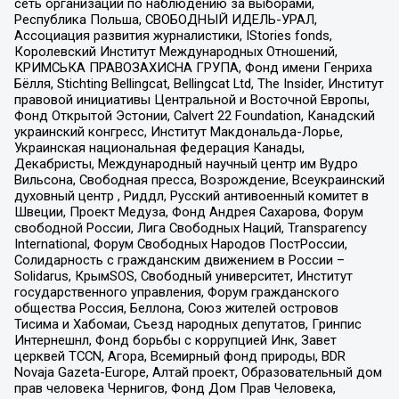
сеть организаций по наблюдению за выборами,
Республика Польша, СВОБОДНЫЙ ИДЕЛЬ-УРАЛ,
Ассоциация развития журналистики, IStories fonds,
Королевский Институт Международных Отношений,
КРИМСЬКА ПРАВОЗАХИСНА ГРУПА, Фонд имени Генриха
Бёлля, Stichting Bellingcat, Bellingcat Ltd, The Insider, Институт
правовой инициативы Центральной и Восточной Европы,
Фонд Открытой Эстонии, Calvert 22 Foundation, Канадский
украинский конгресс, Институт Макдональда-Лорье,
Украинская национальная федерация Канады,
Декабристы, Международный научный центр им Вудро
Вильсона, Свободная пресса, Возрождение, Всеукраинский
духовный центр , Риддл, Русский антивоенный комитет в
Швеции, Проект Медуза, Фонд Андрея Сахарова, Форум
свободной России, Лига Свободных Наций, Transparеncy
International, Форум Свободных Народов ПостРоссии,
Солидарность с гражданским движением в России –
Solidarus, КрымSOS, Свободный университет, Институт
государственного управления, Форум гражданского
общества Россия, Беллона, Союз жителей островов
Тисима и Хабомаи, Съезд народных депутатов, Гринпис
Интернешнл, Фонд борьбы с коррупцией Инк, Завет
церквей TCCN, Агора, Всемирный фонд природы, BDR
Novaja Gazeta-Europe, Алтай проект, Образовательный дом
прав человека Чернигов, Фонд Дом Прав Человека,