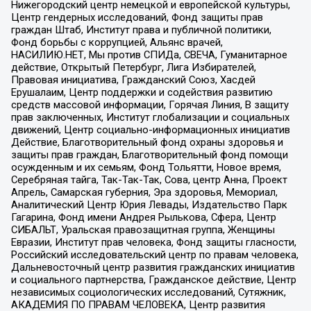
Нижегородский центр немецкой и европейской культуры,
Центр гендерных исследований, Фонд защиты прав
граждан Штаб, Институт права и публичной политики,
Фонд борьбы с коррупцией, Альянс врачей,
НАСИЛИЮ.НЕТ, Мы против СПИДа, СВЕЧА, Гуманитарное
действие, Открытый Петербург, Лига Избирателей,
Правовая инициатива, Гражданский Союз, Хасдей
Ерушалаим, Центр поддержки и содействия развитию
средств массовой информации, Горячая Линия, В защиту
прав заключенных, Институт глобализации и социальных
движений, Центр социально-информационных инициатив
Действие, Благотворительный фонд охраны здоровья и
защиты прав граждан, Благотворительный фонд помощи
осужденным и их семьям, Фонд Тольятти, Новое время,
Серебряная тайга, Так-Так-Так, Сова, центр Анна, Проект
Апрель, Самарская губерния, Эра здоровья, Мемориал,
Аналитический Центр Юрия Левады, Издательство Парк
Гагарина, Фонд имени Андрея Рылькова, Сфера, Центр
СИБАЛЬТ, Уральская правозащитная группа, Женщины
Евразии, Институт прав человека, Фонд защиты гласности,
Российский исследовательский центр по правам человека,
Дальневосточный центр развития гражданских инициатив
и социального партнерства, Гражданское действие, Центр
независимых социологических исследований, Сутяжник,
АКАДЕМИЯ ПО ПРАВАМ ЧЕЛОВЕКА, Центр развития