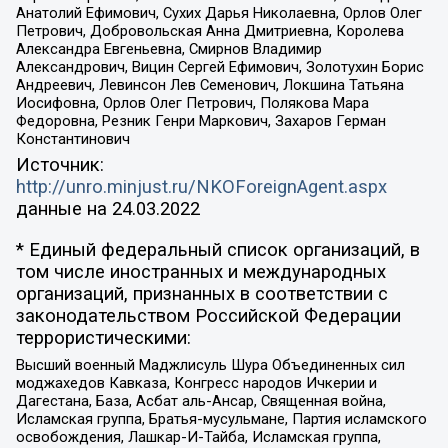
Анатолий Ефимович, Сухих Дарья Николаевна, Орлов Олег
Петрович, Добровольская Анна Дмитриевна, Королева
Александра Евгеньевна, Смирнов Владимир
Александрович, Вицин Сергей Ефимович, Золотухин Борис
Андреевич, Левинсон Лев Семенович, Локшина Татьяна
Иосифовна, Орлов Олег Петрович, Полякова Мара
Федоровна, Резник Генри Маркович, Захаров Герман
Константинович
Источник:
http://unro.minjust.ru/NKOForeignAgent.aspx
данные на
24.03.2022
* Единый федеральный список организаций, в
том числе иностранных и международных
организаций, признанных в соответствии с
законодательством Российской Федерации
террористическими:
Высший военный Маджлисуль Шура Объединенных сил
моджахедов Кавказа, Конгресс народов Ичкерии и
Дагестана, База, Асбат аль-Ансар, Священная война,
Исламская группа, Братья-мусульмане, Партия исламского
освобождения, Лашкар-И-Тайба, Исламская группа,