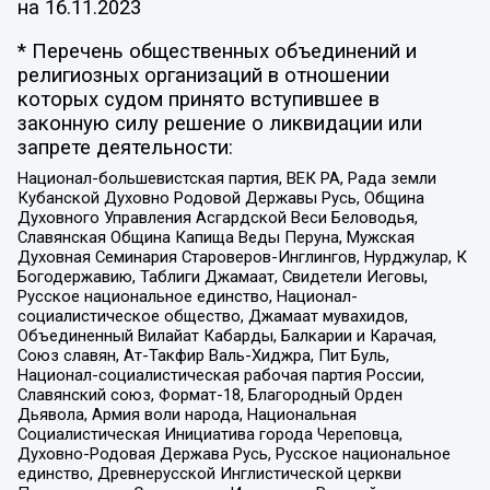
на
16.11.2023
* Перечень общественных объединений и
религиозных организаций в отношении
которых судом принято вступившее в
законную силу решение о ликвидации или
запрете деятельности:
Национал-большевистская партия, ВЕК РА, Рада земли
Кубанской Духовно Родовой Державы Русь, Община
Духовного Управления Асгардской Веси Беловодья,
Славянская Община Капища Веды Перуна, Мужская
Духовная Семинария Староверов-Инглингов, Нурджулар, К
Богодержавию, Таблиги Джамаат, Свидетели Иеговы,
Русское национальное единство, Национал-
социалистическое общество, Джамаат мувахидов,
Объединенный Вилайат Кабарды, Балкарии и Карачая,
Союз славян, Ат-Такфир Валь-Хиджра, Пит Буль,
Национал-социалистическая рабочая партия России,
Славянский союз, Формат-18, Благородный Орден
Дьявола, Армия воли народа, Национальная
Социалистическая Инициатива города Череповца,
Духовно-Родовая Держава Русь, Русское национальное
единство, Древнерусской Инглистической церкви