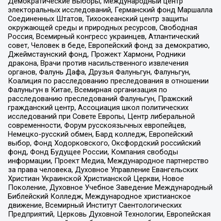
Демократические Выборы, Международный центр
электоральных исследований, Германский фонд Маршалла
Соединенных Штатов, Тихоокеанский центр защиты
окружающей среды и природных ресурсов, Свободная
Россия, Всемирный конгресс украинцев, Атлантический
совет, Человек в беде, Европейский фонд за демократию,
Джеймстаунский фонд, Прожект Хармони, Родники
дракона, Врачи против насильственного извлечения
органов, Фалунь Дафа, Друзья Фалуньгун, Фалуньгун,
Коалиция по расследованию преследования в отношении
Фалуньгун в Китае, Всемирная организация по
расследованию преследований Фалуньгун, Пражский
гражданский центр, Ассоциация школ политических
исследований при Совете Европы, Центр либеральной
современности, Форум русскоязычных европейцев,
Немецко-русский обмен, Бард колледж, Европейский
выбор, Фонд Ходорковского, Оксфордский российский
фонд, Фонд Будущее России, Компания свободы
информации, Проект Медиа, Международное партнерство
за права человека, Духовное Управление Евангельских
Христиан Украинской Христианской Церкви, Новое
Поколение, Духовное Учебное Заведение Международный
Библейский Колледж, Международное христианское
движение, Всемирный Институт Саентологических
Предприятий, Церковь Духовной Технологии, Европейская