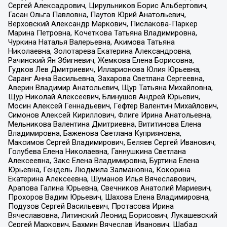
Сергей Алексадрович, Цирульников Борис Альбертович,
Гасан Ольга Павловна, Паутов Юрий Анатольевич,
Верховский Александр Маркович, Пислакова-Паркер
Марина Петровна, Кочеткова Татьяна Владимировна,
Чуркина Наталья Валерьевна, Акимова Татьяна
Николаевна, Золотарева Екатерина Александровна,
Рачинский Ян Збигневич, Жемкова Елена Борисовна,
Гудков Лев Дмитриевич, Илларионова Юлия Юрьевна,
Саранг Анна Васильевна, Захарова Светлана Сергеевна,
Аверин Владимир Анатольевич, Щур Татьяна Михайловна,
Щур Николай Алексеевич, Блинушов Андрей Юрьевич,
Мосин Алексей Геннадьевич, Гефтер Валентин Михайлович,
Симонов Алексей Кириллович, Флиге Ирина Анатольевна,
Мельникова Валентина Дмитриевна, Вититинова Елена
Владимировна, Баженова Светлана Куприяновна,
Максимов Сергей Владимирович, Беляев Сергей Иванович,
Голубева Елена Николаевна, Ганнушкина Светлана
Алексеевна, Закс Елена Владимировна, Буртина Елена
Юрьевна, Гендель Людмила Залмановна, Кокорина
Екатерина Алексеевна, Шуманов Илья Вячеславович,
Арапова Галина Юрьевна, Свечников Анатолий Мариевич,
Прохоров Вадим Юрьевич, Шахова Елена Владимировна,
Подузов Сергей Васильевич, Протасова Ирина
Вячеславовна, Литинский Леонид Борисович, Лукашевский
Сергей Маркович, Бахмин Вячеслав Иванович, Шабад