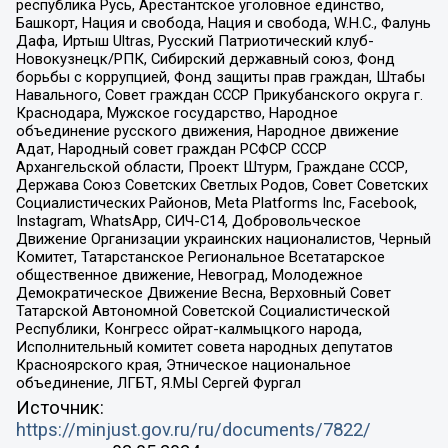
республика Русь, Арестантское уголовное единство,
Башкорт, Нация и свобода, Нация и свобода, W.H.С., Фалунь
Дафа, Иртыш Ultras, Русский Патриотический клуб-
Новокузнецк/РПК, Сибирский державный союз, Фонд
борьбы с коррупцией, Фонд защиты прав граждан, Штабы
Навального, Совет граждан СССР Прикубанского округа г.
Краснодара, Мужское государство, Народное
объединение русского движения, Народное движение
Адат, Народный совет граждан РСФСР СССР
Архангельской области, Проект Штурм, Граждане СССР,
Держава Союз Советских Светлых Родов, Совет Советских
Социалистических Районов, Meta Platforms Inc, Facebook,
Instagram, WhatsApp, СИЧ-С14, Добровольческое
Движение Организации украинских националистов, Черный
Комитет, Татарстанское Региональное Всетатарское
общественное движение, Невоград, Молодежное
Демократическое Движение Весна, Верховный Совет
Татарской Автономной Советской Социалистической
Республики, Конгресс ойрат-калмыцкого народа,
Исполнительный комитет совета народных депутатов
Красноярского края, Этническое национальное
объединение, ЛГБТ, Я.МЫ Сергей Фургал
Источник:
https://minjust.gov.ru/ru/documents/7822/