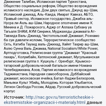
Движение Талибан, Исламская партия Туркестана,
Общество социальных реформ, Общество возрождения
исламского наследия, Дом двух святых, Джунд аш-Шам,
Исламский джихад, Аль-Каида, Имарат Кавказ, АБТО,
Правый сектор, Исламское государство, Джабха аль-
Нусра ли-Ахль аш-Шам, Народное ополчение имени К.
Минина и Д. Пожарского, Аджр от Аллаха Субхану уа
Тагьаля SHAM, АУМ Синрике, Муджахеды джамаата Ат-
Тавхида Валь-Джихад, Чистопольский Джамаат, Рохнамо
ба суи давлати исломи, Террористическое сообщество
Сеть, Катиба Таухид валь-Джихад, Хайят Тахрир аш-Шам,
Ахлю Сунна Валь Джамаа, National Socialism/White Power,
Артподготовка, Религиозная группа “Джамаат “Красный
пахарь”, Колумбайн, Хатлонский джамаат, Мусульманская
религиозная группа п. Кушкуль г. Оренбург, Крымско-
татарский добровольческий батальон имени Номана
Челебиджихана, Азов, Партия исламского возрождения
Таджикистана, Народная самооборона, Дуббайский
джамаат, московская ячейка, Батал-Хаджи Белхороев,
Маньяки Культ Убийц, Молодёжь Которая Улыбается,
Легион Свобода России, Айдар, Русский добровольческий
корпус
Источник:
http://nac.gov.ru/terroristicheskie-i-
ekstremistskie-organizacii-i-materialy.html
данные