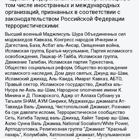
том числе иностранных и международных
организаций, признанных в соответствии с
законодательством Российской Федерации
террористическими:
Высший военный Маджлисуль Шура Объединенных сил
моджахедов Кавказа, Конгресс народов Ичкерии и
Дагестана, База, Асбат аль-Ансар, Священная война,
Исламская группа, Братья-мусульмане, Партия исламского
освобождения, Лашкар-И-Тайба, Исламская группа,
Движение Талибан, Исламская партия Туркестана,
Общество социальных реформ, Общество возрождения
исламского наследия, Дом двух святых, Джунд аш-Шам,
Исламский джихад, Аль-Каида, Имарат Кавказ, АБТО,
Правый сектор, Исламское государство, Джабха аль-
Нусра ли-Ахль аш-Шам, Народное ополчение имени К.
Минина и Д. Пожарского, Аджр от Аллаха Субхану уа
Тагьаля SHAM, АУМ Синрике, Муджахеды джамаата Ат-
Тавхида Валь-Джихад, Чистопольский Джамаат, Рохнамо
ба суи давлати исломи, Террористическое сообщество
Сеть, Катиба Таухид валь-Джихад, Хайят Тахрир аш-Шам,
Ахлю Сунна Валь Джамаа, National Socialism/White Power,
Артподготовка, Религиозная группа “Джамаат “Красный
пахарь”, Колумбайн, Хатлонский джамаат, Мусульманская