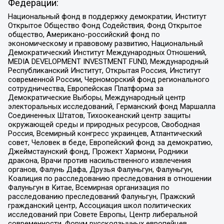
Федерации:
Национальный фонд в поддержку демократии, Институт
Открытое Общество Фонд Содействия, Фонд Открытое
общество, Американо-российский фонд по
экономическому и правовому развитию, Национальный
Демократический Институт Международных Отношений,
MEDIA DEVELOPMENT INVESTMENT FUND, Международный
Республиканский Институт, Открытая Россия, Институт
современной России, Черноморский фонд регионального
сотрудничества, Европейская Платформа за
Демократические Выборы, Международный центр
электоральных исследований, Германский фонд Маршалла
Соединенных Штатов, Тихоокеанский центр защиты
окружающей среды и природных ресурсов, Свободная
Россия, Всемирный конгресс украинцев, Атлантический
совет, Человек в беде, Европейский фонд за демократию,
Джеймстаунский фонд, Прожект Хармони, Родники
дракона, Врачи против насильственного извлечения
органов, Фалунь Дафа, Друзья Фалуньгун, Фалуньгун,
Коалиция по расследованию преследования в отношении
Фалуньгун в Китае, Всемирная организация по
расследованию преследований Фалуньгун, Пражский
гражданский центр, Ассоциация школ политических
исследований при Совете Европы, Центр либеральной
современности, Форум русскоязычных европейцев,