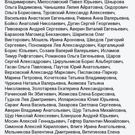
Владимирович, Милославский Павел Юрьевич, Шнырова
Ольга Вадимовна, Чанышева Лилия Айратовна, Сидорович
Ольга Борисовна, Туровский Александр Алексеевич,
Васильева Анастасия Евгеньевна, Ривина Анна Валерьевна,
Бойко Анатолий Николаевич, Дугин Сергей Георгиевич,
Пивоваров Андрей Сергеевич, Аверин Виталий Евгеньевич,
Барахоев Магомед Бекханович, Шарипков Олег
Викторович, Мошель Ирина Ароновна, Шведов Григорий
Сергеевич, Пономарев Лев Александрович, Каргалицкий
Борис Юльевич, Созаев Валерий Валерьевич, Исламов
Тимур Рифгатович, Романова Ольга Евгеньевна, Щаров
Сергей Алексадрович, Цирульников Борис Альбертович,
Гасан Ольга Павловна, Паутов Юрий Анатольевич,
Верховский Александр Маркович, Пислакова-Паркер
Марина Петровна, Кочеткова Татьяна Владимировна,
Чуркина Наталья Валерьевна, Акимова Татьяна
Николаевна, Золотарева Екатерина Александровна,
Рачинский Ян Збигневич, Жемкова Елена Борисовна,
Гудков Лев Дмитриевич, Илларионова Юлия Юрьевна,
Саранг Анна Васильевна, Захарова Светлана Сергеевна,
Аверин Владимир Анатольевич, Щур Татьяна Михайловна,
Щур Николай Алексеевич, Блинушов Андрей Юрьевич,
Мосин Алексей Геннадьевич, Гефтер Валентин Михайлович,
Симонов Алексей Кириллович, Флиге Ирина Анатольевна,
Мельникова Валентина Дмитриевна, Вититинова Елена