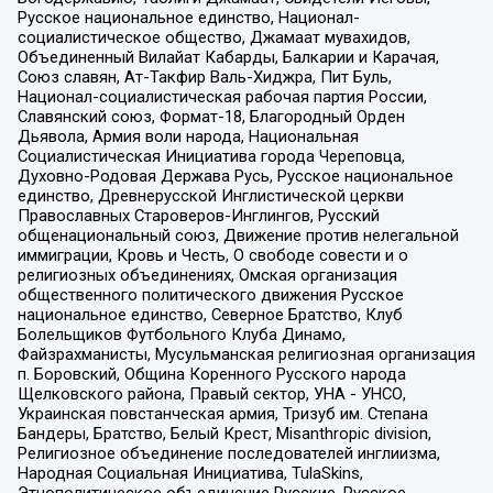
Русское национальное единство, Национал-
социалистическое общество, Джамаат мувахидов,
Объединенный Вилайат Кабарды, Балкарии и Карачая,
Союз славян, Ат-Такфир Валь-Хиджра, Пит Буль,
Национал-социалистическая рабочая партия России,
Славянский союз, Формат-18, Благородный Орден
Дьявола, Армия воли народа, Национальная
Социалистическая Инициатива города Череповца,
Духовно-Родовая Держава Русь, Русское национальное
единство, Древнерусской Инглистической церкви
Православных Староверов-Инглингов, Русский
общенациональный союз, Движение против нелегальной
иммиграции, Кровь и Честь, О свободе совести и о
религиозных объединениях, Омская организация
общественного политического движения Русское
национальное единство, Северное Братство, Клуб
Болельщиков Футбольного Клуба Динамо,
Файзрахманисты, Мусульманская религиозная организация
п. Боровский, Община Коренного Русского народа
Щелковского района, Правый сектор, УНА - УНСО,
Украинская повстанческая армия, Тризуб им. Степана
Бандеры, Братство, Белый Крест, Misanthropic division,
Религиозное объединение последователей инглиизма,
Народная Социальная Инициатива, TulaSkins,
Этнополитическое объединение Русские, Русское