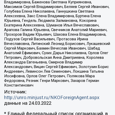
Владимировна, Баженова Светлана Куприяновна,
Максимов Сергей Владимирович, Беляев Сергей Иванович,
Голубева Елена Николаевна, Ганнушкина Светлана
Алексеевна, Закс Елена Владимировна, Буртина Елена
Юрьевна, Гендель Людмила Залмановна, Кокорина
Екатерина Алексеевна, Шуманов Илья Вячеславович,
Арапова Галина Юрьевна, Свечников Анатолий Мариевич,
Прохоров Вадим Юрьевич, Шахова Елена Владимировна,
Подузов Сергей Васильевич, Протасова Ирина
Вячеславовна, Литинский Леонид Борисович, Лукашевский
Сергей Маркович, Бахмин Вячеслав Иванович, Шабад
Анатолий Ефимович, Сухих Дарья Николаевна, Орлов Олег
Петрович, Добровольская Анна Дмитриевна, Королева
Александра Евгеньевна, Смирнов Владимир
Александрович, Вицин Сергей Ефимович, Золотухин Борис
Андреевич, Левинсон Лев Семенович, Локшина Татьяна
Иосифовна, Орлов Олег Петрович, Полякова Мара
Федоровна, Резник Генри Маркович, Захаров Герман
Константинович
Источник:
http://unro.minjust.ru/NKOForeignAgent.aspx
данные на
24.03.2022
* Единый федеральный список организаций, в