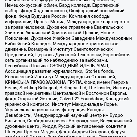
Немецко-русский обмен, Бард колледж, Европейский
выбор, Фонд Ходорковского, Оксфордский российский
фонд, Фонд Будущее России, Компания свободы
информации, Проект Медиа, Международное партнерство
за права человека, Духовное Управление Евангельских
Христиан Украинской Христианской Церкви, Новое
Поколение, Духовное Учебное Заведение Международный
Библейский Колледж, Международное христианское
движение, Всемирный Институт Саентологических
Предприятий, Церковь Духовной Технологии, Европейская
сеть организаций по наблюдению за выборами,
Республика Польша, СВОБОДНЫЙ ИДЕЛЬ-УРАЛ,
Ассоциация развития журналистики, IStories fonds,
Королевский Институт Международных Отношений,
КРИМСЬКА ПРАВОЗАХИСНА ГРУПА, Фонд имени Генриха
Бёлля, Stichting Bellingcat, Bellingcat Ltd, The Insider, Институт
правовой инициативы Центральной и Восточной Европы,
Фонд Открытой Эстонии, Calvert 22 Foundation, Канадский
украинский конгресс, Институт Макдональда-Лорье,
Украинская национальная федерация Канады,
Декабристы, Международный научный центр им Вудро
Вильсона, Свободная пресса, Возрождение, Всеукраинский
духовный центр , Риддл, Русский антивоенный комитет в
Швеции, Проект Медуза, Фонд Андрея Сахарова, Форум