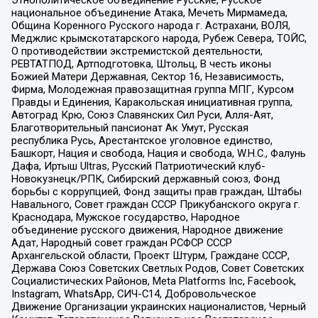
национальное объединение Атака, Мечеть Мирмамеда,
Община Коренного Русского народа г. Астрахани, ВОЛЯ,
Меджлис крымскотатарского народа, Рубеж Севера, ТОЙС,
О противодействии экстремистской деятельности,
РЕВТАТПОД, Артподготовка, Штольц, В честь иконы
Божией Матери Державная, Сектор 16, Независимость,
Фирма, Молодежная правозащитная группа МПГ, Курсом
Правды и Единения, Каракольская инициативная группа,
Автоград Крю, Союз Славянских Сил Руси, Алля-Аят,
Благотворительный пансионат Ак Умут, Русская
республика Русь, Арестантское уголовное единство,
Башкорт, Нация и свобода, Нация и свобода, W.H.С., Фалунь
Дафа, Иртыш Ultras, Русский Патриотический клуб-
Новокузнецк/РПК, Сибирский державный союз, Фонд
борьбы с коррупцией, Фонд защиты прав граждан, Штабы
Навального, Совет граждан СССР Прикубанского округа г.
Краснодара, Мужское государство, Народное
объединение русского движения, Народное движение
Адат, Народный совет граждан РСФСР СССР
Архангельской области, Проект Штурм, Граждане СССР,
Держава Союз Советских Светлых Родов, Совет Советских
Социалистических Районов, Meta Platforms Inc, Facebook,
Instagram, WhatsApp, СИЧ-С14, Добровольческое
Движение Организации украинских националистов, Черный