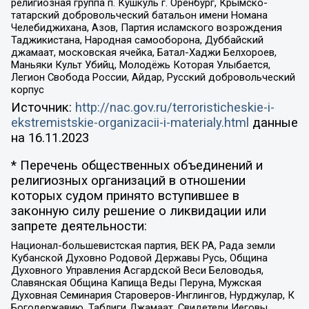
религиозная группа п. Кушкуль г. Оренбург, Крымско-
татарский добровольческий батальон имени Номана
Челебиджихана, Азов, Партия исламского возрождения
Таджикистана, Народная самооборона, Дуббайский
джамаат, московская ячейка, Батал-Хаджи Белхороев,
Маньяки Культ Убийц, Молодёжь Которая Улыбается,
Легион Свобода России, Айдар, Русский добровольческий
корпус
Источник:
http://nac.gov.ru/terroristicheskie-i-
ekstremistskie-organizacii-i-materialy.html
данные
на
16.11.2023
* Перечень общественных объединений и
религиозных организаций в отношении
которых судом принято вступившее в
законную силу решение о ликвидации или
запрете деятельности:
Национал-большевистская партия, ВЕК РА, Рада земли
Кубанской Духовно Родовой Державы Русь, Община
Духовного Управления Асгардской Веси Беловодья,
Славянская Община Капища Веды Перуна, Мужская
Духовная Семинария Староверов-Инглингов, Нурджулар, К
Богодержавию, Таблиги Джамаат, Свидетели Иеговы,