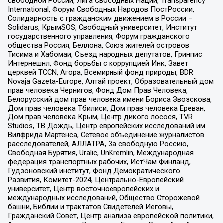
свободной России, Лига Свободных Наций, Transparеncy
International, Форум Свободных Народов ПостРоссии,
Солидарность с гражданским движением в России –
Solidarus, КрымSOS, Свободный университет, Институт
государственного управления, Форум гражданского
общества Россия, Беллона, Союз жителей островов
Тисима и Хабомаи, Съезд народных депутатов, Гринпис
Интернешнл, Фонд борьбы с коррупцией Инк, Завет
церквей TCCN, Агора, Всемирный фонд природы, BDR
Novaja Gazeta-Europe, Алтай проект, Образовательный дом
прав человека Чернигов, Фонд Дом Прав Человека,
Белорусский дом прав человека имени Бориса Звозскова,
Дом прав человека Тбилиси, Дом прав человека Ереван,
Дом прав человека Крым, Центр дикого лосося, TVR
Studios, ТВ Дождь, Центр европейских исследований им
Вилфрида Мартенса, Сетевое объединение журналистов
расследователей, АЛЛАТРА, За свободную Россию,
Свободная Бурятия, Uralic, UnKremlin, Международная
федерация транспортных рабочих, ИстЧам Финланд,
Гудзоновский институт, Фонд Демократического
Развития, Комитет-2024, Центрально-Европейский
университет, Центр восточноевропейских и
международных исследований, Общество Сторожевой
башни, Библии и трактатов Свидетелей Иеговы,
Гражданский Совет, Центр анализа европейской политики,