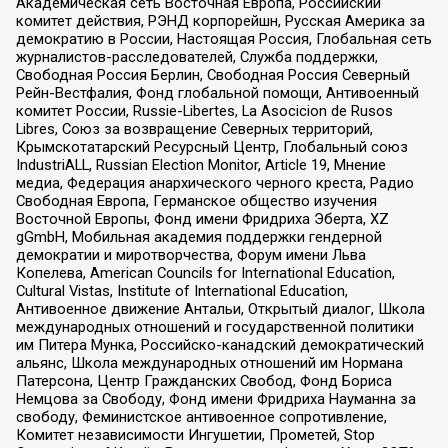
Академическая сеть Восточная Европа, Российский
комитет действия, РЭНД корпорейшн, Русская Америка за
демократию в России, Настоящая Россия, Глобальная сеть
журналистов-расследователей, Служба поддержки,
Свободная Россия Берлин, Свободная Россия Северный
Рейн-Вестфалия, Фонд глобальной помощи, Антивоенный
комитет России, Russie-Libertes, La Asocicion de Rusos
Libres, Союз за возвращение Северных территорий,
Крымскотатарский Ресурсный Центр, Глобальный союз
IndustriALL, Russian Election Monitor, Article 19, Мнение
медиа, Федерация анархического черного креста, Радио
Свободная Европа, Германское общество изучения
Восточной Европы, Фонд имени Фридриха Эберта, XZ
gGmbH, Мобильная академия поддержки гендерной
демократии и миротворчества, Форум имени Льва
Копелева, American Councils for International Education,
Cultural Vistas, Institute of International Education,
Антивоенное движение Антальи, Открытый диалог, Школа
международных отношений и государственной политики
им Питера Мунка, Российско-канадский демократический
альянс, Школа международных отношений им Нормана
Патерсона, Центр Гражданских Свобод, Фонд Бориса
Немцова за Свободу, Фонд имени Фридриха Науманна за
свободу, Феминистское антивоенное сопротивление,
Комитет независимости Ингушетии, Прометей, Stop