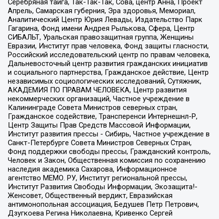
Серебряная тайга, Так-Так-Так, Сова, центр Анна, Проект
Апрель, Самарская губерния, Эра здоровья, Мемориал,
Аналитический Центр Юрия Левады, Издательство Парк
Гагарина, Фонд имени Андрея Рылькова, Сфера, Центр
СИБАЛЬТ, Уральская правозащитная группа, Женщины
Евразии, Институт прав человека, Фонд защиты гласности,
Российский исследовательский центр по правам человека,
Дальневосточный центр развития гражданских инициатив
и социального партнерства, Гражданское действие, Центр
независимых социологических исследований, Сутяжник,
АКАДЕМИЯ ПО ПРАВАМ ЧЕЛОВЕКА, Центр развития
некоммерческих организаций, Частное учреждение в
Калининграде Совета Министров северных стран,
Гражданское содействие, Трансперенси Интернешнл-Р,
Центр Защиты Прав Средств Массовой Информации,
Институт развития прессы - Сибирь, Частное учреждение в
Санкт-Петербурге Совета Министров Северных Стран,
Фонд поддержки свободы прессы, Гражданский контроль,
Человек и Закон, Общественная комиссия по сохранению
наследия академика Сахарова, Информационное
агентство МЕМО. РУ, Институт региональной прессы,
Институт Развития Свободы Информации, Экозащита!-
Женсовет, Общественный вердикт, Евразийская
антимонопольная ассоциация, Бедушев Петр Петрович,
Дзугкоева Регина Николаевна, Кривенко Сергей