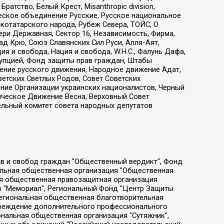
атство, Белый Крест, Misanthropic division,
еское объединение Русские, Русское национальное
котатарского народа, Рубеж Севера, ТОЙС, О
ри Державная, Сектор 16, Независимость, Фирма,
д Крю, Союз Славянских Сил Руси, Алля-Аят,
я и свобода, Нация и свобода, W.H.С., Фалунь Дафа,
рупцией, Фонд защиты прав граждан, Штабы
ение русского движения, Народное движение Адат,
етских Светлых Родов, Совет Советских
ение Организации украинских националистов, Черный
ическое Движение Весна, Верховный Совет
ельный комитет совета народных депутатов
ции социально-правовых программ "Лилит", Дальневосточное общественное движение "Маяк", Санкт-Петербургская ЛГБТ-инициативная группа "Выход", Инициативная группа ЛГБТ+ "Реверс", Алексеев Андрей Викторович, Бекбулатова Таисия Львовна, Беляев Иван Михайлович, Владыкина Елена Сергеевна, Гельман Марат Александрович, Никульшина Вероника Юрьевна, Толоконникова Надежда Андреевна, Шендерович Виктор Анатольевич, Общество с ограниченной ответственностью "Данное сообщение", Общество с ограниченной ответственностью Издательский дом "Новая глава", Айнбиндер Александра Александровна, Московский комьюнити-центр для ЛГБТ+инициатив, Благотворительный фонд развития филантропии, Deutsche Welle (Германия, Kurt-Schumacher-Strasse 3, 53113 Bonn), Борзунова Мария Михайловна, Воробьев Виктор Викторович, Голубева Анна Львовна, Константинова Алла Михайловна, Малкова Ирина Владимировна, Мурадов Мурад Абдулгалимович, Осетинская Елизавета Николаевна, Понасенков Евгений Николаевич, Ганапольский Матвей Юрьевич, Киселев Евгений Алексеевич, Борухович Ирина Григорьевна, Дремин Иван Тимофеевич, Дубровский Дмитрий Викторович, Красноярская региональная общественная организация поддержки и развития альтернативных образовательных технологий и межкультурных коммуникаций "ИНТЕРРА", Маяковская Екатерина Алексеевна, Фейгин Марк Захарович, Филимонов Андрей Викторович, Дзугкоева Регина Николаевна, Доброхотов Роман Александрович, Дудь Юрий Александрович, Елкин Сергей Владимирович, Кругликов Кирилл Игоревич, Сабунаева Мария Леонидовна, Семенов Алексей Владимирович, Шаинян Карен Багратович, Шульман Екатерина Михайловна, Асафьев Артур Валерьевич, Вахштайн Виктор Семенович, Венедиктов Алексей Алексеевич, Лушникова Екатерина Евгеньевна, Волков Леонид Михайлович, Невзоров Александр Глебович, Пархоменко Сергей Борисович, Сироткин Ярослав Николаевич, Кара-Мурза Владимир Владимирович, Баранова Наталья Владимировна, Гозман Леонид Яковлевич, Кагарлицкий Борис Юльевич, Климарев Михаил Валерьевич, Милов Владимир Станиславович, Автономная некоммерческая организация Краснодарский центр современного искусства "Типография", Моргенштерн Алишер Тагирович, Соболь Любовь Эдуардовна, Общество с ограниченной ответственностью "ЛИЗА НОРМ", Каспаров Гарри Кимович, Ходорковский Михаил Борисович, Общество с ограниченной ответственностью "Апрельские тезисы", Данилович Ирина Брониславовна, Кашин Олег Владимирович, Петров Николай Владимирович, Пивоваров Алексей Владимирович, Соколов Михаил Владимирович, Цветкова Юлия Владимировна, Чичваркин Евгений Александрович, Комитет против пыток/Команда против пыток, Общество с ограниченной ответственностью "Первый научный", Общество с ограниченной ответственностью "Вертолет и ко", Белоцерковская Вероника Борисовна, Кац Максим Евгеньевич, Лазарева Татьяна Юрьевна, Шаведдинов Руслан Табризович, Яшин Илья Валерьевич, Общество с ограниченной ответственностью "Иноагент ААВ", Алешковский Дмитрий Петрович, Альбац Евгения Марковна, Быков Дмитрий Львович, Галямина Юлия Евгеньевна, Лойко Сергей Леонидович, Мартынов Кирилл Константинович, Медведев Сергей Александрович, Крашенинников Федор Геннадиевич, Гордеева Катерина Вл