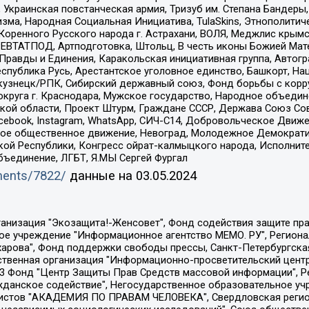
краинская повстанческая армия, Тризуб им. Степана Бандеры, Бр
зма, Народная Социальная Инициатива, TulaSkins, Этнополитич
оренного Русского народа г. Астрахани, ВОЛЯ, Меджлис крымс
РЕВТАТПОД, Артподготовка, Штольц, В честь иконы Божией Мате
равды и Единения, Каракольская инициативная группа, Автогра
спублика Русь, Арестантское уголовное единство, Башкорт, Наци
окузнецк/РПК, Сибирский державный союз, Фонд борьбы с кор
округа г. Краснодара, Мужское государство, Народное объедин
ой области, Проект Штурм, Граждане СССР, Держава Союз Сов
Facebook, Instagram, WhatsApp, СИЧ-С14, Добровольческое Движ
ское общественное движение, Невоград, Молодежное Демократ
ой Республики, Конгресс ойрат-калмыцкого народа, Исполнит
бъединение, ЛГБТ, Я.МЫ Сергей Фургал
uments/7822/
данные на
03.05.2024
Общество с ограниченной ответственностью "Радио Свободная Европа/Радио Свобода", Чешское информационное агентство "MEDIUM-ORIENT", Красноярская региональная общественная организация "Мы против СПИДа", Камалягин Денис Николаевич, Маркелов Сергей Евгеньевич, Пономарев Лев Александрович, Савицкая Людмила Алексеевна, Автономная некоммерческая организация "Центр по работе с проблемой насилия "НАСИЛИЮ.НЕТ", Межрегиональный профессиональный союз работников здравоохранения "Альянс врачей", Юридическое лицо, зарегистрированное в Латвийской Республике, SIA "Medusa Project" (регистрационный номер 40103797863, дата регистрации 10.06.2014), Некоммерческая организация "Фонд по борьбе с коррупцией", Автономная некоммерческая организация "Институт права и публичной политики", Баданин Роман Сергеевич, Гликин Максим Александрович, Железнова Мария Михайловна, Лукьянова Юлия Сергеевна, Маетная Елизавета Витальевна, Маняхин Петр Борисович, Чуракова Ольга Владимировна, Ярош Юлия Петровна, Юридическое лицо "The Insider SIA", зарегистрированное в Риге, Латвийская Республика (дата регистрации 26.06.2015), являющееся администратором доменного имени интернет-издания "The Insider SIA", https://theins.ru, Постернак Алексей Евгеньевич, Рубин Михаил Аркадьевич, Анин Роман Александрович, Юридическое лицо Istories fonds, зарегистрированное в Латвийской Республике (регистрационный номер 50008295751, дата регистрации 24.02.2020), Великовский Дмитрий Александрович, Долинина Ирина Николаевна, Мароховская Алеся Алексеевна, Шлейнов Роман Юрьевич, Шмагун Олеся Валентиновна, Общество с ограниченной ответственностью "Альтаир 2021", Общество с ограниченной ответственностью "Вега 2021", Общество с ограниченной ответственностью "Главный редактор 2021", Общество с ограниченной ответственностью "Ромашки монолит", Важенков Артем Валерьевич, Ивановская областная общественная организация "Центр гендерных исследований", Гурман Юрий Альбертович, Медиапроект "ОВД-Инфо", Егоров Владимир Владимирович, Жилинский Владимир Александрович, Общество с ограниченной ответственностью "ЗП", Иванова София Юрьевна, Карезина Инна Павловна, Кильтау Екатерина Викторовна, Петров Алексей Викторович, Пискунов Сергей Евгеньевич, Смирнов Сергей Сергеевич, Тихонов Михаил Сергеевич, Общество с ограниченной ответственностью "ЖУРНАЛИСТ-ИНОСТРАННЫЙ АГЕНТ", Арапова Галина Юрьевна, Вольтская Татьяна Анатольевна, Американская компания "Mason G.E.S. Anonymous Foundation" (США), являющаяся владельцем интернет-издания https://mnews.world/, Компания "Stichting Bellingcat", зарегистрированная в Нидерландах (дата регистрации 11.07.2018), Захаров Андрей Вячеславович, Клепиковская Екатерина Дмитриевна, Общество с ограниченной ответственностью "МЕМО", Перл Роман Александрович, Симонов Евгений Алексеевич, Соловьева Елена Анатольевна, Сотников Даниил Владимирович, Сурначева Елизавета Дмитриевна, Автономная некоммерческая организация по защите прав человека и информированию населения "Якутия – Наше Мнение", Общество с ограниченной ответственностью "Москоу диджитал медиа", с 26.01.2023 Общество с ограниченной ответственностью "Чайка Белые сады", Ветошкина Валерия Валерьевна, Заговора Максим Александрович, Межрегиональное общественное движение "Российская ЛГБТ - сеть", Оленичев Максим Владимирович, Павлов Иван Юрьевич, Скворцова Елена Сергеевна, Общество с ограниченной ответственностью "Как бы инагент", Кочетков Игорь Викторович, Общество с ограниченной ответственностью "Честные выборы", Еланчик Олег Александрович, Общество с ограниченной ответственностью "Нобелевский призыв", Гималова Регина Эмилевна, Григорьев Андрей Валерьевич, Григорьева Алина Александровна, Ассоциация по содействию защите прав призывников, альтернативнослужащих и военнослужащих "Правозащитная группа "Гражданин.Армия.Право", Хисамова Регина Фаритовна, Автономная некоммерческая организация по реализа