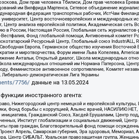
зскова, Дом прав человека Тбилиси, Дом прав человека Ерева
едований им Вилфрида Мартенса, Сетевое объединение журнали
Международная федерация транспортных рабочих, ИстЧам Финлан
й университет, Центр восточноевропейских и международных и
, Центр анализа европейской политики, Академическая сеть Во
ю в России, Настоящая Россия, Глобальная сеть журналистов
естфалия, Фонд глобальной помощи, Антивоенный комитет России,
татарский Ресурсный Центр, Глобальный союз IndustriALL, Russi
 Свободная Европа, Германское общество изучения Восточной 
и и миротворчества, Форум имени Льва Копелева, American Counci
ое движение Антальи, Открытый диалог, Школа международных отн
Школа международных отношений им Нормана Патерсона, Центр
ду, Феминистское антивоенное сопротивление, Комитет независ
а, Либерально-демократическая Лига Украины
uments/7756/
данные на
13.05.2024
функции иностранного агента:
раво, Нижегородский центр немецкой и европейской культуры,
тики, Фонд борьбы с коррупцией, Альянс врачей, НАСИЛИЮ.НЕТ,
я инициатива, Гражданский Союз, Хасдей Ерушалаим, Центр по
юченных, Институт глобализации и социальных движений, Цент
ты прав граждан, Благотворительный фонд помощи осужденным
а, Проект Апрель, Самарская губерния, Эра здоровья, Мемориал
ера, Центр СИБАЛЬТ, Уральская правозащитная группа, Женщины