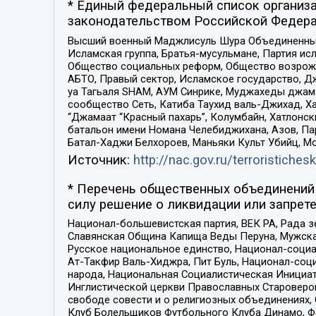
* Единый федеральный список организа
законодательством Российской Федера
Высший военный Маджлисуль Шура Объединенных с
Исламская группа, Братья-мусульмане, Партия ис
Общество социальных реформ, Общество возрожд
АБТО, Правый сектор, Исламское государство, Д
уа Тагьаля SHAM, АУМ Синрике, Муджахеды джама
сообщество Сеть, Катиба Таухид валь-Джихад, Хай
“Джамаат “Красный пахарь”, Колумбайн, Хатлонск
батальон имени Номана Челебиджихана, Азов, Па
Батал-Хаджи Белхороев, Маньяки Культ Убийц, М
Источник:
http://nac.gov.ru/terroristichesk
* Перечень общественных объединений 
силу решение о ликвидации или запрете
Национал-большевистская партия, ВЕК РА, Рада 
Славянская Община Капища Веды Перуна, Мужская
Русское национальное единство, Национал-социа
Ат-Такфир Валь-Хиджра, Пит Буль, Национал-соц
народа, Национальная Социалистическая Инициат
Инглистической церкви Православных Староверов
свободе совести и о религиозных объединениях,
Клуб Болельщиков Футбольного Клуба Динамо, Фа