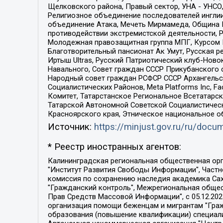
Щелковского района, Правый сектор, УНА - УНСО, У
Религиозное объединение последователей инглии
объединение Атака, Мечеть Мирмамеда, Община К
противодействии экстремистской деятельности, 
Молодежная правозащитная группа МПГ, Курсом П
Благотворительный пансионат Ак Умут, Русская ре
Иртыш Ultras, Русский Патриотический клуб-Нов
Навального, Совет граждан СССР Прикубанского 
Народный совет граждан РСФСР СССР Архангельск
Социалистических Районов, Meta Platforms Inc, 
Комитет, Татарстанское Региональное Всетатар
Татарской Автономной Советской Социалистическ
Красноярского края, Этническое национальное о
Источник:
https://minjust.gov.ru/ru/doc
* Реестр иностранных агентов:
Калининградская региональная общественная организация "Экозащита!-Женсовет", Фонд содействия защите прав и свобод граждан "Общественный вердикт", Фонд "Институт Развития Свободы Информации", Частное учреждение "Информационное агентство МЕМО. РУ", Региональная общественная организация "Общественная комиссия по сохранению наследия академика Сахарова", Фонд поддержки свободы прессы, Санкт-Петербургская общественная правозащитная организация "Гражданский контроль", Межрегиональная общественная организация "Информационно-просветительский центр "Мемориал", Региональный Фонд "Центр Защиты Прав Средств Массовой Информации", с 05.12.2023 Фонд "Центр Защиты Прав Средств массовой информации", Региональная общественная благотворительная организация помощи беженцам и мигрантам "Гражданское содействие", Негосударственное образовательное учреждение дополнительного профессионального образования (повышение квалификации) специалистов "АКАДЕМИЯ ПО ПРАВАМ ЧЕЛОВЕКА", Свердловская региональная общественная организация "Сутяжник", Автономная некоммерческая организация "Центр независимых социологических исследований", Союз общественных объединений "Российский исследовательский центр по правам человека", Региональное общественное учреждение научно-информационный центр "МЕМОРИАЛ", Некоммерческая организация "Фонд защиты гласности", Автономная некоммерческая организация "Институт прав человека", Городская общественная организация "Екатеринбургское общество "МЕМОРИАЛ", Городская общественная организация "Рязанское историко-просветительское и правозащитное общество "Мемориал" (Рязанский Мемориал), Челябинский региональный орган общественной самодеятельности – женское общественное объединение "Женщины Евразии", Челябинский региональный орган общественной самодеятельности "Уральская правозащитная группа", Фонд содействия защите здоровья и социальной справедливости имени Андрея Рылькова, Автономная Некоммерческая Организация "Аналитический Центр Юрия Левады", Автономная некоммерческая организация социальной поддержки населения "Проект Апрель", Региональная общественная организация помощи женщинам и детям, находящимся в кризисной ситуации "Информационно-методический центр "Анна", Фонд содействия развитию массовых коммуникаций и правовому просвещению "Так-так-Так", Фонд содействия устойчивому развитию "Серебряная тайга", Свердловский региональный общественный фонд социальных проектов "Новое время", "Idel.Реалии", Кавказ.Реалии, Крым.Реалии, Телеканал Настоящее Время, Татаро-башкирская служба Радио Свобода (Azatliq Radiosi), Радио Свободная Европа/Радио Свобода (PCE/PC), "Сибирь.Реалии", "Фактограф", Благотворительный фонд помощи осужденным и их семьям, Автономная некоммерческая организация "Институт глобализации и социальных движений", Фонд "В защиту прав заключенных", Частное учреждение "Центр поддержки и содействия развитию средств массовой информации", Пензенский региональный общественный благотворительный фонд "Гражданский союз", "Север.Реалии", Некоммерческая организация Фонд "Правовая инициатива", 