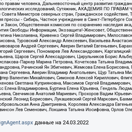
по правам человека, Дальневосточный центр развития гражданс
ологических исследований, Сутяжник, АКАДЕМИЯ ПО ПРАВАМ Ч
е Совета Министров северных стран, Гражданское содействие,
я прессы - Сибирь, Частное учреждение в Санкт-Петербурге С
 и Закон, Общественная комиссия по сохранению наследия ак
звития Свободы Информации, Экозащита!-Женсовет, Общественн
Регина Николаевна, Кривенко Сергей Владимирович, Милославс
совна, Туровский Александр Алексеевич, Васильева Анастасия
Пивоваров Андрей Сергеевич, Аверин Виталий Евгеньевич, Бара
горий Сергеевич, Пономарев Лев Александрович, Каргалицкий 
ньевна, Щаров Сергей Алексадрович, Цирульников Борис Альбер
ислакова-Паркер Марина Петровна, Кочеткова Татьяна Владими
сандровна, Рачинский Ян Збигневич, Жемкова Елена Борисовна,
лана Сергеевна, Аверин Владимир Анатольевич, Щур Татьяна М
фтер Валентин Михайлович, Симонов Алексей Кириллович, Флиг
женова Светлана Куприяновна, Максимов Сергей Владимирович, 
кс Елена Владимировна, Буртина Елена Юрьевна, Гендель Людм
евна, Свечников Анатолий Мариевич, Прохоров Вадим Юрьевич
инский Леонид Борисович, Лукашевский Сергей Маркович, Бахм
Добровольская Анна Дмитриевна, Королева Александра Евгенье
евинсон Лев Семенович, Локшина Татьяна Иосифовна, Орлов Ол
ignAgent.aspx
данные на
24.03.2022