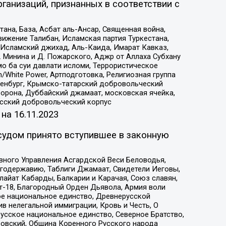
ганизаций, признанных в соответствии с
на, База, Асбат аль-Ансар, Священная война,
ижение Талибан, Исламская партия Туркестана,
Исламский джихад, Аль-Каида, Имарат Кавказ,
 Минина и Д. Пожарского, Аджр от Аллаха Субхану
о ба суи давлати исломи, Террористическое
/White Power, Артподготовка, Религиозная группа
Оренбург, Крымско-татарский добровольческий
орона, Дуббайский джамаат, московская ячейка,
усский добровольческий корпус
 на
16.11.2023
судом принято вступившее в законную
вного Управления Асгардской Веси Беловодья,
годержавию, Таблиги Джамаат, Свидетели Иеговы,
айат Кабарды, Балкарии и Карачая, Союз славян,
т-18, Благородный Орден Дьявола, Армия воли
ое национальное единство, Древнерусской
 нелегальной иммиграции, Кровь и Честь, О
усское национальное единство, Северное Братство,
ровский, Община Коренного Русского народа