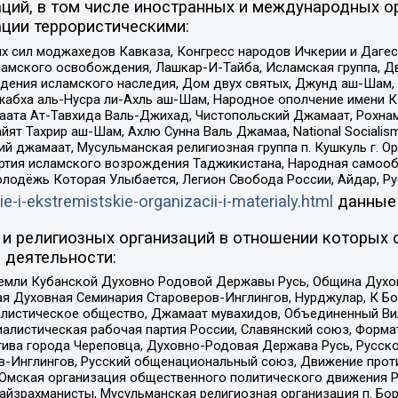
ций, в том числе иностранных и международных ор
ции террористическими:
ил моджахедов Кавказа, Конгресс народов Ичкерии и Дагеста
ламского освобождения, Лашкар-И-Тайба, Исламская группа, Дв
ения исламского наследия, Дом двух святых, Джунд аш-Шам, 
жабха аль-Нусра ли-Ахль аш-Шам, Народное ополчение имени К.
ата Ат-Тавхида Валь-Джихад, Чистопольский Джамаат, Рохнам
ят Тахрир аш-Шам, Ахлю Сунна Валь Джамаа, National Socialism
ий джамаат, Мусульманская религиозная группа п. Кушкуль г. 
ртия исламского возрождения Таджикистана, Народная самооб
олодёжь Которая Улыбается, Легион Свобода России, Айдар, Р
ie-i-ekstremistskie-organizacii-i-materialy.html
данные
и религиозных организаций в отношении которых 
 деятельности:
земли Кубанской Духовно Родовой Державы Русь, Община Духо
 Духовная Семинария Староверов-Инглингов, Нурджулар, К Бо
листическое общество, Джамаат мувахидов, Объединенный Вил
иалистическая рабочая партия России, Славянский союз, Форма
ива города Череповца, Духовно-Родовая Держава Русь, Русск
-Инглингов, Русский общенациональный союз, Движение против
 Омская организация общественного политического движения Р
йзрахманисты, Мусульманская религиозная организация п. Бо