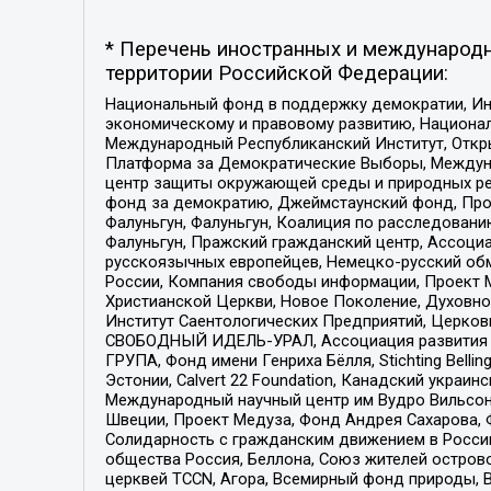
* Перечень иностранных и международн
территории Российской Федерации:
Национальный фонд в поддержку демократии, Ин
экономическому и правовому развитию, Национ
Международный Республиканский Институт, Откры
Платформа за Демократические Выборы, Междуна
центр защиты окружающей среды и природных ресу
фонд за демократию, Джеймстаунский фонд, Прож
Фалуньгун, Фалуньгун, Коалиция по расследован
Фалуньгун, Пражский гражданский центр, Ассоци
русскоязычных европейцев, Немецко-русский об
России, Компания свободы информации, Проект М
Христианской Церкви, Новое Поколение, Духовн
Институт Саентологических Предприятий, Церков
СВОБОДНЫЙ ИДЕЛЬ-УРАЛ, Ассоциация развития ж
ГРУПА, Фонд имени Генриха Бёлля, Stichting Bellin
Эстонии, Calvert 22 Foundation, Канадский укра
Международный научный центр им Вудро Вильсона
Швеции, Проект Медуза, Фонд Андрея Сахарова, Ф
Солидарность с гражданским движением в России 
общества Россия, Беллона, Союз жителей острово
церквей TCCN, Агора, Всемирный фонд природы, B