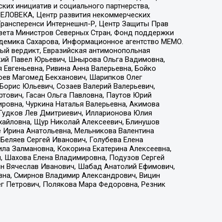
ких инициатив и социального партнерства,
ЕЛОВЕКА, Центр развития некоммерческих
 Трансперенси Интернешнл-Р, Центр Защиты Прав
овета Министров Северных Стран, Фонд поддержки
адемика Сахарова, Информационное агентство МЕМО.
ый вердикт, Евразийская антимонопольная
кий Павел Юрьевич, Шнырова Ольга Вадимовна,
 Евгеньевна, Ривина Анна Валерьевна, Бойко
хоев Магомед Бекханович, Шарипков Олег
Борис Юльевич, Созаев Валерий Валерьевич,
тович, Гасан Ольга Павловна, Паутов Юрий
ровна, Чуркина Наталья Валерьевна, Акимова
 Гудков Лев Дмитриевич, Илларионова Юлия
ихайловна, Щур Николай Алексеевич, Блинушов
е Ирина Анатольевна, Мельникова Валентина
Беляев Сергей Иванович, Голубева Елена
ила Залмановна, Кокорина Екатерина Алексеевна,
, Шахова Елена Владимировна, Подузов Сергей
ин Вячеслав Иванович, Шабад Анатолий Ефимович,
вна, Смирнов Владимир Александрович, Вицин
ег Петрович, Полякова Мара Федоровна, Резник