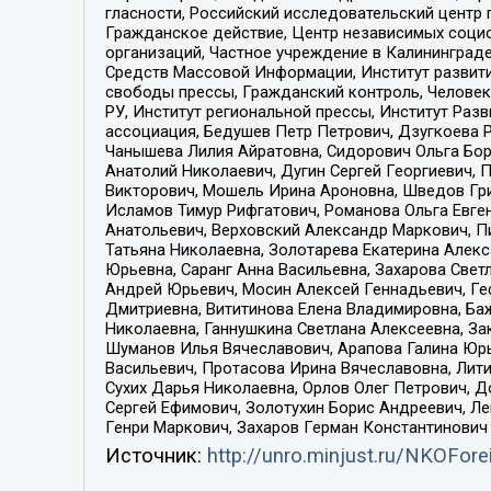
гласности, Российский исследовательский центр 
Гражданское действие, Центр независимых соци
организаций, Частное учреждение в Калининград
Средств Массовой Информации, Институт развити
свободы прессы, Гражданский контроль, Человек
РУ, Институт региональной прессы, Институт Ра
ассоциация, Бедушев Петр Петрович, Дзугкоева 
Чанышева Лилия Айратовна, Сидорович Ольга Бори
Анатолий Николаевич, Дугин Сергей Георгиевич, 
Викторович, Мошель Ирина Ароновна, Шведов Гри
Исламов Тимур Рифгатович, Романова Ольга Евге
Анатольевич, Верховский Александр Маркович, П
Татьяна Николаевна, Золотарева Екатерина Алек
Юрьевна, Саранг Анна Васильевна, Захарова Свет
Андрей Юрьевич, Мосин Алексей Геннадьевич, Ге
Дмитриевна, Вититинова Елена Владимировна, Ба
Николаевна, Ганнушкина Светлана Алексеевна, За
Шуманов Илья Вячеславович, Арапова Галина Юрь
Васильевич, Протасова Ирина Вячеславовна, Лит
Сухих Дарья Николаевна, Орлов Олег Петрович, 
Сергей Ефимович, Золотухин Борис Андреевич, Л
Генри Маркович, Захаров Герман Константинович
Источник:
http://unro.minjust.ru/NKOFore