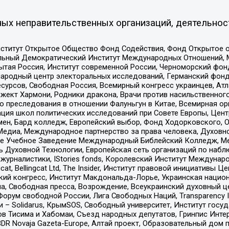
ых неправительственных организаций, деятельнос
ститут Открытое Общество Фонд Содействия, Фонд Открытое 
альный Демократический Институт Международных Отношений,
тая Россия, Институт современной России, Черноморский фонд
родный центр электоральных исследований, Германский фонд
рсов, Свободная Россия, Всемирный конгресс украинцев, Атла
ект Хармони, Родники дракона, Врачи против насильственного
ию преследования в отношении Фалуньгун в Китае, Всемирная о
ация школ политических исследований при Совете Европы, Цен
мен, Бард колледж, Европейский выбор, Фонд Ходорковского,
едиа, Международное партнерство за права человека, Духовно
ое Учебное Заведение Международный Библейский Колледж, М
ь Духовной Технологии, Европейская сеть организаций по наб
урналистики, IStories fonds, Королевский Институт Между
gcat, Bellingcat Ltd, The Insider, Институт правовой инициатив
инский конгресс, Институт Макдональда-Лорье, Украинская нац
, Свободная пресса, Возрождение, Всеукраинский духовный цен
орум свободной России, Лига Свободных Наций, Transparеncy I
– Solidarus, КрымSOS, Свободный университет, Институт госу
в Тисима и Хабомаи, Съезд народных депутатов, Гринпис Инте
DR Novaja Gazeta-Europe, Алтай проект, Образовательный дом 