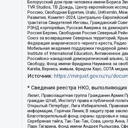
Белорусский дом прав человека имени Бориса Зво
TVR Studios, ТВ Дождь, Центр европейских иссл
Россию, Свободная Бурятия, Uralic, UnKremlin, 
Развития, Комитет-2024, Центрально-Европейски
трактатов Свидетелей Иеговы, Гражданский Совет
РЭНД корпорейшн, Русская Америка за демократи
Россия Берлин, Свободная Россия Северный Рейн-В
Союз за возвращение Северных территорий, Крымско
Федерация анархического черного креста, Радио
Мобильная академия поддержки гендерной демократи
Institute of International Education, Антивоенн
Российско-канадский демократический альянс, 
Свободу, Фонд имени Фридриха Науманна за свобо
Karelia, Вернись живым, Фридом Хаус, СОТА меди
Источник:
https://minjust.gov.ru/ru/doc
* Сведения реестра НКО, выполняющих 
Лилит, Правозащитная группа Гражданин.Армия.П
граждан Штаб, Институт права и публичной поли
Открытый Петербург, Лига Избирателей, Правова
информации, Горячая Линия, В защиту прав закл
Благотворительный фонд охраны здоровья и защи
Серебряная тайга, Так-Так-Так, Сова, центр Анн
Парк Гагарина, Фонд имени Андрея Рылькова, Сф