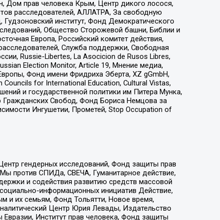
н, Дом прав человека Крым, Центр дикого лосося,
стов расследователей, АЛЛАТРА, За свободную
д, Гудзоновский институт, Фонд Демократического
сследований, Общество Сторожевой башни, Библии и
сточная Европа, Российский комитет действия,
-расследователей, Служба поддержки, Свободная
 Russie-Libertes, La Asocicion de Rusos Libres,
an Election Monitor, Article 19, Мнение медиа,
Европы, Фонд имени Фридриха Эберта, XZ gGmbH,
ls for International Education, Cultural Vistas,
ошений и государственной политики им Питера Мунка,
 Гражданских Свобод, Фонд Бориса Немцова за
имости Ингушетии, Прометей, Stop Occupation of
 Центр гендерных исследований, Фонд защиты прав
 Мы против СПИДа, СВЕЧА, Гуманитарное действие,
ддержки и содействия развитию средств массовой
р социально-информационных инициатив Действие,
 и их семьям, Фонд Тольятти, Новое время,
, Аналитический Центр Юрия Левады, Издательство
 Евразии, Институт прав человека, Фонд защиты