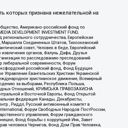
ть которых признана нежелательной на
общество, Американо-российский фонд по
 MEDIA DEVELOPMENT INVESTMENT FUND,
 регионального сотрудничества, Европейская
 Маршалла Соединенных Штатов, Тихоокеанский
нтический совет, Человек в беде, Европейский
 извлечения органов, Фалунь Дафа, Друзья
рганизация по расследованию преследований
тр либеральной современности, Форум
 Оксфордский российский фонд, Фонд Будущее
е Управление Евангельских Христиан Украинской
еждународное христианское движение, Всемирный
людению за выборами, Республика Польша,
народных Отношений, КРИМСЬКА ПРАВОЗАХИСНА
ы Центральной и Восточной Европы, Фонд Открытой
иональная федерация Канады, Декабристы,
тр , Риддл, Русский антивоенный комитет в
nternational, Форум Свободных Народов ПостРоссии,
дарственного управления, Форум гражданского
рнешнл, Фонд борьбы с коррупцией Инк, Завет
прав человека Чернигов, Фонд Дом Прав Человека,