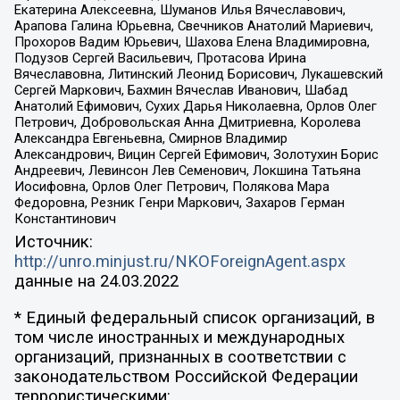
Екатерина Алексеевна, Шуманов Илья Вячеславович,
Арапова Галина Юрьевна, Свечников Анатолий Мариевич,
Прохоров Вадим Юрьевич, Шахова Елена Владимировна,
Подузов Сергей Васильевич, Протасова Ирина
Вячеславовна, Литинский Леонид Борисович, Лукашевский
Сергей Маркович, Бахмин Вячеслав Иванович, Шабад
Анатолий Ефимович, Сухих Дарья Николаевна, Орлов Олег
Петрович, Добровольская Анна Дмитриевна, Королева
Александра Евгеньевна, Смирнов Владимир
Александрович, Вицин Сергей Ефимович, Золотухин Борис
Андреевич, Левинсон Лев Семенович, Локшина Татьяна
Иосифовна, Орлов Олег Петрович, Полякова Мара
Федоровна, Резник Генри Маркович, Захаров Герман
Константинович
Источник:
http://unro.minjust.ru/NKOForeignAgent.aspx
данные на
24.03.2022
* Единый федеральный список организаций, в
том числе иностранных и международных
организаций, признанных в соответствии с
законодательством Российской Федерации
террористическими: