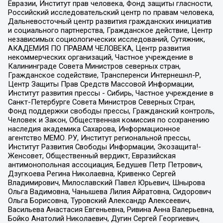
Евразии, Институт прав человека, Фонд защиты гласности,
Российский исследовательский центр по правам человека,
Дальневосточный центр развития гражданских инициатив
и социального партнерства, Гражданское действие, Центр
независимых социологических исследований, Сутяжник,
АКАДЕМИЯ ПО ПРАВАМ ЧЕЛОВЕКА, Центр развития
некоммерческих организаций, Частное учреждение в
Калининграде Совета Министров северных стран,
Гражданское содействие, Трансперенси Интернешнл-Р,
Центр Защиты Прав Средств Массовой Информации,
Институт развития прессы - Сибирь, Частное учреждение в
Санкт-Петербурге Совета Министров Северных Стран,
Фонд поддержки свободы прессы, Гражданский контроль,
Человек и Закон, Общественная комиссия по сохранению
наследия академика Сахарова, Информационное
агентство МЕМО. РУ, Институт региональной прессы,
Институт Развития Свободы Информации, Экозащита!-
Женсовет, Общественный вердикт, Евразийская
антимонопольная ассоциация, Бедушев Петр Петрович,
Дзугкоева Регина Николаевна, Кривенко Сергей
Владимирович, Милославский Павел Юрьевич, Шнырова
Ольга Вадимовна, Чанышева Лилия Айратовна, Сидорович
Ольга Борисовна, Туровский Александр Алексеевич,
Васильева Анастасия Евгеньевна, Ривина Анна Валерьевна,
Бойко Анатолий Николаевич, Дугин Сергей Георгиевич,