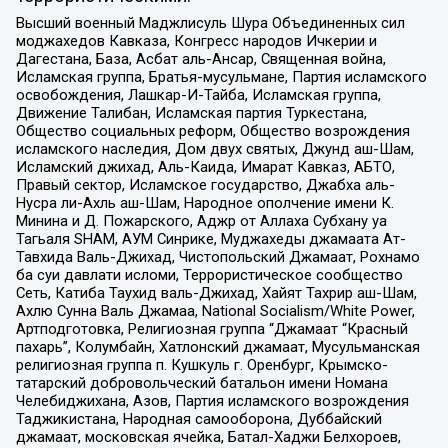
Высший военный Маджлисуль Шура Объединенных сил
моджахедов Кавказа, Конгресс народов Ичкерии и
Дагестана, База, Асбат аль-Ансар, Священная война,
Исламская группа, Братья-мусульмане, Партия исламского
освобождения, Лашкар-И-Тайба, Исламская группа,
Движение Талибан, Исламская партия Туркестана,
Общество социальных реформ, Общество возрождения
исламского наследия, Дом двух святых, Джунд аш-Шам,
Исламский джихад, Аль-Каида, Имарат Кавказ, АБТО,
Правый сектор, Исламское государство, Джабха аль-
Нусра ли-Ахль аш-Шам, Народное ополчение имени К.
Минина и Д. Пожарского, Аджр от Аллаха Субхану уа
Тагьаля SHAM, АУМ Синрике, Муджахеды джамаата Ат-
Тавхида Валь-Джихад, Чистопольский Джамаат, Рохнамо
ба суи давлати исломи, Террористическое сообщество
Сеть, Катиба Таухид валь-Джихад, Хайят Тахрир аш-Шам,
Ахлю Сунна Валь Джамаа, National Socialism/White Power,
Артподготовка, Религиозная группа “Джамаат “Красный
пахарь”, Колумбайн, Хатлонский джамаат, Мусульманская
религиозная группа п. Кушкуль г. Оренбург, Крымско-
татарский добровольческий батальон имени Номана
Челебиджихана, Азов, Партия исламского возрождения
Таджикистана, Народная самооборона, Дуббайский
джамаат, московская ячейка, Батал-Хаджи Белхороев,