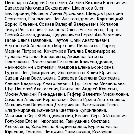
Пивоваров Андрей Сергеевич, Аверин Виталий Евгеньевич,
Барахоев Магомед Бекханович, Шарипков Олег
Викторович, Мошель Ирина Ароновна, Шведов Григорий
Сергеевич, Пономарев Лев Александрович, Каргалицкий
Борис Юльевич, Созаев Валерий Валерьевич, Исламов
Тимур Рифгатович, Романова Ольга Евгеньевна, Щаров
Сергей Алексадрович, Цирульников Борис Альбертович,
Гасан Ольга Павловна, Паутов Юрий Анатольевич,
Верховский Александр Маркович, Пислакова-Паркер
Марина Петровна, Кочеткова Татьяна Владимировна,
Чуркина Наталья Валерьевна, Акимова Татьяна
Николаевна, Золотарева Екатерина Александровна,
Рачинский Ян Збигневич, Жемкова Елена Борисовна,
Гудков Лев Дмитриевич, Илларионова Юлия Юрьевна,
Саранг Анна Васильевна, Захарова Светлана Сергеевна,
Аверин Владимир Анатольевич, Щур Татьяна Михайловна,
Щур Николай Алексеевич, Блинушов Андрей Юрьевич,
Мосин Алексей Геннадьевич, Гефтер Валентин Михайлович,
Симонов Алексей Кириллович, Флиге Ирина Анатольевна,
Мельникова Валентина Дмитриевна, Вититинова Елена
Владимировна, Баженова Светлана Куприяновна,
Максимов Сергей Владимирович, Беляев Сергей Иванович,
Голубева Елена Николаевна, Ганнушкина Светлана
Алексеевна, Закс Елена Владимировна, Буртина Елена
Юрьевна, Гендель Людмила Залмановна, Кокорина