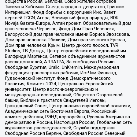
общества Россия, Беллона, Союз жителей островов
Тисима и Хабомаи, Съезд народных депутатов, Гринпис
Интернешнл, Фонд борьбы с коррупцией Инк, Завет
церквей TCCN, Агора, Всемирный фонд природы, BDR
Novaja Gazeta-Europe, Алтай проект, Образовательный дом
прав человека Чернигов, Фонд Дом Прав Человека,
Белорусский дом прав человека имени Бориса Звозскова,
Дом прав человека Тбилиси, Дом прав человека Ереван,
Дом прав человека Крым, Центр дикого лосося, TVR
Studios, ТВ Дождь, Центр европейских исследований им
Вилфрида Мартенса, Сетевое объединение журналистов
расследователей, АЛЛАТРА, За свободную Россию,
Свободная Бурятия, Uralic, UnKremlin, Международная
федерация транспортных рабочих, ИстЧам Финланд,
Гудзоновский институт, Фонд Демократического
Развития, Комитет-2024, Центрально-Европейский
университет, Центр восточноевропейских и
международных исследований, Общество Сторожевой
башни, Библии и трактатов Свидетелей Иеговы,
Гражданский Совет, Центр анализа европейской политики,
Академическая сеть Восточная Европа, Российский
комитет действия, РЭНД корпорейшн, Русская Америка за
демократию в России, Настоящая Россия, Глобальная сеть
журналистов-расследователей, Служба поддержки,
Свободная Россия Берлин, Свободная Россия Северный