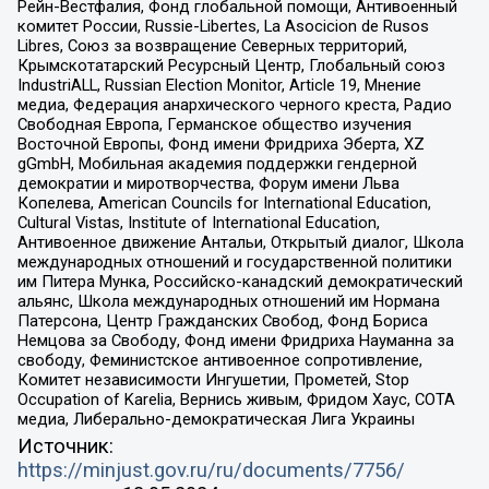
Рейн-Вестфалия, Фонд глобальной помощи, Антивоенный
комитет России, Russie-Libertes, La Asocicion de Rusos
Libres, Союз за возвращение Северных территорий,
Крымскотатарский Ресурсный Центр, Глобальный союз
IndustriALL, Russian Election Monitor, Article 19, Мнение
медиа, Федерация анархического черного креста, Радио
Свободная Европа, Германское общество изучения
Восточной Европы, Фонд имени Фридриха Эберта, XZ
gGmbH, Мобильная академия поддержки гендерной
демократии и миротворчества, Форум имени Льва
Копелева, American Councils for International Education,
Cultural Vistas, Institute of International Education,
Антивоенное движение Антальи, Открытый диалог, Школа
международных отношений и государственной политики
им Питера Мунка, Российско-канадский демократический
альянс, Школа международных отношений им Нормана
Патерсона, Центр Гражданских Свобод, Фонд Бориса
Немцова за Свободу, Фонд имени Фридриха Науманна за
свободу, Феминистское антивоенное сопротивление,
Комитет независимости Ингушетии, Прометей, Stop
Occupation of Karelia, Вернись живым, Фридом Хаус, СОТА
медиа, Либерально-демократическая Лига Украины
Источник:
https://minjust.gov.ru/ru/documents/7756/