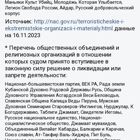
Маньяки Культ Убийц, Молодёжь Которая Улыбается,
Легион Свобода России, Айдар, Русский добровольческий
корпус
Источник:
http://nac.gov.ru/terroristicheskie-i-
ekstremistskie-organizacii-i-materialy.html
данные
на
16.11.2023
* Перечень общественных объединений и
религиозных организаций в отношении
которых судом принято вступившее в
законную силу решение о ликвидации или
запрете деятельности:
Национал-большевистская партия, ВЕК РА, Рада земли
Кубанской Духовно Родовой Державы Русь, Община
Духовного Управления Асгардской Веси Беловодья,
Славянская Община Капища Веды Перуна, Мужская
Духовная Семинария Староверов-Инглингов, Нурджулар, К
Богодержавию, Таблиги Джамаат, Свидетели Иеговы,
Русское национальное единство, Национал-
социалистическое общество, Джамаат мувахидов,
Объединенный Вилайат Кабарды, Балкарии и Карачая,
Союз славян, Ат-Такфир Валь-Хиджра, Пит Буль,