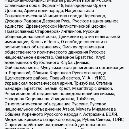
Национал-социалистическая рабочая партия России,
Славянский союз, Формат-18, Благородный Орден
Дьявола, Армия воли народа, Национальная
Социалистическая Инициатива города Череповца,
Духовно-Родовая Держава Русь, Русское национальное
единство, Древнерусской Инглистической церкви
Православных Староверов-Инглингов, Русский
общенациональный союз, Движение против нелегальной
иммиграции, Кровь и Честь, О свободе совести и о
религиозных объединениях, Омская организация
общественного политического движения Русское
национальное единство, Северное Братство, Клуб
Болельщиков Футбольного Клуба Динамо,
Файзрахманисты, Мусульманская религиозная организация
п. Боровский, Община Коренного Русского народа
Щелковского района, Правый сектор, УНА - УНСО,
Украинская повстанческая армия, Тризуб им. Степана
Бандеры, Братство, Белый Крест, Misanthropic division,
Религиозное объединение последователей инглиизма,
Народная Социальная Инициатива, TulaSkins,
Этнополитическое объединение Русские, Русское
национальное объединение Атака, Мечеть Мирмамеда,
Община Коренного Русского народа г. Астрахани, ВОЛЯ,
Меджлис крымскотатарского народа, Рубеж Севера, ТОЙС,
О противодействии экстремистской деятельности,