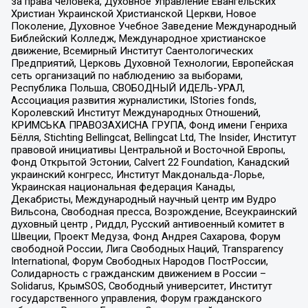
за права человека, Духовное Управление Евангельских
Христиан Украинской Христианской Церкви, Новое
Поколение, Духовное Учебное Заведение Международный
Библейский Колледж, Международное христианское
движение, Всемирный Институт Саентологических
Предприятий, Церковь Духовной Технологии, Европейская
сеть организаций по наблюдению за выборами,
Республика Польша, СВОБОДНЫЙ ИДЕЛЬ-УРАЛ,
Ассоциация развития журналистики, IStories fonds,
Королевский Институт Международных Отношений,
КРИМСЬКА ПРАВОЗАХИСНА ГРУПА, Фонд имени Генриха
Бёлля, Stichting Bellingcat, Bellingcat Ltd, The Insider, Институт
правовой инициативы Центральной и Восточной Европы,
Фонд Открытой Эстонии, Calvert 22 Foundation, Канадский
украинский конгресс, Институт Макдональда-Лорье,
Украинская национальная федерация Канады,
Декабристы, Международный научный центр им Вудро
Вильсона, Свободная пресса, Возрождение, Всеукраинский
духовный центр , Риддл, Русский антивоенный комитет в
Швеции, Проект Медуза, Фонд Андрея Сахарова, Форум
свободной России, Лига Свободных Наций, Transparеncy
International, Форум Свободных Народов ПостРоссии,
Солидарность с гражданским движением в России –
Solidarus, КрымSOS, Свободный университет, Институт
государственного управления, Форум гражданского