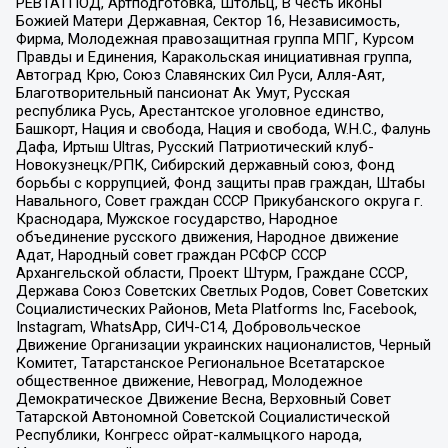
РЕВТАТПОД, Артподготовка, Штольц, В честь иконы
Божией Матери Державная, Сектор 16, Независимость,
Фирма, Молодежная правозащитная группа МПГ, Курсом
Правды и Единения, Каракольская инициативная группа,
Автоград Крю, Союз Славянских Сил Руси, Алля-Аят,
Благотворительный пансионат Ак Умут, Русская
республика Русь, Арестантское уголовное единство,
Башкорт, Нация и свобода, Нация и свобода, W.H.С., Фалунь
Дафа, Иртыш Ultras, Русский Патриотический клуб-
Новокузнецк/РПК, Сибирский державный союз, Фонд
борьбы с коррупцией, Фонд защиты прав граждан, Штабы
Навального, Совет граждан СССР Прикубанского округа г.
Краснодара, Мужское государство, Народное
объединение русского движения, Народное движение
Адат, Народный совет граждан РСФСР СССР
Архангельской области, Проект Штурм, Граждане СССР,
Держава Союз Советских Светлых Родов, Совет Советских
Социалистических Районов, Meta Platforms Inc, Facebook,
Instagram, WhatsApp, СИЧ-С14, Добровольческое
Движение Организации украинских националистов, Черный
Комитет, Татарстанское Региональное Всетатарское
общественное движение, Невоград, Молодежное
Демократическое Движение Весна, Верховный Совет
Татарской Автономной Советской Социалистической
Республики, Конгресс ойрат-калмыцкого народа,