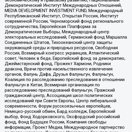
Демократический Институт Международных Отношений,
MEDIA DEVELOPMENT INVESTMENT FUND, Международный
Республиканский Институт, Открытая Россия, Институт
современной России, Черноморский фонд регионального
сотрудничества, Европейская Платформа за
Демократические Выборы, Международный центр
электоральных исследований, Германский фонд Маршалла
Соединенных Штатов, Тихоокеанский центр защиты
окружающей среды и природных ресурсов, Свободная
Россия, Всемирный конгресс украинцев, Атлантический
совет, Человек в беде, Европейский фонд за демократию,
Джеймстаунский фонд, Прожект Хармони, Родники
дракона, Врачи против насильственного извлечения
органов, Фалунь Дафа, Друзья Фалуньгун, Фалуньгун,
Коалиция по расследованию преследования в отношении
Фалуньгун в Китае, Всемирная организация по
расследованию преследований Фалуньгун, Пражский
гражданский центр, Ассоциация школ политических
исследований при Совете Европы, Центр либеральной
современности, Форум русскоязычных европейцев,
Немецко-русский обмен, Бард колледж, Европейский
выбор, Фонд Ходорковского, Оксфордский российский
фонд, Фонд Будущее России, Компания свободы
информации, Проект Медиа, Международное партнерство