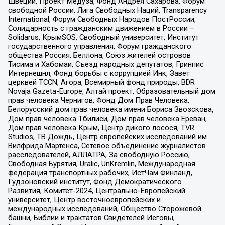
Швеции, Проект Медуза, Фонд Андрея Сахарова, Форум
свободной России, Лига Свободных Наций, Transparеncy
International, Форум Свободных Народов ПостРоссии,
Солидарность с гражданским движением в России –
Solidarus, КрымSOS, Свободный университет, Институт
государственного управления, Форум гражданского
общества Россия, Беллона, Союз жителей островов
Тисима и Хабомаи, Съезд народных депутатов, Гринпис
Интернешнл, Фонд борьбы с коррупцией Инк, Завет
церквей TCCN, Агора, Всемирный фонд природы, BDR
Novaja Gazeta-Europe, Алтай проект, Образовательный дом
прав человека Чернигов, Фонд Дом Прав Человека,
Белорусский дом прав человека имени Бориса Звозскова,
Дом прав человека Тбилиси, Дом прав человека Ереван,
Дом прав человека Крым, Центр дикого лосося, TVR
Studios, ТВ Дождь, Центр европейских исследований им
Вилфрида Мартенса, Сетевое объединение журналистов
расследователей, АЛЛАТРА, За свободную Россию,
Свободная Бурятия, Uralic, UnKremlin, Международная
федерация транспортных рабочих, ИстЧам Финланд,
Гудзоновский институт, Фонд Демократического
Развития, Комитет-2024, Центрально-Европейский
университет, Центр восточноевропейских и
международных исследований, Общество Сторожевой
башни, Библии и трактатов Свидетелей Иеговы,