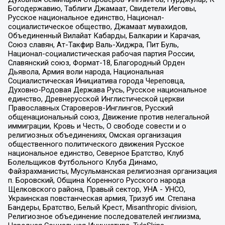
Богодержавию, Таблиги Джамаат, Свидетели Иеговы,
Русское национальное единство, Национал-
социалистическое общество, Джамаат мувахидов,
Объединенный Вилайат Кабарды, Балкарии и Карачая,
Союз славян, Ат-Такфир Валь-Хиджра, Пит Буль,
Национал-социалистическая рабочая партия России,
Славянский союз, Формат-18, Благородный Орден
Дьявола, Армия воли народа, Национальная
Социалистическая Инициатива города Череповца,
Духовно-Родовая Держава Русь, Русское национальное
единство, Древнерусской Инглистической церкви
Православных Староверов-Инглингов, Русский
общенациональный союз, Движение против нелегальной
иммиграции, Кровь и Честь, О свободе совести и о
религиозных объединениях, Омская организация
общественного политического движения Русское
национальное единство, Северное Братство, Клуб
Болельщиков Футбольного Клуба Динамо,
Файзрахманисты, Мусульманская религиозная организация
п. Боровский, Община Коренного Русского народа
Щелковского района, Правый сектор, УНА - УНСО,
Украинская повстанческая армия, Тризуб им. Степана
Бандеры, Братство, Белый Крест, Misanthropic division,
Религиозное объединение последователей инглиизма,