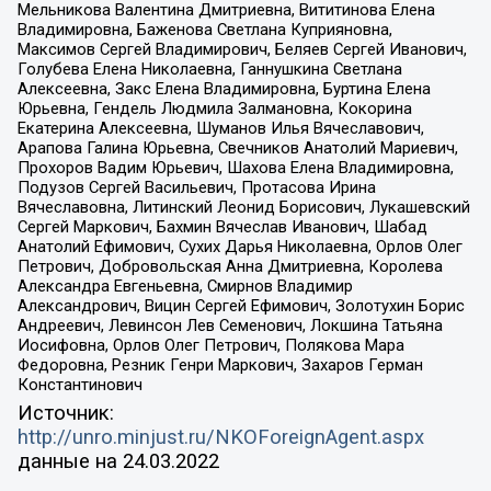
Мельникова Валентина Дмитриевна, Вититинова Елена
Владимировна, Баженова Светлана Куприяновна,
Максимов Сергей Владимирович, Беляев Сергей Иванович,
Голубева Елена Николаевна, Ганнушкина Светлана
Алексеевна, Закс Елена Владимировна, Буртина Елена
Юрьевна, Гендель Людмила Залмановна, Кокорина
Екатерина Алексеевна, Шуманов Илья Вячеславович,
Арапова Галина Юрьевна, Свечников Анатолий Мариевич,
Прохоров Вадим Юрьевич, Шахова Елена Владимировна,
Подузов Сергей Васильевич, Протасова Ирина
Вячеславовна, Литинский Леонид Борисович, Лукашевский
Сергей Маркович, Бахмин Вячеслав Иванович, Шабад
Анатолий Ефимович, Сухих Дарья Николаевна, Орлов Олег
Петрович, Добровольская Анна Дмитриевна, Королева
Александра Евгеньевна, Смирнов Владимир
Александрович, Вицин Сергей Ефимович, Золотухин Борис
Андреевич, Левинсон Лев Семенович, Локшина Татьяна
Иосифовна, Орлов Олег Петрович, Полякова Мара
Федоровна, Резник Генри Маркович, Захаров Герман
Константинович
Источник:
http://unro.minjust.ru/NKOForeignAgent.aspx
данные на
24.03.2022