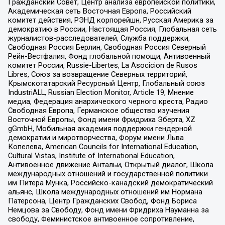
Гражданский Совет, Центр анализа европейской политики,
Академическая сеть Восточная Европа, Российский
комитет действия, РЭНД корпорейшн, Русская Америка за
демократию в России, Настоящая Россия, Глобальная сеть
журналистов-расследователей, Служба поддержки,
Свободная Россия Берлин, Свободная Россия Северный
Рейн-Вестфалия, Фонд глобальной помощи, Антивоенный
комитет России, Russie-Libertes, La Asocicion de Rusos
Libres, Союз за возвращение Северных территорий,
Крымскотатарский Ресурсный Центр, Глобальный союз
IndustriALL, Russian Election Monitor, Article 19, Мнение
медиа, Федерация анархического черного креста, Радио
Свободная Европа, Германское общество изучения
Восточной Европы, Фонд имени Фридриха Эберта, XZ
gGmbH, Мобильная академия поддержки гендерной
демократии и миротворчества, Форум имени Льва
Копелева, American Councils for International Education,
Cultural Vistas, Institute of International Education,
Антивоенное движение Антальи, Открытый диалог, Школа
международных отношений и государственной политики
им Питера Мунка, Российско-канадский демократический
альянс, Школа международных отношений им Нормана
Патерсона, Центр Гражданских Свобод, Фонд Бориса
Немцова за Свободу, Фонд имени Фридриха Науманна за
свободу, Феминистское антивоенное сопротивление,