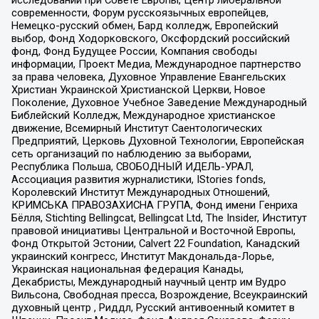
современности, Форум русскоязычных европейцев,
Немецко-русский обмен, Бард колледж, Европейский
выбор, Фонд Ходорковского, Оксфордский российский
фонд, Фонд Будущее России, Компания свободы
информации, Проект Медиа, Международное партнерство
за права человека, Духовное Управление Евангельских
Христиан Украинской Христианской Церкви, Новое
Поколение, Духовное Учебное Заведение Международный
Библейский Колледж, Международное христианское
движение, Всемирный Институт Саентологических
Предприятий, Церковь Духовной Технологии, Европейская
сеть организаций по наблюдению за выборами,
Республика Польша, СВОБОДНЫЙ ИДЕЛЬ-УРАЛ,
Ассоциация развития журналистики, IStories fonds,
Королевский Институт Международных Отношений,
КРИМСЬКА ПРАВОЗАХИСНА ГРУПА, Фонд имени Генриха
Бёлля, Stichting Bellingcat, Bellingcat Ltd, The Insider, Институт
правовой инициативы Центральной и Восточной Европы,
Фонд Открытой Эстонии, Calvert 22 Foundation, Канадский
украинский конгресс, Институт Макдональда-Лорье,
Украинская национальная федерация Канады,
Декабристы, Международный научный центр им Вудро
Вильсона, Свободная пресса, Возрождение, Всеукраинский
духовный центр , Риддл, Русский антивоенный комитет в