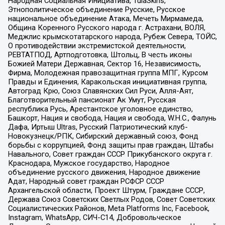
Народная Социальная Инициатива, TulaSkins,
Этнополитическое объединение Русские, Русское
национальное объединение Атака, Мечеть Мирмамеда,
Община Коренного Русского народа г. Астрахани, ВОЛЯ,
Меджлис крымскотатарского народа, Рубеж Севера, ТОЙС,
О противодействии экстремистской деятельности,
РЕВТАТПОД, Артподготовка, Штольц, В честь иконы
Божией Матери Державная, Сектор 16, Независимость,
Фирма, Молодежная правозащитная группа МПГ, Курсом
Правды и Единения, Каракольская инициативная группа,
Автоград Крю, Союз Славянских Сил Руси, Алля-Аят,
Благотворительный пансионат Ак Умут, Русская
республика Русь, Арестантское уголовное единство,
Башкорт, Нация и свобода, Нация и свобода, W.H.С., Фалунь
Дафа, Иртыш Ultras, Русский Патриотический клуб-
Новокузнецк/РПК, Сибирский державный союз, Фонд
борьбы с коррупцией, Фонд защиты прав граждан, Штабы
Навального, Совет граждан СССР Прикубанского округа г.
Краснодара, Мужское государство, Народное
объединение русского движения, Народное движение
Адат, Народный совет граждан РСФСР СССР
Архангельской области, Проект Штурм, Граждане СССР,
Держава Союз Советских Светлых Родов, Совет Советских
Социалистических Районов, Meta Platforms Inc, Facebook,
Instagram, WhatsApp, СИЧ-С14, Добровольческое