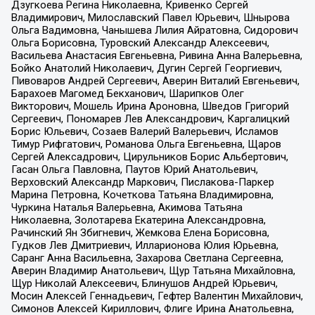
Дзугкоева Регина Николаевна, Кривенко Сергей
Владимирович, Милославский Павел Юрьевич, Шнырова
Ольга Вадимовна, Чанышева Лилия Айратовна, Сидорович
Ольга Борисовна, Туровский Александр Алексеевич,
Васильева Анастасия Евгеньевна, Ривина Анна Валерьевна,
Бойко Анатолий Николаевич, Дугин Сергей Георгиевич,
Пивоваров Андрей Сергеевич, Аверин Виталий Евгеньевич,
Барахоев Магомед Бекханович, Шарипков Олег
Викторович, Мошель Ирина Ароновна, Шведов Григорий
Сергеевич, Пономарев Лев Александрович, Каргалицкий
Борис Юльевич, Созаев Валерий Валерьевич, Исламов
Тимур Рифгатович, Романова Ольга Евгеньевна, Щаров
Сергей Алексадрович, Цирульников Борис Альбертович,
Гасан Ольга Павловна, Паутов Юрий Анатольевич,
Верховский Александр Маркович, Пислакова-Паркер
Марина Петровна, Кочеткова Татьяна Владимировна,
Чуркина Наталья Валерьевна, Акимова Татьяна
Николаевна, Золотарева Екатерина Александровна,
Рачинский Ян Збигневич, Жемкова Елена Борисовна,
Гудков Лев Дмитриевич, Илларионова Юлия Юрьевна,
Саранг Анна Васильевна, Захарова Светлана Сергеевна,
Аверин Владимир Анатольевич, Щур Татьяна Михайловна,
Щур Николай Алексеевич, Блинушов Андрей Юрьевич,
Мосин Алексей Геннадьевич, Гефтер Валентин Михайлович,
Симонов Алексей Кириллович, Флиге Ирина Анатольевна,