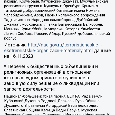
пахарь”, Колумбайн, Хатлонский джамаат, Мусульманская
религиозная группа п. Кушкуль г. Оренбург, Крымско-
татарский добровольческий батальон имени Номана
Челебиджихана, Азов, Партия исламского возрождения
Таджикистана, Народная самооборона, Дуббайский
джамаат, московская ячейка, Батал-Хаджи Белхороев,
Маньяки Культ Убийц, Молодёжь Которая Улыбается,
Легион Свобода России, Айдар, Русский добровольческий
корпус
Источник:
http://nac.gov.ru/terroristicheskie-i-
ekstremistskie-organizacii-i-materialy.html
данные
на
16.11.2023
* Перечень общественных объединений и
религиозных организаций в отношении
которых судом принято вступившее в
законную силу решение о ликвидации или
запрете деятельности:
Национал-большевистская партия, ВЕК РА, Рада земли
Кубанской Духовно Родовой Державы Русь, Община
Духовного Управления Асгардской Веси Беловодья,
Славянская Община Капища Веды Перуна, Мужская
Духовная Семинария Староверов-Инглингов, Нурджулар, К