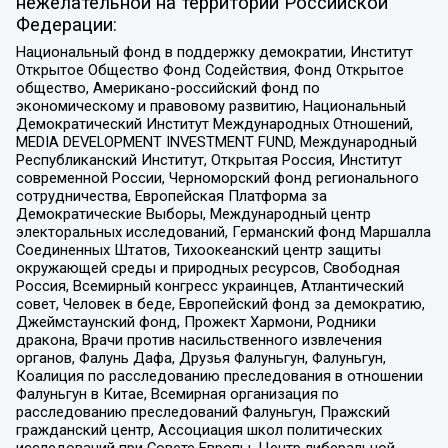
нежелательной на территории Российской
Федерации:
Национальный фонд в поддержку демократии, Институт
Открытое Общество Фонд Содействия, Фонд Открытое
общество, Американо-российский фонд по
экономическому и правовому развитию, Национальный
Демократический Институт Международных Отношений,
MEDIA DEVELOPMENT INVESTMENT FUND, Международный
Республиканский Институт, Открытая Россия, Институт
современной России, Черноморский фонд регионального
сотрудничества, Европейская Платформа за
Демократические Выборы, Международный центр
электоральных исследований, Германский фонд Маршалла
Соединенных Штатов, Тихоокеанский центр защиты
окружающей среды и природных ресурсов, Свободная
Россия, Всемирный конгресс украинцев, Атлантический
совет, Человек в беде, Европейский фонд за демократию,
Джеймстаунский фонд, Прожект Хармони, Родники
дракона, Врачи против насильственного извлечения
органов, Фалунь Дафа, Друзья Фалуньгун, Фалуньгун,
Коалиция по расследованию преследования в отношении
Фалуньгун в Китае, Всемирная организация по
расследованию преследований Фалуньгун, Пражский
гражданский центр, Ассоциация школ политических
исследований при Совете Европы, Центр либеральной