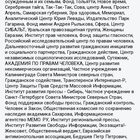
осужденным и их семьям, Фонд Тольятти, Новое время,
Серебряная тайга, Так-Так-Так, Сова, центр Анна, Проект
Апрель, Самарская губерния, Эра здоровья, Мемориал,
Аналитический Центр Юрия Левады, Издательство Парк
Гагарина, Фонд имени Андрея Рылькова, Сфера, Центр
СИБАЛЬТ, Уральская правозащитная группа, Женщины
Евразии, Институт прав человека, Фонд защиты гласности,
Российский исследовательский центр по правам человека,
Дальневосточный центр развития гражданских инициатив
и социального партнерства, Гражданское действие, Центр
независимых социологических исследований, Сутяжник,
АКАДЕМИЯ ПО ПРАВАМ ЧЕЛОВЕКА, Центр развития
некоммерческих организаций, Частное учреждение в
Калининграде Совета Министров северных стран,
Гражданское содействие, Трансперенси Интернешнл-Р,
Центр Защиты Прав Средств Массовой Информации,
Институт развития прессы - Сибирь, Частное учреждение в
Санкт-Петербурге Совета Министров Северных Стран,
Фонд поддержки свободы прессы, Гражданский контроль,
Человек и Закон, Общественная комиссия по сохранению
наследия академика Сахарова, Информационное
агентство МЕМО. РУ, Институт региональной прессы,
Институт Развития Свободы Информации, Экозащита!-
Женсовет, Общественный вердикт, Евразийская
антимонопольная ассоциация, Бедушев Петр Петрович,