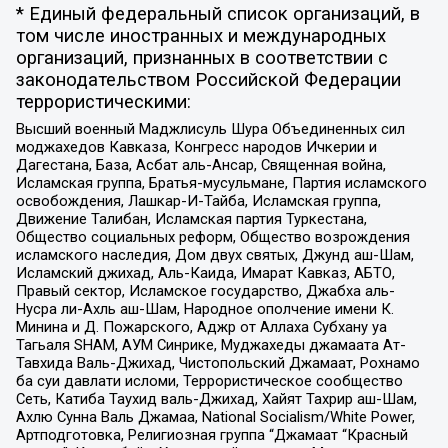
* Единый федеральный список организаций, в
том числе иностранных и международных
организаций, признанных в соответствии с
законодательством Российской Федерации
террористическими:
Высший военный Маджлисуль Шура Объединенных сил
моджахедов Кавказа, Конгресс народов Ичкерии и
Дагестана, База, Асбат аль-Ансар, Священная война,
Исламская группа, Братья-мусульмане, Партия исламского
освобождения, Лашкар-И-Тайба, Исламская группа,
Движение Талибан, Исламская партия Туркестана,
Общество социальных реформ, Общество возрождения
исламского наследия, Дом двух святых, Джунд аш-Шам,
Исламский джихад, Аль-Каида, Имарат Кавказ, АБТО,
Правый сектор, Исламское государство, Джабха аль-
Нусра ли-Ахль аш-Шам, Народное ополчение имени К.
Минина и Д. Пожарского, Аджр от Аллаха Субхану уа
Тагьаля SHAM, АУМ Синрике, Муджахеды джамаата Ат-
Тавхида Валь-Джихад, Чистопольский Джамаат, Рохнамо
ба суи давлати исломи, Террористическое сообщество
Сеть, Катиба Таухид валь-Джихад, Хайят Тахрир аш-Шам,
Ахлю Сунна Валь Джамаа, National Socialism/White Power,
Артподготовка, Религиозная группа “Джамаат “Красный