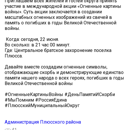
Приглашаем всех жителей и гостей округа принять
участие в международной акции «Огненные картины
войны». Суть акции заключается в создании
масштабных огненных изображений из свечей в
память о погибших в годы Великой Отечественной
войны.️
️ Когда: сегодня, 22 июня.
Во сколько: в 21 час 00 минут.
Где: Центральное братское захоронение поселка
Плюсса.
Давайте вместе создадим огненные символы,
отображающие скорбь и демонстрирующие единство
памяти нашего народа о всех героях, погибших в годы
Великой Отечественной войны️️
#ОгненныеКартиныВойны #ДеньПамятиИСкорби
#МыПомним #РоссияЕдина
#ПлюсскийМуниципальныйОкруг
Администрация Плюсского района
41