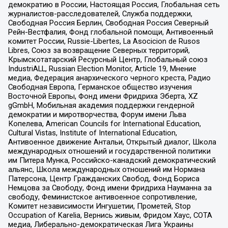
демократию в России, Настоящая Россия, Глобальная сеть
журналистов-расследователей, Служба поддержки,
Свободная Россия Берлин, Свободная Россия Северный
Рейн-Вестфалия, Фонд глобальной помощи, Антивоенный
комитет России, Russie-Libertes, La Asocicion de Rusos
Libres, Союз за возвращение Северных территорий,
Крымскотатарский Ресурсный Центр, Глобальный союз
IndustriALL, Russian Election Monitor, Article 19, Мнение
медиа, Федерация анархического черного креста, Радио
Свободная Европа, Германское общество изучения
Восточной Европы, Фонд имени Фридриха Эберта, XZ
gGmbH, Мобильная академия поддержки гендерной
демократии и миротворчества, Форум имени Льва
Копелева, American Councils for International Education,
Cultural Vistas, Institute of International Education,
Антивоенное движение Антальи, Открытый диалог, Школа
международных отношений и государственной политики
им Питера Мунка, Российско-канадский демократический
альянс, Школа международных отношений им Нормана
Патерсона, Центр Гражданских Свобод, Фонд Бориса
Немцова за Свободу, Фонд имени Фридриха Науманна за
свободу, Феминистское антивоенное сопротивление,
Комитет независимости Ингушетии, Прометей, Stop
Occupation of Karelia, Вернись живым, Фридом Хаус, СОТА
медиа, Либерально-демократическая Лига Украины