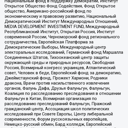
Национальный фонд в поддержку демократии, Институт
Открытое Общество Фонд Содействия, Фонд Открытое
общество, Американо-российский фонд по
экономическому и правовому развитию, Национальный
Демократический Институт Международных Отношений,
MEDIA DEVELOPMENT INVESTMENT FUND, Международный
Республиканский Институт, Открытая Россия, Институт
современной России, Черноморский фонд регионального
сотрудничества, Европейская Платформа за
Демократические Выборы, Международный центр
электоральных исследований, Германский фонд Маршалла
Соединенных Штатов, Тихоокеанский центр защиты
окружающей среды и природных ресурсов, Свободная
Россия, Всемирный конгресс украинцев, Атлантический
совет, Человек в беде, Европейский фонд за демократию,
Джеймстаунский фонд, Прожект Хармони, Родники
дракона, Врачи против насильственного извлечения
органов, Фалунь Дафа, Друзья Фалуньгун, Фалуньгун,
Коалиция по расследованию преследования в отношении
Фалуньгун в Китае, Всемирная организация по
расследованию преследований Фалуньгун, Пражский
гражданский центр, Ассоциация школ политических
исследований при Совете Европы, Центр либеральной
современности, Форум русскоязычных европейцев,
Немецко-русский обмен, Бард колледж, Европейский