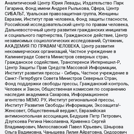
Аналитический Центр Юрия Левады, Издательство Парк
Гагарина, Фонд имени Андрея Рылькова, Сфера, Центр
СИБАЛЬТ, Уральская правозащитная группа, Женщины
Евразии, Институт прав человека, Фонд защиты гласности,
Российский исследовательский центр по правам человека,
Дальневосточный центр развития гражданских инициатив
и социального партнерства, Гражданское действие, Центр
независимых социологических исследований, Сутяжник,
АКАДЕМИЯ ПО ПРАВАМ ЧЕЛОВЕКА, Центр развития
некоммерческих организаций, Частное учреждение в
Калининграде Совета Министров северных стран,
Гражданское содействие, Трансперенси Интернешнл-Р,
Центр Защиты Прав Средств Массовой Информации,
Институт развития прессы - Сибирь, Частное учреждение в
Санкт-Петербурге Совета Министров Северных Стран,
Фонд поддержки свободы прессы, Гражданский контроль,
Человек и Закон, Общественная комиссия по сохранению
наследия академика Сахарова, Информационное
агентство МЕМО. РУ, Институт региональной прессы,
Институт Развития Свободы Информации, Экозащита!-
Женсовет, Общественный вердикт, Евразийская
антимонопольная ассоциация, Бедушев Петр Петрович,
Дзугкоева Регина Николаевна, Кривенко Сергей
Владимирович, Милославский Павел Юрьевич, Шнырова
Ольга Вадимовна, Чанышева Лилия Айратовна, Сидорович