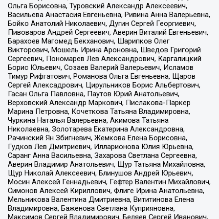
Ольга Борисовна, Туровский Александр Алексеевич,
Васильева Анастасия Евгеньевна, Ривина Анна Валерьевна,
Бойко Анатолий Николаевич, Дугин Сергей Георгиевич,
Пивоваров Андрей Сергеевич, Аверин Виталий Евгеньевич,
Барахоев Магомед Бекханович, Шарипков Олег
Викторович, Мошель Ирина Ароновна, Шведов Григорий
Сергеевич, Пономарев Лев Александрович, Каргалицкий
Борис Юльевич, Созаев Валерий Валерьевич, Исламов
Тимур Рифгатович, Романова Ольга Евгеньевна, Щаров
Сергей Алексадрович, Цирульников Борис Альбертович,
Гасан Ольга Павловна, Паутов Юрий Анатольевич,
Верховский Александр Маркович, Пислакова-Паркер
Марина Петровна, Кочеткова Татьяна Владимировна,
Чуркина Наталья Валерьевна, Акимова Татьяна
Николаевна, Золотарева Екатерина Александровна,
Рачинский Ян Збигневич, Жемкова Елена Борисовна,
Гудков Лев Дмитриевич, Илларионова Юлия Юрьевна,
Саранг Анна Васильевна, Захарова Светлана Сергеевна,
Аверин Владимир Анатольевич, Щур Татьяна Михайловна,
Щур Николай Алексеевич, Блинушов Андрей Юрьевич,
Мосин Алексей Геннадьевич, Гефтер Валентин Михайлович,
Симонов Алексей Кириллович, Флиге Ирина Анатольевна,
Мельникова Валентина Дмитриевна, Вититинова Елена
Владимировна, Баженова Светлана Куприяновна,
Максимов Сергей Владимирович, Беляев Сергей Иванович,