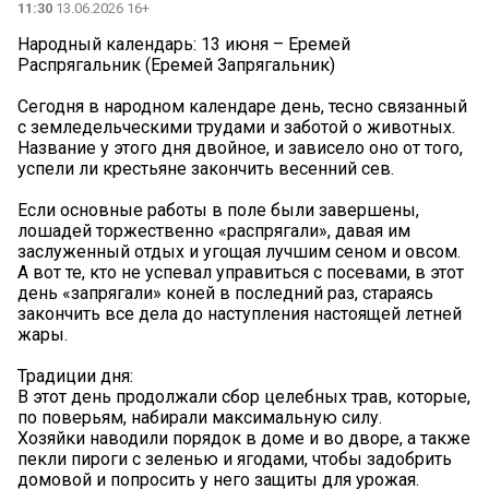
11:30
13.06.2026 16+
Народный календарь: 13 июня – Еремей
Распрягальник (Еремей Запрягальник)
Сегодня в народном календаре день, тесно связанный
с земледельческими трудами и заботой о животных.
Название у этого дня двойное, и зависело оно от того,
успели ли крестьяне закончить весенний сев.
Если основные работы в поле были завершены,
лошадей торжественно «распрягали», давая им
заслуженный отдых и угощая лучшим сеном и овсом.
А вот те, кто не успевал управиться с посевами, в этот
день «запрягали» коней в последний раз, стараясь
закончить все дела до наступления настоящей летней
жары.
Традиции дня:
В этот день продолжали сбор целебных трав, которые,
по поверьям, набирали максимальную силу.
Хозяйки наводили порядок в доме и во дворе, а также
пекли пироги с зеленью и ягодами, чтобы задобрить
домовой и попросить у него защиты для урожая.