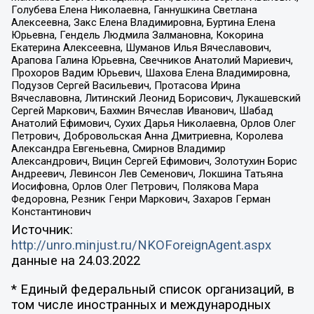
Голубева Елена Николаевна, Ганнушкина Светлана
Алексеевна, Закс Елена Владимировна, Буртина Елена
Юрьевна, Гендель Людмила Залмановна, Кокорина
Екатерина Алексеевна, Шуманов Илья Вячеславович,
Арапова Галина Юрьевна, Свечников Анатолий Мариевич,
Прохоров Вадим Юрьевич, Шахова Елена Владимировна,
Подузов Сергей Васильевич, Протасова Ирина
Вячеславовна, Литинский Леонид Борисович, Лукашевский
Сергей Маркович, Бахмин Вячеслав Иванович, Шабад
Анатолий Ефимович, Сухих Дарья Николаевна, Орлов Олег
Петрович, Добровольская Анна Дмитриевна, Королева
Александра Евгеньевна, Смирнов Владимир
Александрович, Вицин Сергей Ефимович, Золотухин Борис
Андреевич, Левинсон Лев Семенович, Локшина Татьяна
Иосифовна, Орлов Олег Петрович, Полякова Мара
Федоровна, Резник Генри Маркович, Захаров Герман
Константинович
Источник:
http://unro.minjust.ru/NKOForeignAgent.aspx
данные на
24.03.2022
* Единый федеральный список организаций, в
том числе иностранных и международных