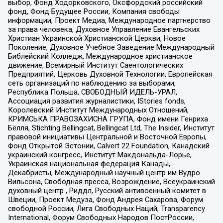
выбор, Фонд Ходорковского, Оксфордский российский
фонд, Фонд Будущее России, Компания свободы
информации, Проект Медиа, Международное партнерство
за права человека, Духовное Управление Евангельских
Христиан Украинской Христианской Церкви, Новое
Поколение, Духовное Учебное Заведение Международный
Библейский Колледж, Международное христианское
движение, Всемирный Институт Саентологических
Предприятий, Церковь Духовной Технологии, Европейская
сеть организаций по наблюдению за выборами,
Республика Польша, СВОБОДНЫЙ ИДЕЛЬ-УРАЛ,
Ассоциация развития журналистики, IStories fonds,
Королевский Институт Международных Отношений,
КРИМСЬКА ПРАВОЗАХИСНА ГРУПА, Фонд имени Генриха
Бёлля, Stichting Bellingcat, Bellingcat Ltd, The Insider, Институт
правовой инициативы Центральной и Восточной Европы,
Фонд Открытой Эстонии, Calvert 22 Foundation, Канадский
украинский конгресс, Институт Макдональда-Лорье,
Украинская национальная федерация Канады,
Декабристы, Международный научный центр им Вудро
Вильсона, Свободная пресса, Возрождение, Всеукраинский
духовный центр , Риддл, Русский антивоенный комитет в
Швеции, Проект Медуза, Фонд Андрея Сахарова, Форум
свободной России, Лига Свободных Наций, Transparеncy
International, Форум Свободных Народов ПостРоссии,