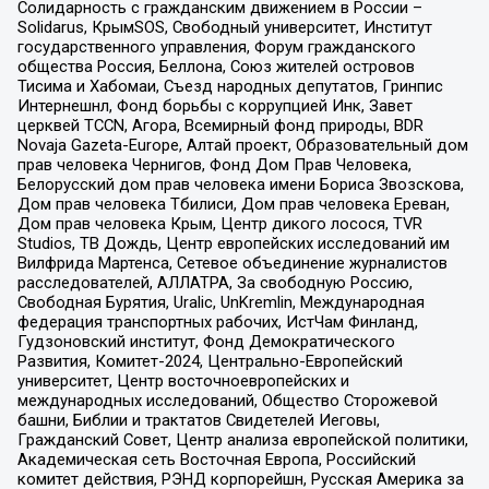
Солидарность с гражданским движением в России –
Solidarus, КрымSOS, Свободный университет, Институт
государственного управления, Форум гражданского
общества Россия, Беллона, Союз жителей островов
Тисима и Хабомаи, Съезд народных депутатов, Гринпис
Интернешнл, Фонд борьбы с коррупцией Инк, Завет
церквей TCCN, Агора, Всемирный фонд природы, BDR
Novaja Gazeta-Europe, Алтай проект, Образовательный дом
прав человека Чернигов, Фонд Дом Прав Человека,
Белорусский дом прав человека имени Бориса Звозскова,
Дом прав человека Тбилиси, Дом прав человека Ереван,
Дом прав человека Крым, Центр дикого лосося, TVR
Studios, ТВ Дождь, Центр европейских исследований им
Вилфрида Мартенса, Сетевое объединение журналистов
расследователей, АЛЛАТРА, За свободную Россию,
Свободная Бурятия, Uralic, UnKremlin, Международная
федерация транспортных рабочих, ИстЧам Финланд,
Гудзоновский институт, Фонд Демократического
Развития, Комитет-2024, Центрально-Европейский
университет, Центр восточноевропейских и
международных исследований, Общество Сторожевой
башни, Библии и трактатов Свидетелей Иеговы,
Гражданский Совет, Центр анализа европейской политики,
Академическая сеть Восточная Европа, Российский
комитет действия, РЭНД корпорейшн, Русская Америка за