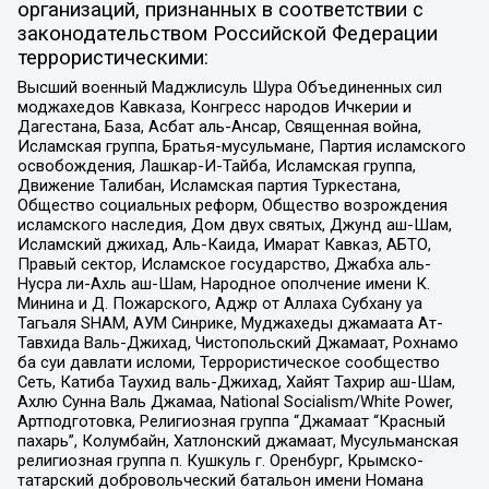
организаций, признанных в соответствии с
законодательством Российской Федерации
террористическими:
Высший военный Маджлисуль Шура Объединенных сил
моджахедов Кавказа, Конгресс народов Ичкерии и
Дагестана, База, Асбат аль-Ансар, Священная война,
Исламская группа, Братья-мусульмане, Партия исламского
освобождения, Лашкар-И-Тайба, Исламская группа,
Движение Талибан, Исламская партия Туркестана,
Общество социальных реформ, Общество возрождения
исламского наследия, Дом двух святых, Джунд аш-Шам,
Исламский джихад, Аль-Каида, Имарат Кавказ, АБТО,
Правый сектор, Исламское государство, Джабха аль-
Нусра ли-Ахль аш-Шам, Народное ополчение имени К.
Минина и Д. Пожарского, Аджр от Аллаха Субхану уа
Тагьаля SHAM, АУМ Синрике, Муджахеды джамаата Ат-
Тавхида Валь-Джихад, Чистопольский Джамаат, Рохнамо
ба суи давлати исломи, Террористическое сообщество
Сеть, Катиба Таухид валь-Джихад, Хайят Тахрир аш-Шам,
Ахлю Сунна Валь Джамаа, National Socialism/White Power,
Артподготовка, Религиозная группа “Джамаат “Красный
пахарь”, Колумбайн, Хатлонский джамаат, Мусульманская
религиозная группа п. Кушкуль г. Оренбург, Крымско-
татарский добровольческий батальон имени Номана