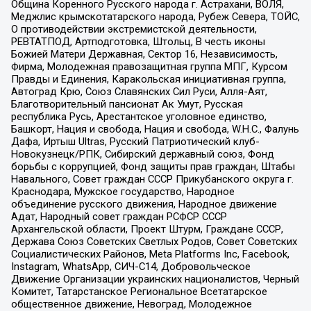
Община Коренного Русского народа г. Астрахани, ВОЛЯ,
Меджлис крымскотатарского народа, Рубеж Севера, ТОЙС,
О противодействии экстремистской деятельности,
РЕВТАТПОД, Артподготовка, Штольц, В честь иконы
Божией Матери Державная, Сектор 16, Независимость,
Фирма, Молодежная правозащитная группа МПГ, Курсом
Правды и Единения, Каракольская инициативная группа,
Автоград Крю, Союз Славянских Сил Руси, Алля-Аят,
Благотворительный пансионат Ак Умут, Русская
республика Русь, Арестантское уголовное единство,
Башкорт, Нация и свобода, Нация и свобода, W.H.С., Фалунь
Дафа, Иртыш Ultras, Русский Патриотический клуб-
Новокузнецк/РПК, Сибирский державный союз, Фонд
борьбы с коррупцией, Фонд защиты прав граждан, Штабы
Навального, Совет граждан СССР Прикубанского округа г.
Краснодара, Мужское государство, Народное
объединение русского движения, Народное движение
Адат, Народный совет граждан РСФСР СССР
Архангельской области, Проект Штурм, Граждане СССР,
Держава Союз Советских Светлых Родов, Совет Советских
Социалистических Районов, Meta Platforms Inc, Facebook,
Instagram, WhatsApp, СИЧ-С14, Добровольческое
Движение Организации украинских националистов, Черный
Комитет, Татарстанское Региональное Всетатарское
общественное движение, Невоград, Молодежное