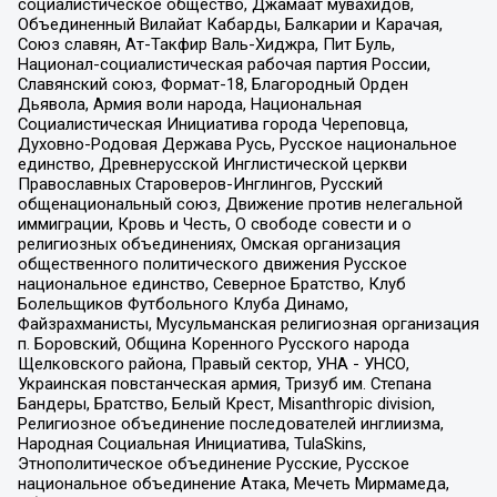
социалистическое общество, Джамаат мувахидов,
Объединенный Вилайат Кабарды, Балкарии и Карачая,
Союз славян, Ат-Такфир Валь-Хиджра, Пит Буль,
Национал-социалистическая рабочая партия России,
Славянский союз, Формат-18, Благородный Орден
Дьявола, Армия воли народа, Национальная
Социалистическая Инициатива города Череповца,
Духовно-Родовая Держава Русь, Русское национальное
единство, Древнерусской Инглистической церкви
Православных Староверов-Инглингов, Русский
общенациональный союз, Движение против нелегальной
иммиграции, Кровь и Честь, О свободе совести и о
религиозных объединениях, Омская организация
общественного политического движения Русское
национальное единство, Северное Братство, Клуб
Болельщиков Футбольного Клуба Динамо,
Файзрахманисты, Мусульманская религиозная организация
п. Боровский, Община Коренного Русского народа
Щелковского района, Правый сектор, УНА - УНСО,
Украинская повстанческая армия, Тризуб им. Степана
Бандеры, Братство, Белый Крест, Misanthropic division,
Религиозное объединение последователей инглиизма,
Народная Социальная Инициатива, TulaSkins,
Этнополитическое объединение Русские, Русское
национальное объединение Атака, Мечеть Мирмамеда,