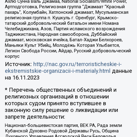
Ахлю Сунна Валь Джамаа, National Socialism/White Power,
Артподготовка, Религиозная группа “Джамаат “Красный
пахарь”, Колумбайн, Хатлонский джамаат, Мусульманская
религиозная группа п. Кушкуль г. Оренбург, Крымско-
татарский добровольческий батальон имени Номана
Челебиджихана, Азов, Партия исламского возрождения
Таджикистана, Народная самооборона, Дуббайский
джамаат, московская ячейка, Батал-Хаджи Белхороев,
Маньяки Культ Убийц, Молодёжь Которая Улыбается,
Легион Свобода России, Айдар, Русский добровольческий
корпус
Источник:
http://nac.gov.ru/terroristicheskie-i-
ekstremistskie-organizacii-i-materialy.html
данные
на
16.11.2023
* Перечень общественных объединений и
религиозных организаций в отношении
которых судом принято вступившее в
законную силу решение о ликвидации или
запрете деятельности:
Национал-большевистская партия, ВЕК РА, Рада земли
Кубанской Духовно Родовой Державы Русь, Община
Духовного Управления Асгардской Веси Беловодья,