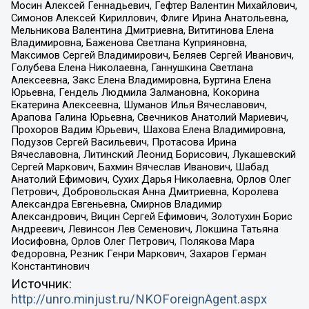
Мосин Алексей Геннадьевич, Гефтер Валентин Михайлович,
Симонов Алексей Кириллович, Флиге Ирина Анатольевна,
Мельникова Валентина Дмитриевна, Вититинова Елена
Владимировна, Баженова Светлана Куприяновна,
Максимов Сергей Владимирович, Беляев Сергей Иванович,
Голубева Елена Николаевна, Ганнушкина Светлана
Алексеевна, Закс Елена Владимировна, Буртина Елена
Юрьевна, Гендель Людмила Залмановна, Кокорина
Екатерина Алексеевна, Шуманов Илья Вячеславович,
Арапова Галина Юрьевна, Свечников Анатолий Мариевич,
Прохоров Вадим Юрьевич, Шахова Елена Владимировна,
Подузов Сергей Васильевич, Протасова Ирина
Вячеславовна, Литинский Леонид Борисович, Лукашевский
Сергей Маркович, Бахмин Вячеслав Иванович, Шабад
Анатолий Ефимович, Сухих Дарья Николаевна, Орлов Олег
Петрович, Добровольская Анна Дмитриевна, Королева
Александра Евгеньевна, Смирнов Владимир
Александрович, Вицин Сергей Ефимович, Золотухин Борис
Андреевич, Левинсон Лев Семенович, Локшина Татьяна
Иосифовна, Орлов Олег Петрович, Полякова Мара
Федоровна, Резник Генри Маркович, Захаров Герман
Константинович
Источник:
http://unro.minjust.ru/NKOForeignAgent.aspx