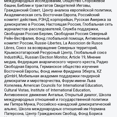
международных исследований, Общество Сторожевой
башни, Библии и трактатов Свидетелей Иеговы,
Гражданский Совет, Центр анализа европейской политики,
Академическая сеть Восточная Европа, Российский
комитет действия, РЭНД корпорейшн, Русская Америка за
демократию в России, Настоящая Россия, Глобальная сеть
журналистов-расследователей, Служба поддержки,
Свободная Россия Берлин, Свободная Россия Северный
Рейн-Вестфалия, Фонд глобальной помощи, Антивоенный
комитет России, Russie-Libertes, La Asocicion de Rusos
Libres, Союз за возвращение Северных территорий,
Крымскотатарский Ресурсный Центр, Глобальный союз
IndustriALL, Russian Election Monitor, Article 19, Мнение
медиа, Федерация анархического черного креста, Радио
Свободная Европа, Германское общество изучения
Восточной Европы, Фонд имени Фридриха Эберта, XZ
gGmbH, Мобильная академия поддержки гендерной
демократии и миротворчества, Форум имени Льва
Копелева, American Councils for International Education,
Cultural Vistas, Institute of International Education,
Антивоенное движение Антальи, Открытый диалог, Школа
международных отношений и государственной политики
им Питера Мунка, Российско-канадский демократический
альянс, Школа международных отношений им Нормана
Патерсона, Центр Гражданских Свобод, Фонд Бориса