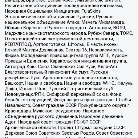
Религиозное объединение последователей инглиизма,
Народная Социальная Инициатива, TulaSkins,
Этнополитическое объединение Русские, Русское
национальное объединение Атака, Мечеть Мирмамеда,
Община Коренного Русского народа г. Астрахани, ВОЛЯ,
Меджлис крымскотатарского народа, Рубеж Севера, ТОЙС,
О противодействии экстремистской деятельности,
РЕВТАТПОД, Артподготовка, Штольц, В честь иконы
Божией Матери Державная, Сектор 16, Независимость,
Фирма, Молодежная правозащитная группа МПГ, Курсом
Правды и Единения, Каракольская инициативная группа,
Автоград Крю, Союз Славянских Сил Руси, Алля-Аят,
Благотворительный пансионат Ак Умут, Русская
республика Русь, Арестантское уголовное единство,
Башкорт, Нация и свобода, Нация и свобода, W.H.С., Фалунь
Дафа, Иртыш Ultras, Русский Патриотический клуб-
Новокузнецк/РПК, Сибирский державный союз, Фонд
борьбы с коррупцией, Фонд защиты прав граждан, Штабы
Навального, Совет граждан СССР Прикубанского округа г.
Краснодара, Мужское государство, Народное
объединение русского движения, Народное движение
Адат, Народный совет граждан РСФСР СССР
Архангельской области, Проект Штурм, Граждане СССР,
Держава Союз Советских Светлых Родов, Совет Советских