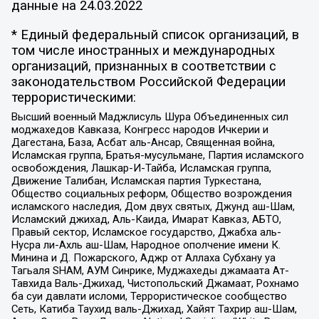
данные на
24.03.2022
* Единый федеральный список организаций, в
том числе иностранных и международных
организаций, признанных в соответствии с
законодательством Российской Федерации
террористическими:
Высший военный Маджлисуль Шура Объединенных сил
моджахедов Кавказа, Конгресс народов Ичкерии и
Дагестана, База, Асбат аль-Ансар, Священная война,
Исламская группа, Братья-мусульмане, Партия исламского
освобождения, Лашкар-И-Тайба, Исламская группа,
Движение Талибан, Исламская партия Туркестана,
Общество социальных реформ, Общество возрождения
исламского наследия, Дом двух святых, Джунд аш-Шам,
Исламский джихад, Аль-Каида, Имарат Кавказ, АБТО,
Правый сектор, Исламское государство, Джабха аль-
Нусра ли-Ахль аш-Шам, Народное ополчение имени К.
Минина и Д. Пожарского, Аджр от Аллаха Субхану уа
Тагьаля SHAM, АУМ Синрике, Муджахеды джамаата Ат-
Тавхида Валь-Джихад, Чистопольский Джамаат, Рохнамо
ба суи давлати исломи, Террористическое сообщество
Сеть, Катиба Таухид валь-Джихад, Хайят Тахрир аш-Шам,