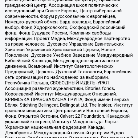
гражданский центр, Ассоциация школ политических
исследований при Совете Европы, Центр либеральной
современности, Форум русскоязычных европейцев,
Немецко-русский обмен, Бард колледж, Европейский
выбор, Фонд Ходорковского, Оксфордский российский
фонд, Фонд Будущее России, Компания свободы
информации, Проект Медиа, Международное партнерство
за права человека, Духовное Управление Евангельских
Христиан Украинской Христианской Церкви, Новое
Поколение, Духовное Учебное Заведение Международный
Библейский Колледж, Международное христианское
движение, Всемирный Институт Саентологических
Предприятий, Церковь Духовной Технологии, Европейская
сеть организаций по наблюдению за выборами,
Республика Польша, СВОБОДНЫЙ ИДЕЛЬ-УРАЛ,
Ассоциация развития журналистики, IStories fonds,
Королевский Институт Международных Отношений,
КРИМСЬКА ПРАВОЗАХИСНА ГРУПА, Фонд имени Генриха
Бёлля, Stichting Bellingcat, Bellingcat Ltd, The Insider, Институт
правовой инициативы Центральной и Восточной Европы,
Фонд Открытой Эстонии, Calvert 22 Foundation, Канадский
украинский конгресс, Институт Макдональда-Лорье,
Украинская национальная федерация Канады,
Декабристы, Международный научный центр им Вудро