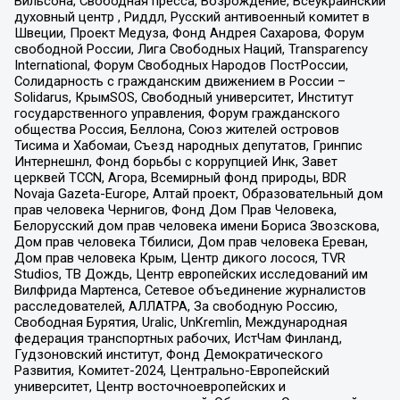
Вильсона, Свободная пресса, Возрождение, Всеукраинский
духовный центр , Риддл, Русский антивоенный комитет в
Швеции, Проект Медуза, Фонд Андрея Сахарова, Форум
свободной России, Лига Свободных Наций, Transparеncy
International, Форум Свободных Народов ПостРоссии,
Солидарность с гражданским движением в России –
Solidarus, КрымSOS, Свободный университет, Институт
государственного управления, Форум гражданского
общества Россия, Беллона, Союз жителей островов
Тисима и Хабомаи, Съезд народных депутатов, Гринпис
Интернешнл, Фонд борьбы с коррупцией Инк, Завет
церквей TCCN, Агора, Всемирный фонд природы, BDR
Novaja Gazeta-Europe, Алтай проект, Образовательный дом
прав человека Чернигов, Фонд Дом Прав Человека,
Белорусский дом прав человека имени Бориса Звозскова,
Дом прав человека Тбилиси, Дом прав человека Ереван,
Дом прав человека Крым, Центр дикого лосося, TVR
Studios, ТВ Дождь, Центр европейских исследований им
Вилфрида Мартенса, Сетевое объединение журналистов
расследователей, АЛЛАТРА, За свободную Россию,
Свободная Бурятия, Uralic, UnKremlin, Международная
федерация транспортных рабочих, ИстЧам Финланд,
Гудзоновский институт, Фонд Демократического
Развития, Комитет-2024, Центрально-Европейский
университет, Центр восточноевропейских и