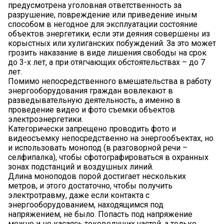
предусмотрена уголовная ответственность за
разрушение, повреждение или приведение иным
способом в негодное для эксплуатации состояние
объектов энергетики, если эти деяния совершены из
корыстных или хулиганских побуждений. За это может
грозить наказание в виде лишения свободы на срок
до 3-х лет, а при отягчающих обстоятельствах – до 7
лет.
Помимо непосредственного вмешательства в работу
энергооборудования граждан вовлекают в
разведывательную деятельность, а именно в
проведение видео и фото съемки объектов
электроэнергетики.
Категорически запрещено проводить фото и
видеосъемку непосредственно на энергообъектах, но
и использовать монопод (в разговорной речи –
селфипалка), чтобы сфотографироваться в охранных
зонах подстанций и воздушных линий.
Длина моноподов порой достигает нескольких
метров, и этого достаточно, чтобы получить
электротравму, даже если контакта с
энергооборудованием, находящимся под
напряжением, не было. Попасть под напряжение
можно и не касаясь токоведущих частей, а только