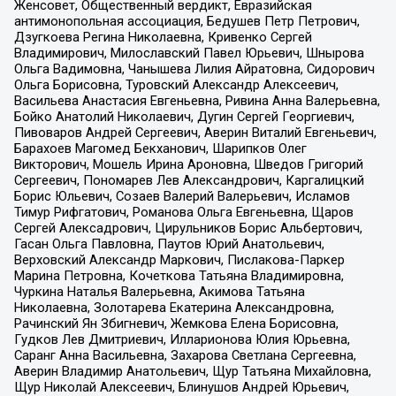
Женсовет, Общественный вердикт, Евразийская
антимонопольная ассоциация, Бедушев Петр Петрович,
Дзугкоева Регина Николаевна, Кривенко Сергей
Владимирович, Милославский Павел Юрьевич, Шнырова
Ольга Вадимовна, Чанышева Лилия Айратовна, Сидорович
Ольга Борисовна, Туровский Александр Алексеевич,
Васильева Анастасия Евгеньевна, Ривина Анна Валерьевна,
Бойко Анатолий Николаевич, Дугин Сергей Георгиевич,
Пивоваров Андрей Сергеевич, Аверин Виталий Евгеньевич,
Барахоев Магомед Бекханович, Шарипков Олег
Викторович, Мошель Ирина Ароновна, Шведов Григорий
Сергеевич, Пономарев Лев Александрович, Каргалицкий
Борис Юльевич, Созаев Валерий Валерьевич, Исламов
Тимур Рифгатович, Романова Ольга Евгеньевна, Щаров
Сергей Алексадрович, Цирульников Борис Альбертович,
Гасан Ольга Павловна, Паутов Юрий Анатольевич,
Верховский Александр Маркович, Пислакова-Паркер
Марина Петровна, Кочеткова Татьяна Владимировна,
Чуркина Наталья Валерьевна, Акимова Татьяна
Николаевна, Золотарева Екатерина Александровна,
Рачинский Ян Збигневич, Жемкова Елена Борисовна,
Гудков Лев Дмитриевич, Илларионова Юлия Юрьевна,
Саранг Анна Васильевна, Захарова Светлана Сергеевна,
Аверин Владимир Анатольевич, Щур Татьяна Михайловна,
Щур Николай Алексеевич, Блинушов Андрей Юрьевич,