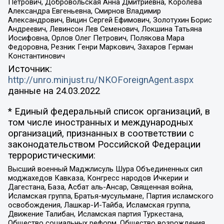
Петрович, Добровольская Анна Дмитриевна, Королева
Александра Евгеньевна, Смирнов Владимир
Александрович, Вицин Сергей Ефимович, Золотухин Борис
Андреевич, Левинсон Лев Семенович, Локшина Татьяна
Иосифовна, Орлов Олег Петрович, Полякова Мара
Федоровна, Резник Генри Маркович, Захаров Герман
Константинович
Источник:
http://unro.minjust.ru/NKOForeignAgent.aspx
данные на
24.03.2022
* Единый федеральный список организаций, в
том числе иностранных и международных
организаций, признанных в соответствии с
законодательством Российской Федерации
террористическими:
Высший военный Маджлисуль Шура Объединенных сил
моджахедов Кавказа, Конгресс народов Ичкерии и
Дагестана, База, Асбат аль-Ансар, Священная война,
Исламская группа, Братья-мусульмане, Партия исламского
освобождения, Лашкар-И-Тайба, Исламская группа,
Движение Талибан, Исламская партия Туркестана,
Общество социальных реформ, Общество возрождения