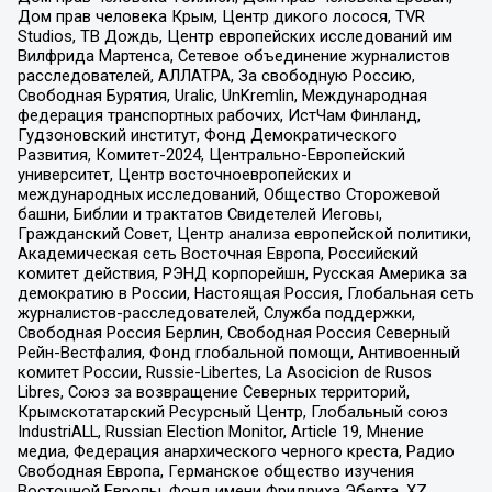
Дом прав человека Крым, Центр дикого лосося, TVR
Studios, ТВ Дождь, Центр европейских исследований им
Вилфрида Мартенса, Сетевое объединение журналистов
расследователей, АЛЛАТРА, За свободную Россию,
Свободная Бурятия, Uralic, UnKremlin, Международная
федерация транспортных рабочих, ИстЧам Финланд,
Гудзоновский институт, Фонд Демократического
Развития, Комитет-2024, Центрально-Европейский
университет, Центр восточноевропейских и
международных исследований, Общество Сторожевой
башни, Библии и трактатов Свидетелей Иеговы,
Гражданский Совет, Центр анализа европейской политики,
Академическая сеть Восточная Европа, Российский
комитет действия, РЭНД корпорейшн, Русская Америка за
демократию в России, Настоящая Россия, Глобальная сеть
журналистов-расследователей, Служба поддержки,
Свободная Россия Берлин, Свободная Россия Северный
Рейн-Вестфалия, Фонд глобальной помощи, Антивоенный
комитет России, Russie-Libertes, La Asocicion de Rusos
Libres, Союз за возвращение Северных территорий,
Крымскотатарский Ресурсный Центр, Глобальный союз
IndustriALL, Russian Election Monitor, Article 19, Мнение
медиа, Федерация анархического черного креста, Радио
Свободная Европа, Германское общество изучения
Восточной Европы, Фонд имени Фридриха Эберта, XZ