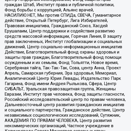
граждан Штаб, Институт права и публичной политики,
Фонд борьбы с коррупцией, Альянс врачей,
НАСИЛИЮ.НЕТ, Мы против СПИДа, СВЕЧА, Гуманитарное
действие, Открытый Петербург, Лига Избирателей,
Правовая инициатива, Гражданский Союз, Хасдей
Ерушалаим, Центр поддержки и содействия развитию
средств массовой информации, Горячая Линия, В защиту
прав заключенных, Институт глобализации и социальных
движений, Центр социально-информационных инициатив
Действие, Благотворительный фонд охраны здоровья и
защиты прав граждан, Благотворительный фонд помощи
осужденным и их семьям, Фонд Тольятти, Новое время,
Серебряная тайга, Так-Так-Так, Сова, центр Анна, Проект
Апрель, Самарская губерния, Эра здоровья, Мемориал,
Аналитический Центр Юрия Левады, Издательство Парк
Гагарина, Фонд имени Андрея Рылькова, Сфера, Центр
СИБАЛЬТ, Уральская правозащитная группа, Женщины
Евразии, Институт прав человека, Фонд защиты гласности,
Российский исследовательский центр по правам человека,
Дальневосточный центр развития гражданских инициатив
и социального партнерства, Гражданское действие, Центр
независимых социологических исследований, Сутяжник,
АКАДЕМИЯ ПО ПРАВАМ ЧЕЛОВЕКА, Центр развития
некоммерческих организаций, Частное учреждение в