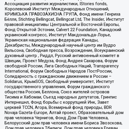
Ассоциация развития журналистики, IStories fonds,
Королевский Институт Международных Отношений,
КРИМСЬКА ПРАВОЗАХИСНА ГРУПА, Фонд имени Генриха
Бёлля, Stichting Bellingcat, Bellingcat Ltd, The Insider, Институт
правовой инициативы Центральной и Восточной Европы,
Фонд Открытой Эстонии, Calvert 22 Foundation, Канадский
украинский конгресс, Институт Макдональда-Лорье,
Украинская национальная федерация Канады,
Декабристы, Международный научный центр им Вудро
Вильсона, Свободная пресса, Возрождение, Всеукраинский
духовный центр , Риддл, Русский антивоенный комитет в
Швеции, Проект Медуза, Фонд Андрея Сахарова, Форум
свободной России, Лига Свободных Наций, Transparеncy
International, Форум Свободных Народов ПостРоссии,
Солидарность с гражданским движением в России –
Solidarus, КрымSOS, Свободный университет, Институт
государственного управления, Форум гражданского
общества Россия, Беллона, Союз жителей островов
Тисима и Хабомаи, Съезд народных депутатов, Гринпис
Интернешнл, Фонд борьбы с коррупцией Инк, Завет
церквей TCCN, Агора, Всемирный фонд природы, BDR
Novaja Gazeta-Europe, Алтай проект, Образовательный дом
прав человека Чернигов, Фонд Дом Прав Человека,
Белорусский дом прав человека имени Бориса Звозскова,
Дом прав человека Тбилиси, Дом прав человека Ереван,