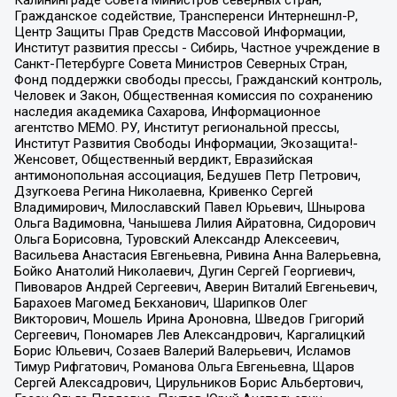
Калининграде Совета Министров северных стран,
Гражданское содействие, Трансперенси Интернешнл-Р,
Центр Защиты Прав Средств Массовой Информации,
Институт развития прессы - Сибирь, Частное учреждение в
Санкт-Петербурге Совета Министров Северных Стран,
Фонд поддержки свободы прессы, Гражданский контроль,
Человек и Закон, Общественная комиссия по сохранению
наследия академика Сахарова, Информационное
агентство МЕМО. РУ, Институт региональной прессы,
Институт Развития Свободы Информации, Экозащита!-
Женсовет, Общественный вердикт, Евразийская
антимонопольная ассоциация, Бедушев Петр Петрович,
Дзугкоева Регина Николаевна, Кривенко Сергей
Владимирович, Милославский Павел Юрьевич, Шнырова
Ольга Вадимовна, Чанышева Лилия Айратовна, Сидорович
Ольга Борисовна, Туровский Александр Алексеевич,
Васильева Анастасия Евгеньевна, Ривина Анна Валерьевна,
Бойко Анатолий Николаевич, Дугин Сергей Георгиевич,
Пивоваров Андрей Сергеевич, Аверин Виталий Евгеньевич,
Барахоев Магомед Бекханович, Шарипков Олег
Викторович, Мошель Ирина Ароновна, Шведов Григорий
Сергеевич, Пономарев Лев Александрович, Каргалицкий
Борис Юльевич, Созаев Валерий Валерьевич, Исламов
Тимур Рифгатович, Романова Ольга Евгеньевна, Щаров
Сергей Алексадрович, Цирульников Борис Альбертович,