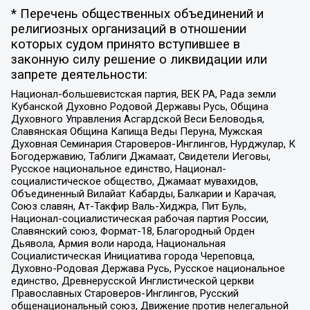
* Перечень общественных объединений и
религиозных организаций в отношении
которых судом принято вступившее в
законную силу решение о ликвидации или
запрете деятельности:
Национал-большевистская партия, ВЕК РА, Рада земли
Кубанской Духовно Родовой Державы Русь, Община
Духовного Управления Асгардской Веси Беловодья,
Славянская Община Капища Веды Перуна, Мужская
Духовная Семинария Староверов-Инглингов, Нурджулар, К
Богодержавию, Таблиги Джамаат, Свидетели Иеговы,
Русское национальное единство, Национал-
социалистическое общество, Джамаат мувахидов,
Объединенный Вилайат Кабарды, Балкарии и Карачая,
Союз славян, Ат-Такфир Валь-Хиджра, Пит Буль,
Национал-социалистическая рабочая партия России,
Славянский союз, Формат-18, Благородный Орден
Дьявола, Армия воли народа, Национальная
Социалистическая Инициатива города Череповца,
Духовно-Родовая Держава Русь, Русское национальное
единство, Древнерусской Инглистической церкви
Православных Староверов-Инглингов, Русский
общенациональный союз, Движение против нелегальной