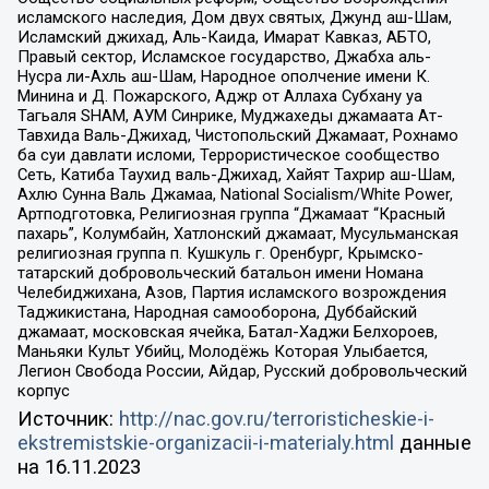
исламского наследия, Дом двух святых, Джунд аш-Шам,
Исламский джихад, Аль-Каида, Имарат Кавказ, АБТО,
Правый сектор, Исламское государство, Джабха аль-
Нусра ли-Ахль аш-Шам, Народное ополчение имени К.
Минина и Д. Пожарского, Аджр от Аллаха Субхану уа
Тагьаля SHAM, АУМ Синрике, Муджахеды джамаата Ат-
Тавхида Валь-Джихад, Чистопольский Джамаат, Рохнамо
ба суи давлати исломи, Террористическое сообщество
Сеть, Катиба Таухид валь-Джихад, Хайят Тахрир аш-Шам,
Ахлю Сунна Валь Джамаа, National Socialism/White Power,
Артподготовка, Религиозная группа “Джамаат “Красный
пахарь”, Колумбайн, Хатлонский джамаат, Мусульманская
религиозная группа п. Кушкуль г. Оренбург, Крымско-
татарский добровольческий батальон имени Номана
Челебиджихана, Азов, Партия исламского возрождения
Таджикистана, Народная самооборона, Дуббайский
джамаат, московская ячейка, Батал-Хаджи Белхороев,
Маньяки Культ Убийц, Молодёжь Которая Улыбается,
Легион Свобода России, Айдар, Русский добровольческий
корпус
Источник:
http://nac.gov.ru/terroristicheskie-i-
ekstremistskie-organizacii-i-materialy.html
данные
на
16.11.2023