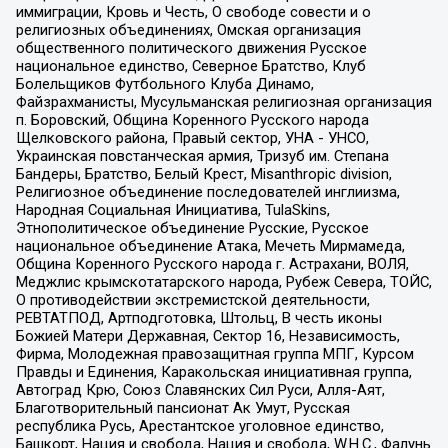
иммиграции, Кровь и Честь, О свободе совести и о
религиозных объединениях, Омская организация
общественного политического движения Русское
национальное единство, Северное Братство, Клуб
Болельщиков Футбольного Клуба Динамо,
Файзрахманисты, Мусульманская религиозная организация
п. Боровский, Община Коренного Русского народа
Щелковского района, Правый сектор, УНА - УНСО,
Украинская повстанческая армия, Тризуб им. Степана
Бандеры, Братство, Белый Крест, Misanthropic division,
Религиозное объединение последователей инглиизма,
Народная Социальная Инициатива, TulaSkins,
Этнополитическое объединение Русские, Русское
национальное объединение Атака, Мечеть Мирмамеда,
Община Коренного Русского народа г. Астрахани, ВОЛЯ,
Меджлис крымскотатарского народа, Рубеж Севера, ТОЙС,
О противодействии экстремистской деятельности,
РЕВТАТПОД, Артподготовка, Штольц, В честь иконы
Божией Матери Державная, Сектор 16, Независимость,
Фирма, Молодежная правозащитная группа МПГ, Курсом
Правды и Единения, Каракольская инициативная группа,
Автоград Крю, Союз Славянских Сил Руси, Алля-Аят,
Благотворительный пансионат Ак Умут, Русская
республика Русь, Арестантское уголовное единство,
Башкорт, Нация и свобода, Нация и свобода, W.H.С., Фалунь