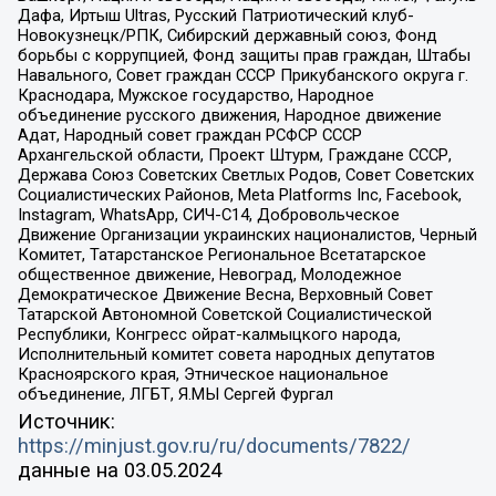
Дафа, Иртыш Ultras, Русский Патриотический клуб-
Новокузнецк/РПК, Сибирский державный союз, Фонд
борьбы с коррупцией, Фонд защиты прав граждан, Штабы
Навального, Совет граждан СССР Прикубанского округа г.
Краснодара, Мужское государство, Народное
объединение русского движения, Народное движение
Адат, Народный совет граждан РСФСР СССР
Архангельской области, Проект Штурм, Граждане СССР,
Держава Союз Советских Светлых Родов, Совет Советских
Социалистических Районов, Meta Platforms Inc, Facebook,
Instagram, WhatsApp, СИЧ-С14, Добровольческое
Движение Организации украинских националистов, Черный
Комитет, Татарстанское Региональное Всетатарское
общественное движение, Невоград, Молодежное
Демократическое Движение Весна, Верховный Совет
Татарской Автономной Советской Социалистической
Республики, Конгресс ойрат-калмыцкого народа,
Исполнительный комитет совета народных депутатов
Красноярского края, Этническое национальное
объединение, ЛГБТ, Я.МЫ Сергей Фургал
Источник:
https://minjust.gov.ru/ru/documents/7822/
данные на
03.05.2024