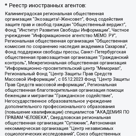
* Реестр иностранных агентов:
Калининградская региональная общественная организация "Экозащита!-Женсовет", Фонд содействия защите прав и свобод граждан "Общественный вердикт", Фонд "Институт Развития Свободы Информации", Частное учреждение "Информационное агентство МЕМО. РУ", Региональная общественная организация "Общественная комиссия по сохранению наследия академика Сахарова", Фонд поддержки свободы прессы, Санкт-Петербургская общественная правозащитная организация "Гражданский контроль", Межрегиональная общественная организация "Информационно-просветительский центр "Мемориал", Региональный Фонд "Центр Защиты Прав Средств Массовой Информации", с 05.12.2023 Фонд "Центр Защиты Прав Средств массовой информации", Региональная общественная благотворительная организация помощи беженцам и мигрантам "Гражданское содействие", Негосударственное образовательное учреждение дополнительного профессионального образования (повышение квалификации) специалистов "АКАДЕМИЯ ПО ПРАВАМ ЧЕЛОВЕКА", Свердловская региональная общественная организация "Сутяжник", Автономная некоммерческая организация "Центр независимых социологических исследований", Союз общественных объединений "Российский исследовательский центр по правам человека", Региональное общественное учреждение научно-информационный центр "МЕМОРИАЛ", Некоммерческая организация "Фонд защиты гласности", Автономная некоммерческая организация "Институт прав человека", Городская общественная организация "Екатеринбургское общество "МЕМОРИАЛ", Городская общественная организация "Рязанское историко-просветительское и правозащитное общество "Мемориал" (Рязанский Мемориал), Челябинский региональный орган общественной самодеятельности – женское общественное объединение "Женщины Евразии", Челябинский региональный орган общественной самодеятельности "Уральская правозащитная группа", Фонд содействия защите здоровья и социальной справедливости имени Андрея Рылькова, Автономная Некоммерческая Организация "Аналитический Центр Юрия Левады", Автономная некоммерческая организация социальной поддержки населения "Проект Апрель", Региональная общественная организация помощи женщинам и детям, находящимся в кризисной ситуации "Информационно-методический центр "Анна", Фонд содействия развитию массовых коммуникаций и правовому просвещению "Так-так-Так", Фонд содействия устойчивому развитию "Серебряная тайга", Свердловский региональный общественный фонд социальных проектов "Новое время", "Idel.Реалии", Кавказ.Реалии, Крым.Реалии, Телеканал Настоящее Время, Татаро-башкирская служба Радио Свобода (Azatliq Radiosi), Радио Свободная Европа/Радио Свобода (PCE/PC), "Сибирь.Реалии", "Фактограф", Благотворительный фонд помощи осужденным и их семьям, Автономная некоммерческая организация "Институт глобализации и социальных движений", Фонд "В защиту прав заключенных", Частное учреждение "Центр поддержки и содействия развитию средств массовой информации", Пензенский региональный общественный благотворительный фонд "Гражданский союз", "Север.Реалии", Некоммерческая организация Фонд "Правовая инициатива", Общество с ограниченной ответственностью "Радио Свободная Европа/Радио Свобода", Чешское информационное агентство "MEDIUM-ORIENT", Красноярская региональная общественная организация "Мы против СПИДа", Камалягин Денис Николаевич, Маркелов Сергей Евгеньевич, Пономарев Лев Александрович, Савицкая Людмила Алексеевна, Автономная некоммерческая организация "Центр по работе с проблемой насилия "НАСИЛИЮ.НЕТ", Межрегиональный профессиональный союз работников здравоохранения "Альянс врачей", Юридическое лицо, зарегистрированное в Латвийской Республике, SIA "Medusa Project" (регистрационный номер 40103797863, дата регистрации 10.06.2014), Некоммерческая организация "Фонд по борьбе с коррупцией", Автономная некоммерческая организация "Институт права и публичной политики", Баданин Роман Сергеевич, Гликин Максим Александрович, Железнова Мария Михайловна, Лукьянова Юлия Сергеевна, Маетная Елизавета Витальевна, Маняхин Петр Борисович, Чуракова Ольга Владимировна, Ярош Юлия Петровна, Юридическое лицо "The Insider SIA", зарегистрированное в Риге, Латвийская Республика (дата регистрации 26.06.2015), являющееся администратором доменного имени интернет-издания "The Insider SIA", https://theins.ru, Постернак Алексей Евгеньевич, Рубин Михаил Аркадьевич, Анин Роман Александрович, Юридическое лицо Istories fonds, зарегистрированное в Латвийской Республике (регистрационный номер 50008295751, дата регистрации 24.02.2020), Великовский Дмитрий Александрович, Долинина Ирина Николаевна, Мароховская Алеся Алексеевна, Шлейнов Роман Юрьевич, Шмагун Олеся Валентиновна, Общество с ограниченной ответственностью "Альтаир 2021", Общество с ограниченной ответственностью "Вега 2021", Общество с ограниченной ответственностью "Главный редактор 2021", Общество с ограниченной ответственностью "Ромашки монолит", Важенков Артем Валерьевич, Ивановская областная общественная организация "Центр гендерных исследований", Гурман Юрий Альбертович, Медиапроект "ОВД-Инфо", Егоров Владимир Владимирович, Жилинский Владимир Александрович, Общество с ограниченной ответственностью "ЗП", Иванова София Юрьевна, Карезина Инна Павловна, Кильтау Екатерина Викторовна, Петров Алексей Викторович, Пискунов Сергей Евгеньевич, Смирнов Сергей Сергеевич, Тихонов Михаил Сергеевич, Общество с ограниченной ответственностью "ЖУРНАЛИСТ-ИНОСТРАННЫЙ АГЕНТ", Арапова Галина Юрьевна, Вольтская Татьяна Анатольевна, Американская компания "Mason G.E.S. Anonymous Foundation" (США), являющаяся владельцем интернет-издания https://mnews.world/, Компания "Stichting Bellingcat", зарегистрированная в Нидерландах (дата регистрации 11.07.2018), Захаров Андрей Вячеславович, Клепиковская Екатерина Дмитриевна, Общество с ограниченной ответственностью "МЕМО", Перл Роман Александрович, Симонов Евгений Алексеевич, Соловьева Елена Анатольевна, Сотников Даниил Владимирович, Сурначева Елизавета Дмитриевна, Автономная некоммерческая организация по защите прав человека и информированию населения "Якутия – Наше Мнение", Общество с ограниченной ответственностью "Москоу диджитал медиа", с 26.01.2023 Общество с ограниченной ответственностью "Чайка Белые сады", Ветошкина Валерия Валерьевна, Заговора Максим Александрович, Межрегиональное общественное движение "Российская ЛГБТ - сеть", Оленичев Максим Владимирович, Павлов Иван Юрьевич, Скворцова Елена Сергеевна, Общество с ограниченной ответственностью "Как бы инагент", Кочетков Игорь Викторович, Общество с ограниченной ответственностью "Честные выборы", Еланчик Олег Александрович, Общество с ограниченной ответственностью "Нобелевский призыв", Гималова Регина Эмилевна, Григорьев Андрей Валерьевич, Григорьева Алина Александровна, Ассоциация по содействию защите прав призывников, альтернативнослужащих и военнослужащих "Правозащитная группа "Гражданин.Армия.Право", Хисамова Регина Фаритовна, Автономная некоммерческая организация по реализации социально-правовых программ "Лилит", Дальневосточное общественное движение "Маяк", Санкт-Петербургская ЛГБТ-инициативная группа "Выход", Инициативная группа ЛГБТ+ "Реверс", Алексеев Андрей Викторович, Бекбулатова Таисия Львовна, Беляев Иван Михайлович, Владыкина Елена Сергеевна, Гельман Марат Александрович, Никульшина Вероника Юрьевна, Толоконникова Надежда Андреевна, Шендерович Виктор Анатольевич, Общество с ограниченной ответственностью "Данное сообщение", Общество с ограниченной ответственностью Издательский дом "Новая глава", Айнбиндер Александра Александровна, Московский комьюнити-центр для ЛГБТ+инициатив, Благотворительный фонд развития филантропии, Deutsche Welle (Германия, Kurt-Schumacher-Strasse 3, 53113 Bonn), Борзунова Мария Михайловна, Воробьев Виктор Викторович, Голубева Анна Львовна, Константинова Алла Михайловна, Малкова Ирина Владимировна, Мурадов Мурад Абдулгалимович, Осетинская Елизавета Николаевна, Понасенков Евгений Николаевич, Ганапольский Матвей Юрьевич, Киселев Евгений Алексеевич, Борухович Ирина Григорьевна, Дремин Иван Тимофеевич, Дубровский Дмитрий Викторович, Красноярская региональная общественная организация поддержки и развития альтернативных образовательных технологий и межкультурных коммуникаций "ИНТЕРРА", Маяковская Екатерина Алексеевна, Фейгин Марк Захарович, Филимонов Андрей Викторович, Дзугкоева Регина Николаевна, Доброхотов Роман Александрович, Дудь Юрий Александрович, Елкин Сергей Владимирович, Кругликов Кирилл Игоревич, Сабунаева Мария Леонидовна, Семенов Алексей Владимирович, Шаинян Карен Багратович, Шульман Екатерина Михайловна, Асафьев Артур Валерьевич, Вахштайн Виктор Семенович, Венедиктов Алексей Алексеевич, Лушникова Екатерина Евгеньевна, Волков Леонид Михайлович, Невзоров Александр Глебович, Пархоменко Сергей Борисович, Сироткин Ярослав Николаевич, Кара-Мурза Владимир Владимирович, Баранова Наталья Владимировна, Гозман Леонид Яковлевич, Кагарлицкий Борис Юльевич, Климарев Михаил Валерьевич, Милов Владимир Станиславович, Автономная некоммерческая организация Краснодарский центр современного искусства "Типография", Моргенштерн Алишер Тагирович, Соболь Любовь Эдуардовна, Общество с ограниченной ответственностью "ЛИЗА НОРМ", Каспаров Гарри Кимович, Ходорковский Михаил Борисович, Общество с ограниченной ответственностью "Апрельские тезисы", Данилович Ирина Брониславовна, Кашин Олег Владимирович, Петров Николай Владимирович, Пивоваров Алексей Владимирович, Соколов Михаил Владимирович, Цветкова Юлия Владимировна, Чичваркин Евгений Александрович, Комитет против пыток/Команда против пыток, Общество с ограниченной ответственностью "Первый научный", Общество с ограниченной ответственностью "Вертолет и ко", Белоцерковская Вероника Борисовна, Кац Максим Евгеньевич, Лазарева Татьяна Юрьевна, Шаведдинов Руслан Табризович, Яшин Илья Валерьевич, Общество с ограниченной ответственностью "Иноагент ААВ", Алешковский Дмитрий Петрович, Альбац Евгения Марковна, Быков Дмитрий Львович, Галямина Юлия Евгеньевна, Лойко Сергей Леонидович, Мартынов Кирилл Константинович, Медведев Сергей Александрович, Крашенинников Федор Геннадиевич, Гордеева Катерина Вл