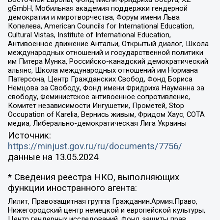
gGmbH, Мобильная академия поддержки гендерной
демократии и миротворчества, Форум имени Льва
Копелева, American Councils for International Education,
Cultural Vistas, Institute of International Education,
Антивоенное движение Антальи, Открытый диалог, Школа
международных отношений и государственной политики
им Питера Мунка, Российско-канадский демократический
альянс, Школа международных отношений им Нормана
Патерсона, Центр Гражданских Свобод, Фонд Бориса
Немцова за Свободу, Фонд имени Фридриха Науманна за
свободу, Феминистское антивоенное сопротивление,
Комитет независимости Ингушетии, Прометей, Stop
Occupation of Karelia, Вернись живым, Фридом Хаус, СОТА
медиа, Либерально-демократическая Лига Украины
Источник:
https://minjust.gov.ru/ru/documents/7756/
данные на
13.05.2024
* Сведения реестра НКО, выполняющих
функции иностранного агента:
Лилит, Правозащитная группа Гражданин.Армия.Право,
Нижегородский центр немецкой и европейской культуры,
Центр гендерных исследований, Фонд защиты прав