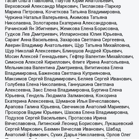
Гасан Ольга Павловна, Паутов Юрий Анатольевич,
Верховский Александр Маркович, Пислакова-Паркер
Марина Петровна, Кочеткова Татьяна Владимировна,
Чуркина Наталья Валерьевна, Акимова Татьяна
Николаевна, Золотарева Екатерина Александровна,
Рачинский Ян Збигневич, Жемкова Елена Борисовна,
Гудков Лев Дмитриевич, Илларионова Юлия Юрьевна,
Саранг Анна Васильевна, Захарова Светлана Сергеевна,
Аверин Владимир Анатольевич, Щур Татьяна Михайловна,
Щур Николай Алексеевич, Блинушов Андрей Юрьевич,
Мосин Алексей Геннадьевич, Гефтер Валентин Михайлович,
Симонов Алексей Кириллович, Флиге Ирина Анатольевна,
Мельникова Валентина Дмитриевна, Вититинова Елена
Владимировна, Баженова Светлана Куприяновна,
Максимов Сергей Владимирович, Беляев Сергей Иванович,
Голубева Елена Николаевна, Ганнушкина Светлана
Алексеевна, Закс Елена Владимировна, Буртина Елена
Юрьевна, Гендель Людмила Залмановна, Кокорина
Екатерина Алексеевна, Шуманов Илья Вячеславович,
Арапова Галина Юрьевна, Свечников Анатолий Мариевич,
Прохоров Вадим Юрьевич, Шахова Елена Владимировна,
Подузов Сергей Васильевич, Протасова Ирина
Вячеславовна, Литинский Леонид Борисович, Лукашевский
Сергей Маркович, Бахмин Вячеслав Иванович, Шабад
Анатолий Ефимович, Сухих Дарья Николаевна, Орлов Олег