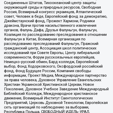
Соединенных Штатов, Тихоокеанский центр защиты
окружающей среды и природных ресурсов, Свободная
Россия, Всемирный конгресс украинцев, Атлантический
совет, Человек в беде, Европейский фонд за демократию,
Джеймстаунский фонд, Прожект Хармони, Родники
дракона, Врачи против насильственного извлечения
органов, Фалунь Дафа, Друзья Фалуньгун, Фалуньгун,
Коалиция по расследованию преследования в отношении
Фалуньгун в Китае, Всемирная организация по
расследованию преследований Фалуньгун, Пражский
гражданский центр, Ассоциация школ политических
исследований при Совете Европы, Центр либеральной
современности, Форум русскоязычных европейцев,
Немецко-русский обмен, Бард колледж, Европейский
выбор, Фонд Ходорковского, Оксфордский российский
фонд, Фонд Будущее России, Компания свободы
информации, Проект Медиа, Международное партнерство
за права человека, Духовное Управление Евангельских
Христиан Украинской Христианской Церкви, Новое
Поколение, Духовное Учебное Заведение Международный
Библейский Колледж, Международное христианское
движение, Всемирный Институт Саентологических
Предприятий, Церковь Духовной Технологии, Европейская
сеть организаций по наблюдению за выборами,
Республика Польша, СВОБОДНЫЙ ИДЕЛЬ-УРАЛ,