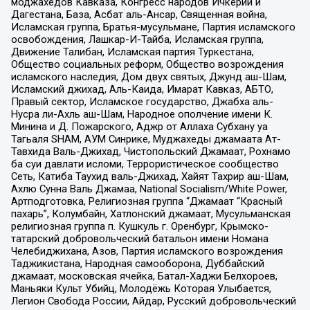
моджахедов Кавказа, Конгресс народов Ичкерии и
Дагестана, База, Асбат аль-Ансар, Священная война,
Исламская группа, Братья-мусульмане, Партия исламского
освобождения, Лашкар-И-Тайба, Исламская группа,
Движение Талибан, Исламская партия Туркестана,
Общество социальных реформ, Общество возрождения
исламского наследия, Дом двух святых, Джунд аш-Шам,
Исламский джихад, Аль-Каида, Имарат Кавказ, АБТО,
Правый сектор, Исламское государство, Джабха аль-
Нусра ли-Ахль аш-Шам, Народное ополчение имени К.
Минина и Д. Пожарского, Аджр от Аллаха Субхану уа
Тагьаля SHAM, АУМ Синрике, Муджахеды джамаата Ат-
Тавхида Валь-Джихад, Чистопольский Джамаат, Рохнамо
ба суи давлати исломи, Террористическое сообщество
Сеть, Катиба Таухид валь-Джихад, Хайят Тахрир аш-Шам,
Ахлю Сунна Валь Джамаа, National Socialism/White Power,
Артподготовка, Религиозная группа “Джамаат “Красный
пахарь”, Колумбайн, Хатлонский джамаат, Мусульманская
религиозная группа п. Кушкуль г. Оренбург, Крымско-
татарский добровольческий батальон имени Номана
Челебиджихана, Азов, Партия исламского возрождения
Таджикистана, Народная самооборона, Дуббайский
джамаат, московская ячейка, Батал-Хаджи Белхороев,
Маньяки Культ Убийц, Молодёжь Которая Улыбается,
Легион Свобода России, Айдар, Русский добровольческий