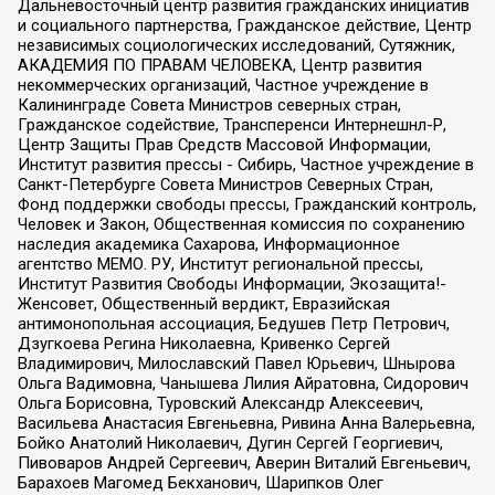
Дальневосточный центр развития гражданских инициатив
и социального партнерства, Гражданское действие, Центр
независимых социологических исследований, Сутяжник,
АКАДЕМИЯ ПО ПРАВАМ ЧЕЛОВЕКА, Центр развития
некоммерческих организаций, Частное учреждение в
Калининграде Совета Министров северных стран,
Гражданское содействие, Трансперенси Интернешнл-Р,
Центр Защиты Прав Средств Массовой Информации,
Институт развития прессы - Сибирь, Частное учреждение в
Санкт-Петербурге Совета Министров Северных Стран,
Фонд поддержки свободы прессы, Гражданский контроль,
Человек и Закон, Общественная комиссия по сохранению
наследия академика Сахарова, Информационное
агентство МЕМО. РУ, Институт региональной прессы,
Институт Развития Свободы Информации, Экозащита!-
Женсовет, Общественный вердикт, Евразийская
антимонопольная ассоциация, Бедушев Петр Петрович,
Дзугкоева Регина Николаевна, Кривенко Сергей
Владимирович, Милославский Павел Юрьевич, Шнырова
Ольга Вадимовна, Чанышева Лилия Айратовна, Сидорович
Ольга Борисовна, Туровский Александр Алексеевич,
Васильева Анастасия Евгеньевна, Ривина Анна Валерьевна,
Бойко Анатолий Николаевич, Дугин Сергей Георгиевич,
Пивоваров Андрей Сергеевич, Аверин Виталий Евгеньевич,
Барахоев Магомед Бекханович, Шарипков Олег