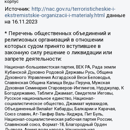
корпус
Источник:
http://nac.gov.ru/terroristicheskie-i-
ekstremistskie-organizacii-i-materialy.html
данные
на
16.11.2023
* Перечень общественных объединений и
религиозных организаций в отношении
которых судом принято вступившее в
законную силу решение о ликвидации или
запрете деятельности:
Национал-большевистская партия, ВЕК РА, Рада земли
Кубанской Духовно Родовой Державы Русь, Община
Духовного Управления Асгардской Веси Беловодья,
Славянская Община Капища Веды Перуна, Мужская
Духовная Семинария Староверов-Инглингов, Нурджулар, К
Богодержавию, Таблиги Джамаат, Свидетели Иеговы,
Русское национальное единство, Национал-
социалистическое общество, Джамаат мувахидов,
Объединенный Вилайат Кабарды, Балкарии и Карачая,
Союз славян, Ат-Такфир Валь-Хиджра, Пит Буль,
Национал-социалистическая рабочая партия России,
Славянский союз, Формат-18, Благородный Орден
Дьявола, Армия воли народа, Национальная