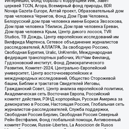
Интернешнл, Фонд борьбы с коррупцией Инк, Завет
церквей TCCN, Агора, Всемирный фонд природы, BDR
Novaja Gazeta-Europe, Алтай проект, Образовательный дом
прав человека Чернигов, Фонд Дом Прав Человека,
Белорусский дом прав человека имени Бориса Звозскова,
Дом прав человека Тбилиси, Дом прав человека Ереван,
Дом прав человека Крым, Центр дикого лосося, TVR
Studios, ТВ Дождь, Центр европейских исследований им
Вилфрида Мартенса, Сетевое объединение журналистов
расследователей, АЛЛАТРА, За свободную Россию,
Свободная Бурятия, Uralic, UnKremlin, Международная
федерация транспортных рабочих, ИстЧам Финланд,
Гудзоновский институт, Фонд Демократического
Развития, Комитет-2024, Центрально-Европейский
университет, Центр восточноевропейских и
международных исследований, Общество Сторожевой
башни, Библии и трактатов Свидетелей Иеговы,
Гражданский Совет, Центр анализа европейской политики,
Академическая сеть Восточная Европа, Российский
комитет действия, РЭНД корпорейшн, Русская Америка за
демократию в России, Настоящая Россия, Глобальная сеть
журналистов-расследователей, Служба поддержки,
Свободная Россия Берлин, Свободная Россия Северный
Рейн-Вестфалия, Фонд глобальной помощи, Антивоенный
комитет России, Russie-Libertes, La Asocicion de Rusos