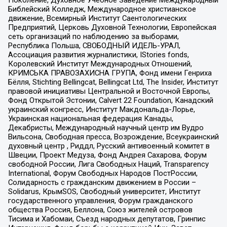
Библейский Колледж, Международное христианское
движение, Всемирный Институт Саентологических
Предприятий, Церковь Духовной Технологии, Европейская
сеть организаций по наблюдению за выборами,
Республика Польша, СВОБОДНЫЙ ИДЕЛЬ-УРАЛ,
Ассоциация развития журналистики, IStories fonds,
Королевский Институт Международных Отношений,
КРИМСЬКА ПРАВОЗАХИСНА ГРУПА, Фонд имени Генриха
Бёлля, Stichting Bellingcat, Bellingcat Ltd, The Insider, Институт
правовой инициативы Центральной и Восточной Европы,
Фонд Открытой Эстонии, Calvert 22 Foundation, Канадский
украинский конгресс, Институт Макдональда-Лорье,
Украинская национальная федерация Канады,
Декабристы, Международный научный центр им Вудро
Вильсона, Свободная пресса, Возрождение, Всеукраинский
духовный центр , Риддл, Русский антивоенный комитет в
Швеции, Проект Медуза, Фонд Андрея Сахарова, Форум
свободной России, Лига Свободных Наций, Transparеncy
International, Форум Свободных Народов ПостРоссии,
Солидарность с гражданским движением в России –
Solidarus, КрымSOS, Свободный университет, Институт
государственного управления, Форум гражданского
общества Россия, Беллона, Союз жителей островов
Тисима и Хабомаи, Съезд народных депутатов, Гринпис