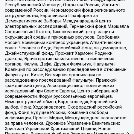
Республиканский Институт, Открытая Россия, Институт
современной России, Черноморский фонд регионального
сотрудничества, Европейская Платформа за
Демократические Выборы, Международный центр
электоральных исследований, Германский фонд Маршалла
Соединенных Штатов, Тихоокеанский центр защиты
окружающей среды и природных ресурсов, Свободная
Россия, Всемирный конгресс украинцев, Атлантический
совет, Человек в беде, Европейский фонд за демократию,
Джеймстаунский фонд, Прожект Хармони, Родники
дракона, Врачи против насильственного извлечения
органов, Фалунь Дафа, Друзья Фалуньгун, Фалуньгун,
Коалиция по расследованию преследования в отношении
Фалуньгун в Китае, Всемирная организация по
расследованию преследований Фалуньгун, Пражский
гражданский центр, Ассоциация школ политических
исследований при Совете Европы, Центр либеральной
современности, Форум русскоязычных европейцев,
Немецко-русский обмен, Бард колледж, Европейский
выбор, Фонд Ходорковского, Оксфордский российский
фонд, Фонд Будущее России, Компания свободы
информации, Проект Медиа, Международное партнерство
за права человека, Духовное Управление Евангельских
Христиан Украинской Христианской Церкви, Новое
Поколение, Духовное Учебное Заведение Международный