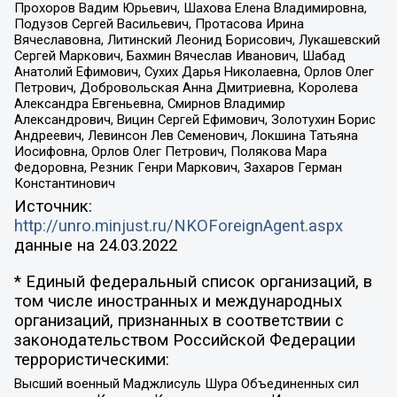
Прохоров Вадим Юрьевич, Шахова Елена Владимировна,
Подузов Сергей Васильевич, Протасова Ирина
Вячеславовна, Литинский Леонид Борисович, Лукашевский
Сергей Маркович, Бахмин Вячеслав Иванович, Шабад
Анатолий Ефимович, Сухих Дарья Николаевна, Орлов Олег
Петрович, Добровольская Анна Дмитриевна, Королева
Александра Евгеньевна, Смирнов Владимир
Александрович, Вицин Сергей Ефимович, Золотухин Борис
Андреевич, Левинсон Лев Семенович, Локшина Татьяна
Иосифовна, Орлов Олег Петрович, Полякова Мара
Федоровна, Резник Генри Маркович, Захаров Герман
Константинович
Источник:
http://unro.minjust.ru/NKOForeignAgent.aspx
данные на
24.03.2022
* Единый федеральный список организаций, в
том числе иностранных и международных
организаций, признанных в соответствии с
законодательством Российской Федерации
террористическими:
Высший военный Маджлисуль Шура Объединенных сил