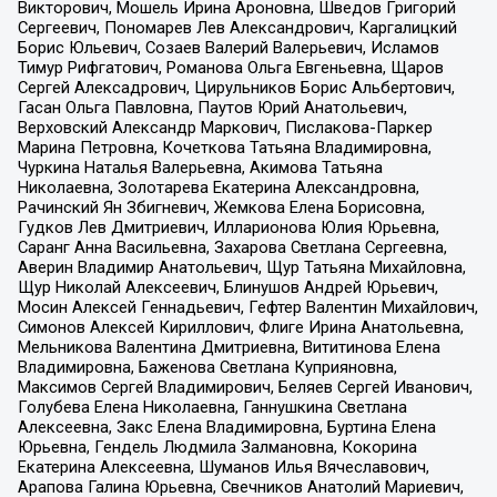
Викторович, Мошель Ирина Ароновна, Шведов Григорий
Сергеевич, Пономарев Лев Александрович, Каргалицкий
Борис Юльевич, Созаев Валерий Валерьевич, Исламов
Тимур Рифгатович, Романова Ольга Евгеньевна, Щаров
Сергей Алексадрович, Цирульников Борис Альбертович,
Гасан Ольга Павловна, Паутов Юрий Анатольевич,
Верховский Александр Маркович, Пислакова-Паркер
Марина Петровна, Кочеткова Татьяна Владимировна,
Чуркина Наталья Валерьевна, Акимова Татьяна
Николаевна, Золотарева Екатерина Александровна,
Рачинский Ян Збигневич, Жемкова Елена Борисовна,
Гудков Лев Дмитриевич, Илларионова Юлия Юрьевна,
Саранг Анна Васильевна, Захарова Светлана Сергеевна,
Аверин Владимир Анатольевич, Щур Татьяна Михайловна,
Щур Николай Алексеевич, Блинушов Андрей Юрьевич,
Мосин Алексей Геннадьевич, Гефтер Валентин Михайлович,
Симонов Алексей Кириллович, Флиге Ирина Анатольевна,
Мельникова Валентина Дмитриевна, Вититинова Елена
Владимировна, Баженова Светлана Куприяновна,
Максимов Сергей Владимирович, Беляев Сергей Иванович,
Голубева Елена Николаевна, Ганнушкина Светлана
Алексеевна, Закс Елена Владимировна, Буртина Елена
Юрьевна, Гендель Людмила Залмановна, Кокорина
Екатерина Алексеевна, Шуманов Илья Вячеславович,
Арапова Галина Юрьевна, Свечников Анатолий Мариевич,