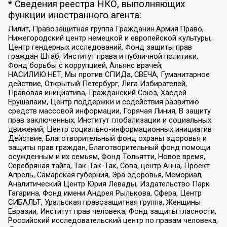
* Сведения реестра НКО, выполняющих
функции иностранного агента:
Лилит, Правозащитная группа Гражданин.Армия.Право,
Нижегородский центр немецкой и европейской культуры,
Центр гендерных исследований, Фонд защиты прав
граждан Штаб, Институт права и публичной политики,
Фонд борьбы с коррупцией, Альянс врачей,
НАСИЛИЮ.НЕТ, Мы против СПИДа, СВЕЧА, Гуманитарное
действие, Открытый Петербург, Лига Избирателей,
Правовая инициатива, Гражданский Союз, Хасдей
Ерушалаим, Центр поддержки и содействия развитию
средств массовой информации, Горячая Линия, В защиту
прав заключенных, Институт глобализации и социальных
движений, Центр социально-информационных инициатив
Действие, Благотворительный фонд охраны здоровья и
защиты прав граждан, Благотворительный фонд помощи
осужденным и их семьям, Фонд Тольятти, Новое время,
Серебряная тайга, Так-Так-Так, Сова, центр Анна, Проект
Апрель, Самарская губерния, Эра здоровья, Мемориал,
Аналитический Центр Юрия Левады, Издательство Парк
Гагарина, Фонд имени Андрея Рылькова, Сфера, Центр
СИБАЛЬТ, Уральская правозащитная группа, Женщины
Евразии, Институт прав человека, Фонд защиты гласности,
Российский исследовательский центр по правам человека,