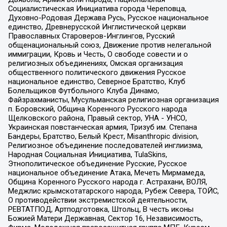
Социалистическая Инициатива города Череповца,
Духовно-Родовая Держава Русь, Русское национальное
единство, Древнерусской Инглистической церкви
Православных Староверов-Инглингов, Русский
общенациональный союз, Движение против нелегальной
иммиграции, Кровь и Честь, О свободе совести и о
религиозных объединениях, Омская организация
общественного политического движения Русское
национальное единство, Северное Братство, Клуб
Болельщиков Футбольного Клуба Динамо,
Файзрахманисты, Мусульманская религиозная организация
п. Боровский, Община Коренного Русского народа
Щелковского района, Правый сектор, УНА - УНСО,
Украинская повстанческая армия, Тризуб им. Степана
Бандеры, Братство, Белый Крест, Misanthropic division,
Религиозное объединение последователей инглиизма,
Народная Социальная Инициатива, TulaSkins,
Этнополитическое объединение Русские, Русское
национальное объединение Атака, Мечеть Мирмамеда,
Община Коренного Русского народа г. Астрахани, ВОЛЯ,
Меджлис крымскотатарского народа, Рубеж Севера, ТОЙС,
О противодействии экстремистской деятельности,
РЕВТАТПОД, Артподготовка, Штольц, В честь иконы
Божией Матери Державная, Сектор 16, Независимость,