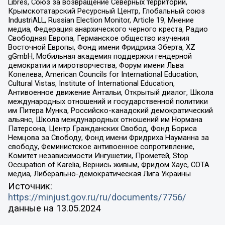
Libres, Союз за возвращение Северных территорий,
Крымскотатарский Ресурсный Центр, Глобальный союз
IndustriALL, Russian Election Monitor, Article 19, Мнение
медиа, Федерация анархического черного креста, Радио
Свободная Европа, Германское общество изучения
Восточной Европы, Фонд имени Фридриха Эберта, XZ
gGmbH, Мобильная академия поддержки гендерной
демократии и миротворчества, Форум имени Льва
Копелева, American Councils for International Education,
Cultural Vistas, Institute of International Education,
Антивоенное движение Антальи, Открытый диалог, Школа
международных отношений и государственной политики
им Питера Мунка, Российско-канадский демократический
альянс, Школа международных отношений им Нормана
Патерсона, Центр Гражданских Свобод, Фонд Бориса
Немцова за Свободу, Фонд имени Фридриха Науманна за
свободу, Феминистское антивоенное сопротивление,
Комитет независимости Ингушетии, Прометей, Stop
Occupation of Karelia, Вернись живым, Фридом Хаус, СОТА
медиа, Либерально-демократическая Лига Украины
Источник:
https://minjust.gov.ru/ru/documents/7756/
данные на
13.05.2024