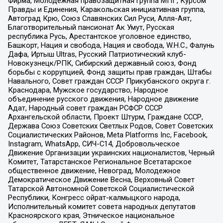
Фирма, Молодежная правозащитная группа МПГ, Курсом
Правды и Единения, Каракольская инициативная группа,
Автоград Крю, Союз Славянских Сил Руси, Алля-Аят,
Благотворительный пансионат Ак Умут, Русская
республика Русь, Арестантское уголовное единство,
Башкорт, Нация и свобода, Нация и свобода, W.H.С., Фалунь
Дафа, Иртыш Ultras, Русский Патриотический клуб-
Новокузнецк/РПК, Сибирский державный союз, Фонд
борьбы с коррупцией, Фонд защиты прав граждан, Штабы
Навального, Совет граждан СССР Прикубанского округа г.
Краснодара, Мужское государство, Народное
объединение русского движения, Народное движение
Адат, Народный совет граждан РСФСР СССР
Архангельской области, Проект Штурм, Граждане СССР,
Держава Союз Советских Светлых Родов, Совет Советских
Социалистических Районов, Meta Platforms Inc, Facebook,
Instagram, WhatsApp, СИЧ-С14, Добровольческое
Движение Организации украинских националистов, Черный
Комитет, Татарстанское Региональное Всетатарское
общественное движение, Невоград, Молодежное
Демократическое Движение Весна, Верховный Совет
Татарской Автономной Советской Социалистической
Республики, Конгресс ойрат-калмыцкого народа,
Исполнительный комитет совета народных депутатов
Красноярского края, Этническое национальное