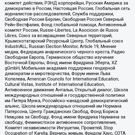
комитет действия, РЭНД корпорейшн, Русская Америка за
демократию в России, Настоящая Россия, Глобальная сеть
журналистов-расследователей, Служба поддержки,
Свободная Россия Берлин, Свободная Россия Северный
Рейн-Вестфалия, Фонд глобальной помощи, Антивоенный
комитет России, Russie-Libertes, La Asocicion de Rusos
Libres, Союз за возвращение Северных территорий,
Крымскотатарский Ресурсный Центр, Глобальный союз
IndustriALL, Russian Election Monitor, Article 19, Мнение
медиа, Федерация анархического черного креста, Радио
Свободная Европа, Германское общество изучения
Восточной Европы, Фонд имени Фридриха Эберта, XZ
gGmbH, Мобильная академия поддержки гендерной
демократии и миротворчества, Форум имени Льва
Копелева, American Councils for International Education,
Cultural Vistas, Institute of International Education,
Антивоенное движение Антальи, Открытый диалог, Школа
международных отношений и государственной политики
им Питера Мунка, Российско-канадский демократический
альянс, Школа международных отношений им Нормана
Патерсона, Центр Гражданских Свобод, Фонд Бориса
Немцова за Свободу, Фонд имени Фридриха Науманна за
свободу, Феминистское антивоенное сопротивление,
Комитет независимости Ингушетии, Прометей, Stop
Occupation of Karelia, Вернись живым, Фридом Хаус, СОТА