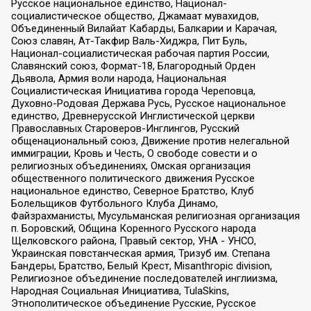
Русское национальное единство, Национал-
социалистическое общество, Джамаат мувахидов,
Объединенный Вилайат Кабарды, Балкарии и Карачая,
Союз славян, Ат-Такфир Валь-Хиджра, Пит Буль,
Национал-социалистическая рабочая партия России,
Славянский союз, Формат-18, Благородный Орден
Дьявола, Армия воли народа, Национальная
Социалистическая Инициатива города Череповца,
Духовно-Родовая Держава Русь, Русское национальное
единство, Древнерусской Инглистической церкви
Православных Староверов-Инглингов, Русский
общенациональный союз, Движение против нелегальной
иммиграции, Кровь и Честь, О свободе совести и о
религиозных объединениях, Омская организация
общественного политического движения Русское
национальное единство, Северное Братство, Клуб
Болельщиков Футбольного Клуба Динамо,
Файзрахманисты, Мусульманская религиозная организация
п. Боровский, Община Коренного Русского народа
Щелковского района, Правый сектор, УНА - УНСО,
Украинская повстанческая армия, Тризуб им. Степана
Бандеры, Братство, Белый Крест, Misanthropic division,
Религиозное объединение последователей инглиизма,
Народная Социальная Инициатива, TulaSkins,
Этнополитическое объединение Русские, Русское