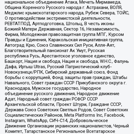
национальное объединение Атака, Мечеть Мирмамеда,
Община Коренного Русского народа г. Астрахани, ВОЛЯ,
Меджлис крымскотатарского народа, Рубеж Севера, ТОЙС,
О противодействии экстремистской деятельности,
РЕВТАТПОД, Артподготовка, Штольц, В честь иконы
Божией Матери Державная, Сектор 16, Независимость,
Фирма, Молодежная правозащитная группа МПГ, Курсом
Правды и Единения, Каракольская инициативная группа,
Автоград Крю, Союз Славянских Сил Руси, Алля-Аят,
Благотворительный пансионат Ак Умут, Русская
республика Русь, Арестантское уголовное единство,
Башкорт, Нация и свобода, Нация и свобода, W.H.С., Фалунь
Дафа, Иртыш Ultras, Русский Патриотический клуб-
Новокузнецк/РПК, Сибирский державный союз, Фонд
борьбы с коррупцией, Фонд защиты прав граждан, Штабы
Навального, Совет граждан СССР Прикубанского округа г.
Краснодара, Мужское государство, Народное
объединение русского движения, Народное движение
Адат, Народный совет граждан РСФСР СССР
Архангельской области, Проект Штурм, Граждане СССР,
Держава Союз Советских Светлых Родов, Совет Советских
Социалистических Районов, Meta Platforms Inc, Facebook,
Instagram, WhatsApp, СИЧ-С14, Добровольческое
Движение Организации украинских националистов, Черный
Комитет, Татарстанское Региональное Всетатарское