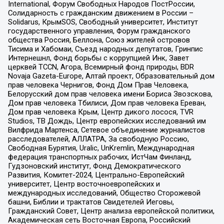
International, Форум Свободных Народов ПостРоссии,
Солидарность с гражданским движением в России –
Solidarus, КрымSOS, Свободный университет, Институт
государственного управления, Форум гражданского
общества Россия, Беллона, Союз жителей островов
Тисима и Хабомаи, Съезд народных депутатов, Гринпис
Интернешнл, Фонд борьбы с коррупцией Инк, Завет
церквей TCCN, Агора, Всемирный фонд природы, BDR
Novaja Gazeta-Europe, Алтай проект, Образовательный дом
прав человека Чернигов, Фонд Дом Прав Человека,
Белорусский дом прав человека имени Бориса Звозскова,
Дом прав человека Тбилиси, Дом прав человека Ереван,
Дом прав человека Крым, Центр дикого лосося, TVR
Studios, ТВ Дождь, Центр европейских исследований им
Вилфрида Мартенса, Сетевое объединение журналистов
расследователей, АЛЛАТРА, За свободную Россию,
Свободная Бурятия, Uralic, UnKremlin, Международная
федерация транспортных рабочих, ИстЧам Финланд,
Гудзоновский институт, Фонд Демократического
Развития, Комитет-2024, Центрально-Европейский
университет, Центр восточноевропейских и
международных исследований, Общество Сторожевой
башни, Библии и трактатов Свидетелей Иеговы,
Гражданский Совет, Центр анализа европейской политики,
Академическая сеть Восточная Европа, Российский