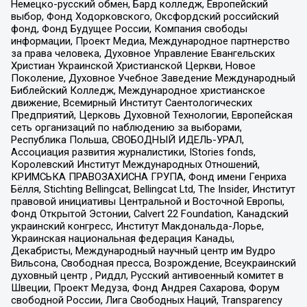
Немецко-русский обмен, Бард колледж, Европейский
выбор, Фонд Ходорковского, Оксфордский российский
фонд, Фонд Будущее России, Компания свободы
информации, Проект Медиа, Международное партнерство
за права человека, Духовное Управление Евангельских
Христиан Украинской Христианской Церкви, Новое
Поколение, Духовное Учебное Заведение Международный
Библейский Колледж, Международное христианское
движение, Всемирный Институт Саентологических
Предприятий, Церковь Духовной Технологии, Европейская
сеть организаций по наблюдению за выборами,
Республика Польша, СВОБОДНЫЙ ИДЕЛЬ-УРАЛ,
Ассоциация развития журналистики, IStories fonds,
Королевский Институт Международных Отношений,
КРИМСЬКА ПРАВОЗАХИСНА ГРУПА, Фонд имени Генриха
Бёлля, Stichting Bellingcat, Bellingcat Ltd, The Insider, Институт
правовой инициативы Центральной и Восточной Европы,
Фонд Открытой Эстонии, Calvert 22 Foundation, Канадский
украинский конгресс, Институт Макдональда-Лорье,
Украинская национальная федерация Канады,
Декабристы, Международный научный центр им Вудро
Вильсона, Свободная пресса, Возрождение, Всеукраинский
духовный центр , Риддл, Русский антивоенный комитет в
Швеции, Проект Медуза, Фонд Андрея Сахарова, Форум
свободной России, Лига Свободных Наций, Transparеncy