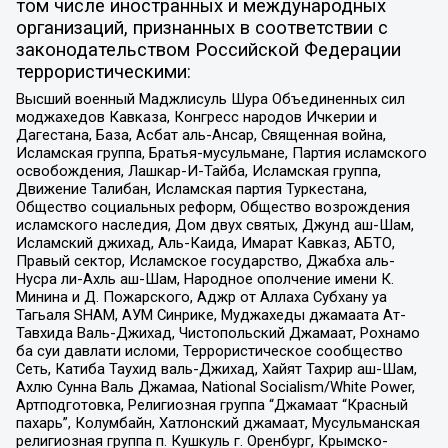
том числе иностранных и международных
организаций, признанных в соответствии с
законодательством Российской Федерации
террористическими:
Высший военный Маджлисуль Шура Объединенных сил
моджахедов Кавказа, Конгресс народов Ичкерии и
Дагестана, База, Асбат аль-Ансар, Священная война,
Исламская группа, Братья-мусульмане, Партия исламского
освобождения, Лашкар-И-Тайба, Исламская группа,
Движение Талибан, Исламская партия Туркестана,
Общество социальных реформ, Общество возрождения
исламского наследия, Дом двух святых, Джунд аш-Шам,
Исламский джихад, Аль-Каида, Имарат Кавказ, АБТО,
Правый сектор, Исламское государство, Джабха аль-
Нусра ли-Ахль аш-Шам, Народное ополчение имени К.
Минина и Д. Пожарского, Аджр от Аллаха Субхану уа
Тагьаля SHAM, АУМ Синрике, Муджахеды джамаата Ат-
Тавхида Валь-Джихад, Чистопольский Джамаат, Рохнамо
ба суи давлати исломи, Террористическое сообщество
Сеть, Катиба Таухид валь-Джихад, Хайят Тахрир аш-Шам,
Ахлю Сунна Валь Джамаа, National Socialism/White Power,
Артподготовка, Религиозная группа “Джамаат “Красный
пахарь”, Колумбайн, Хатлонский джамаат, Мусульманская
религиозная группа п. Кушкуль г. Оренбург, Крымско-