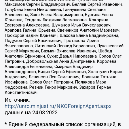
Максимов Сергей Владимирович, Беляев Сергей Иванович,
Голубева Елена Николаевна, Ганнушкина Светлана
Алексеевна, Закс Елена Владимировна, Буртина Елена
Юрьевна, Гендель Людмила Залмановна, Кокорина
Екатерина Алексеевна, Шуманов Илья Вячеславович,
Арапова Галина Юрьевна, Свечников Анатолий Мариевич,
Прохоров Вадим Юрьевич, Шахова Елена Владимировна,
Подузов Сергей Васильевич, Протасова Ирина
Вячеславовна, Литинский Леонид Борисович, Лукашевский
Сергей Маркович, Бахмин Вячеслав Иванович, Шабад
Анатолий Ефимович, Сухих Дарья Николаевна, Орлов Олег
Петрович, Добровольская Анна Дмитриевна, Королева
Александра Евгеньевна, Смирнов Владимир
Александрович, Вицин Сергей Ефимович, Золотухин Борис
Андреевич, Левинсон Лев Семенович, Локшина Татьяна
Иосифовна, Орлов Олег Петрович, Полякова Мара
Федоровна, Резник Генри Маркович, Захаров Герман
Константинович
Источник:
http://unro.minjust.ru/NKOForeignAgent.aspx
данные на
24.03.2022
* Единый федеральный список организаций, в