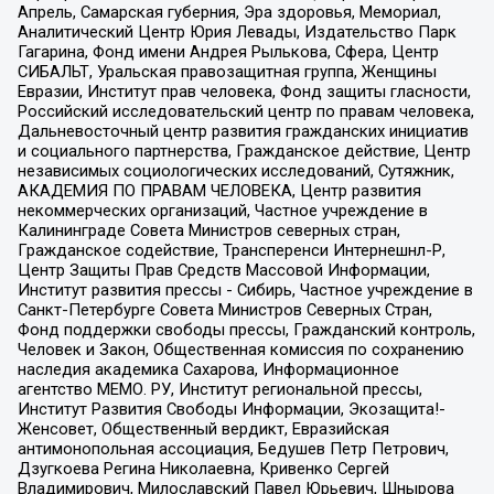
Апрель, Самарская губерния, Эра здоровья, Мемориал,
Аналитический Центр Юрия Левады, Издательство Парк
Гагарина, Фонд имени Андрея Рылькова, Сфера, Центр
СИБАЛЬТ, Уральская правозащитная группа, Женщины
Евразии, Институт прав человека, Фонд защиты гласности,
Российский исследовательский центр по правам человека,
Дальневосточный центр развития гражданских инициатив
и социального партнерства, Гражданское действие, Центр
независимых социологических исследований, Сутяжник,
АКАДЕМИЯ ПО ПРАВАМ ЧЕЛОВЕКА, Центр развития
некоммерческих организаций, Частное учреждение в
Калининграде Совета Министров северных стран,
Гражданское содействие, Трансперенси Интернешнл-Р,
Центр Защиты Прав Средств Массовой Информации,
Институт развития прессы - Сибирь, Частное учреждение в
Санкт-Петербурге Совета Министров Северных Стран,
Фонд поддержки свободы прессы, Гражданский контроль,
Человек и Закон, Общественная комиссия по сохранению
наследия академика Сахарова, Информационное
агентство МЕМО. РУ, Институт региональной прессы,
Институт Развития Свободы Информации, Экозащита!-
Женсовет, Общественный вердикт, Евразийская
антимонопольная ассоциация, Бедушев Петр Петрович,
Дзугкоева Регина Николаевна, Кривенко Сергей
Владимирович, Милославский Павел Юрьевич, Шнырова