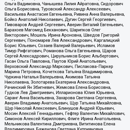
Ольга Вадимовна, Чанышева Лилия Айратовна, Сидорович
Ольга Борисовна, Туровский Александр Алексеевич,
Васильева Анастасия Евгеньевна, Ривина Анна Валерьевна,
Бойко Анатолий Николаевич, Дугин Сергей Георгиевич,
Пивоваров Андрей Сергеевич, Аверин Виталий Евгеньевич,
Барахоев Магомед Бекханович, Шарипков Олег
Викторович, Мошель Ирина Ароновна, Шведов Григорий
Сергеевич, Пономарев Лев Александрович, Каргалицкий
Борис Юльевич, Созаев Валерий Валерьевич, Исламов
Тимур Рифгатович, Романова Ольга Евгеньевна, Щаров
Сергей Алексадрович, Цирульников Борис Альбертович,
Гасан Ольга Павловна, Паутов Юрий Анатольевич,
Верховский Александр Маркович, Пислакова-Паркер
Марина Петровна, Кочеткова Татьяна Владимировна,
Чуркина Наталья Валерьевна, Акимова Татьяна
Николаевна, Золотарева Екатерина Александровна,
Рачинский Ян Збигневич, Жемкова Елена Борисовна,
Гудков Лев Дмитриевич, Илларионова Юлия Юрьевна,
Саранг Анна Васильевна, Захарова Светлана Сергеевна,
Аверин Владимир Анатольевич, Щур Татьяна Михайловна,
Щур Николай Алексеевич, Блинушов Андрей Юрьевич,
Мосин Алексей Геннадьевич, Гефтер Валентин Михайлович,
Симонов Алексей Кириллович, Флиге Ирина Анатольевна,
Мельникова Валентина Дмитриевна, Вититинова Елена
Владимировна, Баженова Светлана Куприяновна,