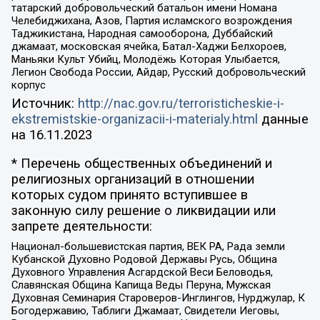
татарский добровольческий батальон имени Номана
Челебиджихана, Азов, Партия исламского возрождения
Таджикистана, Народная самооборона, Дуббайский
джамаат, московская ячейка, Батал-Хаджи Белхороев,
Маньяки Культ Убийц, Молодёжь Которая Улыбается,
Легион Свобода России, Айдар, Русский добровольческий
корпус
Источник:
http://nac.gov.ru/terroristicheskie-i-
ekstremistskie-organizacii-i-materialy.html
данные
на
16.11.2023
* Перечень общественных объединений и
религиозных организаций в отношении
которых судом принято вступившее в
законную силу решение о ликвидации или
запрете деятельности:
Национал-большевистская партия, ВЕК РА, Рада земли
Кубанской Духовно Родовой Державы Русь, Община
Духовного Управления Асгардской Веси Беловодья,
Славянская Община Капища Веды Перуна, Мужская
Духовная Семинария Староверов-Инглингов, Нурджулар, К
Богодержавию, Таблиги Джамаат, Свидетели Иеговы,