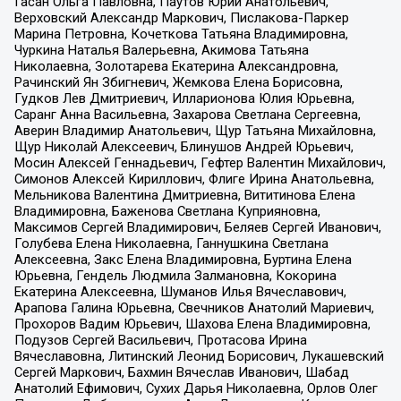
Гасан Ольга Павловна, Паутов Юрий Анатольевич,
Верховский Александр Маркович, Пислакова-Паркер
Марина Петровна, Кочеткова Татьяна Владимировна,
Чуркина Наталья Валерьевна, Акимова Татьяна
Николаевна, Золотарева Екатерина Александровна,
Рачинский Ян Збигневич, Жемкова Елена Борисовна,
Гудков Лев Дмитриевич, Илларионова Юлия Юрьевна,
Саранг Анна Васильевна, Захарова Светлана Сергеевна,
Аверин Владимир Анатольевич, Щур Татьяна Михайловна,
Щур Николай Алексеевич, Блинушов Андрей Юрьевич,
Мосин Алексей Геннадьевич, Гефтер Валентин Михайлович,
Симонов Алексей Кириллович, Флиге Ирина Анатольевна,
Мельникова Валентина Дмитриевна, Вититинова Елена
Владимировна, Баженова Светлана Куприяновна,
Максимов Сергей Владимирович, Беляев Сергей Иванович,
Голубева Елена Николаевна, Ганнушкина Светлана
Алексеевна, Закс Елена Владимировна, Буртина Елена
Юрьевна, Гендель Людмила Залмановна, Кокорина
Екатерина Алексеевна, Шуманов Илья Вячеславович,
Арапова Галина Юрьевна, Свечников Анатолий Мариевич,
Прохоров Вадим Юрьевич, Шахова Елена Владимировна,
Подузов Сергей Васильевич, Протасова Ирина
Вячеславовна, Литинский Леонид Борисович, Лукашевский
Сергей Маркович, Бахмин Вячеслав Иванович, Шабад
Анатолий Ефимович, Сухих Дарья Николаевна, Орлов Олег