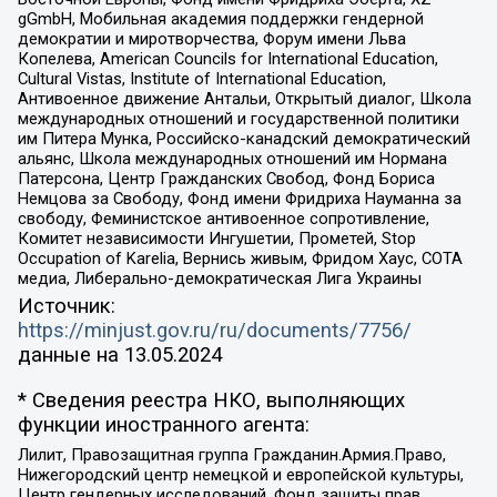
gGmbH, Мобильная академия поддержки гендерной
демократии и миротворчества, Форум имени Льва
Копелева, American Councils for International Education,
Cultural Vistas, Institute of International Education,
Антивоенное движение Антальи, Открытый диалог, Школа
международных отношений и государственной политики
им Питера Мунка, Российско-канадский демократический
альянс, Школа международных отношений им Нормана
Патерсона, Центр Гражданских Свобод, Фонд Бориса
Немцова за Свободу, Фонд имени Фридриха Науманна за
свободу, Феминистское антивоенное сопротивление,
Комитет независимости Ингушетии, Прометей, Stop
Occupation of Karelia, Вернись живым, Фридом Хаус, СОТА
медиа, Либерально-демократическая Лига Украины
Источник:
https://minjust.gov.ru/ru/documents/7756/
данные на
13.05.2024
* Сведения реестра НКО, выполняющих
функции иностранного агента:
Лилит, Правозащитная группа Гражданин.Армия.Право,
Нижегородский центр немецкой и европейской культуры,
Центр гендерных исследований, Фонд защиты прав