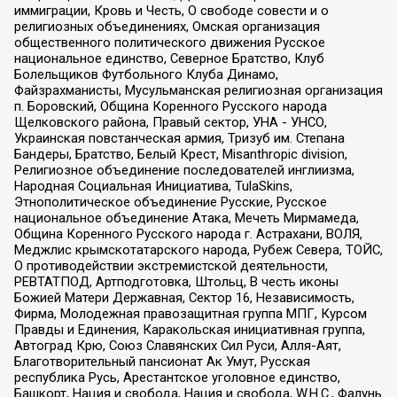
иммиграции, Кровь и Честь, О свободе совести и о
религиозных объединениях, Омская организация
общественного политического движения Русское
национальное единство, Северное Братство, Клуб
Болельщиков Футбольного Клуба Динамо,
Файзрахманисты, Мусульманская религиозная организация
п. Боровский, Община Коренного Русского народа
Щелковского района, Правый сектор, УНА - УНСО,
Украинская повстанческая армия, Тризуб им. Степана
Бандеры, Братство, Белый Крест, Misanthropic division,
Религиозное объединение последователей инглиизма,
Народная Социальная Инициатива, TulaSkins,
Этнополитическое объединение Русские, Русское
национальное объединение Атака, Мечеть Мирмамеда,
Община Коренного Русского народа г. Астрахани, ВОЛЯ,
Меджлис крымскотатарского народа, Рубеж Севера, ТОЙС,
О противодействии экстремистской деятельности,
РЕВТАТПОД, Артподготовка, Штольц, В честь иконы
Божией Матери Державная, Сектор 16, Независимость,
Фирма, Молодежная правозащитная группа МПГ, Курсом
Правды и Единения, Каракольская инициативная группа,
Автоград Крю, Союз Славянских Сил Руси, Алля-Аят,
Благотворительный пансионат Ак Умут, Русская
республика Русь, Арестантское уголовное единство,
Башкорт, Нация и свобода, Нация и свобода, W.H.С., Фалунь