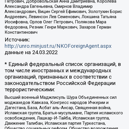
Петрович, Добровольская Анна Дмитриевна, Королева
Александра Евгеньевна, Смирнов Владимир
Александрович, Вицин Сергей Ефимович, Золотухин Борис
Андреевич, Левинсон Лев Семенович, Локшина Татьяна
Иосифовна, Орлов Олег Петрович, Полякова Мара
Федоровна, Резник Генри Маркович, Захаров Герман
Константинович
Источник:
http://unro.minjust.ru/NKOForeignAgent.aspx
данные на
24.03.2022
* Единый федеральный список организаций, в
том числе иностранных и международных
организаций, признанных в соответствии с
законодательством Российской Федерации
террористическими:
Высший военный Маджлисуль Шура Объединенных сил
моджахедов Кавказа, Конгресс народов Ичкерии и
Дагестана, База, Асбат аль-Ансар, Священная война,
Исламская группа, Братья-мусульмане, Партия исламского
освобождения, Лашкар-И-Тайба, Исламская группа,
Движение Талибан, Исламская партия Туркестана,
Общество социальных реформ, Общество возрождения