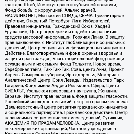
граждан Штаб, Институт права и публичной политики,
Фонд борьбы с коррупцией, Альянс врачей,
НАСИЛИЮ.НЕТ, Мы против СПИДа, СВЕЧА, Гуманитарное
действие, Открытый Петербург, Лига Избирателей,
Правовая инициатива, Гражданский Союз, Хасдей
Ерушалаим, Центр поддержки и содействия развитию
средств массовой информации, Горячая Линия, В защиту
прав заключенных, Институт глобализации и социальных
движений, Центр социально-информационных инициатив
Действие, Благотворительный фонд охраны здоровья и
защиты прав граждан, Благотворительный фонд помощи
осужденным и их семьям, Фонд Тольятти, Новое время,
Серебряная тайга, Так-Так-Так, Сова, центр Анна, Проект
Апрель, Самарская губерния, Эра здоровья, Мемориал,
Аналитический Центр Юрия Левады, Издательство Парк
Гагарина, Фонд имени Андрея Рылькова, Сфера, Центр
СИБАЛЬТ, Уральская правозащитная группа, Женщины
Евразии, Институт прав человека, Фонд защиты гласности,
Российский исследовательский центр по правам человека,
Дальневосточный центр развития гражданских инициатив
и социального партнерства, Гражданское действие, Центр
независимых социологических исследований, Сутяжник,
АКАДЕМИЯ ПО ПРАВАМ ЧЕЛОВЕКА, Центр развития
некоммерческих организаций, Частное учреждение в