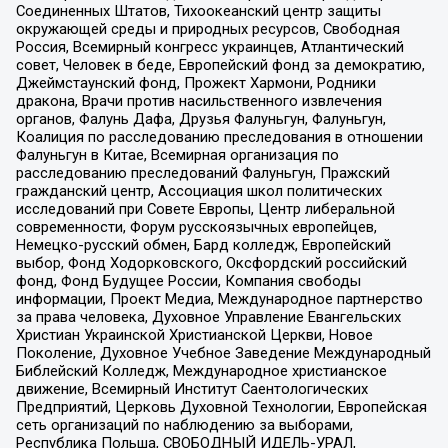
Соединенных Штатов, Тихоокеанский центр защиты
окружающей среды и природных ресурсов, Свободная
Россия, Всемирный конгресс украинцев, Атлантический
совет, Человек в беде, Европейский фонд за демократию,
Джеймстаунский фонд, Прожект Хармони, Родники
дракона, Врачи против насильственного извлечения
органов, Фалунь Дафа, Друзья Фалуньгун, Фалуньгун,
Коалиция по расследованию преследования в отношении
Фалуньгун в Китае, Всемирная организация по
расследованию преследований Фалуньгун, Пражский
гражданский центр, Ассоциация школ политических
исследований при Совете Европы, Центр либеральной
современности, Форум русскоязычных европейцев,
Немецко-русский обмен, Бард колледж, Европейский
выбор, Фонд Ходорковского, Оксфордский российский
фонд, Фонд Будущее России, Компания свободы
информации, Проект Медиа, Международное партнерство
за права человека, Духовное Управление Евангельских
Христиан Украинской Христианской Церкви, Новое
Поколение, Духовное Учебное Заведение Международный
Библейский Колледж, Международное христианское
движение, Всемирный Институт Саентологических
Предприятий, Церковь Духовной Технологии, Европейская
сеть организаций по наблюдению за выборами,
Республика Польша, СВОБОДНЫЙ ИДЕЛЬ-УРАЛ,