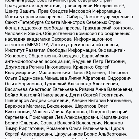
Калининграде Совета Министров северных стран,
Гражданское содействие, Трансперенси Интернешнл-Р,
Центр Защиты Прав Средств Массовой Информации,
Институт развития прессы - Сибирь, Частное учреждение в
Санкт-Петербурге Совета Министров Северных Стран,
Фонд поддержки свободы прессы, Гражданский контроль,
Человек и Закон, Общественная комиссия по сохранению
наследия академика Сахарова, Информационное
агентство МЕМО. РУ, Институт региональной прессы,
Институт Развития Свободы Информации, Экозащита!-
Женсовет, Общественный вердикт, Евразийская
антимонопольная ассоциация, Бедушев Петр Петрович,
Дзугкоева Регина Николаевна, Кривенко Сергей
Владимирович, Милославский Павел Юрьевич, Шнырова
Ольга Вадимовна, Чанышева Лилия Айратовна, Сидорович
Ольга Борисовна, Туровский Александр Алексеевич,
Васильева Анастасия Евгеньевна, Ривина Анна Валерьевна,
Бойко Анатолий Николаевич, Дугин Сергей Георгиевич,
Пивоваров Андрей Сергеевич, Аверин Виталий Евгеньевич,
Барахоев Магомед Бекханович, Шарипков Олег
Викторович, Мошель Ирина Ароновна, Шведов Григорий
Сергеевич, Пономарев Лев Александрович, Каргалицкий
Борис Юльевич, Созаев Валерий Валерьевич, Исламов
Тимур Рифгатович, Романова Ольга Евгеньевна, Щаров
Сергей Алексадрович, Цирульников Борис Альбертович,