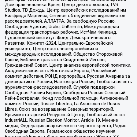
Дом прав человека Крым, Центр дикого лосося, TVR
Studios, ТВ Дождь, Центр европейских исследований им
Вилфрида Мартенса, Сетевое объединение журналистов
расследователей, АЛЛАТРА, За свободную Россию,
Свободная Бурятия, Uralic, UnKremlin, Международная
федерация транспортных рабочих, ИстЧам Финланд,
Гудзоновский институт, Фонд Демократического
Развития, Комитет-2024, Центрально-Европейский
университет, Центр восточноевропейских и
международных исследований, Общество Сторожевой
башни, Библии и трактатов Свидетелей Иеговы,
Гражданский Совет, Центр анализа европейской политики,
Академическая сеть Восточная Европа, Российский
комитет действия, РЭНД корпорейшн, Русская Америка за
демократию в России, Настоящая Россия, Глобальная сеть
журналистов-расследователей, Служба поддержки,
Свободная Россия Берлин, Свободная Россия Северный
Рейн-Вестфалия, Фонд глобальной помощи, Антивоенный
комитет России, Russie-Libertes, La Asocicion de Rusos
Libres, Союз за возвращение Северных территорий,
Крымскотатарский Ресурсный Центр, Глобальный союз
IndustriALL, Russian Election Monitor, Article 19, Мнение
медиа, Федерация анархического черного креста, Радио
Свободная Европа, Германское общество изучения
Восточной Европы, Фонд имени Фридриха Эберта, XZ