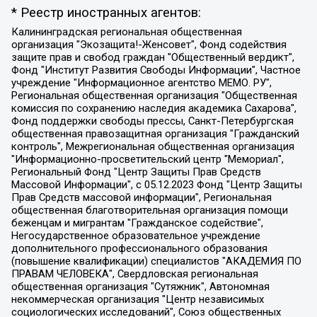
* Реестр иностранных агентов:
Калининградская региональная общественная организация "Экозащита!-Женсовет", Фонд содействия защите прав и свобод граждан "Общественный вердикт", Фонд "Институт Развития Свободы Информации", Частное учреждение "Информационное агентство МЕМО. РУ", Региональная общественная организация "Общественная комиссия по сохранению наследия академика Сахарова", Фонд поддержки свободы прессы, Санкт-Петербургская общественная правозащитная организация "Гражданский контроль", Межрегиональная общественная организация "Информационно-просветительский центр "Мемориал", Региональный Фонд "Центр Защиты Прав Средств Массовой Информации", с 05.12.2023 Фонд "Центр Защиты Прав Средств массовой информации", Региональная общественная благотворительная организация помощи беженцам и мигрантам "Гражданское содействие", Негосударственное образовательное учреждение дополнительного профессионального образования (повышение квалификации) специалистов "АКАДЕМИЯ ПО ПРАВАМ ЧЕЛОВЕКА", Свердловская региональная общественная организация "Сутяжник", Автономная некоммерческая организация "Центр независимых социологических исследований", Союз общественных объединений "Российский исследовательский центр по правам человека", Региональное общественное учреждение научно-информационный центр "МЕМОРИАЛ", Некоммерческая организация "Фонд защиты гласности", Автономная некоммерческая организация "Институт прав человека", Городская общественная организация "Екатеринбургское общество "МЕМОРИАЛ", Городская общественная организация "Рязанское историко-просветительское и правозащитное общество "Мемориал" (Рязанский Мемориал), Челябинский региональный орган общественной самодеятельности – женское общественное объединение "Женщины Евразии", Челябинский региональный орган общественной самодеятельности "Уральская правозащитная группа", Фонд содействия защите здоровья и социальной справедливости имени Андрея Рылькова, Автономная Некоммерческая Организация "Аналитический Центр Юрия Левады", Автономная некоммерческая организация социальной поддержки населения "Проект Апрель", Региональная общественная организация помощи женщинам и детям, находящимся в кризисной ситуации "Информационно-методический центр "Анна", Фонд содействия развитию массовых коммуникаций и правовому просвещению "Так-так-Так", Фонд содействия устойчивому развитию "Серебряная тайга", Свердловский региональный общественный фонд социальных проектов "Новое время", "Idel.Реалии", Кавказ.Реалии, Крым.Реалии, Телеканал Настоящее Время, Татаро-башкирская служба Радио Свобода (Azatliq Radiosi), Радио Свободная Европа/Радио Свобода (PCE/PC), "Сибирь.Реалии", "Фактограф", Благотворительный фонд помощи осужденным и их семьям, Автономная некоммерческая организация "Институт глобализации и социальных движений", Фонд "В защиту прав заключенных", Частное учреждение "Центр поддержки и содействия развитию средств массовой информации", Пензенский региональный общественный благотворительный фонд "Гражданский союз", "Север.Реалии", Некоммерческая организация Фонд "Правовая инициатива", Общество с ограниченной ответственностью "Радио Свободная Европа/Радио Свобода", Чешское информационное агентство "MEDIUM-ORIENT", Красноярская региональная общественная организация "Мы против СПИДа", Камалягин Денис Николаевич, Маркелов Сергей Евгеньевич, Пономарев Лев Александрович, Савицкая Людмила Алексеевна, Автономная некоммерческая организация "Центр по работе с проблемой насилия "НАСИЛИЮ.НЕТ", Межрегиональный профессиональный союз работников здравоохранения "Альянс врачей", Юридическое лицо, зарегистрированное в Латвийской Республике, SIA "Medusa Project" (регистрационный номер 40103797863, дата регистрации 10.06.2014), Некоммерческая организация "Фонд по борьбе с коррупцией", Автономная некоммерческая организация "Институт права и публичной политики", Баданин Роман Сергеевич, Гликин Максим Александрович, Железнова Мария Михайловна, Лукьянова Юлия Сергеевна, Маетная Елизавета Витальевна, Маняхин Петр Борисович, Чуракова Ольга Владимировна, Ярош Юлия Петровна, Юридическое лицо "The Insider SIA", зарегистрированное в Риге, Латвийская Республика (дата регистрации 26.06.2015), являющееся администратором доменного имени интернет-издания "The Insider SIA", https://theins.ru, Постернак Алексей Евгеньевич, Рубин Михаил Аркадьевич, Анин Роман Александрович, Юридическое лицо Istories fonds, зарегистрированное в Латвийской Республике (регистрационный номер 50008295751, дата регистрации 24.02.2020), Великовский Дмитрий Александрович, Долинина Ирина Николаевна, Мароховская Алеся Алексеевна, Шлейнов Роман Юрьевич, Шмагун Олеся Валентиновна, Общество с ограниченной ответственностью "Альтаир 2021", Общество с ограниченной ответственностью "Вега 2021", Общество с ограниченной ответственностью "Главный редактор 2021", Общество с ограниченной ответственностью "Ромашки монолит", Важенков Артем Валерьевич, Ивановская областная общественная организация "Центр гендерных исследований", Гурман Юрий Альбертович, Медиапроект "ОВД-Инфо", Егоров Владимир Владимирович, Жилинский Владимир Александрович, Общество с ограниченной ответственностью "ЗП", Иванова София Юрьевна, Карезина Инна Павловна, Кильтау Екатерина Викторовна, Петров Алексей Викторович, Пискунов Сергей Евгеньевич, Смирнов Сергей Сергеевич, Тихонов Михаил Сергеевич, Общество с ограниченной ответственностью "ЖУРНАЛИСТ-ИНОСТРАННЫЙ АГЕНТ", Арапова Галина Юрьевна, Вольтская Татьяна Анатольевна, Американская компания "Mason G.E.S. Anonymous Foundation" (США), являющаяся владельцем интернет-издания https://mnews.world/, Компания "Stichting Bellingcat", зарегистрированная в Нидерландах (дата регистрации 11.07.2018), Захаров Андрей Вячеславович, Клепиковская Екатерина Дмитриевна, Общество с ограниченной ответственностью "МЕМО", Перл Роман Александрович, Симонов Евгений Алексеевич, Соловьева Елена Анатольевна, Сотников Даниил Владимирович, Сурначева Елизавета Дмитриевна, Автономная некоммерческая организация по защите прав человека и информированию населения "Якутия – Наше Мнение", Общество с ограниченной ответственностью "Москоу диджитал медиа", с 26.01.2023 Общество с ограниченной ответственностью "Чайка Белые сады", Ветошкина Валерия Валерьевна, Заговора Максим Александрович, Межрегиональное общественное движение "Российская ЛГБТ - сеть", Оленичев Максим Владимирович, Павлов Иван Юрьевич, Скворцова Елена Сергеевна, Общество с ограниченной ответственностью "Как бы инагент", Кочетков Игорь Викторович, Общество с ограниченной ответственностью "Честные выборы", Еланчик Олег Александрович, Общество с ограниченной ответственностью "Нобелевский призыв", Гималова Регина Эмилевна, Григорьев Андрей Валерьевич, Григорьева Алина Александровна, Ассоциация по содействию защите прав призывников, альтернативнослужащих и военнослужащих "Правозащитная группа "Гражданин.Армия.Право", Хисамова Регина Фаритовна, Автономная некоммерческая организация по реализации социально-правовых программ "Лилит", Дальневосточное общественное движение "Маяк", Санкт-Петербургская ЛГБТ-инициативная группа "Выход", Инициативная группа ЛГБТ+ "Реверс", Алексеев Андрей Викторович, Бекбулатова Таисия Львовна, Беляев Иван Михайлович, Владыкина Елена Сергеевна, Гельман Марат Александрович, Никульшина Вероника Юрьевна, Толоконникова Надежда Андреевна, Шендерович Виктор Анатольевич, Общество с ограниченной ответственностью "Данное сообщение", Общество с ограниченной ответственностью Издательский дом "Новая глава", Айнбиндер Александра Александровна, Московский комьюнити-центр для ЛГБТ+инициатив, Благотворительный фонд развития филантропии, Deutsche Welle (Германия, Kurt-Schumacher-Strasse 3, 53113 Bonn), Борзунова Мария Михайловна, Воробьев Виктор Викторович, Голубева Анна Львовна, Константинова Алла Михайловна, Малкова Ирина Владимировна, Мурадов Мурад Абдулгалимович, Осетинская Елизавета Николаевна, Понасенков Евгений Николаевич, Ганапольский Матвей Юрьевич, Киселев Евгений Алексеевич, Борухович Ирина Григорьевна, Дремин Иван Тимофеевич, Дубровский Дмитрий Викторович, Красноярская региональная общественная организация поддержки и развития альтернативных образовательных технологий и межкультурных коммуникаций "ИНТЕРРА", Маяковская Екатерина Алексеевна, Фейгин Марк Захарович, Филимонов Андрей Викторович, Дзугкоева Регина Николаевна, Доброхотов Роман Александрович, Дудь Юрий Александрович, Елкин Сергей Владимирович, Кругликов Кирилл Игоревич, Сабунаева Мария Леонидовна, Семенов Алексей Владимирович, Шаинян Карен Багратович, Шульман Екатерина Михайловна, Асафьев Артур Валерьевич, Вахштайн Виктор Семенович, Венедиктов Алексей Алексеевич, Лушникова Екатерина Евгеньевна, Волков Леонид Михайлович, Невзоров Александр Глебович, Пархоменко Сергей Борисович, Сироткин Ярослав Николаевич, Кара-Мурза Владимир Владимирович, Баранова Наталья Владимировна, Гозман Леонид Яковлевич, Кагарлицкий Борис Юльевич, Климарев Михаил Валерьевич, Милов Владимир Станиславович, Автономная некоммерческая организация Краснодарский центр современного искусства "Типография", Моргенштерн Алишер Тагирович, Соболь Любовь Эдуардовна, Общество с ограниченной ответственностью "ЛИЗА НОРМ", Каспаров Гарри Кимович, Ходорковский Михаил Борисович, Общество с ограниченной ответственностью "Апрельские тезисы", Данилович Ирина Брониславовна, Кашин Олег Владимирович, Петров Николай Владимирович, Пивоваров Алексей Владимирович, Соколов Михаил Владимирович, Цветкова Юлия Владимировна, Чичваркин Евгений Александрович, Комитет против пыток/Команда против пыток, Общество с ограниченной ответственностью "Первый научный", Общество с ограниченной ответственностью "Вертолет и ко", Белоцерковская Вероника Борисовна, Кац Максим Евгеньевич, Лазарева Татьяна Юрьевна, Шаведдинов Руслан Табризович, Яшин Илья Валерьевич, Общество с ограниченной ответственностью "Иноагент ААВ", Алешковский Дмитрий Петрович, Альбац Евгения Марковна, Быков Дмитрий Львович, Галямина Юлия Евгеньевна, Лойко Сергей Леонидович, Мартынов Кирилл Константинович, Медведев Сергей Александрович, Крашенинников Федор Геннадиевич, Гордеева Катерина Вл