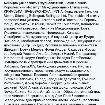
Ассоциация развития журналистики, IStories fonds,
Королевский Институт Международных Отношений,
КРИМСЬКА ПРАВОЗАХИСНА ГРУПА, Фонд имени Генриха
Бёлля, Stichting Bellingcat, Bellingcat Ltd, The Insider, Институт
правовой инициативы Центральной и Восточной Европы,
Фонд Открытой Эстонии, Calvert 22 Foundation, Канадский
украинский конгресс, Институт Макдональда-Лорье,
Украинская национальная федерация Канады,
Декабристы, Международный научный центр им Вудро
Вильсона, Свободная пресса, Возрождение, Всеукраинский
духовный центр , Риддл, Русский антивоенный комитет в
Швеции, Проект Медуза, Фонд Андрея Сахарова, Форум
свободной России, Лига Свободных Наций, Transparеncy
International, Форум Свободных Народов ПостРоссии,
Солидарность с гражданским движением в России –
Solidarus, КрымSOS, Свободный университет, Институт
государственного управления, Форум гражданского
общества Россия, Беллона, Союз жителей островов
Тисима и Хабомаи, Съезд народных депутатов, Гринпис
Интернешнл, Фонд борьбы с коррупцией Инк, Завет
церквей TCCN, Агора, Всемирный фонд природы, BDR
Novaja Gazeta-Europe, Алтай проект, Образовательный дом
прав человека Чернигов, Фонд Дом Прав Человека,
Белорусский дом прав человека имени Бориса Звозскова,
Дом прав человека Тбилиси, Дом прав человека Ереван,