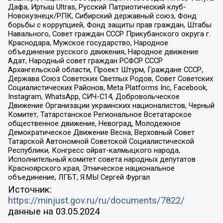
Дафа, Иртыш Ultras, Русский Патриотический клуб-
Новокузнецк/РПК, Сибирский державный союз, Фонд
борьбы с коррупцией, Фонд защиты прав граждан, Штабы
Навального, Совет граждан СССР Прикубанского округа г.
Краснодара, Мужское государство, Народное
объединение русского движения, Народное движение
Адат, Народный совет граждан РСФСР СССР
Архангельской области, Проект Штурм, Граждане СССР,
Держава Союз Советских Светлых Родов, Совет Советских
Социалистических Районов, Meta Platforms Inc, Facebook,
Instagram, WhatsApp, СИЧ-С14, Добровольческое
Движение Организации украинских националистов, Черный
Комитет, Татарстанское Региональное Всетатарское
общественное движение, Невоград, Молодежное
Демократическое Движение Весна, Верховный Совет
Татарской Автономной Советской Социалистической
Республики, Конгресс ойрат-калмыцкого народа,
Исполнительный комитет совета народных депутатов
Красноярского края, Этническое национальное
объединение, ЛГБТ, Я.МЫ Сергей Фургал
Источник:
https://minjust.gov.ru/ru/documents/7822/
данные на
03.05.2024