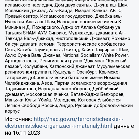
исламского наследия, Дом двух святых, Джунд аш-Шам,
Исламский джихад, Аль-Каида, Имарат Кавказ, АБТО,
Правый сектор, Исламское государство, Джабха аль-
Нусра ли-Ахль аш-Шам, Народное ополчение имени К.
Минина и Д. Пожарского, Аджр от Аллаха Субхану уа
Тагьаля SHAM, АУМ Синрике, Муджахеды джамаата Ат-
Тавхида Валь-Джихад, Чистопольский Джамаат, Рохнамо
ба суи давлати исломи, Террористическое сообщество
Сеть, Катиба Таухид валь-Джихад, Хайят Тахрир аш-Шам,
Ахлю Сунна Валь Джамаа, National Socialism/White Power,
Артподготовка, Религиозная группа “Джамаат “Красный
пахарь”, Колумбайн, Хатлонский джамаат, Мусульманская
религиозная группа п. Кушкуль г. Оренбург, Крымско-
татарский добровольческий батальон имени Номана
Челебиджихана, Азов, Партия исламского возрождения
Таджикистана, Народная самооборона, Дуббайский
джамаат, московская ячейка, Батал-Хаджи Белхороев,
Маньяки Культ Убийц, Молодёжь Которая Улыбается,
Легион Свобода России, Айдар, Русский добровольческий
корпус
Источник:
http://nac.gov.ru/terroristicheskie-i-
ekstremistskie-organizacii-i-materialy.html
данные
на
16.11.2023