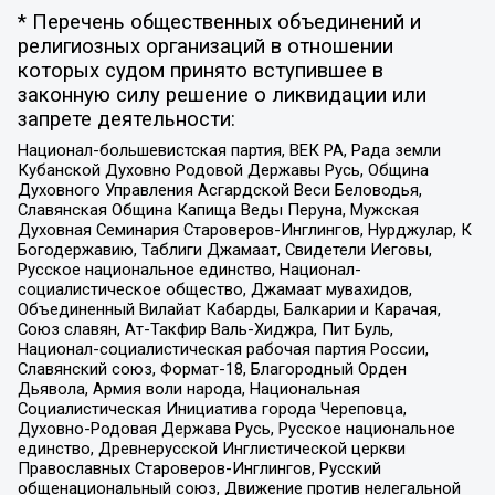
* Перечень общественных объединений и
религиозных организаций в отношении
которых судом принято вступившее в
законную силу решение о ликвидации или
запрете деятельности:
Национал-большевистская партия, ВЕК РА, Рада земли
Кубанской Духовно Родовой Державы Русь, Община
Духовного Управления Асгардской Веси Беловодья,
Славянская Община Капища Веды Перуна, Мужская
Духовная Семинария Староверов-Инглингов, Нурджулар, К
Богодержавию, Таблиги Джамаат, Свидетели Иеговы,
Русское национальное единство, Национал-
социалистическое общество, Джамаат мувахидов,
Объединенный Вилайат Кабарды, Балкарии и Карачая,
Союз славян, Ат-Такфир Валь-Хиджра, Пит Буль,
Национал-социалистическая рабочая партия России,
Славянский союз, Формат-18, Благородный Орден
Дьявола, Армия воли народа, Национальная
Социалистическая Инициатива города Череповца,
Духовно-Родовая Держава Русь, Русское национальное
единство, Древнерусской Инглистической церкви
Православных Староверов-Инглингов, Русский
общенациональный союз, Движение против нелегальной