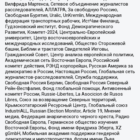
Вилфрида Мартенса, Сетевое объединение журналистов
расследователей, АЛЛАТРА, За свободную Россию,
Свободная Бурятия, Uralic, UnKremlin, Международная
федерация транспортных рабочих, ИстЧам Финланд,
Гудзоновский институт, Фонд Демократического
Развития, Комитет-2024, Центрально-Европейский
университет, Центр восточноевропейских и
международных исследований, Общество Сторожевой
башни, Библии и трактатов Свидетелей Иеговы,
Гражданский Совет, Центр анализа европейской политики,
Академическая сеть Восточная Европа, Российский
комитет действия, РЭНД корпорейшн, Русская Америка за
демократию в России, Настоящая Россия, Глобальная сеть
журналистов-расследователей, Служба поддержки,
Свободная Россия Берлин, Свободная Россия Северный
Рейн-Вестфалия, Фонд глобальной помощи, Антивоенный
комитет России, Russie-Libertes, La Asocicion de Rusos
Libres, Союз за возвращение Северных территорий,
Крымскотатарский Ресурсный Центр, Глобальный союз
IndustriALL, Russian Election Monitor, Article 19, Мнение
медиа, Федерация анархического черного креста, Радио
Свободная Европа, Германское общество изучения
Восточной Европы, Фонд имени Фридриха Эберта, XZ
gGmbH, Мобильная академия поддержки гендерной
демократии и миротворчества, Форум имени Льва