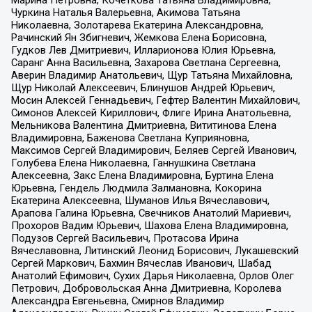
Марина Петровна, Кочеткова Татьяна Владимировна,
Чуркина Наталья Валерьевна, Акимова Татьяна
Николаевна, Золотарева Екатерина Александровна,
Рачинский Ян Збигневич, Жемкова Елена Борисовна,
Гудков Лев Дмитриевич, Илларионова Юлия Юрьевна,
Саранг Анна Васильевна, Захарова Светлана Сергеевна,
Аверин Владимир Анатольевич, Щур Татьяна Михайловна,
Щур Николай Алексеевич, Блинушов Андрей Юрьевич,
Мосин Алексей Геннадьевич, Гефтер Валентин Михайлович,
Симонов Алексей Кириллович, Флиге Ирина Анатольевна,
Мельникова Валентина Дмитриевна, Вититинова Елена
Владимировна, Баженова Светлана Куприяновна,
Максимов Сергей Владимирович, Беляев Сергей Иванович,
Голубева Елена Николаевна, Ганнушкина Светлана
Алексеевна, Закс Елена Владимировна, Буртина Елена
Юрьевна, Гендель Людмила Залмановна, Кокорина
Екатерина Алексеевна, Шуманов Илья Вячеславович,
Арапова Галина Юрьевна, Свечников Анатолий Мариевич,
Прохоров Вадим Юрьевич, Шахова Елена Владимировна,
Подузов Сергей Васильевич, Протасова Ирина
Вячеславовна, Литинский Леонид Борисович, Лукашевский
Сергей Маркович, Бахмин Вячеслав Иванович, Шабад
Анатолий Ефимович, Сухих Дарья Николаевна, Орлов Олег
Петрович, Добровольская Анна Дмитриевна, Королева
Александра Евгеньевна, Смирнов Владимир