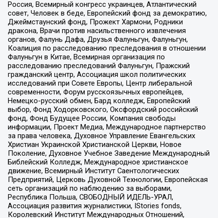
Россия, Всемирный конгресс украинцев, Атлантический
совет, Человек в беде, Европейский фонд за демократию,
Джеймстаунский фонд, Прожект Хармони, Родники
дракона, Врачи против насильственного извлечения
органов, Фалунь Дафа, Друзья Фалуньгун, Фалуньгун,
Коалиция по расследованию преследования в отношении
Фалуньгун в Китае, Всемирная организация по
расследованию преследований Фалуньгун, Пражский
гражданский центр, Ассоциация школ политических
исследований при Совете Европы, Центр либеральной
современности, Форум русскоязычных европейцев,
Немецко-русский обмен, Бард колледж, Европейский
выбор, Фонд Ходорковского, Оксфордский российский
фонд, Фонд Будущее России, Компания свободы
информации, Проект Медиа, Международное партнерство
за права человека, Духовное Управление Евангельских
Христиан Украинской Христианской Церкви, Новое
Поколение, Духовное Учебное Заведение Международный
Библейский Колледж, Международное христианское
движение, Всемирный Институт Саентологических
Предприятий, Церковь Духовной Технологии, Европейская
сеть организаций по наблюдению за выборами,
Республика Польша, СВОБОДНЫЙ ИДЕЛЬ-УРАЛ,
Ассоциация развития журналистики, IStories fonds,
Королевский Институт Международных Отношений,