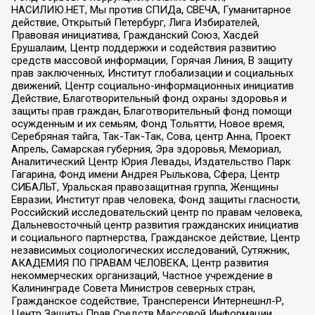
НАСИЛИЮ.НЕТ, Мы против СПИДа, СВЕЧА, Гуманитарное
действие, Открытый Петербург, Лига Избирателей,
Правовая инициатива, Гражданский Союз, Хасдей
Ерушалаим, Центр поддержки и содействия развитию
средств массовой информации, Горячая Линия, В защиту
прав заключенных, Институт глобализации и социальных
движений, Центр социально-информационных инициатив
Действие, Благотворительный фонд охраны здоровья и
защиты прав граждан, Благотворительный фонд помощи
осужденным и их семьям, Фонд Тольятти, Новое время,
Серебряная тайга, Так-Так-Так, Сова, центр Анна, Проект
Апрель, Самарская губерния, Эра здоровья, Мемориал,
Аналитический Центр Юрия Левады, Издательство Парк
Гагарина, Фонд имени Андрея Рылькова, Сфера, Центр
СИБАЛЬТ, Уральская правозащитная группа, Женщины
Евразии, Институт прав человека, Фонд защиты гласности,
Российский исследовательский центр по правам человека,
Дальневосточный центр развития гражданских инициатив
и социального партнерства, Гражданское действие, Центр
независимых социологических исследований, Сутяжник,
АКАДЕМИЯ ПО ПРАВАМ ЧЕЛОВЕКА, Центр развития
некоммерческих организаций, Частное учреждение в
Калининграде Совета Министров северных стран,
Гражданское содействие, Трансперенси Интернешнл-Р,
Центр Защиты Прав Средств Массовой Информации,