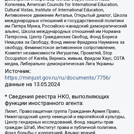
Копелева, American Councils for International Education,
Cultural Vistas, Institute of International Education,
Антивоенное движение Антальи, Открытый диалог, Школа
международных отношений и государственной политики
им Питера Мунка, Российско-канадский демократический
альянс, Школа международных отношений им Нормана
Патерсона, Центр Гражданских Свобод, Фонд Бориса
Немцова за Свободу, Фонд имени Фридриха Науманна за
свободу, Феминистское антивоенное сопротивление,
Комитет независимости Ингушетии, Прометей, Stop
Occupation of Karelia, Вернись живым, Фридом Хаус, СОТА
медиа, Либерально-демократическая Лига Украины
Источник:
https://minjust.gov.ru/ru/documents/7756/
данные на
13.05.2024
* Сведения реестра НКО, выполняющих
функции иностранного агента:
Лилит, Правозащитная группа Гражданин.Армия.Право,
Нижегородский центр немецкой и европейской культуры,
Центр гендерных исследований, Фонд защиты прав
граждан Штаб, Институт права и публичной политики,
Фонд борьбы с коррупцией, Альянс врачей,