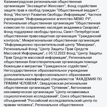
Калининградская региональная общественная организация "Экозащита!-Женсовет", Фонд содействия защите прав и свобод граждан "Общественный вердикт", Фонд "Институт Развития Свободы Информации", Частное учреждение "Информационное агентство МЕМО. РУ", Региональная общественная организация "Общественная комиссия по сохранению наследия академика Сахарова", Фонд поддержки свободы прессы, Санкт-Петербургская общественная правозащитная организация "Гражданский контроль", Межрегиональная общественная организация "Информационно-просветительский центр "Мемориал", Региональный Фонд "Центр Защиты Прав Средств Массовой Информации", с 05.12.2023 Фонд "Центр Защиты Прав Средств массовой информации", Региональная общественная благотворительная организация помощи беженцам и мигрантам "Гражданское содействие", Негосударственное образовательное учреждение дополнительного профессионального образования (повышение квалификации) специалистов "АКАДЕМИЯ ПО ПРАВАМ ЧЕЛОВЕКА", Свердловская региональная общественная организация "Сутяжник", Автономная некоммерческая организация "Центр независимых социологических исследований", Союз общественных объединений "Российский исследовательский центр по правам человека", Региональное общественное учреждение научно-информационный центр "МЕМОРИАЛ", Некоммерческая организация "Фонд защиты гласности", Автономная некоммерческая организация "Институт прав человека", Городская общественная организация "Екатеринбургское общество "МЕМОРИАЛ", Городская общественная организация "Рязанское историко-просветительское и правозащитное общество "Мемориал" (Рязанский Мемориал), Челябинский региональный орган общественной самодеятельности – женское общественное объединение "Женщины Евразии", Челябинский региональный орган общественной самодеятельности "Уральская правозащитная группа", Фонд содействия защите здоровья и социальной справедливости имени Андрея Рылькова, Автономная Некоммерческая Организация "Аналитический Центр Юрия Левады", Автономная некоммерческая организация социальной поддержки населения "Проект Апрель", Региональная общественная организация помощи женщинам и детям, находящимся в кризисной ситуации "Информационно-методический центр "Анна", Фонд содействия развитию массовых коммуникаций и правовому просвещению "Так-так-Так", Фонд содействия устойчивому развитию "Серебряная тайга", Свердловский региональный общественный фонд социальных проектов "Новое время", "Idel.Реалии", Кавказ.Реалии, Крым.Реалии, Телеканал Настоящее Время, Татаро-башкирская служба Радио Свобода (Azatliq Radiosi), Радио Свободная Европа/Радио Свобода (PCE/PC), "Сибирь.Реалии", "Фактограф", Благотворительный фонд помощи осужденным и их семьям, Автономная некоммерческая организация "Институт глобализации и социальных движений", Фонд "В защиту прав заключенных", Частное учреждение "Центр поддержки и содействия развитию средств массовой информации", Пензенский региональный общественный благотворительный фонд "Гражданский союз", "Север.Реалии", Некоммерческая организация Фонд "Правовая инициатива", Общество с ограниченной ответственностью "Радио Свободная Европа/Радио Свобода", Чешское информационное агентство "MEDIUM-ORIENT", Красноярская региональная общественная организация "Мы против СПИДа", Камалягин Денис Николаевич, Маркелов Сергей Евгеньевич, Пономарев Лев Александрович, Савицкая Людмила Алексеевна, Автономная некоммерческая организация "Центр по работе с проблемой насилия "НАСИЛИЮ.НЕТ", Межрегиональный профессиональный союз работников здравоохранения "Альянс врачей", Юридическое лицо, зарегистрированное в Латвийской Республике, SIA "Medusa Project" (регистрационный номер 40103797863, дата регистрации 10.06.2014), Некоммерческая организация "Фонд по борьбе с коррупцией", Автономная некоммерческая организация "Институт права и публичной политики", Баданин Роман Сергеевич, Гликин Максим Александрович, Железнова Мария Михайловна, Лукьянова Юлия Сергеевна, Маетная Елизавета Витальевна, Маняхин Петр Борисович, Чуракова Ольга Владимировна, Ярош Юлия Петровна, Юридическое лицо "The Insider SIA", зарегистрированное в Риге, Латвийская Республика (дата регистрации 26.06.2015), являющееся администратором доменного имени интернет-издания "The Insider SIA", https://theins.ru, Постернак Алексей Евгеньевич, Рубин Михаил Аркадьевич, Анин Роман Александрович, Юридическое лицо Istories fonds, зарегистрированное в Латвийской Республике (регистрационный номер 50008295751, дата регистрации 24.02.2020), Великовский Дмитрий Александрович, Долинина Ирина Николаевна, Мароховская Алеся Алексеевна, Шлейнов Роман Юрьевич, Шмагун Олеся Валентиновна, Общество с ограниченной ответственностью "Альтаир 2021", Общество с ограниченной ответственностью "Вега 2021", Общество с ограниченной ответственностью "Главный редактор 2021", Общество с ограниченной ответственностью "Ромашки монолит", Важенков Артем Валерьевич, Ивановская областная общественная организация "Центр гендерных исследований", Гурман Юрий Альбертович, Медиапроект "ОВД-Инфо", Егоров Владимир Владимирович, Жилинский Владимир Александрович, Общество с ограниченной ответственностью "ЗП", Иванова София Юрьевна, Карезина Инна Павловна, Кильтау Екатерина Викторовна, Петров Алексей Викторович, Пискунов Сергей Евгеньевич, Смирнов Сергей Сергеевич, Тихонов Михаил Сергеевич, Общество с ограниченной ответственностью "ЖУРНАЛИСТ-ИНОСТРАННЫЙ АГЕНТ", Арапова Галина Юрьевна, Вольтская Татьяна Анатольевна, Американская компания "Mason G.E.S. Anonymous Foundation" (США), являющаяся владельцем интернет-издания https://mnews.world/, Компания "Stichting Bellingcat", зарегистрированная в Нидерландах (дата регистрации 11.07.2018), Захаров Андрей Вячеславович, Клепиковская Екатерина Дмитриевна, Общество с ограниченной ответственностью "МЕМО", Перл Роман Александрович, Симонов Евгений Алексеевич, Соловьева Елена Анатольевна, Сотников Даниил Владимирович, Сурначева Елизавета Дмитриевна, Автономная некоммерческая организация по защите прав человека и информированию населения "Якутия – Наше Мнение", Общество с ограниченной ответственностью "Москоу диджитал медиа", с 26.01.2023 Общество с ограниченной ответственностью "Чайка Белые сады", Ветошкина Валерия Валерьевна, Заговора Максим Александрович, Межрегиональное общественное движение "Российская ЛГБТ - сеть", Оленичев Максим Владимирович, Павлов Иван Юрьевич, Скворцова Елена Сергеевна, Общество с ограниченной ответственностью "Как бы инагент", Кочетков Игорь Викторович, Общество с ограниченной ответственностью "Честные выборы", Еланчик Олег Александрович, Общество с ограниченной ответственностью "Нобелевский призыв", Гималова Регина Эмилевна, Григорьев Андрей Валерьевич, Григорьева Алина Александровна, Ассоциация по содействию защите прав призывников, альтернативнослужащих и военнослужащих "Правозащитная группа "Гражданин.Армия.Право", Хисамова Регина Фаритовна, Автономная некоммерческая организация по реализации социально-правовых программ "Лилит", Дальневосточное общественное движение "Маяк", Санкт-Петербургская ЛГБТ-инициативная группа "Выход", Инициативная группа ЛГБТ+ "Реверс", Алексеев Андрей Викторович, Бекбулатова Таисия Львовна, Беляев Иван Михайлович, Владыкина Елена Сергеевна, Гельман Марат Александрович, Никульшина Вероника Юрьевна, Толоконникова Надежда Андреевна, Шендерович Виктор Анатольевич, Общество с ограниченной ответственностью "Данное сообщение", Общество с ограниченной ответственностью Издательский дом "Новая глава", Айнбиндер Александра Александровна, Московский комьюнити-центр для ЛГБТ+инициатив, Благотворительный фонд развития филантропии, Deutsche Welle (Германия, Kurt-Schumacher-Strasse 3, 53113 Bonn), Борзунова Мария Михайловна, Воробьев Виктор Викторович, Голубева Анна Львовна, Константинова Алла Михайловна, Малкова Ирина Владимировна, Мурадов Мурад Абдулгалимович, Осетинская Елизавета Николаевна, Понасенков Евгений Николаевич, Ганапольский Матвей Юрьевич, Киселев Евгений Алексеевич, Борухович Ирина Григорьевна, Дремин Иван Тимофеевич, Дубровский Дмитрий Викторович, Красноярская региональная общественная организация поддержки и развития альтернативных образовательных технологий и межкультурных коммуникаций "ИНТЕРРА", Маяковская Екатерина Алексеевна, Фейгин Марк Захарович, Филимонов Андрей Викторович, Дзугкоева Регина Николаевна, Доброхотов Роман Александрович, Дудь Юрий Александрович, Елкин Сергей Владимирович, Кругликов Кирилл Игоревич, Сабунаева Мария Леонидовна, Семенов Алексей Владимирович, Шаинян Карен Багратович, Шульман Екатерина Михайловна, Асафьев Артур Валерьевич, Вахштайн Виктор Семенович, Венедиктов Алексей Алексеевич, Лушникова Екатерина Евгеньевна, Волков Леонид Михайлович, Невзоров Александр Глебович, Пархоменко Сергей Борисович, Сироткин Ярослав Николаевич, Кара-Мурза Владимир Владимирович, Баранова Наталья Владимировна, Гозман Леонид Яковлевич, Кагарлицкий Борис Юльевич, Климарев Михаил Валерьевич, Милов Владимир Станиславович, Автономная некоммерческая организация Краснодарский центр современного искусства "Типография", Моргенштерн Алишер Тагирович, Соболь Любовь Эдуардовна, Общество с ограниченной ответственностью "ЛИЗА НОРМ", Каспаров Гарри Кимович, Ходорковский Михаил Борисович, Общество с ограниченной ответственностью "Апрельские тезисы", Данилович Ирина Брониславовна, Кашин Олег Владимирович, Петров Николай Владимирович, Пивоваров Алексей Владимирович, Соколов Михаил Владимирович, Цветкова Юлия Владимировна, Чичваркин Евгений Александрович, Комитет против пыток/Команда против пыток, Общество с ограниченной ответственностью "Первый научный", Общество с ограниченной ответственностью "Вертолет и ко", Белоцерковская Вероника Борисовна, Кац Максим Евгеньевич, Лазарева Татьяна Юрьевна, Шаведдинов Руслан Табризович, Яшин Илья Валерьевич, Общество с ограниченной ответственностью "Иноагент ААВ", Алешковский Дмитрий Петрович, Альбац Евгения Марковна, Быков Дмитрий Львович, Галямина Юлия Евгеньевна, Лойко Сергей Леонидович, Мартынов Кирилл Константинович, Медведев Сергей Александрович, Крашенинников Федор Геннадиевич, Гордеева Катерина Вл