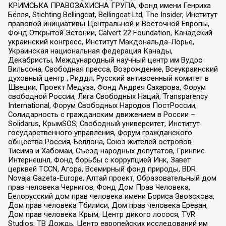
КРИМСЬКА ПРАВОЗАХИСНА ГРУПА, Фонд имени Генриха
Бёлля, Stichting Bellingcat, Bellingcat Ltd, The Insider, Институт
правовой инициативы Центральной и Восточной Европы,
Фонд Открытой Эстонии, Calvert 22 Foundation, Канадский
украинский конгресс, Институт Макдональда-Лорье,
Украинская национальная федерация Канады,
Декабристы, Международный научный центр им Вудро
Вильсона, Свободная пресса, Возрождение, Всеукраинский
духовный центр , Риддл, Русский антивоенный комитет в
Швеции, Проект Медуза, Фонд Андрея Сахарова, Форум
свободной России, Лига Свободных Наций, Transparеncy
International, Форум Свободных Народов ПостРоссии,
Солидарность с гражданским движением в России –
Solidarus, КрымSOS, Свободный университет, Институт
государственного управления, Форум гражданского
общества Россия, Беллона, Союз жителей островов
Тисима и Хабомаи, Съезд народных депутатов, Гринпис
Интернешнл, Фонд борьбы с коррупцией Инк, Завет
церквей TCCN, Агора, Всемирный фонд природы, BDR
Novaja Gazeta-Europe, Алтай проект, Образовательный дом
прав человека Чернигов, Фонд Дом Прав Человека,
Белорусский дом прав человека имени Бориса Звозскова,
Дом прав человека Тбилиси, Дом прав человека Ереван,
Дом прав человека Крым, Центр дикого лосося, TVR
Studios, ТВ Дождь, Центр европейских исследований им