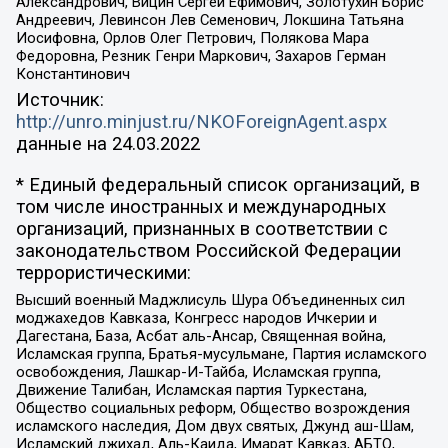
Александрович, Вицин Сергей Ефимович, Золотухин Борис
Андреевич, Левинсон Лев Семенович, Локшина Татьяна
Иосифовна, Орлов Олег Петрович, Полякова Мара
Федоровна, Резник Генри Маркович, Захаров Герман
Константинович
Источник:
http://unro.minjust.ru/NKOForeignAgent.aspx
данные на
24.03.2022
* Единый федеральный список организаций, в
том числе иностранных и международных
организаций, признанных в соответствии с
законодательством Российской Федерации
террористическими:
Высший военный Маджлисуль Шура Объединенных сил
моджахедов Кавказа, Конгресс народов Ичкерии и
Дагестана, База, Асбат аль-Ансар, Священная война,
Исламская группа, Братья-мусульмане, Партия исламского
освобождения, Лашкар-И-Тайба, Исламская группа,
Движение Талибан, Исламская партия Туркестана,
Общество социальных реформ, Общество возрождения
исламского наследия, Дом двух святых, Джунд аш-Шам,
Исламский джихад, Аль-Каида, Имарат Кавказ, АБТО,