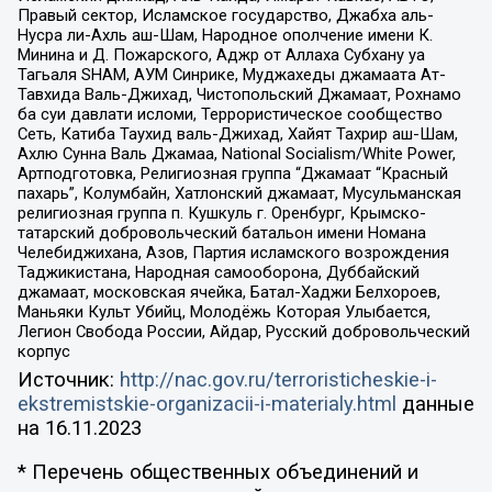
Правый сектор, Исламское государство, Джабха аль-
Нусра ли-Ахль аш-Шам, Народное ополчение имени К.
Минина и Д. Пожарского, Аджр от Аллаха Субхану уа
Тагьаля SHAM, АУМ Синрике, Муджахеды джамаата Ат-
Тавхида Валь-Джихад, Чистопольский Джамаат, Рохнамо
ба суи давлати исломи, Террористическое сообщество
Сеть, Катиба Таухид валь-Джихад, Хайят Тахрир аш-Шам,
Ахлю Сунна Валь Джамаа, National Socialism/White Power,
Артподготовка, Религиозная группа “Джамаат “Красный
пахарь”, Колумбайн, Хатлонский джамаат, Мусульманская
религиозная группа п. Кушкуль г. Оренбург, Крымско-
татарский добровольческий батальон имени Номана
Челебиджихана, Азов, Партия исламского возрождения
Таджикистана, Народная самооборона, Дуббайский
джамаат, московская ячейка, Батал-Хаджи Белхороев,
Маньяки Культ Убийц, Молодёжь Которая Улыбается,
Легион Свобода России, Айдар, Русский добровольческий
корпус
Источник:
http://nac.gov.ru/terroristicheskie-i-
ekstremistskie-organizacii-i-materialy.html
данные
на
16.11.2023
* Перечень общественных объединений и