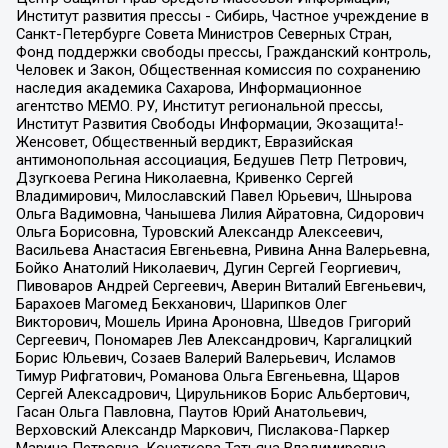
Институт развития прессы - Сибирь, Частное учреждение в
Санкт-Петербурге Совета Министров Северных Стран,
Фонд поддержки свободы прессы, Гражданский контроль,
Человек и Закон, Общественная комиссия по сохранению
наследия академика Сахарова, Информационное
агентство МЕМО. РУ, Институт региональной прессы,
Институт Развития Свободы Информации, Экозащита!-
Женсовет, Общественный вердикт, Евразийская
антимонопольная ассоциация, Бедушев Петр Петрович,
Дзугкоева Регина Николаевна, Кривенко Сергей
Владимирович, Милославский Павел Юрьевич, Шнырова
Ольга Вадимовна, Чанышева Лилия Айратовна, Сидорович
Ольга Борисовна, Туровский Александр Алексеевич,
Васильева Анастасия Евгеньевна, Ривина Анна Валерьевна,
Бойко Анатолий Николаевич, Дугин Сергей Георгиевич,
Пивоваров Андрей Сергеевич, Аверин Виталий Евгеньевич,
Барахоев Магомед Бекханович, Шарипков Олег
Викторович, Мошель Ирина Ароновна, Шведов Григорий
Сергеевич, Пономарев Лев Александрович, Каргалицкий
Борис Юльевич, Созаев Валерий Валерьевич, Исламов
Тимур Рифгатович, Романова Ольга Евгеньевна, Щаров
Сергей Алексадрович, Цирульников Борис Альбертович,
Гасан Ольга Павловна, Паутов Юрий Анатольевич,
Верховский Александр Маркович, Пислакова-Паркер