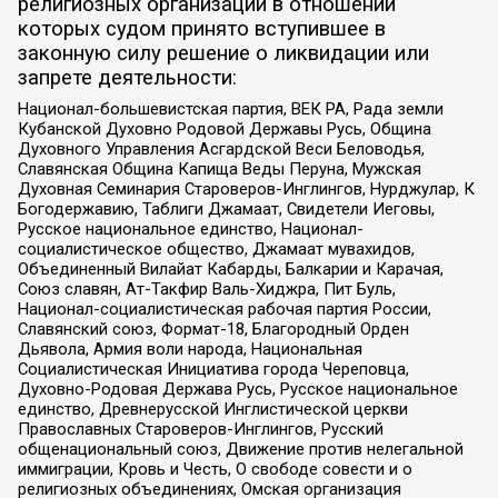
религиозных организаций в отношении
которых судом принято вступившее в
законную силу решение о ликвидации или
запрете деятельности:
Национал-большевистская партия, ВЕК РА, Рада земли
Кубанской Духовно Родовой Державы Русь, Община
Духовного Управления Асгардской Веси Беловодья,
Славянская Община Капища Веды Перуна, Мужская
Духовная Семинария Староверов-Инглингов, Нурджулар, К
Богодержавию, Таблиги Джамаат, Свидетели Иеговы,
Русское национальное единство, Национал-
социалистическое общество, Джамаат мувахидов,
Объединенный Вилайат Кабарды, Балкарии и Карачая,
Союз славян, Ат-Такфир Валь-Хиджра, Пит Буль,
Национал-социалистическая рабочая партия России,
Славянский союз, Формат-18, Благородный Орден
Дьявола, Армия воли народа, Национальная
Социалистическая Инициатива города Череповца,
Духовно-Родовая Держава Русь, Русское национальное
единство, Древнерусской Инглистической церкви
Православных Староверов-Инглингов, Русский
общенациональный союз, Движение против нелегальной
иммиграции, Кровь и Честь, О свободе совести и о
религиозных объединениях, Омская организация