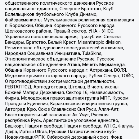
общественного политического движения Русское
национальное единство, Северное Братство, Клуб
Болельщиков Футбольного Клуба Динамо,
Файзрахманисты, Мусульманская религиозная организация
п. Боровский, Община Коренного Русского народа
Щелковского района, Правый сектор, УНА - УНСО,
Украинская повстанческая армия, Тризуб им. Степана
Бандеры, Братство, Белый Крест, Misanthropic division,
Религиозное объединение последователей инглиизма,
Народная Социальная Инициатива, TulaSkins,
Этнополитическое объединение Русские, Русское
национальное объединение Атака, Мечеть Мирмамеда,
Община Коренного Русского народа г. Астрахани, ВОЛЯ,
Меджлис крымскотатарского народа, Рубеж Севера, ТОЙС,
О противодействии экстремистской деятельности,
РЕВТАТПОД, Артподготовка, Штольц, В честь иконы
Божией Матери Державная, Сектор 16, Независимость,
Фирма, Молодежная правозащитная группа МПГ, Курсом
Правды и Единения, Каракольская инициативная группа,
Автоград Крю, Союз Славянских Сил Руси, Алля-Аят,
Благотворительный пансионат Ак Умут, Русская
республика Русь, Арестантское уголовное единство,
Башкорт, Нация и свобода, Нация и свобода, W.H.С., Фалунь
Дафа, Иртыш Ultras, Русский Патриотический клуб-
Новокузнецк/РПК, Сибирский державный союз, Фонд