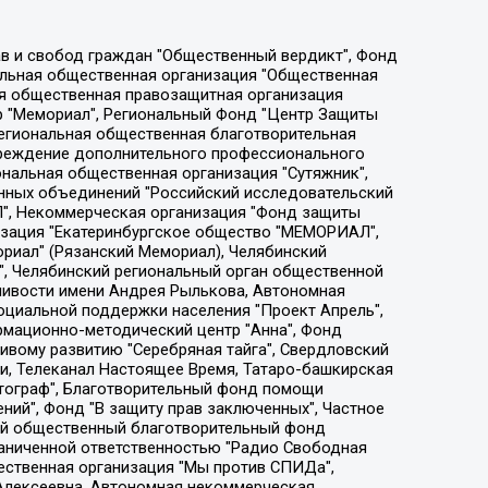
ции социально-правовых программ "Лилит", Дальневосточное общественное движение "Маяк", Санкт-Петербургская ЛГБТ-инициативная группа "Выход", Инициативная группа ЛГБТ+ "Реверс", Алексеев Андрей Викторович, Бекбулатова Таисия Львовна, Беляев Иван Михайлович, Владыкина Елена Сергеевна, Гельман Марат Александрович, Никульшина Вероника Юрьевна, Толоконникова Надежда Андреевна, Шендерович Виктор Анатольевич, Общество с ограниченной ответственностью "Данное сообщение", Общество с ограниченной ответственностью Издательский дом "Новая глава", Айнбиндер Александра Александровна, Московский комьюнити-центр для ЛГБТ+инициатив, Благотворительный фонд развития филантропии, Deutsche Welle (Германия, Kurt-Schumacher-Strasse 3, 53113 Bonn), Борзунова Мария Михайловна, Воробьев Виктор Викторович, Голубева Анна Львовна, Константинова Алла Михайловна, Малкова Ирина Владимировна, Мурадов Мурад Абдулгалимович, Осетинская Елизавета Николаевна, Понасенков Евгений Николаевич, Ганапольский Матвей Юрьевич, Киселев Евгений Алексеевич, Борухович Ирина Григорьевна, Дремин Иван Тимофеевич, Дубровский Дмитрий Викторович, Красноярская региональная общественная организация поддержки и развития альтернативных образовательных технологий и межкультурных коммуникаций "ИНТЕРРА", Маяковская Екатерина Алексеевна, Фейгин Марк Захарович, Филимонов Андрей Викторович, Дзугкоева Регина Николаевна, Доброхотов Роман Александрович, Дудь Юрий Александрович, Елкин Сергей Владимирович, Кругликов Кирилл Игоревич, Сабунаева Мария Леонидовна, Семенов Алексей Владимирович, Шаинян Карен Багратович, Шульман Екатерина Михайловна, Асафьев Артур Валерьевич, Вахштайн Виктор Семенович, Венедиктов Алексей Алексеевич, Лушникова Екатерина Евгеньевна, Волков Леонид Михайлович, Невзоров Александр Глебович, Пархоменко Сергей Борисович, Сироткин Ярослав Николаевич, Кара-Мурза Владимир Владимирович, Баранова Наталья Владимировна, Гозман Леонид Яковлевич, Кагарлицкий Борис Юльевич, Климарев Михаил Валерьевич, Милов Владимир Станиславович, Автономная некоммерческая организация Краснодарский центр современного искусства "Типография", Моргенштерн Алишер Тагирович, Соболь Любовь Эдуардовна, Общество с ограниченной ответственностью "ЛИЗА НОРМ", Каспаров Гарри Кимович, Ходорковский Михаил Борисович, Общество с ограниченной ответственностью "Апрельские тезисы", Данилович Ирина Брониславовна, Кашин Олег Владимирович, Петров Николай Владимирович, Пивоваров Алексей Владимирович, Соколов Михаил Владимирович, Цветкова Юлия Владимировна, Чичваркин Евгений Александрович, Комитет против пыток/Команда против пыток, Общество с ограниченной ответственностью "Первый научный", Общество с ограниченной ответственностью "Вертолет и ко", Белоцерковская Вероника Борисовна, Кац Максим Евгеньевич, Лазарева Татьяна Юрьевна, Шаведдинов Руслан Табризович, Яшин Илья Валерьевич, Общество с ограниченной ответственностью "Иноагент ААВ", Алешковский Дмитрий Петрович, Альбац Евгения Марковна, Быков Дмитрий Львович, Галямина Юлия Евгеньевна, Лойко Сергей Леонидович, Мартынов Кирилл Константинович, Медведев Сергей Александрович, Крашенинников Федор Геннадиевич, Гордеева Катерина Вл