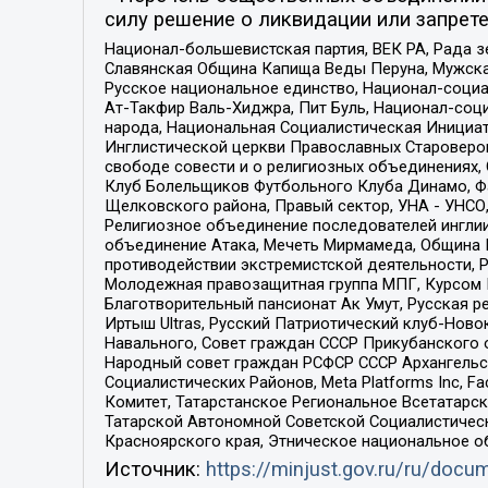
силу решение о ликвидации или запрете
Национал-большевистская партия, ВЕК РА, Рада 
Славянская Община Капища Веды Перуна, Мужская
Русское национальное единство, Национал-социа
Ат-Такфир Валь-Хиджра, Пит Буль, Национал-соц
народа, Национальная Социалистическая Инициат
Инглистической церкви Православных Староверов
свободе совести и о религиозных объединениях,
Клуб Болельщиков Футбольного Клуба Динамо, Фа
Щелковского района, Правый сектор, УНА - УНСО, У
Религиозное объединение последователей инглии
объединение Атака, Мечеть Мирмамеда, Община К
противодействии экстремистской деятельности, 
Молодежная правозащитная группа МПГ, Курсом П
Благотворительный пансионат Ак Умут, Русская ре
Иртыш Ultras, Русский Патриотический клуб-Нов
Навального, Совет граждан СССР Прикубанского 
Народный совет граждан РСФСР СССР Архангельск
Социалистических Районов, Meta Platforms Inc, 
Комитет, Татарстанское Региональное Всетатар
Татарской Автономной Советской Социалистическ
Красноярского края, Этническое национальное о
Источник:
https://minjust.gov.ru/ru/doc