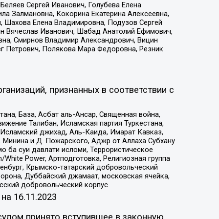
Беляев Сергей Иванович, Голубева Елена
ила Залмановна, Кокорина Екатерина Алексеевна,
, Шахова Елена Владимировна, Подузов Сергей
ин Вячеслав Иванович, Шабад Анатолий Ефимович,
вна, Смирнов Владимир Александрович, Вицин
ег Петрович, Полякова Мара Федоровна, Резник
ганизаций, признанных в соответствии с
на, База, Асбат аль-Ансар, Священная война,
ижение Талибан, Исламская партия Туркестана,
Исламский джихад, Аль-Каида, Имарат Кавказ,
 Минина и Д. Пожарского, Аджр от Аллаха Субхану
о ба суи давлати исломи, Террористическое
/White Power, Артподготовка, Религиозная группа
Оренбург, Крымско-татарский добровольческий
орона, Дуббайский джамаат, московская ячейка,
усский добровольческий корпус
 на
16.11.2023
судом принято вступившее в законную