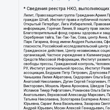
* Сведения реестра НКО, выполняющих 
Лилит, Правозащитная группа Гражданин.Армия.П
граждан Штаб, Институт права и публичной поли
Открытый Петербург, Лига Избирателей, Правова
информации, Горячая Линия, В защиту прав закл
Благотворительный фонд охраны здоровья и защи
Серебряная тайга, Так-Так-Так, Сова, центр Анн
Парк Гагарина, Фонд имени Андрея Рылькова, Сф
гласности, Российский исследовательский центр 
Гражданское действие, Центр независимых соци
организаций, Частное учреждение в Калининград
Средств Массовой Информации, Институт развити
свободы прессы, Гражданский контроль, Человек
РУ, Институт региональной прессы, Институт Ра
ассоциация, Бедушев Петр Петрович, Дзугкоева 
Чанышева Лилия Айратовна, Сидорович Ольга Бори
Анатолий Николаевич, Дугин Сергей Георгиевич, 
Викторович, Мошель Ирина Ароновна, Шведов Гри
Исламов Тимур Рифгатович, Романова Ольга Евге
Анатольевич, Верховский Александр Маркович, П
Татьяна Николаевна, Золотарева Екатерина Алек
Юрьевна, Саранг Анна Васильевна, Захарова Свет
Андрей Юрьевич, Мосин Алексей Геннадьевич, Ге