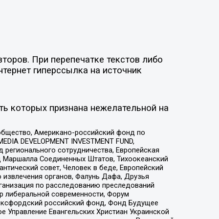
торов. При перепечатке текстов либо
нтернет гиперссылка на источник
ть которых признана нежелательной на
общество, Американо-российский фонд по
 MEDIA DEVELOPMENT INVESTMENT FUND,
 регионального сотрудничества, Европейская
 Маршалла Соединенных Штатов, Тихоокеанский
нтический совет, Человек в беде, Европейский
 извлечения органов, Фалунь Дафа, Друзья
рганизация по расследованию преследований
тр либеральной современности, Форум
 Оксфордский российский фонд, Фонд Будущее
е Управление Евангельских Христиан Украинской