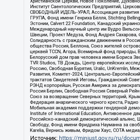
Христианской Церкви, Новое Поколение, Духовн
Институт Саентологических Предприятий, Церков
СВОБОДНЫЙ ИДЕЛЬ-УРАЛ, Ассоциация развития ж
ГРУПА, Фонд имени Генриха Бёлля, Stichting Bellin
Эстонии, Calvert 22 Foundation, Канадский укра
Международный научный центр им Вудро Вильсона
Швеции, Проект Медуза, Фонд Андрея Сахарова, Ф
Солидарность с гражданским движением в России 
общества Россия, Беллона, Союз жителей острово
церквей TCCN, Агора, Всемирный фонд природы, B
Белорусский дом прав человека имени Бориса Зво
TVR Studios, ТВ Дождь, Центр европейских иссл
Россию, Свободная Бурятия, Uralic, UnKremlin, 
Развития, Комитет-2024, Центрально-Европейски
трактатов Свидетелей Иеговы, Гражданский Совет
РЭНД корпорейшн, Русская Америка за демократи
Россия Берлин, Свободная Россия Северный Рейн-В
Союз за возвращение Северных территорий, Крымско
Федерация анархического черного креста, Радио
Мобильная академия поддержки гендерной демократи
Institute of International Education, Антивоенн
Российско-канадский демократический альянс, 
Свободу, Фонд имени Фридриха Науманна за свобо
Karelia, Вернись живым, Фридом Хаус, СОТА меди
Источник:
https://minjust.gov.ru/ru/doc