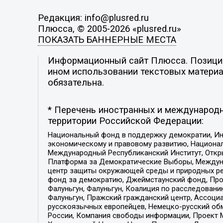
Редакция: info@plusred.ru
Плюсса, © 2005-2026 «plusred.ru»
ПОКАЗАТЬ БАННЕРНЫЕ МЕСТА
Информационный сайт Плюсса. Позиция 
ином использовании текстовых материал
обязательна.
* Перечень иностранных и международн
территории Российской Федерации:
Национальный фонд в поддержку демократии, Ин
экономическому и правовому развитию, Национ
Международный Республиканский Институт, Откры
Платформа за Демократические Выборы, Междуна
центр защиты окружающей среды и природных ресу
фонд за демократию, Джеймстаунский фонд, Прож
Фалуньгун, Фалуньгун, Коалиция по расследован
Фалуньгун, Пражский гражданский центр, Ассоци
русскоязычных европейцев, Немецко-русский об
России, Компания свободы информации, Проект М