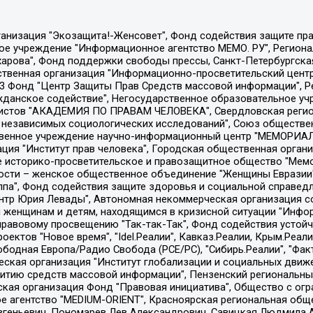
Общество с ограниченной ответственностью "Радио Свободная Европа/Радио Свобода", Чешское информационное агентство "MEDIUM-ORIENT", Красноярская региональная общественная организация "Мы против СПИДа", Камалягин Денис Николаевич, Маркелов Сергей Евгеньевич, Пономарев Лев Александрович, Савицкая Людмила Алексеевна, Автономная некоммерческая организация "Центр по работе с проблемой насилия "НАСИЛИЮ.НЕТ", Межрегиональный профессиональный союз работников здравоохранения "Альянс врачей", Юридическое лицо, зарегистрированное в Латвийской Республике, SIA "Medusa Project" (регистрационный номер 40103797863, дата регистрации 10.06.2014), Некоммерческая организация "Фонд по борьбе с коррупцией", Автономная некоммерческая организация "Институт права и публичной политики", Баданин Роман Сергеевич, Гликин Максим Александрович, Железнова Мария Михайловна, Лукьянова Юлия Сергеевна, Маетная Елизавета Витальевна, Маняхин Петр Борисович, Чуракова Ольга Владимировна, Ярош Юлия Петровна, Юридическое лицо "The Insider SIA", зарегистрированное в Риге, Латвийская Республика (дата регистрации 26.06.2015), являющееся администратором доменного имени интернет-издания "The Insider SIA", https://theins.ru, Постернак Алексей Евгеньевич, Рубин Михаил Аркадьевич, Анин Роман Александрович, Юридическое лицо Istories fonds, зарегистрированное в Латвийской Республике (регистрационный номер 50008295751, дата регистрации 24.02.2020), Великовский Дмитрий Александрович, Долинина Ирина Николаевна, Мароховская Алеся Алексеевна, Шлейнов Роман Юрьевич, Шмагун Олеся Валентиновна, Общество с ограниченной ответственностью "Альтаир 2021", Общество с ограниченной ответственностью "Вега 2021", Общество с ограниченной ответственностью "Главный редактор 2021", Общество с ограниченной ответственностью "Ромашки монолит", Важенков Артем Валерьевич, Ивановская областная общественная организация "Центр гендерных исследований", Гурман Юрий Альбертович, Медиапроект "ОВД-Инфо", Егоров Владимир Владимирович, Жилинский Владимир Александрович, Общество с ограниченной ответственностью "ЗП", Иванова София Юрьевна, Карезина Инна Павловна, Кильтау Екатерина Викторовна, Петров Алексей Викторович, Пискунов Сергей Евгеньевич, Смирнов Сергей Сергеевич, Тихонов Михаил Сергеевич, Общество с ограниченной ответственностью "ЖУРНАЛИСТ-ИНОСТРАННЫЙ АГЕНТ", Арапова Галина Юрьевна, Вольтская Татьяна Анатольевна, Американская компания "Mason G.E.S. Anonymous Foundation" (США), являющаяся владельцем интернет-издания https://mnews.world/, Компания "Stichting Bellingcat", зарегистрированная в Нидерландах (дата регистрации 11.07.2018), Захаров Андрей Вячеславович, Клепиковская Екатерина Дмитриевна, Общество с ограниченной ответственностью "МЕМО", Перл Роман Александрович, Симонов Евгений Алексеевич, Соловьева Елена Анатольевна, Сотников Даниил Владимирович, Сурначева Елизавета Дмитриевна, Автономная некоммерческая организация по защите прав человека и информированию населения "Якутия – Наше Мнение", Общество с ограниченной ответственностью "Москоу диджитал медиа", с 26.01.2023 Общество с ограниченной ответственностью "Чайка Белые сады", Ветошкина Валерия Валерьевна, Заговора Максим Александрович, Межрегиональное общественное движение "Российская ЛГБТ - сеть", Оленичев Максим Владимирович, Павлов Иван Юрьевич, Скворцова Елена Сергеевна, Общество с ограниченной ответственностью "Как бы инагент", Кочетков Игорь Викторович, Общество с ограниченной ответственностью "Честные выборы", Еланчик Олег Александрович, Общество с ограниченной ответственностью "Нобелевский призыв", Гималова Регина Эмилевна, Григорьев Андрей Валерьевич, Григорьева Алина Александровна, Ассоциация по содействию защите прав призывников, альтернативнослужащих и военнослужащих "Правозащитная группа "Гражданин.Армия.Право", Хисамова Регина Фаритовна, Автономная некоммерческая организация по реализа