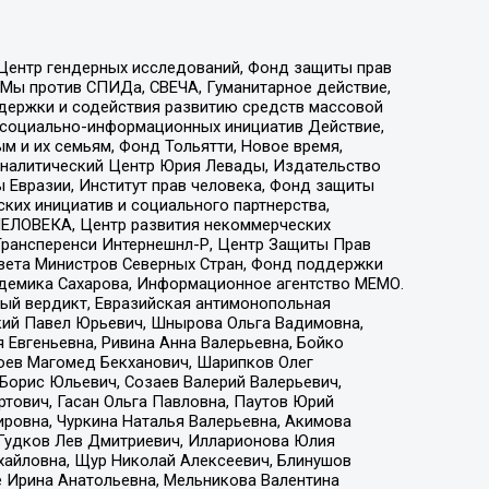
 Центр гендерных исследований, Фонд защиты прав
 Мы против СПИДа, СВЕЧА, Гуманитарное действие,
ддержки и содействия развитию средств массовой
р социально-информационных инициатив Действие,
 и их семьям, Фонд Тольятти, Новое время,
, Аналитический Центр Юрия Левады, Издательство
 Евразии, Институт прав человека, Фонд защиты
ких инициатив и социального партнерства,
ЕЛОВЕКА, Центр развития некоммерческих
 Трансперенси Интернешнл-Р, Центр Защиты Прав
овета Министров Северных Стран, Фонд поддержки
адемика Сахарова, Информационное агентство МЕМО.
ый вердикт, Евразийская антимонопольная
кий Павел Юрьевич, Шнырова Ольга Вадимовна,
 Евгеньевна, Ривина Анна Валерьевна, Бойко
хоев Магомед Бекханович, Шарипков Олег
Борис Юльевич, Созаев Валерий Валерьевич,
тович, Гасан Ольга Павловна, Паутов Юрий
ровна, Чуркина Наталья Валерьевна, Акимова
 Гудков Лев Дмитриевич, Илларионова Юлия
ихайловна, Щур Николай Алексеевич, Блинушов
е Ирина Анатольевна, Мельникова Валентина