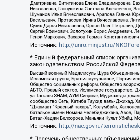
Дмитриевна, Вититинова Елена Владимировна, Ба
Николаевна, Ганнушкина Светлана Алексеевна, За
Шуманов Илья Вячеславович, Арапова Галина Юрь
Васильевич, Протасова Ирина Вячеславовна, Лит
Сухих Дарья Николаевна, Орлов Олег Петрович, 
Сергей Ефимович, Золотухин Борис Андреевич, Л
Генри Маркович, Захаров Герман Константинович
Источник:
http://unro.minjust.ru/NKOFore
* Единый федеральный список организа
законодательством Российской Федера
Высший военный Маджлисуль Шура Объединенных с
Исламская группа, Братья-мусульмане, Партия ис
Общество социальных реформ, Общество возрожд
АБТО, Правый сектор, Исламское государство, Д
уа Тагьаля SHAM, АУМ Синрике, Муджахеды джама
сообщество Сеть, Катиба Таухид валь-Джихад, Хай
“Джамаат “Красный пахарь”, Колумбайн, Хатлонск
батальон имени Номана Челебиджихана, Азов, Па
Батал-Хаджи Белхороев, Маньяки Культ Убийц, М
Источник:
http://nac.gov.ru/terroristichesk
* Перечень общественных объединений 