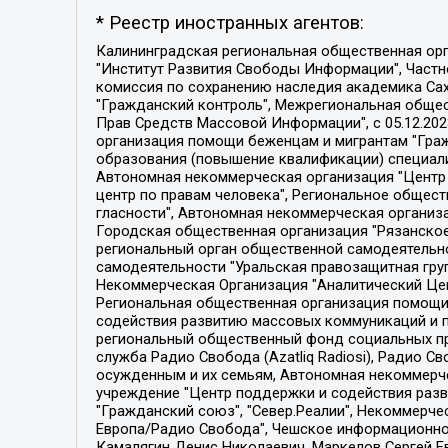
* Реестр иностранных агентов:
Калининградская региональная общественная организация "Экозащита!-Женсовет", Фонд содействия защите прав и свобод граждан "Общественный вердикт", Фонд "Институт Развития Свободы Информации", Частное учреждение "Информационное агентство МЕМО. РУ", Региональная общественная организация "Общественная комиссия по сохранению наследия академика Сахарова", Фонд поддержки свободы прессы, Санкт-Петербургская общественная правозащитная организация "Гражданский контроль", Межрегиональная общественная организация "Информационно-просветительский центр "Мемориал", Региональный Фонд "Центр Защиты Прав Средств Массовой Информации", с 05.12.2023 Фонд "Центр Защиты Прав Средств массовой информации", Региональная общественная благотворительная организация помощи беженцам и мигрантам "Гражданское содействие", Негосударственное образовательное учреждение дополнительного профессионального образования (повышение квалификации) специалистов "АКАДЕМИЯ ПО ПРАВАМ ЧЕЛОВЕКА", Свердловская региональная общественная организация "Сутяжник", Автономная некоммерческая организация "Центр независимых социологических исследований", Союз общественных объединений "Российский исследовательский центр по правам человека", Региональное общественное учреждение научно-информационный центр "МЕМОРИАЛ", Некоммерческая организация "Фонд защиты гласности", Автономная некоммерческая организация "Институт прав человека", Городская общественная организация "Екатеринбургское общество "МЕМОРИАЛ", Городская общественная организация "Рязанское историко-просветительское и правозащитное общество "Мемориал" (Рязанский Мемориал), Челябинский региональный орган общественной самодеятельности – женское общественное объединение "Женщины Евразии", Челябинский региональный орган общественной самодеятельности "Уральская правозащитная группа", Фонд содействия защите здоровья и социальной справедливости имени Андрея Рылькова, Автономная Некоммерческая Организация "Аналитический Центр Юрия Левады", Автономная некоммерческая организация социальной поддержки населения "Проект Апрель", Региональная общественная организация помощи женщинам и детям, находящимся в кризисной ситуации "Информационно-методический центр "Анна", Фонд содействия развитию массовых коммуникаций и правовому просвещению "Так-так-Так", Фонд содействия устойчивому развитию "Серебряная тайга", Свердловский региональный общественный фонд социальных проектов "Новое время", "Idel.Реалии", Кавказ.Реалии, Крым.Реалии, Телеканал Настоящее Время, Татаро-башкирская служба Радио Свобода (Azatliq Radiosi), Радио Свободная Европа/Радио Свобода (PCE/PC), "Сибирь.Реалии", "Фактограф", Благотворительный фонд помощи осужденным и их семьям, Автономная некоммерческая организация "Институт глобализации и социальных движений", Фонд "В защиту прав заключенных", Частное учреждение "Центр поддержки и содействия развитию средств массовой информации", Пензенский региональный общественный благотворительный фонд "Гражданский союз", "Север.Реалии", Некоммерческая организация Фонд "Правовая инициатива", 