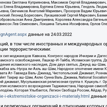
женова Светлана Куприяновна, Максимов Сергей Владимирович, 
кс Елена Владимировна, Буртина Елена Юрьевна, Гендель Людм
евна, Свечников Анатолий Мариевич, Прохоров Вадим Юрьевич
инский Леонид Борисович, Лукашевский Сергей Маркович, Бахм
Добровольская Анна Дмитриевна, Королева Александра Евгенье
евинсон Лев Семенович, Локшина Татьяна Иосифовна, Орлов Ол
ignAgent.aspx
данные на
24.03.2022
ций, в том числе иностранных и международных ор
ции террористическими:
ил моджахедов Кавказа, Конгресс народов Ичкерии и Дагеста
ламского освобождения, Лашкар-И-Тайба, Исламская группа, Дв
ения исламского наследия, Дом двух святых, Джунд аш-Шам, 
жабха аль-Нусра ли-Ахль аш-Шам, Народное ополчение имени К.
ата Ат-Тавхида Валь-Джихад, Чистопольский Джамаат, Рохнам
ят Тахрир аш-Шам, Ахлю Сунна Валь Джамаа, National Socialism
ий джамаат, Мусульманская религиозная группа п. Кушкуль г. 
ртия исламского возрождения Таджикистана, Народная самооб
олодёжь Которая Улыбается, Легион Свобода России, Айдар, Р
ie-i-ekstremistskie-organizacii-i-materialy.html
данные
и религиозных организаций в отношении которых 