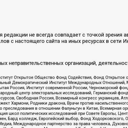
редакции не всегда совпадает с точкой зрения ав
ов с настоящего сайта на иных ресурсах в сети И
ых неправительственных организаций, деятельнос
ститут Открытое Общество Фонд Содействия, Фонд Открытое 
альный Демократический Институт Международных Отношений,
тая Россия, Институт современной России, Черноморский фонд
родный центр электоральных исследований, Германский фонд
рсов, Свободная Россия, Всемирный конгресс украинцев, Атла
ект Хармони, Родники дракона, Врачи против насильственного
ию преследования в отношении Фалуньгун в Китае, Всемирная о
ация школ политических исследований при Совете Европы, Цен
мен, Бард колледж, Европейский выбор, Фонд Ходорковского,
едиа, Международное партнерство за права человека, Духовно