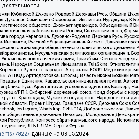
 деятельности:
земли Кубанской Духовно Родовой Державы Русь, Община Духо
 Духовная Семинария Староверов-Инглингов, Нурджулар, К Бо
листическое общество, Джамаат мувахидов, Объединенный Вил
иалистическая рабочая партия России, Славянский союз, Форма
ива города Череповца, Духовно-Родовая Держава Русь, Русск
-Инглингов, Русский общенациональный союз, Движение против
 Омская организация общественного политического движения Р
йзрахманисты, Мусульманская религиозная организация п. Бо
краинская повстанческая армия, Тризуб им. Степана Бандеры, Бр
зма, Народная Социальная Инициатива, TulaSkins, Этнополитич
оренного Русского народа г. Астрахани, ВОЛЯ, Меджлис крымс
РЕВТАТПОД, Артподготовка, Штольц, В честь иконы Божией Мате
равды и Единения, Каракольская инициативная группа, Автогра
спублика Русь, Арестантское уголовное единство, Башкорт, Наци
окузнецк/РПК, Сибирский державный союз, Фонд борьбы с кор
округа г. Краснодара, Мужское государство, Народное объедин
ой области, Проект Штурм, Граждане СССР, Держава Союз Сов
Facebook, Instagram, WhatsApp, СИЧ-С14, Добровольческое Движ
ское общественное движение, Невоград, Молодежное Демократ
ой Республики, Конгресс ойрат-калмыцкого народа, Исполнит
бъединение, ЛГБТ, Я.МЫ Сергей Фургал
uments/7822/
данные на
03.05.2024