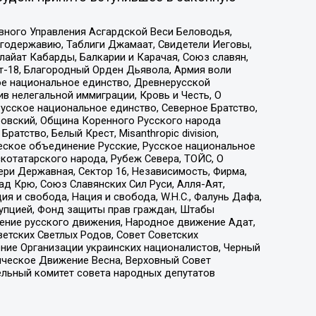
вного Управления Асгардской Веси Беловодья,
годержавию, Таблиги Джамаат, Свидетели Иеговы,
айат Кабарды, Балкарии и Карачая, Союз славян,
т-18, Благородный Орден Дьявола, Армия воли
ое национальное единство, Древнерусской
 нелегальной иммиграции, Кровь и Честь, О
усское национальное единство, Северное Братство,
ровский, Община Коренного Русского народа
атство, Белый Крест, Misanthropic division,
еское объединение Русские, Русское национальное
котатарского народа, Рубеж Севера, ТОЙС, О
ри Державная, Сектор 16, Независимость, Фирма,
д Крю, Союз Славянских Сил Руси, Алля-Аят,
я и свобода, Нация и свобода, W.H.С., Фалунь Дафа,
рупцией, Фонд защиты прав граждан, Штабы
ение русского движения, Народное движение Адат,
етских Светлых Родов, Совет Советских
ение Организации украинских националистов, Черный
ическое Движение Весна, Верховный Совет
ельный комитет совета народных депутатов