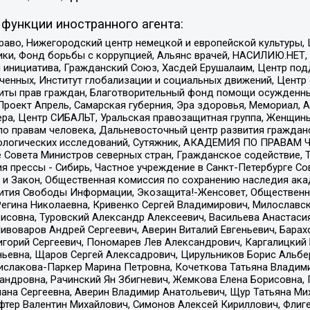
функции иностранного агента:
раво, Нижегородский центр немецкой и европейской культуры,
тики, Фонд борьбы с коррупцией, Альянс врачей, НАСИЛИЮ.НЕТ,
я инициатива, Гражданский Союз, Хасдей Ерушалаим, Центр по
юченных, Институт глобализации и социальных движений, Цент
ты прав граждан, Благотворительный фонд помощи осужденным
а, Проект Апрель, Самарская губерния, Эра здоровья, Мемориал
ера, Центр СИБАЛЬТ, Уральская правозащитная группа, Женщины
по правам человека, Дальневосточный центр развития гражданс
ологических исследований, Сутяжник, АКАДЕМИЯ ПО ПРАВАМ Ч
е Совета Министров северных стран, Гражданское содействие,
я прессы - Сибирь, Частное учреждение в Санкт-Петербурге С
 и Закон, Общественная комиссия по сохранению наследия ак
звития Свободы Информации, Экозащита!-Женсовет, Общественн
Регина Николаевна, Кривенко Сергей Владимирович, Милославс
совна, Туровский Александр Алексеевич, Васильева Анастасия
Пивоваров Андрей Сергеевич, Аверин Виталий Евгеньевич, Бара
горий Сергеевич, Пономарев Лев Александрович, Каргалицкий 
ньевна, Щаров Сергей Алексадрович, Цирульников Борис Альбер
ислакова-Паркер Марина Петровна, Кочеткова Татьяна Владими
сандровна, Рачинский Ян Збигневич, Жемкова Елена Борисовна,
лана Сергеевна, Аверин Владимир Анатольевич, Щур Татьяна М
фтер Валентин Михайлович, Симонов Алексей Кириллович, Флиг