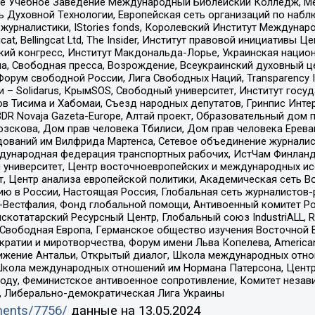
ое Учебное Заведение Международный Библейский Колледж, М
ь Духовной Технологии, Европейская сеть организаций по наб
урналистики, IStories fonds, Королевский Институт Между
gcat, Bellingcat Ltd, The Insider, Институт правовой инициатив
инский конгресс, Институт Макдональда-Лорье, Украинская нац
, Свободная пресса, Возрождение, Всеукраинский духовный цен
орум свободной России, Лига Свободных Наций, Transparеncy I
– Solidarus, КрымSOS, Свободный университет, Институт госу
в Тисима и Хабомаи, Съезд народных депутатов, Гринпис Инте
DR Novaja Gazeta-Europe, Алтай проект, Образовательный дом 
зскова, Дом прав человека Тбилиси, Дом прав человека Ерева
едований им Вилфрида Мартенса, Сетевое объединение журнали
Международная федерация транспортных рабочих, ИстЧам Финлан
й университет, Центр восточноевропейских и международных и
, Центр анализа европейской политики, Академическая сеть Во
ю в России, Настоящая Россия, Глобальная сеть журналистов
естфалия, Фонд глобальной помощи, Антивоенный комитет России,
татарский Ресурсный Центр, Глобальный союз IndustriALL, Russi
 Свободная Европа, Германское общество изучения Восточной 
и и миротворчества, Форум имени Льва Копелева, American Counci
ое движение Антальи, Открытый диалог, Школа международных отн
Школа международных отношений им Нормана Патерсона, Центр
ду, Феминистское антивоенное сопротивление, Комитет независ
а, Либерально-демократическая Лига Украины
uments/7756/
данные на
13.05.2024