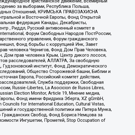
еждународное христианское движение, Всемирный
людению за выборами, Республика Польша,
народных Отношений, КРИМСЬКА ПРАВОЗАХИСНА
ы Центральной и Восточной Европы, Фонд Открытой
иональная федерация Канады, Декабристы,
тр , Риддл, Русский антивоенный комитет в
nternational, Форум Свободных Народов ПостРоссии,
дарственного управления, Форум гражданского
рнешнл, Фонд борьбы с коррупцией Инк, Завет
прав человека Чернигов, Фонд Дом Прав Человека,
н, Дом прав человека Крым, Центр дикого лосося,
стов расследователей, АЛЛАТРА, За свободную
д, Гудзоновский институт, Фонд Демократического
сследований, Общество Сторожевой башни, Библии и
сточная Европа, Российский комитет действия,
-расследователей, Служба поддержки, Свободная
 Russie-Libertes, La Asocicion de Rusos Libres,
an Election Monitor, Article 19, Мнение медиа,
Европы, Фонд имени Фридриха Эберта, XZ gGmbH,
ls for International Education, Cultural Vistas,
ошений и государственной политики им Питера Мунка,
 Гражданских Свобод, Фонд Бориса Немцова за
имости Ингушетии, Прометей, Stop Occupation of