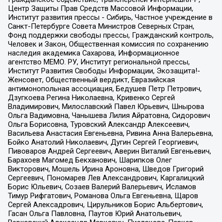
Центр Защиты Прав Средств Массовой Информации,
Институт развития прессы - Сибирь, Частное учреждение в
Санкт-Петербурге Совета Министров Северных Стран,
Фонд поддержки свободы прессы, Гражданский контроль,
Человек и Закон, Общественная комиссия по сохранению
наследия академика Сахарова, Информационное
агентство МЕМО. РУ, Институт региональной прессы,
Институт Развития Свободы Информации, Экозащита!-
Женсовет, Общественный вердикт, Евразийская
антимонопольная ассоциация, Бедушев Петр Петрович,
Дзугкоева Регина Николаевна, Кривенко Сергей
Владимирович, Милославский Павел Юрьевич, Шнырова
Ольга Вадимовна, Чанышева Лилия Айратовна, Сидорович
Ольга Борисовна, Туровский Александр Алексеевич,
Васильева Анастасия Евгеньевна, Ривина Анна Валерьевна,
Бойко Анатолий Николаевич, Дугин Сергей Георгиевич,
Пивоваров Андрей Сергеевич, Аверин Виталий Евгеньевич,
Барахоев Магомед Бекханович, Шарипков Олег
Викторович, Мошель Ирина Ароновна, Шведов Григорий
Сергеевич, Пономарев Лев Александрович, Каргалицкий
Борис Юльевич, Созаев Валерий Валерьевич, Исламов
Тимур Рифгатович, Романова Ольга Евгеньевна, Щаров
Сергей Алексадрович, Цирульников Борис Альбертович,
Гасан Ольга Павловна, Паутов Юрий Анатольевич,