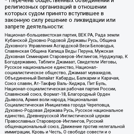
* Перечень общественных объединений и
религиозных организаций в отношении
которых судом принято вступившее в
законную силу решение о ликвидации или
запрете деятельности:
Национал-большевистская партия, ВЕК РА, Рада земли
Кубанской Духовно Родовой Державы Русь, Община
Духовного Управления Асгардской Веси Беловодья,
Славянская Община Капища Веды Перуна, Мужская
Духовная Семинария Староверов-Инглингов, Нурджулар, К
Богодержавию, Таблиги Джамаат, Свидетели Иеговы,
Русское национальное единство, Национал-
социалистическое общество, Джамаат мувахидов,
Объединенный Вилайат Кабарды, Балкарии и Карачая,
Союз славян, Ат-Такфир Валь-Хиджра, Пит Буль,
Национал-социалистическая рабочая партия России,
Славянский союз, Формат-18, Благородный Орден
Дьявола, Армия воли народа, Национальная
Социалистическая Инициатива города Череповца,
Духовно-Родовая Держава Русь, Русское национальное
единство, Древнерусской Инглистической церкви
Православных Староверов-Инглингов, Русский
общенациональный союз, Движение против нелегальной
иммиграции, Кровь и Честь, О свободе совести и о