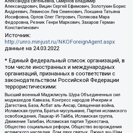
Александра Евгеньевна, Смирнов Владимир
Александрович, Вицин Сергей Ефимович, Золотухин Борис
Андреевич, Левинсон Лев Семенович, Локшина Татьяна
Иосифовна, Орлов Олег Петрович, Полякова Мара
Федоровна, Резник Генри Маркович, Захаров Герман
Константинович
Источник:
http://unro.minjust.ru/NKOForeignAgent.aspx
данные на
24.03.2022
* Единый федеральный список организаций, в
том числе иностранных и международных
организаций, признанных в соответствии с
законодательством Российской Федерации
террористическими:
Высший военный Маджлисуль Шура Объединенных сил
моджахедов Кавказа, Конгресс народов Ичкерии и
Дагестана, База, Асбат аль-Ансар, Священная война,
Исламская группа, Братья-мусульмане, Партия исламского
освобождения, Лашкар-И-Тайба, Исламская группа,
Движение Талибан, Исламская партия Туркестана,
Общество социальных реформ, Общество возрождения
исламского наследия, Дом двух святых, Джунд аш-Шам,