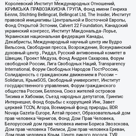
Королевский Институт Международных Отношений,
КРИМСЬКА ПРАВОЗАХИСНА ГРУПА, Фонд имени Генриха
Бёлля, Stichting Bellingcat, Bellingcat Ltd, The Insider, Институт
правовой инициативы Центральной и Восточной Европы,
Фонд Открытой Эстонии, Calvert 22 Foundation, Канадский
украинский конгресс, Институт Макдональда-Лорье,
Украинская национальная федерация Канады,
Декабристы, Международный научный центр им Вудро
Вильсона, Свободная пресса, Возрождение, Всеукраинский
духовный центр , Риддл, Русский антивоенный комитет в
Швеции, Проект Медуза, Фонд Андрея Сахарова, Форум
свободной России, Лига Свободных Наций, Transparеncy
International, Форум Свободных Народов ПостРоссии,
Солидарность с гражданским движением в России –
Solidarus, КрымSOS, Свободный университет, Институт
государственного управления, Форум гражданского
общества Россия, Беллона, Союз жителей островов
Тисима и Хабомаи, Съезд народных депутатов, Гринпис
Интернешнл, Фонд борьбы с коррупцией Инк, Завет
церквей TCCN, Агора, Всемирный фонд природы, BDR
Novaja Gazeta-Europe, Алтай проект, Образовательный дом
прав человека Чернигов, Фонд Дом Прав Человека,
Белорусский дом прав человека имени Бориса Звозскова,
Дом прав человека Тбилиси, Дом прав человека Ереван,
Дом прав человека Крым, Центр дикого лосося, TVR