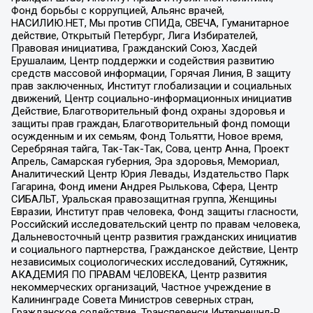
Фонд борьбы с коррупцией, Альянс врачей,
НАСИЛИЮ.НЕТ, Мы против СПИДа, СВЕЧА, Гуманитарное
действие, Открытый Петербург, Лига Избирателей,
Правовая инициатива, Гражданский Союз, Хасдей
Ерушалаим, Центр поддержки и содействия развитию
средств массовой информации, Горячая Линия, В защиту
прав заключенных, Институт глобализации и социальных
движений, Центр социально-информационных инициатив
Действие, Благотворительный фонд охраны здоровья и
защиты прав граждан, Благотворительный фонд помощи
осужденным и их семьям, Фонд Тольятти, Новое время,
Серебряная тайга, Так-Так-Так, Сова, центр Анна, Проект
Апрель, Самарская губерния, Эра здоровья, Мемориал,
Аналитический Центр Юрия Левады, Издательство Парк
Гагарина, Фонд имени Андрея Рылькова, Сфера, Центр
СИБАЛЬТ, Уральская правозащитная группа, Женщины
Евразии, Институт прав человека, Фонд защиты гласности,
Российский исследовательский центр по правам человека,
Дальневосточный центр развития гражданских инициатив
и социального партнерства, Гражданское действие, Центр
независимых социологических исследований, Сутяжник,
АКАДЕМИЯ ПО ПРАВАМ ЧЕЛОВЕКА, Центр развития
некоммерческих организаций, Частное учреждение в
Калининграде Совета Министров северных стран,
Гражданское содействие, Трансперенси Интернешнл-Р,