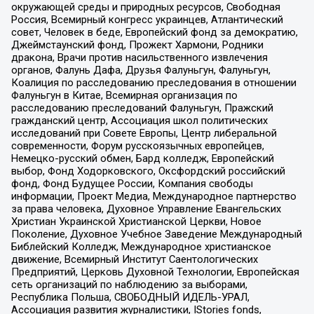
окружающей среды и природных ресурсов, Свободная
Россия, Всемирный конгресс украинцев, Атлантический
совет, Человек в беде, Европейский фонд за демократию,
Джеймстаунский фонд, Прожект Хармони, Родники
дракона, Врачи против насильственного извлечения
органов, Фалунь Дафа, Друзья Фалуньгун, Фалуньгун,
Коалиция по расследованию преследования в отношении
Фалуньгун в Китае, Всемирная организация по
расследованию преследований Фалуньгун, Пражский
гражданский центр, Ассоциация школ политических
исследований при Совете Европы, Центр либеральной
современности, Форум русскоязычных европейцев,
Немецко-русский обмен, Бард колледж, Европейский
выбор, Фонд Ходорковского, Оксфордский российский
фонд, Фонд Будущее России, Компания свободы
информации, Проект Медиа, Международное партнерство
за права человека, Духовное Управление Евангельских
Христиан Украинской Христианской Церкви, Новое
Поколение, Духовное Учебное Заведение Международный
Библейский Колледж, Международное христианское
движение, Всемирный Институт Саентологических
Предприятий, Церковь Духовной Технологии, Европейская
сеть организаций по наблюдению за выборами,
Республика Польша, СВОБОДНЫЙ ИДЕЛЬ-УРАЛ,
Ассоциация развития журналистики, IStories fonds,