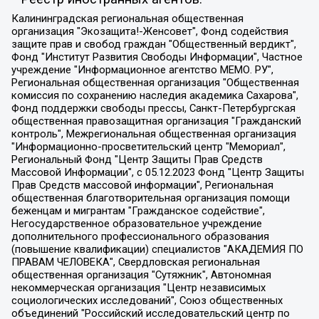
Калининградская региональная общественная организация "Экозащита!-Женсовет", Фонд содействия защите прав и свобод граждан "Общественный вердикт", Фонд "Институт Развития Свободы Информации", Частное учреждение "Информационное агентство МЕМО. РУ", Региональная общественная организация "Общественная комиссия по сохранению наследия академика Сахарова", Фонд поддержки свободы прессы, Санкт-Петербургская общественная правозащитная организация "Гражданский контроль", Межрегиональная общественная организация "Информационно-просветительский центр "Мемориал", Региональный Фонд "Центр Защиты Прав Средств Массовой Информации", с 05.12.2023 Фонд "Центр Защиты Прав Средств массовой информации", Региональная общественная благотворительная организация помощи беженцам и мигрантам "Гражданское содействие", Негосударственное образовательное учреждение дополнительного профессионального образования (повышение квалификации) специалистов "АКАДЕМИЯ ПО ПРАВАМ ЧЕЛОВЕКА", Свердловская региональная общественная организация "Сутяжник", Автономная некоммерческая организация "Центр независимых социологических исследований", Союз общественных объединений "Российский исследовательский центр по правам человека", Региональное общественное учреждение научно-информационный центр "МЕМОРИАЛ", Некоммерческая организация "Фонд защиты гласности", Автономная некоммерческая организация "Институт прав человека", Городская общественная организация "Екатеринбургское общество "МЕМОРИАЛ", Городская общественная организация "Рязанское историко-просветительское и правозащитное общество "Мемориал" (Рязанский Мемориал), Челябинский региональный орган общественной самодеятельности – женское общественное объединение "Женщины Евразии", Челябинский региональный орган общественной самодеятельности "Уральская правозащитная группа", Фонд содействия защите здоровья и социальной справедливости имени Андрея Рылькова, Автономная Некоммерческая Организация "Аналитический Центр Юрия Левады", Автономная некоммерческая организация социальной поддержки населения "Проект Апрель", Региональная общественная организация помощи женщинам и детям, находящимся в кризисной ситуации "Информационно-методический центр "Анна", Фонд содействия развитию массовых коммуникаций и правовому просвещению "Так-так-Так", Фонд содействия устойчивому развитию "Серебряная тайга", Свердловский региональный общественный фонд социальных проектов "Новое время", "Idel.Реалии", Кавказ.Реалии, Крым.Реалии, Телеканал Настоящее Время, Татаро-башкирская служба Радио Свобода (Azatliq Radiosi), Радио Свободная Европа/Радио Свобода (PCE/PC), "Сибирь.Реалии", "Фактограф", Благотворительный фонд помощи осужденным и их семьям, Автономная некоммерческая организация "Институт глобализации и социальных движений", Фонд "В защиту прав заключенных", Частное учреждение "Центр поддержки и содействия развитию средств массовой информации", Пензенский региональный общественный благотворительный фонд "Гражданский союз", "Север.Реалии", Некоммерческая организация Фонд "Правовая инициатива", Общество с ограниченной ответственностью "Радио Свободная Европа/Радио Свобода", Чешское информационное агентство "MEDIUM-ORIENT", Красноярская региональная общественная организация "Мы против СПИДа", Камалягин Денис Николаевич, Маркелов Сергей Евгеньевич, Пономарев Лев Александрович, Савицкая Людмила Алексеевна, Автономная некоммерческая организация "Центр по работе с проблемой насилия "НАСИЛИЮ.НЕТ", Межрегиональный профессиональный союз работников здравоохранения "Альянс врачей", Юридическое лицо, зарегистрированное в Латвийской Республике, SIA "Medusa Project" (регистрационный номер 40103797863, дата регистрации 10.06.2014), Некоммерческая организация "Фонд по борьбе с коррупцией", Автономная некоммерческая организация "Институт права и публичной политики", Баданин Роман Сергеевич, Гликин Максим Александрович, Железнова Мария Михайловна, Лукьянова Юлия Сергеевна, Маетная Елизавета Витальевна, Маняхин Петр Борисович, Чуракова Ольга Владимировна, Ярош Юлия Петровна, Юридическое лицо "The Insider SIA", зарегистрированное в Риге, Латвийская Республика (дата регистрации 26.06.2015), являющееся администратором доменного имени интернет-издания "The Insider SIA", https://theins.ru, Постернак Алексей Евгеньевич, Рубин Михаил Аркадьевич, Анин Роман Александрович, Юридическое лицо Istories fonds, зарегистрированное в Латвийской Республике (регистрационный номер 50008295751, дата регистрации 24.02.2020), Великовский Дмитрий Александрович, Долинина Ирина Николаевна, Мароховская Алеся Алексеевна, Шлейнов Роман Юрьевич, Шмагун Олеся Валентиновна, Общество с ограниченной ответственностью "Альтаир 2021", Общество с ограниченной ответственностью "Вега 2021", Общество с ограниченной ответственностью "Главный редактор 2021", Общество с ограниченной ответственностью "Ромашки монолит", Важенков Артем Валерьевич, Ивановская областная общественная организация "Центр гендерных исследований", Гурман Юрий Альбертович, Медиапроект "ОВД-Инфо", Егоров Владимир Владимирович, Жилинский Владимир Александрович, Общество с ограниченной ответственностью "ЗП", Иванова София Юрьевна, Карезина Инна Павловна, Кильтау Екатерина Викторовна, Петров Алексей Викторович, Пискунов Сергей Евгеньевич, Смирнов Сергей Сергеевич, Тихонов Михаил Сергеевич, Общество с ограниченной ответственностью "ЖУРНАЛИСТ-ИНОСТРАННЫЙ АГЕНТ", Арапова Галина Юрьевна, Вольтская Татьяна Анатольевна, Американская компания "Mason G.E.S. Anonymous Foundation" (США), являющаяся владельцем интернет-издания https://mnews.world/, Компания "Stichting Bellingcat", зарегистрированная в Нидерландах (дата регистрации 11.07.2018), Захаров Андрей Вячеславович, Клепиковская Екатерина Дмитриевна, Общество с ограниченной ответственностью "МЕМО", Перл Роман Александрович, Симонов Евгений Алексеевич, Соловьева Елена Анатольевна, Сотников Даниил Владимирович, Сурначева Елизавета Дмитриевна, Автономная некоммерческая организация по защите прав человека и информированию населения "Якутия – Наше Мнение", Общество с ограниченной ответственностью "Москоу диджитал медиа", с 26.01.2023 Общество с ограниченной ответственностью "Чайка Белые сады", Ветошкина Валерия Валерьевна, Заговора Максим Александрович, Межрегиональное общественное движение "Российская ЛГБТ - сеть", Оленичев Максим Владимирович, Павлов Иван Юрьевич, Скворцова Елена Сергеевна, Общество с ограниченной ответственностью "Как бы инагент", Кочетков Игорь Викторович, Общество с ограниченной ответственностью "Честные выборы", Еланчик Олег Александрович, Общество с ограниченной ответственностью "Нобелевский призыв", Гималова Регина Эмилевна, Григорьев Андрей Валерьевич, Григорьева Алина Александровна, Ассоциация по содействию защите прав призывников, альтернативнослужащих и военнослужащих "Правозащитная группа "Гражданин.Армия.Право", Хисамова Регина Фаритовна, Автономная некоммерческая организация по реализации социально-правовых программ "Лилит", Дальневосточное общественное движение "Маяк", Санкт-Петербургская ЛГБТ-инициативная группа "Выход", Инициативная группа ЛГБТ+ "Реверс", Алексеев Андрей Викторович, Бекбулатова Таисия Львовна, Беляев Иван Михайлович, Владыкина Елена Сергеевна, Гельман Марат Александрович, Никульшина Вероника Юрьевна, Толоконникова Надежда Андреевна, Шендерович Виктор Анатольевич, Общество с ограниченной ответственностью "Данное сообщение", Общество с ограниченной ответственностью Издательский дом "Новая глава", Айнбиндер Александра Александровна, Московский комьюнити-центр для ЛГБТ+инициатив, Благотворительный фонд развития филантропии, Deutsche Welle (Германия, Kurt-Schumacher-Strasse 3, 53113 Bonn), Борзунова Мария Михайловна, Воробьев Виктор Викторович, Голубева Анна Львовна, Константинова Алла Михайловна, Малкова Ирина Владимировна, Мурадов Мурад Абдулгалимович, Осетинская Елизавета Николаевна, Понасенков Евгений Николаевич, Ганапольский Матвей Юрьевич, Киселев Евгений Алексеевич, Борухович Ирина Григорьевна, Дремин Иван Тимофеевич, Дубровский Дмитрий Викторович, Красноярская региональная общественная организация поддержки и развития альтернативных образовательных технологий и межкультурных коммуникаций "ИНТЕРРА", Маяковская Екатерина Алексеевна, Фейгин Марк Захарович, Филимонов Андрей Викторович, Дзугкоева Регина Николаевна, Доброхотов Роман Александрович, Дудь Юрий Александрович, Елкин Сергей Владимирович, Кругликов Кирилл Игоревич, Сабунаева Мария Леонидовна, Семенов Алексей Владимирович, Шаинян Карен Багратович, Шульман Екатерина Михайловна, Асафьев Артур Валерьевич, Вахштайн Виктор Семенович, Венедиктов Алексей Алексеевич, Лушникова Екатерина Евгеньевна, Волков Леонид Михайлович, Невзоров Александр Глебович, Пархоменко Сергей Борисович, Сироткин Ярослав Николаевич, Кара-Мурза Владимир Владимирович, Баранова Наталья Владимировна, Гозман Леонид Яковлевич, Кагарлицкий Борис Юльевич, Климарев Михаил Валерьевич, Милов Владимир Станиславович, Автономная некоммерческая организация Краснодарский центр современного искусства "Типография", Моргенштерн Алишер Тагирович, Соболь Любовь Эдуардовна, Общество с ограниченной ответственностью "ЛИЗА НОРМ", Каспаров Гарри Кимович, Ходорковский Михаил Борисович, Общество с ограниченной ответственностью "Апрельские тезисы", Данилович Ирина Брониславовна, Кашин Олег Владимирович, Петров Николай Владимирович, Пивоваров Алексей Владимирович, Соколов Михаил Владимирович, Цветкова Юлия Владимировна, Чичваркин Евгений Александрович, Комитет против пыток/Команда против пыток, Общество с ограниченной ответственностью "Первый научный", Общество с ограниченной ответственностью "Вертолет и ко", Белоцерковская Вероника Борисовна, Кац Максим Евгеньевич, Лазарева Татьяна Юрьевна, Шаведдинов Руслан Табризович, Яшин Илья Валерьевич, Общество с ограниченной ответственностью "Иноагент ААВ", Алешковский Дмитрий Петрович, Альбац Евгения Марковна, Быков Дмитрий Львович, Галямина Юлия Евгеньевна, Лойко Сергей Леонидович, Мартынов Кирилл Константинович, Медведев Сергей Александрович, Крашенинников Федор Геннадиевич, Гордеева Катерина Вл