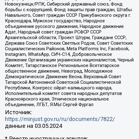
Новокузнецк/РПК, Сибирский державный союз, Фонд
борьбы с коррупцией, Фонд защиты прав граждан, Штабы
Навального, Совет граждан СССР Прикубанского округа г.
Краснодара, Мужское государство, Народное
объединение русского движения, Народное движение
Адат, Народный совет граждан РСФСР СССР
Архангельской области, Проект Штурм, Граждане СССР,
Держава Союз Советских Светлых Родов, Совет Советских
Социалистических Районов, Meta Platforms Inc, Facebook,
Instagram, WhatsApp, СИЧ-С14, Добровольческое
Движение Организации украинских националистов, Черный
Комитет, Татарстанское Региональное Всетатарское
общественное движение, Невоград, Молодежное
Демократическое Движение Весна, Верховный Совет
Татарской Автономной Советской Социалистической
Республики, Конгресс ойрат-калмыцкого народа,
Исполнительный комитет совета народных депутатов
Красноярского края, Этническое национальное
объединение, ЛГБТ, Я.МЫ Сергей Фургал
Источник:
https://minjust.gov.ru/ru/documents/7822/
данные на
03.05.2024
* Реестр иностранных агентов: