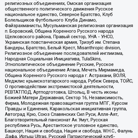
религиозных объединениях, Омская организация
общественного политического движения Русское
национальное единство, Северное Братство, Клуб
Болельщиков Футбольного Клуба Динамо,
Файзрахманисты, Мусульманская религиозная организация
п. Боровский, Община Коренного Русского народа
Щелковского района, Правый сектор, УНА - УНСО,
Украинская повстанческая армия, Тризуб им. Степана
Бандеры, Братство, Белый Крест, Misanthropic division,
Религиозное объединение последователей инглиизма,
Народная Социальная Инициатива, TulaSkins,
Этнополитическое объединение Русские, Русское
национальное объединение Атака, Мечеть Мирмамеда,
Община Коренного Русского народа г. Астрахани, ВОЛЯ,
Меджлис крымскотатарского народа, Рубеж Севера, ТОЙС,
О противодействии экстремистской деятельности,
РЕВТАТПОД, Артподготовка, Штольц, В честь иконы
Божией Матери Державная, Сектор 16, Независимость,
Фирма, Молодежная правозащитная группа МПГ, Курсом
Правды и Единения, Каракольская инициативная группа,
Автоград Крю, Союз Славянских Сил Руси, Алля-Аят,
Благотворительный пансионат Ак Умут, Русская
республика Русь, Арестантское уголовное единство,
Башкорт, Нация и свобода, Нация и свобода, W.H.С., Фалунь
Дафа, Иртыш Ultras, Русский Патриотический клуб-