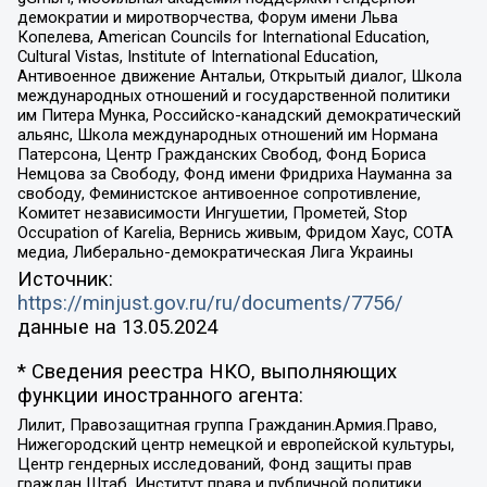
демократии и миротворчества, Форум имени Льва
Копелева, American Councils for International Education,
Cultural Vistas, Institute of International Education,
Антивоенное движение Антальи, Открытый диалог, Школа
международных отношений и государственной политики
им Питера Мунка, Российско-канадский демократический
альянс, Школа международных отношений им Нормана
Патерсона, Центр Гражданских Свобод, Фонд Бориса
Немцова за Свободу, Фонд имени Фридриха Науманна за
свободу, Феминистское антивоенное сопротивление,
Комитет независимости Ингушетии, Прометей, Stop
Occupation of Karelia, Вернись живым, Фридом Хаус, СОТА
медиа, Либерально-демократическая Лига Украины
Источник:
https://minjust.gov.ru/ru/documents/7756/
данные на
13.05.2024
* Сведения реестра НКО, выполняющих
функции иностранного агента:
Лилит, Правозащитная группа Гражданин.Армия.Право,
Нижегородский центр немецкой и европейской культуры,
Центр гендерных исследований, Фонд защиты прав
граждан Штаб, Институт права и публичной политики,