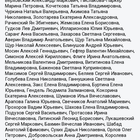
Верховский Александр Маркович, Пислакова-Паркер
Марина Петровна, Кочеткова Татьяна Владимировна,
Чуркина Наталья Валерьевна, Акимова Татьяна
Николаевна, Золотарева Екатерина Александровна,
Рачинский Ян Збигневич, Жемкова Елена Борисовна,
Гудков Лев Дмитриевич, Илларионова Юлия Юрьевна,
Саранг Анна Васильевна, Захарова Светлана Сергеевна,
Аверин Владимир Анатольевич, Щур Татьяна Михайловна,
Щур Николай Алексеевич, Блинушов Андрей Юрьевич,
Мосин Алексей Геннадьевич, Гефтер Валентин Михайлович,
Симонов Алексей Кириллович, Флиге Ирина Анатольевна,
Мельникова Валентина Дмитриевна, Вититинова Елена
Владимировна, Баженова Светлана Куприяновна,
Максимов Сергей Владимирович, Беляев Сергей Иванович,
Голубева Елена Николаевна, Ганнушкина Светлана
Алексеевна, Закс Елена Владимировна, Буртина Елена
Юрьевна, Гендель Людмила Залмановна, Кокорина
Екатерина Алексеевна, Шуманов Илья Вячеславович,
Арапова Галина Юрьевна, Свечников Анатолий Мариевич,
Прохоров Вадим Юрьевич, Шахова Елена Владимировна,
Подузов Сергей Васильевич, Протасова Ирина
Вячеславовна, Литинский Леонид Борисович, Лукашевский
Сергей Маркович, Бахмин Вячеслав Иванович, Шабад
Анатолий Ефимович, Сухих Дарья Николаевна, Орлов Олег
Петрович, Добровольская Анна Дмитриевна, Королева