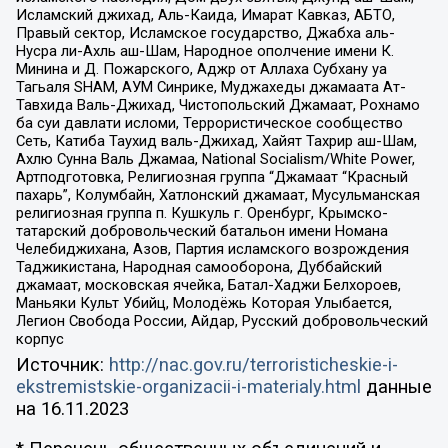
Исламский джихад, Аль-Каида, Имарат Кавказ, АБТО,
Правый сектор, Исламское государство, Джабха аль-
Нусра ли-Ахль аш-Шам, Народное ополчение имени К.
Минина и Д. Пожарского, Аджр от Аллаха Субхану уа
Тагьаля SHAM, АУМ Синрике, Муджахеды джамаата Ат-
Тавхида Валь-Джихад, Чистопольский Джамаат, Рохнамо
ба суи давлати исломи, Террористическое сообщество
Сеть, Катиба Таухид валь-Джихад, Хайят Тахрир аш-Шам,
Ахлю Сунна Валь Джамаа, National Socialism/White Power,
Артподготовка, Религиозная группа “Джамаат “Красный
пахарь”, Колумбайн, Хатлонский джамаат, Мусульманская
религиозная группа п. Кушкуль г. Оренбург, Крымско-
татарский добровольческий батальон имени Номана
Челебиджихана, Азов, Партия исламского возрождения
Таджикистана, Народная самооборона, Дуббайский
джамаат, московская ячейка, Батал-Хаджи Белхороев,
Маньяки Культ Убийц, Молодёжь Которая Улыбается,
Легион Свобода России, Айдар, Русский добровольческий
корпус
Источник:
http://nac.gov.ru/terroristicheskie-i-
ekstremistskie-organizacii-i-materialy.html
данные
на
16.11.2023