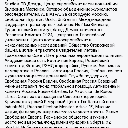
Studios, ТВ Дождь, Центр европейских исследований им
Вилфрида Мартенса, Сетевое объединение журналистов
расследователей, АЛЛАТРА, За свободную Россию,
Свободная Бурятия, Uralic, UnKremlin, Международная
федерация транспортных рабочих, ИстЧам Финланд,
Гудзоновский институт, Фонд Демократического
Развития, Комитет-2024, Центрально-Европейский
университет, Центр восточноевропейских и
международных исследований, Общество Сторожевой
башни, Библии и трактатов Свидетелей Иеговы,
Гражданский Совет, Центр анализа европейской политики,
Академическая сеть Восточная Европа, Российский
комитет действия, РЭНД корпорейшн, Русская Америка за
демократию в России, Настоящая Россия, Глобальная сеть
журналистов-расследователей, Служба поддержки,
Свободная Россия Берлин, Свободная Россия Северный
Рейн-Вестфалия, Фонд глобальной помощи, Антивоенный
комитет России, Russie-Libertes, La Asocicion de Rusos
Libres, Союз за возвращение Северных территорий,
Крымскотатарский Ресурсный Центр, Глобальный союз
IndustriALL, Russian Election Monitor, Article 19, Мнение
медиа, Федерация анархического черного креста, Радио
Свободная Европа, Германское общество изучения
Восточной Европы, Фонд имени Фридриха Эберта, XZ
gGmbH, Мобильная академия поддержки гендерной