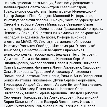
некоммерческих организаций, Частное учреждение в
Калининграде Совета Министров северных стран,
Гражданское содействие, Трансперенси Интернешнл-Р,
Центр Защиты Прав Средств Массовой Информации,
Институт развития прессы - Сибирь, Частное учреждение в
Санкт-Петербурге Совета Министров Северных Стран,
Фонд поддержки свободы прессы, Гражданский контроль,
Человек и Закон, Общественная комиссия по сохранению
наследия академика Сахарова, Информационное
агентство МЕМО. РУ, Институт региональной прессы,
Институт Развития Свободы Информации, Экозащита!-
Женсовет, Общественный вердикт, Евразийская
антимонопольная ассоциация, Бедушев Петр Петрович,
Дзугкоева Регина Николаевна, Кривенко Сергей
Владимирович, Милославский Павел Юрьевич, Шнырова
Ольга Вадимовна, Чанышева Лилия Айратовна, Сидорович
Ольга Борисовна, Туровский Александр Алексеевич,
Васильева Анастасия Евгеньевна, Ривина Анна Валерьевна,
Бойко Анатолий Николаевич, Дугин Сергей Георгиевич,
Пивоваров Андрей Сергеевич, Аверин Виталий Евгеньевич,
Барахоев Магомед Бекханович, Шарипков Олег
Викторович, Мошель Ирина Ароновна, Шведов Григорий
Сергеевич, Пономарев Лев Александрович, Каргалицкий
Борис Юльевич, Созаев Валерий Валерьевич, Исламов
Тимур Рифгатович, Романова Ольга Евгеньевна, Щаров