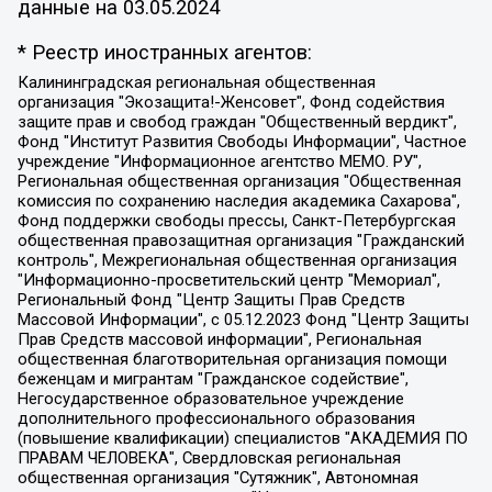
данные на
03.05.2024
* Реестр иностранных агентов:
Калининградская региональная общественная организация "Экозащита!-Женсовет", Фонд содействия защите прав и свобод граждан "Общественный вердикт", Фонд "Институт Развития Свободы Информации", Частное учреждение "Информационное агентство МЕМО. РУ", Региональная общественная организация "Общественная комиссия по сохранению наследия академика Сахарова", Фонд поддержки свободы прессы, Санкт-Петербургская общественная правозащитная организация "Гражданский контроль", Межрегиональная общественная организация "Информационно-просветительский центр "Мемориал", Региональный Фонд "Центр Защиты Прав Средств Массовой Информации", с 05.12.2023 Фонд "Центр Защиты Прав Средств массовой информации", Региональная общественная благотворительная организация помощи беженцам и мигрантам "Гражданское содействие", Негосударственное образовательное учреждение дополнительного профессионального образования (повышение квалификации) специалистов "АКАДЕМИЯ ПО ПРАВАМ ЧЕЛОВЕКА", Свердловская региональная общественная организация "Сутяжник", Автономная некоммерческая организация "Центр независимых социологических исследований", Союз общественных объединений "Российский исследовательский центр по правам человека", Региональное общественное учреждение научно-информационный центр "МЕМОРИАЛ", Некоммерческая организация "Фонд защиты гласности", Автономная некоммерческая организация "Институт прав человека", Городская общественная организация "Екатеринбургское общество "МЕМОРИАЛ", Городская общественная организация "Рязанское историко-просветительское и правозащитное общество "Мемориал" (Рязанский Мемориал), Челябинский региональный орган общественной самодеятельности – женское общественное объединение "Женщины Евразии", Челябинский региональный орган общественной самодеятельности "Уральская правозащитная группа", Фонд содействия защите здоровья и социальной справедливости имени Андрея Рылькова, Автономная Некоммерческая Организация "Аналитический Центр Юрия Левады", Автономная некоммерческая организация социальной поддержки населения "Проект Апрель", Региональная общественная организация помощи женщинам и детям, находящимся в кризисной ситуации "Информационно-методический центр "Анна", Фонд содействия развитию массовых коммуникаций и правовому просвещению "Так-так-Так", Фонд содействия устойчивому развитию "Серебряная тайга", Свердловский региональный общественный фонд социальных проектов "Новое время", "Idel.Реалии", Кавказ.Реалии, Крым.Реалии, Телеканал Настоящее Время, Татаро-башкирская служба Радио Свобода (Azatliq Radiosi), Радио Свободная Европа/Радио Свобода (PCE/PC), "Сибирь.Реалии", "Фактограф", Благотворительный фонд помощи осужденным и их семьям, Автономная некоммерческая организация "Институт глобализации и социальных движений", Фонд "В защиту прав заключенных", Частное учреждение "Центр поддержки и содействия развитию средств массовой информации", Пензенский региональный общественный благотворительный фонд "Гражданский союз", "Север.Реалии", Некоммерческая организация Фонд "Правовая инициатива", Общество с ограниченной ответственностью "Радио Свободная Европа/Радио Свобода", Чешское информационное агентство "MEDIUM-ORIENT", Красноярская региональная общественная организация "Мы против СПИДа", Камалягин Денис Николаевич, Маркелов Сергей Евгеньевич, Пономарев Лев Александрович, Савицкая Людмила Алексеевна, Автономная некоммерческая организация "Центр по работе с проблемой насилия "НАСИЛИЮ.НЕТ", Межрегиональный профессиональный союз работников здравоохранения "Альянс врачей", Юридическое лицо, зарегистрированное в Латвийской Республике, SIA "Medusa Project" (регистрационный номер 40103797863, дата регистрации 10.06.2014), Некоммерческая организация "Фонд по борьбе с коррупцией", Автономная некоммерческая организация "Институт права и публичной политики", Баданин Роман Сергеевич, Гликин Максим Александрович, Железнова Мария Михайловна, Лукьянова Юлия Сергеевна, Маетная Елизавета Витальевна, Маняхин Петр Борисович, Чуракова Ольга Владимировна, Ярош Юлия Петровна, Юридическое лицо "The Insider SIA", зарегистрированное в Риге, Латвийская Республика (дата регистрации 26.06.2015), являющееся администратором доменного имени интернет-издания "The Insider SIA", https://theins.ru, Постернак Алексей Евгеньевич, Рубин Михаил Аркадьевич, Анин Роман Александрович, Юридическое лицо Istories fonds, зарегистрированное в Латвийской Республике (регистрационный номер 50008295751, дата регистрации 24.02.2020), Великовский Дмитрий Александрович, Долинина Ирина Николаевна, Мароховская Алеся Алексеевна, Шлейнов Роман Юрьевич, Шмагун Олеся Валентиновна, Общество с ограниченной ответственностью "Альтаир 2021", Общество с ограниченной ответственностью "Вега 2021", Общество с ограниченной ответственностью "Главный редактор 2021", Общество с ограниченной ответственностью "Ромашки монолит", Важенков Артем Валерьевич, Ивановская областная общественная организация "Центр гендерных исследований", Гурман Юрий Альбертович, Медиапроект "ОВД-Инфо", Егоров Владимир Владимирович, Жилинский Владимир Александрович, Общество с ограниченной ответственностью "ЗП", Иванова София Юрьевна, Карезина Инна Павловна, Кильтау Екатерина Викторовна, Петров Алексей Викторович, Пискунов Сергей Евгеньевич, Смирнов Сергей Сергеевич, Тихонов Михаил Сергеевич, Общество с ограниченной ответственностью "ЖУРНАЛИСТ-ИНОСТРАННЫЙ АГЕНТ", Арапова Галина Юрьевна, Вольтская Татьяна Анатольевна, Американская компания "Mason G.E.S. Anonymous Foundation" (США), являющаяся владельцем интернет-издания https://mnews.world/, Компания "Stichting Bellingcat", зарегистрированная в Нидерландах (дата регистрации 11.07.2018), Захаров Андрей Вячеславович, Клепиковская Екатерина Дмитриевна, Общество с ограниченной ответственностью "МЕМО", Перл Роман Александрович, Симонов Евгений Алексеевич, Соловьева Елена Анатольевна, Сотников Даниил Владимирович, Сурначева Елизавета Дмитриевна, Автономная некоммерческая организация по защите прав человека и информированию населения "Якутия – Наше Мнение", Общество с ограниченной ответственностью "Москоу диджитал медиа", с 26.01.2023 Общество с ограниченной ответственностью "Чайка Белые сады", Ветошкина Валерия Валерьевна, Заговора Максим Александрович, Межрегиональное общественное движение "Российская ЛГБТ - сеть", Оленичев Максим Владимирович, Павлов Иван Юрьевич, Скворцова Елена Сергеевна, Общество с ограниченной ответственностью "Как бы инагент", Кочетков Игорь Викторович, Общество с ограниченной ответственностью "Честные выборы", Еланчик Олег Александрович, Общество с ограниченной ответственностью "Нобелевский призыв", Гималова Регина Эмилевна, Григорьев Андрей Валерьевич, Григорьева Алина Александровна, Ассоциация по содействию защите прав призывников, альтернативнослужащих и военнослужащих "Правозащитная группа "Гражданин.Армия.Право", Хисамова Регина Фаритовна, Автономная некоммерческая организация по реализации социально-правовых программ "Лилит", Дальневосточное общественное движение "Маяк", Санкт-Петербургская ЛГБТ-инициативная группа "Выход", Инициативная группа ЛГБТ+ "Реверс", Алексеев Андрей Викторович, Бекбулатова Таисия Львовна, Беляев Иван Михайлович, Владыкина Елена Сергеевна, Гельман Марат Александрович, Никульшина Вероника Юрьевна, Толоконникова Надежда Андреевна, Шендерович Виктор Анатольевич, Общество с ограниченной ответственностью "Данное сообщение", Общество с ограниченной ответственностью Издательский дом "Новая глава", Айнбиндер Александра Александровна, Московский комьюнити-центр для ЛГБТ+инициатив, Благотворительный фонд развития филантропии, Deutsche Welle (Германия, Kurt-Schumacher-Strasse 3, 53113 Bonn), Борзунова Мария Михайловна, Воробьев Виктор Викторович, Голубева Анна Львовна, Константинова Алла Михайловна, Малкова Ирина Владимировна, Мурадов Мурад Абдулгалимович, Осетинская Елизавета Николаевна, Понасенков Евгений Николаевич, Ганапольский Матвей Юрьевич, Киселев Евгений Алексеевич, Борухович Ирина Григорьевна, Дремин Иван Тимофеевич, Дубровский Дмитрий Викторович, Красноярская региональная общественная организация поддержки и развития альтернативных образовательных технологий и межкультурных коммуникаций "ИНТЕРРА", Маяковская Екатерина Алексеевна, Фейгин Марк Захарович, Филимонов Андрей Викторович, Дзугкоева Регина Николаевна, Доброхотов Роман Александрович, Дудь Юрий Александрович, Елкин Сергей Владимирович, Кругликов Кирилл Игоревич, Сабунаева Мария Леонидовна, Семенов Алексей Владимирович, Шаинян Карен Багратович, Шульман Екатерина Михайловна, Асафьев Артур Валерьевич, Вахштайн Виктор Семенович, Венедиктов Алексей Алексеевич, Лушникова Екатерина Евгеньевна, Волков Леонид Михайлович, Невзоров Александр Глебович, Пархоменко Сергей Борисович, Сироткин Ярослав Николаевич, Кара-Мурза Владимир Владимирович, Баранова Наталья Владимировна, Гозман Леонид Яковлевич, Кагарлицкий Борис Юльевич, Климарев Михаил Валерьевич, Милов Владимир Станиславович, Автономная некоммерческая организация Краснодарский центр современного искусства "Типография", Моргенштерн Алишер Тагирович, Соболь Любовь Эдуардовна, Общество с ограниченной ответственностью "ЛИЗА НОРМ", Каспаров Гарри Кимович, Ходорковский Михаил Борисович, Общество с ограниченной ответственностью "Апрельские тезисы", Данилович Ирина Брониславовна, Кашин Олег Владимирович, Петров Николай Владимирович, Пивоваров Алексей Владимирович, Соколов Михаил Владимирович, Цветкова Юлия Владимировна, Чичваркин Евгений Александрович, Комитет против пыток/Команда против пыток, Общество с ограниченной ответственностью "Первый научный", Общество с ограниченной ответственностью "Вертолет и ко", Белоцерковская Вероника Борисовна, Кац Максим Евгеньевич, Лазарева Татьяна Юрьевна, Шаведдинов Руслан Табризович, Яшин Илья Валерьевич, Общество с ограниченной ответственностью "Иноагент ААВ", Алешковский Дмитрий Петрович, Альбац Евгения Марковна, Быков Дмитрий Львович, Галямина Юлия Евгеньевна, Лойко Сергей Леонидович, Мартынов Кирилл Константинович, Медведев Сергей Александрович, Крашенинников Федор Геннадиевич, Гордеева Катерина Вл