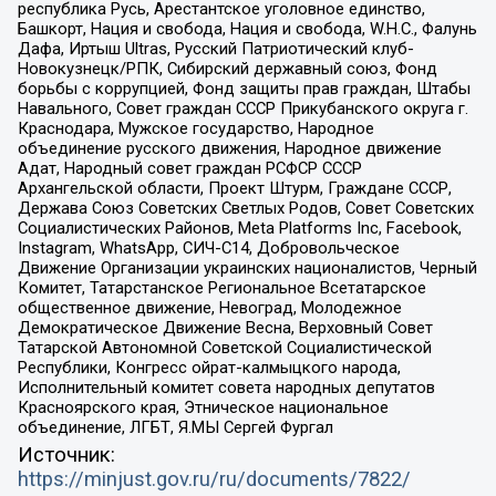
республика Русь, Арестантское уголовное единство,
Башкорт, Нация и свобода, Нация и свобода, W.H.С., Фалунь
Дафа, Иртыш Ultras, Русский Патриотический клуб-
Новокузнецк/РПК, Сибирский державный союз, Фонд
борьбы с коррупцией, Фонд защиты прав граждан, Штабы
Навального, Совет граждан СССР Прикубанского округа г.
Краснодара, Мужское государство, Народное
объединение русского движения, Народное движение
Адат, Народный совет граждан РСФСР СССР
Архангельской области, Проект Штурм, Граждане СССР,
Держава Союз Советских Светлых Родов, Совет Советских
Социалистических Районов, Meta Platforms Inc, Facebook,
Instagram, WhatsApp, СИЧ-С14, Добровольческое
Движение Организации украинских националистов, Черный
Комитет, Татарстанское Региональное Всетатарское
общественное движение, Невоград, Молодежное
Демократическое Движение Весна, Верховный Совет
Татарской Автономной Советской Социалистической
Республики, Конгресс ойрат-калмыцкого народа,
Исполнительный комитет совета народных депутатов
Красноярского края, Этническое национальное
объединение, ЛГБТ, Я.МЫ Сергей Фургал
Источник:
https://minjust.gov.ru/ru/documents/7822/