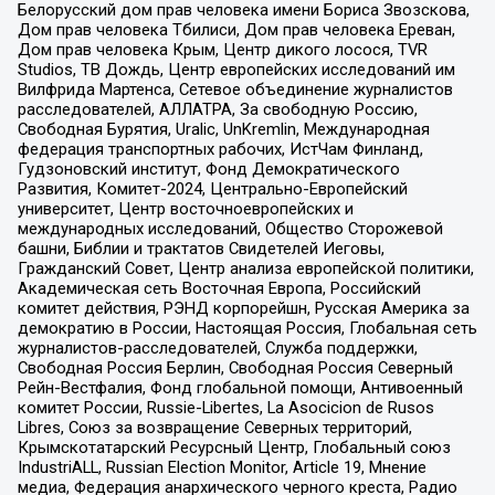
Белорусский дом прав человека имени Бориса Звозскова,
Дом прав человека Тбилиси, Дом прав человека Ереван,
Дом прав человека Крым, Центр дикого лосося, TVR
Studios, ТВ Дождь, Центр европейских исследований им
Вилфрида Мартенса, Сетевое объединение журналистов
расследователей, АЛЛАТРА, За свободную Россию,
Свободная Бурятия, Uralic, UnKremlin, Международная
федерация транспортных рабочих, ИстЧам Финланд,
Гудзоновский институт, Фонд Демократического
Развития, Комитет-2024, Центрально-Европейский
университет, Центр восточноевропейских и
международных исследований, Общество Сторожевой
башни, Библии и трактатов Свидетелей Иеговы,
Гражданский Совет, Центр анализа европейской политики,
Академическая сеть Восточная Европа, Российский
комитет действия, РЭНД корпорейшн, Русская Америка за
демократию в России, Настоящая Россия, Глобальная сеть
журналистов-расследователей, Служба поддержки,
Свободная Россия Берлин, Свободная Россия Северный
Рейн-Вестфалия, Фонд глобальной помощи, Антивоенный
комитет России, Russie-Libertes, La Asocicion de Rusos
Libres, Союз за возвращение Северных территорий,
Крымскотатарский Ресурсный Центр, Глобальный союз
IndustriALL, Russian Election Monitor, Article 19, Мнение
медиа, Федерация анархического черного креста, Радио