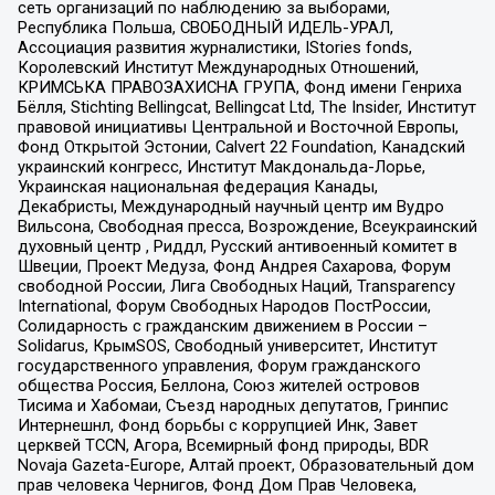
сеть организаций по наблюдению за выборами,
Республика Польша, СВОБОДНЫЙ ИДЕЛЬ-УРАЛ,
Ассоциация развития журналистики, IStories fonds,
Королевский Институт Международных Отношений,
КРИМСЬКА ПРАВОЗАХИСНА ГРУПА, Фонд имени Генриха
Бёлля, Stichting Bellingcat, Bellingcat Ltd, The Insider, Институт
правовой инициативы Центральной и Восточной Европы,
Фонд Открытой Эстонии, Calvert 22 Foundation, Канадский
украинский конгресс, Институт Макдональда-Лорье,
Украинская национальная федерация Канады,
Декабристы, Международный научный центр им Вудро
Вильсона, Свободная пресса, Возрождение, Всеукраинский
духовный центр , Риддл, Русский антивоенный комитет в
Швеции, Проект Медуза, Фонд Андрея Сахарова, Форум
свободной России, Лига Свободных Наций, Transparеncy
International, Форум Свободных Народов ПостРоссии,
Солидарность с гражданским движением в России –
Solidarus, КрымSOS, Свободный университет, Институт
государственного управления, Форум гражданского
общества Россия, Беллона, Союз жителей островов
Тисима и Хабомаи, Съезд народных депутатов, Гринпис
Интернешнл, Фонд борьбы с коррупцией Инк, Завет
церквей TCCN, Агора, Всемирный фонд природы, BDR
Novaja Gazeta-Europe, Алтай проект, Образовательный дом
прав человека Чернигов, Фонд Дом Прав Человека,