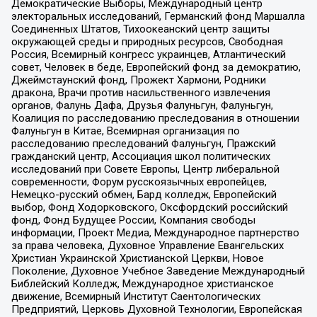
Демократические Выборы, Международный центр
электоральных исследований, Германский фонд Маршалла
Соединенных Штатов, Тихоокеанский центр защиты
окружающей среды и природных ресурсов, Свободная
Россия, Всемирный конгресс украинцев, Атлантический
совет, Человек в беде, Европейский фонд за демократию,
Джеймстаунский фонд, Прожект Хармони, Родники
дракона, Врачи против насильственного извлечения
органов, Фалунь Дафа, Друзья Фалуньгун, Фалуньгун,
Коалиция по расследованию преследования в отношении
Фалуньгун в Китае, Всемирная организация по
расследованию преследований Фалуньгун, Пражский
гражданский центр, Ассоциация школ политических
исследований при Совете Европы, Центр либеральной
современности, Форум русскоязычных европейцев,
Немецко-русский обмен, Бард колледж, Европейский
выбор, Фонд Ходорковского, Оксфордский российский
фонд, Фонд Будущее России, Компания свободы
информации, Проект Медиа, Международное партнерство
за права человека, Духовное Управление Евангельских
Христиан Украинской Христианской Церкви, Новое
Поколение, Духовное Учебное Заведение Международный
Библейский Колледж, Международное христианское
движение, Всемирный Институт Саентологических
Предприятий, Церковь Духовной Технологии, Европейская