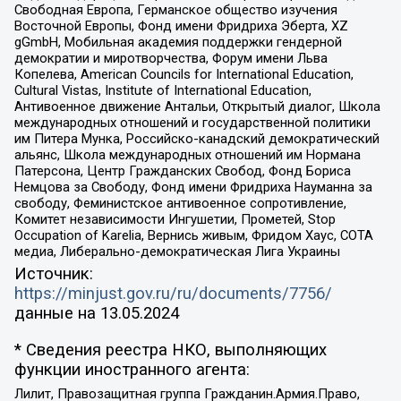
Свободная Европа, Германское общество изучения
Восточной Европы, Фонд имени Фридриха Эберта, XZ
gGmbH, Мобильная академия поддержки гендерной
демократии и миротворчества, Форум имени Льва
Копелева, American Councils for International Education,
Cultural Vistas, Institute of International Education,
Антивоенное движение Антальи, Открытый диалог, Школа
международных отношений и государственной политики
им Питера Мунка, Российско-канадский демократический
альянс, Школа международных отношений им Нормана
Патерсона, Центр Гражданских Свобод, Фонд Бориса
Немцова за Свободу, Фонд имени Фридриха Науманна за
свободу, Феминистское антивоенное сопротивление,
Комитет независимости Ингушетии, Прометей, Stop
Occupation of Karelia, Вернись живым, Фридом Хаус, СОТА
медиа, Либерально-демократическая Лига Украины
Источник:
https://minjust.gov.ru/ru/documents/7756/
данные на
13.05.2024
* Сведения реестра НКО, выполняющих
функции иностранного агента:
Лилит, Правозащитная группа Гражданин.Армия.Право,