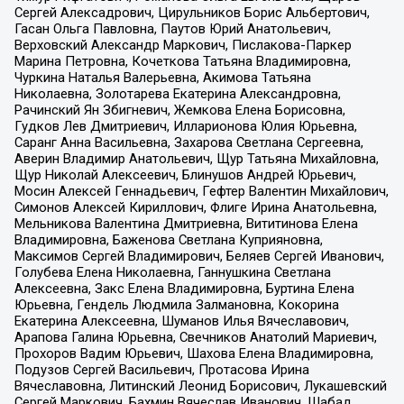
Сергей Алексадрович, Цирульников Борис Альбертович,
Гасан Ольга Павловна, Паутов Юрий Анатольевич,
Верховский Александр Маркович, Пислакова-Паркер
Марина Петровна, Кочеткова Татьяна Владимировна,
Чуркина Наталья Валерьевна, Акимова Татьяна
Николаевна, Золотарева Екатерина Александровна,
Рачинский Ян Збигневич, Жемкова Елена Борисовна,
Гудков Лев Дмитриевич, Илларионова Юлия Юрьевна,
Саранг Анна Васильевна, Захарова Светлана Сергеевна,
Аверин Владимир Анатольевич, Щур Татьяна Михайловна,
Щур Николай Алексеевич, Блинушов Андрей Юрьевич,
Мосин Алексей Геннадьевич, Гефтер Валентин Михайлович,
Симонов Алексей Кириллович, Флиге Ирина Анатольевна,
Мельникова Валентина Дмитриевна, Вититинова Елена
Владимировна, Баженова Светлана Куприяновна,
Максимов Сергей Владимирович, Беляев Сергей Иванович,
Голубева Елена Николаевна, Ганнушкина Светлана
Алексеевна, Закс Елена Владимировна, Буртина Елена
Юрьевна, Гендель Людмила Залмановна, Кокорина
Екатерина Алексеевна, Шуманов Илья Вячеславович,
Арапова Галина Юрьевна, Свечников Анатолий Мариевич,
Прохоров Вадим Юрьевич, Шахова Елена Владимировна,
Подузов Сергей Васильевич, Протасова Ирина
Вячеславовна, Литинский Леонид Борисович, Лукашевский
Сергей Маркович, Бахмин Вячеслав Иванович, Шабад