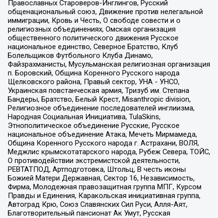
Православных Староверов-Инглингов, Русский
общенациональный союз, Движение против нелегальной
иммиграции, Кровь и Честь, О свободе совести и о
религиозных объединениях, Омская организация
общественного политического движения Русское
национальное единство, Северное Братство, Клуб
Болельщиков Футбольного Клуба Динамо,
Файзрахманисты, Мусульманская религиозная организация
п. Боровский, Община Коренного Русского народа
Щелковского района, Правый сектор, УНА - УНСО,
Украинская повстанческая армия, Тризуб им. Степана
Бандеры, Братство, Белый Крест, Misanthropic division,
Религиозное объединение последователей инглиизма,
Народная Социальная Инициатива, TulaSkins,
Этнополитическое объединение Русские, Русское
национальное объединение Атака, Мечеть Мирмамеда,
Община Коренного Русского народа г. Астрахани, ВОЛЯ,
Меджлис крымскотатарского народа, Рубеж Севера, ТОЙС,
О противодействии экстремистской деятельности,
РЕВТАТПОД, Артподготовка, Штольц, В честь иконы
Божией Матери Державная, Сектор 16, Независимость,
Фирма, Молодежная правозащитная группа МПГ, Курсом
Правды и Единения, Каракольская инициативная группа,
Автоград Крю, Союз Славянских Сил Руси, Алля-Аят,
Благотворительный пансионат Ак Умут, Русская