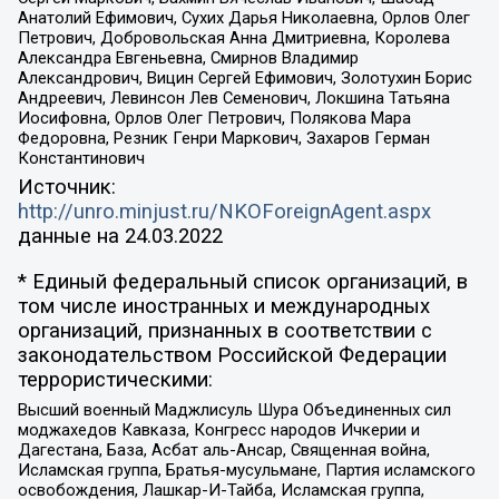
Анатолий Ефимович, Сухих Дарья Николаевна, Орлов Олег
Петрович, Добровольская Анна Дмитриевна, Королева
Александра Евгеньевна, Смирнов Владимир
Александрович, Вицин Сергей Ефимович, Золотухин Борис
Андреевич, Левинсон Лев Семенович, Локшина Татьяна
Иосифовна, Орлов Олег Петрович, Полякова Мара
Федоровна, Резник Генри Маркович, Захаров Герман
Константинович
Источник:
http://unro.minjust.ru/NKOForeignAgent.aspx
данные на
24.03.2022
* Единый федеральный список организаций, в
том числе иностранных и международных
организаций, признанных в соответствии с
законодательством Российской Федерации
террористическими:
Высший военный Маджлисуль Шура Объединенных сил
моджахедов Кавказа, Конгресс народов Ичкерии и
Дагестана, База, Асбат аль-Ансар, Священная война,
Исламская группа, Братья-мусульмане, Партия исламского
освобождения, Лашкар-И-Тайба, Исламская группа,