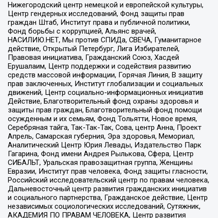
Нижегородский центр немецкой и европейской культуры,
Центр гендерных исследований, Фонд защиты прав
граждан Штаб, Институт права и публичной политики,
Фонд борьбы с коррупцией, Альянс врачей,
НАСИЛИЮ.НЕТ, Мы против СПИДа, СВЕЧА, Гуманитарное
действие, Открытый Петербург, Лига Избирателей,
Правовая инициатива, Гражданский Союз, Хасдей
Ерушалаим, Центр поддержки и содействия развитию
средств массовой информации, Горячая Линия, В защиту
прав заключенных, Институт глобализации и социальных
движений, Центр социально-информационных инициатив
Действие, Благотворительный фонд охраны здоровья и
защиты прав граждан, Благотворительный фонд помощи
осужденным и их семьям, Фонд Тольятти, Новое время,
Серебряная тайга, Так-Так-Так, Сова, центр Анна, Проект
Апрель, Самарская губерния, Эра здоровья, Мемориал,
Аналитический Центр Юрия Левады, Издательство Парк
Гагарина, Фонд имени Андрея Рылькова, Сфера, Центр
СИБАЛЬТ, Уральская правозащитная группа, Женщины
Евразии, Институт прав человека, Фонд защиты гласности,
Российский исследовательский центр по правам человека,
Дальневосточный центр развития гражданских инициатив
и социального партнерства, Гражданское действие, Центр
независимых социологических исследований, Сутяжник,
АКАДЕМИЯ ПО ПРАВАМ ЧЕЛОВЕКА, Центр развития