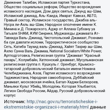
Движение Талибан, Исламская партия Туркестана,
Общество социальных реформ, Общество возрождения
исламского наследия, Дом двух святых, Джунд аш-Шам,
Исламский джихад, Аль-Каида, Имарат Кавказ, АБТО,
Правый сектор, Исламское государство, Джабха аль-
Нусра ли-Ахль аш-Шам, Народное ополчение имени К.
Минина и Д. Пожарского, Аджр от Аллаха Субхану уа
Тагьаля SHAM, АУМ Синрике, Муджахеды джамаата Ат-
Тавхида Валь-Джихад, Чистопольский Джамаат, Рохнамо
ба суи давлати исломи, Террористическое сообщество
Сеть, Катиба Таухид валь-Джихад, Хайят Тахрир аш-Шам,
Ахлю Сунна Валь Джамаа, National Socialism/White Power,
Артподготовка, Религиозная группа “Джамаат “Красный
пахарь”, Колумбайн, Хатлонский джамаат, Мусульманская
религиозная группа п. Кушкуль г. Оренбург, Крымско-
татарский добровольческий батальон имени Номана
Челебиджихана, Азов, Партия исламского возрождения
Таджикистана, Народная самооборона, Дуббайский
джамаат, московская ячейка, Батал-Хаджи Белхороев,
Маньяки Культ Убийц, Молодёжь Которая Улыбается,
Легион Свобода России, Айдар, Русский добровольческий
корпус
Источник:
http://nac.gov.ru/terroristicheskie-i-
ekstremistskie-organizacii-i-materialy.html
данные