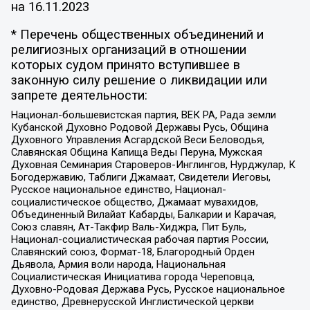
на
16.11.2023
* Перечень общественных объединений и
религиозных организаций в отношении
которых судом принято вступившее в
законную силу решение о ликвидации или
запрете деятельности:
Национал-большевистская партия, ВЕК РА, Рада земли
Кубанской Духовно Родовой Державы Русь, Община
Духовного Управления Асгардской Веси Беловодья,
Славянская Община Капища Веды Перуна, Мужская
Духовная Семинария Староверов-Инглингов, Нурджулар, К
Богодержавию, Таблиги Джамаат, Свидетели Иеговы,
Русское национальное единство, Национал-
социалистическое общество, Джамаат мувахидов,
Объединенный Вилайат Кабарды, Балкарии и Карачая,
Союз славян, Ат-Такфир Валь-Хиджра, Пит Буль,
Национал-социалистическая рабочая партия России,
Славянский союз, Формат-18, Благородный Орден
Дьявола, Армия воли народа, Национальная
Социалистическая Инициатива города Череповца,
Духовно-Родовая Держава Русь, Русское национальное
единство, Древнерусской Инглистической церкви