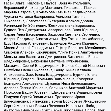
Гасан Ольга Павловна, Паутов Юрий Анатольевич,
Верховский Александр Маркович, Пислакова-Паркер
Марина Петровна, Кочеткова Татьяна Владимировна,
Чуркина Наталья Валерьевна, Акимова Татьяна
Николаевна, Золотарева Екатерина Александровна,
Рачинский Ян Збигневич, Жемкова Елена Борисовна,
Гудков Лев Дмитриевич, Илларионова Юлия Юрьевна,
Саранг Анна Васильевна, Захарова Светлана Сергеевна,
Аверин Владимир Анатольевич, Щур Татьяна Михайловна,
Щур Николай Алексеевич, Блинушов Андрей Юрьевич,
Мосин Алексей Геннадьевич, Гефтер Валентин Михайлович,
Симонов Алексей Кириллович, Флиге Ирина Анатольевна,
Мельникова Валентина Дмитриевна, Вититинова Елена
Владимировна, Баженова Светлана Куприяновна,
Максимов Сергей Владимирович, Беляев Сергей Иванович,
Голубева Елена Николаевна, Ганнушкина Светлана
Алексеевна, Закс Елена Владимировна, Буртина Елена
Юрьевна, Гендель Людмила Залмановна, Кокорина
Екатерина Алексеевна, Шуманов Илья Вячеславович,
Арапова Галина Юрьевна, Свечников Анатолий Мариевич,
Прохоров Вадим Юрьевич, Шахова Елена Владимировна,
Подузов Сергей Васильевич, Протасова Ирина
Вячеславовна, Литинский Леонид Борисович, Лукашевский
Сергей Маркович, Бахмин Вячеслав Иванович, Шабад
Анатолий Ефимович, Сухих Дарья Николаевна, Орлов Олег