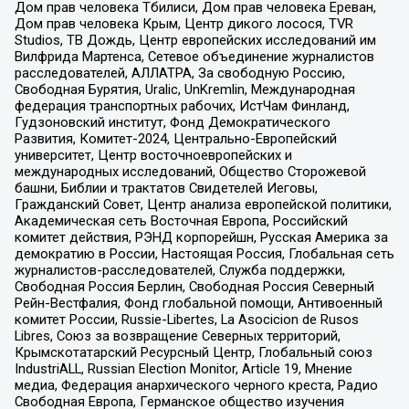
Дом прав человека Тбилиси, Дом прав человека Ереван,
Дом прав человека Крым, Центр дикого лосося, TVR
Studios, ТВ Дождь, Центр европейских исследований им
Вилфрида Мартенса, Сетевое объединение журналистов
расследователей, АЛЛАТРА, За свободную Россию,
Свободная Бурятия, Uralic, UnKremlin, Международная
федерация транспортных рабочих, ИстЧам Финланд,
Гудзоновский институт, Фонд Демократического
Развития, Комитет-2024, Центрально-Европейский
университет, Центр восточноевропейских и
международных исследований, Общество Сторожевой
башни, Библии и трактатов Свидетелей Иеговы,
Гражданский Совет, Центр анализа европейской политики,
Академическая сеть Восточная Европа, Российский
комитет действия, РЭНД корпорейшн, Русская Америка за
демократию в России, Настоящая Россия, Глобальная сеть
журналистов-расследователей, Служба поддержки,
Свободная Россия Берлин, Свободная Россия Северный
Рейн-Вестфалия, Фонд глобальной помощи, Антивоенный
комитет России, Russie-Libertes, La Asocicion de Rusos
Libres, Союз за возвращение Северных территорий,
Крымскотатарский Ресурсный Центр, Глобальный союз
IndustriALL, Russian Election Monitor, Article 19, Мнение
медиа, Федерация анархического черного креста, Радио
Свободная Европа, Германское общество изучения