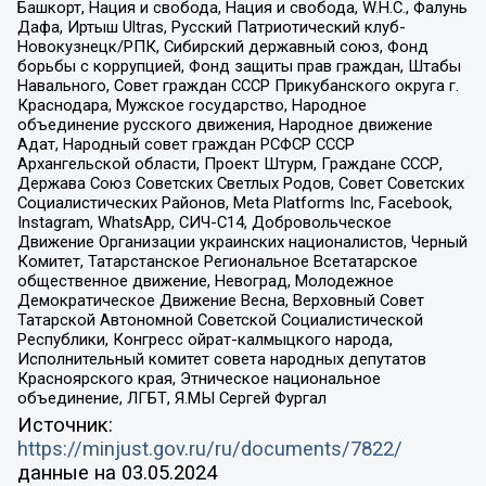
Башкорт, Нация и свобода, Нация и свобода, W.H.С., Фалунь
Дафа, Иртыш Ultras, Русский Патриотический клуб-
Новокузнецк/РПК, Сибирский державный союз, Фонд
борьбы с коррупцией, Фонд защиты прав граждан, Штабы
Навального, Совет граждан СССР Прикубанского округа г.
Краснодара, Мужское государство, Народное
объединение русского движения, Народное движение
Адат, Народный совет граждан РСФСР СССР
Архангельской области, Проект Штурм, Граждане СССР,
Держава Союз Советских Светлых Родов, Совет Советских
Социалистических Районов, Meta Platforms Inc, Facebook,
Instagram, WhatsApp, СИЧ-С14, Добровольческое
Движение Организации украинских националистов, Черный
Комитет, Татарстанское Региональное Всетатарское
общественное движение, Невоград, Молодежное
Демократическое Движение Весна, Верховный Совет
Татарской Автономной Советской Социалистической
Республики, Конгресс ойрат-калмыцкого народа,
Исполнительный комитет совета народных депутатов
Красноярского края, Этническое национальное
объединение, ЛГБТ, Я.МЫ Сергей Фургал
Источник:
https://minjust.gov.ru/ru/documents/7822/
данные на
03.05.2024