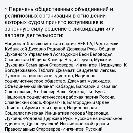
* Перечень общественных объединений и
религиозных организаций в отношении
которых судом принято вступившее в
законную силу решение о ликвидации или
запрете деятельности:
Национал-большевистская партия, ВЕК РА, Рада земли
Кубанской Духовно Родовой Державы Русь, Община
Духовного Управления Асгардской Веси Беловодья,
Славянская Община Капища Веды Перуна, Мужская
Духовная Семинария Староверов-Инглингов, Нурджулар, К
Богодержавию, Таблиги Джамаат, Свидетели Иеговы,
Русское национальное единство, Национал-
социалистическое общество, Джамаат мувахидов,
Объединенный Вилайат Кабарды, Балкарии и Карачая,
Союз славян, Ат-Такфир Валь-Хиджра, Пит Буль,
Национал-социалистическая рабочая партия России,
Славянский союз, Формат-18, Благородный Орден
Дьявола, Армия воли народа, Национальная
Социалистическая Инициатива города Череповца,
Духовно-Родовая Держава Русь, Русское национальное
единство, Древнерусской Инглистической церкви
Православных Староверов-Инглингов, Русский