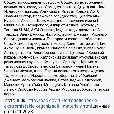
Общество социальных реформ, Общество возрождения
исламского наследия, Дом двух святых, Джунд аш-Шам,
Исламский джихад, Аль-Каида, Имарат Кавказ, АБТО,
Правый сектор, Исламское государство, Джабха аль-
Нусра ли-Ахль аш-Шам, Народное ополчение имени К.
Минина и Д. Пожарского, Аджр от Аллаха Субхану уа
Тагьаля SHAM, АУМ Синрике, Муджахеды джамаата Ат-
Тавхида Валь-Джихад, Чистопольский Джамаат, Рохнамо
ба суи давлати исломи, Террористическое сообщество
Сеть, Катиба Таухид валь-Джихад, Хайят Тахрир аш-Шам,
Ахлю Сунна Валь Джамаа, National Socialism/White Power,
Артподготовка, Религиозная группа “Джамаат “Красный
пахарь”, Колумбайн, Хатлонский джамаат, Мусульманская
религиозная группа п. Кушкуль г. Оренбург, Крымско-
татарский добровольческий батальон имени Номана
Челебиджихана, Азов, Партия исламского возрождения
Таджикистана, Народная самооборона, Дуббайский
джамаат, московская ячейка, Батал-Хаджи Белхороев,
Маньяки Культ Убийц, Молодёжь Которая Улыбается,
Легион Свобода России, Айдар, Русский добровольческий
корпус
Источник:
http://nac.gov.ru/terroristicheskie-i-
ekstremistskie-organizacii-i-materialy.html
данные
на
16.11.2023