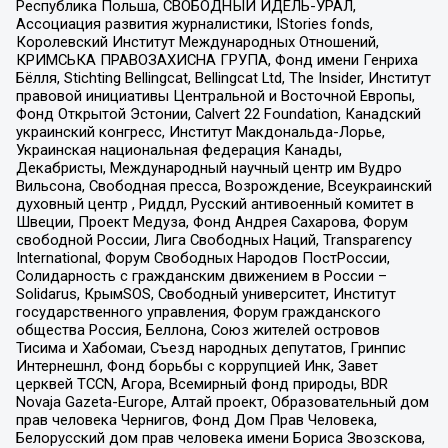
Республика Польша, СВОБОДНЫЙ ИДЕЛЬ-УРАЛ,
Ассоциация развития журналистики, IStories fonds,
Королевский Институт Международных Отношений,
КРИМСЬКА ПРАВОЗАХИСНА ГРУПА, Фонд имени Генриха
Бёлля, Stichting Bellingcat, Bellingcat Ltd, The Insider, Институт
правовой инициативы Центральной и Восточной Европы,
Фонд Открытой Эстонии, Calvert 22 Foundation, Канадский
украинский конгресс, Институт Макдональда-Лорье,
Украинская национальная федерация Канады,
Декабристы, Международный научный центр им Вудро
Вильсона, Свободная пресса, Возрождение, Всеукраинский
духовный центр , Риддл, Русский антивоенный комитет в
Швеции, Проект Медуза, Фонд Андрея Сахарова, Форум
свободной России, Лига Свободных Наций, Transparеncy
International, Форум Свободных Народов ПостРоссии,
Солидарность с гражданским движением в России –
Solidarus, КрымSOS, Свободный университет, Институт
государственного управления, Форум гражданского
общества Россия, Беллона, Союз жителей островов
Тисима и Хабомаи, Съезд народных депутатов, Гринпис
Интернешнл, Фонд борьбы с коррупцией Инк, Завет
церквей TCCN, Агора, Всемирный фонд природы, BDR
Novaja Gazeta-Europe, Алтай проект, Образовательный дом
прав человека Чернигов, Фонд Дом Прав Человека,
Белорусский дом прав человека имени Бориса Звозскова,