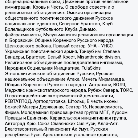
общенациональный союз, Движение против нелегальной
иммиграции, Кровь и Честь, О свободе совести и о
религиозных объединениях, Омская организация
общественного политического движения Русское
национальное единство, Северное Братство, Клуб
Болельщиков Футбольного Клуба Динамо,
Файзрахманисты, Мусульманская религиозная организация
п. Боровский, Община Коренного Русского народа
Щелковского района, Правый сектор, УНА - УНСО,
Украинская повстанческая армия, Тризуб им. Степана
Бандеры, Братство, Белый Крест, Misanthropic division,
Религиозное объединение последователей инглиизма,
Народная Социальная Инициатива, TulaSkins,
Этнополитическое объединение Русские, Русское
национальное объединение Атака, Мечеть Мирмамеда,
Община Коренного Русского народа г. Астрахани, ВОЛЯ,
Меджлис крымскотатарского народа, Рубеж Севера, ТОЙС,
О противодействии экстремистской деятельности,
РЕВТАТПОД, Артподготовка, Штольц, В честь иконы
Божией Матери Державная, Сектор 16, Независимость,
Фирма, Молодежная правозащитная группа МПГ, Курсом
Правды и Единения, Каракольская инициативная группа,
Автоград Крю, Союз Славянских Сил Руси, Алля-Аят,
Благотворительный пансионат Ак Умут, Русская
республика Русь, Арестантское уголовное единство,