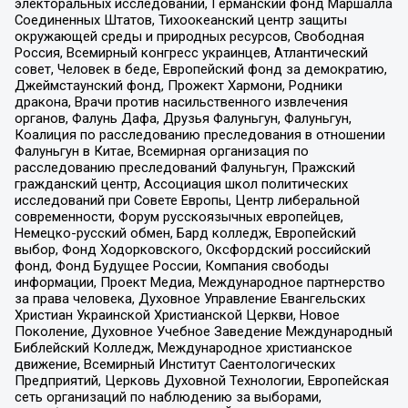
электоральных исследований, Германский фонд Маршалла
Соединенных Штатов, Тихоокеанский центр защиты
окружающей среды и природных ресурсов, Свободная
Россия, Всемирный конгресс украинцев, Атлантический
совет, Человек в беде, Европейский фонд за демократию,
Джеймстаунский фонд, Прожект Хармони, Родники
дракона, Врачи против насильственного извлечения
органов, Фалунь Дафа, Друзья Фалуньгун, Фалуньгун,
Коалиция по расследованию преследования в отношении
Фалуньгун в Китае, Всемирная организация по
расследованию преследований Фалуньгун, Пражский
гражданский центр, Ассоциация школ политических
исследований при Совете Европы, Центр либеральной
современности, Форум русскоязычных европейцев,
Немецко-русский обмен, Бард колледж, Европейский
выбор, Фонд Ходорковского, Оксфордский российский
фонд, Фонд Будущее России, Компания свободы
информации, Проект Медиа, Международное партнерство
за права человека, Духовное Управление Евангельских
Христиан Украинской Христианской Церкви, Новое
Поколение, Духовное Учебное Заведение Международный
Библейский Колледж, Международное христианское
движение, Всемирный Институт Саентологических
Предприятий, Церковь Духовной Технологии, Европейская
сеть организаций по наблюдению за выборами,