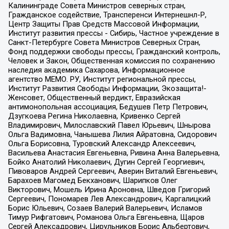
Калининграде Совета Министров северных стран,
Гражданское содействие, Трансперенси Интернешнл-Р,
Центр Защиты Прав Средств Массовой Информации,
Институт развития прессы - Сибирь, Частное учреждение в
Санкт-Петербурге Совета Министров Северных Стран,
Фонд поддержки свободы прессы, Гражданский контроль,
Человек и Закон, Общественная комиссия по сохранению
наследия академика Сахарова, Информационное
агентство МЕМО. РУ, Институт региональной прессы,
Институт Развития Свободы Информации, Экозащита!-
Женсовет, Общественный вердикт, Евразийская
антимонопольная ассоциация, Бедушев Петр Петрович,
Дзугкоева Регина Николаевна, Кривенко Сергей
Владимирович, Милославский Павел Юрьевич, Шнырова
Ольга Вадимовна, Чанышева Лилия Айратовна, Сидорович
Ольга Борисовна, Туровский Александр Алексеевич,
Васильева Анастасия Евгеньевна, Ривина Анна Валерьевна,
Бойко Анатолий Николаевич, Дугин Сергей Георгиевич,
Пивоваров Андрей Сергеевич, Аверин Виталий Евгеньевич,
Барахоев Магомед Бекханович, Шарипков Олег
Викторович, Мошель Ирина Ароновна, Шведов Григорий
Сергеевич, Пономарев Лев Александрович, Каргалицкий
Борис Юльевич, Созаев Валерий Валерьевич, Исламов
Тимур Рифгатович, Романова Ольга Евгеньевна, Щаров
Сергей Алексадрович, Цирульников Борис Альбертович,