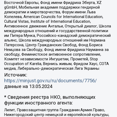
Восточной Европы, Фонд имени Фридриха Эберта, XZ
gGmbH, Мобильная академия поддержки гендерной
демократии и миротворчества, Форум имени Льва
Копелева, American Councils for International Education,
Cultural Vistas, Institute of International Education,
Антивоенное движение Антальи, Открытый диалог, Школа
международных отношений и государственной политики
им Питера Мунка, Российско-канадский демократический
альянс, Школа международных отношений им Нормана
Патерсона, Центр Гражданских Свобод, Фонд Бориса
Немцова за Свободу, Фонд имени Фридриха Науманна за
свободу, Феминистское антивоенное сопротивление,
Комитет независимости Ингушетии, Прометей, Stop
Occupation of Karelia, Вернись живым, Фридом Хаус, СОТА
медиа, Либерально-демократическая Лига Украины
Источник:
https://minjust.gov.ru/ru/documents/7756/
данные на
13.05.2024
* Сведения реестра НКО, выполняющих
функции иностранного агента:
Лилит, Правозащитная группа Гражданин.Армия.Право,
Нижегородский центр немецкой и европейской культуры,