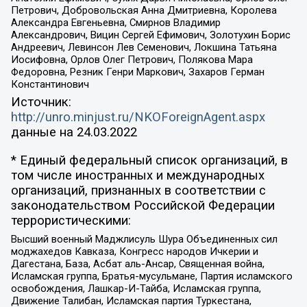
Петрович, Добровольская Анна Дмитриевна, Королева
Александра Евгеньевна, Смирнов Владимир
Александрович, Вицин Сергей Ефимович, Золотухин Борис
Андреевич, Левинсон Лев Семенович, Локшина Татьяна
Иосифовна, Орлов Олег Петрович, Полякова Мара
Федоровна, Резник Генри Маркович, Захаров Герман
Константинович
Источник:
http://unro.minjust.ru/NKOForeignAgent.aspx
данные на
24.03.2022
* Единый федеральный список организаций, в
том числе иностранных и международных
организаций, признанных в соответствии с
законодательством Российской Федерации
террористическими:
Высший военный Маджлисуль Шура Объединенных сил
моджахедов Кавказа, Конгресс народов Ичкерии и
Дагестана, База, Асбат аль-Ансар, Священная война,
Исламская группа, Братья-мусульмане, Партия исламского
освобождения, Лашкар-И-Тайба, Исламская группа,
Движение Талибан, Исламская партия Туркестана,