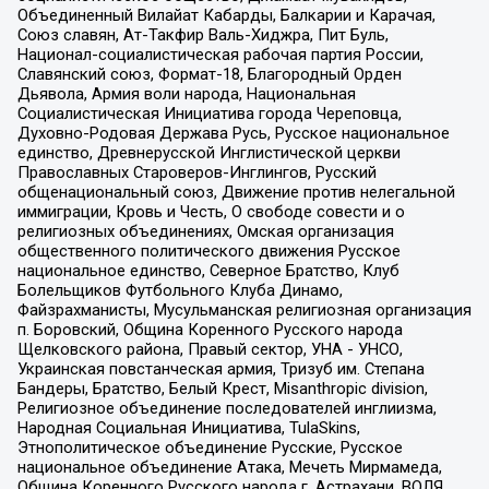
Объединенный Вилайат Кабарды, Балкарии и Карачая,
Союз славян, Ат-Такфир Валь-Хиджра, Пит Буль,
Национал-социалистическая рабочая партия России,
Славянский союз, Формат-18, Благородный Орден
Дьявола, Армия воли народа, Национальная
Социалистическая Инициатива города Череповца,
Духовно-Родовая Держава Русь, Русское национальное
единство, Древнерусской Инглистической церкви
Православных Староверов-Инглингов, Русский
общенациональный союз, Движение против нелегальной
иммиграции, Кровь и Честь, О свободе совести и о
религиозных объединениях, Омская организация
общественного политического движения Русское
национальное единство, Северное Братство, Клуб
Болельщиков Футбольного Клуба Динамо,
Файзрахманисты, Мусульманская религиозная организация
п. Боровский, Община Коренного Русского народа
Щелковского района, Правый сектор, УНА - УНСО,
Украинская повстанческая армия, Тризуб им. Степана
Бандеры, Братство, Белый Крест, Misanthropic division,
Религиозное объединение последователей инглиизма,
Народная Социальная Инициатива, TulaSkins,
Этнополитическое объединение Русские, Русское
национальное объединение Атака, Мечеть Мирмамеда,
Община Коренного Русского народа г. Астрахани, ВОЛЯ,