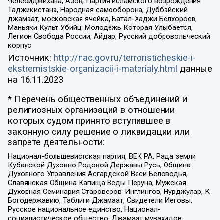
Челебиджихана, Азов, Партия исламского возрождения
Таджикистана, Народная самооборона, Дуббайский
джамаат, московская ячейка, Батал-Хаджи Белхороев,
Маньяки Культ Убийц, Молодёжь Которая Улыбается,
Легион Свобода России, Айдар, Русский добровольческий
корпус
Источник:
http://nac.gov.ru/terroristicheskie-i-
ekstremistskie-organizacii-i-materialy.html
данные
на
16.11.2023
* Перечень общественных объединений и
религиозных организаций в отношении
которых судом принято вступившее в
законную силу решение о ликвидации или
запрете деятельности:
Национал-большевистская партия, ВЕК РА, Рада земли
Кубанской Духовно Родовой Державы Русь, Община
Духовного Управления Асгардской Веси Беловодья,
Славянская Община Капища Веды Перуна, Мужская
Духовная Семинария Староверов-Инглингов, Нурджулар, К
Богодержавию, Таблиги Джамаат, Свидетели Иеговы,
Русское национальное единство, Национал-
социалистическое общество, Джамаат мувахидов,