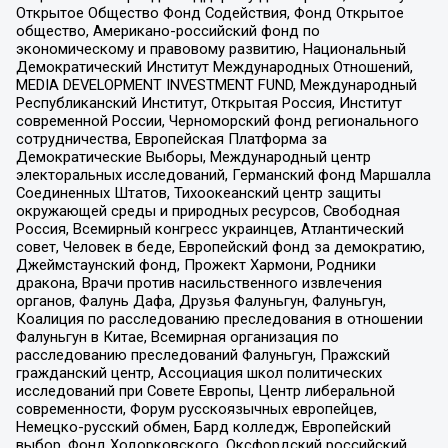
Открытое Общество Фонд Содействия, Фонд Открытое
общество, Американо-российский фонд по
экономическому и правовому развитию, Национальный
Демократический Институт Международных Отношений,
MEDIA DEVELOPMENT INVESTMENT FUND, Международный
Республиканский Институт, Открытая Россия, Институт
современной России, Черноморский фонд регионального
сотрудничества, Европейская Платформа за
Демократические Выборы, Международный центр
электоральных исследований, Германский фонд Маршалла
Соединенных Штатов, Тихоокеанский центр защиты
окружающей среды и природных ресурсов, Свободная
Россия, Всемирный конгресс украинцев, Атлантический
совет, Человек в беде, Европейский фонд за демократию,
Джеймстаунский фонд, Прожект Хармони, Родники
дракона, Врачи против насильственного извлечения
органов, Фалунь Дафа, Друзья Фалуньгун, Фалуньгун,
Коалиция по расследованию преследования в отношении
Фалуньгун в Китае, Всемирная организация по
расследованию преследований Фалуньгун, Пражский
гражданский центр, Ассоциация школ политических
исследований при Совете Европы, Центр либеральной
современности, Форум русскоязычных европейцев,
Немецко-русский обмен, Бард колледж, Европейский
выбор, Фонд Ходорковского, Оксфордский российский