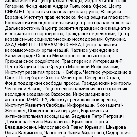
Аналитический Центр Юрия Левады, Издательство Парк
Гагарина, Фонд имени Андрея Рылькова, Сфера, Центр
СИБАЛЬТ, Уральская правозащитная группа, Женщины
Евразии, Институт прав человека, Фонд защиты гласности,
Российский исследовательский центр по правам человека,
Дальневосточный центр развития гражданских инициатив
и социального партнерства, Гражданское действие, Центр
независимых социологических исследований, Сутяжник,
АКАДЕМИЯ ПО ПРАВАМ ЧЕЛОВЕКА, Центр развития
некоммерческих организаций, Частное учреждение в
Калининграде Совета Министров северных стран,
Гражданское содействие, Трансперенси Интернешнл-Р,
Центр Защиты Прав Средств Массовой Информации,
Институт развития прессы - Сибирь, Частное учреждение в
Санкт-Петербурге Совета Министров Северных Стран,
Фонд поддержки свободы прессы, Гражданский контроль,
Человек и Закон, Общественная комиссия по сохранению
наследия академика Сахарова, Информационное
агентство МЕМО. РУ, Институт региональной прессы,
Институт Развития Свободы Информации, Экозащита!-
Женсовет, Общественный вердикт, Евразийская
антимонопольная ассоциация, Бедушев Петр Петрович,
Дзугкоева Регина Николаевна, Кривенко Сергей
Владимирович, Милославский Павел Юрьевич, Шнырова
Ольга Вадимовна, Чанышева Лилия Айратовна, Сидорович