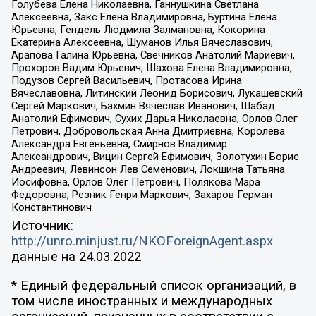
Голубева Елена Николаевна, Ганнушкина Светлана
Алексеевна, Закс Елена Владимировна, Буртина Елена
Юрьевна, Гендель Людмила Залмановна, Кокорина
Екатерина Алексеевна, Шуманов Илья Вячеславович,
Арапова Галина Юрьевна, Свечников Анатолий Мариевич,
Прохоров Вадим Юрьевич, Шахова Елена Владимировна,
Подузов Сергей Васильевич, Протасова Ирина
Вячеславовна, Литинский Леонид Борисович, Лукашевский
Сергей Маркович, Бахмин Вячеслав Иванович, Шабад
Анатолий Ефимович, Сухих Дарья Николаевна, Орлов Олег
Петрович, Добровольская Анна Дмитриевна, Королева
Александра Евгеньевна, Смирнов Владимир
Александрович, Вицин Сергей Ефимович, Золотухин Борис
Андреевич, Левинсон Лев Семенович, Локшина Татьяна
Иосифовна, Орлов Олег Петрович, Полякова Мара
Федоровна, Резник Генри Маркович, Захаров Герман
Константинович
Источник:
http://unro.minjust.ru/NKOForeignAgent.aspx
данные на
24.03.2022
* Единый федеральный список организаций, в
том числе иностранных и международных