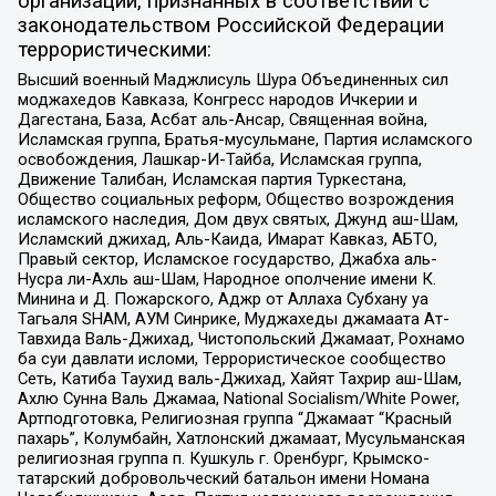
организаций, признанных в соответствии с
законодательством Российской Федерации
террористическими:
Высший военный Маджлисуль Шура Объединенных сил
моджахедов Кавказа, Конгресс народов Ичкерии и
Дагестана, База, Асбат аль-Ансар, Священная война,
Исламская группа, Братья-мусульмане, Партия исламского
освобождения, Лашкар-И-Тайба, Исламская группа,
Движение Талибан, Исламская партия Туркестана,
Общество социальных реформ, Общество возрождения
исламского наследия, Дом двух святых, Джунд аш-Шам,
Исламский джихад, Аль-Каида, Имарат Кавказ, АБТО,
Правый сектор, Исламское государство, Джабха аль-
Нусра ли-Ахль аш-Шам, Народное ополчение имени К.
Минина и Д. Пожарского, Аджр от Аллаха Субхану уа
Тагьаля SHAM, АУМ Синрике, Муджахеды джамаата Ат-
Тавхида Валь-Джихад, Чистопольский Джамаат, Рохнамо
ба суи давлати исломи, Террористическое сообщество
Сеть, Катиба Таухид валь-Джихад, Хайят Тахрир аш-Шам,
Ахлю Сунна Валь Джамаа, National Socialism/White Power,
Артподготовка, Религиозная группа “Джамаат “Красный
пахарь”, Колумбайн, Хатлонский джамаат, Мусульманская
религиозная группа п. Кушкуль г. Оренбург, Крымско-
татарский добровольческий батальон имени Номана