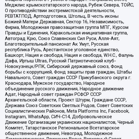
Меджлис крымскотатарского народа, Рубеж Севера, ТОЙС,
О противодействии экстремистской деятельности,
РЕВТАТПОД, Артподготовка, Штольц, В честь иконы
Божией Матери Державная, Сектор 16, Независимость,
Фирма, Молодежная правозащитная группа МПГ, Курсом
Правды и Единения, Каракольская инициативная группа,
Автоград Крю, Союз Славянских Сил Руси, Алля-Аят,
Благотворительный пансионат Ак Умут, Русская
республика Русь, Арестантское уголовное единство,
Башкорт, Нация и свобода, Нация и свобода, W.H.С., Фалунь
Дафа, Иртыш Ultras, Русский Патриотический клуб-
Новокузнецк/РПК, Сибирский державный союз, Фонд
борьбы с коррупцией, Фонд защиты прав граждан, Штабы
Навального, Совет граждан СССР Прикубанского округа г.
Краснодара, Мужское государство, Народное
объединение русского движения, Народное движение
Адат, Народный совет граждан РСФСР СССР
Архангельской области, Проект Штурм, Граждане СССР,
Держава Союз Советских Светлых Родов, Совет Советских
Социалистических Районов, Meta Platforms Inc, Facebook,
Instagram, WhatsApp, СИЧ-С14, Добровольческое
Движение Организации украинских националистов, Черный
Комитет, Татарстанское Региональное Всетатарское
общественное движение, Невоград, Молодежное
Демократическое Движение Весна, Верховный Совет