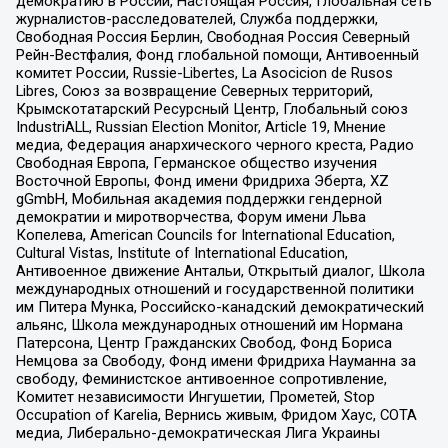
демократию в России, Настоящая Россия, Глобальная сеть
журналистов-расследователей, Служба поддержки,
Свободная Россия Берлин, Свободная Россия Северный
Рейн-Вестфалия, Фонд глобальной помощи, Антивоенный
комитет России, Russie-Libertes, La Asocicion de Rusos
Libres, Союз за возвращение Северных территорий,
Крымскотатарский Ресурсный Центр, Глобальный союз
IndustriALL, Russian Election Monitor, Article 19, Мнение
медиа, Федерация анархического черного креста, Радио
Свободная Европа, Германское общество изучения
Восточной Европы, Фонд имени Фридриха Эберта, XZ
gGmbH, Мобильная академия поддержки гендерной
демократии и миротворчества, Форум имени Льва
Копелева, American Councils for International Education,
Cultural Vistas, Institute of International Education,
Антивоенное движение Антальи, Открытый диалог, Школа
международных отношений и государственной политики
им Питера Мунка, Российско-канадский демократический
альянс, Школа международных отношений им Нормана
Патерсона, Центр Гражданских Свобод, Фонд Бориса
Немцова за Свободу, Фонд имени Фридриха Науманна за
свободу, Феминистское антивоенное сопротивление,
Комитет независимости Ингушетии, Прометей, Stop
Occupation of Karelia, Вернись живым, Фридом Хаус, СОТА
медиа, Либерально-демократическая Лига Украины