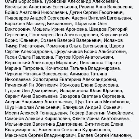
Ольга Борисовна, Туровский Александр Алексеевич,
Васильева Анастасия Евгеньевна, Ривина Анна Валерьевна,
Бойко Анатолий Николаевич, Дугин Сергей Георгиевич,
Пивоваров Андрей Сергеевич, Аверин Виталий Евгеньевич,
Барахоев Магомед Бекханович, Шарипков Олег
Викторович, Мошель Ирина Ароновна, Шведов Григорий
Сергеевич, Пономарев Лев Александрович, Каргалицкий
Борис Юльевич, Созаев Валерий Валерьевич, Исламов
Тимур Рифгатович, Романова Ольга Евгеньевна, Щаров
Сергей Алексадрович, Цирульников Борис Альбертович,
Гасан Ольга Павловна, Паутов Юрий Анатольевич,
Верховский Александр Маркович, Пислакова-Паркер
Марина Петровна, Кочеткова Татьяна Владимировна,
Чуркина Наталья Валерьевна, Акимова Татьяна
Николаевна, Золотарева Екатерина Александровна,
Рачинский Ян Збигневич, Жемкова Елена Борисовна,
Гудков Лев Дмитриевич, Илларионова Юлия Юрьевна,
Саранг Анна Васильевна, Захарова Светлана Сергеевна,
Аверин Владимир Анатольевич, Щур Татьяна Михайловна,
Щур Николай Алексеевич, Блинушов Андрей Юрьевич,
Мосин Алексей Геннадьевич, Гефтер Валентин Михайлович,
Симонов Алексей Кириллович, Флиге Ирина Анатольевна,
Мельникова Валентина Дмитриевна, Вититинова Елена
Владимировна, Баженова Светлана Куприяновна,
Максимов Сергей Владимирович, Беляев Сергей Иванович,