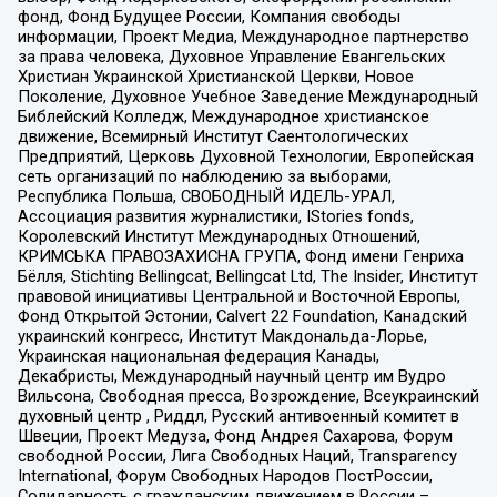
фонд, Фонд Будущее России, Компания свободы
информации, Проект Медиа, Международное партнерство
за права человека, Духовное Управление Евангельских
Христиан Украинской Христианской Церкви, Новое
Поколение, Духовное Учебное Заведение Международный
Библейский Колледж, Международное христианское
движение, Всемирный Институт Саентологических
Предприятий, Церковь Духовной Технологии, Европейская
сеть организаций по наблюдению за выборами,
Республика Польша, СВОБОДНЫЙ ИДЕЛЬ-УРАЛ,
Ассоциация развития журналистики, IStories fonds,
Королевский Институт Международных Отношений,
КРИМСЬКА ПРАВОЗАХИСНА ГРУПА, Фонд имени Генриха
Бёлля, Stichting Bellingcat, Bellingcat Ltd, The Insider, Институт
правовой инициативы Центральной и Восточной Европы,
Фонд Открытой Эстонии, Calvert 22 Foundation, Канадский
украинский конгресс, Институт Макдональда-Лорье,
Украинская национальная федерация Канады,
Декабристы, Международный научный центр им Вудро
Вильсона, Свободная пресса, Возрождение, Всеукраинский
духовный центр , Риддл, Русский антивоенный комитет в
Швеции, Проект Медуза, Фонд Андрея Сахарова, Форум
свободной России, Лига Свободных Наций, Transparеncy
International, Форум Свободных Народов ПостРоссии,
Солидарность с гражданским движением в России –