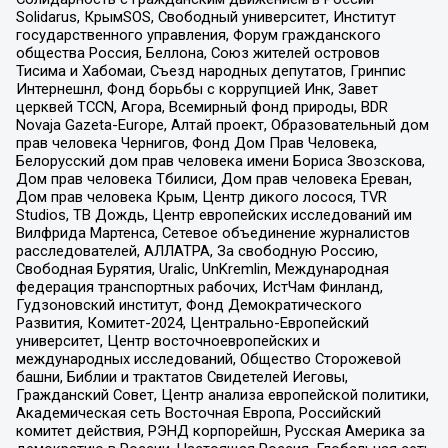
Solidarus, КрымSOS, Свободный университет, Институт
государственного управления, Форум гражданского
общества Россия, Беллона, Союз жителей островов
Тисима и Хабомаи, Съезд народных депутатов, Гринпис
Интернешнл, Фонд борьбы с коррупцией Инк, Завет
церквей TCCN, Агора, Всемирный фонд природы, BDR
Novaja Gazeta-Europe, Алтай проект, Образовательный дом
прав человека Чернигов, Фонд Дом Прав Человека,
Белорусский дом прав человека имени Бориса Звозскова,
Дом прав человека Тбилиси, Дом прав человека Ереван,
Дом прав человека Крым, Центр дикого лосося, TVR
Studios, ТВ Дождь, Центр европейских исследований им
Вилфрида Мартенса, Сетевое объединение журналистов
расследователей, АЛЛАТРА, За свободную Россию,
Свободная Бурятия, Uralic, UnKremlin, Международная
федерация транспортных рабочих, ИстЧам Финланд,
Гудзоновский институт, Фонд Демократического
Развития, Комитет-2024, Центрально-Европейский
университет, Центр восточноевропейских и
международных исследований, Общество Сторожевой
башни, Библии и трактатов Свидетелей Иеговы,
Гражданский Совет, Центр анализа европейской политики,
Академическая сеть Восточная Европа, Российский
комитет действия, РЭНД корпорейшн, Русская Америка за