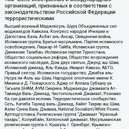
организаций, признанных в соответствии с
законодательством Российской Федерации
террористическими:
Высший военный Маджлисуль Шура Объединенных сил
моджахедов Кавказа, Конгресс народов Ичкерии и
Дагестана, База, Асбат аль-Ансар, Священная война,
Исламская группа, Братья-мусульмане, Партия исламского
освобождения, Лашкар-И-Тайба, Исламская группа,
Движение Талибан, Исламская партия Туркестана,
Общество социальных реформ, Общество возрождения
исламского наследия, Дом двух святых, Джунд аш-Шам,
Исламский джихад, Аль-Каида, Имарат Кавказ, АБТО,
Правый сектор, Исламское государство, Джабха аль-
Нусра ли-Ахль аш-Шам, Народное ополчение имени К.
Минина и Д. Пожарского, Аджр от Аллаха Субхану уа
Тагьаля SHAM, АУМ Синрике, Муджахеды джамаата Ат-
Тавхида Валь-Джихад, Чистопольский Джамаат, Рохнамо
ба суи давлати исломи, Террористическое сообщество
Сеть, Катиба Таухид валь-Джихад, Хайят Тахрир аш-Шам,
Ахлю Сунна Валь Джамаа, National Socialism/White Power,
Артподготовка, Религиозная группа “Джамаат “Красный
пахарь”, Колумбайн, Хатлонский джамаат, Мусульманская
религиозная группа п. Кушкуль г. Оренбург, Крымско-