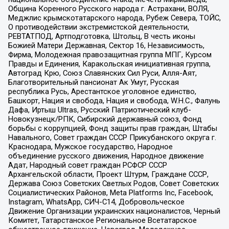
Община Коренного Русского народа г. Астрахани, ВОЛЯ,
Меджлис крымскотатарского народа, Рубеж Севера, ТОЙС,
О противодействии экстремистской деятельности,
РЕВТАТПОД, Артподготовка, Штольц, В честь иконы
Божией Матери Державная, Сектор 16, Независимость,
Фирма, Молодежная правозащитная группа МПГ, Курсом
Правды и Единения, Каракольская инициативная группа,
Автоград Крю, Союз Славянских Сил Руси, Алля-Аят,
Благотворительный пансионат Ак Умут, Русская
республика Русь, Арестантское уголовное единство,
Башкорт, Нация и свобода, Нация и свобода, W.H.С., Фалунь
Дафа, Иртыш Ultras, Русский Патриотический клуб-
Новокузнецк/РПК, Сибирский державный союз, Фонд
борьбы с коррупцией, Фонд защиты прав граждан, Штабы
Навального, Совет граждан СССР Прикубанского округа г.
Краснодара, Мужское государство, Народное
объединение русского движения, Народное движение
Адат, Народный совет граждан РСФСР СССР
Архангельской области, Проект Штурм, Граждане СССР,
Держава Союз Советских Светлых Родов, Совет Советских
Социалистических Районов, Meta Platforms Inc, Facebook,
Instagram, WhatsApp, СИЧ-С14, Добровольческое
Движение Организации украинских националистов, Черный
Комитет, Татарстанское Региональное Всетатарское