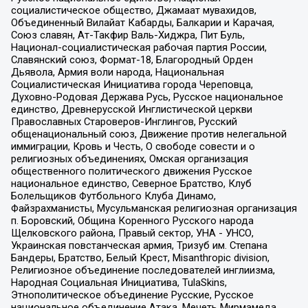
социалистическое общество, Джамаат мувахидов,
Объединенный Вилайат Кабарды, Балкарии и Карачая,
Союз славян, Ат-Такфир Валь-Хиджра, Пит Буль,
Национал-социалистическая рабочая партия России,
Славянский союз, Формат-18, Благородный Орден
Дьявола, Армия воли народа, Национальная
Социалистическая Инициатива города Череповца,
Духовно-Родовая Держава Русь, Русское национальное
единство, Древнерусской Инглистической церкви
Православных Староверов-Инглингов, Русский
общенациональный союз, Движение против нелегальной
иммиграции, Кровь и Честь, О свободе совести и о
религиозных объединениях, Омская организация
общественного политического движения Русское
национальное единство, Северное Братство, Клуб
Болельщиков Футбольного Клуба Динамо,
Файзрахманисты, Мусульманская религиозная организация
п. Боровский, Община Коренного Русского народа
Щелковского района, Правый сектор, УНА - УНСО,
Украинская повстанческая армия, Тризуб им. Степана
Бандеры, Братство, Белый Крест, Misanthropic division,
Религиозное объединение последователей инглиизма,
Народная Социальная Инициатива, TulaSkins,
Этнополитическое объединение Русские, Русское
национальное объединение Атака, Мечеть Мирмамеда,