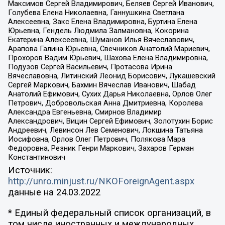
Максимов Сергей Владимирович, Беляев Сергей Иванович,
Голубева Елена Николаевна, Ганнушкина Светлана
Алексеевна, Закс Елена Владимировна, Буртина Елена
Юрьевна, Гендель Людмила Залмановна, Кокорина
Екатерина Алексеевна, Шуманов Илья Вячеславович,
Арапова Галина Юрьевна, Свечников Анатолий Мариевич,
Прохоров Вадим Юрьевич, Шахова Елена Владимировна,
Подузов Сергей Васильевич, Протасова Ирина
Вячеславовна, Литинский Леонид Борисович, Лукашевский
Сергей Маркович, Бахмин Вячеслав Иванович, Шабад
Анатолий Ефимович, Сухих Дарья Николаевна, Орлов Олег
Петрович, Добровольская Анна Дмитриевна, Королева
Александра Евгеньевна, Смирнов Владимир
Александрович, Вицин Сергей Ефимович, Золотухин Борис
Андреевич, Левинсон Лев Семенович, Локшина Татьяна
Иосифовна, Орлов Олег Петрович, Полякова Мара
Федоровна, Резник Генри Маркович, Захаров Герман
Константинович
Источник:
http://unro.minjust.ru/NKOForeignAgent.aspx
данные на
24.03.2022
* Единый федеральный список организаций, в
том числе иностранных и международных