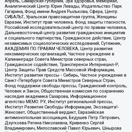
Апрель, Самарская губерния, Эра здоровья, Мемориал,
Аналитический Центр Юрия Левады, Издательство Парк
Гагарина, Фонд имени Андрея Рылькова, Сфера, Центр
СИБАЛЬТ, Уральская правозащитная группа, Женщины
Евразии, Институт прав человека, Фонд защиты гласности,
Российский исследовательский центр по правам человека,
Дальневосточный центр развития гражданских инициатив
и социального партнерства, Гражданское действие, Центр
независимых социологических исследований, Сутяжник,
АКАДЕМИЯ ПО ПРАВАМ ЧЕЛОВЕКА, Центр развития
некоммерческих организаций, Частное учреждение в
Калининграде Совета Министров северных стран,
Гражданское содействие, Трансперенси Интернешнл-Р,
Центр Защиты Прав Средств Массовой Информации,
Институт развития прессы - Сибирь, Частное учреждение в
Санкт-Петербурге Совета Министров Северных Стран,
Фонд поддержки свободы прессы, Гражданский контроль,
Человек и Закон, Общественная комиссия по сохранению
наследия академика Сахарова, Информационное
агентство МЕМО. РУ, Институт региональной прессы,
Институт Развития Свободы Информации, Экозащита!-
Женсовет, Общественный вердикт, Евразийская
антимонопольная ассоциация, Бедушев Петр Петрович,
Дзугкоева Регина Николаевна, Кривенко Сергей
Владимирович, Милославский Павел Юрьевич, Шнырова