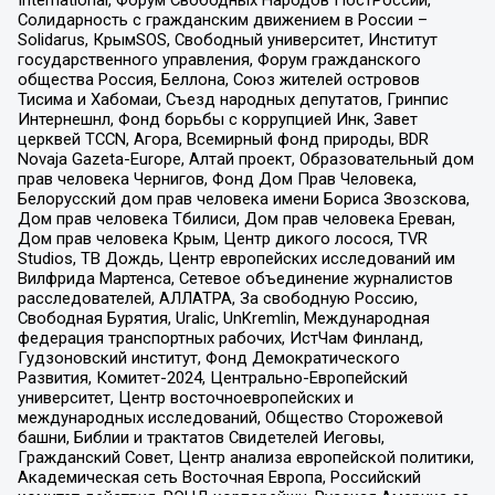
Солидарность с гражданским движением в России –
Solidarus, КрымSOS, Свободный университет, Институт
государственного управления, Форум гражданского
общества Россия, Беллона, Союз жителей островов
Тисима и Хабомаи, Съезд народных депутатов, Гринпис
Интернешнл, Фонд борьбы с коррупцией Инк, Завет
церквей TCCN, Агора, Всемирный фонд природы, BDR
Novaja Gazeta-Europe, Алтай проект, Образовательный дом
прав человека Чернигов, Фонд Дом Прав Человека,
Белорусский дом прав человека имени Бориса Звозскова,
Дом прав человека Тбилиси, Дом прав человека Ереван,
Дом прав человека Крым, Центр дикого лосося, TVR
Studios, ТВ Дождь, Центр европейских исследований им
Вилфрида Мартенса, Сетевое объединение журналистов
расследователей, АЛЛАТРА, За свободную Россию,
Свободная Бурятия, Uralic, UnKremlin, Международная
федерация транспортных рабочих, ИстЧам Финланд,
Гудзоновский институт, Фонд Демократического
Развития, Комитет-2024, Центрально-Европейский
университет, Центр восточноевропейских и
международных исследований, Общество Сторожевой
башни, Библии и трактатов Свидетелей Иеговы,
Гражданский Совет, Центр анализа европейской политики,
Академическая сеть Восточная Европа, Российский