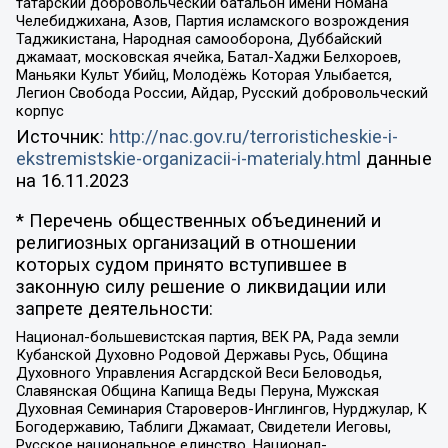
татарский добровольческий батальон имени Номана
Челебиджихана, Азов, Партия исламского возрождения
Таджикистана, Народная самооборона, Дуббайский
джамаат, московская ячейка, Батал-Хаджи Белхороев,
Маньяки Культ Убийц, Молодёжь Которая Улыбается,
Легион Свобода России, Айдар, Русский добровольческий
корпус
Источник:
http://nac.gov.ru/terroristicheskie-i-
ekstremistskie-organizacii-i-materialy.html
данные
на
16.11.2023
* Перечень общественных объединений и
религиозных организаций в отношении
которых судом принято вступившее в
законную силу решение о ликвидации или
запрете деятельности:
Национал-большевистская партия, ВЕК РА, Рада земли
Кубанской Духовно Родовой Державы Русь, Община
Духовного Управления Асгардской Веси Беловодья,
Славянская Община Капища Веды Перуна, Мужская
Духовная Семинария Староверов-Инглингов, Нурджулар, К
Богодержавию, Таблиги Джамаат, Свидетели Иеговы,
Русское национальное единство, Национал-