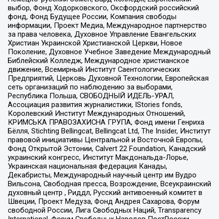
выбор, Фонд Ходорковского, Оксфордский российский
фонд, Фонд Будущее России, Компания свободы
информации, Проект Медиа, Международное партнерство
за права человека, Духовное Управление Евангельских
Христиан Украинской Христианской Церкви, Новое
Поколение, Духовное Учебное Заведение Международный
Библейский Колледж, Международное христианское
движение, Всемирный Институт Саентологических
Предприятий, Церковь Духовной Технологии, Европейская
сеть организаций по наблюдению за выборами,
Республика Польша, СВОБОДНЫЙ ИДЕЛЬ-УРАЛ,
Ассоциация развития журналистики, IStories fonds,
Королевский Институт Международных Отношений,
КРИМСЬКА ПРАВОЗАХИСНА ГРУПА, Фонд имени Генриха
Бёлля, Stichting Bellingcat, Bellingcat Ltd, The Insider, Институт
правовой инициативы Центральной и Восточной Европы,
Фонд Открытой Эстонии, Calvert 22 Foundation, Канадский
украинский конгресс, Институт Макдональда-Лорье,
Украинская национальная федерация Канады,
Декабристы, Международный научный центр им Вудро
Вильсона, Свободная пресса, Возрождение, Всеукраинский
духовный центр , Риддл, Русский антивоенный комитет в
Швеции, Проект Медуза, Фонд Андрея Сахарова, Форум
свободной России, Лига Свободных Наций, Transparеncy
International, Форум Свободных Народов ПостРоссии,