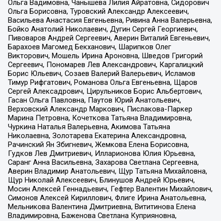
Ольга Вадимовна, Чанышева Лилия Айратовна, Сидорович
Ольга Борисовна, Туровский Александр Алексеевич,
Васильева Анастасия Евгеньевна, Ривина Анна Валерьевна,
Бойко Анатолий Николаевич, Дугин Сергей Георгиевич,
Пивоваров Андрей Сергеевич, Аверин Виталий Евгеньевич,
Барахоев Магомед Бекханович, Шарипков Олег
Викторович, Мошель Ирина Ароновна, Шведов Григорий
Сергеевич, Пономарев Лев Александрович, Каргалицкий
Борис Юльевич, Созаев Валерий Валерьевич, Исламов
Тимур Рифгатович, Романова Ольга Евгеньевна, Щаров
Сергей Алексадрович, Цирульников Борис Альбертович,
Гасан Ольга Павловна, Паутов Юрий Анатольевич,
Верховский Александр Маркович, Пислакова-Паркер
Марина Петровна, Кочеткова Татьяна Владимировна,
Чуркина Наталья Валерьевна, Акимова Татьяна
Николаевна, Золотарева Екатерина Александровна,
Рачинский Ян Збигневич, Жемкова Елена Борисовна,
Гудков Лев Дмитриевич, Илларионова Юлия Юрьевна,
Саранг Анна Васильевна, Захарова Светлана Сергеевна,
Аверин Владимир Анатольевич, Щур Татьяна Михайловна,
Щур Николай Алексеевич, Блинушов Андрей Юрьевич,
Мосин Алексей Геннадьевич, Гефтер Валентин Михайлович,
Симонов Алексей Кириллович, Флиге Ирина Анатольевна,
Мельникова Валентина Дмитриевна, Вититинова Елена
Владимировна, Баженова Светлана Куприяновна,