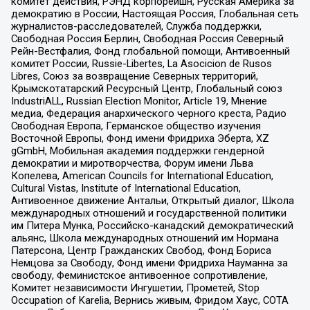
комитет действия, РЭНД корпорейшн, Русская Америка за
демократию в России, Настоящая Россия, Глобальная сеть
журналистов-расследователей, Служба поддержки,
Свободная Россия Берлин, Свободная Россия Северный
Рейн-Вестфалия, Фонд глобальной помощи, Антивоенный
комитет России, Russie-Libertes, La Asocicion de Rusos
Libres, Союз за возвращение Северных территорий,
Крымскотатарский Ресурсный Центр, Глобальный союз
IndustriALL, Russian Election Monitor, Article 19, Мнение
медиа, Федерация анархического черного креста, Радио
Свободная Европа, Германское общество изучения
Восточной Европы, Фонд имени Фридриха Эберта, XZ
gGmbH, Мобильная академия поддержки гендерной
демократии и миротворчества, Форум имени Льва
Копелева, American Councils for International Education,
Cultural Vistas, Institute of International Education,
Антивоенное движение Антальи, Открытый диалог, Школа
международных отношений и государственной политики
им Питера Мунка, Российско-канадский демократический
альянс, Школа международных отношений им Нормана
Патерсона, Центр Гражданских Свобод, Фонд Бориса
Немцова за Свободу, Фонд имени Фридриха Науманна за
свободу, Феминистское антивоенное сопротивление,
Комитет независимости Ингушетии, Прометей, Stop
Occupation of Karelia, Вернись живым, Фридом Хаус, СОТА