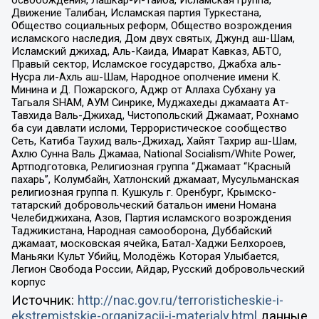
Движение Талибан, Исламская партия Туркестана,
Общество социальных реформ, Общество возрождения
исламского наследия, Дом двух святых, Джунд аш-Шам,
Исламский джихад, Аль-Каида, Имарат Кавказ, АБТО,
Правый сектор, Исламское государство, Джабха аль-
Нусра ли-Ахль аш-Шам, Народное ополчение имени К.
Минина и Д. Пожарского, Аджр от Аллаха Субхану уа
Тагьаля SHAM, АУМ Синрике, Муджахеды джамаата Ат-
Тавхида Валь-Джихад, Чистопольский Джамаат, Рохнамо
ба суи давлати исломи, Террористическое сообщество
Сеть, Катиба Таухид валь-Джихад, Хайят Тахрир аш-Шам,
Ахлю Сунна Валь Джамаа, National Socialism/White Power,
Артподготовка, Религиозная группа “Джамаат “Красный
пахарь”, Колумбайн, Хатлонский джамаат, Мусульманская
религиозная группа п. Кушкуль г. Оренбург, Крымско-
татарский добровольческий батальон имени Номана
Челебиджихана, Азов, Партия исламского возрождения
Таджикистана, Народная самооборона, Дуббайский
джамаат, московская ячейка, Батал-Хаджи Белхороев,
Маньяки Культ Убийц, Молодёжь Которая Улыбается,
Легион Свобода России, Айдар, Русский добровольческий
корпус
Источник:
http://nac.gov.ru/terroristicheskie-i-
ekstremistskie-organizacii-i-materialy.html
данные