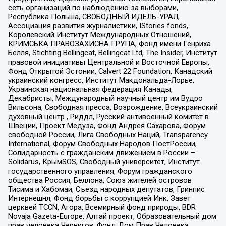
сеть организаций по наблюдению за выборами,
Республика Польша, СВОБОДНЫЙ ИДЕЛЬ-УРАЛ,
Ассоциация развития журналистики, IStories fonds,
Королевский Институт Международных Отношений,
КРИМСЬКА ПРАВОЗАХИСНА ГРУПА, Фонд имени Генриха
Бёлля, Stichting Bellingcat, Bellingcat Ltd, The Insider, Институт
правовой инициативы Центральной и Восточной Европы,
Фонд Открытой Эстонии, Calvert 22 Foundation, Канадский
украинский конгресс, Институт Макдональда-Лорье,
Украинская национальная федерация Канады,
Декабристы, Международный научный центр им Вудро
Вильсона, Свободная пресса, Возрождение, Всеукраинский
духовный центр , Риддл, Русский антивоенный комитет в
Швеции, Проект Медуза, Фонд Андрея Сахарова, Форум
свободной России, Лига Свободных Наций, Transparеncy
International, Форум Свободных Народов ПостРоссии,
Солидарность с гражданским движением в России –
Solidarus, КрымSOS, Свободный университет, Институт
государственного управления, Форум гражданского
общества Россия, Беллона, Союз жителей островов
Тисима и Хабомаи, Съезд народных депутатов, Гринпис
Интернешнл, Фонд борьбы с коррупцией Инк, Завет
церквей TCCN, Агора, Всемирный фонд природы, BDR
Novaja Gazeta-Europe, Алтай проект, Образовательный дом
прав человека Чернигов, Фонд Дом Прав Человека,