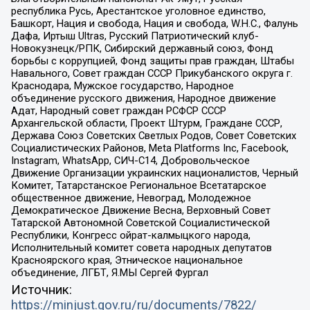
республика Русь, Арестантское уголовное единство,
Башкорт, Нация и свобода, Нация и свобода, W.H.С., Фалунь
Дафа, Иртыш Ultras, Русский Патриотический клуб-
Новокузнецк/РПК, Сибирский державный союз, Фонд
борьбы с коррупцией, Фонд защиты прав граждан, Штабы
Навального, Совет граждан СССР Прикубанского округа г.
Краснодара, Мужское государство, Народное
объединение русского движения, Народное движение
Адат, Народный совет граждан РСФСР СССР
Архангельской области, Проект Штурм, Граждане СССР,
Держава Союз Советских Светлых Родов, Совет Советских
Социалистических Районов, Meta Platforms Inc, Facebook,
Instagram, WhatsApp, СИЧ-С14, Добровольческое
Движение Организации украинских националистов, Черный
Комитет, Татарстанское Региональное Всетатарское
общественное движение, Невоград, Молодежное
Демократическое Движение Весна, Верховный Совет
Татарской Автономной Советской Социалистической
Республики, Конгресс ойрат-калмыцкого народа,
Исполнительный комитет совета народных депутатов
Красноярского края, Этническое национальное
объединение, ЛГБТ, Я.МЫ Сергей Фургал
Источник:
https://minjust.gov.ru/ru/documents/7822/