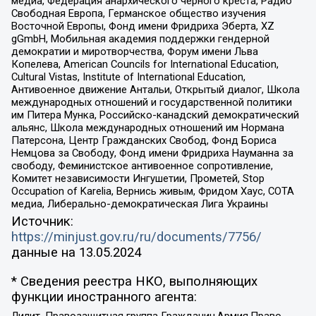
медиа, Федерация анархического черного креста, Радио
Свободная Европа, Германское общество изучения
Восточной Европы, Фонд имени Фридриха Эберта, XZ
gGmbH, Мобильная академия поддержки гендерной
демократии и миротворчества, Форум имени Льва
Копелева, American Councils for International Education,
Cultural Vistas, Institute of International Education,
Антивоенное движение Антальи, Открытый диалог, Школа
международных отношений и государственной политики
им Питера Мунка, Российско-канадский демократический
альянс, Школа международных отношений им Нормана
Патерсона, Центр Гражданских Свобод, Фонд Бориса
Немцова за Свободу, Фонд имени Фридриха Науманна за
свободу, Феминистское антивоенное сопротивление,
Комитет независимости Ингушетии, Прометей, Stop
Occupation of Karelia, Вернись живым, Фридом Хаус, СОТА
медиа, Либерально-демократическая Лига Украины
Источник:
https://minjust.gov.ru/ru/documents/7756/
данные на
13.05.2024
* Сведения реестра НКО, выполняющих
функции иностранного агента: