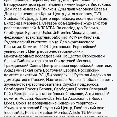
Белорусский дом прав человека имени Бориса Звозскова,
Дом прав человека Тбилиси, Дом прав человека Ереван,
Дом прав человека Крым, Центр дикого лосося, TVR
Studios, ТВ Дождь, Центр европейских исследований им
Вилфрида Мартенса, Сетевое объединение журналистов
расследователей, АЛЛАТРА, За свободную Россию,
Свободная Бурятия, Uralic, UnKremlin, Международная
федерация транспортных рабочих, ИстЧам Финланд,
Гудзоновский институт, Фонд Демократического
Развития, Комитет-2024, Центрально-Европейский
университет, Центр восточноевропейских и
международных исследований, Общество Сторожевой
башни, Библии и трактатов Свидетелей Иеговы,
Гражданский Совет, Центр анализа европейской политики,
Академическая сеть Восточная Европа, Российский
комитет действия, РЭНД корпорейшн, Русская Америка за
демократию в России, Настоящая Россия, Глобальная сеть
журналистов-расследователей, Служба поддержки,
Свободная Россия Берлин, Свободная Россия Северный
Рейн-Вестфалия, Фонд глобальной помощи, Антивоенный
комитет России, Russie-Libertes, La Asocicion de Rusos
Libres, Союз за возвращение Северных территорий,
Крымскотатарский Ресурсный Центр, Глобальный союз
IndustriALL, Russian Election Monitor, Article 19, Мнение