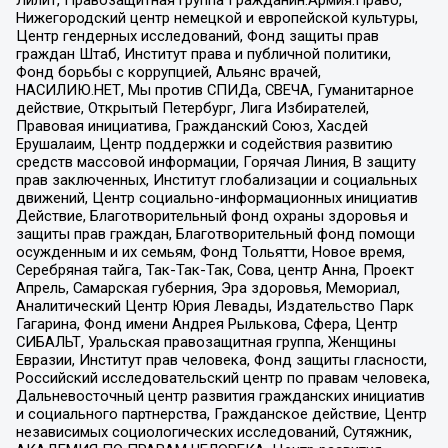
Лилит, Правозащитная группа Гражданин.Армия.Право,
Нижегородский центр немецкой и европейской культуры,
Центр гендерных исследований, Фонд защиты прав
граждан Штаб, Институт права и публичной политики,
Фонд борьбы с коррупцией, Альянс врачей,
НАСИЛИЮ.НЕТ, Мы против СПИДа, СВЕЧА, Гуманитарное
действие, Открытый Петербург, Лига Избирателей,
Правовая инициатива, Гражданский Союз, Хасдей
Ерушалаим, Центр поддержки и содействия развитию
средств массовой информации, Горячая Линия, В защиту
прав заключенных, Институт глобализации и социальных
движений, Центр социально-информационных инициатив
Действие, Благотворительный фонд охраны здоровья и
защиты прав граждан, Благотворительный фонд помощи
осужденным и их семьям, Фонд Тольятти, Новое время,
Серебряная тайга, Так-Так-Так, Сова, центр Анна, Проект
Апрель, Самарская губерния, Эра здоровья, Мемориал,
Аналитический Центр Юрия Левады, Издательство Парк
Гагарина, Фонд имени Андрея Рылькова, Сфера, Центр
СИБАЛЬТ, Уральская правозащитная группа, Женщины
Евразии, Институт прав человека, Фонд защиты гласности,
Российский исследовательский центр по правам человека,
Дальневосточный центр развития гражданских инициатив
и социального партнерства, Гражданское действие, Центр
независимых социологических исследований, Сутяжник,