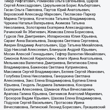
Тимур Рифгатович, Романова Ольга Евгеньевна, Щаров
Сергей Алексадрович, Цирульников Борис Альбертович,
Гасан Ольга Павловна, Паутов Юрий Анатольевич,
Верховский Александр Маркович, Пислакова-Паркер
Марина Петровна, Кочеткова Татьяна Владимировна,
Чуркина Наталья Валерьевна, Акимова Татьяна
Николаевна, Золотарева Екатерина Александровна,
Рачинский Ян Збигневич, Жемкова Елена Борисовна,
Гудков Лев Дмитриевич, Илларионова Юлия Юрьевна,
Саранг Анна Васильевна, Захарова Светлана Сергеевна,
Аверин Владимир Анатольевич, Щур Татьяна Михайловна,
Щур Николай Алексеевич, Блинушов Андрей Юрьевич,
Мосин Алексей Геннадьевич, Гефтер Валентин Михайлович,
Симонов Алексей Кириллович, Флиге Ирина Анатольевна,
Мельникова Валентина Дмитриевна, Вититинова Елена
Владимировна, Баженова Светлана Куприяновна,
Максимов Сергей Владимирович, Беляев Сергей Иванович,
Голубева Елена Николаевна, Ганнушкина Светлана
Алексеевна, Закс Елена Владимировна, Буртина Елена
Юрьевна, Гендель Людмила Залмановна, Кокорина
Екатерина Алексеевна, Шуманов Илья Вячеславович,
Арапова Галина Юрьевна, Свечников Анатолий Мариевич,
Прохоров Вадим Юрьевич, Шахова Елена Владимировна,
Подузов Сергей Васильевич, Протасова Ирина
Вячеславовна, Литинский Леонид Борисович, Лукашевский