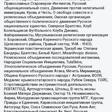
Православных Староверов-Инглингов, Русский
общенациональный союз, Движение против нелегальной
иммиграции, Кровь и Честь, О свободе совести и о
религиозных объединениях, Омская организация
общественного политического движения Русское
национальное единство, Северное Братство, Клуб
Болельщиков Футбольного Клуба Динамо,
Файзрахманисты, Мусульманская религиозная организация
п. Боровский, Община Коренного Русского народа
Щелковского района, Правый сектор, УНА - УНСО,
Украинская повстанческая армия, Тризуб им. Степана
Бандеры, Братство, Белый Крест, Misanthropic division,
Религиозное объединение последователей инглиизма,
Народная Социальная Инициатива, TulaSkins,
Этнополитическое объединение Русские, Русское
национальное объединение Атака, Мечеть Мирмамеда,
Община Коренного Русского народа г. Астрахани, ВОЛЯ,
Меджлис крымскотатарского народа, Рубеж Севера, ТОЙС,
О противодействии экстремистской деятельности,
РЕВТАТПОД, Артподготовка, Штольц, В честь иконы
Божией Матери Державная, Сектор 16, Независимость,
Фирма, Молодежная правозащитная группа МПГ, Курсом
Правды и Единения, Каракольская инициативная группа,
Автоград Крю, Союз Славянских Сил Руси, Алля-Аят,
Благотворительный пансионат Ак Умут, Русская