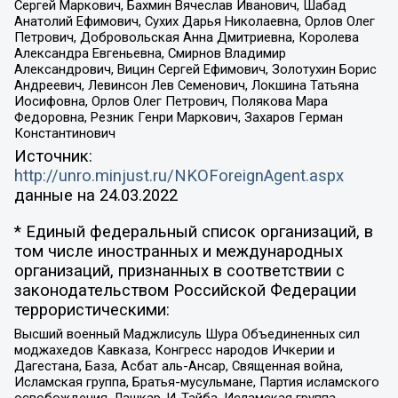
Сергей Маркович, Бахмин Вячеслав Иванович, Шабад
Анатолий Ефимович, Сухих Дарья Николаевна, Орлов Олег
Петрович, Добровольская Анна Дмитриевна, Королева
Александра Евгеньевна, Смирнов Владимир
Александрович, Вицин Сергей Ефимович, Золотухин Борис
Андреевич, Левинсон Лев Семенович, Локшина Татьяна
Иосифовна, Орлов Олег Петрович, Полякова Мара
Федоровна, Резник Генри Маркович, Захаров Герман
Константинович
Источник:
http://unro.minjust.ru/NKOForeignAgent.aspx
данные на
24.03.2022
* Единый федеральный список организаций, в
том числе иностранных и международных
организаций, признанных в соответствии с
законодательством Российской Федерации
террористическими:
Высший военный Маджлисуль Шура Объединенных сил
моджахедов Кавказа, Конгресс народов Ичкерии и
Дагестана, База, Асбат аль-Ансар, Священная война,
Исламская группа, Братья-мусульмане, Партия исламского
освобождения, Лашкар-И-Тайба, Исламская группа,