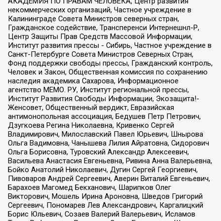
АКАДЕМИЯ ПО ПРАВАМ ЧЕЛОВЕКА, Центр развития
некоммерческих организаций, Частное учреждение в
Калининграде Совета Министров северных стран,
Гражданское содействие, Трансперенси Интернешнл-Р,
Центр Защиты Прав Средств Массовой Информации,
Институт развития прессы - Сибирь, Частное учреждение в
Санкт-Петербурге Совета Министров Северных Стран,
Фонд поддержки свободы прессы, Гражданский контроль,
Человек и Закон, Общественная комиссия по сохранению
наследия академика Сахарова, Информационное
агентство МЕМО. РУ, Институт региональной прессы,
Институт Развития Свободы Информации, Экозащита!-
Женсовет, Общественный вердикт, Евразийская
антимонопольная ассоциация, Бедушев Петр Петрович,
Дзугкоева Регина Николаевна, Кривенко Сергей
Владимирович, Милославский Павел Юрьевич, Шнырова
Ольга Вадимовна, Чанышева Лилия Айратовна, Сидорович
Ольга Борисовна, Туровский Александр Алексеевич,
Васильева Анастасия Евгеньевна, Ривина Анна Валерьевна,
Бойко Анатолий Николаевич, Дугин Сергей Георгиевич,
Пивоваров Андрей Сергеевич, Аверин Виталий Евгеньевич,
Барахоев Магомед Бекханович, Шарипков Олег
Викторович, Мошель Ирина Ароновна, Шведов Григорий
Сергеевич, Пономарев Лев Александрович, Каргалицкий
Борис Юльевич, Созаев Валерий Валерьевич, Исламов