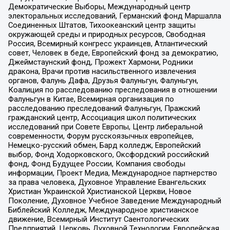
Демократические Выборы, Международный центр
электоральных исследований, Германский фонд Маршалла
Соединенных Штатов, Тихоокеанский центр защиты
окружающей среды и природных ресурсов, Свободная
Россия, Всемирный конгресс украинцев, Атлантический
совет, Человек в беде, Европейский фонд за демократию,
Джеймстаунский фонд, Прожект Хармони, Родники
дракона, Врачи против насильственного извлечения
органов, Фалунь Дафа, Друзья Фалуньгун, Фалуньгун,
Коалиция по расследованию преследования в отношении
Фалуньгун в Китае, Всемирная организация по
расследованию преследований Фалуньгун, Пражский
гражданский центр, Ассоциация школ политических
исследований при Совете Европы, Центр либеральной
современности, Форум русскоязычных европейцев,
Немецко-русский обмен, Бард колледж, Европейский
выбор, Фонд Ходорковского, Оксфордский российский
фонд, Фонд Будущее России, Компания свободы
информации, Проект Медиа, Международное партнерство
за права человека, Духовное Управление Евангельских
Христиан Украинской Христианской Церкви, Новое
Поколение, Духовное Учебное Заведение Международный
Библейский Колледж, Международное христианское
движение, Всемирный Институт Саентологических
Предприятий, Церковь Духовной Технологии, Европейская