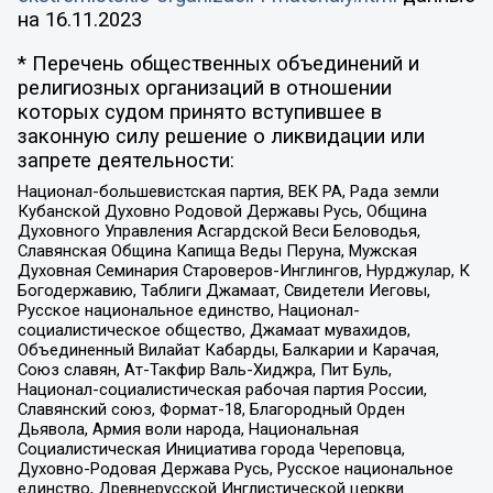
на
16.11.2023
* Перечень общественных объединений и
религиозных организаций в отношении
которых судом принято вступившее в
законную силу решение о ликвидации или
запрете деятельности:
Национал-большевистская партия, ВЕК РА, Рада земли
Кубанской Духовно Родовой Державы Русь, Община
Духовного Управления Асгардской Веси Беловодья,
Славянская Община Капища Веды Перуна, Мужская
Духовная Семинария Староверов-Инглингов, Нурджулар, К
Богодержавию, Таблиги Джамаат, Свидетели Иеговы,
Русское национальное единство, Национал-
социалистическое общество, Джамаат мувахидов,
Объединенный Вилайат Кабарды, Балкарии и Карачая,
Союз славян, Ат-Такфир Валь-Хиджра, Пит Буль,
Национал-социалистическая рабочая партия России,
Славянский союз, Формат-18, Благородный Орден
Дьявола, Армия воли народа, Национальная
Социалистическая Инициатива города Череповца,
Духовно-Родовая Держава Русь, Русское национальное
единство, Древнерусской Инглистической церкви