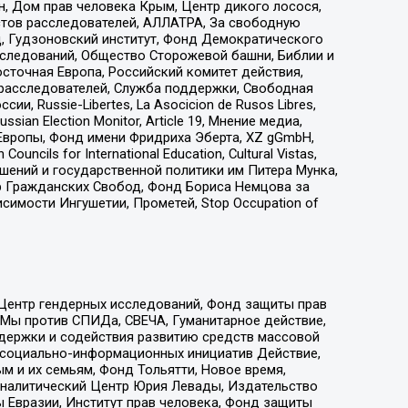
н, Дом прав человека Крым, Центр дикого лосося,
стов расследователей, АЛЛАТРА, За свободную
д, Гудзоновский институт, Фонд Демократического
сследований, Общество Сторожевой башни, Библии и
сточная Европа, Российский комитет действия,
-расследователей, Служба поддержки, Свободная
 Russie-Libertes, La Asocicion de Rusos Libres,
an Election Monitor, Article 19, Мнение медиа,
Европы, Фонд имени Фридриха Эберта, XZ gGmbH,
ls for International Education, Cultural Vistas,
ошений и государственной политики им Питера Мунка,
 Гражданских Свобод, Фонд Бориса Немцова за
имости Ингушетии, Прометей, Stop Occupation of
 Центр гендерных исследований, Фонд защиты прав
 Мы против СПИДа, СВЕЧА, Гуманитарное действие,
ддержки и содействия развитию средств массовой
р социально-информационных инициатив Действие,
 и их семьям, Фонд Тольятти, Новое время,
, Аналитический Центр Юрия Левады, Издательство
 Евразии, Институт прав человека, Фонд защиты