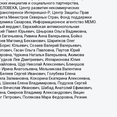
ких инициатив и социального партнерства,
ЕЛОВЕКА, Центр развития некоммерческих
 Трансперенси Интернешнл-Р, Центр Защиты Прав
овета Министров Северных Стран, Фонд поддержки
адемика Сахарова, Информационное агентство МЕМО.
ый вердикт, Евразийская антимонопольная
кий Павел Юрьевич, Шнырова Ольга Вадимовна,
 Евгеньевна, Ривина Анна Валерьевна, Бойко
хоев Магомед Бекханович, Шарипков Олег
Борис Юльевич, Созаев Валерий Валерьевич,
тович, Гасан Ольга Павловна, Паутов Юрий
ровна, Чуркина Наталья Валерьевна, Акимова
 Гудков Лев Дмитриевич, Илларионова Юлия
ихайловна, Щур Николай Алексеевич, Блинушов
е Ирина Анатольевна, Мельникова Валентина
Беляев Сергей Иванович, Голубева Елена
ила Залмановна, Кокорина Екатерина Алексеевна,
, Шахова Елена Владимировна, Подузов Сергей
ин Вячеслав Иванович, Шабад Анатолий Ефимович,
вна, Смирнов Владимир Александрович, Вицин
ег Петрович, Полякова Мара Федоровна, Резник