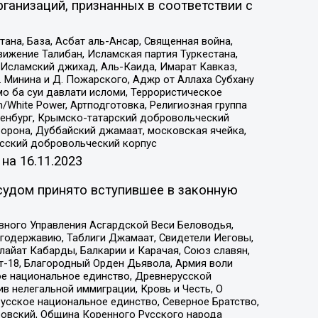
ганизаций, признанных в соответствии с
на, База, Асбат аль-Ансар, Священная война,
ижение Талибан, Исламская партия Туркестана,
Исламский джихад, Аль-Каида, Имарат Кавказ,
 Минина и Д. Пожарского, Аджр от Аллаха Субхану
о ба суи давлати исломи, Террористическое
/White Power, Артподготовка, Религиозная группа
Оренбург, Крымско-татарский добровольческий
орона, Дуббайский джамаат, московская ячейка,
усский добровольческий корпус
 на
16.11.2023
судом принято вступившее в законную
вного Управления Асгардской Веси Беловодья,
годержавию, Таблиги Джамаат, Свидетели Иеговы,
айат Кабарды, Балкарии и Карачая, Союз славян,
т-18, Благородный Орден Дьявола, Армия воли
ое национальное единство, Древнерусской
 нелегальной иммиграции, Кровь и Честь, О
усское национальное единство, Северное Братство,
ровский, Община Коренного Русского народа