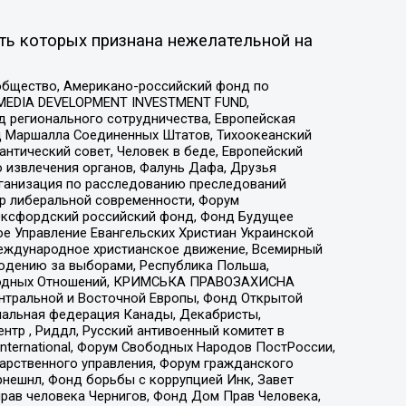
ть которых признана нежелательной на
общество, Американо-российский фонд по
 MEDIA DEVELOPMENT INVESTMENT FUND,
 регионального сотрудничества, Европейская
 Маршалла Соединенных Штатов, Тихоокеанский
нтический совет, Человек в беде, Европейский
 извлечения органов, Фалунь Дафа, Друзья
рганизация по расследованию преследований
тр либеральной современности, Форум
 Оксфордский российский фонд, Фонд Будущее
е Управление Евангельских Христиан Украинской
еждународное христианское движение, Всемирный
людению за выборами, Республика Польша,
народных Отношений, КРИМСЬКА ПРАВОЗАХИСНА
ы Центральной и Восточной Европы, Фонд Открытой
иональная федерация Канады, Декабристы,
тр , Риддл, Русский антивоенный комитет в
nternational, Форум Свободных Народов ПостРоссии,
дарственного управления, Форум гражданского
рнешнл, Фонд борьбы с коррупцией Инк, Завет
прав человека Чернигов, Фонд Дом Прав Человека,