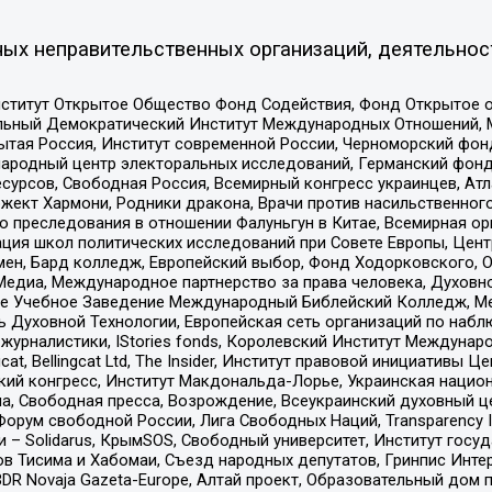
ых неправительственных организаций, деятельнос
ститут Открытое Общество Фонд Содействия, Фонд Открытое 
альный Демократический Институт Международных Отношений,
тая Россия, Институт современной России, Черноморский фонд
родный центр электоральных исследований, Германский фонд
рсов, Свободная Россия, Всемирный конгресс украинцев, Атла
ект Хармони, Родники дракона, Врачи против насильственного
ию преследования в отношении Фалуньгун в Китае, Всемирная о
ация школ политических исследований при Совете Европы, Цен
мен, Бард колледж, Европейский выбор, Фонд Ходорковского,
едиа, Международное партнерство за права человека, Духовно
ое Учебное Заведение Международный Библейский Колледж, М
ь Духовной Технологии, Европейская сеть организаций по наб
урналистики, IStories fonds, Королевский Институт Между
gcat, Bellingcat Ltd, The Insider, Институт правовой инициатив
инский конгресс, Институт Макдональда-Лорье, Украинская нац
, Свободная пресса, Возрождение, Всеукраинский духовный цен
орум свободной России, Лига Свободных Наций, Transparеncy I
– Solidarus, КрымSOS, Свободный университет, Институт госу
в Тисима и Хабомаи, Съезд народных депутатов, Гринпис Инте
DR Novaja Gazeta-Europe, Алтай проект, Образовательный дом 