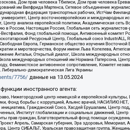
зскова, Дом прав человека Тбилиси, Дом прав человека Ерева
едований им Вилфрида Мартенса, Сетевое объединение журнали
Международная федерация транспортных рабочих, ИстЧам Финлан
й университет, Центр восточноевропейских и международных и
, Центр анализа европейской политики, Академическая сеть Во
ю в России, Настоящая Россия, Глобальная сеть журналистов
естфалия, Фонд глобальной помощи, Антивоенный комитет России,
татарский Ресурсный Центр, Глобальный союз IndustriALL, Russi
 Свободная Европа, Германское общество изучения Восточной 
и и миротворчества, Форум имени Льва Копелева, American Counci
ое движение Антальи, Открытый диалог, Школа международных отн
Школа международных отношений им Нормана Патерсона, Центр
ду, Феминистское антивоенное сопротивление, Комитет независ
а, Либерально-демократическая Лига Украины
uments/7756/
данные на
13.05.2024
функции иностранного агента:
раво, Нижегородский центр немецкой и европейской культуры,
тики, Фонд борьбы с коррупцией, Альянс врачей, НАСИЛИЮ.НЕТ,
я инициатива, Гражданский Союз, Хасдей Ерушалаим, Центр по
юченных, Институт глобализации и социальных движений, Цент
ты прав граждан, Благотворительный фонд помощи осужденным
а, Проект Апрель, Самарская губерния, Эра здоровья, Мемориал
ера, Центр СИБАЛЬТ, Уральская правозащитная группа, Женщины