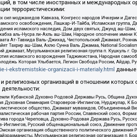
ций, в том числе иностранных и международных ор
ции террористическими:
ил моджахедов Кавказа, Конгресс народов Ичкерии и Дагеста
ламского освобождения, Лашкар-И-Тайба, Исламская группа, Дв
ения исламского наследия, Дом двух святых, Джунд аш-Шам, 
жабха аль-Нусра ли-Ахль аш-Шам, Народное ополчение имени К.
ата Ат-Тавхида Валь-Джихад, Чистопольский Джамаат, Рохнам
ят Тахрир аш-Шам, Ахлю Сунна Валь Джамаа, National Socialism
ий джамаат, Мусульманская религиозная группа п. Кушкуль г. 
ртия исламского возрождения Таджикистана, Народная самооб
олодёжь Которая Улыбается, Легион Свобода России, Айдар, Р
ie-i-ekstremistskie-organizacii-i-materialy.html
данные
и религиозных организаций в отношении которых 
 деятельности:
земли Кубанской Духовно Родовой Державы Русь, Община Духо
 Духовная Семинария Староверов-Инглингов, Нурджулар, К Бо
листическое общество, Джамаат мувахидов, Объединенный Вил
иалистическая рабочая партия России, Славянский союз, Форма
ива города Череповца, Духовно-Родовая Держава Русь, Русск
-Инглингов, Русский общенациональный союз, Движение против
 Омская организация общественного политического движения Р
йзрахманисты, Мусульманская религиозная организация п. Бо