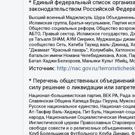
* Единый федеральный список организа
законодательством Российской Федера
Высший военный Маджлисуль Шура Объединенных с
Исламская группа, Братья-мусульмане, Партия ис
Общество социальных реформ, Общество возрожд
АБТО, Правый сектор, Исламское государство, Д
уа Тагьаля SHAM, АУМ Синрике, Муджахеды джама
сообщество Сеть, Катиба Таухид валь-Джихад, Хай
“Джамаат “Красный пахарь”, Колумбайн, Хатлонск
батальон имени Номана Челебиджихана, Азов, Па
Батал-Хаджи Белхороев, Маньяки Культ Убийц, М
Источник:
http://nac.gov.ru/terroristichesk
* Перечень общественных объединений 
силу решение о ликвидации или запрете
Национал-большевистская партия, ВЕК РА, Рада 
Славянская Община Капища Веды Перуна, Мужская
Русское национальное единство, Национал-социа
Ат-Такфир Валь-Хиджра, Пит Буль, Национал-соц
народа, Национальная Социалистическая Инициат
Инглистической церкви Православных Староверов
свободе совести и о религиозных объединениях,
Клуб Болельщиков Футбольного Клуба Динамо, Фа