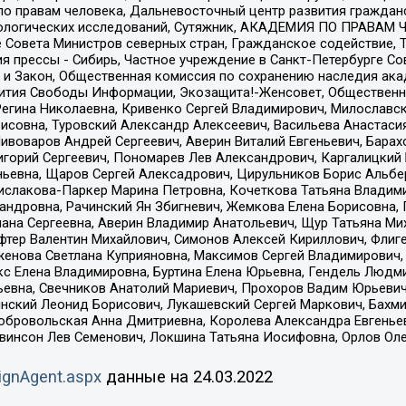
по правам человека, Дальневосточный центр развития гражданс
ологических исследований, Сутяжник, АКАДЕМИЯ ПО ПРАВАМ Ч
е Совета Министров северных стран, Гражданское содействие,
я прессы - Сибирь, Частное учреждение в Санкт-Петербурге С
 и Закон, Общественная комиссия по сохранению наследия ак
звития Свободы Информации, Экозащита!-Женсовет, Общественн
Регина Николаевна, Кривенко Сергей Владимирович, Милославс
совна, Туровский Александр Алексеевич, Васильева Анастасия
Пивоваров Андрей Сергеевич, Аверин Виталий Евгеньевич, Бара
горий Сергеевич, Пономарев Лев Александрович, Каргалицкий 
ньевна, Щаров Сергей Алексадрович, Цирульников Борис Альбер
ислакова-Паркер Марина Петровна, Кочеткова Татьяна Владими
сандровна, Рачинский Ян Збигневич, Жемкова Елена Борисовна,
лана Сергеевна, Аверин Владимир Анатольевич, Щур Татьяна М
фтер Валентин Михайлович, Симонов Алексей Кириллович, Флиг
женова Светлана Куприяновна, Максимов Сергей Владимирович, 
кс Елена Владимировна, Буртина Елена Юрьевна, Гендель Людм
евна, Свечников Анатолий Мариевич, Прохоров Вадим Юрьевич
инский Леонид Борисович, Лукашевский Сергей Маркович, Бахм
Добровольская Анна Дмитриевна, Королева Александра Евгенье
евинсон Лев Семенович, Локшина Татьяна Иосифовна, Орлов Ол
ignAgent.aspx
данные на
24.03.2022