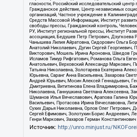
гласности, Российский исследовательский центр 
Гражданское действие, Центр независимых соци
организаций, Частное учреждение в Калининград
Средств Массовой Информации, Институт развити
свободы прессы, Гражданский контроль, Человек
РУ, Институт региональной прессы, Институт Ра
ассоциация, Бедушев Петр Петрович, Дзугкоева 
Чанышева Лилия Айратовна, Сидорович Ольга Бори
Анатолий Николаевич, Дугин Сергей Георгиевич, 
Викторович, Мошель Ирина Ароновна, Шведов Гри
Исламов Тимур Рифгатович, Романова Ольга Евге
Анатольевич, Верховский Александр Маркович, П
Татьяна Николаевна, Золотарева Екатерина Алек
Юрьевна, Саранг Анна Васильевна, Захарова Свет
Андрей Юрьевич, Мосин Алексей Геннадьевич, Ге
Дмитриевна, Вититинова Елена Владимировна, Ба
Николаевна, Ганнушкина Светлана Алексеевна, За
Шуманов Илья Вячеславович, Арапова Галина Юрь
Васильевич, Протасова Ирина Вячеславовна, Лит
Сухих Дарья Николаевна, Орлов Олег Петрович, 
Сергей Ефимович, Золотухин Борис Андреевич, Л
Генри Маркович, Захаров Герман Константинович
Источник:
http://unro.minjust.ru/NKOFore