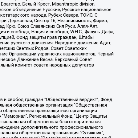
атство, Белый Крест, Misanthropic division,
еское объединение Русские, Русское национальное
котатарского народа, Рубеж Севера, ТОЙС, О
ри Державная, Сектор 16, Независимость, Фирма,
д Крю, Союз Славянских Сил Руси, Алля-Аят,
я и свобода, Нация и свобода, W.H.С., Фалунь Дафа,
рупцией, Фонд защиты прав граждан, Штабы
ение русского движения, Народное движение Адат,
етских Светлых Родов, Совет Советских
ение Организации украинских националистов, Черный
ическое Движение Весна, Верховный Совет
ельный комитет совета народных депутатов
ции социально-правовых программ "Лилит", Дальневосточное общественное движение "Маяк", Санкт-Петербургская ЛГБТ-инициативная группа "Выход", Инициативная группа ЛГБТ+ "Реверс", Алексеев Андрей Викторович, Бекбулатова Таисия Львовна, Беляев Иван Михайлович, Владыкина Елена Сергеевна, Гельман Марат Александрович, Никульшина Вероника Юрьевна, Толоконникова Надежда Андреевна, Шендерович Виктор Анатольевич, Общество с ограниченной ответственностью "Данное сообщение", Общество с ограниченной ответственностью Издательский дом "Новая глава", Айнбиндер Александра Александровна, Московский комьюнити-центр для ЛГБТ+инициатив, Благотворительный фонд развития филантропии, Deutsche Welle (Германия, Kurt-Schumacher-Strasse 3, 53113 Bonn), Борзунова Мария Михайловна, Воробьев Виктор Викторович, Голубева Анна Львовна, Константинова Алла Михайловна, Малкова Ирина Владимировна, Мурадов Мурад Абдулгалимович, Осетинская Елизавета Николаевна, Понасенков Евгений Николаевич, Ганапольский Матвей Юрьевич, Киселев Евгений Алексеевич, Борухович Ирина Григорьевна, Дремин Иван Тимофеевич, Дубровский Дмитрий Викторович, Красноярская региональная общественная организация поддержки и развития альтернативных образовательных технологий и межкультурных коммуникаций "ИНТЕРРА", Маяковская Екатерина Алексеевна, Фейгин Марк Захарович, Филимонов Андрей Викторович, Дзугкоева Регина Николаевна, Доброхотов Роман Александрович, Дудь Юрий Александрович, Елкин Сергей Владимирович, Кругликов Кирилл Игоревич, Сабунаева Мария Леонидовна, Семенов Алексей Владимирович, Шаинян Карен Багратович, Шульман Екатерина Михайловна, Асафьев Артур Валерьевич, Вахштайн Виктор Семенович, Венедиктов Алексей Алексеевич, Лушникова Екатерина Евгеньевна, Волков Леонид Михайлович, Невзоров Александр Глебович, Пархоменко Сергей Борисович, Сироткин Ярослав Николаевич, Кара-Мурза Владимир Владимирович, Баранова Наталья Владимировна, Гозман Леонид Яковлевич, Кагарлицкий Борис Юльевич, Климарев Михаил Валерьевич, Милов Владимир Станиславович, Автономная некоммерческая организация Краснодарский центр современного искусства "Типография", Моргенштерн Алишер Тагирович, Соболь Любовь Эдуардовна, Общество с ограниченной ответственностью "ЛИЗА НОРМ", Каспаров Гарри Кимович, Ходорковский Михаил Борисович, Общество с ограниченной ответственностью "Апрельские тезисы", Данилович Ирина Брониславовна, Кашин Олег Владимирович, Петров Николай Владимирович, Пивоваров Алексей Владимирович, Соколов Михаил Владимирович, Цветкова Юлия Владимировна, Чичваркин Евгений Александрович, Комитет против пыток/Команда против пыток, Общество с ограниченной ответственностью "Первый научный", Общество с ограниченной ответственностью "Вертолет и ко", Белоцерковская Вероника Борисовна, Кац Максим Евгеньевич, Лазарева Татьяна Юрьевна, Шаведдинов Руслан Табризович, Яшин Илья Валерьевич, Общество с ограниченной ответственностью "Иноагент ААВ", Алешковский Дмитрий Петрович, Альбац Евгения Марковна, Быков Дмитрий Львович, Галямина Юлия Евгеньевна, Лойко Сергей Леонидович, Мартынов Кирилл Константинович, Медведев Сергей Александрович, Крашенинников Федор Геннадиевич, Гордеева Катерина Вл