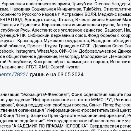
краинская повстанческая армия, Тризуб им. Степана Бандеры, Бр
зма, Народная Социальная Инициатива, TulaSkins, Этнополитич
оренного Русского народа г. Астрахани, ВОЛЯ, Меджлис крымс
РЕВТАТПОД, Артподготовка, Штольц, В честь иконы Божией Мате
равды и Единения, Каракольская инициативная группа, Автогра
спублика Русь, Арестантское уголовное единство, Башкорт, Наци
окузнецк/РПК, Сибирский державный союз, Фонд борьбы с кор
округа г. Краснодара, Мужское государство, Народное объедин
ой области, Проект Штурм, Граждане СССР, Держава Союз Сов
Facebook, Instagram, WhatsApp, СИЧ-С14, Добровольческое Движ
ское общественное движение, Невоград, Молодежное Демократ
ой Республики, Конгресс ойрат-калмыцкого народа, Исполнит
бъединение, ЛГБТ, Я.МЫ Сергей Фургал
uments/7822/
данные на
03.05.2024
Общество с ограниченной ответственностью "Радио Свободная Европа/Радио Свобода", Чешское информационное агентство "MEDIUM-ORIENT", Красноярская региональная общественная организация "Мы против СПИДа", Камалягин Денис Николаевич, Маркелов Сергей Евгеньевич, Пономарев Лев Александрович, Савицкая Людмила Алексеевна, Автономная некоммерческая организация "Центр по работе с проблемой насилия "НАСИЛИЮ.НЕТ", Межрегиональный профессиональный союз работников здравоохранения "Альянс врачей", Юридическое лицо, зарегистрированное в Латвийской Республике, SIA "Medusa Project" (регистрационный номер 40103797863, дата регистрации 10.06.2014), Некоммерческая организация "Фонд по борьбе с коррупцией", Автономная некоммерческая организация "Институт права и публичной политики", Баданин Роман Сергеевич, Гликин Максим Александрович, Железнова Мария Михайловна, Лукьянова Юлия Сергеевна, Маетная Елизавета Витальевна, Маняхин Петр Борисович, Чуракова Ольга Владимировна, Ярош Юлия Петровна, Юридическое лицо "The Insider SIA", зарегистрированное в Риге, Латвийская Республика (дата регистрации 26.06.2015), являющееся администратором доменного имени интернет-издания "The Insider SIA", https://theins.ru, Постернак Алексей Евгеньевич, Рубин Михаил Аркадьевич, Анин Роман Александрович, Юридическое лицо Istories fonds, зарегистрированное в Латвийской Республике (регистрационный номер 50008295751, дата регистрации 24.02.2020), Великовский Дмитрий Александрович, Долинина Ирина Николаевна, Мароховская Алеся Алексеевна, Шлейнов Роман Юрьевич, Шмагун Олеся Валентиновна, Общество с ограниченной ответственностью "Альтаир 2021", Общество с ограниченной ответственностью "Вега 2021", Общество с ограниченной ответственностью "Главный редактор 2021", Общество с ограниченной ответственностью "Ромашки монолит", Важенков Артем Валерьевич, Ивановская областная общественная организация "Центр гендерных исследований", Гурман Юрий Альбертович, Медиапроект "ОВД-Инфо", Егоров Владимир Владимирович, Жилинский Владимир Александрович, Общество с ограниченной ответственностью "ЗП", Иванова София Юрьевна, Карезина Инна Павловна, Кильтау Екатерина Викторовна, Петров Алексей Викторович, Пискунов Сергей Евгеньевич, Смирнов Сергей Сергеевич, Тихонов Михаил Сергеевич, Общество с ограниченной ответственностью "ЖУРНАЛИСТ-ИНОСТРАННЫЙ АГЕНТ", Арапова Галина Юрьевна, Вольтская Татьяна Анатольевна, Американская компания "Mason G.E.S. Anonymous Foundation" (США), являющаяся владельцем интернет-издания https://mnews.world/, Компания "Stichting Bellingcat", зарегистрированная в Нидерландах (дата регистрации 11.07.2018), Захаров Андрей Вячеславович, Клепиковская Екатерина Дмитриевна, Общество с ограниченной ответственностью "МЕМО", Перл Роман Александрович, Симонов Евгений Алексеевич, Соловьева Елена Анатольевна, Сотников Даниил Владимирович, Сурначева Елизавета Дмитриевна, Автономная некоммерческая организация по защите прав человека и информированию населения "Якутия – Наше Мнение", Общество с ограниченной ответственностью "Москоу диджитал медиа", с 26.01.2023 Общество с ограниченной ответственностью "Чайка Белые сады", Ветошкина Валерия Валерьевна, Заговора Максим Александрович, Межрегиональное общественное движение "Российская ЛГБТ - сеть", Оленичев Максим Владимирович, Павлов Иван Юрьевич, Скворцова Елена Сергеевна, Общество с ограниченной ответственностью "Как бы инагент", Кочетков Игорь Викторович, Общество с ограниченной ответственностью "Честные выборы", Еланчик Олег Александрович, Общество с ограниченной ответственностью "Нобелевский призыв", Гималова Регина Эмилевна, Григорьев Андрей Валерьевич, Григорьева Алина Александровна, Ассоциация по содействию защите прав призывников, альтернативнослужащих и военнослужащих "Правозащитная группа "Гражданин.Армия.Право", Хисамова Регина Фаритовна, Автономная некоммерческая организация по реализа