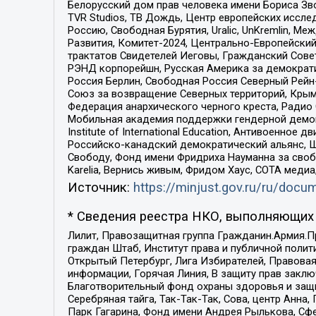
Белорусский дом прав человека имени Бориса Зво
TVR Studios, ТВ Дождь, Центр европейских иссл
Россию, Свободная Бурятия, Uralic, UnKremlin, 
Развития, Комитет-2024, Центрально-Европейски
трактатов Свидетелей Иеговы, Гражданский Совет
РЭНД корпорейшн, Русская Америка за демократи
Россия Берлин, Свободная Россия Северный Рейн-В
Союз за возвращение Северных территорий, Крымско
Федерация анархического черного креста, Радио
Мобильная академия поддержки гендерной демократи
Institute of International Education, Антивоенн
Российско-канадский демократический альянс, 
Свободу, Фонд имени Фридриха Науманна за свобо
Karelia, Вернись живым, Фридом Хаус, СОТА меди
Источник:
https://minjust.gov.ru/ru/doc
* Сведения реестра НКО, выполняющих 
Лилит, Правозащитная группа Гражданин.Армия.П
граждан Штаб, Институт права и публичной поли
Открытый Петербург, Лига Избирателей, Правова
информации, Горячая Линия, В защиту прав закл
Благотворительный фонд охраны здоровья и защи
Серебряная тайга, Так-Так-Так, Сова, центр Анн
Парк Гагарина, Фонд имени Андрея Рылькова, Сф