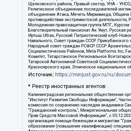
Щелковского района, Правый сектор, УНА - УНСО, У
Религиозное объединение последователей инглии
объединение Атака, Мечеть Мирмамеда, Община К
противодействии экстремистской деятельности, 
Молодежная правозащитная группа МПГ, Курсом П
Благотворительный пансионат Ак Умут, Русская ре
Иртыш Ultras, Русский Патриотический клуб-Нов
Навального, Совет граждан СССР Прикубанского 
Народный совет граждан РСФСР СССР Архангельск
Социалистических Районов, Meta Platforms Inc, 
Комитет, Татарстанское Региональное Всетатар
Татарской Автономной Советской Социалистическ
Красноярского края, Этническое национальное о
Источник:
https://minjust.gov.ru/ru/doc
* Реестр иностранных агентов:
Калининградская региональная общественная организация "Экозащита!-Женсовет", Фонд содействия защите прав и свобод граждан "Общественный вердикт", Фонд "Институт Развития Свободы Информации", Частное учреждение "Информационное агентство МЕМО. РУ", Региональная общественная организация "Общественная комиссия по сохранению наследия академика Сахарова", Фонд поддержки свободы прессы, Санкт-Петербургская общественная правозащитная организация "Гражданский контроль", Межрегиональная общественная организация "Информационно-просветительский центр "Мемориал", Региональный Фонд "Центр Защиты Прав Средств Массовой Информации", с 05.12.2023 Фонд "Центр Защиты Прав Средств массовой информации", Региональная общественная благотворительная организация помощи беженцам и мигрантам "Гражданское содействие", Негосударственное образовательное учреждение дополнительного профессионального образования (повышение квалификации) специалистов "АКАДЕМИЯ ПО ПРАВАМ ЧЕЛОВЕКА", Свердловская региональная общественная организация "Сутяжник", Автономная некоммерческая организация "Центр независимых социологических исследований", Союз общественных объединений "Российский исследовательский центр по правам человека", Региональное общественное учреждение научно-информационный центр "МЕМОРИАЛ", Некоммерческая организация "Фонд защиты гласности", Автономная некоммерческая организация "Институт прав человека", Городская общественная организация "Екатеринбургское общество "МЕМОРИАЛ", Городская общественная организация "Рязанское историко-просветительское и правозащитное общество "Мемориал" (Рязанский Мемориал), Челябинский региональный орган общественной самодеятельности – женское общественное объединение "Женщины Евразии", Челябинский региональный орган общественной самодеятельности "Уральская правозащитная группа", Фонд содействия защите здоровья и социальной справедливости имени Андрея Рылькова, Автономная Некоммерческая Организация "Аналитический Центр Юрия Левады", Автономная некоммерческая организация социальной поддержки населения "Проект Апрель", Региональная общественная организация помощи женщинам и детям, находящимся в кризисной ситуации "Информационно-методический центр "Анна", Фонд содействия развитию массовых коммуникаций и правовому просвещению "Так-так-Так", Фонд содействия устойчивому развитию "Серебряная тайга", Свердловский региональный общественный фонд социальных проектов "Новое время", "Idel.Реалии", Кавказ.Реалии, Крым.Реалии, Телеканал Настоящее Время, Татаро-башкирская служба Радио Свобода (Azatliq Radiosi), Радио Свободная Европа/Радио Свобода (PCE/PC), "Сибирь.Реалии", "Фактограф", Благотворительный фонд помощи осужденным и их семьям, Автономная некоммерческая организация "Институт глобализации и социальных движений", Фонд "В защиту прав заключенных", Частное учреждение "Центр поддержки и содействия развитию средств массовой информации", Пензенский региональный общественный благотворительный фонд "Гражданский союз", "Север.Реалии", Некоммерческая организация Фонд "Правовая инициатива", 