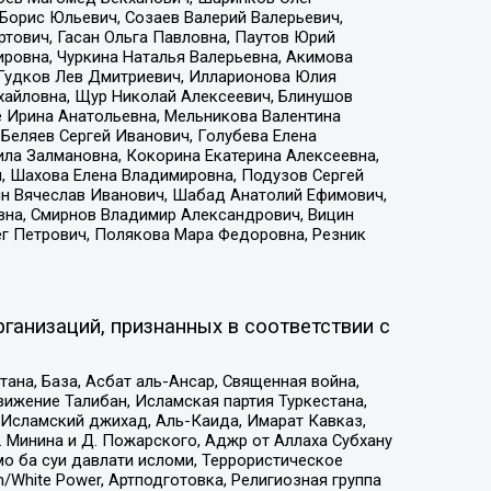
Борис Юльевич, Созаев Валерий Валерьевич,
тович, Гасан Ольга Павловна, Паутов Юрий
ровна, Чуркина Наталья Валерьевна, Акимова
 Гудков Лев Дмитриевич, Илларионова Юлия
ихайловна, Щур Николай Алексеевич, Блинушов
е Ирина Анатольевна, Мельникова Валентина
Беляев Сергей Иванович, Голубева Елена
ила Залмановна, Кокорина Екатерина Алексеевна,
, Шахова Елена Владимировна, Подузов Сергей
ин Вячеслав Иванович, Шабад Анатолий Ефимович,
вна, Смирнов Владимир Александрович, Вицин
ег Петрович, Полякова Мара Федоровна, Резник
ганизаций, признанных в соответствии с
на, База, Асбат аль-Ансар, Священная война,
ижение Талибан, Исламская партия Туркестана,
Исламский джихад, Аль-Каида, Имарат Кавказ,
 Минина и Д. Пожарского, Аджр от Аллаха Субхану
о ба суи давлати исломи, Террористическое
/White Power, Артподготовка, Религиозная группа