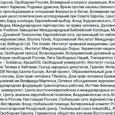
рсов, Свободная Россия, Всемирный конгресс украинцев, Атла
ект Хармони, Родники дракона, Врачи против насильственного
ию преследования в отношении Фалуньгун в Китае, Всемирная о
ация школ политических исследований при Совете Европы, Цен
мен, Бард колледж, Европейский выбор, Фонд Ходорковского,
едиа, Международное партнерство за права человека, Духовно
ое Учебное Заведение Международный Библейский Колледж, М
ь Духовной Технологии, Европейская сеть организаций по наб
урналистики, IStories fonds, Королевский Институт Между
gcat, Bellingcat Ltd, The Insider, Институт правовой инициатив
инский конгресс, Институт Макдональда-Лорье, Украинская нац
, Свободная пресса, Возрождение, Всеукраинский духовный цен
орум свободной России, Лига Свободных Наций, Transparеncy I
– Solidarus, КрымSOS, Свободный университет, Институт госу
в Тисима и Хабомаи, Съезд народных депутатов, Гринпис Инте
DR Novaja Gazeta-Europe, Алтай проект, Образовательный дом 
зскова, Дом прав человека Тбилиси, Дом прав человека Ерева
едований им Вилфрида Мартенса, Сетевое объединение журнали
Международная федерация транспортных рабочих, ИстЧам Финлан
й университет, Центр восточноевропейских и международных и
, Центр анализа европейской политики, Академическая сеть Во
ю в России, Настоящая Россия, Глобальная сеть журналистов
естфалия, Фонд глобальной помощи, Антивоенный комитет России,
татарский Ресурсный Центр, Глобальный союз IndustriALL, Russi
 Свободная Европа, Германское общество изучения Восточной 