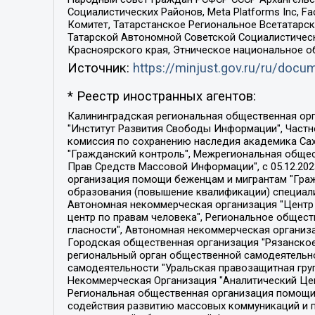
Социалистических Районов, Meta Platforms Inc, 
Комитет, Татарстанское Региональное Всетатар
Татарской Автономной Советской Социалистическ
Красноярского края, Этническое национальное о
Источник:
https://minjust.gov.ru/ru/doc
* Реестр иностранных агентов:
Калининградская региональная общественная организация "Экозащита!-Женсовет", Фонд содействия защите прав и свобод граждан "Общественный вердикт", Фонд "Институт Развития Свободы Информации", Частное учреждение "Информационное агентство МЕМО. РУ", Региональная общественная организация "Общественная комиссия по сохранению наследия академика Сахарова", Фонд поддержки свободы прессы, Санкт-Петербургская общественная правозащитная организация "Гражданский контроль", Межрегиональная общественная организация "Информационно-просветительский центр "Мемориал", Региональный Фонд "Центр Защиты Прав Средств Массовой Информации", с 05.12.2023 Фонд "Центр Защиты Прав Средств массовой информации", Региональная общественная благотворительная организация помощи беженцам и мигрантам "Гражданское содействие", Негосударственное образовательное учреждение дополнительного профессионального образования (повышение квалификации) специалистов "АКАДЕМИЯ ПО ПРАВАМ ЧЕЛОВЕКА", Свердловская региональная общественная организация "Сутяжник", Автономная некоммерческая организация "Центр независимых социологических исследований", Союз общественных объединений "Российский исследовательский центр по правам человека", Региональное общественное учреждение научно-информационный центр "МЕМОРИАЛ", Некоммерческая организация "Фонд защиты гласности", Автономная некоммерческая организация "Институт прав человека", Городская общественная организация "Екатеринбургское общество "МЕМОРИАЛ", Городская общественная организация "Рязанское историко-просветительское и правозащитное общество "Мемориал" (Рязанский Мемориал), Челябинский региональный орган общественной самодеятельности – женское общественное объединение "Женщины Евразии", Челябинский региональный орган общественной самодеятельности "Уральская правозащитная группа", Фонд содействия защите здоровья и социальной справедливости имени Андрея Рылькова, Автономная Некоммерческая Организация "Аналитический Центр Юрия Левады", Автономная некоммерческая организация социальной поддержки населения "Проект Апрель", Региональная общественная организация помощи женщинам и детям, находящимся в кризисной ситуации "Информационно-методический центр "Анна", Фонд содействия развитию массовых коммуникаций и правовому просвещению "Так-так-Так", Фонд содействия устойчивому развитию "Серебряная тайга", Свердловский региональный общественный фонд социальных проектов "Новое время", "Idel.Реалии", Кавказ.Реалии, Крым.Реалии, Телеканал Настоящее Время, Татаро-башкирская служба Радио Свобода (Azatliq Radiosi), Радио Свободная Европа/Радио Свобода (PCE/PC), "Сибирь.Реалии", "Фактограф", Благотворительный фонд помощи осужденным и их семьям, Автономная некоммерческая организация "Институт глобализации и социальных движений", Фонд "В защиту прав заключенных", Частное учреждение "Центр поддержки и содействия развитию средств массовой информации", Пензенский региональный общественный благотворительный фонд "Гражданский союз", "Север.Реалии", Некоммерческая организация Фонд "Правовая инициатива", 