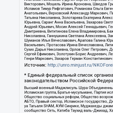
Викторович, Мошель Ирина Ароновна, Шведов Гри
Исламов Тимур Рифгатович, Романова Ольга Евге
Анатольевич, Верховский Александр Маркович, П
Татьяна Николаевна, Золотарева Екатерина Алек
Юрьевна, Саранг Анна Васильевна, Захарова Свет
Андрей Юрьевич, Мосин Алексей Геннадьевич, Ге
Дмитриевна, Вититинова Елена Владимировна, Ба
Николаевна, Ганнушкина Светлана Алексеевна, За
Шуманов Илья Вячеславович, Арапова Галина Юрь
Васильевич, Протасова Ирина Вячеславовна, Лит
Сухих Дарья Николаевна, Орлов Олег Петрович, 
Сергей Ефимович, Золотухин Борис Андреевич, Л
Генри Маркович, Захаров Герман Константинович
Источник:
http://unro.minjust.ru/NKOFore
* Единый федеральный список организа
законодательством Российской Федера
Высший военный Маджлисуль Шура Объединенных с
Исламская группа, Братья-мусульмане, Партия ис
Общество социальных реформ, Общество возрожд
АБТО, Правый сектор, Исламское государство, Д
уа Тагьаля SHAM, АУМ Синрике, Муджахеды джама
сообщество Сеть, Катиба Таухид валь-Джихад, Хай