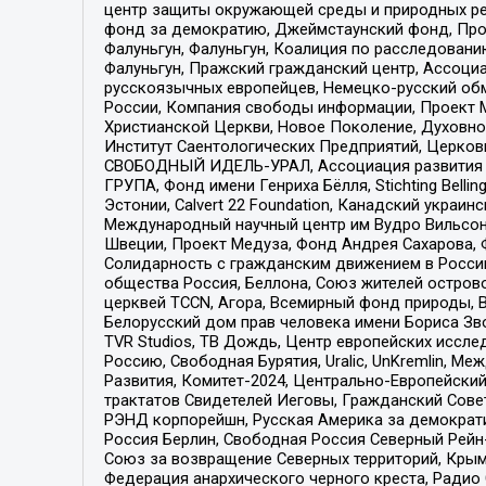
центр защиты окружающей среды и природных ресу
фонд за демократию, Джеймстаунский фонд, Прож
Фалуньгун, Фалуньгун, Коалиция по расследован
Фалуньгун, Пражский гражданский центр, Ассоци
русскоязычных европейцев, Немецко-русский об
России, Компания свободы информации, Проект М
Христианской Церкви, Новое Поколение, Духовн
Институт Саентологических Предприятий, Церков
СВОБОДНЫЙ ИДЕЛЬ-УРАЛ, Ассоциация развития ж
ГРУПА, Фонд имени Генриха Бёлля, Stichting Bellin
Эстонии, Calvert 22 Foundation, Канадский укра
Международный научный центр им Вудро Вильсона
Швеции, Проект Медуза, Фонд Андрея Сахарова, Ф
Солидарность с гражданским движением в России 
общества Россия, Беллона, Союз жителей острово
церквей TCCN, Агора, Всемирный фонд природы, B
Белорусский дом прав человека имени Бориса Зво
TVR Studios, ТВ Дождь, Центр европейских иссл
Россию, Свободная Бурятия, Uralic, UnKremlin, 
Развития, Комитет-2024, Центрально-Европейски
трактатов Свидетелей Иеговы, Гражданский Совет
РЭНД корпорейшн, Русская Америка за демократи
Россия Берлин, Свободная Россия Северный Рейн-В
Союз за возвращение Северных территорий, Крымско
Федерация анархического черного креста, Радио