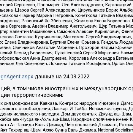
горий Сергеевич, Пономарев Лев Александрович, Каргалицкий 
ньевна, Щаров Сергей Алексадрович, Цирульников Борис Альбер
ислакова-Паркер Марина Петровна, Кочеткова Татьяна Владими
сандровна, Рачинский Ян Збигневич, Жемкова Елена Борисовна,
лана Сергеевна, Аверин Владимир Анатольевич, Щур Татьяна М
фтер Валентин Михайлович, Симонов Алексей Кириллович, Флиг
женова Светлана Куприяновна, Максимов Сергей Владимирович, 
кс Елена Владимировна, Буртина Елена Юрьевна, Гендель Людм
евна, Свечников Анатолий Мариевич, Прохоров Вадим Юрьевич
инский Леонид Борисович, Лукашевский Сергей Маркович, Бахм
Добровольская Анна Дмитриевна, Королева Александра Евгенье
евинсон Лев Семенович, Локшина Татьяна Иосифовна, Орлов Ол
ignAgent.aspx
данные на
24.03.2022
ций, в том числе иностранных и международных ор
ции террористическими:
ил моджахедов Кавказа, Конгресс народов Ичкерии и Дагеста
ламского освобождения, Лашкар-И-Тайба, Исламская группа, Дв
ения исламского наследия, Дом двух святых, Джунд аш-Шам, 
жабха аль-Нусра ли-Ахль аш-Шам, Народное ополчение имени К.
ата Ат-Тавхида Валь-Джихад, Чистопольский Джамаат, Рохнам
ят Тахрир аш-Шам, Ахлю Сунна Валь Джамаа, National Socialism