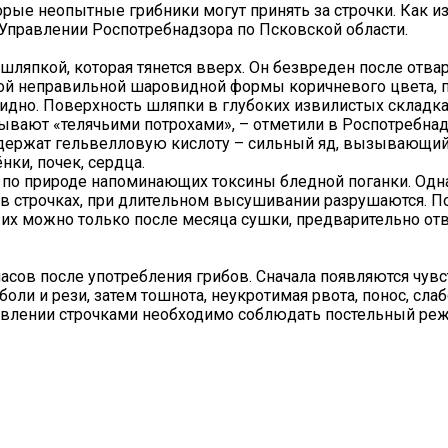
орые неопытные грибники могут принять за строчки. Как и
в Управлении Роспотребнадзора по Псковской области.
шляпкой, которая тянется вверх. Он безвреден после отва
кой неправильной шаровидной формы коричневого цвета, 
идно. Поверхность шляпки в глубоких извилистых складка
ывают «телячьими потрохами», – отметили в Роспотребнад
содержат гельвелловую кислоту – сильный яд, вызывающи
ки, почек, сердца.
, по природе напоминающих токсины бледной поганки. Одна
 в строчках, при длительном высушивании разрушаются. П
 их можно только после месяца сушки, предварительно от
часов после употребления грибов. Сначала появляются чув
ли и рези, затем тошнота, неукротимая рвота, понос, слаб
травлении строчками необходимо соблюдать постельный ре