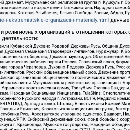
ий джамаат, Мусульманская религиозная группа п. Кушкуль г. 
ртия исламского возрождения Таджикистана, Народная самооб
олодёжь Которая Улыбается, Легион Свобода России, Айдар, Р
ie-i-ekstremistskie-organizacii-i-materialy.html
данные
и религиозных организаций в отношении которых 
 деятельности:
земли Кубанской Духовно Родовой Державы Русь, Община Духо
 Духовная Семинария Староверов-Инглингов, Нурджулар, К Бо
листическое общество, Джамаат мувахидов, Объединенный Вил
иалистическая рабочая партия России, Славянский союз, Форма
ива города Череповца, Духовно-Родовая Держава Русь, Русск
-Инглингов, Русский общенациональный союз, Движение против
 Омская организация общественного политического движения Р
йзрахманисты, Мусульманская религиозная организация п. Бо
краинская повстанческая армия, Тризуб им. Степана Бандеры, Бр
зма, Народная Социальная Инициатива, TulaSkins, Этнополитич
оренного Русского народа г. Астрахани, ВОЛЯ, Меджлис крымс
РЕВТАТПОД, Артподготовка, Штольц, В честь иконы Божией Мате
равды и Единения, Каракольская инициативная группа, Автогра
спублика Русь, Арестантское уголовное единство, Башкорт, Наци
окузнецк/РПК, Сибирский державный союз, Фонд борьбы с кор
округа г. Краснодара, Мужское государство, Народное объедин
ой области, Проект Штурм, Граждане СССР, Держава Союз Сов