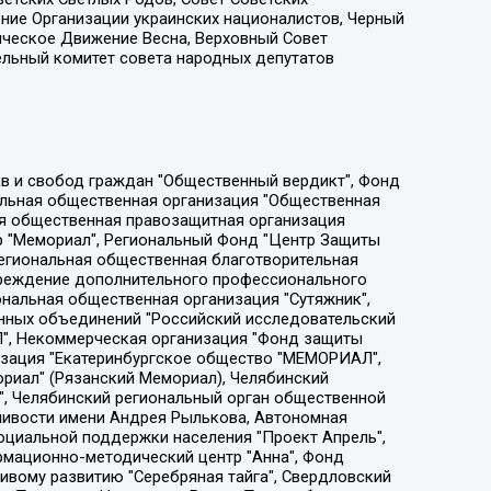
ение Организации украинских националистов, Черный
ическое Движение Весна, Верховный Совет
ельный комитет совета народных депутатов
ции социально-правовых программ "Лилит", Дальневосточное общественное движение "Маяк", Санкт-Петербургская ЛГБТ-инициативная группа "Выход", Инициативная группа ЛГБТ+ "Реверс", Алексеев Андрей Викторович, Бекбулатова Таисия Львовна, Беляев Иван Михайлович, Владыкина Елена Сергеевна, Гельман Марат Александрович, Никульшина Вероника Юрьевна, Толоконникова Надежда Андреевна, Шендерович Виктор Анатольевич, Общество с ограниченной ответственностью "Данное сообщение", Общество с ограниченной ответственностью Издательский дом "Новая глава", Айнбиндер Александра Александровна, Московский комьюнити-центр для ЛГБТ+инициатив, Благотворительный фонд развития филантропии, Deutsche Welle (Германия, Kurt-Schumacher-Strasse 3, 53113 Bonn), Борзунова Мария Михайловна, Воробьев Виктор Викторович, Голубева Анна Львовна, Константинова Алла Михайловна, Малкова Ирина Владимировна, Мурадов Мурад Абдулгалимович, Осетинская Елизавета Николаевна, Понасенков Евгений Николаевич, Ганапольский Матвей Юрьевич, Киселев Евгений Алексеевич, Борухович Ирина Григорьевна, Дремин Иван Тимофеевич, Дубровский Дмитрий Викторович, Красноярская региональная общественная организация поддержки и развития альтернативных образовательных технологий и межкультурных коммуникаций "ИНТЕРРА", Маяковская Екатерина Алексеевна, Фейгин Марк Захарович, Филимонов Андрей Викторович, Дзугкоева Регина Николаевна, Доброхотов Роман Александрович, Дудь Юрий Александрович, Елкин Сергей Владимирович, Кругликов Кирилл Игоревич, Сабунаева Мария Леонидовна, Семенов Алексей Владимирович, Шаинян Карен Багратович, Шульман Екатерина Михайловна, Асафьев Артур Валерьевич, Вахштайн Виктор Семенович, Венедиктов Алексей Алексеевич, Лушникова Екатерина Евгеньевна, Волков Леонид Михайлович, Невзоров Александр Глебович, Пархоменко Сергей Борисович, Сироткин Ярослав Николаевич, Кара-Мурза Владимир Владимирович, Баранова Наталья Владимировна, Гозман Леонид Яковлевич, Кагарлицкий Борис Юльевич, Климарев Михаил Валерьевич, Милов Владимир Станиславович, Автономная некоммерческая организация Краснодарский центр современного искусства "Типография", Моргенштерн Алишер Тагирович, Соболь Любовь Эдуардовна, Общество с ограниченной ответственностью "ЛИЗА НОРМ", Каспаров Гарри Кимович, Ходорковский Михаил Борисович, Общество с ограниченной ответственностью "Апрельские тезисы", Данилович Ирина Брониславовна, Кашин Олег Владимирович, Петров Николай Владимирович, Пивоваров Алексей Владимирович, Соколов Михаил Владимирович, Цветкова Юлия Владимировна, Чичваркин Евгений Александрович, Комитет против пыток/Команда против пыток, Общество с ограниченной ответственностью "Первый научный", Общество с ограниченной ответственностью "Вертолет и ко", Белоцерковская Вероника Борисовна, Кац Максим Евгеньевич, Лазарева Татьяна Юрьевна, Шаведдинов Руслан Табризович, Яшин Илья Валерьевич, Общество с ограниченной ответственностью "Иноагент ААВ", Алешковский Дмитрий Петрович, Альбац Евгения Марковна, Быков Дмитрий Львович, Галямина Юлия Евгеньевна, Лойко Сергей Леонидович, Мартынов Кирилл Константинович, Медведев Сергей Александрович, Крашенинников Федор Геннадиевич, Гордеева Катерина Вл