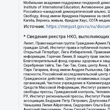
Мобильная академия поддержки гендерной демократи
Institute of International Education, Антивоенн
Российско-канадский демократический альянс, 
Свободу, Фонд имени Фридриха Науманна за свобо
Karelia, Вернись живым, Фридом Хаус, СОТА меди
Источник:
https://minjust.gov.ru/ru/doc
* Сведения реестра НКО, выполняющих 
Лилит, Правозащитная группа Гражданин.Армия.П
граждан Штаб, Институт права и публичной поли
Открытый Петербург, Лига Избирателей, Правова
информации, Горячая Линия, В защиту прав закл
Благотворительный фонд охраны здоровья и защи
Серебряная тайга, Так-Так-Так, Сова, центр Анн
Парк Гагарина, Фонд имени Андрея Рылькова, Сф
гласности, Российский исследовательский центр 
Гражданское действие, Центр независимых соци
организаций, Частное учреждение в Калининград
Средств Массовой Информации, Институт развити
свободы прессы, Гражданский контроль, Человек
РУ, Институт региональной прессы, Институт Ра
ассоциация, Бедушев Петр Петрович, Дзугкоева 
Чанышева Лилия Айратовна, Сидорович Ольга Бори
Анатолий Николаевич, Дугин Сергей Георгиевич, 