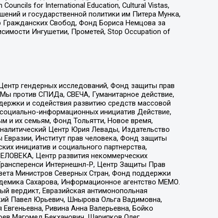
ls for International Education, Cultural Vistas,
ошений и государственной политики им Питера Мунка,
 Гражданских Свобод, Фонд Бориса Немцова за
имости Ингушетии, Прометей, Stop Occupation of
 Центр гендерных исследований, Фонд защиты прав
 Мы против СПИДа, СВЕЧА, Гуманитарное действие,
ддержки и содействия развитию средств массовой
р социально-информационных инициатив Действие,
 и их семьям, Фонд Тольятти, Новое время,
, Аналитический Центр Юрия Левады, Издательство
 Евразии, Институт прав человека, Фонд защиты
ких инициатив и социального партнерства,
ЕЛОВЕКА, Центр развития некоммерческих
 Трансперенси Интернешнл-Р, Центр Защиты Прав
овета Министров Северных Стран, Фонд поддержки
адемика Сахарова, Информационное агентство МЕМО.
ый вердикт, Евразийская антимонопольная
кий Павел Юрьевич, Шнырова Ольга Вадимовна,
 Евгеньевна, Ривина Анна Валерьевна, Бойко
хоев Магомед Бекханович, Шарипков Олег