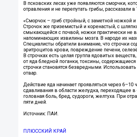
В псковских лесах уже появляются сморчки, кот
отравления и не перепутать грибы, рассказали 
«Сморчок – гриб стройный, с заметной ножкой и 
Строчок же приземистый и коренастый, с шляп
смыкающейся с почвой, ножки практически не в
напоминающих извилины мозга. В народе их наз
Специалисты обратили внимание, что строчки 
эритроцитов крови, повреждение печени, селезён
В строчках есть целая группа ядовитых веществ
от яда бледной поганки, токсины, содержащиеся
строчки становятся безвредными. Использовать
отвар.
Действие яда начинает проявляться через 6–10 
сдавливания в области желудка, переходящее в бо
головная боль, бред, судороги, желтуха. При о
пяти дней.
Источник: ПАИ.
ПЛЮССКИЙ КРАЙ