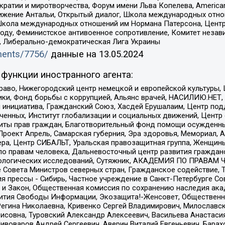
и и миротворчества, Форум имени Льва Копелева, American Counci
ое движение Антальи, Открытый диалог, Школа международных отн
Школа международных отношений им Нормана Патерсона, Центр
ду, Феминистское антивоенное сопротивление, Комитет независ
а, Либерально-демократическая Лига Украины
uments/7756/
данные на
13.05.2024
функции иностранного агента:
раво, Нижегородский центр немецкой и европейской культуры,
тики, Фонд борьбы с коррупцией, Альянс врачей, НАСИЛИЮ.НЕТ,
я инициатива, Гражданский Союз, Хасдей Ерушалаим, Центр по
юченных, Институт глобализации и социальных движений, Цент
ты прав граждан, Благотворительный фонд помощи осужденным
а, Проект Апрель, Самарская губерния, Эра здоровья, Мемориал
ера, Центр СИБАЛЬТ, Уральская правозащитная группа, Женщины
по правам человека, Дальневосточный центр развития гражданс
ологических исследований, Сутяжник, АКАДЕМИЯ ПО ПРАВАМ Ч
е Совета Министров северных стран, Гражданское содействие,
я прессы - Сибирь, Частное учреждение в Санкт-Петербурге С
 и Закон, Общественная комиссия по сохранению наследия ак
звития Свободы Информации, Экозащита!-Женсовет, Общественн
Регина Николаевна, Кривенко Сергей Владимирович, Милославс
совна, Туровский Александр Алексеевич, Васильева Анастасия
Пивоваров Андрей Сергеевич, Аверин Виталий Евгеньевич, Бара