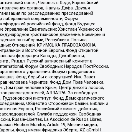
нтический совет, Человек в беде, Европейский
 извлечения органов, Фалунь Дафа, Друзья
рганизация по расследованию преследований
тр либеральной современности, Форум
 Оксфордский российский фонд, Фонд Будущее
е Управление Евангельских Христиан Украинской
еждународное христианское движение, Всемирный
людению за выборами, Республика Польша,
народных Отношений, КРИМСЬКА ПРАВОЗАХИСНА
ы Центральной и Восточной Европы, Фонд Открытой
иональная федерация Канады, Декабристы,
тр , Риддл, Русский антивоенный комитет в
nternational, Форум Свободных Народов ПостРоссии,
дарственного управления, Форум гражданского
рнешнл, Фонд борьбы с коррупцией Инк, Завет
прав человека Чернигов, Фонд Дом Прав Человека,
н, Дом прав человека Крым, Центр дикого лосося,
стов расследователей, АЛЛАТРА, За свободную
д, Гудзоновский институт, Фонд Демократического
сследований, Общество Сторожевой башни, Библии и
сточная Европа, Российский комитет действия,
-расследователей, Служба поддержки, Свободная
 Russie-Libertes, La Asocicion de Rusos Libres,
an Election Monitor, Article 19, Мнение медиа,
Европы, Фонд имени Фридриха Эберта, XZ gGmbH,