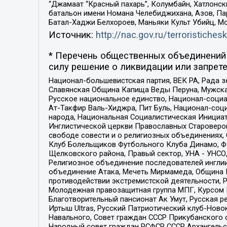
“Джамаат “Красный пахарь”, Колумбайн, Хатлонск
батальон имени Номана Челебиджихана, Азов, Па
Батал-Хаджи Белхороев, Маньяки Культ Убийц, М
Источник:
http://nac.gov.ru/terroristichesk
* Перечень общественных объединений 
силу решение о ликвидации или запрете
Национал-большевистская партия, ВЕК РА, Рада 
Славянская Община Капища Веды Перуна, Мужская
Русское национальное единство, Национал-социа
Ат-Такфир Валь-Хиджра, Пит Буль, Национал-соц
народа, Национальная Социалистическая Инициат
Инглистической церкви Православных Староверов
свободе совести и о религиозных объединениях,
Клуб Болельщиков Футбольного Клуба Динамо, Фа
Щелковского района, Правый сектор, УНА - УНСО, У
Религиозное объединение последователей инглии
объединение Атака, Мечеть Мирмамеда, Община К
противодействии экстремистской деятельности, 
Молодежная правозащитная группа МПГ, Курсом П
Благотворительный пансионат Ак Умут, Русская ре
Иртыш Ultras, Русский Патриотический клуб-Нов
Навального, Совет граждан СССР Прикубанского 
Народный совет граждан РСФСР СССР Архангельск