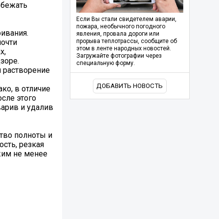
збежать
Если Вы стали свидетелем аварии,
пожара, необычного погодного
ривания.
явления, провала дороги или
почти
прорыва теплотрассы, сообщите об
этом в ленте народных новостей.
х,
Загружайте фотографии через
зоре.
специальную форму.
й растворение
ДОБАВИТЬ НОВОСТЬ
ко, в отличие
осле этого
варив и удалив
ство полноты и
ость, резкая
жим не менее