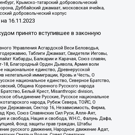
Оренбург, Крымско-татарский добровольческий
орона, Дуббайский джамаат, московская ячейка,
усский добровольческий корпус
 на
16.11.2023
судом принято вступившее в законную
вного Управления Асгардской Веси Беловодья,
годержавию, Таблиги Джамаат, Свидетели Иеговы,
айат Кабарды, Балкарии и Карачая, Союз славян,
т-18, Благородный Орден Дьявола, Армия воли
ое национальное единство, Древнерусской
 нелегальной иммиграции, Кровь и Честь, О
усское национальное единство, Северное Братство,
ровский, Община Коренного Русского народа
атство, Белый Крест, Misanthropic division,
еское объединение Русские, Русское национальное
котатарского народа, Рубеж Севера, ТОЙС, О
ри Державная, Сектор 16, Независимость, Фирма,
д Крю, Союз Славянских Сил Руси, Алля-Аят,
я и свобода, Нация и свобода, W.H.С., Фалунь Дафа,
рупцией, Фонд защиты прав граждан, Штабы
ение русского движения, Народное движение Адат,
етских Светлых Родов, Совет Советских