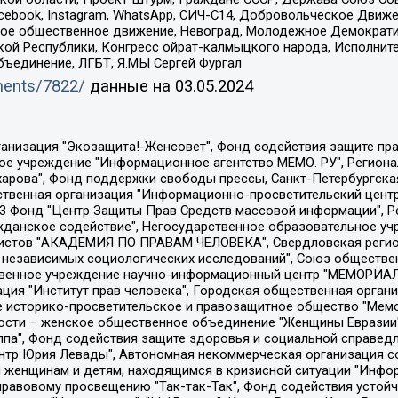
Facebook, Instagram, WhatsApp, СИЧ-С14, Добровольческое Движ
ское общественное движение, Невоград, Молодежное Демократ
ой Республики, Конгресс ойрат-калмыцкого народа, Исполнит
бъединение, ЛГБТ, Я.МЫ Сергей Фургал
uments/7822/
данные на
03.05.2024
Общество с ограниченной ответственностью "Радио Свободная Европа/Радио Свобода", Чешское информационное агентство "MEDIUM-ORIENT", Красноярская региональная общественная организация "Мы против СПИДа", Камалягин Денис Николаевич, Маркелов Сергей Евгеньевич, Пономарев Лев Александрович, Савицкая Людмила Алексеевна, Автономная некоммерческая организация "Центр по работе с проблемой насилия "НАСИЛИЮ.НЕТ", Межрегиональный профессиональный союз работников здравоохранения "Альянс врачей", Юридическое лицо, зарегистрированное в Латвийской Республике, SIA "Medusa Project" (регистрационный номер 40103797863, дата регистрации 10.06.2014), Некоммерческая организация "Фонд по борьбе с коррупцией", Автономная некоммерческая организация "Институт права и публичной политики", Баданин Роман Сергеевич, Гликин Максим Александрович, Железнова Мария Михайловна, Лукьянова Юлия Сергеевна, Маетная Елизавета Витальевна, Маняхин Петр Борисович, Чуракова Ольга Владимировна, Ярош Юлия Петровна, Юридическое лицо "The Insider SIA", зарегистрированное в Риге, Латвийская Республика (дата регистрации 26.06.2015), являющееся администратором доменного имени интернет-издания "The Insider SIA", https://theins.ru, Постернак Алексей Евгеньевич, Рубин Михаил Аркадьевич, Анин Роман Александрович, Юридическое лицо Istories fonds, зарегистрированное в Латвийской Республике (регистрационный номер 50008295751, дата регистрации 24.02.2020), Великовский Дмитрий Александрович, Долинина Ирина Николаевна, Мароховская Алеся Алексеевна, Шлейнов Роман Юрьевич, Шмагун Олеся Валентиновна, Общество с ограниченной ответственностью "Альтаир 2021", Общество с ограниченной ответственностью "Вега 2021", Общество с ограниченной ответственностью "Главный редактор 2021", Общество с ограниченной ответственностью "Ромашки монолит", Важенков Артем Валерьевич, Ивановская областная общественная организация "Центр гендерных исследований", Гурман Юрий Альбертович, Медиапроект "ОВД-Инфо", Егоров Владимир Владимирович, Жилинский Владимир Александрович, Общество с ограниченной ответственностью "ЗП", Иванова София Юрьевна, Карезина Инна Павловна, Кильтау Екатерина Викторовна, Петров Алексей Викторович, Пискунов Сергей Евгеньевич, Смирнов Сергей Сергеевич, Тихонов Михаил Сергеевич, Общество с ограниченной ответственностью "ЖУРНАЛИСТ-ИНОСТРАННЫЙ АГЕНТ", Арапова Галина Юрьевна, Вольтская Татьяна Анатольевна, Американская компания "Mason G.E.S. Anonymous Foundation" (США), являющаяся владельцем интернет-издания https://mnews.world/, Компания "Stichting Bellingcat", зарегистрированная в Нидерландах (дата регистрации 11.07.2018), Захаров Андрей Вячеславович, Клепиковская Екатерина Дмитриевна, Общество с ограниченной ответственностью "МЕМО", Перл Роман Александрович, Симонов Евгений Алексеевич, Соловьева Елена Анатольевна, Сотников Даниил Владимирович, Сурначева Елизавета Дмитриевна, Автономная некоммерческая организация по защите прав человека и информированию населения "Якутия – Наше Мнение", Общество с ограниченной ответственностью "Москоу диджитал медиа", с 26.01.2023 Общество с ограниченной ответственностью "Чайка Белые сады", Ветошкина Валерия Валерьевна, Заговора Максим Александрович, Межрегиональное общественное движение "Российская ЛГБТ - сеть", Оленичев Максим Владимирович, Павлов Иван Юрьевич, Скворцова Елена Сергеевна, Общество с ограниченной ответственностью "Как бы инагент", Кочетков Игорь Викторович, Общество с ограниченной ответственностью "Честные выборы", Еланчик Олег Александрович, Общество с ограниченной ответственностью "Нобелевский призыв", Гималова Регина Эмилевна, Григорьев Андрей Валерьевич, Григорьева Алина Александровна, Ассоциация по содействию защите прав призывников, альтернативнослужащих и военнослужащих "Правозащитная группа "Гражданин.Армия.Право", Хисамова Регина Фаритовна, Автономная некоммерческая организация по реализа