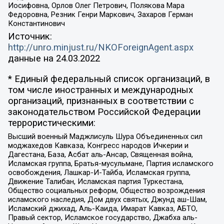
Иосифовна, Орлов Олег Петрович, Полякова Мара
Федоровна, Резник Генри Маркович, Захаров Герман
Константинович
Источник:
http://unro.minjust.ru/NKOForeignAgent.aspx
данные на
24.03.2022
* Единый федеральный список организаций, в
том числе иностранных и международных
организаций, признанных в соответствии с
законодательством Российской Федерации
террористическими:
Высший военный Маджлисуль Шура Объединенных сил
моджахедов Кавказа, Конгресс народов Ичкерии и
Дагестана, База, Асбат аль-Ансар, Священная война,
Исламская группа, Братья-мусульмане, Партия исламского
освобождения, Лашкар-И-Тайба, Исламская группа,
Движение Талибан, Исламская партия Туркестана,
Общество социальных реформ, Общество возрождения
исламского наследия, Дом двух святых, Джунд аш-Шам,
Исламский джихад, Аль-Каида, Имарат Кавказ, АБТО,
Правый сектор, Исламское государство, Джабха аль-