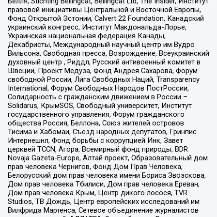
Бёлля, Stichting Bellingcat, Bellingcat Ltd, The Insider, Институт
правовой инициативы Центральной и Восточной Европы,
Фонд Открытой Эстонии, Calvert 22 Foundation, Канадский
украинский конгресс, Институт Макдональда-Лорье,
Украинская национальная федерация Канады,
Декабристы, Международный научный центр им Вудро
Вильсона, Свободная пресса, Возрождение, Всеукраинский
духовный центр , Риддл, Русский антивоенный комитет в
Швеции, Проект Медуза, Фонд Андрея Сахарова, Форум
свободной России, Лига Свободных Наций, Transparеncy
International, Форум Свободных Народов ПостРоссии,
Солидарность с гражданским движением в России –
Solidarus, КрымSOS, Свободный университет, Институт
государственного управления, Форум гражданского
общества Россия, Беллона, Союз жителей островов
Тисима и Хабомаи, Съезд народных депутатов, Гринпис
Интернешнл, Фонд борьбы с коррупцией Инк, Завет
церквей TCCN, Агора, Всемирный фонд природы, BDR
Novaja Gazeta-Europe, Алтай проект, Образовательный дом
прав человека Чернигов, Фонд Дом Прав Человека,
Белорусский дом прав человека имени Бориса Звозскова,
Дом прав человека Тбилиси, Дом прав человека Ереван,
Дом прав человека Крым, Центр дикого лосося, TVR
Studios, ТВ Дождь, Центр европейских исследований им
Вилфрида Мартенса, Сетевое объединение журналистов