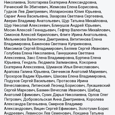
Николаевна, Золотарева Екатерина Александровна,
Рачинский Ян Збигневич, Жемкова Елена Борисовна,
Гудков Лев Дмитриевич, Илларионова Юлия Юрьевна,
Саранг Анна Васильевна, Захарова Светлана Сергеевна,
Аверин Владимир Анатольевич, Щур Татьяна Михайловна,
Щур Николай Алексеевич, Блинушов Андрей Юрьевич,
Мосин Алексей Геннадьевич, Гефтер Валентин Михайлович,
Симонов Алексей Кириллович, Флиге Ирина Анатольевна,
Мельникова Валентина Дмитриевна, Вититинова Елена
Владимировна, Баженова Светлана Куприяновна,
Максимов Сергей Владимирович, Беляев Сергей Иванович,
Голубева Елена Николаевна, Ганнушкина Светлана
Алексеевна, Закс Елена Владимировна, Буртина Елена
Юрьевна, Гендель Людмила Залмановна, Кокорина
Екатерина Алексеевна, Шуманов Илья Вячеславович,
Арапова Галина Юрьевна, Свечников Анатолий Мариевич,
Прохоров Вадим Юрьевич, Шахова Елена Владимировна,
Подузов Сергей Васильевич, Протасова Ирина
Вячеславовна, Литинский Леонид Борисович, Лукашевский
Сергей Маркович, Бахмин Вячеслав Иванович, Шабад
Анатолий Ефимович, Сухих Дарья Николаевна, Орлов Олег
Петрович, Добровольская Анна Дмитриевна, Королева
Александра Евгеньевна, Смирнов Владимир
Александрович, Вицин Сергей Ефимович, Золотухин Борис
Андреевич, Левинсон Лев Семенович, Локшина Татьяна