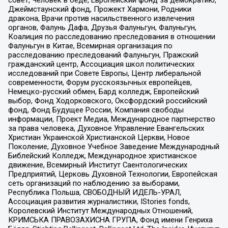
Джеймстаунский фонд, Прожект Хармони, Родники
дракона, Врачи против насильственного извлечения
органов, Фалунь Дафа, Друзья Фалуньгун, Фалуньгун,
Коалиция по расследованию преследования в отношении
Фалуньгун в Китае, Всемирная организация по
расследованию преследований Фалуньгун, Пражский
гражданский центр, Ассоциация школ политических
исследований при Совете Европы, Центр либеральной
современности, Форум русскоязычных европейцев,
Немецко-русский обмен, Бард колледж, Европейский
выбор, Фонд Ходорковского, Оксфордский российский
фонд, Фонд Будущее России, Компания свободы
информации, Проект Медиа, Международное партнерство
за права человека, Духовное Управление Евангельских
Христиан Украинской Христианской Церкви, Новое
Поколение, Духовное Учебное Заведение Международный
Библейский Колледж, Международное христианское
движение, Всемирный Институт Саентологических
Предприятий, Церковь Духовной Технологии, Европейская
сеть организаций по наблюдению за выборами,
Республика Польша, СВОБОДНЫЙ ИДЕЛЬ-УРАЛ,
Ассоциация развития журналистики, IStories fonds,
Королевский Институт Международных Отношений,
КРИМСЬКА ПРАВОЗАХИСНА ГРУПА, Фонд имени Генриха