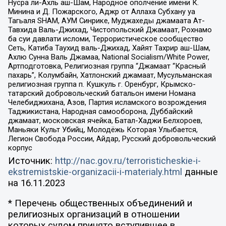
Нусра ли-Ахль аш-Шам, Народное ополчение имени К.
Минина и Д. Пожарского, Аджр от Аллаха Субхану уа
Тагьаля SHAM, АУМ Синрике, Муджахеды джамаата Ат-
Тавхида Валь-Джихад, Чистопольский Джамаат, Рохнамо
ба суи давлати исломи, Террористическое сообщество
Сеть, Катиба Таухид валь-Джихад, Хайят Тахрир аш-Шам,
Ахлю Сунна Валь Джамаа, National Socialism/White Power,
Артподготовка, Религиозная группа “Джамаат “Красный
пахарь”, Колумбайн, Хатлонский джамаат, Мусульманская
религиозная группа п. Кушкуль г. Оренбург, Крымско-
татарский добровольческий батальон имени Номана
Челебиджихана, Азов, Партия исламского возрождения
Таджикистана, Народная самооборона, Дуббайский
джамаат, московская ячейка, Батал-Хаджи Белхороев,
Маньяки Культ Убийц, Молодёжь Которая Улыбается,
Легион Свобода России, Айдар, Русский добровольческий
корпус
Источник:
http://nac.gov.ru/terroristicheskie-i-
ekstremistskie-organizacii-i-materialy.html
данные
на
16.11.2023
* Перечень общественных объединений и
религиозных организаций в отношении
которых судом принято вступившее в