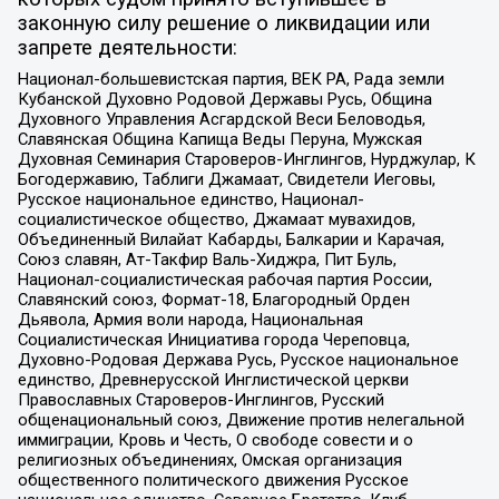
законную силу решение о ликвидации или
запрете деятельности:
Национал-большевистская партия, ВЕК РА, Рада земли
Кубанской Духовно Родовой Державы Русь, Община
Духовного Управления Асгардской Веси Беловодья,
Славянская Община Капища Веды Перуна, Мужская
Духовная Семинария Староверов-Инглингов, Нурджулар, К
Богодержавию, Таблиги Джамаат, Свидетели Иеговы,
Русское национальное единство, Национал-
социалистическое общество, Джамаат мувахидов,
Объединенный Вилайат Кабарды, Балкарии и Карачая,
Союз славян, Ат-Такфир Валь-Хиджра, Пит Буль,
Национал-социалистическая рабочая партия России,
Славянский союз, Формат-18, Благородный Орден
Дьявола, Армия воли народа, Национальная
Социалистическая Инициатива города Череповца,
Духовно-Родовая Держава Русь, Русское национальное
единство, Древнерусской Инглистической церкви
Православных Староверов-Инглингов, Русский
общенациональный союз, Движение против нелегальной
иммиграции, Кровь и Честь, О свободе совести и о
религиозных объединениях, Омская организация
общественного политического движения Русское