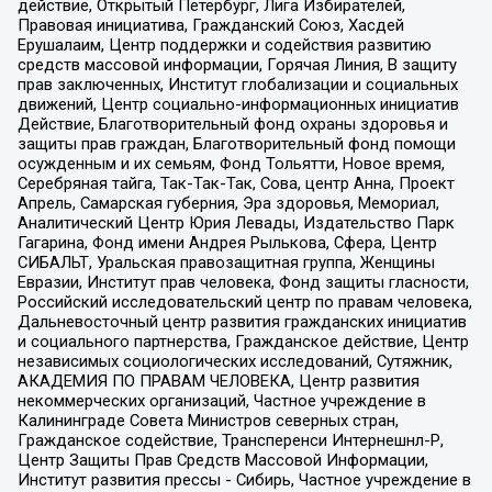
действие, Открытый Петербург, Лига Избирателей,
Правовая инициатива, Гражданский Союз, Хасдей
Ерушалаим, Центр поддержки и содействия развитию
средств массовой информации, Горячая Линия, В защиту
прав заключенных, Институт глобализации и социальных
движений, Центр социально-информационных инициатив
Действие, Благотворительный фонд охраны здоровья и
защиты прав граждан, Благотворительный фонд помощи
осужденным и их семьям, Фонд Тольятти, Новое время,
Серебряная тайга, Так-Так-Так, Сова, центр Анна, Проект
Апрель, Самарская губерния, Эра здоровья, Мемориал,
Аналитический Центр Юрия Левады, Издательство Парк
Гагарина, Фонд имени Андрея Рылькова, Сфера, Центр
СИБАЛЬТ, Уральская правозащитная группа, Женщины
Евразии, Институт прав человека, Фонд защиты гласности,
Российский исследовательский центр по правам человека,
Дальневосточный центр развития гражданских инициатив
и социального партнерства, Гражданское действие, Центр
независимых социологических исследований, Сутяжник,
АКАДЕМИЯ ПО ПРАВАМ ЧЕЛОВЕКА, Центр развития
некоммерческих организаций, Частное учреждение в
Калининграде Совета Министров северных стран,
Гражданское содействие, Трансперенси Интернешнл-Р,
Центр Защиты Прав Средств Массовой Информации,
Институт развития прессы - Сибирь, Частное учреждение в