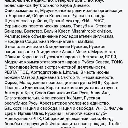
национальное единство, Северное Братство, Клуб
Болельщиков Футбольного Клуба Динамо,
Файзрахманисты, Мусульманская религиозная организация
п. Боровский, Община Коренного Русского народа
Щелковского района, Правый сектор, УНА - УНСО,
Украинская повстанческая армия, Тризуб им. Степана
Бандеры, Братство, Белый Крест, Misanthropic division,
Религиозное объединение последователей инглиизма,
Народная Социальная Инициатива, TulaSkins,
Этнополитическое объединение Русские, Русское
национальное объединение Атака, Мечеть Мирмамеда,
Община Коренного Русского народа г. Астрахани, ВОЛЯ,
Меджлис крымскотатарского народа, Рубеж Севера, ТОЙС,
О противодействии экстремистской деятельности,
РЕВТАТПОД, Артподготовка, Штольц, В честь иконы
Божией Матери Державная, Сектор 16, Независимость,
Фирма, Молодежная правозащитная группа МПГ, Курсом
Правды и Единения, Каракольская инициативная группа,
Автоград Крю, Союз Славянских Сил Руси, Алля-Аят,
Благотворительный пансионат Ак Умут, Русская
республика Русь, Арестантское уголовное единство,
Башкорт, Нация и свобода, Нация и свобода, W.H.С., Фалунь
Дафа, Иртыш Ultras, Русский Патриотический клуб-
Новокузнецк/РПК, Сибирский державный союз, Фонд
борьбы с коррупцией, Фонд защиты прав граждан, Штабы