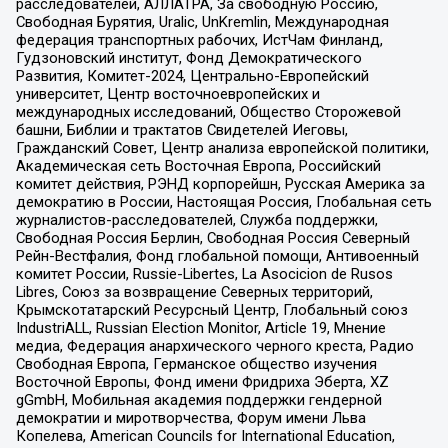
расследователей, АЛЛАТРА, За свободную Россию,
Свободная Бурятия, Uralic, UnKremlin, Международная
федерация транспортных рабочих, ИстЧам Финланд,
Гудзоновский институт, Фонд Демократического
Развития, Комитет-2024, Центрально-Европейский
университет, Центр восточноевропейских и
международных исследований, Общество Сторожевой
башни, Библии и трактатов Свидетелей Иеговы,
Гражданский Совет, Центр анализа европейской политики,
Академическая сеть Восточная Европа, Российский
комитет действия, РЭНД корпорейшн, Русская Америка за
демократию в России, Настоящая Россия, Глобальная сеть
журналистов-расследователей, Служба поддержки,
Свободная Россия Берлин, Свободная Россия Северный
Рейн-Вестфалия, Фонд глобальной помощи, Антивоенный
комитет России, Russie-Libertes, La Asocicion de Rusos
Libres, Союз за возвращение Северных территорий,
Крымскотатарский Ресурсный Центр, Глобальный союз
IndustriALL, Russian Election Monitor, Article 19, Мнение
медиа, Федерация анархического черного креста, Радио
Свободная Европа, Германское общество изучения
Восточной Европы, Фонд имени Фридриха Эберта, XZ
gGmbH, Мобильная академия поддержки гендерной
демократии и миротворчества, Форум имени Льва
Копелева, American Councils for International Education,