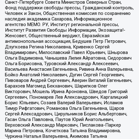
Санкт-Петербурге Совета Министров Северных Стран,
Фонд поддержки свободы прессы, Гражданский контроль,
Человек и Закон, Общественная комиссия по сохранению
наследия академика Сахарова, Информационное
агентство МЕМО. РУ, Институт региональной прессы,
Институт Развития Свободы Информации, Экозащита!-
Женсовет, Общественный вердикт, Евразийская
антимонопольная ассоциация, Бедушев Петр Петрович,
Дзугкоева Регина Николаевна, Кривенко Сергей
Владимирович, Милославский Павел Юрьевич, Шнырова
Ольга Вадимовна, Чанышева Лилия Айратовна, Сидорович
Ольга Борисовна, Туровский Александр Алексеевич,
Васильева Анастасия Евгеньевна, Ривина Анна Валерьевна,
Бойко Анатолий Николаевич, Дугин Сергей Георгиевич,
Пивоваров Андрей Сергеевич, Аверин Виталий Евгеньевич,
Барахоев Магомед Бекханович, Шарипков Олег
Викторович, Мошель Ирина Ароновна, Шведов Григорий
Сергеевич, Пономарев Лев Александрович, Каргалицкий
Борис Юльевич, Созаев Валерий Валерьевич, Исламов
Тимур Рифгатович, Романова Ольга Евгеньевна, Щаров
Сергей Алексадрович, Цирульников Борис Альбертович,
Гасан Ольга Павловна, Паутов Юрий Анатольевич,
Верховский Александр Маркович, Пислакова-Паркер
Марина Петровна, Кочеткова Татьяна Владимировна,
Чуркина Наталья Валерьевна, Акимова Татьяна