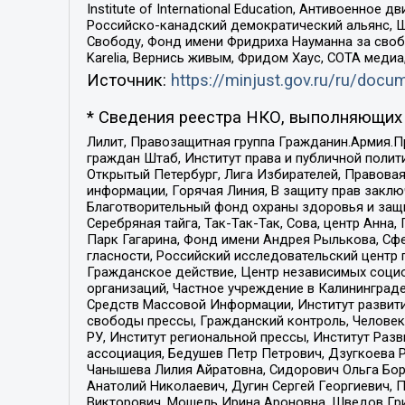
Institute of International Education, Антивоенн
Российско-канадский демократический альянс, 
Свободу, Фонд имени Фридриха Науманна за свобо
Karelia, Вернись живым, Фридом Хаус, СОТА меди
Источник:
https://minjust.gov.ru/ru/doc
* Сведения реестра НКО, выполняющих 
Лилит, Правозащитная группа Гражданин.Армия.П
граждан Штаб, Институт права и публичной поли
Открытый Петербург, Лига Избирателей, Правова
информации, Горячая Линия, В защиту прав закл
Благотворительный фонд охраны здоровья и защи
Серебряная тайга, Так-Так-Так, Сова, центр Анн
Парк Гагарина, Фонд имени Андрея Рылькова, Сф
гласности, Российский исследовательский центр 
Гражданское действие, Центр независимых соци
организаций, Частное учреждение в Калининград
Средств Массовой Информации, Институт развити
свободы прессы, Гражданский контроль, Человек
РУ, Институт региональной прессы, Институт Ра
ассоциация, Бедушев Петр Петрович, Дзугкоева 
Чанышева Лилия Айратовна, Сидорович Ольга Бори
Анатолий Николаевич, Дугин Сергей Георгиевич, 
Викторович, Мошель Ирина Ароновна, Шведов Гри