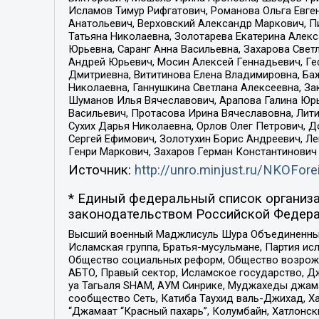
Исламов Тимур Рифгатович, Романова Ольга Евге
Анатольевич, Верховский Александр Маркович, П
Татьяна Николаевна, Золотарева Екатерина Алек
Юрьевна, Саранг Анна Васильевна, Захарова Свет
Андрей Юрьевич, Мосин Алексей Геннадьевич, Ге
Дмитриевна, Вититинова Елена Владимировна, Ба
Николаевна, Ганнушкина Светлана Алексеевна, За
Шуманов Илья Вячеславович, Арапова Галина Юрь
Васильевич, Протасова Ирина Вячеславовна, Лит
Сухих Дарья Николаевна, Орлов Олег Петрович, 
Сергей Ефимович, Золотухин Борис Андреевич, Л
Генри Маркович, Захаров Герман Константинович
Источник:
http://unro.minjust.ru/NKOFore
* Единый федеральный список организа
законодательством Российской Федера
Высший военный Маджлисуль Шура Объединенных с
Исламская группа, Братья-мусульмане, Партия ис
Общество социальных реформ, Общество возрожд
АБТО, Правый сектор, Исламское государство, Д
уа Тагьаля SHAM, АУМ Синрике, Муджахеды джама
сообщество Сеть, Катиба Таухид валь-Джихад, Хай
“Джамаат “Красный пахарь”, Колумбайн, Хатлонск