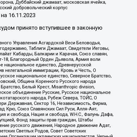
орона, Дуббайский джамаат, московская ячейка,
усский добровольческий корпус
 на
16.11.2023
судом принято вступившее в законную
вного Управления Асгардской Веси Беловодья,
годержавию, Таблиги Джамаат, Свидетели Иеговы,
айат Кабарды, Балкарии и Карачая, Союз славян,
т-18, Благородный Орден Дьявола, Армия воли
ое национальное единство, Древнерусской
 нелегальной иммиграции, Кровь и Честь, О
усское национальное единство, Северное Братство,
ровский, Община Коренного Русского народа
атство, Белый Крест, Misanthropic division,
еское объединение Русские, Русское национальное
котатарского народа, Рубеж Севера, ТОЙС, О
ри Державная, Сектор 16, Независимость, Фирма,
д Крю, Союз Славянских Сил Руси, Алля-Аят,
я и свобода, Нация и свобода, W.H.С., Фалунь Дафа,
рупцией, Фонд защиты прав граждан, Штабы
ение русского движения, Народное движение Адат,
етских Светлых Родов, Совет Советских
ение Организации украинских националистов, Черный