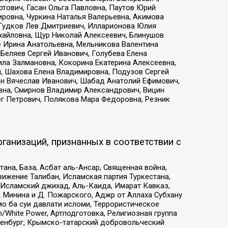
тович, Гасан Ольга Павловна, Паутов Юрий
ровна, Чуркина Наталья Валерьевна, Акимова
 Гудков Лев Дмитриевич, Илларионова Юлия
ихайловна, Щур Николай Алексеевич, Блинушов
е Ирина Анатольевна, Мельникова Валентина
Беляев Сергей Иванович, Голубева Елена
ила Залмановна, Кокорина Екатерина Алексеевна,
, Шахова Елена Владимировна, Подузов Сергей
ин Вячеслав Иванович, Шабад Анатолий Ефимович,
вна, Смирнов Владимир Александрович, Вицин
ег Петрович, Полякова Мара Федоровна, Резник
ганизаций, признанных в соответствии с
на, База, Асбат аль-Ансар, Священная война,
ижение Талибан, Исламская партия Туркестана,
Исламский джихад, Аль-Каида, Имарат Кавказ,
 Минина и Д. Пожарского, Аджр от Аллаха Субхану
о ба суи давлати исломи, Террористическое
/White Power, Артподготовка, Религиозная группа
Оренбург, Крымско-татарский добровольческий