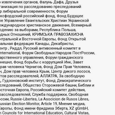
 извлечения органов, Фалунь Дафа, Друзья
рганизация по расследованию преследований
тр либеральной современности, Форум
 Оксфордский российский фонд, Фонд Будущее
е Управление Евангельских Христиан Украинской
еждународное христианское движение, Всемирный
людению за выборами, Республика Польша,
народных Отношений, КРИМСЬКА ПРАВОЗАХИСНА
ы Центральной и Восточной Европы, Фонд Открытой
иональная федерация Канады, Декабристы,
тр , Риддл, Русский антивоенный комитет в
nternational, Форум Свободных Народов ПостРоссии,
дарственного управления, Форум гражданского
рнешнл, Фонд борьбы с коррупцией Инк, Завет
прав человека Чернигов, Фонд Дом Прав Человека,
н, Дом прав человека Крым, Центр дикого лосося,
стов расследователей, АЛЛАТРА, За свободную
д, Гудзоновский институт, Фонд Демократического
сследований, Общество Сторожевой башни, Библии и
сточная Европа, Российский комитет действия,
-расследователей, Служба поддержки, Свободная
 Russie-Libertes, La Asocicion de Rusos Libres,
an Election Monitor, Article 19, Мнение медиа,
Европы, Фонд имени Фридриха Эберта, XZ gGmbH,
ls for International Education, Cultural Vistas,