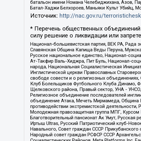
батальон имени Номана Челебиджихана, Азов, Па
Батал-Хаджи Белхороев, Маньяки Культ Убийц, М
Источник:
http://nac.gov.ru/terroristichesk
* Перечень общественных объединений 
силу решение о ликвидации или запрете
Национал-большевистская партия, ВЕК РА, Рада 
Славянская Община Капища Веды Перуна, Мужская
Русское национальное единство, Национал-социа
Ат-Такфир Валь-Хиджра, Пит Буль, Национал-соц
народа, Национальная Социалистическая Инициат
Инглистической церкви Православных Староверов
свободе совести и о религиозных объединениях,
Клуб Болельщиков Футбольного Клуба Динамо, Фа
Щелковского района, Правый сектор, УНА - УНСО, У
Религиозное объединение последователей инглии
объединение Атака, Мечеть Мирмамеда, Община К
противодействии экстремистской деятельности, 
Молодежная правозащитная группа МПГ, Курсом П
Благотворительный пансионат Ак Умут, Русская ре
Иртыш Ultras, Русский Патриотический клуб-Нов
Навального, Совет граждан СССР Прикубанского 
Народный совет граждан РСФСР СССР Архангельск
Социалистических Районов, Meta Platforms Inc, 