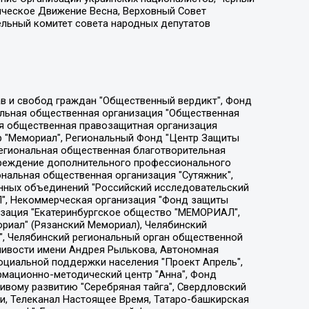
ическое Движение Весна, Верховный Совет
ельный комитет совета народных депутатов
ции социально-правовых программ "Лилит", Дальневосточное общественное движение "Маяк", Санкт-Петербургская ЛГБТ-инициативная группа "Выход", Инициативная группа ЛГБТ+ "Реверс", Алексеев Андрей Викторович, Бекбулатова Таисия Львовна, Беляев Иван Михайлович, Владыкина Елена Сергеевна, Гельман Марат Александрович, Никульшина Вероника Юрьевна, Толоконникова Надежда Андреевна, Шендерович Виктор Анатольевич, Общество с ограниченной ответственностью "Данное сообщение", Общество с ограниченной ответственностью Издательский дом "Новая глава", Айнбиндер Александра Александровна, Московский комьюнити-центр для ЛГБТ+инициатив, Благотворительный фонд развития филантропии, Deutsche Welle (Германия, Kurt-Schumacher-Strasse 3, 53113 Bonn), Борзунова Мария Михайловна, Воробьев Виктор Викторович, Голубева Анна Львовна, Константинова Алла Михайловна, Малкова Ирина Владимировна, Мурадов Мурад Абдулгалимович, Осетинская Елизавета Николаевна, Понасенков Евгений Николаевич, Ганапольский Матвей Юрьевич, Киселев Евгений Алексеевич, Борухович Ирина Григорьевна, Дремин Иван Тимофеевич, Дубровский Дмитрий Викторович, Красноярская региональная общественная организация поддержки и развития альтернативных образовательных технологий и межкультурных коммуникаций "ИНТЕРРА", Маяковская Екатерина Алексеевна, Фейгин Марк Захарович, Филимонов Андрей Викторович, Дзугкоева Регина Николаевна, Доброхотов Роман Александрович, Дудь Юрий Александрович, Елкин Сергей Владимирович, Кругликов Кирилл Игоревич, Сабунаева Мария Леонидовна, Семенов Алексей Владимирович, Шаинян Карен Багратович, Шульман Екатерина Михайловна, Асафьев Артур Валерьевич, Вахштайн Виктор Семенович, Венедиктов Алексей Алексеевич, Лушникова Екатерина Евгеньевна, Волков Леонид Михайлович, Невзоров Александр Глебович, Пархоменко Сергей Борисович, Сироткин Ярослав Николаевич, Кара-Мурза Владимир Владимирович, Баранова Наталья Владимировна, Гозман Леонид Яковлевич, Кагарлицкий Борис Юльевич, Климарев Михаил Валерьевич, Милов Владимир Станиславович, Автономная некоммерческая организация Краснодарский центр современного искусства "Типография", Моргенштерн Алишер Тагирович, Соболь Любовь Эдуардовна, Общество с ограниченной ответственностью "ЛИЗА НОРМ", Каспаров Гарри Кимович, Ходорковский Михаил Борисович, Общество с ограниченной ответственностью "Апрельские тезисы", Данилович Ирина Брониславовна, Кашин Олег Владимирович, Петров Николай Владимирович, Пивоваров Алексей Владимирович, Соколов Михаил Владимирович, Цветкова Юлия Владимировна, Чичваркин Евгений Александрович, Комитет против пыток/Команда против пыток, Общество с ограниченной ответственностью "Первый научный", Общество с ограниченной ответственностью "Вертолет и ко", Белоцерковская Вероника Борисовна, Кац Максим Евгеньевич, Лазарева Татьяна Юрьевна, Шаведдинов Руслан Табризович, Яшин Илья Валерьевич, Общество с ограниченной ответственностью "Иноагент ААВ", Алешковский Дмитрий Петрович, Альбац Евгения Марковна, Быков Дмитрий Львович, Галямина Юлия Евгеньевна, Лойко Сергей Леонидович, Мартынов Кирилл Константинович, Медведев Сергей Александрович, Крашенинников Федор Геннадиевич, Гордеева Катерина Вл