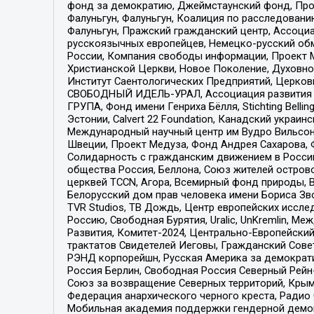
фонд за демократию, Джеймстаунский фонд, Прож
Фалуньгун, Фалуньгун, Коалиция по расследован
Фалуньгун, Пражский гражданский центр, Ассоци
русскоязычных европейцев, Немецко-русский об
России, Компания свободы информации, Проект М
Христианской Церкви, Новое Поколение, Духовн
Институт Саентологических Предприятий, Церков
СВОБОДНЫЙ ИДЕЛЬ-УРАЛ, Ассоциация развития ж
ГРУПА, Фонд имени Генриха Бёлля, Stichting Bellin
Эстонии, Calvert 22 Foundation, Канадский укра
Международный научный центр им Вудро Вильсона
Швеции, Проект Медуза, Фонд Андрея Сахарова, Ф
Солидарность с гражданским движением в России 
общества Россия, Беллона, Союз жителей острово
церквей TCCN, Агора, Всемирный фонд природы, B
Белорусский дом прав человека имени Бориса Зво
TVR Studios, ТВ Дождь, Центр европейских иссл
Россию, Свободная Бурятия, Uralic, UnKremlin, 
Развития, Комитет-2024, Центрально-Европейски
трактатов Свидетелей Иеговы, Гражданский Совет
РЭНД корпорейшн, Русская Америка за демократи
Россия Берлин, Свободная Россия Северный Рейн-В
Союз за возвращение Северных территорий, Крымско
Федерация анархического черного креста, Радио
Мобильная академия поддержки гендерной демократи