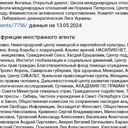
ое движение Антальи, Открытый диалог, Школа международных отн
Школа международных отношений им Нормана Патерсона, Центр
ду, Феминистское антивоенное сопротивление, Комитет независ
а, Либерально-демократическая Лига Украины
uments/7756/
данные на
13.05.2024
функции иностранного агента:
раво, Нижегородский центр немецкой и европейской культуры,
тики, Фонд борьбы с коррупцией, Альянс врачей, НАСИЛИЮ.НЕТ,
я инициатива, Гражданский Союз, Хасдей Ерушалаим, Центр по
юченных, Институт глобализации и социальных движений, Цент
ты прав граждан, Благотворительный фонд помощи осужденным
а, Проект Апрель, Самарская губерния, Эра здоровья, Мемориал
ера, Центр СИБАЛЬТ, Уральская правозащитная группа, Женщины
по правам человека, Дальневосточный центр развития гражданс
ологических исследований, Сутяжник, АКАДЕМИЯ ПО ПРАВАМ Ч
е Совета Министров северных стран, Гражданское содействие,
я прессы - Сибирь, Частное учреждение в Санкт-Петербурге С
 и Закон, Общественная комиссия по сохранению наследия ак
звития Свободы Информации, Экозащита!-Женсовет, Общественн
Регина Николаевна, Кривенко Сергей Владимирович, Милославс
совна, Туровский Александр Алексеевич, Васильева Анастасия
Пивоваров Андрей Сергеевич, Аверин Виталий Евгеньевич, Бара
горий Сергеевич, Пономарев Лев Александрович, Каргалицкий 