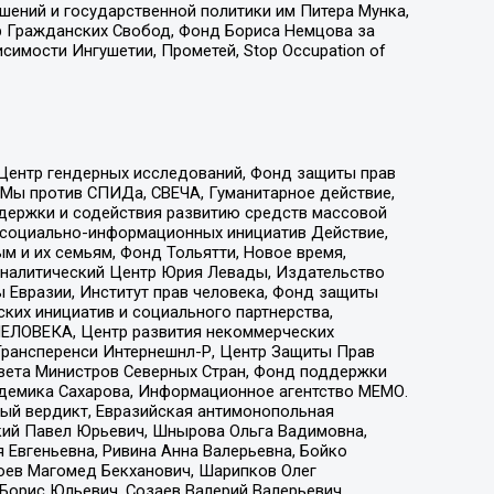
ошений и государственной политики им Питера Мунка,
 Гражданских Свобод, Фонд Бориса Немцова за
имости Ингушетии, Прометей, Stop Occupation of
 Центр гендерных исследований, Фонд защиты прав
 Мы против СПИДа, СВЕЧА, Гуманитарное действие,
ддержки и содействия развитию средств массовой
р социально-информационных инициатив Действие,
 и их семьям, Фонд Тольятти, Новое время,
, Аналитический Центр Юрия Левады, Издательство
 Евразии, Институт прав человека, Фонд защиты
ких инициатив и социального партнерства,
ЕЛОВЕКА, Центр развития некоммерческих
 Трансперенси Интернешнл-Р, Центр Защиты Прав
овета Министров Северных Стран, Фонд поддержки
адемика Сахарова, Информационное агентство МЕМО.
ый вердикт, Евразийская антимонопольная
кий Павел Юрьевич, Шнырова Ольга Вадимовна,
 Евгеньевна, Ривина Анна Валерьевна, Бойко
хоев Магомед Бекханович, Шарипков Олег
Борис Юльевич, Созаев Валерий Валерьевич,