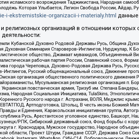
ртия исламского возрождения Таджикистана, Народная самооб
олодёжь Которая Улыбается, Легион Свобода России, Айдар, Р
ie-i-ekstremistskie-organizacii-i-materialy.html
данные
и религиозных организаций в отношении которых 
 деятельности:
земли Кубанской Духовно Родовой Державы Русь, Община Духо
 Духовная Семинария Староверов-Инглингов, Нурджулар, К Бо
листическое общество, Джамаат мувахидов, Объединенный Вил
иалистическая рабочая партия России, Славянский союз, Форма
ива города Череповца, Духовно-Родовая Держава Русь, Русск
-Инглингов, Русский общенациональный союз, Движение против
 Омская организация общественного политического движения Р
йзрахманисты, Мусульманская религиозная организация п. Бо
краинская повстанческая армия, Тризуб им. Степана Бандеры, Бр
зма, Народная Социальная Инициатива, TulaSkins, Этнополитич
оренного Русского народа г. Астрахани, ВОЛЯ, Меджлис крымс
РЕВТАТПОД, Артподготовка, Штольц, В честь иконы Божией Мате
равды и Единения, Каракольская инициативная группа, Автогра
спублика Русь, Арестантское уголовное единство, Башкорт, Наци
окузнецк/РПК, Сибирский державный союз, Фонд борьбы с кор
округа г. Краснодара, Мужское государство, Народное объедин
ой области, Проект Штурм, Граждане СССР, Держава Союз Сов
Facebook, Instagram, WhatsApp, СИЧ-С14, Добровольческое Движ