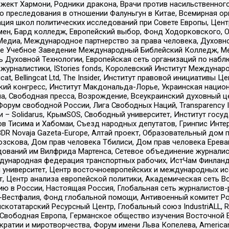
ект Хармони, Родники дракона, Врачи против насильственного
ию преследования в отношении Фалуньгун в Китае, Всемирная о
ация школ политических исследований при Совете Европы, Цен
мен, Бард колледж, Европейский выбор, Фонд Ходорковского,
едиа, Международное партнерство за права человека, Духовно
ое Учебное Заведение Международный Библейский Колледж, М
ь Духовной Технологии, Европейская сеть организаций по наб
урналистики, IStories fonds, Королевский Институт Между
gcat, Bellingcat Ltd, The Insider, Институт правовой инициатив
инский конгресс, Институт Макдональда-Лорье, Украинская нац
, Свободная пресса, Возрождение, Всеукраинский духовный цен
орум свободной России, Лига Свободных Наций, Transparеncy I
– Solidarus, КрымSOS, Свободный университет, Институт госу
в Тисима и Хабомаи, Съезд народных депутатов, Гринпис Инте
DR Novaja Gazeta-Europe, Алтай проект, Образовательный дом 
зскова, Дом прав человека Тбилиси, Дом прав человека Ерева
едований им Вилфрида Мартенса, Сетевое объединение журнали
Международная федерация транспортных рабочих, ИстЧам Финлан
й университет, Центр восточноевропейских и международных и
, Центр анализа европейской политики, Академическая сеть Во
ю в России, Настоящая Россия, Глобальная сеть журналистов
естфалия, Фонд глобальной помощи, Антивоенный комитет России,
татарский Ресурсный Центр, Глобальный союз IndustriALL, Russi
 Свободная Европа, Германское общество изучения Восточной 
и и миротворчества, Форум имени Льва Копелева, American Counci