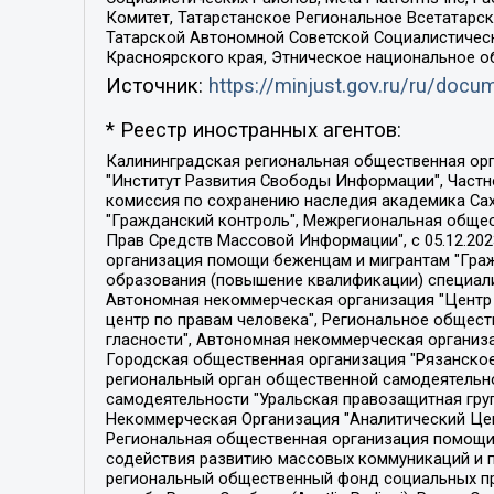
Комитет, Татарстанское Региональное Всетатар
Татарской Автономной Советской Социалистическ
Красноярского края, Этническое национальное о
Источник:
https://minjust.gov.ru/ru/doc
* Реестр иностранных агентов:
Калининградская региональная общественная организация "Экозащита!-Женсовет", Фонд содействия защите прав и свобод граждан "Общественный вердикт", Фонд "Институт Развития Свободы Информации", Частное учреждение "Информационное агентство МЕМО. РУ", Региональная общественная организация "Общественная комиссия по сохранению наследия академика Сахарова", Фонд поддержки свободы прессы, Санкт-Петербургская общественная правозащитная организация "Гражданский контроль", Межрегиональная общественная организация "Информационно-просветительский центр "Мемориал", Региональный Фонд "Центр Защиты Прав Средств Массовой Информации", с 05.12.2023 Фонд "Центр Защиты Прав Средств массовой информации", Региональная общественная благотворительная организация помощи беженцам и мигрантам "Гражданское содействие", Негосударственное образовательное учреждение дополнительного профессионального образования (повышение квалификации) специалистов "АКАДЕМИЯ ПО ПРАВАМ ЧЕЛОВЕКА", Свердловская региональная общественная организация "Сутяжник", Автономная некоммерческая организация "Центр независимых социологических исследований", Союз общественных объединений "Российский исследовательский центр по правам человека", Региональное общественное учреждение научно-информационный центр "МЕМОРИАЛ", Некоммерческая организация "Фонд защиты гласности", Автономная некоммерческая организация "Институт прав человека", Городская общественная организация "Екатеринбургское общество "МЕМОРИАЛ", Городская общественная организация "Рязанское историко-просветительское и правозащитное общество "Мемориал" (Рязанский Мемориал), Челябинский региональный орган общественной самодеятельности – женское общественное объединение "Женщины Евразии", Челябинский региональный орган общественной самодеятельности "Уральская правозащитная группа", Фонд содействия защите здоровья и социальной справедливости имени Андрея Рылькова, Автономная Некоммерческая Организация "Аналитический Центр Юрия Левады", Автономная некоммерческая организация социальной поддержки населения "Проект Апрель", Региональная общественная организация помощи женщинам и детям, находящимся в кризисной ситуации "Информационно-методический центр "Анна", Фонд содействия развитию массовых коммуникаций и правовому просвещению "Так-так-Так", Фонд содействия устойчивому развитию "Серебряная тайга", Свердловский региональный общественный фонд социальных проектов "Новое время", "Idel.Реалии", Кавказ.Реалии, Крым.Реалии, Телеканал Настоящее Время, Татаро-башкирская служба Радио Свобода (Azatliq Radiosi), Радио Свободная Европа/Радио Свобода (PCE/PC), "Сибирь.Реалии", "Фактограф", Благотворительный фонд помощи осужденным и их семьям, Автономная некоммерческая организация "Институт глобализации и социальных движений", Фонд "В защиту прав заключенных", Частное учреждение "Центр поддержки и содействия развитию средств массовой информации", Пензенский региональный общественный благотворительный фонд "Гражданский союз", "Север.Реалии", Некоммерческая организация Фонд "Правовая инициатива", 