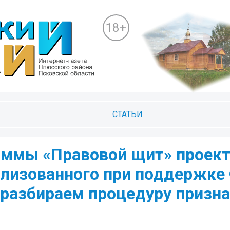
18+
СТАТЬИ
аммы «Правовой щит» проек
ализованного при поддержке
 разбираем процедуру призн