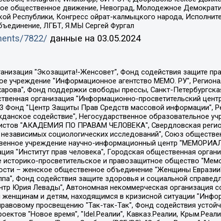
ское общественное движение, Невоград, Молодежное Демократ
ой Республики, Конгресс ойрат-калмыцкого народа, Исполнит
бъединение, ЛГБТ, Я.МЫ Сергей Фургал
uments/7822/
данные на
03.05.2024
Общество с ограниченной ответственностью "Радио Свободная Европа/Радио Свобода", Чешское информационное агентство "MEDIUM-ORIENT", Красноярская региональная общественная организация "Мы против СПИДа", Камалягин Денис Николаевич, Маркелов Сергей Евгеньевич, Пономарев Лев Александрович, Савицкая Людмила Алексеевна, Автономная некоммерческая организация "Центр по работе с проблемой насилия "НАСИЛИЮ.НЕТ", Межрегиональный профессиональный союз работников здравоохранения "Альянс врачей", Юридическое лицо, зарегистрированное в Латвийской Республике, SIA "Medusa Project" (регистрационный номер 40103797863, дата регистрации 10.06.2014), Некоммерческая организация "Фонд по борьбе с коррупцией", Автономная некоммерческая организация "Институт права и публичной политики", Баданин Роман Сергеевич, Гликин Максим Александрович, Железнова Мария Михайловна, Лукьянова Юлия Сергеевна, Маетная Елизавета Витальевна, Маняхин Петр Борисович, Чуракова Ольга Владимировна, Ярош Юлия Петровна, Юридическое лицо "The Insider SIA", зарегистрированное в Риге, Латвийская Республика (дата регистрации 26.06.2015), являющееся администратором доменного имени интернет-издания "The Insider SIA", https://theins.ru, Постернак Алексей Евгеньевич, Рубин Михаил Аркадьевич, Анин Роман Александрович, Юридическое лицо Istories fonds, зарегистрированное в Латвийской Республике (регистрационный номер 50008295751, дата регистрации 24.02.2020), Великовский Дмитрий Александрович, Долинина Ирина Николаевна, Мароховская Алеся Алексеевна, Шлейнов Роман Юрьевич, Шмагун Олеся Валентиновна, Общество с ограниченной ответственностью "Альтаир 2021", Общество с ограниченной ответственностью "Вега 2021", Общество с ограниченной ответственностью "Главный редактор 2021", Общество с ограниченной ответственностью "Ромашки монолит", Важенков Артем Валерьевич, Ивановская областная общественная организация "Центр гендерных исследований", Гурман Юрий Альбертович, Медиапроект "ОВД-Инфо", Егоров Владимир Владимирович, Жилинский Владимир Александрович, Общество с ограниченной ответственностью "ЗП", Иванова София Юрьевна, Карезина Инна Павловна, Кильтау Екатерина Викторовна, Петров Алексей Викторович, Пискунов Сергей Евгеньевич, Смирнов Сергей Сергеевич, Тихонов Михаил Сергеевич, Общество с ограниченной ответственностью "ЖУРНАЛИСТ-ИНОСТРАННЫЙ АГЕНТ", Арапова Галина Юрьевна, Вольтская Татьяна Анатольевна, Американская компания "Mason G.E.S. Anonymous Foundation" (США), являющаяся владельцем интернет-издания https://mnews.world/, Компания "Stichting Bellingcat", зарегистрированная в Нидерландах (дата регистрации 11.07.2018), Захаров Андрей Вячеславович, Клепиковская Екатерина Дмитриевна, Общество с ограниченной ответственностью "МЕМО", Перл Роман Александрович, Симонов Евгений Алексеевич, Соловьева Елена Анатольевна, Сотников Даниил Владимирович, Сурначева Елизавета Дмитриевна, Автономная некоммерческая организация по защите прав человека и информированию населения "Якутия – Наше Мнение", Общество с ограниченной ответственностью "Москоу диджитал медиа", с 26.01.2023 Общество с ограниченной ответственностью "Чайка Белые сады", Ветошкина Валерия Валерьевна, Заговора Максим Александрович, Межрегиональное общественное движение "Российская ЛГБТ - сеть", Оленичев Максим Владимирович, Павлов Иван Юрьевич, Скворцова Елена Сергеевна, Общество с ограниченной ответственностью "Как бы инагент", Кочетков Игорь Викторович, Общество с ограниченной ответственностью "Честные выборы", Еланчик Олег Александрович, Общество с ограниченной ответственностью "Нобелевский призыв", Гималова Регина Эмилевна, Григорьев Андрей Валерьевич, Григорьева Алина Александровна, Ассоциация по содействию защите прав призывников, альтернативнослужащих и военнослужащих "Правозащитная группа "Гражданин.Армия.Право", Хисамова Регина Фаритовна, Автономная некоммерческая организация по реализа