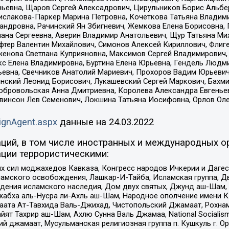
ньевна, Щаров Сергей Алексадрович, Цирульников Борис Альбер
ислакова-Паркер Марина Петровна, Кочеткова Татьяна Владими
сандровна, Рачинский Ян Збигневич, Жемкова Елена Борисовна,
лана Сергеевна, Аверин Владимир Анатольевич, Щур Татьяна М
фтер Валентин Михайлович, Симонов Алексей Кириллович, Флиг
женова Светлана Куприяновна, Максимов Сергей Владимирович, 
кс Елена Владимировна, Буртина Елена Юрьевна, Гендель Людм
евна, Свечников Анатолий Мариевич, Прохоров Вадим Юрьевич
инский Леонид Борисович, Лукашевский Сергей Маркович, Бахм
Добровольская Анна Дмитриевна, Королева Александра Евгенье
евинсон Лев Семенович, Локшина Татьяна Иосифовна, Орлов Ол
ignAgent.aspx
данные на
24.03.2022
ций, в том числе иностранных и международных ор
ции террористическими:
ил моджахедов Кавказа, Конгресс народов Ичкерии и Дагеста
ламского освобождения, Лашкар-И-Тайба, Исламская группа, Дв
ения исламского наследия, Дом двух святых, Джунд аш-Шам, 
жабха аль-Нусра ли-Ахль аш-Шам, Народное ополчение имени К.
ата Ат-Тавхида Валь-Джихад, Чистопольский Джамаат, Рохнам
ят Тахрир аш-Шам, Ахлю Сунна Валь Джамаа, National Socialism
ий джамаат, Мусульманская религиозная группа п. Кушкуль г. 