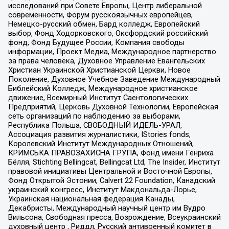
исследований при Совете Европы, Центр либеральной
современности, Форум русскоязычных европейцев,
Немецко-русский обмен, Бард колледж, Европейский
выбор, Фонд Ходорковского, Оксфордский российский
фонд, Фонд Будущее России, Компания свободы
информации, Проект Медиа, Международное партнерство
за права человека, Духовное Управление Евангельских
Христиан Украинской Христианской Церкви, Новое
Поколение, Духовное Учебное Заведение Международный
Библейский Колледж, Международное христианское
движение, Всемирный Институт Саентологических
Предприятий, Церковь Духовной Технологии, Европейская
сеть организаций по наблюдению за выборами,
Республика Польша, СВОБОДНЫЙ ИДЕЛЬ-УРАЛ,
Ассоциация развития журналистики, IStories fonds,
Королевский Институт Международных Отношений,
КРИМСЬКА ПРАВОЗАХИСНА ГРУПА, Фонд имени Генриха
Бёлля, Stichting Bellingcat, Bellingcat Ltd, The Insider, Институт
правовой инициативы Центральной и Восточной Европы,
Фонд Открытой Эстонии, Calvert 22 Foundation, Канадский
украинский конгресс, Институт Макдональда-Лорье,
Украинская национальная федерация Канады,
Декабристы, Международный научный центр им Вудро
Вильсона, Свободная пресса, Возрождение, Всеукраинский
духовный центр , Риддл, Русский антивоенный комитет в