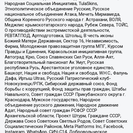
Народная Социальная Инициатива, TulaSkins,
Этнополитическое объединение Русские, Русское
национальное объединение Атака, Мечеть Мирмамеда,
Община Коренного Русского народа г. Астрахани, ВОЛЯ,
Меджлис крымскотатарского народа, Рубеж Севера, ТОЙС,
О противодействии экстремистской деятельности,
РЕВТАТПОД, Артподготовка, Штольц, В честь иконы
Божией Матери Державная, Сектор 16, Независимость,
Фирма, Молодежная правозащитная группа МПГ, Курсом
Правды и Единения, Каракольская инициативная группа,
Автоград Крю, Союз Славянских Сил Руси, Алля-Аят,
Благотворительный пансионат Ак Умут, Русская
республика Русь, Арестантское уголовное единство,
Башкорт, Нация и свобода, Нация и свобода, W.H.С., Фалунь
Дафа, Иртыш Ultras, Русский Патриотический клуб-
Новокузнецк/РПК, Сибирский державный союз, Фонд
борьбы с коррупцией, Фонд защиты прав граждан, Штабы
Навального, Совет граждан СССР Прикубанского округа г.
Краснодара, Мужское государство, Народное
объединение русского движения, Народное движение
Адат, Народный совет граждан РСФСР СССР
Архангельской области, Проект Штурм, Граждане СССР,
Держава Союз Советских Светлых Родов, Совет Советских
Социалистических Районов, Meta Platforms Inc, Facebook,
Instagram, WhatsApp, СИЧ-С14, Добровольческое