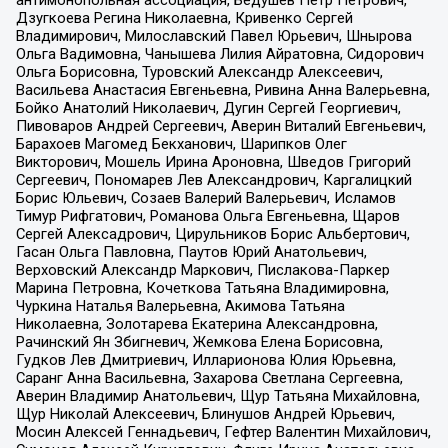
антимонопольная ассоциация, Бедушев Петр Петрович,
Дзугкоева Регина Николаевна, Кривенко Сергей
Владимирович, Милославский Павел Юрьевич, Шнырова
Ольга Вадимовна, Чанышева Лилия Айратовна, Сидорович
Ольга Борисовна, Туровский Александр Алексеевич,
Васильева Анастасия Евгеньевна, Ривина Анна Валерьевна,
Бойко Анатолий Николаевич, Дугин Сергей Георгиевич,
Пивоваров Андрей Сергеевич, Аверин Виталий Евгеньевич,
Барахоев Магомед Бекханович, Шарипков Олег
Викторович, Мошель Ирина Ароновна, Шведов Григорий
Сергеевич, Пономарев Лев Александрович, Каргалицкий
Борис Юльевич, Созаев Валерий Валерьевич, Исламов
Тимур Рифгатович, Романова Ольга Евгеньевна, Щаров
Сергей Алексадрович, Цирульников Борис Альбертович,
Гасан Ольга Павловна, Паутов Юрий Анатольевич,
Верховский Александр Маркович, Пислакова-Паркер
Марина Петровна, Кочеткова Татьяна Владимировна,
Чуркина Наталья Валерьевна, Акимова Татьяна
Николаевна, Золотарева Екатерина Александровна,
Рачинский Ян Збигневич, Жемкова Елена Борисовна,
Гудков Лев Дмитриевич, Илларионова Юлия Юрьевна,
Саранг Анна Васильевна, Захарова Светлана Сергеевна,
Аверин Владимир Анатольевич, Щур Татьяна Михайловна,
Щур Николай Алексеевич, Блинушов Андрей Юрьевич,
Мосин Алексей Геннадьевич, Гефтер Валентин Михайлович,