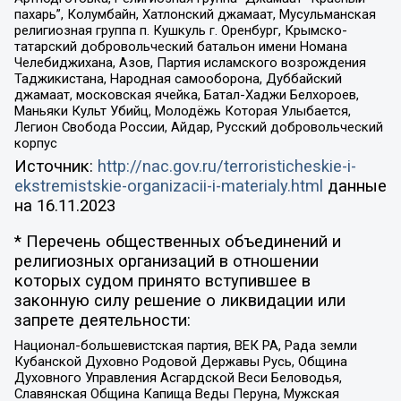
пахарь”, Колумбайн, Хатлонский джамаат, Мусульманская
религиозная группа п. Кушкуль г. Оренбург, Крымско-
татарский добровольческий батальон имени Номана
Челебиджихана, Азов, Партия исламского возрождения
Таджикистана, Народная самооборона, Дуббайский
джамаат, московская ячейка, Батал-Хаджи Белхороев,
Маньяки Культ Убийц, Молодёжь Которая Улыбается,
Легион Свобода России, Айдар, Русский добровольческий
корпус
Источник:
http://nac.gov.ru/terroristicheskie-i-
ekstremistskie-organizacii-i-materialy.html
данные
на
16.11.2023
* Перечень общественных объединений и
религиозных организаций в отношении
которых судом принято вступившее в
законную силу решение о ликвидации или
запрете деятельности:
Национал-большевистская партия, ВЕК РА, Рада земли
Кубанской Духовно Родовой Державы Русь, Община
Духовного Управления Асгардской Веси Беловодья,
Славянская Община Капища Веды Перуна, Мужская