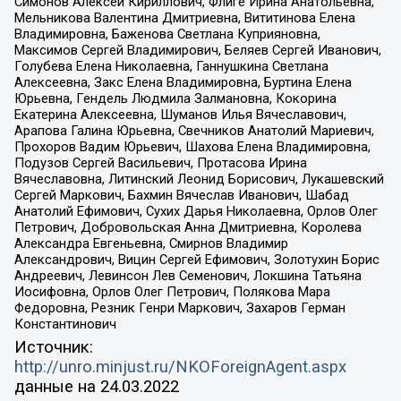
Симонов Алексей Кириллович, Флиге Ирина Анатольевна,
Мельникова Валентина Дмитриевна, Вититинова Елена
Владимировна, Баженова Светлана Куприяновна,
Максимов Сергей Владимирович, Беляев Сергей Иванович,
Голубева Елена Николаевна, Ганнушкина Светлана
Алексеевна, Закс Елена Владимировна, Буртина Елена
Юрьевна, Гендель Людмила Залмановна, Кокорина
Екатерина Алексеевна, Шуманов Илья Вячеславович,
Арапова Галина Юрьевна, Свечников Анатолий Мариевич,
Прохоров Вадим Юрьевич, Шахова Елена Владимировна,
Подузов Сергей Васильевич, Протасова Ирина
Вячеславовна, Литинский Леонид Борисович, Лукашевский
Сергей Маркович, Бахмин Вячеслав Иванович, Шабад
Анатолий Ефимович, Сухих Дарья Николаевна, Орлов Олег
Петрович, Добровольская Анна Дмитриевна, Королева
Александра Евгеньевна, Смирнов Владимир
Александрович, Вицин Сергей Ефимович, Золотухин Борис
Андреевич, Левинсон Лев Семенович, Локшина Татьяна
Иосифовна, Орлов Олег Петрович, Полякова Мара
Федоровна, Резник Генри Маркович, Захаров Герман
Константинович
Источник:
http://unro.minjust.ru/NKOForeignAgent.aspx
данные на
24.03.2022