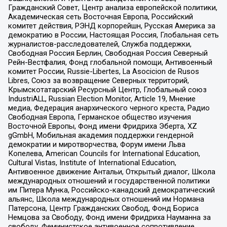
Гражданский Совет, Центр анализа европейской политики,
Академическая сеть Восточная Европа, Российский
комитет действия, РЭНД корпорейшн, Русская Америка за
демократию в России, Настоящая Россия, Глобальная сеть
журналистов-расследователей, Служба поддержки,
Свободная Россия Берлин, Свободная Россия Северный
Рейн-Вестфалия, Фонд глобальной помощи, Антивоенный
комитет России, Russie-Libertes, La Asocicion de Rusos
Libres, Союз за возвращение Северных территорий,
Крымскотатарский Ресурсный Центр, Глобальный союз
IndustriALL, Russian Election Monitor, Article 19, Мнение
медиа, Федерация анархического черного креста, Радио
Свободная Европа, Германское общество изучения
Восточной Европы, Фонд имени Фридриха Эберта, XZ
gGmbH, Мобильная академия поддержки гендерной
демократии и миротворчества, Форум имени Льва
Копелева, American Councils for International Education,
Cultural Vistas, Institute of International Education,
Антивоенное движение Антальи, Открытый диалог, Школа
международных отношений и государственной политики
им Питера Мунка, Российско-канадский демократический
альянс, Школа международных отношений им Нормана
Патерсона, Центр Гражданских Свобод, Фонд Бориса
Немцова за Свободу, Фонд имени Фридриха Науманна за
свободу, Феминистское антивоенное сопротивление,