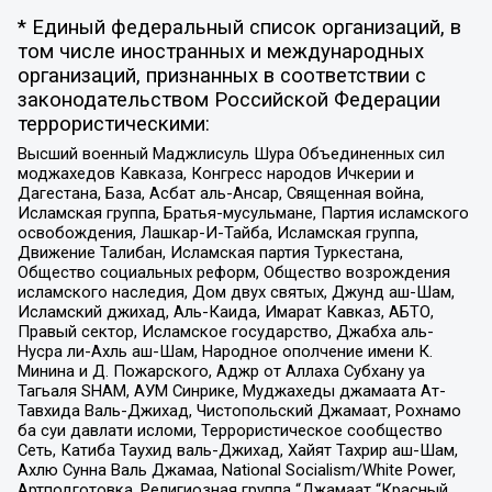
* Единый федеральный список организаций, в
том числе иностранных и международных
организаций, признанных в соответствии с
законодательством Российской Федерации
террористическими:
Высший военный Маджлисуль Шура Объединенных сил
моджахедов Кавказа, Конгресс народов Ичкерии и
Дагестана, База, Асбат аль-Ансар, Священная война,
Исламская группа, Братья-мусульмане, Партия исламского
освобождения, Лашкар-И-Тайба, Исламская группа,
Движение Талибан, Исламская партия Туркестана,
Общество социальных реформ, Общество возрождения
исламского наследия, Дом двух святых, Джунд аш-Шам,
Исламский джихад, Аль-Каида, Имарат Кавказ, АБТО,
Правый сектор, Исламское государство, Джабха аль-
Нусра ли-Ахль аш-Шам, Народное ополчение имени К.
Минина и Д. Пожарского, Аджр от Аллаха Субхану уа
Тагьаля SHAM, АУМ Синрике, Муджахеды джамаата Ат-
Тавхида Валь-Джихад, Чистопольский Джамаат, Рохнамо
ба суи давлати исломи, Террористическое сообщество
Сеть, Катиба Таухид валь-Джихад, Хайят Тахрир аш-Шам,
Ахлю Сунна Валь Джамаа, National Socialism/White Power,
Артподготовка, Религиозная группа “Джамаат “Красный