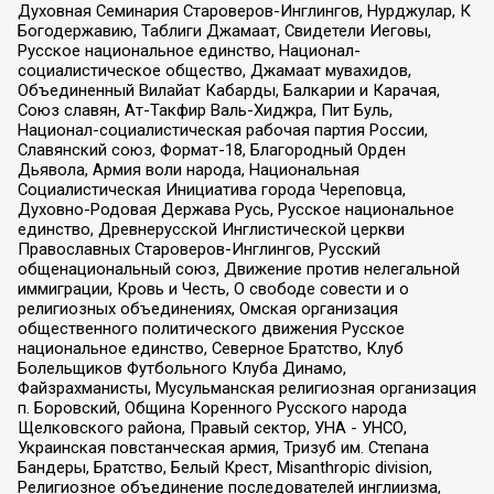
Духовная Семинария Староверов-Инглингов, Нурджулар, К
Богодержавию, Таблиги Джамаат, Свидетели Иеговы,
Русское национальное единство, Национал-
социалистическое общество, Джамаат мувахидов,
Объединенный Вилайат Кабарды, Балкарии и Карачая,
Союз славян, Ат-Такфир Валь-Хиджра, Пит Буль,
Национал-социалистическая рабочая партия России,
Славянский союз, Формат-18, Благородный Орден
Дьявола, Армия воли народа, Национальная
Социалистическая Инициатива города Череповца,
Духовно-Родовая Держава Русь, Русское национальное
единство, Древнерусской Инглистической церкви
Православных Староверов-Инглингов, Русский
общенациональный союз, Движение против нелегальной
иммиграции, Кровь и Честь, О свободе совести и о
религиозных объединениях, Омская организация
общественного политического движения Русское
национальное единство, Северное Братство, Клуб
Болельщиков Футбольного Клуба Динамо,
Файзрахманисты, Мусульманская религиозная организация
п. Боровский, Община Коренного Русского народа
Щелковского района, Правый сектор, УНА - УНСО,
Украинская повстанческая армия, Тризуб им. Степана
Бандеры, Братство, Белый Крест, Misanthropic division,
Религиозное объединение последователей инглиизма,