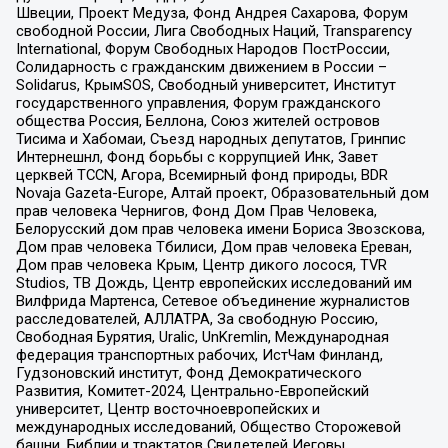
Швеции, Проект Медуза, Фонд Андрея Сахарова, Форум
свободной России, Лига Свободных Наций, Transparеncy
International, Форум Свободных Народов ПостРоссии,
Солидарность с гражданским движением в России –
Solidarus, КрымSOS, Свободный университет, Институт
государственного управления, Форум гражданского
общества Россия, Беллона, Союз жителей островов
Тисима и Хабомаи, Съезд народных депутатов, Гринпис
Интернешнл, Фонд борьбы с коррупцией Инк, Завет
церквей TCCN, Агора, Всемирный фонд природы, BDR
Novaja Gazeta-Europe, Алтай проект, Образовательный дом
прав человека Чернигов, Фонд Дом Прав Человека,
Белорусский дом прав человека имени Бориса Звозскова,
Дом прав человека Тбилиси, Дом прав человека Ереван,
Дом прав человека Крым, Центр дикого лосося, TVR
Studios, ТВ Дождь, Центр европейских исследований им
Вилфрида Мартенса, Сетевое объединение журналистов
расследователей, АЛЛАТРА, За свободную Россию,
Свободная Бурятия, Uralic, UnKremlin, Международная
федерация транспортных рабочих, ИстЧам Финланд,
Гудзоновский институт, Фонд Демократического
Развития, Комитет-2024, Центрально-Европейский
университет, Центр восточноевропейских и
международных исследований, Общество Сторожевой
башни, Библии и трактатов Свидетелей Иеговы,