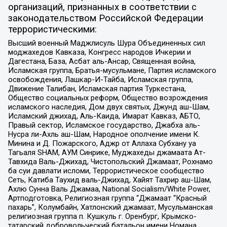
организаций, признанных в соответствии с
законодательством Российской Федерации
террористическими:
Высший военный Маджлисуль Шура Объединенных сил
моджахедов Кавказа, Конгресс народов Ичкерии и
Дагестана, База, Асбат аль-Ансар, Священная война,
Исламская группа, Братья-мусульмане, Партия исламского
освобождения, Лашкар-И-Тайба, Исламская группа,
Движение Талибан, Исламская партия Туркестана,
Общество социальных реформ, Общество возрождения
исламского наследия, Дом двух святых, Джунд аш-Шам,
Исламский джихад, Аль-Каида, Имарат Кавказ, АБТО,
Правый сектор, Исламское государство, Джабха аль-
Нусра ли-Ахль аш-Шам, Народное ополчение имени К.
Минина и Д. Пожарского, Аджр от Аллаха Субхану уа
Тагьаля SHAM, АУМ Синрике, Муджахеды джамаата Ат-
Тавхида Валь-Джихад, Чистопольский Джамаат, Рохнамо
ба суи давлати исломи, Террористическое сообщество
Сеть, Катиба Таухид валь-Джихад, Хайят Тахрир аш-Шам,
Ахлю Сунна Валь Джамаа, National Socialism/White Power,
Артподготовка, Религиозная группа “Джамаат “Красный
пахарь”, Колумбайн, Хатлонский джамаат, Мусульманская
религиозная группа п. Кушкуль г. Оренбург, Крымско-
татарский добровольческий батальон имени Номана