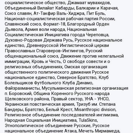
социалистическое общество, Джамаат мувахидов,
Объединенный Вилайат Кабарды, Балкарии и Карачая,
Союз славян, Ат-Такфир Валь-Хиджра, Пит Буль,
Национал-социалистическая рабочая партия России,
Славянский союз, Формат-18, Благородный Орден
Дьявола, Армия воли народа, Национальная
Социалистическая Инициатива города Череповца,
Духовно-Родовая Держава Русь, Русское национальное
единство, Древнерусской Инглистической церкви
Православных Староверов-Инглингов, Русский
общенациональный союз, Движение против нелегальной
иммиграции, Кровь и Честь, О свободе совести и о
религиозных объединениях, Омская организация
общественного политического движения Русское
национальное единство, Северное Братство, Клуб
Болельщиков Футбольного Клуба Динамо,
Файзрахманисты, Мусульманская религиозная организация
п. Боровский, Община Коренного Русского народа
Щелковского района, Правый сектор, УНА - УНСО,
Украинская повстанческая армия, Тризуб им. Степана
Бандеры, Братство, Белый Крест, Misanthropic division,
Религиозное объединение последователей инглиизма,
Народная Социальная Инициатива, TulaSkins,
Этнополитическое объединение Русские, Русское
национальное объединение Атака, Мечеть Мирмамеда,