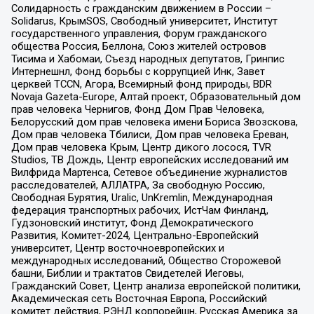
Солидарность с гражданским движением в России –
Solidarus, КрымSOS, Свободный университет, Институт
государственного управления, Форум гражданского
общества Россия, Беллона, Союз жителей островов
Тисима и Хабомаи, Съезд народных депутатов, Гринпис
Интернешнл, Фонд борьбы с коррупцией Инк, Завет
церквей TCCN, Агора, Всемирный фонд природы, BDR
Novaja Gazeta-Europe, Алтай проект, Образовательный дом
прав человека Чернигов, Фонд Дом Прав Человека,
Белорусский дом прав человека имени Бориса Звозскова,
Дом прав человека Тбилиси, Дом прав человека Ереван,
Дом прав человека Крым, Центр дикого лосося, TVR
Studios, ТВ Дождь, Центр европейских исследований им
Вилфрида Мартенса, Сетевое объединение журналистов
расследователей, АЛЛАТРА, За свободную Россию,
Свободная Бурятия, Uralic, UnKremlin, Международная
федерация транспортных рабочих, ИстЧам Финланд,
Гудзоновский институт, Фонд Демократического
Развития, Комитет-2024, Центрально-Европейский
университет, Центр восточноевропейских и
международных исследований, Общество Сторожевой
башни, Библии и трактатов Свидетелей Иеговы,
Гражданский Совет, Центр анализа европейской политики,
Академическая сеть Восточная Европа, Российский
комитет действия, РЭНД корпорейшн, Русская Америка за