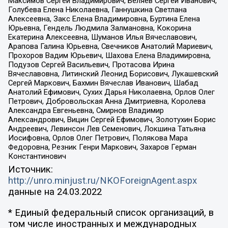
Максимов Сергей Владимирович, Беляев Сергей Иванович,
Голубева Елена Николаевна, Ганнушкина Светлана
Алексеевна, Закс Елена Владимировна, Буртина Елена
Юрьевна, Гендель Людмила Залмановна, Кокорина
Екатерина Алексеевна, Шуманов Илья Вячеславович,
Арапова Галина Юрьевна, Свечников Анатолий Мариевич,
Прохоров Вадим Юрьевич, Шахова Елена Владимировна,
Подузов Сергей Васильевич, Протасова Ирина
Вячеславовна, Литинский Леонид Борисович, Лукашевский
Сергей Маркович, Бахмин Вячеслав Иванович, Шабад
Анатолий Ефимович, Сухих Дарья Николаевна, Орлов Олег
Петрович, Добровольская Анна Дмитриевна, Королева
Александра Евгеньевна, Смирнов Владимир
Александрович, Вицин Сергей Ефимович, Золотухин Борис
Андреевич, Левинсон Лев Семенович, Локшина Татьяна
Иосифовна, Орлов Олег Петрович, Полякова Мара
Федоровна, Резник Генри Маркович, Захаров Герман
Константинович
Источник:
http://unro.minjust.ru/NKOForeignAgent.aspx
данные на
24.03.2022
* Единый федеральный список организаций, в
том числе иностранных и международных