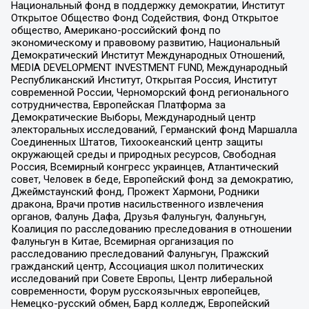
Национальный фонд в поддержку демократии, Институт
Открытое Общество Фонд Содействия, Фонд Открытое
общество, Американо-российский фонд по
экономическому и правовому развитию, Национальный
Демократический Институт Международных Отношений,
MEDIA DEVELOPMENT INVESTMENT FUND, Международный
Республиканский Институт, Открытая Россия, Институт
современной России, Черноморский фонд регионального
сотрудничества, Европейская Платформа за
Демократические Выборы, Международный центр
электоральных исследований, Германский фонд Маршалла
Соединенных Штатов, Тихоокеанский центр защиты
окружающей среды и природных ресурсов, Свободная
Россия, Всемирный конгресс украинцев, Атлантический
совет, Человек в беде, Европейский фонд за демократию,
Джеймстаунский фонд, Прожект Хармони, Родники
дракона, Врачи против насильственного извлечения
органов, Фалунь Дафа, Друзья Фалуньгун, Фалуньгун,
Коалиция по расследованию преследования в отношении
Фалуньгун в Китае, Всемирная организация по
расследованию преследований Фалуньгун, Пражский
гражданский центр, Ассоциация школ политических
исследований при Совете Европы, Центр либеральной
современности, Форум русскоязычных европейцев,
Немецко-русский обмен, Бард колледж, Европейский