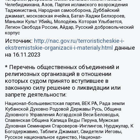
Челебиджихана, Азов, Партия исламского возрождения
Таджикистана, Народная самооборона, Дуббайский
джамаат, московская ячейка, Батал-Хаджи Белхороев,
Маньяки Культ Убийц, Молодёжь Которая Улыбается,
Легион Свобода России, Айдар, Русский добровольческий
корпус
Источник:
http://nac.gov.ru/terroristicheskie-i-
ekstremistskie-organizacii-i-materialy.html
данные
на
16.11.2023
* Перечень общественных объединений и
религиозных организаций в отношении
которых судом принято вступившее в
законную силу решение о ликвидации или
запрете деятельности:
Национал-большевистская партия, ВЕК РА, Рада земли
Кубанской Духовно Родовой Державы Русь, Община
Духовного Управления Асгардской Веси Беловодья,
Славянская Община Капища Веды Перуна, Мужская
Духовная Семинария Староверов-Инглингов, Нурджулар, К
Богодержавию, Таблиги Джамаат, Свидетели Иеговы,
Русское национальное единство, Национал-