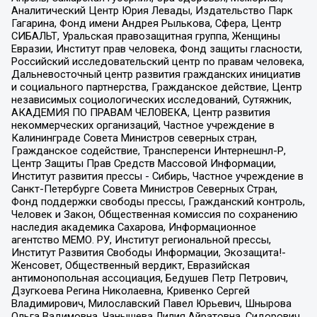
Аналитический Центр Юрия Левады, Издательство Парк
Гагарина, Фонд имени Андрея Рылькова, Сфера, Центр
СИБАЛЬТ, Уральская правозащитная группа, Женщины
Евразии, Институт прав человека, Фонд защиты гласности,
Российский исследовательский центр по правам человека,
Дальневосточный центр развития гражданских инициатив
и социального партнерства, Гражданское действие, Центр
независимых социологических исследований, Сутяжник,
АКАДЕМИЯ ПО ПРАВАМ ЧЕЛОВЕКА, Центр развития
некоммерческих организаций, Частное учреждение в
Калининграде Совета Министров северных стран,
Гражданское содействие, Трансперенси Интернешнл-Р,
Центр Защиты Прав Средств Массовой Информации,
Институт развития прессы - Сибирь, Частное учреждение в
Санкт-Петербурге Совета Министров Северных Стран,
Фонд поддержки свободы прессы, Гражданский контроль,
Человек и Закон, Общественная комиссия по сохранению
наследия академика Сахарова, Информационное
агентство МЕМО. РУ, Институт региональной прессы,
Институт Развития Свободы Информации, Экозащита!-
Женсовет, Общественный вердикт, Евразийская
антимонопольная ассоциация, Бедушев Петр Петрович,
Дзугкоева Регина Николаевна, Кривенко Сергей
Владимирович, Милославский Павел Юрьевич, Шнырова
Ольга Вадимовна, Чанышева Лилия Айратовна, Сидорович