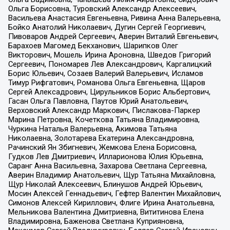
Ольга Борисовна, Туровский Александр Алексеевич,
Васильева Анастасия Евгеньевна, Ривина Анна Валерьевна,
Бойко Анатолий Николаевич, Дугин Сергей Георгиевич,
Пивоваров Андрей Сергеевич, Аверин Виталий Евгеньевич,
Барахоев Магомед Бекханович, Шарипков Олег
Викторович, Мошель Ирина Ароновна, Шведов Григорий
Сергеевич, Пономарев Лев Александрович, Каргалицкий
Борис Юльевич, Созаев Валерий Валерьевич, Исламов
Тимур Рифгатович, Романова Ольга Евгеньевна, Щаров
Сергей Алексадрович, Цирульников Борис Альбертович,
Гасан Ольга Павловна, Паутов Юрий Анатольевич,
Верховский Александр Маркович, Пислакова-Паркер
Марина Петровна, Кочеткова Татьяна Владимировна,
Чуркина Наталья Валерьевна, Акимова Татьяна
Николаевна, Золотарева Екатерина Александровна,
Рачинский Ян Збигневич, Жемкова Елена Борисовна,
Гудков Лев Дмитриевич, Илларионова Юлия Юрьевна,
Саранг Анна Васильевна, Захарова Светлана Сергеевна,
Аверин Владимир Анатольевич, Щур Татьяна Михайловна,
Щур Николай Алексеевич, Блинушов Андрей Юрьевич,
Мосин Алексей Геннадьевич, Гефтер Валентин Михайлович,
Симонов Алексей Кириллович, Флиге Ирина Анатольевна,
Мельникова Валентина Дмитриевна, Вититинова Елена
Владимировна, Баженова Светлана Куприяновна,