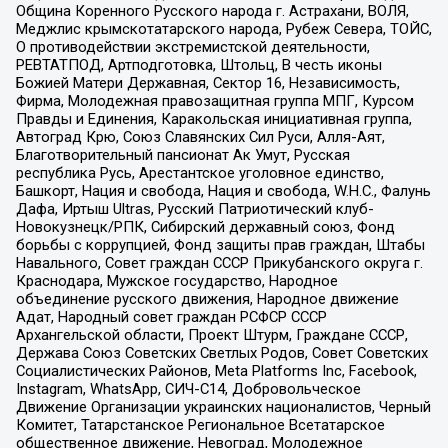
Община Коренного Русского народа г. Астрахани, ВОЛЯ,
Меджлис крымскотатарского народа, Рубеж Севера, ТОЙС,
О противодействии экстремистской деятельности,
РЕВТАТПОД, Артподготовка, Штольц, В честь иконы
Божией Матери Державная, Сектор 16, Независимость,
Фирма, Молодежная правозащитная группа МПГ, Курсом
Правды и Единения, Каракольская инициативная группа,
Автоград Крю, Союз Славянских Сил Руси, Алля-Аят,
Благотворительный пансионат Ак Умут, Русская
республика Русь, Арестантское уголовное единство,
Башкорт, Нация и свобода, Нация и свобода, W.H.С., Фалунь
Дафа, Иртыш Ultras, Русский Патриотический клуб-
Новокузнецк/РПК, Сибирский державный союз, Фонд
борьбы с коррупцией, Фонд защиты прав граждан, Штабы
Навального, Совет граждан СССР Прикубанского округа г.
Краснодара, Мужское государство, Народное
объединение русского движения, Народное движение
Адат, Народный совет граждан РСФСР СССР
Архангельской области, Проект Штурм, Граждане СССР,
Держава Союз Советских Светлых Родов, Совет Советских
Социалистических Районов, Meta Platforms Inc, Facebook,
Instagram, WhatsApp, СИЧ-С14, Добровольческое
Движение Организации украинских националистов, Черный
Комитет, Татарстанское Региональное Всетатарское
общественное движение, Невоград, Молодежное