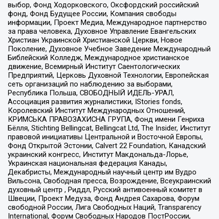
выбор, Фонд Ходорковского, Оксфордский российский
фонд, Фонд Будущее России, Компания свободы
информации, Проект Медиа, Международное партнерство
за права человека, Духовное Управление Евангельских
Христиан Украинской Христианской Церкви, Новое
Поколение, Духовное Учебное Заведение Международный
Библейский Колледж, Международное христианское
движение, Всемирный Институт Саентологических
Предприятий, Церковь Духовной Технологии, Европейская
сеть организаций по наблюдению за выборами,
Республика Польша, СВОБОДНЫЙ ИДЕЛЬ-УРАЛ,
Ассоциация развития журналистики, IStories fonds,
Королевский Институт Международных Отношений,
КРИМСЬКА ПРАВОЗАХИСНА ГРУПА, Фонд имени Генриха
Бёлля, Stichting Bellingcat, Bellingcat Ltd, The Insider, Институт
правовой инициативы Центральной и Восточной Европы,
Фонд Открытой Эстонии, Calvert 22 Foundation, Канадский
украинский конгресс, Институт Макдональда-Лорье,
Украинская национальная федерация Канады,
Декабристы, Международный научный центр им Вудро
Вильсона, Свободная пресса, Возрождение, Всеукраинский
духовный центр , Риддл, Русский антивоенный комитет в
Швеции, Проект Медуза, Фонд Андрея Сахарова, Форум
свободной России, Лига Свободных Наций, Transparеncy
International, Форум Свободных Народов ПостРоссии,