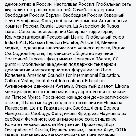
демократию в России, Настоящая Россия, Глобальная сеть
журналистов-расследователей, Служба поддержки,
Свободная Россия Берлин, Свободная Россия Северный
Рейн-Вестфалия, Фонд глобальной помощи, Антивоенный
комитет России, Russie-Libertes, La Asocicion de Rusos
Libres, Союз за возвращение Северных территорий,
Крымскотатарский Ресурсный Центр, Глобальный союз
IndustriALL, Russian Election Monitor, Article 19, Мнение
медиа, Федерация анархического черного креста, Радио
Свободная Европа, Германское общество изучения
Восточной Европы, Фонд имени Фридриха Эберта, XZ
gGmbH, Мобильная академия поддержки гендерной
демократии и миротворчества, Форум имени Льва
Копелева, American Councils for International Education,
Cultural Vistas, Institute of International Education,
Антивоенное движение Антальи, Открытый диалог, Школа
международных отношений и государственной политики
им Питера Мунка, Российско-канадский демократический
альянс, Школа международных отношений им Нормана
Патерсона, Центр Гражданских Свобод, Фонд Бориса
Немцова за Свободу, Фонд имени Фридриха Науманна за
свободу, Феминистское антивоенное сопротивление,
Комитет независимости Ингушетии, Прометей, Stop
Occupation of Karelia, Вернись живым, Фридом Хаус, СОТА
медиа, Либерально-демократическая Лига Украины