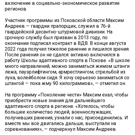
включение в социально-экономическое развитие
регионов.
Участник программы из Псковской области Максим
Андреев — гвардии прапорщик, служил в 76-й
гвардейской десантно-штурмовой дивизии. На
срочную службу был призван в 2013 году, по
окончании подписал контракт в ВДВ. В конце августа
2022 года получил тяжелое ранение и лишился зрения.
После ранения он не сдался: активно включился в
работу Школы адаптивного спорта в Пскове. «В школе
много направлений, можно заниматься жимом штанги
лежа, пауэрлифтингом, армрестлингом, стрельбой из
лука, волейболом сидя. Я хочу серьезно заниматься со
штангой — пока жму 90 килограммов», — отметил он.
На программу «Поколение чести» Максим ехал, чтобы
приобрести новые знания для дальнейшего
адаптивного спорта в регионе. «Хотелось, чтобы
большее количество людей, военнослужащих,
получивших ранения, узнали о нас, присоединились. И
вместе мы все двигались дальше, выступали на
соревнованиях», — подчеркнул Максим Андреев.