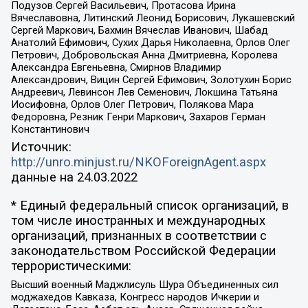
Подузов Сергей Васильевич, Протасова Ирина
Вячеславовна, Литинский Леонид Борисович, Лукашевский
Сергей Маркович, Бахмин Вячеслав Иванович, Шабад
Анатолий Ефимович, Сухих Дарья Николаевна, Орлов Олег
Петрович, Добровольская Анна Дмитриевна, Королева
Александра Евгеньевна, Смирнов Владимир
Александрович, Вицин Сергей Ефимович, Золотухин Борис
Андреевич, Левинсон Лев Семенович, Локшина Татьяна
Иосифовна, Орлов Олег Петрович, Полякова Мара
Федоровна, Резник Генри Маркович, Захаров Герман
Константинович
Источник:
http://unro.minjust.ru/NKOForeignAgent.aspx
данные на
24.03.2022
* Единый федеральный список организаций, в
том числе иностранных и международных
организаций, признанных в соответствии с
законодательством Российской Федерации
террористическими:
Высший военный Маджлисуль Шура Объединенных сил
моджахедов Кавказа, Конгресс народов Ичкерии и