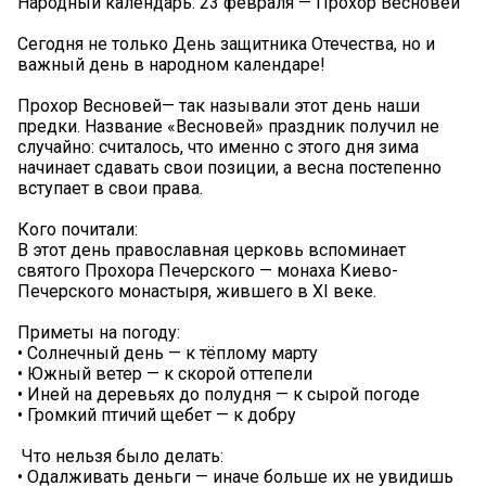
Народный календарь: 23 февраля — Прохор Весновей
Сегодня не только День защитника Отечества, но и
важный день в народном календаре! ️
Прохор Весновей— так называли этот день наши
предки. Название «Весновей» праздник получил не
случайно: считалось, что именно с этого дня зима
начинает сдавать свои позиции, а весна постепенно
вступает в свои права.
Кого почитали:
В этот день православная церковь вспоминает
святого Прохора Печерского — монаха Киево-
Печерского монастыря, жившего в XI веке.
Приметы на погоду:
• Солнечный день — к тёплому марту
• Южный ветер — к скорой оттепели
• Иней на деревьях до полудня — к сырой погоде
• Громкий птичий щебет — к добру
️ Что нельзя было делать:
• Одалживать деньги — иначе больше их не увидишь