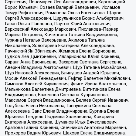
Сергеевич, Пономарев Лев Александрович, Каргалицкий
Борис Юльевич, Созаев Валерий Валерьевич, Исламов
Тимур Рифгатович, Романова Ольга Евгеньевна, Щаров
Сергей Алексадрович, Цирульников Борис Альбертович,
Гасан Ольга Павловна, Паутов Юрий Анатольевич,
Верховский Александр Маркович, Пислакова-Паркер
Марина Петровна, Кочеткова Татьяна Владимировна,
Чуркина Наталья Валерьевна, Акимова Татьяна
Николаевна, Золотарева Екатерина Александровна,
Рачинский Ян Збигневич, Жемкова Елена Борисовна,
Гудков Лев Дмитриевич, Илларионова Юлия Юрьевна,
Саранг Анна Васильевна, Захарова Светлана Сергеевна,
Аверин Владимир Анатольевич, Щур Татьяна Михайловна,
Щур Николай Алексеевич, Блинушов Андрей Юрьевич,
Мосин Алексей Геннадьевич, Гефтер Валентин Михайлович,
Симонов Алексей Кириллович, Флиге Ирина Анатольевна,
Мельникова Валентина Дмитриевна, Вититинова Елена
Владимировна, Баженова Светлана Куприяновна,
Максимов Сергей Владимирович, Беляев Сергей Иванович,
Голубева Елена Николаевна, Ганнушкина Светлана
Алексеевна, Закс Елена Владимировна, Буртина Елена
Юрьевна, Гендель Людмила Залмановна, Кокорина
Екатерина Алексеевна, Шуманов Илья Вячеславович,
Арапова Галина Юрьевна, Свечников Анатолий Мариевич,
Прохоров Вадим Юрьевич, Шахова Елена Владимировна,