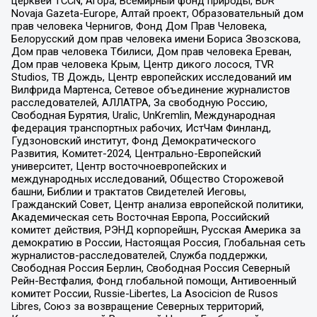
церквей TCCN, Агора, Всемирный фонд природы, BDR
Novaja Gazeta-Europe, Алтай проект, Образовательный дом
прав человека Чернигов, Фонд Дом Прав Человека,
Белорусский дом прав человека имени Бориса Звозскова,
Дом прав человека Тбилиси, Дом прав человека Ереван,
Дом прав человека Крым, Центр дикого лосося, TVR
Studios, ТВ Дождь, Центр европейских исследований им
Вилфрида Мартенса, Сетевое объединение журналистов
расследователей, АЛЛАТРА, За свободную Россию,
Свободная Бурятия, Uralic, UnKremlin, Международная
федерация транспортных рабочих, ИстЧам Финланд,
Гудзоновский институт, Фонд Демократического
Развития, Комитет-2024, Центрально-Европейский
университет, Центр восточноевропейских и
международных исследований, Общество Сторожевой
башни, Библии и трактатов Свидетелей Иеговы,
Гражданский Совет, Центр анализа европейской политики,
Академическая сеть Восточная Европа, Российский
комитет действия, РЭНД корпорейшн, Русская Америка за
демократию в России, Настоящая Россия, Глобальная сеть
журналистов-расследователей, Служба поддержки,
Свободная Россия Берлин, Свободная Россия Северный
Рейн-Вестфалия, Фонд глобальной помощи, Антивоенный
комитет России, Russie-Libertes, La Asocicion de Rusos
Libres, Союз за возвращение Северных территорий,