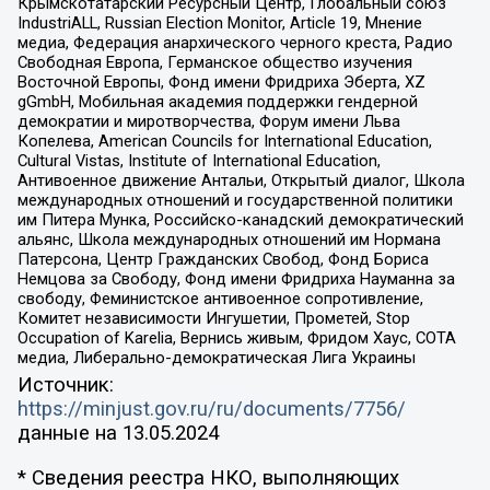
Крымскотатарский Ресурсный Центр, Глобальный союз
IndustriALL, Russian Election Monitor, Article 19, Мнение
медиа, Федерация анархического черного креста, Радио
Свободная Европа, Германское общество изучения
Восточной Европы, Фонд имени Фридриха Эберта, XZ
gGmbH, Мобильная академия поддержки гендерной
демократии и миротворчества, Форум имени Льва
Копелева, American Councils for International Education,
Cultural Vistas, Institute of International Education,
Антивоенное движение Антальи, Открытый диалог, Школа
международных отношений и государственной политики
им Питера Мунка, Российско-канадский демократический
альянс, Школа международных отношений им Нормана
Патерсона, Центр Гражданских Свобод, Фонд Бориса
Немцова за Свободу, Фонд имени Фридриха Науманна за
свободу, Феминистское антивоенное сопротивление,
Комитет независимости Ингушетии, Прометей, Stop
Occupation of Karelia, Вернись живым, Фридом Хаус, СОТА
медиа, Либерально-демократическая Лига Украины
Источник:
https://minjust.gov.ru/ru/documents/7756/
данные на
13.05.2024
* Сведения реестра НКО, выполняющих