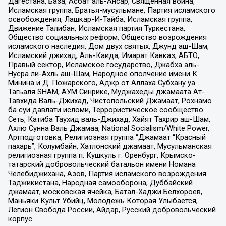
Дагестана, База, Асбат аль-Ансар, Священная война,
Исламская группа, Братья-мусульмане, Партия исламского
освобождения, Лашкар-И-Тайба, Исламская группа,
Движение Талибан, Исламская партия Туркестана,
Общество социальных реформ, Общество возрождения
исламского наследия, Дом двух святых, Джунд аш-Шам,
Исламский джихад, Аль-Каида, Имарат Кавказ, АБТО,
Правый сектор, Исламское государство, Джабха аль-
Нусра ли-Ахль аш-Шам, Народное ополчение имени К.
Минина и Д. Пожарского, Аджр от Аллаха Субхану уа
Тагьаля SHAM, АУМ Синрике, Муджахеды джамаата Ат-
Тавхида Валь-Джихад, Чистопольский Джамаат, Рохнамо
ба суи давлати исломи, Террористическое сообщество
Сеть, Катиба Таухид валь-Джихад, Хайят Тахрир аш-Шам,
Ахлю Сунна Валь Джамаа, National Socialism/White Power,
Артподготовка, Религиозная группа “Джамаат “Красный
пахарь”, Колумбайн, Хатлонский джамаат, Мусульманская
религиозная группа п. Кушкуль г. Оренбург, Крымско-
татарский добровольческий батальон имени Номана
Челебиджихана, Азов, Партия исламского возрождения
Таджикистана, Народная самооборона, Дуббайский
джамаат, московская ячейка, Батал-Хаджи Белхороев,
Маньяки Культ Убийц, Молодёжь Которая Улыбается,
Легион Свобода России, Айдар, Русский добровольческий
корпус