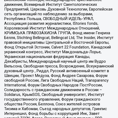
движение, Всемирный Институт Саентологических
Предприятий, Церковь Духовной Технологии, Европейская
сеть организаций по наблюдению за выборами,
Республика Польша, СВОБОДНЫЙ ИДЕЛЬ-УРАЛ,
Ассоциация развития журналистики, IStories fonds,
Королевский Институт Международных Отношений,
КРИМСЬКА ПРАВОЗАХИСНА ГРУПА, Фонд имени Генриха
Бёлля, Stichting Bellingcat, Bellingcat Ltd, The Insider, Институт
правовой инициативы Центральной и Восточной Европы,
Фонд Открытой Эстонии, Calvert 22 Foundation, Канадский
украинский конгресс, Институт Макдональда-Лорье,
Украинская национальная федерация Канады,
Декабристы, Международный научный центр им Вудро
Вильсона, Свободная пресса, Возрождение, Всеукраинский
духовный центр , Риддл, Русский антивоенный комитет в
Швеции, Проект Медуза, Фонд Андрея Сахарова, Форум
свободной России, Лига Свободных Наций, Transparеncy
International, Форум Свободных Народов ПостРоссии,
Солидарность с гражданским движением в России –
Solidarus, КрымSOS, Свободный университет, Институт
государственного управления, Форум гражданского
общества Россия, Беллона, Союз жителей островов
Тисима и Хабомаи, Съезд народных депутатов, Гринпис
Интернешнл, Фонд борьбы с коррупцией Инк, Завет