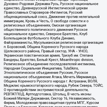
Духовно-Родовая Держава Русь, Русское национальное
единство, Древнерусской Инглистической церкви
Православных Староверов-Инглингов, Русский
общенациональный союз, Движение против нелегальной
иммиграции, Кровь и Честь, О свободе совести и о
религиозных объединениях, Омская организация
общественного политического движения Русское
национальное единство, Северное Братство, Клуб
Болельщиков Футбольного Клуба Динамо,
Файзрахманисты, Мусульманская религиозная организация
п. Боровский, Община Коренного Русского народа
Щелковского района, Правый сектор, УНА - УНСО,
Украинская повстанческая армия, Тризуб им. Степана
Бандеры, Братство, Белый Крест, Misanthropic division,
Религиозное объединение последователей инглиизма,
Народная Социальная Инициатива, TulaSkins,
Этнополитическое объединение Русские, Русское
национальное объединение Атака, Мечеть Мирмамеда,
Община Коренного Русского народа г. Астрахани, ВОЛЯ,
Меджлис крымскотатарского народа, Рубеж Севера, ТОЙС,
О противодействии экстремистской деятельности,
РЕВТАТПОД, Артподготовка, Штольц, В честь иконы
Божией Матери Державная, Сектор 16, Независимость,
Фирма, Молодежная правозащитная группа МПГ, Курсом
Правды и Единения, Каракольская инициативная группа,