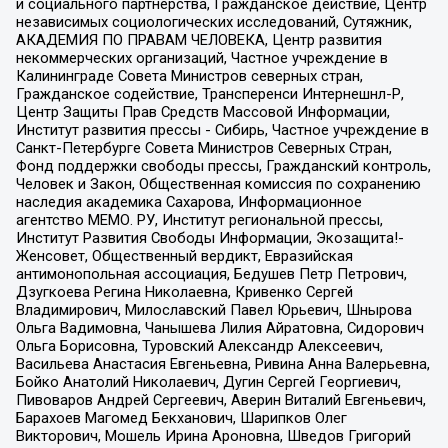
и социального партнерства, Гражданское действие, Центр
независимых социологических исследований, Сутяжник,
АКАДЕМИЯ ПО ПРАВАМ ЧЕЛОВЕКА, Центр развития
некоммерческих организаций, Частное учреждение в
Калининграде Совета Министров северных стран,
Гражданское содействие, Трансперенси Интернешнл-Р,
Центр Защиты Прав Средств Массовой Информации,
Институт развития прессы - Сибирь, Частное учреждение в
Санкт-Петербурге Совета Министров Северных Стран,
Фонд поддержки свободы прессы, Гражданский контроль,
Человек и Закон, Общественная комиссия по сохранению
наследия академика Сахарова, Информационное
агентство МЕМО. РУ, Институт региональной прессы,
Институт Развития Свободы Информации, Экозащита!-
Женсовет, Общественный вердикт, Евразийская
антимонопольная ассоциация, Бедушев Петр Петрович,
Дзугкоева Регина Николаевна, Кривенко Сергей
Владимирович, Милославский Павел Юрьевич, Шнырова
Ольга Вадимовна, Чанышева Лилия Айратовна, Сидорович
Ольга Борисовна, Туровский Александр Алексеевич,
Васильева Анастасия Евгеньевна, Ривина Анна Валерьевна,
Бойко Анатолий Николаевич, Дугин Сергей Георгиевич,
Пивоваров Андрей Сергеевич, Аверин Виталий Евгеньевич,
Барахоев Магомед Бекханович, Шарипков Олег
Викторович, Мошель Ирина Ароновна, Шведов Григорий