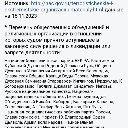
Источник:
http://nac.gov.ru/terroristicheskie-i-
ekstremistskie-organizacii-i-materialy.html
данные
на
16.11.2023
* Перечень общественных объединений и
религиозных организаций в отношении
которых судом принято вступившее в
законную силу решение о ликвидации или
запрете деятельности:
Национал-большевистская партия, ВЕК РА, Рада земли
Кубанской Духовно Родовой Державы Русь, Община
Духовного Управления Асгардской Веси Беловодья,
Славянская Община Капища Веды Перуна, Мужская
Духовная Семинария Староверов-Инглингов, Нурджулар, К
Богодержавию, Таблиги Джамаат, Свидетели Иеговы,
Русское национальное единство, Национал-
социалистическое общество, Джамаат мувахидов,
Объединенный Вилайат Кабарды, Балкарии и Карачая,
Союз славян, Ат-Такфир Валь-Хиджра, Пит Буль,
Национал-социалистическая рабочая партия России,
Славянский союз, Формат-18, Благородный Орден
Дьявола, Армия воли народа, Национальная
Социалистическая Инициатива города Череповца,