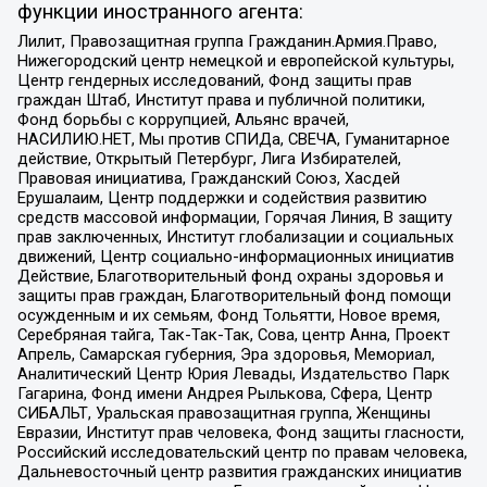
функции иностранного агента:
Лилит, Правозащитная группа Гражданин.Армия.Право,
Нижегородский центр немецкой и европейской культуры,
Центр гендерных исследований, Фонд защиты прав
граждан Штаб, Институт права и публичной политики,
Фонд борьбы с коррупцией, Альянс врачей,
НАСИЛИЮ.НЕТ, Мы против СПИДа, СВЕЧА, Гуманитарное
действие, Открытый Петербург, Лига Избирателей,
Правовая инициатива, Гражданский Союз, Хасдей
Ерушалаим, Центр поддержки и содействия развитию
средств массовой информации, Горячая Линия, В защиту
прав заключенных, Институт глобализации и социальных
движений, Центр социально-информационных инициатив
Действие, Благотворительный фонд охраны здоровья и
защиты прав граждан, Благотворительный фонд помощи
осужденным и их семьям, Фонд Тольятти, Новое время,
Серебряная тайга, Так-Так-Так, Сова, центр Анна, Проект
Апрель, Самарская губерния, Эра здоровья, Мемориал,
Аналитический Центр Юрия Левады, Издательство Парк
Гагарина, Фонд имени Андрея Рылькова, Сфера, Центр
СИБАЛЬТ, Уральская правозащитная группа, Женщины
Евразии, Институт прав человека, Фонд защиты гласности,
Российский исследовательский центр по правам человека,
Дальневосточный центр развития гражданских инициатив