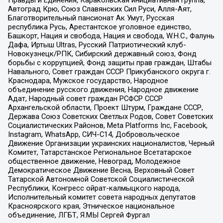
Автоград Крю, Союз Славянских Сил Руси, Алля-Аят,
Благотворительный пансионат Ак Умут, Русская
республика Русь, Арестантское уголовное единство,
Башкорт, Нация и свобода, Нация и свобода, W.H.С., Фалунь
Дафа, Иртыш Ultras, Русский Патриотический клуб-
Новокузнецк/РПК, Сибирский державный союз, Фонд
борьбы с коррупцией, Фонд защиты прав граждан, Штабы
Навального, Совет граждан СССР Прикубанского округа г.
Краснодара, Мужское государство, Народное
объединение русского движения, Народное движение
Адат, Народный совет граждан РСФСР СССР
Архангельской области, Проект Штурм, Граждане СССР,
Держава Союз Советских Светлых Родов, Совет Советских
Социалистических Районов, Meta Platforms Inc, Facebook,
Instagram, WhatsApp, СИЧ-С14, Добровольческое
Движение Организации украинских националистов, Черный
Комитет, Татарстанское Региональное Всетатарское
общественное движение, Невоград, Молодежное
Демократическое Движение Весна, Верховный Совет
Татарской Автономной Советской Социалистической
Республики, Конгресс ойрат-калмыцкого народа,
Исполнительный комитет совета народных депутатов
Красноярского края, Этническое национальное
объединение, ЛГБТ, Я.МЫ Сергей Фургал