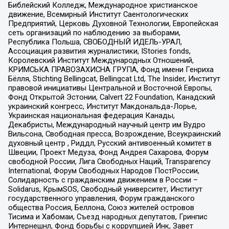
Библейский Колледж, Международное христианское
движение, Всемирный Институт Саентологических
Предприятий, Церковь Духовной Технологии, Европейская
сеть организаций по наблюдению за выборами,
Республика Польша, СВОБОДНЫЙ ИДЕЛЬ-УРАЛ,
Ассоциация развития журналистики, IStories fonds,
Королевский Институт Международных Отношений,
КРИМСЬКА ПРАВОЗАХИСНА ГРУПА, Фонд имени Генриха
Бёлля, Stichting Bellingcat, Bellingcat Ltd, The Insider, Институт
правовой инициативы Центральной и Восточной Европы,
Фонд Открытой Эстонии, Calvert 22 Foundation, Канадский
украинский конгресс, Институт Макдональда-Лорье,
Украинская национальная федерация Канады,
Декабристы, Международный научный центр им Вудро
Вильсона, Свободная пресса, Возрождение, Всеукраинский
духовный центр , Риддл, Русский антивоенный комитет в
Швеции, Проект Медуза, Фонд Андрея Сахарова, Форум
свободной России, Лига Свободных Наций, Transparеncy
International, Форум Свободных Народов ПостРоссии,
Солидарность с гражданским движением в России –
Solidarus, КрымSOS, Свободный университет, Институт
государственного управления, Форум гражданского
общества Россия, Беллона, Союз жителей островов
Тисима и Хабомаи, Съезд народных депутатов, Гринпис
Интернешнл, Фонд борьбы с коррупцией Инк, Завет