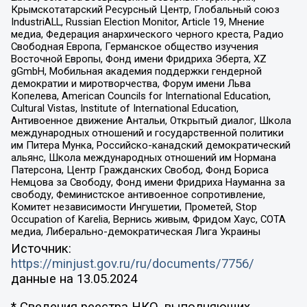
Крымскотатарский Ресурсный Центр, Глобальный союз
IndustriALL, Russian Election Monitor, Article 19, Мнение
медиа, Федерация анархического черного креста, Радио
Свободная Европа, Германское общество изучения
Восточной Европы, Фонд имени Фридриха Эберта, XZ
gGmbH, Мобильная академия поддержки гендерной
демократии и миротворчества, Форум имени Льва
Копелева, American Councils for International Education,
Cultural Vistas, Institute of International Education,
Антивоенное движение Антальи, Открытый диалог, Школа
международных отношений и государственной политики
им Питера Мунка, Российско-канадский демократический
альянс, Школа международных отношений им Нормана
Патерсона, Центр Гражданских Свобод, Фонд Бориса
Немцова за Свободу, Фонд имени Фридриха Науманна за
свободу, Феминистское антивоенное сопротивление,
Комитет независимости Ингушетии, Прометей, Stop
Occupation of Karelia, Вернись живым, Фридом Хаус, СОТА
медиа, Либерально-демократическая Лига Украины
Источник:
https://minjust.gov.ru/ru/documents/7756/
данные на
13.05.2024