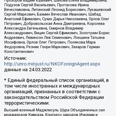
Прохоров Вадим Юрьевич, Шахова Елена Владимировна,
Подузов Сергей Васильевич, Протасова Ирина
Вячеславовна, Литинский Леонид Борисович, Лукашевский
Сергей Маркович, Бахмин Вячеслав Иванович, Шабад
Анатолий Ефимович, Сухих Дарья Николаевна, Орлов Олег
Петрович, Добровольская Анна Дмитриевна, Королева
Александра Евгеньевна, Смирнов Владимир
Александрович, Вицин Сергей Ефимович, Золотухин Борис
Андреевич, Левинсон Лев Семенович, Локшина Татьяна
Иосифовна, Орлов Олег Петрович, Полякова Мара
Федоровна, Резник Генри Маркович, Захаров Герман
Константинович
Источник:
http://unro.minjust.ru/NKOForeignAgent.aspx
данные на
24.03.2022
* Единый федеральный список организаций, в
том числе иностранных и международных
организаций, признанных в соответствии с
законодательством Российской Федерации
террористическими:
Высший военный Маджлисуль Шура Объединенных сил
моджахедов Кавказа, Конгресс народов Ичкерии и