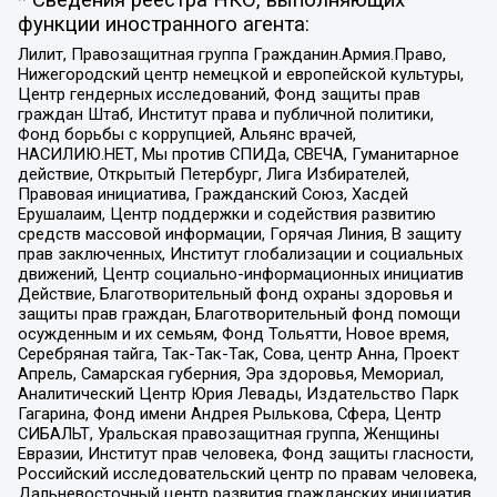
* Сведения реестра НКО, выполняющих
функции иностранного агента:
Лилит, Правозащитная группа Гражданин.Армия.Право,
Нижегородский центр немецкой и европейской культуры,
Центр гендерных исследований, Фонд защиты прав
граждан Штаб, Институт права и публичной политики,
Фонд борьбы с коррупцией, Альянс врачей,
НАСИЛИЮ.НЕТ, Мы против СПИДа, СВЕЧА, Гуманитарное
действие, Открытый Петербург, Лига Избирателей,
Правовая инициатива, Гражданский Союз, Хасдей
Ерушалаим, Центр поддержки и содействия развитию
средств массовой информации, Горячая Линия, В защиту
прав заключенных, Институт глобализации и социальных
движений, Центр социально-информационных инициатив
Действие, Благотворительный фонд охраны здоровья и
защиты прав граждан, Благотворительный фонд помощи
осужденным и их семьям, Фонд Тольятти, Новое время,
Серебряная тайга, Так-Так-Так, Сова, центр Анна, Проект
Апрель, Самарская губерния, Эра здоровья, Мемориал,
Аналитический Центр Юрия Левады, Издательство Парк
Гагарина, Фонд имени Андрея Рылькова, Сфера, Центр
СИБАЛЬТ, Уральская правозащитная группа, Женщины
Евразии, Институт прав человека, Фонд защиты гласности,
Российский исследовательский центр по правам человека,
Дальневосточный центр развития гражданских инициатив