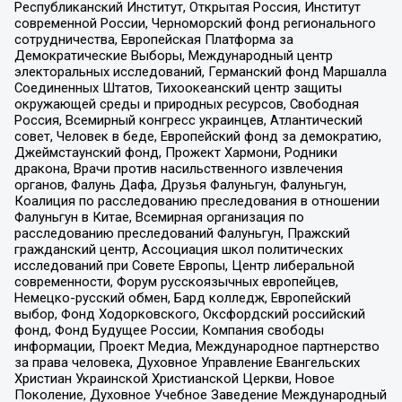
Республиканский Институт, Открытая Россия, Институт
современной России, Черноморский фонд регионального
сотрудничества, Европейская Платформа за
Демократические Выборы, Международный центр
электоральных исследований, Германский фонд Маршалла
Соединенных Штатов, Тихоокеанский центр защиты
окружающей среды и природных ресурсов, Свободная
Россия, Всемирный конгресс украинцев, Атлантический
совет, Человек в беде, Европейский фонд за демократию,
Джеймстаунский фонд, Прожект Хармони, Родники
дракона, Врачи против насильственного извлечения
органов, Фалунь Дафа, Друзья Фалуньгун, Фалуньгун,
Коалиция по расследованию преследования в отношении
Фалуньгун в Китае, Всемирная организация по
расследованию преследований Фалуньгун, Пражский
гражданский центр, Ассоциация школ политических
исследований при Совете Европы, Центр либеральной
современности, Форум русскоязычных европейцев,
Немецко-русский обмен, Бард колледж, Европейский
выбор, Фонд Ходорковского, Оксфордский российский
фонд, Фонд Будущее России, Компания свободы
информации, Проект Медиа, Международное партнерство
за права человека, Духовное Управление Евангельских
Христиан Украинской Христианской Церкви, Новое
Поколение, Духовное Учебное Заведение Международный