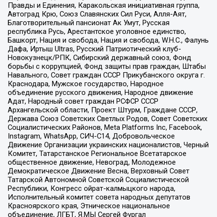
Правды и Единения, Каракольская инициативная группа,
Автоград Крю, Союз Славянских Сил Руси, Алля-Аят,
Благотворительный пансионат Ак Умут, Русская
республика Русь, Арестантское уголовное единство,
Башкорт, Нация и свобода, Нация и свобода, W.H.С., Фалунь
Дафа, Иртыш Ultras, Русский Патриотический клуб-
Новокузнецк/РПК, Сибирский державный союз, Фонд
борьбы с коррупцией, Фонд защиты прав граждан, Штабы
Навального, Совет граждан СССР Прикубанского округа г.
Краснодара, Мужское государство, Народное
объединение русского движения, Народное движение
Адат, Народный совет граждан РСФСР СССР
Архангельской области, Проект Штурм, Граждане СССР,
Держава Союз Советских Светлых Родов, Совет Советских
Социалистических Районов, Meta Platforms Inc, Facebook,
Instagram, WhatsApp, СИЧ-С14, Добровольческое
Движение Организации украинских националистов, Черный
Комитет, Татарстанское Региональное Всетатарское
общественное движение, Невоград, Молодежное
Демократическое Движение Весна, Верховный Совет
Татарской Автономной Советской Социалистической
Республики, Конгресс ойрат-калмыцкого народа,
Исполнительный комитет совета народных депутатов
Красноярского края, Этническое национальное
объединение, ЛГБТ, Я.МЫ Сергей Фургал