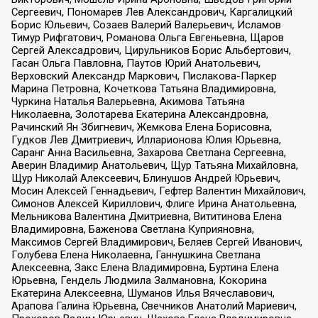
Сергеевич, Пономарев Лев Александрович, Каргалицкий
Борис Юльевич, Созаев Валерий Валерьевич, Исламов
Тимур Рифгатович, Романова Ольга Евгеньевна, Щаров
Сергей Алексадрович, Цирульников Борис Альбертович,
Гасан Ольга Павловна, Паутов Юрий Анатольевич,
Верховский Александр Маркович, Пислакова-Паркер
Марина Петровна, Кочеткова Татьяна Владимировна,
Чуркина Наталья Валерьевна, Акимова Татьяна
Николаевна, Золотарева Екатерина Александровна,
Рачинский Ян Збигневич, Жемкова Елена Борисовна,
Гудков Лев Дмитриевич, Илларионова Юлия Юрьевна,
Саранг Анна Васильевна, Захарова Светлана Сергеевна,
Аверин Владимир Анатольевич, Щур Татьяна Михайловна,
Щур Николай Алексеевич, Блинушов Андрей Юрьевич,
Мосин Алексей Геннадьевич, Гефтер Валентин Михайлович,
Симонов Алексей Кириллович, Флиге Ирина Анатольевна,
Мельникова Валентина Дмитриевна, Вититинова Елена
Владимировна, Баженова Светлана Куприяновна,
Максимов Сергей Владимирович, Беляев Сергей Иванович,
Голубева Елена Николаевна, Ганнушкина Светлана
Алексеевна, Закс Елена Владимировна, Буртина Елена
Юрьевна, Гендель Людмила Залмановна, Кокорина
Екатерина Алексеевна, Шуманов Илья Вячеславович,
Арапова Галина Юрьевна, Свечников Анатолий Мариевич,