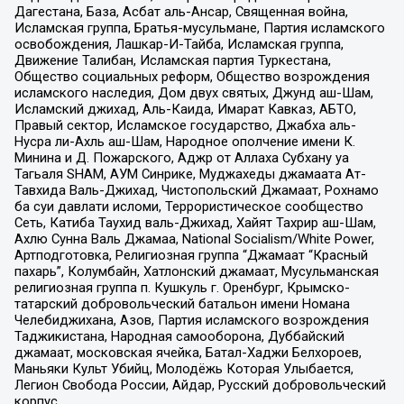
Дагестана, База, Асбат аль-Ансар, Священная война,
Исламская группа, Братья-мусульмане, Партия исламского
освобождения, Лашкар-И-Тайба, Исламская группа,
Движение Талибан, Исламская партия Туркестана,
Общество социальных реформ, Общество возрождения
исламского наследия, Дом двух святых, Джунд аш-Шам,
Исламский джихад, Аль-Каида, Имарат Кавказ, АБТО,
Правый сектор, Исламское государство, Джабха аль-
Нусра ли-Ахль аш-Шам, Народное ополчение имени К.
Минина и Д. Пожарского, Аджр от Аллаха Субхану уа
Тагьаля SHAM, АУМ Синрике, Муджахеды джамаата Ат-
Тавхида Валь-Джихад, Чистопольский Джамаат, Рохнамо
ба суи давлати исломи, Террористическое сообщество
Сеть, Катиба Таухид валь-Джихад, Хайят Тахрир аш-Шам,
Ахлю Сунна Валь Джамаа, National Socialism/White Power,
Артподготовка, Религиозная группа “Джамаат “Красный
пахарь”, Колумбайн, Хатлонский джамаат, Мусульманская
религиозная группа п. Кушкуль г. Оренбург, Крымско-
татарский добровольческий батальон имени Номана
Челебиджихана, Азов, Партия исламского возрождения
Таджикистана, Народная самооборона, Дуббайский
джамаат, московская ячейка, Батал-Хаджи Белхороев,
Маньяки Культ Убийц, Молодёжь Которая Улыбается,
Легион Свобода России, Айдар, Русский добровольческий
корпус