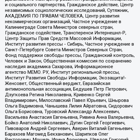
и социального партнерства, Гражданское действие, Центр
независимых социологических исследований, Сутяжник,
АКАДЕМИЯ ПО ПРАВАМ ЧЕЛОВЕКА, Центр развития
некоммерческих организаций, Частное учреждение в
Калининграде Совета Министров северных стран,
Гражданское содействие, Трансперенси Интернешнл-Р,
Центр Защиты Прав Средств Массовой Информации,
Институт развития прессы - Сибирь, Частное учреждение в
Санкт-Петербурге Совета Министров Северных Стран,
Фонд поддержки свободы прессы, Гражданский контроль,
Человек и Закон, Общественная комиссия по сохранению
наследия академика Сахарова, Информационное
агентство МЕМО. РУ, Институт региональной прессы,
Институт Развития Свободы Информации, Экозащита!-
Женсовет, Общественный вердикт, Евразийская
антимонопольная ассоциация, Бедушев Петр Петрович,
Дзугкоева Регина Николаевна, Кривенко Сергей
Владимирович, Милославский Павел Юрьевич, Шнырова
Ольга Вадимовна, Чанышева Лилия Айратовна, Сидорович
Ольга Борисовна, Туровский Александр Алексеевич,
Васильева Анастасия Евгеньевна, Ривина Анна Валерьевна,
Бойко Анатолий Николаевич, Дугин Сергей Георгиевич,
Пивоваров Андрей Сергеевич, Аверин Виталий Евгеньевич,
Барахоев Магомед Бекханович, Шарипков Олег
Викторович, Мошель Ирина Ароновна, Шведов Григорий