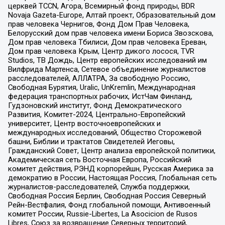
церквей TCCN, Агора, Всемирный фонд природы, BDR
Novaja Gazeta-Europe, Алтай проект, Образовательный дом
прав человека Чернигов, Фонд Дом Прав Человека,
Белорусский дом прав человека имени Бориса Звозскова,
Дом прав человека Тбилиси, Дом прав человека Ереван,
Дом прав человека Крым, Центр дикого лосося, TVR
Studios, ТВ Дождь, Центр европейских исследований им
Вилфрида Мартенса, Сетевое объединение журналистов
расследователей, АЛЛАТРА, За свободную Россию,
Свободная Бурятия, Uralic, UnKremlin, Международная
федерация транспортных рабочих, ИстЧам Финланд,
Гудзоновский институт, Фонд Демократического
Развития, Комитет-2024, Центрально-Европейский
университет, Центр восточноевропейских и
международных исследований, Общество Сторожевой
башни, Библии и трактатов Свидетелей Иеговы,
Гражданский Совет, Центр анализа европейской политики,
Академическая сеть Восточная Европа, Российский
комитет действия, РЭНД корпорейшн, Русская Америка за
демократию в России, Настоящая Россия, Глобальная сеть
журналистов-расследователей, Служба поддержки,
Свободная Россия Берлин, Свободная Россия Северный
Рейн-Вестфалия, Фонд глобальной помощи, Антивоенный
комитет России, Russie-Libertes, La Asocicion de Rusos
Libres, Союз за возвращение Северных территорий,