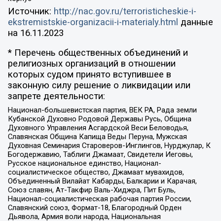
Источник:
http://nac.gov.ru/terroristicheskie-i-
ekstremistskie-organizacii-i-materialy.html
данные
на
16.11.2023
* Перечень общественных объединений и
религиозных организаций в отношении
которых судом принято вступившее в
законную силу решение о ликвидации или
запрете деятельности:
Национал-большевистская партия, ВЕК РА, Рада земли
Кубанской Духовно Родовой Державы Русь, Община
Духовного Управления Асгардской Веси Беловодья,
Славянская Община Капища Веды Перуна, Мужская
Духовная Семинария Староверов-Инглингов, Нурджулар, К
Богодержавию, Таблиги Джамаат, Свидетели Иеговы,
Русское национальное единство, Национал-
социалистическое общество, Джамаат мувахидов,
Объединенный Вилайат Кабарды, Балкарии и Карачая,
Союз славян, Ат-Такфир Валь-Хиджра, Пит Буль,
Национал-социалистическая рабочая партия России,
Славянский союз, Формат-18, Благородный Орден
Дьявола, Армия воли народа, Национальная