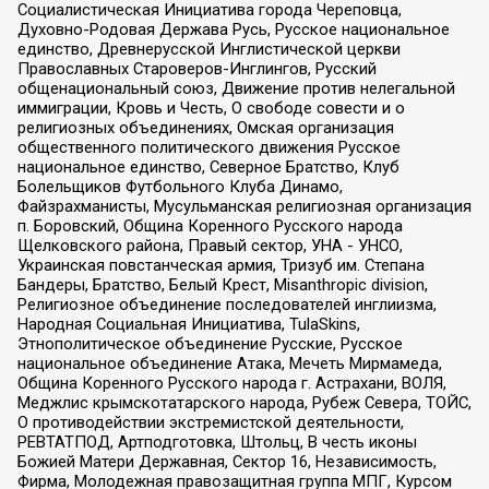
Социалистическая Инициатива города Череповца,
Духовно-Родовая Держава Русь, Русское национальное
единство, Древнерусской Инглистической церкви
Православных Староверов-Инглингов, Русский
общенациональный союз, Движение против нелегальной
иммиграции, Кровь и Честь, О свободе совести и о
религиозных объединениях, Омская организация
общественного политического движения Русское
национальное единство, Северное Братство, Клуб
Болельщиков Футбольного Клуба Динамо,
Файзрахманисты, Мусульманская религиозная организация
п. Боровский, Община Коренного Русского народа
Щелковского района, Правый сектор, УНА - УНСО,
Украинская повстанческая армия, Тризуб им. Степана
Бандеры, Братство, Белый Крест, Misanthropic division,
Религиозное объединение последователей инглиизма,
Народная Социальная Инициатива, TulaSkins,
Этнополитическое объединение Русские, Русское
национальное объединение Атака, Мечеть Мирмамеда,
Община Коренного Русского народа г. Астрахани, ВОЛЯ,
Меджлис крымскотатарского народа, Рубеж Севера, ТОЙС,
О противодействии экстремистской деятельности,
РЕВТАТПОД, Артподготовка, Штольц, В честь иконы
Божией Матери Державная, Сектор 16, Независимость,
Фирма, Молодежная правозащитная группа МПГ, Курсом