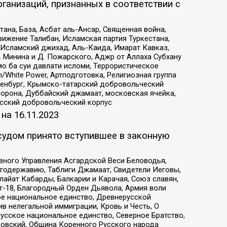
ганизаций, признанных в соответствии с
на, База, Асбат аль-Ансар, Священная война,
ижение Талибан, Исламская партия Туркестана,
Исламский джихад, Аль-Каида, Имарат Кавказ,
 Минина и Д. Пожарского, Аджр от Аллаха Субхану
о ба суи давлати исломи, Террористическое
/White Power, Артподготовка, Религиозная группа
Оренбург, Крымско-татарский добровольческий
орона, Дуббайский джамаат, московская ячейка,
усский добровольческий корпус
 на
16.11.2023
судом принято вступившее в законную
вного Управления Асгардской Веси Беловодья,
годержавию, Таблиги Джамаат, Свидетели Иеговы,
айат Кабарды, Балкарии и Карачая, Союз славян,
т-18, Благородный Орден Дьявола, Армия воли
ое национальное единство, Древнерусской
 нелегальной иммиграции, Кровь и Честь, О
усское национальное единство, Северное Братство,
ровский, Община Коренного Русского народа