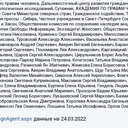
по правам человека, Дальневосточный центр развития гражданс
ологических исследований, Сутяжник, АКАДЕМИЯ ПО ПРАВАМ Ч
е Совета Министров северных стран, Гражданское содействие,
я прессы - Сибирь, Частное учреждение в Санкт-Петербурге С
 и Закон, Общественная комиссия по сохранению наследия ак
звития Свободы Информации, Экозащита!-Женсовет, Общественн
Регина Николаевна, Кривенко Сергей Владимирович, Милославс
совна, Туровский Александр Алексеевич, Васильева Анастасия
Пивоваров Андрей Сергеевич, Аверин Виталий Евгеньевич, Бара
горий Сергеевич, Пономарев Лев Александрович, Каргалицкий 
ньевна, Щаров Сергей Алексадрович, Цирульников Борис Альбер
ислакова-Паркер Марина Петровна, Кочеткова Татьяна Владими
сандровна, Рачинский Ян Збигневич, Жемкова Елена Борисовна,
лана Сергеевна, Аверин Владимир Анатольевич, Щур Татьяна М
фтер Валентин Михайлович, Симонов Алексей Кириллович, Флиг
женова Светлана Куприяновна, Максимов Сергей Владимирович, 
кс Елена Владимировна, Буртина Елена Юрьевна, Гендель Людм
евна, Свечников Анатолий Мариевич, Прохоров Вадим Юрьевич
инский Леонид Борисович, Лукашевский Сергей Маркович, Бахм
Добровольская Анна Дмитриевна, Королева Александра Евгенье
евинсон Лев Семенович, Локшина Татьяна Иосифовна, Орлов Ол
ignAgent.aspx
данные на
24.03.2022