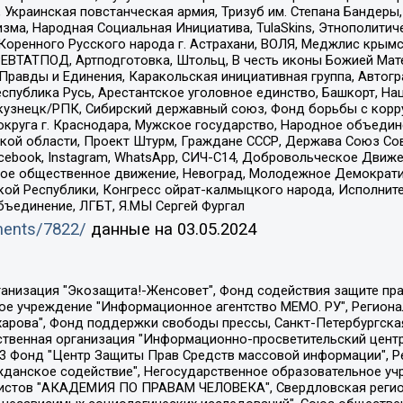
краинская повстанческая армия, Тризуб им. Степана Бандеры, Бр
зма, Народная Социальная Инициатива, TulaSkins, Этнополитич
оренного Русского народа г. Астрахани, ВОЛЯ, Меджлис крымс
РЕВТАТПОД, Артподготовка, Штольц, В честь иконы Божией Мате
равды и Единения, Каракольская инициативная группа, Автогра
спублика Русь, Арестантское уголовное единство, Башкорт, Наци
окузнецк/РПК, Сибирский державный союз, Фонд борьбы с кор
округа г. Краснодара, Мужское государство, Народное объедин
ой области, Проект Штурм, Граждане СССР, Держава Союз Сов
Facebook, Instagram, WhatsApp, СИЧ-С14, Добровольческое Движ
ское общественное движение, Невоград, Молодежное Демократ
ой Республики, Конгресс ойрат-калмыцкого народа, Исполнит
бъединение, ЛГБТ, Я.МЫ Сергей Фургал
uments/7822/
данные на
03.05.2024
Общество с ограниченной ответственностью "Радио Свободная Европа/Радио Свобода", Чешское информационное агентство "MEDIUM-ORIENT", Красноярская региональная общественная организация "Мы против СПИДа", Камалягин Денис Николаевич, Маркелов Сергей Евгеньевич, Пономарев Лев Александрович, Савицкая Людмила Алексеевна, Автономная некоммерческая организация "Центр по работе с проблемой насилия "НАСИЛИЮ.НЕТ", Межрегиональный профессиональный союз работников здравоохранения "Альянс врачей", Юридическое лицо, зарегистрированное в Латвийской Республике, SIA "Medusa Project" (регистрационный номер 40103797863, дата регистрации 10.06.2014), Некоммерческая организация "Фонд по борьбе с коррупцией", Автономная некоммерческая организация "Институт права и публичной политики", Баданин Роман Сергеевич, Гликин Максим Александрович, Железнова Мария Михайловна, Лукьянова Юлия Сергеевна, Маетная Елизавета Витальевна, Маняхин Петр Борисович, Чуракова Ольга Владимировна, Ярош Юлия Петровна, Юридическое лицо "The Insider SIA", зарегистрированное в Риге, Латвийская Республика (дата регистрации 26.06.2015), являющееся администратором доменного имени интернет-издания "The Insider SIA", https://theins.ru, Постернак Алексей Евгеньевич, Рубин Михаил Аркадьевич, Анин Роман Александрович, Юридическое лицо Istories fonds, зарегистрированное в Латвийской Республике (регистрационный номер 50008295751, дата регистрации 24.02.2020), Великовский Дмитрий Александрович, Долинина Ирина Николаевна, Мароховская Алеся Алексеевна, Шлейнов Роман Юрьевич, Шмагун Олеся Валентиновна, Общество с ограниченной ответственностью "Альтаир 2021", Общество с ограниченной ответственностью "Вега 2021", Общество с ограниченной ответственностью "Главный редактор 2021", Общество с ограниченной ответственностью "Ромашки монолит", Важенков Артем Валерьевич, Ивановская областная общественная организация "Центр гендерных исследований", Гурман Юрий Альбертович, Медиапроект "ОВД-Инфо", Егоров Владимир Владимирович, Жилинский Владимир Александрович, Общество с ограниченной ответственностью "ЗП", Иванова София Юрьевна, Карезина Инна Павловна, Кильтау Екатерина Викторовна, Петров Алексей Викторович, Пискунов Сергей Евгеньевич, Смирнов Сергей Сергеевич, Тихонов Михаил Сергеевич, Общество с ограниченной ответственностью "ЖУРНАЛИСТ-ИНОСТРАННЫЙ АГЕНТ", Арапова Галина Юрьевна, Вольтская Татьяна Анатольевна, Американская компания "Mason G.E.S. Anonymous Foundation" (США), являющаяся владельцем интернет-издания https://mnews.world/, Компания "Stichting Bellingcat", зарегистрированная в Нидерландах (дата регистрации 11.07.2018), Захаров Андрей Вячеславович, Клепиковская Екатерина Дмитриевна, Общество с ограниченной ответственностью "МЕМО", Перл Роман Александрович, Симонов Евгений Алексеевич, Соловьева Елена Анатольевна, Сотников Даниил Владимирович, Сурначева Елизавета Дмитриевна, Автономная некоммерческая организация по защите прав человека и информированию населения "Якутия – Наше Мнение", Общество с ограниченной ответственностью "Москоу диджитал медиа", с 26.01.2023 Общество с ограниченной ответственностью "Чайка Белые сады", Ветошкина Валерия Валерьевна, Заговора Максим Александрович, Межрегиональное общественное движение "Российская ЛГБТ - сеть", Оленичев Максим Владимирович, Павлов Иван Юрьевич, Скворцова Елена Сергеевна, Общество с ограниченной ответственностью "Как бы инагент", Кочетков Игорь Викторович, Общество с ограниченной ответственностью "Честные выборы", Еланчик Олег Александрович, Общество с ограниченной ответственностью "Нобелевский призыв", Гималова Регина Эмилевна, Григорьев Андрей Валерьевич, Григорьева Алина Александровна, Ассоциация по содействию защите прав призывников, альтернативнослужащих и военнослужащих "Правозащитная группа "Гражданин.Армия.Право", Хисамова Регина Фаритовна, Автономная некоммерческая организация по реализа