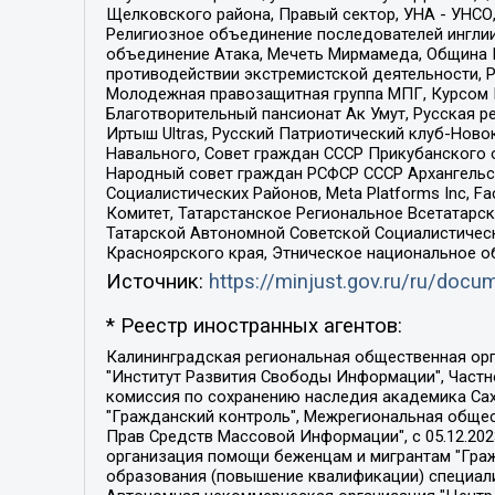
Щелковского района, Правый сектор, УНА - УНСО, У
Религиозное объединение последователей инглии
объединение Атака, Мечеть Мирмамеда, Община К
противодействии экстремистской деятельности, 
Молодежная правозащитная группа МПГ, Курсом П
Благотворительный пансионат Ак Умут, Русская ре
Иртыш Ultras, Русский Патриотический клуб-Нов
Навального, Совет граждан СССР Прикубанского 
Народный совет граждан РСФСР СССР Архангельск
Социалистических Районов, Meta Platforms Inc, 
Комитет, Татарстанское Региональное Всетатар
Татарской Автономной Советской Социалистическ
Красноярского края, Этническое национальное о
Источник:
https://minjust.gov.ru/ru/doc
* Реестр иностранных агентов:
Калининградская региональная общественная организация "Экозащита!-Женсовет", Фонд содействия защите прав и свобод граждан "Общественный вердикт", Фонд "Институт Развития Свободы Информации", Частное учреждение "Информационное агентство МЕМО. РУ", Региональная общественная организация "Общественная комиссия по сохранению наследия академика Сахарова", Фонд поддержки свободы прессы, Санкт-Петербургская общественная правозащитная организация "Гражданский контроль", Межрегиональная общественная организация "Информационно-просветительский центр "Мемориал", Региональный Фонд "Центр Защиты Прав Средств Массовой Информации", с 05.12.2023 Фонд "Центр Защиты Прав Средств массовой информации", Региональная общественная благотворительная организация помощи беженцам и мигрантам "Гражданское содействие", Негосударственное образовательное учреждение дополнительного профессионального образования (повышение квалификации) специалистов "АКАДЕМИЯ ПО ПРАВАМ ЧЕЛОВЕКА", Свердловская региональная общественная организация "Сутяжник", Автономная некоммерческая организация "Центр независимых социологических исследований", Союз общественных объединений "Российский исследовательский центр по правам человека", Региональное общественное учреждение научно-информационный центр "МЕМОРИАЛ", Некоммерческая организация "Фонд защиты гласности", Автономная некоммерческая организация "Институт прав человека", Городская общественная организация "Екатеринбургское общество "МЕМОРИАЛ", Городская общественная организация "Рязанское историко-просветительское и правозащитное общество "Мемориал" (Рязанский Мемориал), Челябинский региональный орган общественной самодеятельности – женское общественное объединение "Женщины Евразии", Челябинский региональный орган общественной самодеятельности "Уральская правозащитная группа", Фонд содействия защите здоровья и социальной справедливости имени Андрея Рылькова, Автономная Некоммерческая Организация "Аналитический Центр Юрия Левады", Автономная некоммерческая организация социальной поддержки населения "Проект Апрель", Региональная общественная организация помощи женщинам и детям, находящимся в кризисной ситуации "Информационно-методический центр "Анна", Фонд содействия развитию массовых коммуникаций и правовому просвещению "Так-так-Так", Фонд содействия устойчивому развитию "Серебряная тайга", Свердловский региональный общественный фонд социальных проектов "Новое время", "Idel.Реалии", Кавказ.Реалии, Крым.Реалии, Телеканал Настоящее Время, Татаро-башкирская служба Радио Свобода (Azatliq Radiosi), Радио Свободная Европа/Радио Свобода (PCE/PC), "Сибирь.Реалии", "Фактограф", Благотворительный фонд помощи осужденным и их семьям, Автономная некоммерческая организация "Институт глобализации и социальных движений", Фонд "В защиту прав заключенных", Частное учреждение "Центр поддержки и содействия развитию средств массовой информации", Пензенский региональный общественный благотворительный фонд "Гражданский союз", "Север.Реалии", Некоммерческая организация Фонд "Правовая инициатива", 