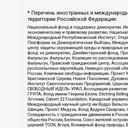
* Перечень иностранных и международн
территории Российской Федерации:
Национальный фонд в поддержку демократии, Ин
экономическому и правовому развитию, Национ
Международный Республиканский Институт, Откры
Платформа за Демократические Выборы, Междуна
центр защиты окружающей среды и природных ресу
фонд за демократию, Джеймстаунский фонд, Прож
Фалуньгун, Фалуньгун, Коалиция по расследован
Фалуньгун, Пражский гражданский центр, Ассоци
русскоязычных европейцев, Немецко-русский об
России, Компания свободы информации, Проект М
Христианской Церкви, Новое Поколение, Духовн
Институт Саентологических Предприятий, Церков
СВОБОДНЫЙ ИДЕЛЬ-УРАЛ, Ассоциация развития ж
ГРУПА, Фонд имени Генриха Бёлля, Stichting Bellin
Эстонии, Calvert 22 Foundation, Канадский укра
Международный научный центр им Вудро Вильсона
Швеции, Проект Медуза, Фонд Андрея Сахарова, Ф
Солидарность с гражданским движением в России 
общества Россия, Беллона, Союз жителей острово
церквей TCCN, Агора, Всемирный фонд природы, B