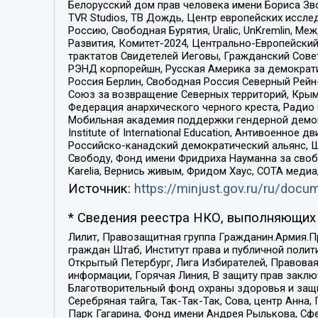
Белорусский дом прав человека имени Бориса Зво
TVR Studios, ТВ Дождь, Центр европейских иссл
Россию, Свободная Бурятия, Uralic, UnKremlin, 
Развития, Комитет-2024, Центрально-Европейски
трактатов Свидетелей Иеговы, Гражданский Совет
РЭНД корпорейшн, Русская Америка за демократи
Россия Берлин, Свободная Россия Северный Рейн-В
Союз за возвращение Северных территорий, Крымско
Федерация анархического черного креста, Радио
Мобильная академия поддержки гендерной демократи
Institute of International Education, Антивоенн
Российско-канадский демократический альянс, 
Свободу, Фонд имени Фридриха Науманна за свобо
Karelia, Вернись живым, Фридом Хаус, СОТА меди
Источник:
https://minjust.gov.ru/ru/doc
* Сведения реестра НКО, выполняющих 
Лилит, Правозащитная группа Гражданин.Армия.П
граждан Штаб, Институт права и публичной поли
Открытый Петербург, Лига Избирателей, Правова
информации, Горячая Линия, В защиту прав закл
Благотворительный фонд охраны здоровья и защи
Серебряная тайга, Так-Так-Так, Сова, центр Анн
Парк Гагарина, Фонд имени Андрея Рылькова, Сф