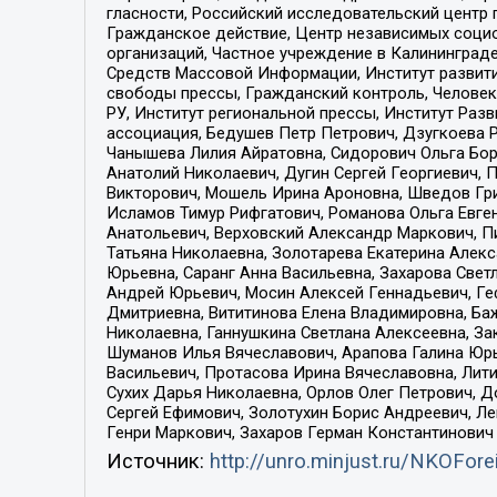
гласности, Российский исследовательский центр 
Гражданское действие, Центр независимых соци
организаций, Частное учреждение в Калининград
Средств Массовой Информации, Институт развити
свободы прессы, Гражданский контроль, Человек
РУ, Институт региональной прессы, Институт Ра
ассоциация, Бедушев Петр Петрович, Дзугкоева 
Чанышева Лилия Айратовна, Сидорович Ольга Бори
Анатолий Николаевич, Дугин Сергей Георгиевич, 
Викторович, Мошель Ирина Ароновна, Шведов Гри
Исламов Тимур Рифгатович, Романова Ольга Евге
Анатольевич, Верховский Александр Маркович, П
Татьяна Николаевна, Золотарева Екатерина Алек
Юрьевна, Саранг Анна Васильевна, Захарова Свет
Андрей Юрьевич, Мосин Алексей Геннадьевич, Ге
Дмитриевна, Вититинова Елена Владимировна, Ба
Николаевна, Ганнушкина Светлана Алексеевна, За
Шуманов Илья Вячеславович, Арапова Галина Юрь
Васильевич, Протасова Ирина Вячеславовна, Лит
Сухих Дарья Николаевна, Орлов Олег Петрович, 
Сергей Ефимович, Золотухин Борис Андреевич, Л
Генри Маркович, Захаров Герман Константинович
Источник:
http://unro.minjust.ru/NKOFore