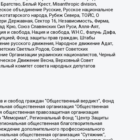
атство, Белый Крест, Misanthropic division,
еское объединение Русские, Русское национальное
котатарского народа, Рубеж Севера, ТОЙС, О
ри Державная, Сектор 16, Независимость, Фирма,
д Крю, Союз Славянских Сил Руси, Алля-Аят,
я и свобода, Нация и свобода, W.H.С., Фалунь Дафа,
рупцией, Фонд защиты прав граждан, Штабы
ение русского движения, Народное движение Адат,
етских Светлых Родов, Совет Советских
ение Организации украинских националистов, Черный
ическое Движение Весна, Верховный Совет
ельный комитет совета народных депутатов
ции социально-правовых программ "Лилит", Дальневосточное общественное движение "Маяк", Санкт-Петербургская ЛГБТ-инициативная группа "Выход", Инициативная группа ЛГБТ+ "Реверс", Алексеев Андрей Викторович, Бекбулатова Таисия Львовна, Беляев Иван Михайлович, Владыкина Елена Сергеевна, Гельман Марат Александрович, Никульшина Вероника Юрьевна, Толоконникова Надежда Андреевна, Шендерович Виктор Анатольевич, Общество с ограниченной ответственностью "Данное сообщение", Общество с ограниченной ответственностью Издательский дом "Новая глава", Айнбиндер Александра Александровна, Московский комьюнити-центр для ЛГБТ+инициатив, Благотворительный фонд развития филантропии, Deutsche Welle (Германия, Kurt-Schumacher-Strasse 3, 53113 Bonn), Борзунова Мария Михайловна, Воробьев Виктор Викторович, Голубева Анна Львовна, Константинова Алла Михайловна, Малкова Ирина Владимировна, Мурадов Мурад Абдулгалимович, Осетинская Елизавета Николаевна, Понасенков Евгений Николаевич, Ганапольский Матвей Юрьевич, Киселев Евгений Алексеевич, Борухович Ирина Григорьевна, Дремин Иван Тимофеевич, Дубровский Дмитрий Викторович, Красноярская региональная общественная организация поддержки и развития альтернативных образовательных технологий и межкультурных коммуникаций "ИНТЕРРА", Маяковская Екатерина Алексеевна, Фейгин Марк Захарович, Филимонов Андрей Викторович, Дзугкоева Регина Николаевна, Доброхотов Роман Александрович, Дудь Юрий Александрович, Елкин Сергей Владимирович, Кругликов Кирилл Игоревич, Сабунаева Мария Леонидовна, Семенов Алексей Владимирович, Шаинян Карен Багратович, Шульман Екатерина Михайловна, Асафьев Артур Валерьевич, Вахштайн Виктор Семенович, Венедиктов Алексей Алексеевич, Лушникова Екатерина Евгеньевна, Волков Леонид Михайлович, Невзоров Александр Глебович, Пархоменко Сергей Борисович, Сироткин Ярослав Николаевич, Кара-Мурза Владимир Владимирович, Баранова Наталья Владимировна, Гозман Леонид Яковлевич, Кагарлицкий Борис Юльевич, Климарев Михаил Валерьевич, Милов Владимир Станиславович, Автономная некоммерческая организация Краснодарский центр современного искусства "Типография", Моргенштерн Алишер Тагирович, Соболь Любовь Эдуардовна, Общество с ограниченной ответственностью "ЛИЗА НОРМ", Каспаров Гарри Кимович, Ходорковский Михаил Борисович, Общество с ограниченной ответственностью "Апрельские тезисы", Данилович Ирина Брониславовна, Кашин Олег Владимирович, Петров Николай Владимирович, Пивоваров Алексей Владимирович, Соколов Михаил Владимирович, Цветкова Юлия Владимировна, Чичваркин Евгений Александрович, Комитет против пыток/Команда против пыток, Общество с ограниченной ответственностью "Первый научный", Общество с ограниченной ответственностью "Вертолет и ко", Белоцерковская Вероника Борисовна, Кац Максим Евгеньевич, Лазарева Татьяна Юрьевна, Шаведдинов Руслан Табризович, Яшин Илья Валерьевич, Общество с ограниченной ответственностью "Иноагент ААВ", Алешковский Дмитрий Петрович, Альбац Евгения Марковна, Быков Дмитрий Львович, Галямина Юлия Евгеньевна, Лойко Сергей Леонидович, Мартынов Кирилл Константинович, Медведев Сергей Александрович, Крашенинников Федор Геннадиевич, Гордеева Катерина Вл