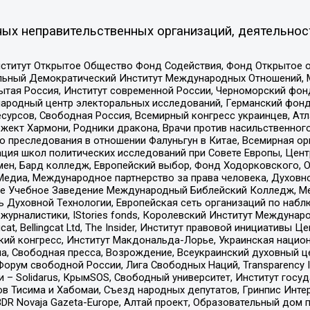
ых неправительственных организаций, деятельнос
ститут Открытое Общество Фонд Содействия, Фонд Открытое 
альный Демократический Институт Международных Отношений,
тая Россия, Институт современной России, Черноморский фонд
родный центр электоральных исследований, Германский фонд
рсов, Свободная Россия, Всемирный конгресс украинцев, Атла
ект Хармони, Родники дракона, Врачи против насильственного
ию преследования в отношении Фалуньгун в Китае, Всемирная о
ация школ политических исследований при Совете Европы, Цен
мен, Бард колледж, Европейский выбор, Фонд Ходорковского,
едиа, Международное партнерство за права человека, Духовно
ое Учебное Заведение Международный Библейский Колледж, М
ь Духовной Технологии, Европейская сеть организаций по наб
урналистики, IStories fonds, Королевский Институт Между
gcat, Bellingcat Ltd, The Insider, Институт правовой инициатив
инский конгресс, Институт Макдональда-Лорье, Украинская нац
, Свободная пресса, Возрождение, Всеукраинский духовный цен
орум свободной России, Лига Свободных Наций, Transparеncy I
– Solidarus, КрымSOS, Свободный университет, Институт госу
в Тисима и Хабомаи, Съезд народных депутатов, Гринпис Инте
DR Novaja Gazeta-Europe, Алтай проект, Образовательный дом 