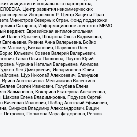
ких инициатив и социального партнерства,
ЕЛОВЕКА, Центр развития некоммерческих
 Трансперенси Интернешнл-Р, Центр Защиты Прав
овета Министров Северных Стран, Фонд поддержки
адемика Сахарова, Информационное агентство МЕМО.
ый вердикт, Евразийская антимонопольная
кий Павел Юрьевич, Шнырова Ольга Вадимовна,
 Евгеньевна, Ривина Анна Валерьевна, Бойко
хоев Магомед Бекханович, Шарипков Олег
Борис Юльевич, Созаев Валерий Валерьевич,
тович, Гасан Ольга Павловна, Паутов Юрий
ровна, Чуркина Наталья Валерьевна, Акимова
 Гудков Лев Дмитриевич, Илларионова Юлия
ихайловна, Щур Николай Алексеевич, Блинушов
е Ирина Анатольевна, Мельникова Валентина
Беляев Сергей Иванович, Голубева Елена
ила Залмановна, Кокорина Екатерина Алексеевна,
, Шахова Елена Владимировна, Подузов Сергей
ин Вячеслав Иванович, Шабад Анатолий Ефимович,
вна, Смирнов Владимир Александрович, Вицин
ег Петрович, Полякова Мара Федоровна, Резник