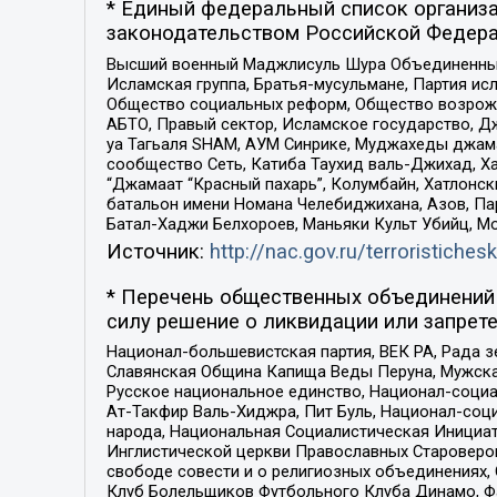
* Единый федеральный список организа
законодательством Российской Федера
Высший военный Маджлисуль Шура Объединенных с
Исламская группа, Братья-мусульмане, Партия ис
Общество социальных реформ, Общество возрожд
АБТО, Правый сектор, Исламское государство, Д
уа Тагьаля SHAM, АУМ Синрике, Муджахеды джама
сообщество Сеть, Катиба Таухид валь-Джихад, Хай
“Джамаат “Красный пахарь”, Колумбайн, Хатлонск
батальон имени Номана Челебиджихана, Азов, Па
Батал-Хаджи Белхороев, Маньяки Культ Убийц, М
Источник:
http://nac.gov.ru/terroristichesk
* Перечень общественных объединений 
силу решение о ликвидации или запрете
Национал-большевистская партия, ВЕК РА, Рада 
Славянская Община Капища Веды Перуна, Мужская
Русское национальное единство, Национал-социа
Ат-Такфир Валь-Хиджра, Пит Буль, Национал-соц
народа, Национальная Социалистическая Инициат
Инглистической церкви Православных Староверов
свободе совести и о религиозных объединениях,
Клуб Болельщиков Футбольного Клуба Динамо, Фа