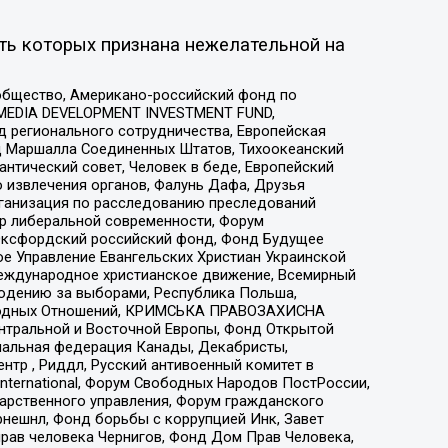
ть которых признана нежелательной на
общество, Американо-российский фонд по
 MEDIA DEVELOPMENT INVESTMENT FUND,
 регионального сотрудничества, Европейская
 Маршалла Соединенных Штатов, Тихоокеанский
нтический совет, Человек в беде, Европейский
 извлечения органов, Фалунь Дафа, Друзья
рганизация по расследованию преследований
тр либеральной современности, Форум
 Оксфордский российский фонд, Фонд Будущее
е Управление Евангельских Христиан Украинской
еждународное христианское движение, Всемирный
людению за выборами, Республика Польша,
народных Отношений, КРИМСЬКА ПРАВОЗАХИСНА
ы Центральной и Восточной Европы, Фонд Открытой
иональная федерация Канады, Декабристы,
тр , Риддл, Русский антивоенный комитет в
nternational, Форум Свободных Народов ПостРоссии,
дарственного управления, Форум гражданского
рнешнл, Фонд борьбы с коррупцией Инк, Завет
прав человека Чернигов, Фонд Дом Прав Человека,