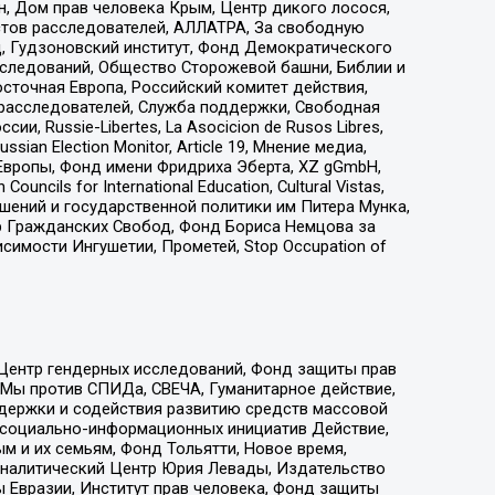
н, Дом прав человека Крым, Центр дикого лосося,
стов расследователей, АЛЛАТРА, За свободную
д, Гудзоновский институт, Фонд Демократического
сследований, Общество Сторожевой башни, Библии и
сточная Европа, Российский комитет действия,
-расследователей, Служба поддержки, Свободная
 Russie-Libertes, La Asocicion de Rusos Libres,
an Election Monitor, Article 19, Мнение медиа,
Европы, Фонд имени Фридриха Эберта, XZ gGmbH,
ls for International Education, Cultural Vistas,
ошений и государственной политики им Питера Мунка,
 Гражданских Свобод, Фонд Бориса Немцова за
имости Ингушетии, Прометей, Stop Occupation of
 Центр гендерных исследований, Фонд защиты прав
 Мы против СПИДа, СВЕЧА, Гуманитарное действие,
ддержки и содействия развитию средств массовой
р социально-информационных инициатив Действие,
 и их семьям, Фонд Тольятти, Новое время,
, Аналитический Центр Юрия Левады, Издательство
 Евразии, Институт прав человека, Фонд защиты