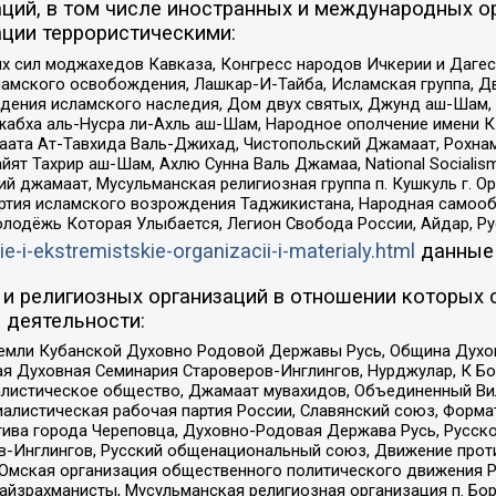
ций, в том числе иностранных и международных ор
ции террористическими:
ил моджахедов Кавказа, Конгресс народов Ичкерии и Дагеста
ламского освобождения, Лашкар-И-Тайба, Исламская группа, Дв
ения исламского наследия, Дом двух святых, Джунд аш-Шам, 
жабха аль-Нусра ли-Ахль аш-Шам, Народное ополчение имени К.
ата Ат-Тавхида Валь-Джихад, Чистопольский Джамаат, Рохнам
ят Тахрир аш-Шам, Ахлю Сунна Валь Джамаа, National Socialism
ий джамаат, Мусульманская религиозная группа п. Кушкуль г. 
ртия исламского возрождения Таджикистана, Народная самооб
олодёжь Которая Улыбается, Легион Свобода России, Айдар, Р
ie-i-ekstremistskie-organizacii-i-materialy.html
данные
и религиозных организаций в отношении которых 
 деятельности:
земли Кубанской Духовно Родовой Державы Русь, Община Духо
 Духовная Семинария Староверов-Инглингов, Нурджулар, К Бо
листическое общество, Джамаат мувахидов, Объединенный Вил
иалистическая рабочая партия России, Славянский союз, Форма
ива города Череповца, Духовно-Родовая Держава Русь, Русск
-Инглингов, Русский общенациональный союз, Движение против
 Омская организация общественного политического движения Р
йзрахманисты, Мусульманская религиозная организация п. Бо