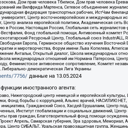
зскова, Дом прав человека Тбилиси, Дом прав человека Ерева
едований им Вилфрида Мартенса, Сетевое объединение журнали
Международная федерация транспортных рабочих, ИстЧам Финлан
й университет, Центр восточноевропейских и международных и
, Центр анализа европейской политики, Академическая сеть Во
ю в России, Настоящая Россия, Глобальная сеть журналистов
естфалия, Фонд глобальной помощи, Антивоенный комитет России,
татарский Ресурсный Центр, Глобальный союз IndustriALL, Russi
 Свободная Европа, Германское общество изучения Восточной 
и и миротворчества, Форум имени Льва Копелева, American Counci
ое движение Антальи, Открытый диалог, Школа международных отн
Школа международных отношений им Нормана Патерсона, Центр
ду, Феминистское антивоенное сопротивление, Комитет независ
а, Либерально-демократическая Лига Украины
uments/7756/
данные на
13.05.2024
функции иностранного агента:
раво, Нижегородский центр немецкой и европейской культуры,
тики, Фонд борьбы с коррупцией, Альянс врачей, НАСИЛИЮ.НЕТ,
я инициатива, Гражданский Союз, Хасдей Ерушалаим, Центр по
юченных, Институт глобализации и социальных движений, Цент
ты прав граждан, Благотворительный фонд помощи осужденным
а, Проект Апрель, Самарская губерния, Эра здоровья, Мемориал
ера, Центр СИБАЛЬТ, Уральская правозащитная группа, Женщины