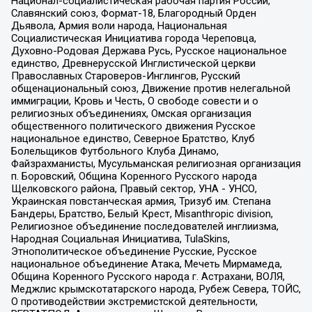
Национал-социалистическая рабочая партия России,
Славянский союз, Формат-18, Благородный Орден
Дьявола, Армия воли народа, Национальная
Социалистическая Инициатива города Череповца,
Духовно-Родовая Держава Русь, Русское национальное
единство, Древнерусской Инглистической церкви
Православных Староверов-Инглингов, Русский
общенациональный союз, Движение против нелегальной
иммиграции, Кровь и Честь, О свободе совести и о
религиозных объединениях, Омская организация
общественного политического движения Русское
национальное единство, Северное Братство, Клуб
Болельщиков Футбольного Клуба Динамо,
Файзрахманисты, Мусульманская религиозная организация
п. Боровский, Община Коренного Русского народа
Щелковского района, Правый сектор, УНА - УНСО,
Украинская повстанческая армия, Тризуб им. Степана
Бандеры, Братство, Белый Крест, Misanthropic division,
Религиозное объединение последователей инглиизма,
Народная Социальная Инициатива, TulaSkins,
Этнополитическое объединение Русские, Русское
национальное объединение Атака, Мечеть Мирмамеда,
Община Коренного Русского народа г. Астрахани, ВОЛЯ,
Меджлис крымскотатарского народа, Рубеж Севера, ТОЙС,
О противодействии экстремистской деятельности,