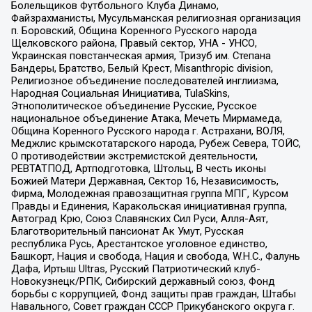
Болельщиков Футбольного Клуба Динамо,
Файзрахманисты, Мусульманская религиозная организация
п. Боровский, Община Коренного Русского народа
Щелковского района, Правый сектор, УНА - УНСО,
Украинская повстанческая армия, Тризуб им. Степана
Бандеры, Братство, Белый Крест, Misanthropic division,
Религиозное объединение последователей инглиизма,
Народная Социальная Инициатива, TulaSkins,
Этнополитическое объединение Русские, Русское
национальное объединение Атака, Мечеть Мирмамеда,
Община Коренного Русского народа г. Астрахани, ВОЛЯ,
Меджлис крымскотатарского народа, Рубеж Севера, ТОЙС,
О противодействии экстремистской деятельности,
РЕВТАТПОД, Артподготовка, Штольц, В честь иконы
Божией Матери Державная, Сектор 16, Независимость,
Фирма, Молодежная правозащитная группа МПГ, Курсом
Правды и Единения, Каракольская инициативная группа,
Автоград Крю, Союз Славянских Сил Руси, Алля-Аят,
Благотворительный пансионат Ак Умут, Русская
республика Русь, Арестантское уголовное единство,
Башкорт, Нация и свобода, Нация и свобода, W.H.С., Фалунь
Дафа, Иртыш Ultras, Русский Патриотический клуб-
Новокузнецк/РПК, Сибирский державный союз, Фонд
борьбы с коррупцией, Фонд защиты прав граждан, Штабы
Навального, Совет граждан СССР Прикубанского округа г.