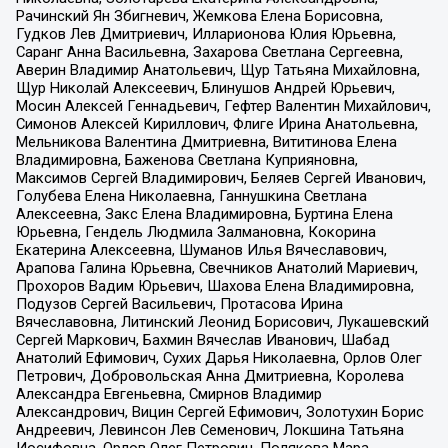
Рачинский Ян Збигневич, Жемкова Елена Борисовна,
Гудков Лев Дмитриевич, Илларионова Юлия Юрьевна,
Саранг Анна Васильевна, Захарова Светлана Сергеевна,
Аверин Владимир Анатольевич, Щур Татьяна Михайловна,
Щур Николай Алексеевич, Блинушов Андрей Юрьевич,
Мосин Алексей Геннадьевич, Гефтер Валентин Михайлович,
Симонов Алексей Кириллович, Флиге Ирина Анатольевна,
Мельникова Валентина Дмитриевна, Вититинова Елена
Владимировна, Баженова Светлана Куприяновна,
Максимов Сергей Владимирович, Беляев Сергей Иванович,
Голубева Елена Николаевна, Ганнушкина Светлана
Алексеевна, Закс Елена Владимировна, Буртина Елена
Юрьевна, Гендель Людмила Залмановна, Кокорина
Екатерина Алексеевна, Шуманов Илья Вячеславович,
Арапова Галина Юрьевна, Свечников Анатолий Мариевич,
Прохоров Вадим Юрьевич, Шахова Елена Владимировна,
Подузов Сергей Васильевич, Протасова Ирина
Вячеславовна, Литинский Леонид Борисович, Лукашевский
Сергей Маркович, Бахмин Вячеслав Иванович, Шабад
Анатолий Ефимович, Сухих Дарья Николаевна, Орлов Олег
Петрович, Добровольская Анна Дмитриевна, Королева
Александра Евгеньевна, Смирнов Владимир
Александрович, Вицин Сергей Ефимович, Золотухин Борис
Андреевич, Левинсон Лев Семенович, Локшина Татьяна