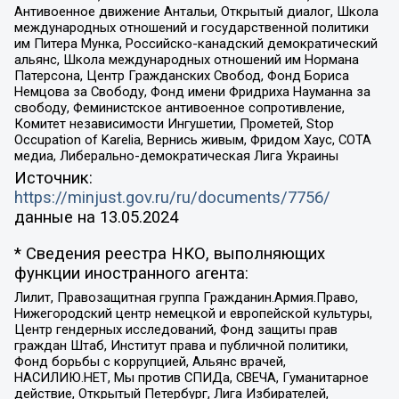
Антивоенное движение Антальи, Открытый диалог, Школа
международных отношений и государственной политики
им Питера Мунка, Российско-канадский демократический
альянс, Школа международных отношений им Нормана
Патерсона, Центр Гражданских Свобод, Фонд Бориса
Немцова за Свободу, Фонд имени Фридриха Науманна за
свободу, Феминистское антивоенное сопротивление,
Комитет независимости Ингушетии, Прометей, Stop
Occupation of Karelia, Вернись живым, Фридом Хаус, СОТА
медиа, Либерально-демократическая Лига Украины
Источник:
https://minjust.gov.ru/ru/documents/7756/
данные на
13.05.2024
* Сведения реестра НКО, выполняющих
функции иностранного агента:
Лилит, Правозащитная группа Гражданин.Армия.Право,
Нижегородский центр немецкой и европейской культуры,
Центр гендерных исследований, Фонд защиты прав
граждан Штаб, Институт права и публичной политики,
Фонд борьбы с коррупцией, Альянс врачей,
НАСИЛИЮ.НЕТ, Мы против СПИДа, СВЕЧА, Гуманитарное
действие, Открытый Петербург, Лига Избирателей,