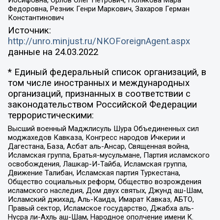
Иосифовна, Орлов Олег Петрович, Полякова Мара
Федоровна, Резник Генри Маркович, Захаров Герман
Константинович
Источник:
http://unro.minjust.ru/NKOForeignAgent.aspx
данные на
24.03.2022
* Единый федеральный список организаций, в
том числе иностранных и международных
организаций, признанных в соответствии с
законодательством Российской Федерации
террористическими:
Высший военный Маджлисуль Шура Объединенных сил
моджахедов Кавказа, Конгресс народов Ичкерии и
Дагестана, База, Асбат аль-Ансар, Священная война,
Исламская группа, Братья-мусульмане, Партия исламского
освобождения, Лашкар-И-Тайба, Исламская группа,
Движение Талибан, Исламская партия Туркестана,
Общество социальных реформ, Общество возрождения
исламского наследия, Дом двух святых, Джунд аш-Шам,
Исламский джихад, Аль-Каида, Имарат Кавказ, АБТО,
Правый сектор, Исламское государство, Джабха аль-
Нусра ли-Ахль аш-Шам, Народное ополчение имени К.