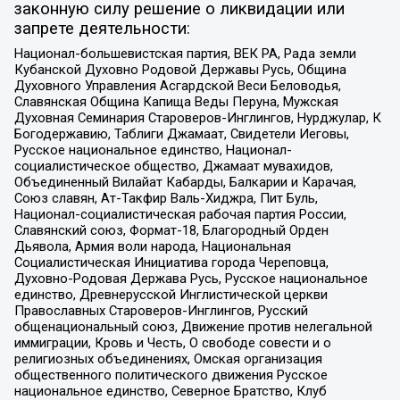
законную силу решение о ликвидации или
запрете деятельности:
Национал-большевистская партия, ВЕК РА, Рада земли
Кубанской Духовно Родовой Державы Русь, Община
Духовного Управления Асгардской Веси Беловодья,
Славянская Община Капища Веды Перуна, Мужская
Духовная Семинария Староверов-Инглингов, Нурджулар, К
Богодержавию, Таблиги Джамаат, Свидетели Иеговы,
Русское национальное единство, Национал-
социалистическое общество, Джамаат мувахидов,
Объединенный Вилайат Кабарды, Балкарии и Карачая,
Союз славян, Ат-Такфир Валь-Хиджра, Пит Буль,
Национал-социалистическая рабочая партия России,
Славянский союз, Формат-18, Благородный Орден
Дьявола, Армия воли народа, Национальная
Социалистическая Инициатива города Череповца,
Духовно-Родовая Держава Русь, Русское национальное
единство, Древнерусской Инглистической церкви
Православных Староверов-Инглингов, Русский
общенациональный союз, Движение против нелегальной
иммиграции, Кровь и Честь, О свободе совести и о
религиозных объединениях, Омская организация
общественного политического движения Русское
национальное единство, Северное Братство, Клуб