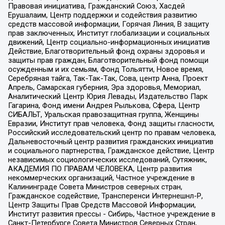
Правовая инициатива, Гражданский Союз, Хасдей
Ерушалаим, Центр поддержки и содействия развитию
средств массовой информации, Горячая Линия, В защиту
прав заключенных, Институт глобализации и социальных
движений, Центр социально-информационных инициатив
Действие, Благотворительный фонд охраны здоровья и
защиты прав граждан, Благотворительный фонд помощи
осужденным и их семьям, Фонд Тольятти, Новое время,
Серебряная тайга, Так-Так-Так, Сова, центр Анна, Проект
Апрель, Самарская губерния, Эра здоровья, Мемориал,
Аналитический Центр Юрия Левады, Издательство Парк
Гагарина, Фонд имени Андрея Рылькова, Сфера, Центр
СИБАЛЬТ, Уральская правозащитная группа, Женщины
Евразии, Институт прав человека, Фонд защиты гласности,
Российский исследовательский центр по правам человека,
Дальневосточный центр развития гражданских инициатив
и социального партнерства, Гражданское действие, Центр
независимых социологических исследований, Сутяжник,
АКАДЕМИЯ ПО ПРАВАМ ЧЕЛОВЕКА, Центр развития
некоммерческих организаций, Частное учреждение в
Калининграде Совета Министров северных стран,
Гражданское содействие, Трансперенси Интернешнл-Р,
Центр Защиты Прав Средств Массовой Информации,
Институт развития прессы - Сибирь, Частное учреждение в
Санкт-Петербурге Совета Министров Северных Стран,