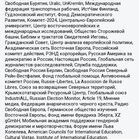
Свободная Бурятия, Uralic, UnKremlin, Международная
федерация транспортных рабочих, ИстЧам Финланд,
Гудзоновский институт, Фонд Демократического
Развития, Комитет-2024, Центрально-Европейский
университет, Центр восточноевропейских и
международных исследований, Общество Сторожевой
башни, Библии и трактатов Свидетелей Иеговы,
Гражданский Совет, Центр анализа европейской политики,
Академическая сеть Восточная Европа, Российский
комитет действия, РЭНД корпорейшн, Русская Америка за
демократию в России, Настоящая Россия, Глобальная сеть
журналистов-расследователей, Служба поддержки,
Свободная Россия Берлин, Свободная Россия Северный
Рейн-Вестфалия, Фонд глобальной помощи, Антивоенный
комитет России, Russie-Libertes, La Asocicion de Rusos
Libres, Союз за возвращение Северных территорий,
Крымскотатарский Ресурсный Центр, Глобальный союз
IndustriALL, Russian Election Monitor, Article 19, Мнение
медиа, Федерация анархического черного креста, Радио
Свободная Европа, Германское общество изучения
Восточной Европы, Фонд имени Фридриха Эберта, XZ
gGmbH, Мобильная академия поддержки гендерной
демократии и миротворчества, Форум имени Льва
Копелева, American Councils for International Education,
Cultural Vistas, Institute of International Education,