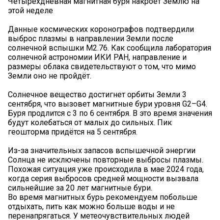
Четырёхдневная магнитная буря накроет Землю на
этой неделе
Данные космических коронографов подтвердили
выброс плазмы в направлении Земли после
солнечной вспышки M2.76. Как сообщила лаборатория
солнечной астрономии ИКИ РАН, направление и
размеры облака свидетельствуют о том, что мимо
Земли оно не пройдёт.
Солнечное вещество достигнет орбиты Земли 3
сентября, что вызовет магнитные бури уровня G2–G4.
Буря продлится с 3 по 6 сентября. В это время значения
будут колебаться от малых до сильных. Пик
геошторма придётся на 5 сентября.
Из-за значительных запасов вспышечной энергии
Солнца не исключены повторные выбросы плазмы.
Похожая ситуация уже происходила в мае 2024 года,
когда серия выбросов средней мощности вызвала
сильнейшие за 20 лет магнитные бури.
Во время магнитных бурь рекомендуем побольше
отдыхать, пить как можно больше воды и не
перенапрягаться. У метеочувствительных людей