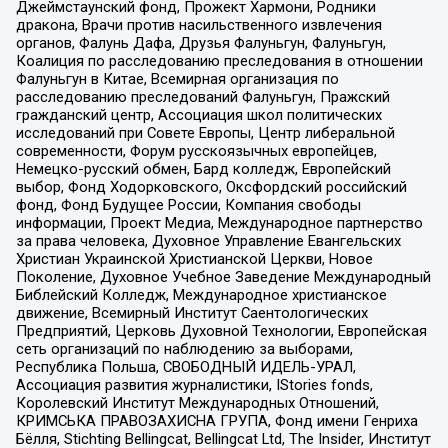
Джеймстаунский фонд, Прожект Хармони, Родники
дракона, Врачи против насильственного извлечения
органов, Фалунь Дафа, Друзья Фалуньгун, Фалуньгун,
Коалиция по расследованию преследования в отношении
Фалуньгун в Китае, Всемирная организация по
расследованию преследований Фалуньгун, Пражский
гражданский центр, Ассоциация школ политических
исследований при Совете Европы, Центр либеральной
современности, Форум русскоязычных европейцев,
Немецко-русский обмен, Бард колледж, Европейский
выбор, Фонд Ходорковского, Оксфордский российский
фонд, Фонд Будущее России, Компания свободы
информации, Проект Медиа, Международное партнерство
за права человека, Духовное Управление Евангельских
Христиан Украинской Христианской Церкви, Новое
Поколение, Духовное Учебное Заведение Международный
Библейский Колледж, Международное христианское
движение, Всемирный Институт Саентологических
Предприятий, Церковь Духовной Технологии, Европейская
сеть организаций по наблюдению за выборами,
Республика Польша, СВОБОДНЫЙ ИДЕЛЬ-УРАЛ,
Ассоциация развития журналистики, IStories fonds,
Королевский Институт Международных Отношений,
КРИМСЬКА ПРАВОЗАХИСНА ГРУПА, Фонд имени Генриха
Бёлля, Stichting Bellingcat, Bellingcat Ltd, The Insider, Институт