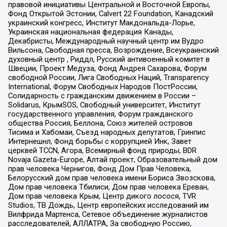
правовой инициативы Центральной и Восточной Европы,
Фонд Открытой Эстонии, Calvert 22 Foundation, Канадский
украинский конгресс, Институт Макдональда-Лорье,
Украинская национальная федерация Канады,
Декабристы, Международный научный центр им Вудро
Вильсона, Свободная пресса, Возрождение, Всеукраинский
духовный центр , Риддл, Русский антивоенный комитет в
Швеции, Проект Медуза, Фонд Андрея Сахарова, Форум
свободной России, Лига Свободных Наций, Transparеncy
International, Форум Свободных Народов ПостРоссии,
Солидарность с гражданским движением в России –
Solidarus, КрымSOS, Свободный университет, Институт
государственного управления, Форум гражданского
общества Россия, Беллона, Союз жителей островов
Тисима и Хабомаи, Съезд народных депутатов, Гринпис
Интернешнл, Фонд борьбы с коррупцией Инк, Завет
церквей TCCN, Агора, Всемирный фонд природы, BDR
Novaja Gazeta-Europe, Алтай проект, Образовательный дом
прав человека Чернигов, Фонд Дом Прав Человека,
Белорусский дом прав человека имени Бориса Звозскова,
Дом прав человека Тбилиси, Дом прав человека Ереван,
Дом прав человека Крым, Центр дикого лосося, TVR
Studios, ТВ Дождь, Центр европейских исследований им
Вилфрида Мартенса, Сетевое объединение журналистов
расследователей, АЛЛАТРА, За свободную Россию,