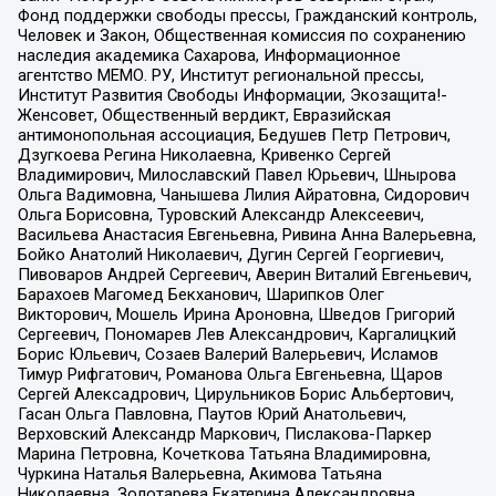
Фонд поддержки свободы прессы, Гражданский контроль,
Человек и Закон, Общественная комиссия по сохранению
наследия академика Сахарова, Информационное
агентство МЕМО. РУ, Институт региональной прессы,
Институт Развития Свободы Информации, Экозащита!-
Женсовет, Общественный вердикт, Евразийская
антимонопольная ассоциация, Бедушев Петр Петрович,
Дзугкоева Регина Николаевна, Кривенко Сергей
Владимирович, Милославский Павел Юрьевич, Шнырова
Ольга Вадимовна, Чанышева Лилия Айратовна, Сидорович
Ольга Борисовна, Туровский Александр Алексеевич,
Васильева Анастасия Евгеньевна, Ривина Анна Валерьевна,
Бойко Анатолий Николаевич, Дугин Сергей Георгиевич,
Пивоваров Андрей Сергеевич, Аверин Виталий Евгеньевич,
Барахоев Магомед Бекханович, Шарипков Олег
Викторович, Мошель Ирина Ароновна, Шведов Григорий
Сергеевич, Пономарев Лев Александрович, Каргалицкий
Борис Юльевич, Созаев Валерий Валерьевич, Исламов
Тимур Рифгатович, Романова Ольга Евгеньевна, Щаров
Сергей Алексадрович, Цирульников Борис Альбертович,
Гасан Ольга Павловна, Паутов Юрий Анатольевич,
Верховский Александр Маркович, Пислакова-Паркер
Марина Петровна, Кочеткова Татьяна Владимировна,
Чуркина Наталья Валерьевна, Акимова Татьяна
Николаевна, Золотарева Екатерина Александровна,