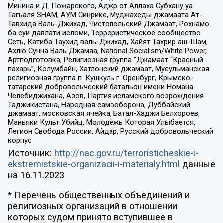
Минина и Д. Пожарского, Аджр от Аллаха Субхану уа
Тагьаля SHAM, АУМ Синрике, Муджахеды джамаата Ат-
Тавхида Валь-Джихад, Чистопольский Джамаат, Рохнамо
ба суи давлати исломи, Террористическое сообщество
Сеть, Катиба Таухид валь-Джихад, Хайят Тахрир аш-Шам,
Ахлю Сунна Валь Джамаа, National Socialism/White Power,
Артподготовка, Религиозная группа “Джамаат “Красный
пахарь”, Колумбайн, Хатлонский джамаат, Мусульманская
религиозная группа п. Кушкуль г. Оренбург, Крымско-
татарский добровольческий батальон имени Номана
Челебиджихана, Азов, Партия исламского возрождения
Таджикистана, Народная самооборона, Дуббайский
джамаат, московская ячейка, Батал-Хаджи Белхороев,
Маньяки Культ Убийц, Молодёжь Которая Улыбается,
Легион Свобода России, Айдар, Русский добровольческий
корпус
Источник:
http://nac.gov.ru/terroristicheskie-i-
ekstremistskie-organizacii-i-materialy.html
данные
на
16.11.2023
* Перечень общественных объединений и
религиозных организаций в отношении
которых судом принято вступившее в