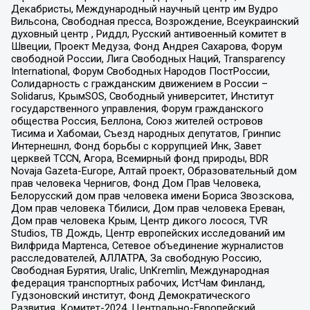
Декабристы, Международный научный центр им Вудро
Вильсона, Свободная пресса, Возрождение, Всеукраинский
духовный центр , Риддл, Русский антивоенный комитет в
Швеции, Проект Медуза, Фонд Андрея Сахарова, Форум
свободной России, Лига Свободных Наций, Transparеncy
International, Форум Свободных Народов ПостРоссии,
Солидарность с гражданским движением в России –
Solidarus, КрымSOS, Свободный университет, Институт
государственного управления, Форум гражданского
общества Россия, Беллона, Союз жителей островов
Тисима и Хабомаи, Съезд народных депутатов, Гринпис
Интернешнл, Фонд борьбы с коррупцией Инк, Завет
церквей TCCN, Агора, Всемирный фонд природы, BDR
Novaja Gazeta-Europe, Алтай проект, Образовательный дом
прав человека Чернигов, Фонд Дом Прав Человека,
Белорусский дом прав человека имени Бориса Звозскова,
Дом прав человека Тбилиси, Дом прав человека Ереван,
Дом прав человека Крым, Центр дикого лосося, TVR
Studios, ТВ Дождь, Центр европейских исследований им
Вилфрида Мартенса, Сетевое объединение журналистов
расследователей, АЛЛАТРА, За свободную Россию,
Свободная Бурятия, Uralic, UnKremlin, Международная
федерация транспортных рабочих, ИстЧам Финланд,
Гудзоновский институт, Фонд Демократического
Развития, Комитет-2024, Центрально-Европейский