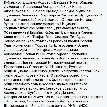
Кубанской Духовно Родовой Державы Русь, Община
Духовного Управления Асгардской Веси Беловодья,
Славянская Община Капища Веды Перуна, Мужская
Духовная Семинария Староверов-Инглингов, Нурджулар, К
Богодержавию, Таблиги Джамаат, Свидетели Иеговы,
Русское национальное единство, Национал-
социалистическое общество, Джамаат мувахидов,
Объединенный Вилайат Кабарды, Балкарии и Карачая,
Союз славян, Ат-Такфир Валь-Хиджра, Пит Буль,
Национал-социалистическая рабочая партия России,
Славянский союз, Формат-18, Благородный Орден
Дьявола, Армия воли народа, Национальная
Социалистическая Инициатива города Череповца,
Духовно-Родовая Держава Русь, Русское национальное
единство, Древнерусской Инглистической церкви
Православных Староверов-Инглингов, Русский
общенациональный союз, Движение против нелегальной
иммиграции, Кровь и Честь, О свободе совести и о
религиозных объединениях, Омская организация
общественного политического движения Русское
национальное единство, Северное Братство, Клуб
Болельщиков Футбольного Клуба Динамо,
Файзрахманисты, Мусульманская религиозная организация
п. Боровский, Община Коренного Русского народа
Щелковского района, Правый сектор, УНА - УНСО,