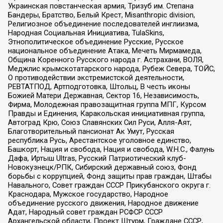
Украинская повстанческая армия, Тризуб им. Степана
Бандеры, Братство, Белый Крест, Misanthropic division,
Религиозное объединение последователей инглиизма,
Народная Социальная Инициатива, TulaSkins,
Этнополитическое объединение Русские, Русское
национальное объединение Атака, Мечеть Мирмамеда,
Община Коренного Русского народа г. Астрахани, ВОЛЯ,
Меджлис крымскотатарского народа, Рубеж Севера, ТОЙС,
О противодействии экстремистской деятельности,
РЕВТАТПОД, Артподготовка, Штольц, В честь иконы
Божией Матери Державная, Сектор 16, Независимость,
Фирма, Молодежная правозащитная группа МПГ, Курсом
Правды и Единения, Каракольская инициативная группа,
Автоград Крю, Союз Славянских Сил Руси, Алля-Аят,
Благотворительный пансионат Ак Умут, Русская
республика Русь, Арестантское уголовное единство,
Башкорт, Нация и свобода, Нация и свобода, W.H.С., Фалунь
Дафа, Иртыш Ultras, Русский Патриотический клуб-
Новокузнецк/РПК, Сибирский державный союз, Фонд
борьбы с коррупцией, Фонд защиты прав граждан, Штабы
Навального, Совет граждан СССР Прикубанского округа г.
Краснодара, Мужское государство, Народное
объединение русского движения, Народное движение
Адат, Народный совет граждан РСФСР СССР
Архангельской области, Проект Штурм, Граждане СССР,