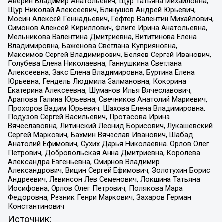
Аверин Владимир Анатольевич, Щур Татьяна Михайловна,
Щур Николай Алексеевич, Блинушов Андрей Юрьевич,
Мосин Алексей Геннадьевич, Гефтер Валентин Михайлович,
Симонов Алексей Кириллович, Флиге Ирина Анатольевна,
Мельникова Валентина Дмитриевна, Вититинова Елена
Владимировна, Баженова Светлана Куприяновна,
Максимов Сергей Владимирович, Беляев Сергей Иванович,
Голубева Елена Николаевна, Ганнушкина Светлана
Алексеевна, Закс Елена Владимировна, Буртина Елена
Юрьевна, Гендель Людмила Залмановна, Кокорина
Екатерина Алексеевна, Шуманов Илья Вячеславович,
Арапова Галина Юрьевна, Свечников Анатолий Мариевич,
Прохоров Вадим Юрьевич, Шахова Елена Владимировна,
Подузов Сергей Васильевич, Протасова Ирина
Вячеславовна, Литинский Леонид Борисович, Лукашевский
Сергей Маркович, Бахмин Вячеслав Иванович, Шабад
Анатолий Ефимович, Сухих Дарья Николаевна, Орлов Олег
Петрович, Добровольская Анна Дмитриевна, Королева
Александра Евгеньевна, Смирнов Владимир
Александрович, Вицин Сергей Ефимович, Золотухин Борис
Андреевич, Левинсон Лев Семенович, Локшина Татьяна
Иосифовна, Орлов Олег Петрович, Полякова Мара
Федоровна, Резник Генри Маркович, Захаров Герман
Константинович
Источник: