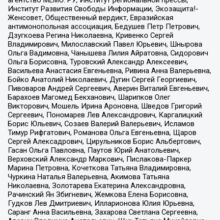
агентство МЕМО. РУ, Институт региональной прессы,
Институт Развития Свободы Информации, Экозащита!-
Женсовет, Общественный вердикт, Евразийская
антимонопольная ассоциация, Бедушев Петр Петрович,
Дзугкоева Регина Николаевна, Кривенко Сергей
Владимирович, Милославский Павел Юрьевич, Шнырова
Ольга Вадимовна, Чанышева Лилия Айратовна, Сидорович
Ольга Борисовна, Туровский Александр Алексеевич,
Васильева Анастасия Евгеньевна, Ривина Анна Валерьевна,
Бойко Анатолий Николаевич, Дугин Сергей Георгиевич,
Пивоваров Андрей Сергеевич, Аверин Виталий Евгеньевич,
Барахоев Магомед Бекханович, Шарипков Олег
Викторович, Мошель Ирина Ароновна, Шведов Григорий
Сергеевич, Пономарев Лев Александрович, Каргалицкий
Борис Юльевич, Созаев Валерий Валерьевич, Исламов
Тимур Рифгатович, Романова Ольга Евгеньевна, Щаров
Сергей Алексадрович, Цирульников Борис Альбертович,
Гасан Ольга Павловна, Паутов Юрий Анатольевич,
Верховский Александр Маркович, Пислакова-Паркер
Марина Петровна, Кочеткова Татьяна Владимировна,
Чуркина Наталья Валерьевна, Акимова Татьяна
Николаевна, Золотарева Екатерина Александровна,
Рачинский Ян Збигневич, Жемкова Елена Борисовна,
Гудков Лев Дмитриевич, Илларионова Юлия Юрьевна,
Саранг Анна Васильевна, Захарова Светлана Сергеевна,