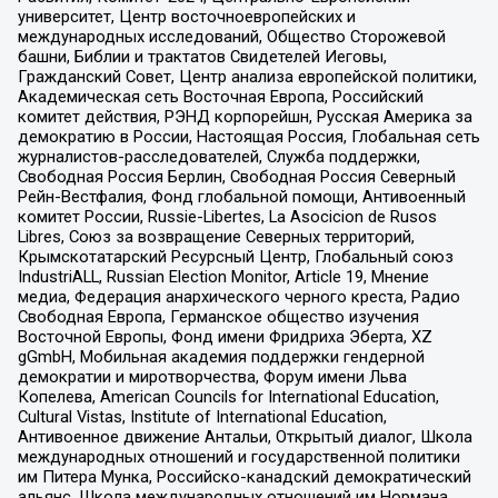
университет, Центр восточноевропейских и
международных исследований, Общество Сторожевой
башни, Библии и трактатов Свидетелей Иеговы,
Гражданский Совет, Центр анализа европейской политики,
Академическая сеть Восточная Европа, Российский
комитет действия, РЭНД корпорейшн, Русская Америка за
демократию в России, Настоящая Россия, Глобальная сеть
журналистов-расследователей, Служба поддержки,
Свободная Россия Берлин, Свободная Россия Северный
Рейн-Вестфалия, Фонд глобальной помощи, Антивоенный
комитет России, Russie-Libertes, La Asocicion de Rusos
Libres, Союз за возвращение Северных территорий,
Крымскотатарский Ресурсный Центр, Глобальный союз
IndustriALL, Russian Election Monitor, Article 19, Мнение
медиа, Федерация анархического черного креста, Радио
Свободная Европа, Германское общество изучения
Восточной Европы, Фонд имени Фридриха Эберта, XZ
gGmbH, Мобильная академия поддержки гендерной
демократии и миротворчества, Форум имени Льва
Копелева, American Councils for International Education,
Cultural Vistas, Institute of International Education,
Антивоенное движение Антальи, Открытый диалог, Школа
международных отношений и государственной политики
им Питера Мунка, Российско-канадский демократический
альянс, Школа международных отношений им Нормана