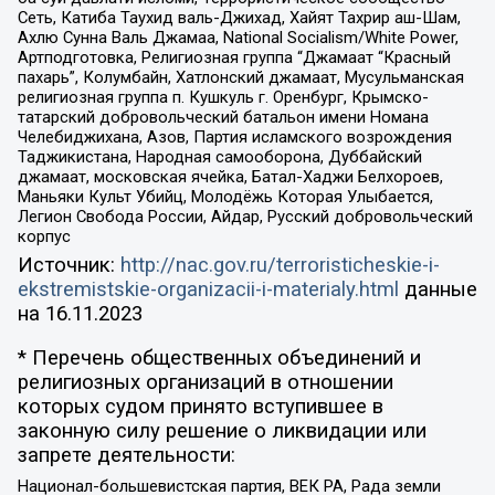
Сеть, Катиба Таухид валь-Джихад, Хайят Тахрир аш-Шам,
Ахлю Сунна Валь Джамаа, National Socialism/White Power,
Артподготовка, Религиозная группа “Джамаат “Красный
пахарь”, Колумбайн, Хатлонский джамаат, Мусульманская
религиозная группа п. Кушкуль г. Оренбург, Крымско-
татарский добровольческий батальон имени Номана
Челебиджихана, Азов, Партия исламского возрождения
Таджикистана, Народная самооборона, Дуббайский
джамаат, московская ячейка, Батал-Хаджи Белхороев,
Маньяки Культ Убийц, Молодёжь Которая Улыбается,
Легион Свобода России, Айдар, Русский добровольческий
корпус
Источник:
http://nac.gov.ru/terroristicheskie-i-
ekstremistskie-organizacii-i-materialy.html
данные
на
16.11.2023
* Перечень общественных объединений и
религиозных организаций в отношении
которых судом принято вступившее в
законную силу решение о ликвидации или
запрете деятельности:
Национал-большевистская партия, ВЕК РА, Рада земли