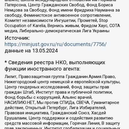
Патерсона, Центр Гражданских Свобод, Фонд Бориса
Немцова за Свободу, Фонд имени Фридриха Науманна за
свободу, Феминистское антивоенное сопротивление,
Комитет независимости Ингушетии, Прометей, Stop
Occupation of Karelia, Вернись живым, Фридом Хаус, СОТА
медиа, Либерально-демократическая Лига Украины
Источник:
https://minjust.gov.ru/ru/documents/7756/
данные на
13.05.2024
* Сведения реестра НКО, выполняющих
функции иностранного агента:
Лилит, Правозащитная группа Гражданин.Армия.Право,
Нижегородский центр немецкой и европейской культуры,
Центр гендерных исследований, Фонд защиты прав
граждан Штаб, Институт права и публичной политики,
Фонд борьбы с коррупцией, Альянс врачей,
НАСИЛИЮ.НЕТ, Мы против СПИДа, СВЕЧА, Гуманитарное
действие, Открытый Петербург, Лига Избирателей,
Правовая инициатива, Гражданский Союз, Хасдей
Ерушалаим, Центр поддержки и содействия развитию
средств массовой информации, Горячая Линия, В защиту
прав заключенных, Институт глобализации и социальных