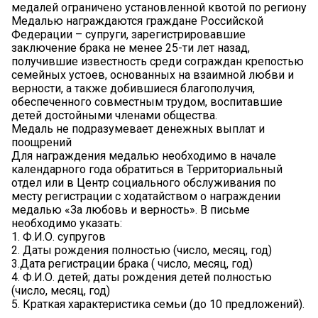
медалей ограничено установленной квотой по региону️
Медалью награждаются граждане Российской
Федерации – супруги, зарегистрировавшие
заключение брака не менее 25-ти лет назад,
получившие известность среди сограждан крепостью
семейных устоев, основанных на взаимной любви и
верности, а также добившиеся благополучия,
обеспеченного совместным трудом, воспитавшие
детей достойными членами общества.
Медаль не подразумевает денежных выплат и
поощрений
Для награждения медалью необходимо в начале
календарного года обратиться в Территориальный
отдел или в Центр социального обслуживания по
месту регистрации с ходатайством о награждении
медалью «За любовь и верность». В письме
необходимо указать:
1. Ф.И.О. супругов
2. Даты рождения полностью (число, месяц, год)
3.Дата регистрации брака ( число, месяц, год)
4. Ф.И.О. детей; даты рождения детей полностью
(число, месяц, год)
5. Краткая характеристика семьи (до 10 предложений).