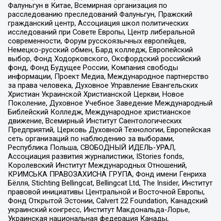
Фалуньгун в Китае, Всемирная организация по
расследованию преследований Фалуньгун, Пражский
гражданский центр, Ассоциация школ политических
исследований при Совете Европы, Центр либеральной
современности, Форум русскоязычных европейцев,
Немецко-русский обмен, Бард колледж, Европейский
выбор, Фонд Ходорковского, Оксфордский российский
фонд, Фонд Будущее России, Компания свободы
информации, Проект Медиа, Международное партнерство
за права человека, Духовное Управление Евангельских
Христиан Украинской Христианской Церкви, Новое
Поколение, Духовное Учебное Заведение Международный
Библейский Колледж, Международное христианское
движение, Всемирный Институт Саентологических
Предприятий, Церковь Духовной Технологии, Европейская
сеть организаций по наблюдению за выборами,
Республика Польша, СВОБОДНЫЙ ИДЕЛЬ-УРАЛ,
Ассоциация развития журналистики, IStories fonds,
Королевский Институт Международных Отношений,
КРИМСЬКА ПРАВОЗАХИСНА ГРУПА, Фонд имени Генриха
Бёлля, Stichting Bellingcat, Bellingcat Ltd, The Insider, Институт
правовой инициативы Центральной и Восточной Европы,
Фонд Открытой Эстонии, Calvert 22 Foundation, Канадский
украинский конгресс, Институт Макдональда-Лорье,
Украинская национальная федерация Канады,