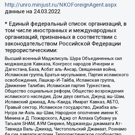
http://unro.minjust.ru/NKOForeignAgent.aspx
данные на
24.03.2022
* Единый федеральный список организаций, в
том числе иностранных и международных
организаций, признанных в соответствии с
законодательством Российской Федерации
террористическими:
Высший военный Маджлисуль Шура Объединенных сил
моджахедов Кавказа, Конгресс народов Ичкерии и
Дагестана, База, Асбат аль-Ансар, Священная война,
Исламская группа, Братья-мусульмане, Партия исламского
освобождения, Лашкар-И-Тайба, Исламская группа,
Движение Талибан, Исламская партия Туркестана,
Общество социальных реформ, Общество возрождения
исламского наследия, Дом двух святых, Джунд аш-Шам,
Исламский джихад, Аль-Каида, Имарат Кавказ, АБТО,
Правый сектор, Исламское государство, Джабха аль-
Нусра ли-Ахль аш-Шам, Народное ополчение имени К.
Минина и Д. Пожарского, Аджр от Аллаха Субхану уа
Тагьаля SHAM, АУМ Синрике, Муджахеды джамаата Ат-
Тавхида Валь-Джихад, Чистопольский Джамаат, Рохнамо
ба суи давлати исломи, Террористическое сообщество